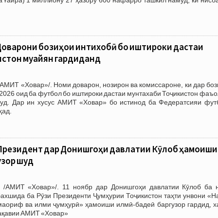
 Доварони бозиҳои интихобӣ бо иштироки дастаи
истон муайян гардиданд
АМИТ «Ховар»/. Номи доварон, нозирон ва комиссароне, ки дар бо
2026 оид ба футбол бо иштироки дастаи мунтахаби Тоҷикистон фаъ
д. Дар ин хусус АМИТ «Ховар» бо истинод ба Федератсияи фут
ҳад.
 Президент дар Донишгоҳи давлатии Кӯлоб ҳамоиши
узор шуд
 /АМИТ «Ховар»/. 11 ноябр дар Донишгоҳи давлатии Кӯлоб ба 
бахшида ба Рӯзи Президенти Ҷумҳурии Тоҷикистон таҳти унвони «Н
маориф ва илми ҷумҳурӣ» ҳамоиши илмӣ-бадеӣ баргузор гардид, х
ақавии АМИТ «Ховар»