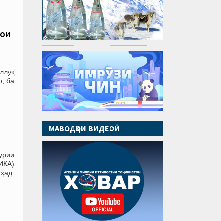
вои
аллуқ
о, ба
МАВОДҲОИ ВИДЕОӢ
урии
ИКА)
иҳад.