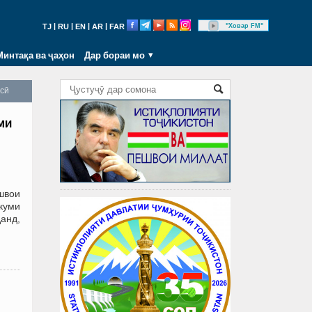
|
|
|
|
"Ховар FM"
TJ
RU
EN
AR
FAR
Минтақа ва ҷаҳон
Дар бораи мо
осӣ
ми
швои
куми
анд,