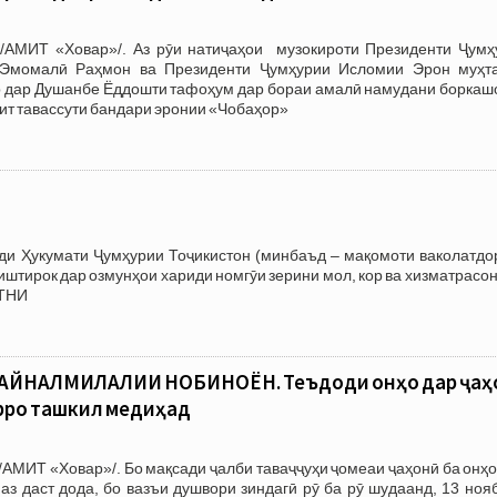
/АМИТ «Ховар»/. Аз рӯи натиҷаҳои музокироти Президенти Ҷумҳ
 Эмомалӣ Раҳмон ва Президенти Ҷумҳурии Исломии Эрон муҳт
р дар Душанбе Ёддошти тафоҳум дар бораи амалӣ намудани боркаш
ит тавассути бандари эронии «Чобаҳор»
зди Ҳукумати Ҷумҳурии Тоҷикистон (минбаъд – мақомоти ваколатдо
тирок дар озмунҳои хариди номгӯи зерини мол, кор ва хизматрасон
АТНИ
БАЙНАЛМИЛАЛИИ НОБИНОЁН. Теъдоди онҳо дар ҷаҳ
рро ташкил медиҳад
/АМИТ «Ховар»/. Бо мақсади ҷалби таваҷҷуҳи ҷомеаи ҷаҳонӣ ба онҳо
аз даст дода, бо вазъи душвори зиндагӣ рӯ ба рӯ шудаанд, 13 ноя