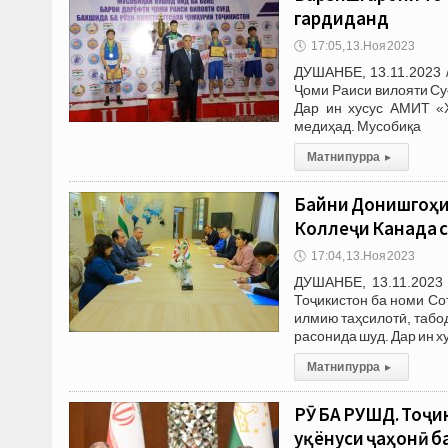
гардиданд
🕔
17:05, 13.Ноя 2023
ДУШАНБЕ, 13.11.2023 
Ҷоми Раиси вилояти Су
Дар ин хусус АМИТ «Х
медиҳад. Мусобиқа
Матни пурра
▸
Байни Донишгоҳи
Коллеҷи Канада с
🕔
17:04, 13.Ноя 2023
ДУШАНБЕ, 13.11.2023 
Тоҷикистон ба номи Со
илмию таҳсилотӣ, табо
расонида шуд. Дар ин х
Матни пурра
▸
РӮ БА РУШД. Тоҷи
уқёнуси ҷаҳонӣ 