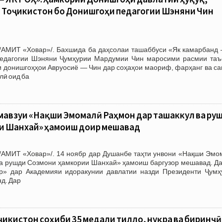
и Тоҷикистон бо Донишгоҳи педагогии Шэняни Чин
/АМИТ «Ховар»/. Бахшида ба даҳсолаи ташаббуси «Як камарбанд 
педагогии Шэняни Ҷумҳурии Мардумии Чин маросими расмии таъ
 донишгоҳҳои Авруосиё — Чин дар соҳаҳои маориф, фарҳанг ва са
лӣ оид ба
мавзуи «Нақши Эмомалӣ Раҳмон дар ташаккул ва ру
и Шанхай» ҳамоиш доир мешавад
/АМИТ «Ховар»/. 14 ноябр дар Душанбе таҳти унвони «Нақши Эмо
ва рушди Созмони ҳамкории Шанхай» ҳамоиш баргузор мешавад. Да
р» дар Академияи идоракунии давлатии назди Президенти Ҷумҳ
д. Дар
икистон соҳиби 35 медали тилло, нуқра ва биринҷӣ