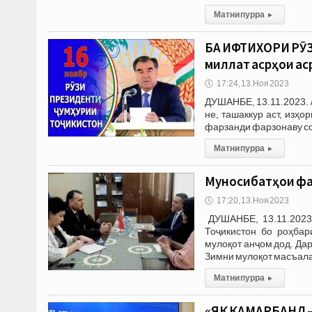
Матни пурра
▸
БА ИФТИХОРИ РӮЗ
миллат асрҳои аср
🕔
17:24, 13.Ноя 2023
ДУШАНБЕ, 13.11.2023. 
не, ташаккур аст, изҳ
фарзанди фарзонаву сод
Матни пурра
▸
Муносибатҳои фа
🕔
17:20, 13.Ноя 2023
ДУШАНБЕ, 13.11.2023 
Тоҷикистон бо роҳбар
мулоқот анҷом дод. Да
Зимни мулоқот масъал
Матни пурра
▸
«ЯК КАМАРБАНД —