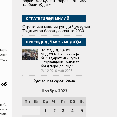
бораи масъулият барои таълиму
и
тарбияи кӯдак»
СТРАТЕГИЯҲОИ МИЛЛӢ
Стратегияи миллии рушди Ҷумҳурии
Тоҷикистон барои давраи то 2030
ПУРСИДЕД, ҶАВОБ МЕДИҲЕМ
гари
ПУРСИДЕД, ҶАВОБ
МЕДИҲЕМ. Пеш аз сафар
денти
ба Федератсияи Русия
шуд,
шаҳрвандони Тоҷикистон
бояд чиро донанд?
🕔
12:00, 6.Май 2026
Ҳамаи маводҳои бахш
 об
Ноябрь 2023
Пн
Вт
Ср
Чт
Пт
Сб
Вс
и ба
стон
1
2
3
4
5
лмӣ-