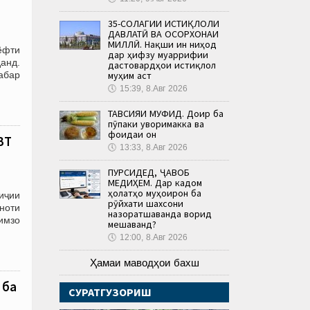
35-СОЛАГИИ ИСТИҚЛОЛИ
ДАВЛАТӢ ВА ОСОРХОНАИ
МИЛЛӢ. Нақши ин ниҳод
ёфти
дар ҳифзу муаррифии
данд.
дастовардҳои истиқлол
муҳим аст
абар
🕔
15:39, 8.Авг 2026
ТАВСИЯИ МУФИД. Доир ба
пӯпаки ҷуворимакка ва
фоидаи он
BT
🕔
13:33, 8.Авг 2026
ПУРСИДЕД, ҶАВОБ
МЕДИҲЕМ. Дар кадом
ҳолатҳо муҳоҷирон ба
иҷии
рӯйхати шахсони
оноти
назоратшаванда ворид
 имзо
мешаванд?
🕔
12:00, 8.Авг 2026
Ҳамаи маводҳои бахш
 ба
СУРАТГУЗОРИШ