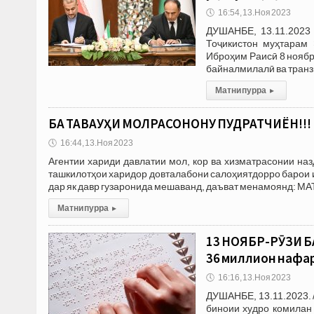
🕔
16:54, 13.Ноя 2023
ДУШАНБЕ, 13.11.2023 
Тоҷикистон муҳтарам
Иброҳим Раисӣ 8 нояб
байналмилалӣ ва транз
Матни пурра
▸
БА ТАВАҶҶУҲИ МОЛРАСОНОНУ ПУДРАТЧИЁН!!!
🕔
16:44, 13.Ноя 2023
Агентии хариди давлатии мол, кор ва хизматрасонии на
ташкилотҳои харидор довталабони салоҳиятдорро барои иш
дар як давр гузаронида мешаванд, даъват менамоянд: М
Матни пурра
▸
13 НОЯБР-РӮЗИ 
36 миллион нафа
🕔
16:16, 13.Ноя 2023
ДУШАНБЕ, 13.11.2023. 
биноии худро комилан 