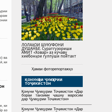
урии
арам
онии
ЛОЛАҲОИ ШУКУФОНИ
ДУШАНБЕ. Суратгузориши
АМИТ «Ховар» аз кӯчаву
хиёбонҳои гулпӯши пойтахт
р) ва
ӣ, ки
Ҳамаи фоторепортажҳо
ҚОНУНҲОИ ҶУМҲУРИИ
ТОҶИКИСТОН
он
Қонуни Ҷумҳурии Тоҷикистон «Дар
бораи танзими ҷашну маросим
дар Ҷумҳурии Тоҷикистон»
___________________________________
е, ки
Қонуни Ҷумҳурии Тоҷикистон «Дар
бр аз