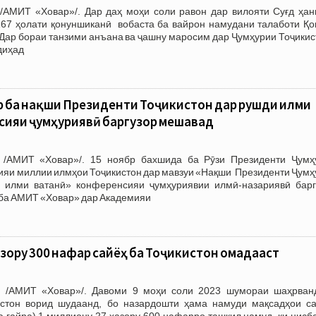
/АМИТ «Ховар»/. Дар даҳ моҳи соли равон дар вилояти Суғд ҳан
167 ҳолати қонуншиканӣ вобаста ба вайрон намудани талаботи Қо
Дар бораи танзими анъана ва ҷашну маросим дар Ҷумҳурии Тоҷикис
диҳад
 ба нақши Президенти Тоҷикистон дар рушди илми
сияи ҷумҳуриявӣ баргузор мешавад
 /АМИТ «Ховар»/. 15 ноябр бахшида ба Рӯзи Президенти Ҷумҳ
ияи миллии илмҳои Тоҷикистон дар мавзуи «Нақши Президенти Ҷумҳ
 илми ватанӣ» конференсияи ҷумҳуриявии илмӣ-назариявӣ барг
с ба АМИТ «Ховар» дар Академияи
азору 300 нафар сайёҳ ба Тоҷикистон омадааст
. /АМИТ «Ховар»/. Давоми 9 моҳи соли 2023 шумораи шаҳрван
истон ворид шудаанд, бо назардошти ҳама намуди мақсадҳои с
ва ғайра) 1 миллиону 27 ҳазору 600 нафарро ташкил намуд, ки нисб