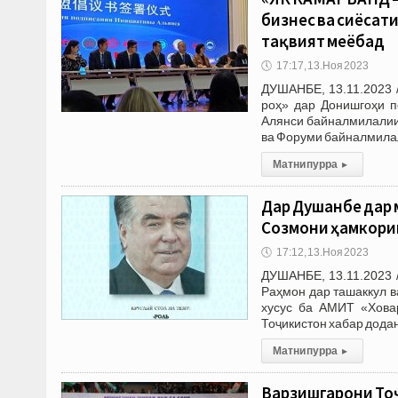
бизнес ва сиёсат
тақвият меёбад
🕔
17:17, 13.Ноя 2023
ДУШАНБЕ, 13.11.2023 
роҳ» дар Донишгоҳи 
Алянси байналмилалии
ва Форуми байналмила
Матни пурра
▸
Дар Душанбе дар 
Созмони ҳамкори
🕔
17:12, 13.Ноя 2023
ДУШАНБЕ, 13.11.2023 
Раҳмон дар ташаккул 
хусус ба АМИТ «Хова
Тоҷикистон хабар додан
Матни пурра
▸
Варзишгарони Тоҷ