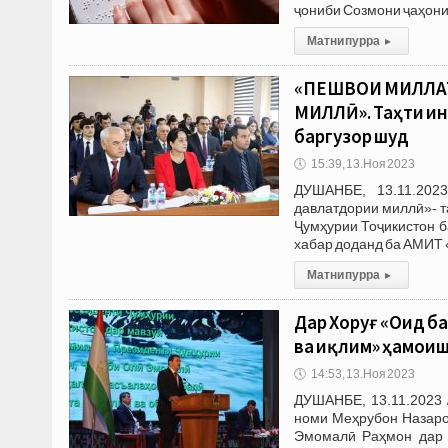
ҷониби Созмони ҷаҳони
Матни пурра
▸
«ПЕШВОИ МИЛЛАТ
МИЛЛӢ». Таҳти ин
баргузор шуд
🕔
15:39, 13.Ноя 2023
ДУШАНБЕ, 13.11.202
давлатдории миллӣ»- т
Ҷумҳурии Тоҷикистон б
хабар доданд ба АМИТ 
Матни пурра
▸
Дар Хоруғ «Оид б
ва иқлим» ҳамоиш
🕔
14:53, 13.Ноя 2023
ДУШАНБЕ, 13.11.2023 
номи Меҳрубон Назаро
Эмомалӣ Раҳмон дар 