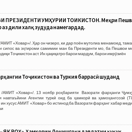
И ПРЕЗИДЕНТИ ҶУМҲУРИИ ТОҶИКИСТОН. Меҳри Пеш
 аз дили халқ зудуда намегардад.
/АМИТ «Ховар»/. Ҳар он чизеро, ки дар поён мутолиа менамоед, там
ори сипос ва эҳтироми самимии ман ба Президенти мо, ба Пешвои м
иқи Тоҷикистон аст. Ин ҳақиқатро барои мардум, барои имрӯзиён
рҳангии Тоҷикистон ва Туркия баррасӣ шуданд
/АМИТ «Ховар»/. 13 ноябр роҳбарияти Вазорати фарҳанги Ҷумҳ
и навтаъйини Агентии туркӣ оид ба ҳамкорӣ ва ҳамоҳангсозӣ (Т
р ин хусус АМИТ «Ховар» бо истинод ба Вазорати фарҳанг хабар мед
аи
 ЯК РОҲ». Ҳамкории Донишгоҳи давлатии ҳуқуқ,