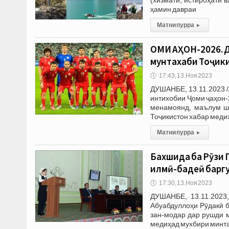
ҳамин давраи
Матни пурра
▸
ҶОМИ ҶАҲОН-2026.
мунтахаби Тоҷик
🕔
17:43, 13.Ноя 2023
ДУШАНБЕ, 13.11.2023 /
интихобии Ҷоми ҷаҳон-
менамоянд, маълум шу
Тоҷикистон хабар меди
Матни пурра
▸
Бахшида ба Рӯзи
илмӣ-бадеӣ барг
🕔
17:30, 13.Ноя 2023
ДУШАНБЕ, 13.11.2023,
Абуабдуллоҳи Рӯдакӣ 
зан-модар дар рушди 
медиҳад мухбири минт