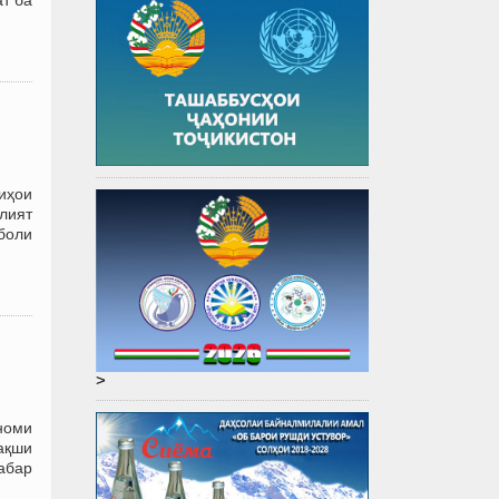
зиҳои
олият
боли
>
номи
ақши
абар