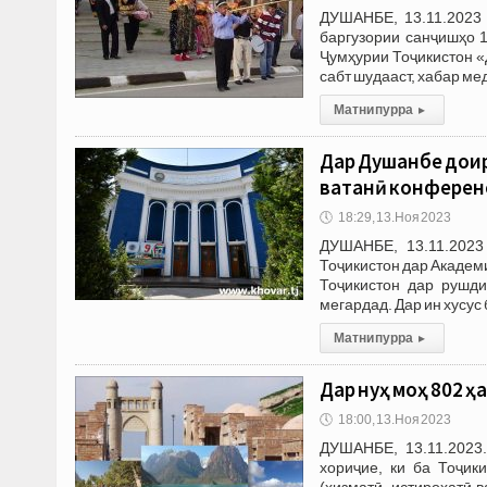
ДУШАНБЕ, 13.11.2023 
баргузории санҷишҳо 
Ҷумҳурии Тоҷикистон «
сабт шудааст, хабар ме
Матни пурра
▸
Дар Душанбе доир
ватанӣ конферен
🕔
18:29, 13.Ноя 2023
ДУШАНБЕ, 13.11.2023
Тоҷикистон дар Академ
Тоҷикистон дар рушди
мегардад. Дар ин хусу
Матни пурра
▸
Дар нуҳ моҳ 802 ҳ
🕔
18:00, 13.Ноя 2023
ДУШАНБЕ, 13.11.2023
хориҷие, ки ба Тоҷик
(хизматӣ, истироҳатӣ 