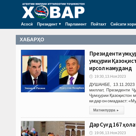
Асосӣ
Президент
Парламент
Пойтахт
Сиёсати хор
ХАБАРҲО
Президенти Ҷумҳу
Ҷумҳурии Қазоқис
ирсол намуданд
🕔
19:30, 13.Ноя 2023
ДУШАНБЕ, 13.11.2023
миллат, Президенти Ҷ
Ҷумҳурии Қазоқистон м
ки дар он омадааст: «
Матни пурра
▸
Дар Суғд 167 ҳол
🕔
19:06, 13.Ноя 2023