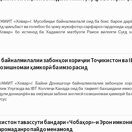
/АМИТ «Ховар»/. Мусобиқаи байналмилалӣ оид ба бокс барои дар
ғд ҷамъбаст ва ғолибон бо ҷому мукофотҳо сарфароз гардонида шу
овар» бо истинод ба Хадамоти матбуоти Раиси вилояти Суғд х
 байналмилалии забонҳои хориҷии Тоҷикистон ва I
озишномаи ҳамкорӣ ба имзо расид
/АМИТ «Ховар»/. Байни Донишгоҳи байналмилалии забонҳои хор
тим Улуғзода ва IBT Коллеҷи Канада оид ба тақвият бахшидани имк
дули донишҷӯён ва омӯзиши забони англисӣ созишномаи ҳамкорӣ ба
усус
кистон тавассути бандари «Чобаҳор»-и Эрон имкони
баромаданро пайдо менамояд