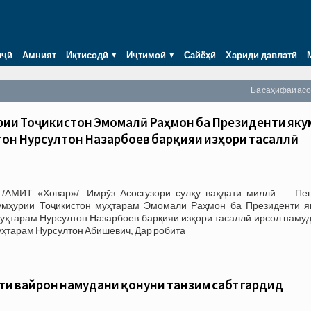
иҷӣ
Амният
Иқтисодӣ
Иҷтимоӣ
Сайёҳӣ
Хариди давлатӣ
Ба саҳифаи ас
рии Тоҷикистон Эмомалӣ Раҳмон ба Президенти яку
тон Нурсултон Назарбоев барқияи изҳори тасаллӣ
 /АМИТ «Ховар»/. Имрӯз Асосгузори сулҳу ваҳдати миллӣ — Пе
умҳурии Тоҷикистон муҳтарам Эмомалӣ Раҳмон ба Президенти я
уҳтарам Нурсултон Назарбоев барқияи изҳори тасаллӣ ирсол намуд
Муҳтарам Нурсултон Абишевич, Дар робита
ати вайрон намудани қонуни танзим сабт гардид