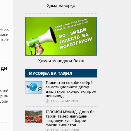
Ҳама наворҳо
— як
сиси
нъат
Ҳамаи маводҳои бахш
шди
МУСОҲИБА ВА ТАҲЛИЛ
Тоҷикистон соҳибихтиёрӣ
ва истиқлолияти дигар
малӣ
давлатҳои ҷаҳонро эҳтиром
менамояд
р ин
урии
🕔
14:29, 9.Авг 2026
ТАВСИЯИ МУФИД. Доир ба
тарзи тайёр намудани
зардолуи хушк барои
фасли зимистон
🕔
11:20, 9.Авг 2026