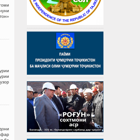
гоми
нуни
тон»
урии
урии
узор
дони
афар
ат ба