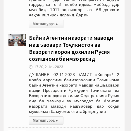
гардид, ки то 3 ноябр идома меёбад. Дар
мусобиқа 1011 варзишгар аз 68 давлати
ҷаҳон иштирок доранд. Дар ин
Матни пурра
▸
Байни Агентии назорати маводи
нашъаовари Тоҷикистон ва
Вазорати корҳои дохилии Русия
созишнома ба имзо расид
🕔
17:20, 2.Ноя 2023
ДУШАНБЕ, 02.11.2023. /АМИТ «Ховар»/. 2
ноябр маросими баимзорасонии Созишнома
байни Агентии назорати маводи нашъаовари
назди Президенти Ҷумҳурии Тоҷикистон ва
Вазорати корҳои дохилии Федератсияи Русия
оид ба ҳамкорӣ ва мусоидат ба Агентии
назорати маводи нашъаовар дар соҳаи
муқовимат ба муомилоти ғайриқонунии
Матни пурра
▸