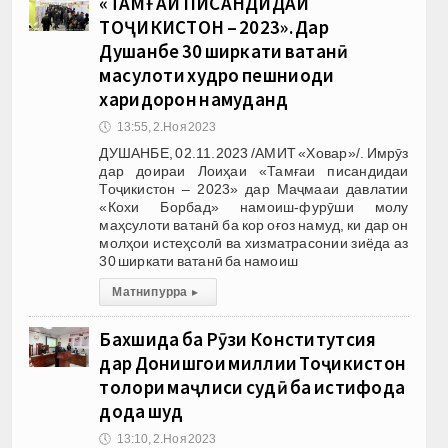
«ТАМҒАИ ПИСАНДИДАИ
ТОҶИКИСТОН – 2023». Дар
Душанбе 30 ширкати ватанӣ
маҳсулоти худро пешниҳоди
харидорон намуданд
🕔
13:55, 2.Ноя 2023
ДУШАНБЕ, 02.11.2023 /АМИТ «Ховар»/. Имрӯз
дар доираи Лоиҳаи «Тамғаи писандидаи
Тоҷикистон – 2023» дар Маҷмааи давлатии
«Кохи Борбад» намоиш-фурӯши молу
маҳсулоти ватанӣ ба кор оғоз намуд, ки дар он
молҳои истеҳсолӣ ва хизматрасонии зиёда аз
30 ширкати ватанӣ ба намоиш
Матни пурра
▸
Бахшида ба Рӯзи Конститутсия
дар Донишгоҳи миллии Тоҷикистон
толори маҷлиси судӣ ба истифода
дода шуд
🕔
13:10, 2.Ноя 2023