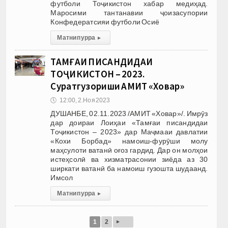
футболи Тоҷикистон хабар медиҳад.
Маросими тантанавии ҷоизасупории
Конфедератсияи футболи Осиё
Матни пурра
▸
ТАМҒАИ ПИСАНДИДАИ
ТОҶИКИСТОН – 2023.
Суратгузориши АМИТ «Ховар»
🕔
12:00, 2.Ноя 2023
ДУШАНБЕ, 02.11.2023 /АМИТ «Ховар»/. Имрӯз
дар доираи Лоиҳаи «Тамғаи писандидаи
Тоҷикистон – 2023» дар Маҷмааи давлатии
«Кохи Борбад» намоиш-фурӯши молу
маҳсулоти ватанӣ оғоз гардид. Дар он молҳои
истеҳсолӣ ва хизматрасонии зиёда аз 30
ширкати ватанӣ ба намоиш гузошта шудаанд.
Имсол
Матни пурра
▸
▸
1
2