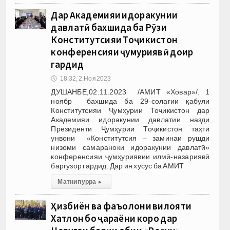
Дар Академияи идоракунии
давлатӣ бахшида ба Рӯзи
Конститутсияи Тоҷикистон
конференсияи ҷумҳуриявӣ доир
гардид
🕔
18:32, 2.Ноя 2023
ДУШАНБЕ,02.11.2023 /АМИТ «Ховар»/. 1
ноябр бахшида ба 29-солагии қабули
Конститутсияи Ҷумҳурии Тоҷикистон дар
Академияи идоракунии давлатии назди
Президенти Ҷумҳурии Тоҷикистон таҳти
унвони «Конститутсия – заминаи рушди
низоми самараноки идоракунии давлатӣ»
конференсияи ҷумҳуриявии илмӣ-назариявӣ
баргузор гардид. Дар ин хусус ба АМИТ
Матни пурра
▸
Ҳизбиён ва фаъолони вилояти
Хатлон бо ҷараёни корҳо дар