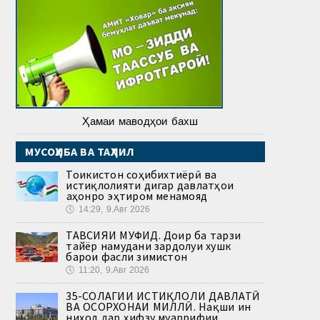
Ҳамаи маводҳои бахш
МУСОҲИБА ВА ТАҲЛИЛ
Тоҷикистон соҳибихтиёрӣ ва
истиқлолияти дигар давлатҳои
ҷаҳонро эҳтиром менамояд
🕔
14:29, 9.Авг 2026
ТАВСИЯИ МУФИД. Доир ба тарзи
тайёр намудани зардолуи хушк
барои фасли зимистон
🕔
11:20, 9.Авг 2026
35-СОЛАГИИ ИСТИҚЛОЛИ ДАВЛАТӢ
ВА ОСОРХОНАИ МИЛЛӢ. Нақши ин
ниҳод дар ҳифзу муаррифии