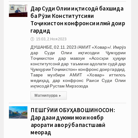
Дар Cуди Олии иқтисодӣ бахшида
ба Рӯзи Конститутсияи
Тоҷикистон конфронси илмӣ доир
гардид
🕔
15:03, 2.Ноя 2023
ДУШАНБЕ, 02.11.2023 /АМИТ «Ховар»/. Имрӯз
дар Cуди Олии иқтисодии Ҷумҳурии
Тоҷикистон дар мавзуи «Асосҳои ҳуқуқи
конститутсонӣ дар таъмини адолати судӣ дар
Ҷумҳурии Тоҷикистон» конфронс доир гардид.
Тавре мухбири АМИТ «Ховар» иттилоъ
медиҳад, дар конфронс Раиси Суди Олии
иқтисодӣ Рустам Мирзозода
Матни пурра
▸
ПЕШГӮИИ ОБУҲАВОШИНОСОН:
Дар даҳаи дуюми моҳи ноябр
ҳарорати ҳаво рӯ ба пастшавӣ
меорад