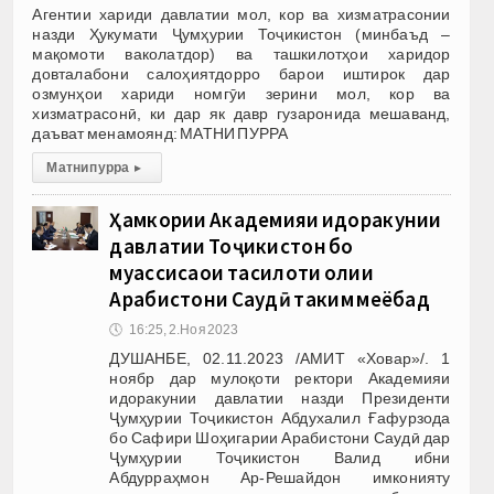
Агентии хариди давлатии мол, кор ва хизматрасонии
назди Ҳукумати Ҷумҳурии Тоҷикистон (минбаъд –
мақомоти ваколатдор) ва ташкилотҳои харидор
довталабони салоҳиятдорро барои иштирок дар
озмунҳои хариди номгӯи зерини мол, кор ва
хизматрасонӣ, ки дар як давр гузаронида мешаванд,
даъват менамоянд: МАТНИ ПУРРА
Матни пурра
▸
Ҳамкории Академияи идоракунии
давлатии Тоҷикистон бо
муассисаҳои таҳсилоти олии
Арабистони Саудӣ таҳким меёбад
🕔
16:25, 2.Ноя 2023
ДУШАНБЕ, 02.11.2023 /АМИТ «Ховар»/. 1
ноябр дар мулоқоти ректори Академияи
идоракунии давлатии назди Президенти
Ҷумҳурии Тоҷикистон Абдухалил Ғафурзода
бо Сафири Шоҳигарии Арабистони Саудӣ дар
Ҷумҳурии Тоҷикистон Валид ибни
Абдурраҳмон Ар-Решайдон имконияту