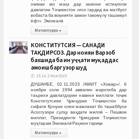
оммаи мо маҳз дар замони истиқлоли
давлатии Тоҷикистон оғоз гардид ва матбуот
вобаста ба воқеияти замон такомулу ташаккул
ёфт». Эмомалӣ
Матни пурра
▸
КОНСТИТУТСИЯ — САНАДИ
ТАҚДИРСОЗ. Дар ноҳияи Варзоб
бахшида ба ин ҳуҷҷати муқаддас
ҳамоиш баргузор шуд
🕔
15:14, 2.Ноя 2023
ДУШАНБЕ, 02.11.2023 /АМИТ «Ховар»/. 6
ноябри соли 1994 аввалин маротиба дар
таърихи давлатдории навини миллати тоҷик
Конститутсияи Ҷумҳурии Тоҷикистон ба
сифати Қонуни олии мамлакат бо ташаббуси
Асосгузори сулҳу ваҳдати миллӣ – Пешвои
миллат, Президенти Ҷумҳурии Тоҷикистон
муҳтарам Эмомалӣ Раҳмон тариқи
Матни пурра
▸