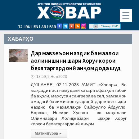
☰
|
|
|
|
"Ховар FM"
TJ
RU
EN
AR
FAR
ХАБАРҲО
Дар мавзеъҳои наздик ба маҳалҳои
аҳолинишини шаҳри Хоруғ корҳои
бехатаргардонӣ анҷом дода шуд
🕔
18:59, 2.Ноя 2023
ДУШАНБЕ, 02.11.2023 /АМИТ «Ховар»/. Бо
мақсади паст намудани хатари офатҳои табиӣ
ба аҳолӣ, махсусан сангрезӣ ва сел, ҳамзамон
омодагӣ ба зимистонгузаронӣ дар мавзеъҳои
наздик ба маҳаллаҳои Сайфулло Абдулло,
Баракат, Носири Хусрав ва маҳаллаи
Олимназари Холиқназари шаҳри Хоруғ
корҳои бехатаргардонӣ анҷом
Матни пурра
▸