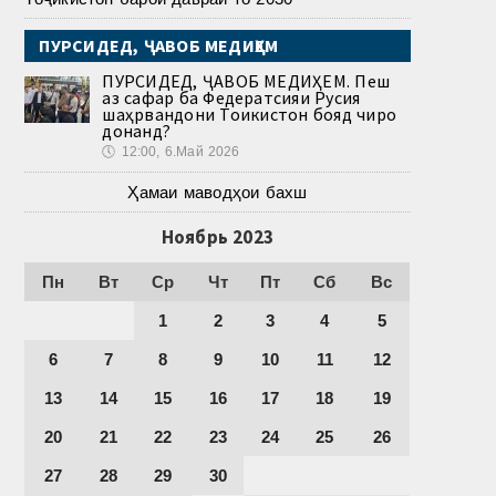
ПУРСИДЕД, ҶАВОБ МЕДИҲЕМ
ПУРСИДЕД, ҶАВОБ МЕДИҲЕМ. Пеш
аз сафар ба Федератсияи Русия
шаҳрвандони Тоҷикистон бояд чиро
донанд?
🕔
12:00, 6.Май 2026
Ҳамаи маводҳои бахш
Ноябрь 2023
Пн
Вт
Ср
Чт
Пт
Сб
Вс
1
2
3
4
5
6
7
8
9
10
11
12
13
14
15
16
17
18
19
20
21
22
23
24
25
26
27
28
29
30