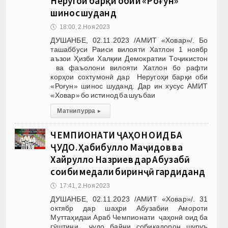
Неругоҳи барқи обии «Роғун»
шинос шуданд
🕔
18:00, 2.Ноя 2023
ДУШАНБЕ, 02.11.2023 /АМИТ «Ховар»/. Бо
ташаббуси Раиси вилояти Хатлон 1 ноябр
аъзои Ҳизби Халқии Демократии Тоҷикистон
ва фаъолони вилояти Хатлон бо рафти
корҳои сохтумонӣ дар Неругоҳи барқи оби
«Роғун» шинос шуданд. Дар ин хусус АМИТ
«Ховар» бо истинод ба шуъбаи
Матни пурра
▸
ЧЕМПИОНАТИ ҶАҲОН ОИД БА
ҶУДО. Ҳабибулло Маҷидов ва
Хайрулло Назриев дар Абузабӣ
соҳиби медали биринҷӣ гардиданд
🕔
17:41, 2.Ноя 2023
ДУШАНБЕ, 02.11.2023 /АМИТ «Ховар»/. 31
октябр дар шаҳри Абузабии Амороти
Муттаҳидаи Араб Чемпионати ҷаҳонӣ оид ба
гӯштини ҷудо байни собиқадорон шуруъ