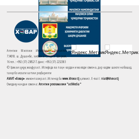
Агентии Миллии Иттилоотии Тоҷикистон
734018. ш. Душанбе, хиёбони Саъдии Шерозӣ,
16 тел.: +992 (37) 2385217, факс: +992 (37) 2232383
© Ҳамаи ҳуқуқ маҳфуз аст. Истифода ва паҳн кардани маводи сомона, дар кадом шакле набошад,
танҳо бо иҷозати хаттии роҳбарияти
АМИТ «Ховар»
имконпазир аст. Истинод ба
www.khovar.tj
ҳатмист. E-mail:
niat@khovar.tj
Омодакунандаи сомона:
Агентии рекламавии "adMedia"