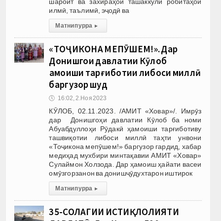
шароит ва захираҳои ташаккули робитаҳои
илмӣ, таълимӣ, эҷодӣ ва
Матни пурра
▸
«ТОҶИКОНА МЕПӮШЕМ!». Дар
Донишгоҳи давлатии Кӯлоб
ҳамоиши тарғиботии либоси миллӣ
баргузор шуд
🕔
16:02, 2.Ноя 2023
КӮЛОБ, 02.11.2023. /АМИТ «Ховар»/. Имрӯз
дар Донишгоҳи давлатии Кӯлоб ба номи
Абуабдуллоҳи Рӯдакӣ ҳамоиши тарғиботиву
ташвиқотии либоси миллӣ таҳти унвони
«Тоҷикона мепӯшем!» баргузор гардид, хабар
медиҳад мухбири минтақавии АМИТ «Ховар»
Сулаймон Холзода. Дар ҳамоиш ҳайати васеи
омӯзгорзанон ва донишҷӯдухтарон иштирок
Матни пурра
▸
35-СОЛАГИИ ИСТИҚЛОЛИЯТИ