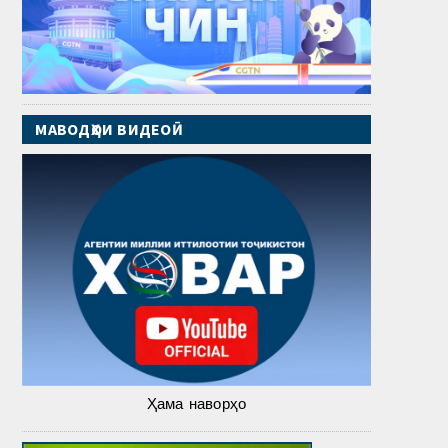
МАВОДҲОИ ВИДЕОӢ
Ҳама наворҳо