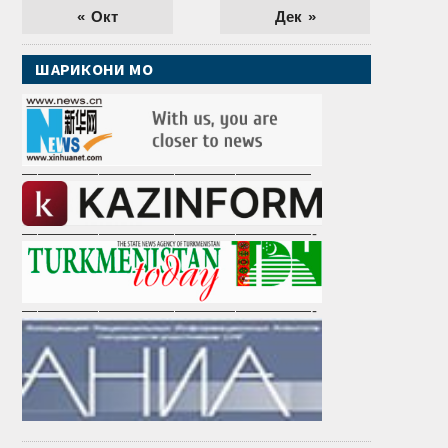
« Окт
Дек »
ШАРИКОНИ МО
———————————————————
———————————————————-
———————————————————-