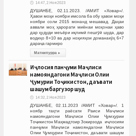
🕔
14:47, 2.Ноя 2023
ДУШАНБЕ, 02.11.2023. /АМИТ «Ховар»/.
Ҳавои моҳи ноябри имсола ба обу ҳавои моҳи
ноябри соли 2015 монанд мешавад. Даҳаи
аввали моҳ ҳарорати миёнаи моҳонаи ҳаво
дар ҳудуди меъёри иқлимӣ пешгӯӣ шуда, дар
водиҳо 8+10 ва дар ноҳияҳои доманакӯҳ 6+7
дараҷа гармиро
Матни пурра
▸
Иҷлосия панҷуми Маҷлиси
намояндагони Маҷлиси Олии
Ҷумҳурии Тоҷикистон, даъвати
шашум баргузор шуд
🕔
14:32, 2.Ноя 2023
ДУШАНБЕ, 02.11.2023 /АМИТ «Ховар»/. 1
ноябр таҳти раёсати Раиси Маҷлиси
намояндагони Маҷлиси Олии Ҷумҳурии
Тоҷикистон Маҳмадтоир Зокирзода иҷлосияи
панҷуми Маҷлиси намояндагони Маҷлиси
Олии Ҷумҳурии Тоҷикистон, даъвати шашум