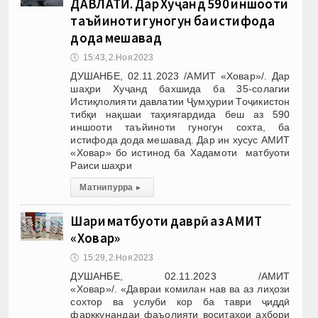
ДАВЛАТӢ. Дар Хуҷанд 590 иншооти
таъйиноти гуногун ба истифода
дода мешавад
🕔
15:43, 2.Ноя 2023
ДУШАНБЕ, 02.11.2023 /АМИТ «Ховар»/. Дар
шаҳри Хуҷанд бахшида ба 35-солагии
Истиқлолияти давлатии Ҷумҳурии Тоҷикистон
тибқи нақшаи таҳиягардида беш аз 590
иншооти таъйиноти гуногун сохта, ба
истифода дода мешавад. Дар ин хусус АМИТ
«Ховар» бо истинод ба Хадамоти матбуоти
Раиси шаҳри
Матни пурра
▸
Шарҳи матбуоти даврӣ аз АМИТ
«Ховар»
🕔
15:29, 2.Ноя 2023
ДУШАНБЕ, 02.11.2023 /АМИТ
«Ховар»/. «Давраи комилан нав ва аз лиҳози
сохтор ва услуби кор ба таври ҷиддӣ
фарқкунандаи фаъолияти воситаҳои ахбори