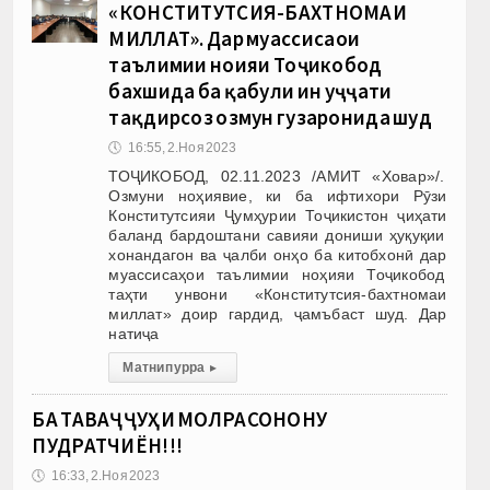
«КОНСТИТУТСИЯ-БАХТНОМАИ
МИЛЛАТ». Дар муассисаҳои
таълимии ноҳияи Тоҷикобод
бахшида ба қабули ин ҳуҷҷати
тақдирсоз озмун гузаронида шуд
🕔
16:55, 2.Ноя 2023
ТОҶИКОБОД, 02.11.2023 /АМИТ «Ховар»/.
Озмуни ноҳиявие, ки ба ифтихори Рӯзи
Конститутсияи Ҷумҳурии Тоҷикистон ҷиҳати
баланд бардоштани савияи дониши ҳуқуқии
хонандагон ва ҷалби онҳо ба китобхонӣ дар
муассисаҳои таълимии ноҳияи Тоҷикобод
таҳти унвони «Конститутсия-бахтномаи
миллат» доир гардид, ҷамъбаст шуд. Дар
натиҷа
Матни пурра
▸
БА ТАВАҶҶУҲИ МОЛРАСОНОНУ
ПУДРАТЧИЁН!!!
🕔
16:33, 2.Ноя 2023