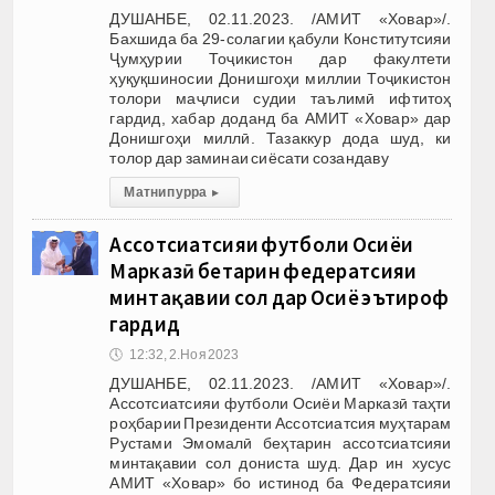
ДУШАНБЕ, 02.11.2023. /АМИТ «Ховар»/.
Бахшида ба 29-солагии қабули Конститутсияи
Ҷумҳурии Тоҷикистон дар факултети
ҳуқуқшиносии Донишгоҳи миллии Тоҷикистон
толори маҷлиси судии таълимӣ ифтитоҳ
гардид, хабар доданд ба АМИТ «Ховар» дар
Донишгоҳи миллӣ. Тазаккур дода шуд, ки
толор дар заминаи сиёсати созандаву
Матни пурра
▸
Ассотсиатсияи футболи Осиёи
Марказӣ беҳтарин федератсияи
минтақавии сол дар Осиё эътироф
гардид
🕔
12:32, 2.Ноя 2023
ДУШАНБЕ, 02.11.2023. /АМИТ «Ховар»/.
Ассотсиатсияи футболи Осиёи Марказӣ таҳти
роҳбарии Президенти Ассотсиатсия муҳтарам
Рустами Эмомалӣ беҳтарин ассотсиатсияи
минтақавии сол дониста шуд. Дар ин хусус
АМИТ «Ховар» бо истинод ба Федератсияи