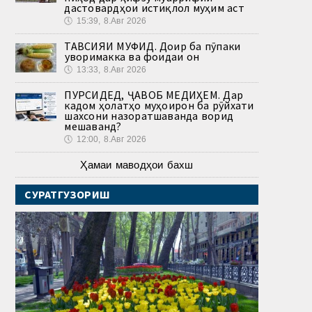
дастовардҳои истиқлол муҳим аст
🕔
15:39, 8.Авг 2026
ТАВСИЯИ МУФИД. Доир ба пӯпаки
ҷуворимакка ва фоидаи он
🕔
13:33, 8.Авг 2026
ПУРСИДЕД, ҶАВОБ МЕДИҲЕМ. Дар
кадом ҳолатҳо муҳоҷирон ба рӯйхати
шахсони назоратшаванда ворид
мешаванд?
🕔
12:00, 8.Авг 2026
Ҳамаи маводҳои бахш
СУРАТГУЗОРИШ