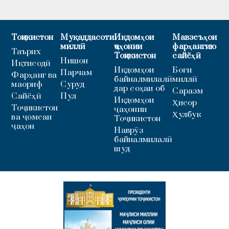
Тоҷикистон
Муқаддасоти
Иқдомҳои
Мавзеъҳои
миллӣ
ҷаҳонии
фарҳангию
Таърих
Тоҷикистон
сайёҳӣ
Нишон
Иқтисодӣ
Иқдомҳои
Боғи
Парчам
Фарҳанг ва
байналмилалӣ
миллӣ
маориф
Суруд
дар соҳаи об
Саразм
Сайёҳӣ
Пул
Иқдомҳои
Ҳисор
Тоҷикистон
ҷаҳонии
Ҳулбук
ва ҷомеаи
Тоҷикистон
ҷаҳон
Наврӯз
байналмилалӣ
шуд