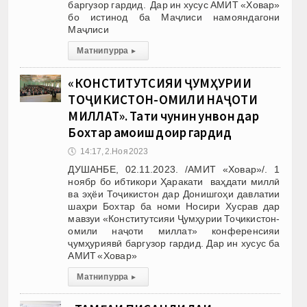
баргузор гардид. Дар ин хусус АМИТ «Ховар»
бо истинод ба Маҷлиси намояндагони
Маҷлиси
Матни пурра
▸
«КОНСТИТУТСИЯИ ҶУМҲУРИИ
ТОҶИКИСТОН-ОМИЛИ НАҶОТИ
МИЛЛАТ». Таҳти чунин унвон дар
Бохтар ҳамоиш доир гардид
🕔
14:17, 2.Ноя 2023
ДУШАНБЕ, 02.11.2023. /АМИТ «Ховар»/. 1
ноябр бо ибтикори Ҳаракати ваҳдати миллӣ
ва эҳёи Тоҷикистон дар Донишгоҳи давлатии
шаҳри Бохтар ба номи Носири Хусрав дар
мавзуи «Конститутсияи Ҷумҳурии Тоҷикистон-
омили наҷоти миллат» конференсияи
ҷумҳуриявӣ баргузор гардид. Дар ин хусус ба
АМИТ «Ховар»
Матни пурра
▸