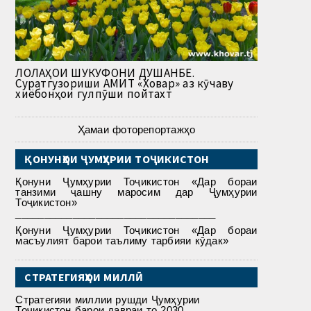
ЛОЛАҲОИ ШУКУФОНИ ДУШАНБЕ.
Суратгузориши АМИТ «Ховар» аз кӯчаву
хиёбонҳои гулпӯши пойтахт
Ҳамаи фоторепортажҳо
ҚОНУНҲОИ ҶУМҲУРИИ ТОҶИКИСТОН
Қонуни Ҷумҳурии Тоҷикистон «Дар бораи
танзими ҷашну маросим дар Ҷумҳурии
Тоҷикистон»
___________________________________
Қонуни Ҷумҳурии Тоҷикистон «Дар бораи
масъулият барои таълиму тарбияи кӯдак»
СТРАТЕГИЯҲОИ МИЛЛӢ
Стратегияи миллии рушди Ҷумҳурии
Тоҷикистон барои давраи то 2030