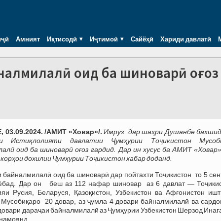
иҷӣ
Амният
Иқтисодӣ
Иҷтимоӣ
Сайёҳӣ
Хариди давлатӣ
налмилалӣ оид ба шиноварӣ оғоз
03.09.2024. /АМИТ «Ховар»/.
Имрӯз дар шаҳри Душанбе бахшид
гии Истиқлолияти давлатии Ҷумҳурии Тоҷикистон Мусоб
алӣ оид ба шиноварӣ оғоз гардид. Дар ин хусус ба АМИТ «Ховар»
корҳои дохилии Ҷумҳурии Тоҷикистон хабар доданд.
 байналмилалӣ оид ба шиноварӣ дар пойтахти Тоҷикистон то 5 сен
ёбад. Дар он беш аз 112 нафар шиновар аз 6 давлат — Тоҷикис
яи Русия, Беларуся, Қазоқистон, Узбекистон ва Афғонистон ишт
 Мусобиқаро 20 довар, аз ҷумла 4 довари байналмилалӣ ва сардо
довари дараҷаи байналмилалӣ аз Ҷумҳурии Узбекистон Шерзод Инаг
намоянд.