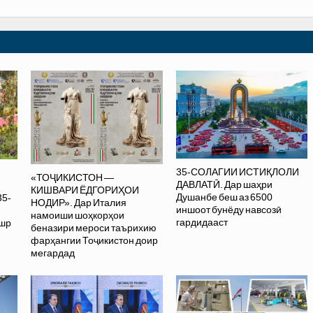
35-СОЛАГИИ ИСТИҚЛОЛИ
«ТОҶИКИСТОН —
ДАВЛАТӢ. Дар шаҳри
КИШВАРИ ЁДГОРИҲОИ
Душанбе беш аз 6500
35-
НОДИР». Дар Италия
иншоот бунёду навсозӣ
намоиши шоҳкорҳои
гардидааст
ашр
беназири мероси таърихию
фарҳангии Тоҷикистон доир
мегардад