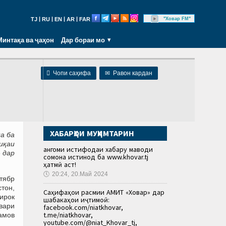
|
|
|
|
"Ховар FM"
TJ
RU
EN
AR
FAR
Минтақа ва ҷаҳон
Дар бораи мо

Чопи саҳифа
✉
Равон кардан
ХАБАРҲОИ МУҲИМТАРИН
а ба
иқаи
Ҳангоми истифодаи хабару маводи
 дар
сомона истинод ба www.khovar.tj
ҳатмӣ аст!
🕔
20:24, 20.Май 2024
тябр
тон,
Саҳифаҳои расмии АМИТ «Ховар» дар
ирок
шабакаҳои иҷтимоӣ:
вари
facebook.com/niatkhovar,
t.me/niatkhovar,
амов
youtube.com/@niat_Khovar_tj,