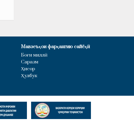
Мавзеъҳои фарҳангию сайёҳӣ
Боғи миллӣ
Саразм
Ҳисор
Ҳулбук