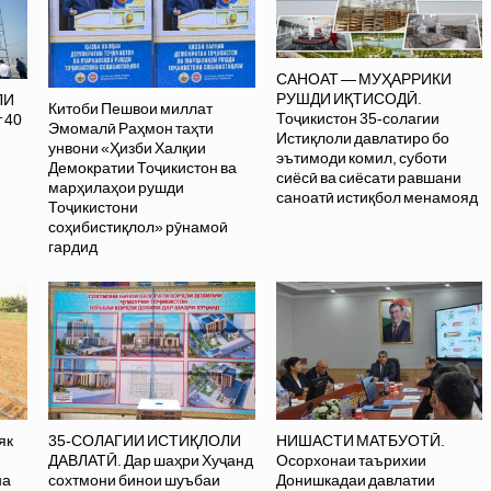
САНОАТ — МУҲАРРИКИ
РУШДИ ИҚТИСОДӢ.
ЛИ
Китоби Пешвои миллат
Тоҷикистон 35-солагии
 40
Эмомалӣ Раҳмон таҳти
Истиқлоли давлатиро бо
унвони «Ҳизби Халқии
эътимоди комил, суботи
Демократии Тоҷикистон ва
сиёсӣ ва сиёсати равшани
марҳилаҳои рушди
саноатӣ истиқбол менамояд
Тоҷикистони
соҳибистиқлол» рӯнамоӣ
гардид
як
35-СОЛАГИИ ИСТИҚЛОЛИ
НИШАСТИ МАТБУОТӢ.
ДАВЛАТӢ. Дар шаҳри Хуҷанд
Осорхонаи таърихии
на
сохтмони бинои шуъбаи
Донишкадаи давлатии