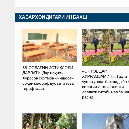
ХАБАРҲОИ ДИГАРИ ИН БАХШ
35-СОЛАГИИ ИСТИҚЛОЛИ
«ОФТОБ ДАР
ДАВЛАТӢ. Дар ноҳияи
ХУРРАМЗАМИН». Таҳти
Хуросон сохтмони иншооти
чунин унвон бахшида ба 
соҳаи маориф вусъати тоза
солагии Истиқлолияти
гирифтааст
давлатӣ китоби нав ба н
расид