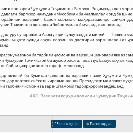
ллии шиноварии Ҷумҳурии Тоҷикистон Рамазон Раҳимзода дар маро
и давлатӣ баргузор намудани Мусобиқаи байналмилалӣ оид ба шино
н чорабинии варзишӣ барои малакаю маҳораташонро сайқал до
урии Тоҷикистон дар арсаи байналмилалӣ мусоидат менамояд.
о дастуру супоришҳои Асосгузори сулҳу ваҳдати миллӣ — Пешвои ми
ҳмон ҷиҳати рушди соҳаи варзиш ва дастгирии варзишгарон аз ҷо
ванд.
аврасону ҷавонон ба тарбияи ҷисмонӣ ва варзиши шиноварӣ яке аз са
 Ҷумҳурии Тоҷикистон ба шумор рафта, таваҷҷуҳ ба мустаҳкам кар
еи он байни қишрҳои ҷомеа торафт меафзояд.
ар якҷоягӣ бо Кумитаи ҷавонон ва варзиши назди Ҳукумати Ҷумҳ
стон дар партави сиёсати хирадмандонаи Президенти мамлакат муҳ
тии тарбияи ҷисмонӣ ва варзиш тамоми тадбирҳоро меандешанд.
АКС: Вазорати корҳои дохилии Ҷумҳурии Тоҷики

Чопи саҳифа
✉
Равон кардан