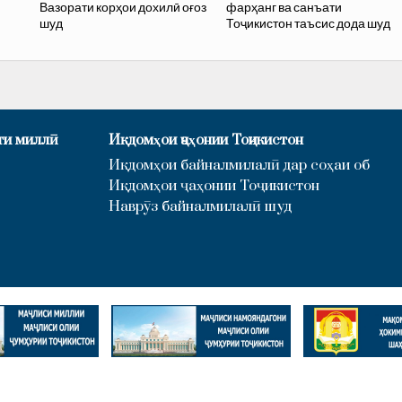
Вазорати корҳои дохилӣ оғоз
фарҳанг ва санъати
шуд
Тоҷикистон таъсис дода шуд
ти миллӣ
Иқдомҳои ҷаҳонии Тоҷикистон
Иқдомҳои байналмилалӣ дар соҳаи об
Иқдомҳои ҷаҳонии Тоҷикистон
Наврӯз байналмилалӣ шуд