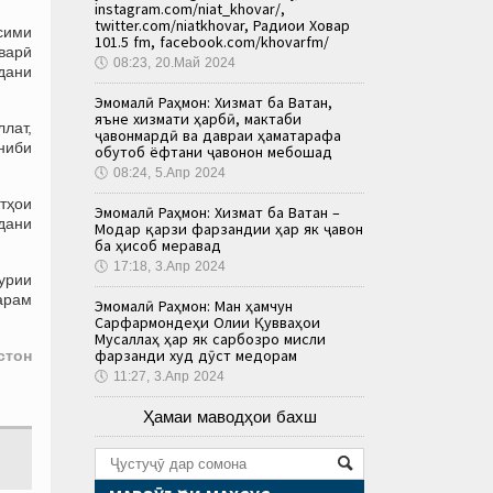
instagram.com/niat_khovar/,
twitter.com/niatkhovar, Радиои Ховар
сими
101.5 fm, facebook.com/khovarfm/
варӣ
🕔
08:23, 20.Май 2024
дани
Эмомалӣ Раҳмон: Хизмат ба Ватан,
яъне хизмати ҳарбӣ, мактаби
ллат,
ҷавонмардӣ ва давраи ҳаматарафа
ниби
обутоб ёфтани ҷавонон мебошад
🕔
08:24, 5.Апр 2024
мтҳои
Эмомалӣ Раҳмон: Хизмат ба Ватан –
дани
Модар қарзи фарзандии ҳар як ҷавон
ба ҳисоб меравад
🕔
17:18, 3.Апр 2024
урии
тарам
Эмомалӣ Раҳмон: Ман ҳамчун
Сарфармондеҳи Олии Қувваҳои
Мусаллаҳ ҳар як сарбозро мисли
фарзанди худ дӯст медорам
стон
🕔
11:27, 3.Апр 2024
Ҳамаи маводҳои бахш