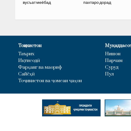
вусъат меёбад
пахтаро дорад
Тоҷикистон
Муқаддасо
Таърих
Нишон
Иқтисодӣ
Парчам
Фарҳанг ва маориф
Суруд
Сайёҳӣ
Пул
Тоҷикистон ва ҷомеаи ҷаҳон