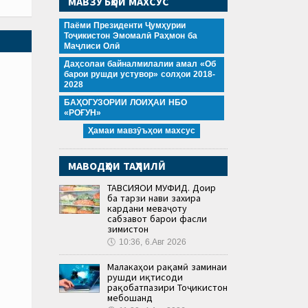
МАВЗӮЪҲОИ МАХСУС
Паёми Президенти Ҷумҳурии
Тоҷикистон Эмомалӣ Раҳмон ба
Маҷлиси Олӣ
Даҳсолаи байналмилалии амал «Об
барои рушди устувор» солҳои 2018-
2028
БАҲОГУЗОРИИ ЛОИҲАИ НБО
«РОҒУН»
Ҳамаи мавзӯъҳои махсус
МАВОДҲОИ ТАҲЛИЛӢ
ТАВСИЯҲОИ МУФИД. Доир
ба тарзи нави захира
кардани меваҷоту
сабзавот барои фасли
зимистон
🕔
10:36, 6.Авг 2026
Малакаҳои рақамӣ заминаи
рушди иқтисоди
рақобатпазири Тоҷикистон
мебошанд