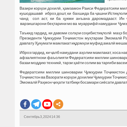
Вазири корҳои дохилӣ, ҳамзамон Раиси Федератсияи ми
кушодашавӣ иброз дошт, ки бахшида ба ҷашни Истиқлол
чанд сол аст, ки ба ҳукми анъана даромадааст. И
варзишгарони беҳтарини мо ва муаррифӣ намудани Ҷумҳ
Таъкид гардид, ки давоми солҳои соҳибистиқлолӣ маҳз б
Президенти Ҷумҳурии Тоҷикистон муҳтарам Эмомалӣ Ра
давлату Ҳукумати мамлакат иқдомҳои муфид амалӣ меша
Иброз гардид, ки ҷалб намудани аҳолии мамлакат, хоса н
афзалиятноки фаъолияти Федератсияи миллии шиноварии
базаи моддию техникӣ, тарзи ҳаёти солим ва тарғиби вас
Федератсияи миллии шиноварии Ҷумҳурии Тоҷикистон д
Тоҷикистон ва Вазорати корҳои дохилии Ҷумҳурии Тоҷики
Эмомалӣ Раҳмон ҷиҳати татбиқи босамари сиёсати давла
Сентябрь 3, 2024 14:36