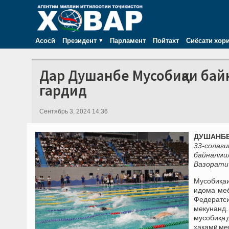
Асосӣ
Президент
Парламент
Пойтахт
Сиёсати хор
Дар Душанбе Мусобиқаи бай
гардид
Сентябрь 3, 2024 14:36
ДУШАНБЕ, 
33-сола
байналмил
Вазорати 
Мусобиқаи
идома ме
Федератси
мекунанд.
мусобиқа 
ҳакамӣ ме