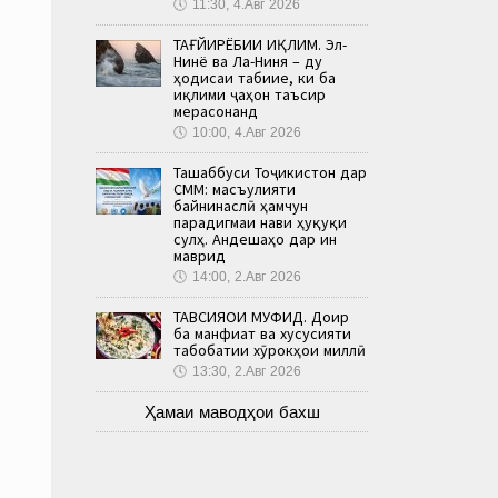
🕔
11:30, 4.Авг 2026
ТАҒЙИРЁБИИ ИҚЛИМ. Эл-
Нинё ва Ла-Ниня – ду
ҳодисаи табиие, ки ба
иқлими ҷаҳон таъсир
мерасонанд
🕔
10:00, 4.Авг 2026
Ташаббуси Тоҷикистон дар
СММ: масъулияти
байнинаслӣ ҳамчун
парадигмаи нави ҳуқуқи
сулҳ. Андешаҳо дар ин
маврид
🕔
14:00, 2.Авг 2026
ТАВСИЯҲОИ МУФИД. Доир
ба манфиат ва хусусияти
табобатии хӯрокҳои миллӣ
🕔
13:30, 2.Авг 2026
Ҳамаи маводҳои бахш