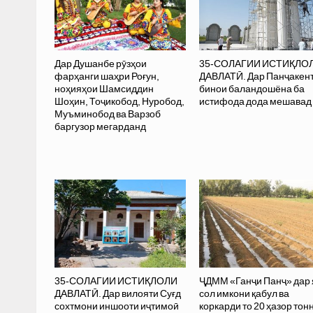
Дар Душанбе рӯзҳои
35-СОЛАГИИ ИСТИҚЛО
фарҳанги шаҳри Роғун,
ДАВЛАТӢ. Дар Панҷакент
ноҳияҳои Шамсиддин
бинои баландошёна ба
Шоҳин, Тоҷикобод, Нуробод,
истифода дода мешавад
Муъминобод ва Варзоб
баргузор мегарданд
35-СОЛАГИИ ИСТИҚЛОЛИ
ҶДММ «Ганҷи Панҷ» дар 
ДАВЛАТӢ. Дар вилояти Суғд
сол имкони қабул ва
сохтмони иншооти иҷтимоӣ
коркарди то 20 ҳазор тон