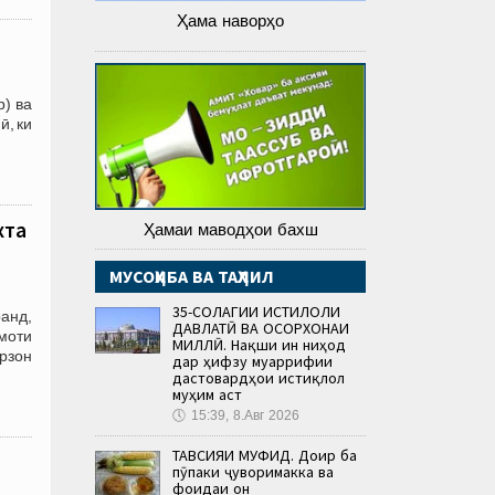
Ҳама наворҳо
р) ва
ӣ, ки
хта
Ҳамаи маводҳои бахш
МУСОҲИБА ВА ТАҲЛИЛ
35-СОЛАГИИ ИСТИҚЛОЛИ
анд,
ДАВЛАТӢ ВА ОСОРХОНАИ
моти
МИЛЛӢ. Нақши ин ниҳод
арзон
дар ҳифзу муаррифии
дастовардҳои истиқлол
муҳим аст
🕔
15:39, 8.Авг 2026
ТАВСИЯИ МУФИД. Доир ба
о
пӯпаки ҷуворимакка ва
фоидаи он