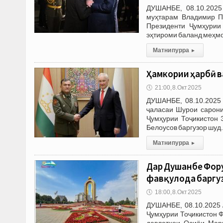
ДУШАНБЕ, 08.10.2025
муҳтарам Владимир П
Президенти Ҷумҳурии
эҳтироми баланд меҳмо
Матни пурра
▸
Ҳамкории ҳарбӣ в
🕔
21:00, 8.Окт 2025
ДУШАНБЕ, 08.10.2025
ҷаласаи Шурои сарони
Ҷумҳурии Тоҷикистон
Белоусов баргузор шуд.
Матни пурра
▸
Дар Душанбе Фор
фавқулода баргу
🕔
18:00, 8.Окт 2025
ДУШАНБЕ, 08.10.2025 
Ҷумҳурии Тоҷикистон 
давлатҳои Осиёи Марк