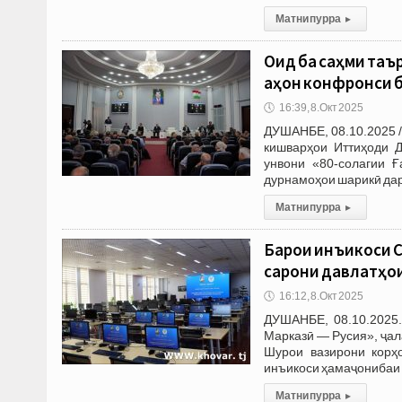
Матни пурра
▸
Оид ба саҳми таъ
ҷаҳон конфронси
🕔
16:39, 8.Окт 2025
ДУШАНБЕ, 08.10.2025 /
кишварҳои Иттиҳоди Д
унвони «80-солагии Ғ
дурнамоҳои шарикӣ дар
Матни пурра
▸
Барои инъикоси С
сарони давлатҳо
🕔
16:12, 8.Окт 2025
ДУШАНБЕ, 08.10.2025
Марказӣ — Русия», ҷал
Шурои вазирони корҳо
инъикоси ҳамаҷонибаи 
Матни пурра
▸