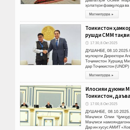
ҳолатҳои фавқулода в
Матни пурра
▸
Тоҷикистон ҳамко
рушди СММ тақви
🕔
17:30, 8.Окт 2025
ДУШАНБЕ, 08.10.2025 
мулоқоти Директори Аг
Тоҷикистон Хуршед Ми
дар Тоҷикистон (UNDP)
Матни пурра
▸
Иҷлосияи дуюми М
Тоҷикистон, даъв
🕔
17:00, 8.Окт 2025
ДУШАНБЕ, 08.10.2025.
Маҷлиси Олии Ҷумҳур
Маҷлиси намояндагони
Дар ин хусус АМИТ «Хо