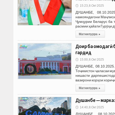
🕔
15:23, 8.Окт 2025
ДУШАНБЕ, 08.10.202
намояндагони Маҷлиси
Ҷумҳурии Беларус ба 
расмии ҳайати Гурӯҳи 
Матни пурра
▸
Доир ба омодагӣ 
гардид
🕔
15:00, 8.Окт 2025
ДУШАНБЕ, 08.10.2025.
Тоҷикистон ҷаласаи му
нишасти дарпешистода
вазирони корҳои хориҷ
Матни пурра
▸
Душанбе — марказ
🕔
14:40, 8.Окт 2025
ДУШАНБЕ, 08.10.20