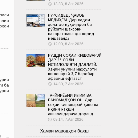
🕔
13:33, 8.Авг 2026
ПУРСИДЕД, ҶАВОБ
лиси
МЕДИҲЕМ. Дар кадом
ллии
ҳолатҳо муҳоҷирон ба
рҳои
рӯйхати шахсони
назоратшаванда ворид
мешаванд?
🕔
12:00, 8.Авг 2026
РУШДИ СОҲАИ КИШОВАРЗӢ
ДАР 35 СОЛИ
ИСТИҚЛОЛИЯТИ ДАВЛАТӢ.
Ҳаҷми умумии маҳсулоти
кишоварзӣ 3,7 баробар
афзоиш ёфтааст
урии
🕔
14:30, 7.Авг 2026
гӣ ба
урои
ТАҒЙИРЁБИИ ИҚЛИМ ВА
ПАЙОМАДҲОИ ОН. Дар
соҳаи кишоварзӣ ҳаво ва
иқлим нақши
аввалиндараҷа доранд
🕔
09:14, 7.Авг 2026
Ҳамаи маводҳои бахш
зӣ –