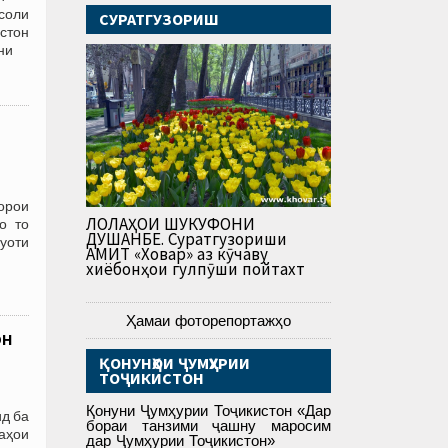
 соли
СУРАТГУЗОРИШ
стон
ни
орои
ЛОЛАҲОИ ШУКУФОНИ
о то
ДУШАНБЕ. Суратгузориши
уоти
АМИТ «Ховар» аз кӯчаву
хиёбонҳои гулпӯши пойтахт
Ҳамаи фоторепортажҳо
он
ҚОНУНҲОИ ҶУМҲУРИИ
ТОҶИКИСТОН
Қонуни Ҷумҳурии Тоҷикистон «Дар
д ба
бораи танзими ҷашну маросим
аҳои
дар Ҷумҳурии Тоҷикистон»