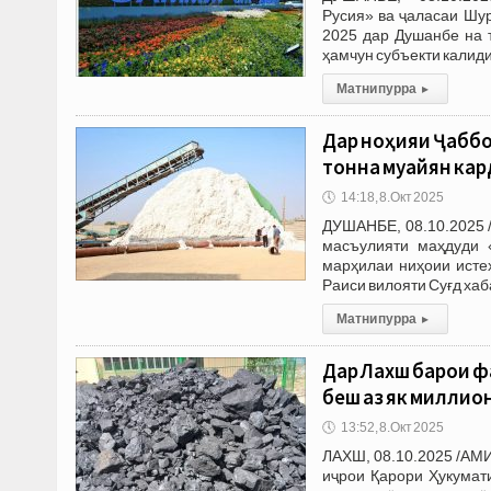
Русия» ва ҷаласаи Шур
2025 дар Душанбе на 
ҳамчун субъекти калид
Матни пурра
▸
Дар ноҳияи Ҷаббо
тонна муайян кар
🕔
14:18, 8.Окт 2025
ДУШАНБЕ, 08.10.2025 
масъулияти маҳдуди 
марҳилаи ниҳоии исте
Раиси вилояти Суғд хаб
Матни пурра
▸
Дар Лахш барои ф
беш аз як миллио
🕔
13:52, 8.Окт 2025
ЛАХШ, 08.10.2025 /АМИ
иҷрои Қарори Ҳукумат