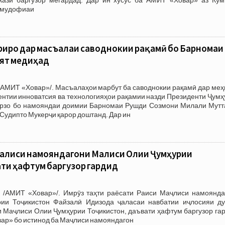
а мудофиаи
риро дар масъалаи саводнокии рақамӣ бо Барномаи
ят медиҳад
/АМИТ «Ховар»/. Масъалаҳои марбут ба саводнокии рақамӣ дар меҳ
ентии инноватсия ва технологияҳои рақамии назди Президенти Ҷум
рзо бо намояндаи доимии Барномаи Рушди Созмони Милали Мутт
 Судипто Мукерҷи қарор доштанд. Дар ин
аҷлиси намояндагони Маҷлиси Олии Ҷумҳурии
ати ҳафтум баргузор гардид
 /АМИТ «Ховар»/. Имрӯз таҳти раёсати Раиси Маҷлиси намоянда
ии Тоҷикистон Файзалӣ Идизода ҷаласаи навбатии иҷлосияи д
 Маҷлиси Олии Ҷумҳурии Тоҷикистон, даъвати ҳафтум баргузор гар
вар» бо истинод ба Маҷлиси намояндагон