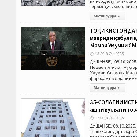
иқтисодиёту иҷтимои
тирамоҳу зимистони со
Матни пурра
▸
ТОҶИКИСТОН ДАР
мавриди қабули қ
Маҷмаи Умумии С
🕔
13:30, 8.Окт 2025
ДУШАНБЕ, 08.10.2025
Пешвои миллат муҳта
Умумии Созмони Милал
фароҳам овардани имк
Матни пурра
▸
35-СОЛАГИИ ИСТИ
ҷашнӣ вусъати то
🕔
12:00, 8.Окт 2025
ДУШАНБЕ, 08.10.2025.
Тоҷикистон дар шаҳри 
ва саноат, Суди вилоятӣ