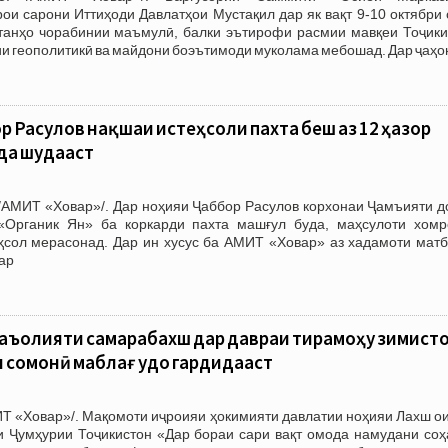
ои сарони Иттиҳоди Давлатҳои Мустақил дар як вақт 9-10 октябри
танҳо чорабинии маъмулӣ, балки эътирофи расмии мавқеи Тоҷики
ии геополитикӣ ва майдони боэътимоди муколама мебошад. Дар ҷаҳо
р Расулов нақшаи истеҳсоли пахта беш аз 12 ҳазор
да шудааст
/АМИТ «Ховар»/. Дар ноҳияи Ҷаббор Расулов корхонаи Ҷамъияти д
«Органик Ян» ба коркарди пахта машғул буда, маҳсулоти хомр
ҳсол мерасонад. Дар ин хусус ба АМИТ «Ховар» аз хадамоти матб
ар
аъолияти самарабахш дар давраи тирамоҳу зимист
н сомонӣ маблағ ҷудо гардидааст
Т «Ховар»/. Мақомоти иҷроияи ҳокимияти давлатии ноҳияи Лахш ои
и Ҷумҳурии Тоҷикистон «Дар бораи сари вақт омода намудани соҳ