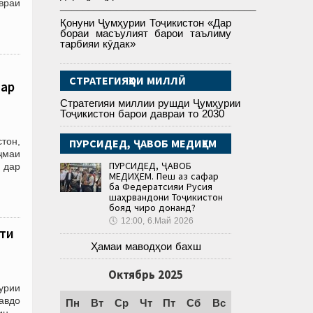
враи
___________________________________
Қонуни Ҷумҳурии Тоҷикистон «Дар
бораи масъулият барои таълиму
тарбияи кӯдак»
СТРАТЕГИЯҲОИ МИЛЛӢ
дар
Стратегияи миллии рушди Ҷумҳурии
Тоҷикистон барои давраи то 2030
тон,
ПУРСИДЕД, ҶАВОБ МЕДИҲЕМ
ҷмаи
ПУРСИДЕД, ҶАВОБ
 дар
МЕДИҲЕМ. Пеш аз сафар
ба Федератсияи Русия
шаҳрвандони Тоҷикистон
бояд чиро донанд?
🕔
12:00, 6.Май 2026
оти
Ҳамаи маводҳои бахш
Октябрь 2025
урии
савдо
Пн
Вт
Ср
Чт
Пт
Сб
Вс
ин