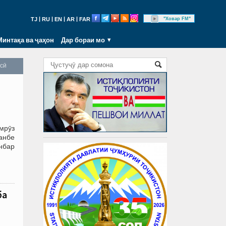
|
|
|
|
"Ховар FM"
TJ
RU
EN
AR
FAR
Минтақа ва ҷаҳон
Дар бораи мо
осӣ
мрӯз
анбе
нбар
ба