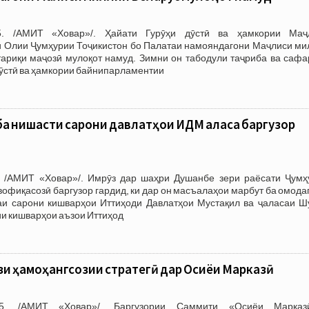
5. /АМИТ «Ховар»/. Ҳайати Гурӯҳи дӯстӣ ва ҳамкории Маҷ
 Олии Ҷумҳурии Тоҷикистон бо Палатаи намояндагони Маҷлиси ми
тариқи маҷозӣ мулоқот намуд. Зимни он табодули таҷриба ва сафа
дӯстӣ ва ҳамкории байнипарламентии
ба нишасти сарони давлатҳои ИДМ ҷаласа баргузор
 /АМИТ «Ховар»/. Имрӯз дар шаҳри Душанбе зери раёсати Ҷумҳ
вофиқасозӣ баргузор гардид, ки дар он масъалаҳои марбут ба омода
и сарони кишварҳои Иттиҳоди Давлатҳои Мустақил ва ҷаласаи Ш
ии кишварҳои аъзои Иттиҳод
и ҳамоҳангсозии стратегӣ дар Осиёи Марказӣ
25. /АМИТ «Ховар»/. Баргузории Саммити «Осиёи Марка