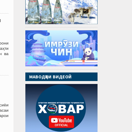
и
рони
аҳти
н ва
МАВОДҲОИ ВИДЕОӢ
сиёи
асаи
арои