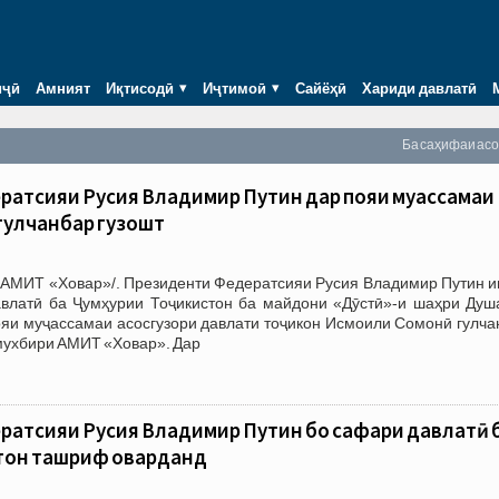
иҷӣ
Амният
Иқтисодӣ
Иҷтимоӣ
Сайёҳӣ
Хариди давлатӣ
Ба саҳифаи ас
атсияи Русия Владимир Путин дар пояи муҷассамаи
гулчанбар гузошт
/АМИТ «Ховар»/. Президенти Федератсияи Русия Владимир Путин и
влатӣ ба Ҷумҳурии Тоҷикистон ба майдони «Дӯстӣ»-и шаҳри Душ
ояи муҷассамаи асосгузори давлати тоҷикон Исмоили Сомонӣ гулча
 мухбири АМИТ «Ховар». Дар
атсияи Русия Владимир Путин бо сафари давлатӣ 
стон ташриф оварданд