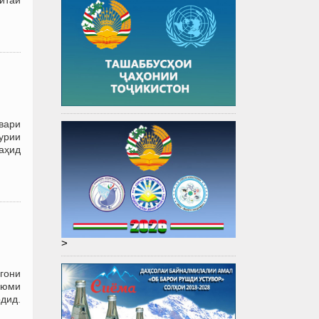
вари
ҳурии
аҳид
>
гони
уюми
дид.