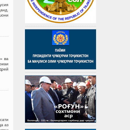
усия
анд.
шони
» ва
фиаи
дрей
сати
а аз
итаи