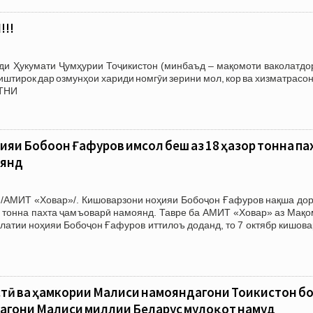
!!
зди Ҳукумати Ҷумҳурии Тоҷикистон (минбаъд – мақомоти ваколатдо
тирок дар озмунҳои хариди номгӯи зерини мол, кор ва хизматрасон
АТНИ
яи Бобоҷон Ғафуров имсол беш аз 18 ҳазор тонна па
оянд
 /АМИТ «Ховар»/. Кишоварзони ноҳияи Бобоҷон Ғафуров нақша дор
4 тонна пахта ҷамъоварӣ намоянд. Тавре ба АМИТ «Ховар» аз Мақо
латии ноҳияи Бобоҷон Ғафуров иттилоъ доданд, то 7 октябр кишов
стӣ ва ҳамкории Маҷлиси намояндагони Тоҷикистон б
гони Маҷлиси миллии Беларус мулоқот намуд