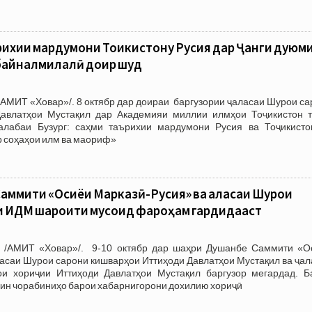
рихии мардумони Тоҷикистону Русия дар Ҷанги дуюм
 байналмилалӣ доир шуд
АМИТ «Ховар»/. 8 октябр дар доираи баргузории ҷаласаи Шурои са
авлатҳои Мустақил дар Академияи миллии илмҳои Тоҷикистон т
алабаи Бузург: саҳми таърихии мардумони Русия ва Тоҷикисто
 соҳаҳои илм ва маориф»
аммити «Осиёи Марказӣ-Русия» ва ҷаласаи Шурои
и ИДМ шароити мусоид фароҳам гардидааст
. /АМИТ «Ховар»/. 9-10 октябр дар шаҳри Душанбе Саммити «О
асаи Шурои сарони кишварҳои Иттиҳоди Давлатҳои Мустақил ва ҷал
и хориҷии Иттиҳоди Давлатҳои Мустақил баргузор мегардад. Б
ин чорабиниҳо барои хабарнигорони дохилию хориҷӣ