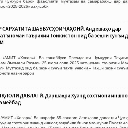
ёти ҷумҳурӣ барои фаъолияти мунтазам ва самарабахш дар да
лҳои 2025-2026» аз ҳисоби
 САРХАТИ ТАШАББУСҲОИ ҶАҲОНӢ. Андешаҳо дар
атъномаи таърихии Тоҷикистон оид ба зеҳни сунъӣ 
ММ
. /АМИТ «Ховар»/. Бо ташаббуси Президенти Ҷумҳурии Тоҷикис
рам Эмомалӣ Раҳмон 25 июли соли 2025 қатъномаи таърихии Ма
и Муттаҳид оид ба зеҳни сунъӣ тахти унвони «Нақши зеҳни сунъӣ
оноти навин барои
ҚЛОЛИ ДАВЛАТӢ. Дар шаҳри Хуҷанд сохтмони иншо
за меёбад
 /АМИТ «Ховар»/. Ба шарафи 35-солагии Истиқлоли давлатии Ҷумҳ
Хуҷанд сохтмони якчанд иншоот, аз қабили бинои маъмурии Палатаи 
, Маркази зеҳни сунъӣ ва «IT park» ва дигар биноҳо идома дорад. Дар 