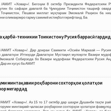
 /АМИТ «Ховар»/. Бегоҳии 8 октябр Президенти Федератсияи Р
утин бо сафари давлатӣ ба Ҷумҳурии Тоҷикистон ташриф овард
 Тоҷикистон, Пешвои миллат муҳтарам Эмомалӣ Раҳмон ба ни
ни олимақомро гарму самимӣ истиқбол гирифтанд. Ба
а ҳарбӣ-техникии Тоҷикистону Русия баррасӣ гардид
 /АМИТ «Ховар»/. Дар доираи Саммити «Осиёи Марказӣ — Русия
 давлатҳои Иттиҳоди Давлатҳои Мустақил мулоқоти Вазири мудо
 Эмомалӣ Собирзода бо Вазири мудофиаи Федератсияи Русия Ан
 Дар ин хусус ба АМИТ
уми минтақавии роҳбарони сохторҳои ҳолатҳои
зор мегардад
/АМИТ «Ховар»/. Аз 15 то 17 октябр дар шаҳри Душанбе таҳти раё
Форуми минтақавӣ-ҷаласаи роҳбарони сохторҳои ҳолатҳои фавқулод
азӣ баргузор мегардад. Дар ин хусус ба АМИТ «Ховар» аз Кум