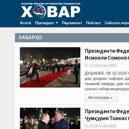
Асосӣ
Президент
Парламент
Пойтахт
Сиёсати хор
ХАБАРҲО
Президенти Федер
Исмоили Сомонӣ 
🕔
21:50, 8.Окт 2025
ДУШАНБЕ, 08.10.2025 
дар доираи сафари да
ташриф оварда, дар п
гузошт, хабар медиҳад
Матни пурра
▸
Президенти Федер
Ҷумҳурии Тоҷики
🕔
21:30, 8.Окт 2025