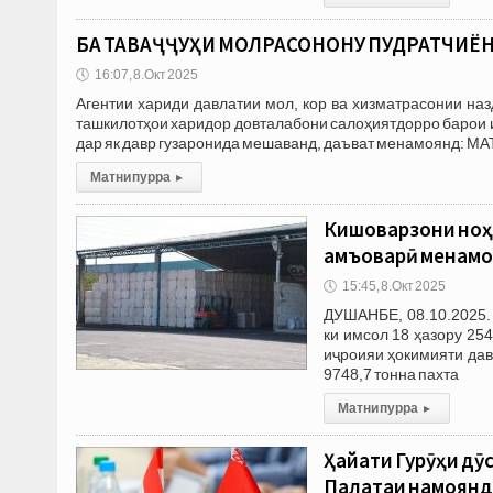
БА ТАВАҶҶУҲИ МОЛРАСОНОНУ ПУДРАТЧИЁН!
🕔
16:07, 8.Окт 2025
Агентии хариди давлатии мол, кор ва хизматрасонии на
ташкилотҳои харидор довталабони салоҳиятдорро барои иш
дар як давр гузаронида мешаванд, даъват менамоянд: М
Матни пурра
▸
Кишоварзони ноҳи
ҷамъоварӣ менам
🕔
15:45, 8.Окт 2025
ДУШАНБЕ, 08.10.2025.
ки имсол 18 ҳазору 25
иҷроияи ҳокимияти дав
9748,7 тонна пахта
Матни пурра
▸
Ҳайати Гурӯҳи дӯ
Палатаи намоянда