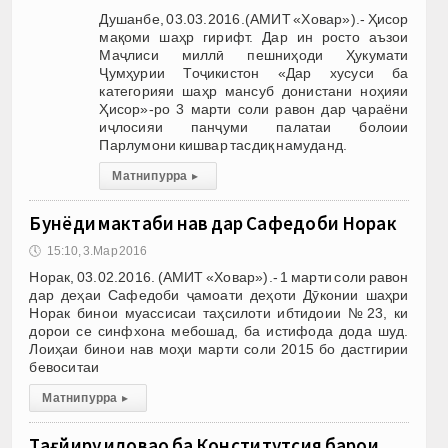
Душанбе, 03.03.2016.(АМИТ «Ховар»).- Ҳисор
мақоми шаҳр гирифт. Дар ин росто аъзои
Маҷлиси миллӣ пешниҳоди Ҳукумати
Ҷумҳурии Тоҷикистон «Дар хусуси ба
категорияи шаҳр мансуб донистани ноҳияи
Ҳисор»-ро 3 марти соли равон дар ҷараёни
иҷлосияи панҷуми палатаи болоии
Парлумони кишвар тасдиқ намуданд.
Матни пурра
▸
Бунёди мактаби нав дар Сафедоби Норак
🕔
15:10, 3.Мар 2016
Норак, 03.02.2016. (АМИТ «Ховар»).- 1 марти соли равон
дар деҳаи Сафедоби ҷамоати деҳоти Дӯконии шаҳри
Норак бинои муассисаи таҳсилоти ибтидоии №23, ки
дорои се синфхона мебошад, ба истифода дода шуд.
Лоиҳаи бинои нав моҳи марти соли 2015 бо дастгирии
бевоситаи
Матни пурра
▸
Тағйиру иловаҳо ба Конститутсия барои