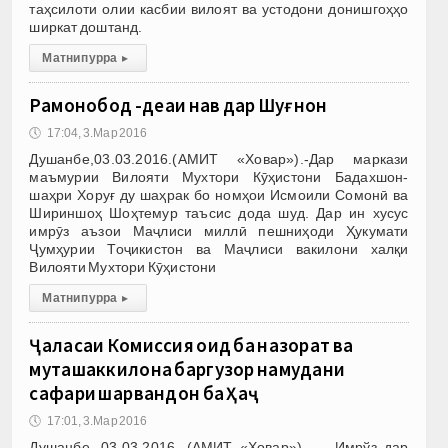
таҳсилоти олии касбии вилоят ва устодони донишгоҳҳо
ширкат доштанд.
Матни пурра
▸
Раҳмонобод -деҳаи нав дар Шуғнон
🕔
17:04, 3.Мар 2016
Душанбе,03.03.2016.(АМИТ «Ховар»).-Дар маркази
маъмурии Вилояти Мухтори Кӯҳистони Бадахшон-
шаҳри Хоруғ ду шаҳрак бо номҳои Исмоили Сомонӣ ва
Шириншоҳ Шоҳтемур таъсис дода шуд. Дар ин хусус
имрӯз аъзои Маҷлиси миллӣ пешниҳоди Ҳукумати
Ҷумҳурии Тоҷикистон ва Маҷлиси вакилони халқи
Вилояти Мухтори Кӯҳистони
Матни пурра
▸
Ҷаласаи Комиссия оид ба назорат ва
муташаккилона баргузор намудани
сафари шаҳрвандон ба Ҳаҷ
🕔
17:01, 3.Мар 2016
Душанбе, 03.03.2016. (АМИТ «Ховар»). — Имрўз дар