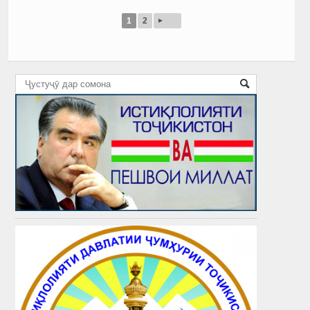
▸
1
2