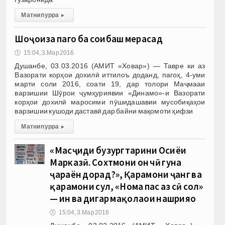
Матни пурра
▸
Шоҳҷоиза пагоҳ ба соҳибаш мерасад
🕔
15:04, 3.Мар 2016
Душанбе, 03.03.2016 (АМИТ «Ховар») — Тавре ки аз
Вазорати корҳои дохилӣ иттилоъ доданд, пагоҳ, 4-уми
марти соли 2016, соати 19, дар толори Маҷмааи
варзишии Шӯрои ҷумҳуриявии «Динамо»-и Вазорати
корҳои дохилӣ маросими пӯшидашавии мусобиқаҳои
варзишии кушоди даставӣ дар байни мақомоти ҳифзи
Матни пурра
▸
«Масҷиди бузургтарини Осиёи
Марказӣ. Сохтмони он чӣ гуна
ҷараён дорад?», Қаҳрамони ҷанг ва
қаҳрамони сулҳ, «Нома пас аз сӣ сол»
— ин ва дигар мақолаҳои нашрияҳо
🕔
15:04, 3.Мар 2016