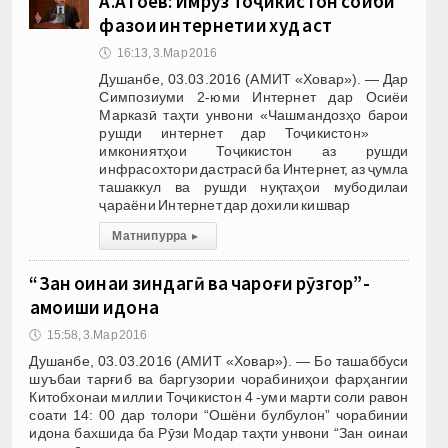
А.Атоев: Имрӯз Тоҷикистон соҳиби
фазои интернетии худ аст
🕔
16:13, 3.Мар 2016
Душанбе, 03.03.2016 (АМИТ «Ховар»). — Дар
Симпозиуми 2-юми Интернет дар Осиёи
Марказӣ таҳти унвони «Чашмандозҳо барои
рушди интернет дар Тоҷикистон»
имкониятҳои Тоҷикистон аз рушди
инфрасохтори дастрасӣ ба Интернет, аз ҷумла
ташаккул ва рушди нуқтаҳои мубодилаи
ҷараёни Интернет дар дохили кишвар
Матни пурра
▸
“Зан оинаи зиндагӣ ва чароғи рӯзгор”-
ҳамоиши идона
🕔
15:58, 3.Мар 2016
Душанбе, 03.03.2016 (АМИТ «Ховар»). — Бо ташаббуси
шуъбаи тарғиб ва баргузории чорабиниҳои фарҳангии
Китобхонаи миллии Тоҷикистон 4 -уми марти соли равон
соати 14: 00 дар толори “Ошёни булбулон” чорабинии
идона бахшида ба Рӯзи Модар таҳти унвони “Зан оинаи