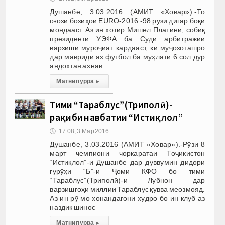
Душанбе, 3.03.2016 (АМИТ «Ховар»).-То
оғози бозиҳои EURO-2016 -98 рӯзи дигар боқӣ
мондааст. Аз ин хотир Мишел Платини, собиқ
президенти УЭФА ба Суди арбитражии
варзишӣ муроҷиат кардааст, ки муҷозоташро
дар мавриди аз футбол ба муҳлати 6 сол дур
андохтан аз нав
Матни пурра
▸
Тими “Тараблус”(Триполӣ)-
рақиби навбатии “Истиқлол”
🕔
17:08, 3.Мар 2016
Душанбе, 3.03.2016 (АМИТ «Ховар»).-Рӯзи 8
март чемпиони чоркаратаи Тоҷикистон
“Истиқлол”-и Душанбе дар дуввумин дидори
гурӯҳи “Б”-и Ҷоми КФО бо тими
“Тараблус”(Триполӣ)-и Лубнон дар
варзишгоҳи миллии Тараблус қувва меозмояд.
Аз ин рӯ мо хонандагони худро бо ин клуб аз
наздик шинос
Матни пурра
▸