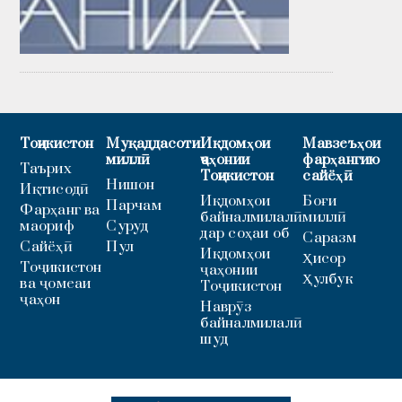
Тоҷикистон
Муқаддасоти
Иқдомҳои
Мавзеъҳои
миллӣ
ҷаҳонии
фарҳангию
Таърих
Тоҷикистон
сайёҳӣ
Нишон
Иқтисодӣ
Иқдомҳои
Боғи
Парчам
Фарҳанг ва
байналмилалӣ
миллӣ
маориф
Суруд
дар соҳаи об
Саразм
Сайёҳӣ
Пул
Иқдомҳои
Ҳисор
Тоҷикистон
ҷаҳонии
Ҳулбук
ва ҷомеаи
Тоҷикистон
ҷаҳон
Наврӯз
байналмилалӣ
шуд