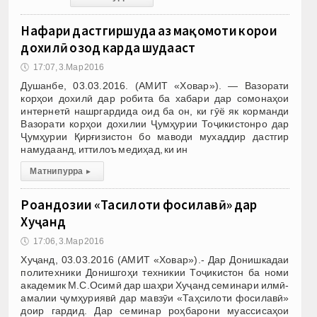
Нафари дастгиршуда аз мақомоти корҳои
дохилӣ озод карда шудааст
🕔
17:07, 3.Мар 2016
Душанбе, 03.03.2016. (АМИТ «Ховар»). — Вазорати
корҳои дохилӣ дар робита ба хабари дар сомонаҳои
интернетӣ нашргардида оид ба он, ки гӯё як корманди
Вазорати корҳои дохилии Ҷумҳурии Тоҷикистонро дар
Ҷумҳурии Қирғизистон бо маводи мухаддир дастгир
намудаанд, иттилоъ медиҳад, ки ин
Матни пурра
▸
Роҳандозии «Таҳсилоти фосилавӣ» дар
Хуҷанд
🕔
17:06, 3.Мар 2016
Хуҷанд, 03.03.2016 (АМИТ «Ховар»).- Дар Донишкадаи
политехники Донишгоҳи техникии Тоҷикистон ба номи
академик М.С.Осимӣ дар шаҳри Хуҷанд семинари илмӣ-
амалии ҷумҳуриявӣ дар мавзӯи «Таҳсилоти фосилавӣ»
доир гардид. Дар семинар роҳбарони муассисаҳои