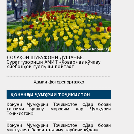
ЛОЛАҲОИ ШУКУФОНИ ДУШАНБЕ.
Суратгузориши АМИТ «Ховар» аз кӯчаву
хиёбонҳои гулпӯши пойтахт
Ҳамаи фоторепортажҳо
ҚОНУНҲОИ ҶУМҲУРИИ ТОҶИКИСТОН
Қонуни Ҷумҳурии Тоҷикистон «Дар бораи
танзими ҷашну маросим дар Ҷумҳурии
Тоҷикистон»
___________________________________
Қонуни Ҷумҳурии Тоҷикистон «Дар бораи
масъулият барои таълиму тарбияи кӯдак»