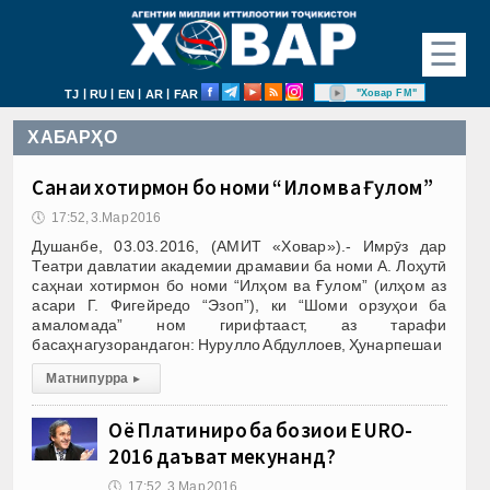
☰
|
|
|
|
"Ховар FM"
TJ
RU
EN
AR
FAR
ХАБАРҲО
Саҳнаи хотирмон бо номи “Илҳом ва Ғулом”
🕔
17:52, 3.Мар 2016
Душанбе, 03.03.2016, (АМИТ «Ховар»).- Имрӯз дар
Театри давлатии академии драмавии ба номи А. Лоҳутӣ
саҳнаи хотирмон бо номи “Илҳом ва Ғулом” (илҳом аз
асари Г. Фигейредо “Эзоп”), ки “Шоми орзуҳои ба
амаломада” ном гирифтааст, аз тарафи
басаҳнагузорандагон: Нурулло Абдуллоев, Ҳунарпешаи
Матни пурра
▸
Оё Платиниро ба бозиҳои EURO-
2016 даъват мекунанд?
🕔
17:52, 3.Мар 2016