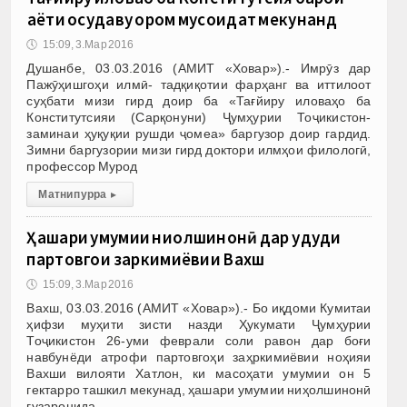
ҳаёти осудаву ором мусоидат мекунанд
🕔
15:09, 3.Мар 2016
Душанбе, 03.03.2016 (АМИТ «Ховар»).- Имрӯз дар
Пажӯҳишгоҳи илмӣ- тадқиқотии фарҳанг ва иттилоот
суҳбати мизи гирд доир ба «Тағйиру иловаҳо ба
Конститутсияи (Сарқонуни) Ҷумҳурии Тоҷикистон-
заминаи ҳуқуқии рушди ҷомеа» баргузор доир гардид.
Зимни баргузории мизи гирд доктори илмҳои филологӣ,
профессор Мурод
Матни пурра
▸
Ҳашари умумии ниҳолшинонӣ дар ҳудуди
партовгоҳи заҳркимиёвии Вахш
🕔
15:09, 3.Мар 2016
Вахш, 03.03.2016 (АМИТ «Ховар»).- Бо иқдоми Кумитаи
ҳифзи муҳити зисти назди Ҳукумати Ҷумҳурии
Тоҷикистон 26-уми феврали соли равон дар боғи
навбунёди атрофи партовгоҳи заҳркимиёвии ноҳияи
Вахши вилояти Хатлон, ки масоҳати умумии он 5
гектарро ташкил мекунад, ҳашари умумии ниҳолшинонӣ
гузаронида