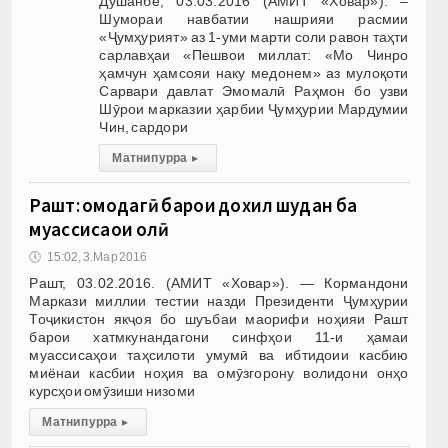
Душанбе, 03.03.2016 (АМИТ «Ховар»). –
Шумораи навбатии нашрияи расмии
«Ҷумҳурият» аз 1-уми марти соли равон таҳти
сарлавҳаи «Пешвои миллат: «Мо Чинро
ҳамчун ҳамсояи наку медонем» аз мулоқоти
Сарвари давлат Эмомалӣ Раҳмон бо узви
Шӯрои марказии ҳарбии Ҷумҳурии Мардумии
Чин, сардори
Матни пурра
▸
Рашт: омодагӣ барои дохил шудан ба
муассисаҳои олӣ
🕔
15:02, 3.Мар 2016
Рашт, 03.02.2016. (АМИТ «Ховар»). — Кормандони
Маркази миллии тестии назди Президенти Ҷумҳурии
Тоҷикистон якҷоя бо шуъбаи маорифи ноҳияи Рашт
барои хатмкунандагони синфҳои 11-и ҳамаи
муассисаҳои таҳсилоти умумӣ ва ибтидоии касбию
миёнаи касбии ноҳия ва омӯзгорону волидони онҳо
курсҳои омӯзиши низоми
Матни пурра
▸