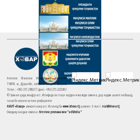
Агентии Миллии Иттилоотии Тоҷикистон
734018. ш. Душанбе, хиёбони Саъдии Шерозӣ,
16 тел.: +992 (37) 2385217, факс: +992 (37) 2232383
© Ҳамаи ҳуқуқ маҳфуз аст. Истифода ва паҳн кардани маводи сомона, дар кадом шакле набошад,
танҳо бо иҷозати хаттии роҳбарияти
АМИТ «Ховар»
имконпазир аст. Истинод ба
www.khovar.tj
ҳатмист. E-mail:
niat@khovar.tj
Омодакунандаи сомона:
Агентии рекламавии "adMedia"