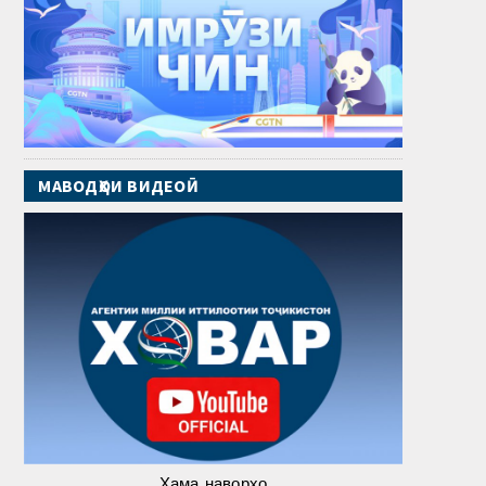
МАВОДҲОИ ВИДЕОӢ
Ҳама наворҳо