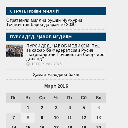
СТРАТЕГИЯҲОИ МИЛЛӢ
Стратегияи миллии рушди Ҷумҳурии
Тоҷикистон барои давраи то 2030
ПУРСИДЕД, ҶАВОБ МЕДИҲЕМ
ПУРСИДЕД, ҶАВОБ МЕДИҲЕМ. Пеш
аз сафар ба Федератсияи Русия
шаҳрвандони Тоҷикистон бояд чиро
донанд?
🕔
12:00, 6.Май 2026
Ҳамаи маводҳои бахш
Март 2016
Пн
Вт
Ср
Чт
Пт
Сб
Вс
1
2
3
4
5
6
7
8
9
10
11
12
13
14
15
16
17
18
19
20