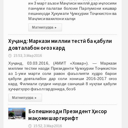
ин 3 март аъзои Маҷлиси миллӣ дар иҷлосияи
панҷуми палатаи болоии Парлумони кишвар
пешниҳоди Ҳукумати Ҷумҳурии Тоҷикистон ва
Маҷлиси вакилони халқи
Матни пурра
▸
Хуҷанд: Маркази миллии тестӣ ба қабули
довталабон оғоз кард
🕔
15:53, 3.Мар 2016
Хуҷанд, 03.03.2016, (АМИТ «Ховар»). — Маркази
миллии тестии назди Президенти Ҷумҳурии Тоҷикистон
аз 1-уми марти соли равон фаъолияти худро барои
қабули довталабон дар соли хониши 2016-2017 оғоз
кард. Филиали суғдии ниҳоди санҷишӣ 8 нуқтаи қабули
ҳуҷҷатҳоро фаъол гардонида, боз 6
Матни пурра
▸
Бо пешниҳоди Президент Ҳисор
мақоми шаҳр гирифт
🕔
15:52, 3.Мар 2016