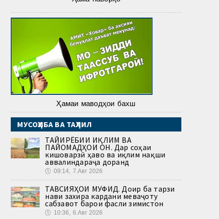
Ҳамаи маводҳои бахш
МУСОҲИБА ВА ТАҲЛИЛ
ТАҒЙИРЁБИИ ИҚЛИМ ВА
ПАЙОМАДҲОИ ОН. Дар соҳаи
кишоварзӣ ҳаво ва иқлим нақши
аввалиндараҷа доранд
🕔
09:14, 7.Авг 2026
ТАВСИЯҲОИ МУФИД. Доир ба тарзи
нави захира кардани меваҷоту
сабзавот барои фасли зимистон
🕔
10:36, 6.Авг 2026