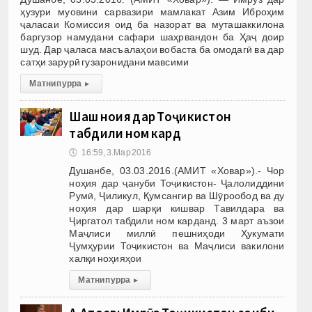
ҳузури муовини сарвазири мамлакат Азим Иброҳим
ҷаласаи Комиссия оид ба назорат ва муташаккилона
баргузор намудани сафари шаҳрвандон ба Ҳаҷ доир
шуд. Дар ҷаласа масъалаҳои вобаста ба омодагӣ ва дар
сатҳи зарурӣ гузаронидани мавсими
Матни пурра
▸
Шаш ноҳия дар Тоҷикистон
табдили ном кард
🕔
16:59, 3.Мар 2016
Душанбе, 03.03.2016.(АМИТ «Ховар»).- Чор
ноҳия дар ҷануби Тоҷикистон- Ҷалолиддини
Румӣ, Ҷиликул, Қумсангир ва Шӯрообод ва ду
ноҳия дар шарқи кишвар Тавилдара ва
Ҷиргатол табдили ном карданд. 3 март аъзои
Маҷлиси миллӣ пешниҳоди Ҳукумати
Ҷумҳурии Тоҷикистон ва Маҷлиси вакилони
халқи ноҳияҳои
Матни пурра
▸