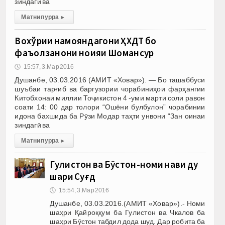
зиндагӣ ва
Матни пурра
▸
Вохўрии намояндагони ҲХДТ бо
фаъолзанони ноҳияи Шоҳмансур
🕔
15:57, 3.Мар 2016
Душанбе, 03.03.2016 (АМИТ «Ховар»). — Бо ташаббуси
шуъбаи тарғиб ва баргузории чорабиниҳои фарҳангии
Китобхонаи миллии Тоҷикистон 4 -уми марти соли равон
соати 14: 00 дар толори “Ошёни булбулон” чорабинии
идона бахшида ба Рӯзи Модар таҳти унвони “Зан оинаи
зиндагӣ ва
Матни пурра
▸
Гулистон ва Бӯстон-номи нави ду
шаҳри Суғд
🕔
15:54, 3.Мар 2016
Душанбе, 03.03.2016.(АМИТ «Ховар»).- Номи
шаҳри Қайроққум ба Гулистон ва Чкалов ба
шаҳри Бӯстон табдил дода шуд. Дар робита ба