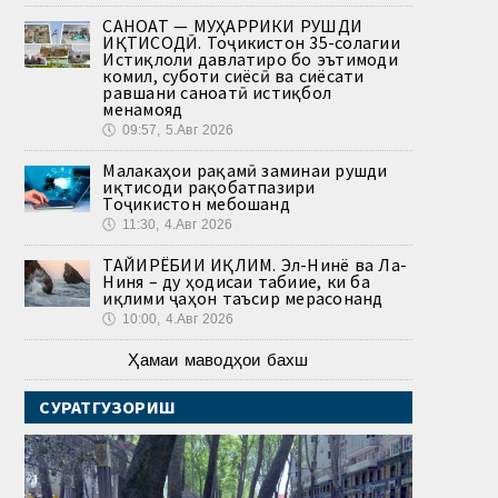
САНОАТ — МУҲАРРИКИ РУШДИ
ИҚТИСОДӢ. Тоҷикистон 35-солагии
Истиқлоли давлатиро бо эътимоди
комил, суботи сиёсӣ ва сиёсати
равшани саноатӣ истиқбол
менамояд
🕔
09:57, 5.Авг 2026
Малакаҳои рақамӣ заминаи рушди
иқтисоди рақобатпазири
Тоҷикистон мебошанд
🕔
11:30, 4.Авг 2026
ТАҒЙИРЁБИИ ИҚЛИМ. Эл-Нинё ва Ла-
Ниня – ду ҳодисаи табиие, ки ба
иқлими ҷаҳон таъсир мерасонанд
🕔
10:00, 4.Авг 2026
Ҳамаи маводҳои бахш
СУРАТГУЗОРИШ