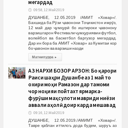
мегардад
🕔
09:58, 12.Май 2019
ДУШАНБЕ, 12.05.2019 /АМИТ «Ховар»/.
Бахшида ба Рӯзи ҷавонони Тоҷикистон имрӯз,
12 май дар ҷумҳурӣ бо иштироки ҷавонону
варзишгарон Фестивали ҷумҳуриявии футбол,
волейбол ва баскетбол баргузор мегардад.
Дар ин бора ба АМИТ «Ховар» аз Кумитаи кор
бо ҷавонон ва варзиши назди
Матни пурра
▸
АЗ НАРХИ БОЗОР АРЗОН: Бо қарори
Раиси шаҳри Душанбе аз 1 май то
охири моҳи Рамазон дар тамоми
чор ноҳияи пойтахт ярмарка-
фурӯши маҳсулоти мавриди ниёзи
аввали аҳолӣ доир карда мешавад
🕔
09:16, 12.Май 2019
ДУШАНБЕ, 12.05.2019./АМИМТ «Ховар»/.
Тавре қаблан иттилоъ дода будем, шуруъ аз