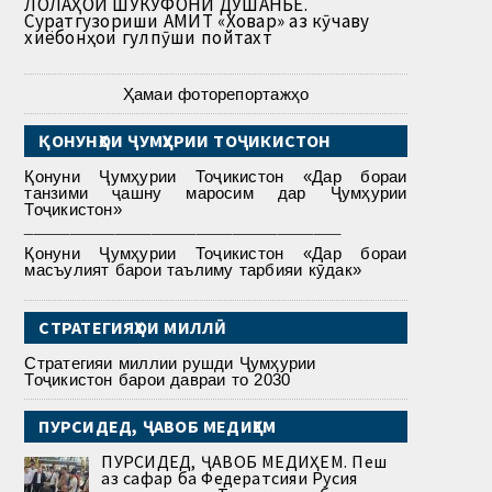
ЛОЛАҲОИ ШУКУФОНИ ДУШАНБЕ.
Суратгузориши АМИТ «Ховар» аз кӯчаву
хиёбонҳои гулпӯши пойтахт
Ҳамаи фоторепортажҳо
ҚОНУНҲОИ ҶУМҲУРИИ ТОҶИКИСТОН
Қонуни Ҷумҳурии Тоҷикистон «Дар бораи
танзими ҷашну маросим дар Ҷумҳурии
Тоҷикистон»
___________________________________
Қонуни Ҷумҳурии Тоҷикистон «Дар бораи
масъулият барои таълиму тарбияи кӯдак»
СТРАТЕГИЯҲОИ МИЛЛӢ
Стратегияи миллии рушди Ҷумҳурии
Тоҷикистон барои давраи то 2030
ПУРСИДЕД, ҶАВОБ МЕДИҲЕМ
ПУРСИДЕД, ҶАВОБ МЕДИҲЕМ. Пеш
аз сафар ба Федератсияи Русия