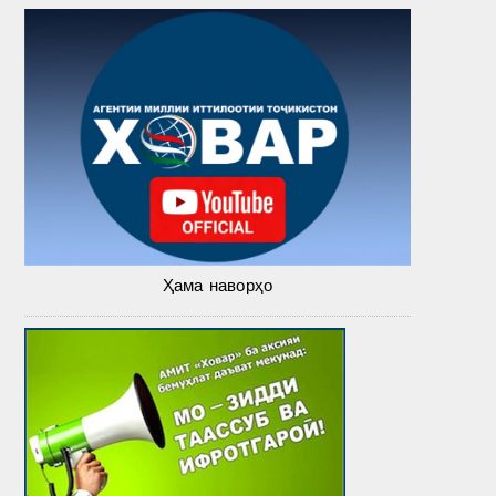
Ҳама наворҳо