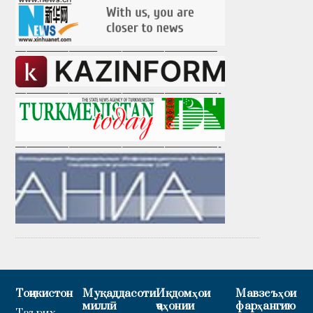
———————————————————
———————————————————-
———————————————————-
Тоҷикистон
Муқаддасоти
Иқдомҳои
Мавзеъҳои
миллӣ
ҷаҳонии
фарҳангию
Таърих