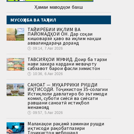
Ҳамаи маводҳои бахш
МУСОҲИБА ВА ТАҲЛИЛ
ТАҒЙИРЁБИИ ИҚЛИМ ВА
ПАЙОМАДҲОИ ОН. Дар соҳаи
кишоварзӣ ҳаво ва иқлим нақши
аввалиндараҷа доранд
🕔
09:14, 7.Авг 2026
ТАВСИЯҲОИ МУФИД. Доир ба тарзи
нави захира кардани меваҷоту
сабзавот барои фасли зимистон
🕔
10:36, 6.Авг 2026
САНОАТ — МУҲАРРИКИ РУШДИ
ИҚТИСОДӢ. Тоҷикистон 35-солагии
Истиқлоли давлатиро бо эътимоди
комил, суботи сиёсӣ ва сиёсати
равшани саноатӣ истиқбол
менамояд
🕔
09:57, 5.Авг 2026
Малакаҳои рақамӣ заминаи рушди
иқтисоди рақобатпазири
Тоҷикистон мебошанд