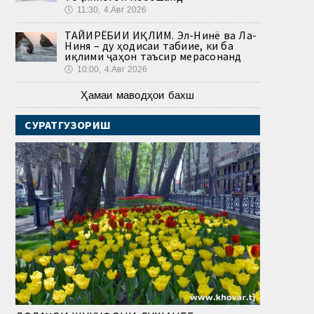
🕔
11:30, 4.Авг 2026
ТАҒЙИРЁБИИ ИҚЛИМ. Эл-Нинё ва Ла-
Ниня – ду ҳодисаи табиие, ки ба
иқлими ҷаҳон таъсир мерасонанд
🕔
10:00, 4.Авг 2026
Ҳамаи маводҳои бахш
СУРАТГУЗОРИШ