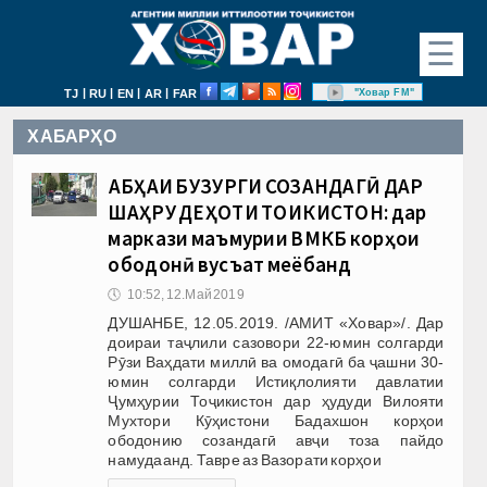
☰
|
|
|
|
"Ховар FM"
TJ
RU
EN
AR
FAR
ХАБАРҲО
ҶАБҲАИ БУЗУРГИ СОЗАНДАГӢ ДАР
ШАҲРУ ДЕҲОТИ ТОҶИКИСТОН: дар
маркази маъмурии ВМКБ корҳои
ободонӣ вусъат меёбанд
🕔
10:52, 12.Май 2019
ДУШАНБЕ, 12.05.2019. /АМИТ «Ховар»/. Дар
доираи таҷлили сазовори 22-юмин солгарди
Рӯзи Ваҳдати миллӣ ва омодагӣ ба ҷашни 30-
юмин солгарди Истиқлолияти давлатии
Ҷумҳурии Тоҷикистон дар ҳудуди Вилояти
Мухтори Кӯҳистони Бадахшон корҳои
ободонию созандагӣ авҷи тоза пайдо
намудаанд. Тавре аз Вазорати корҳои