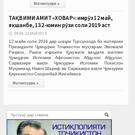
Матни пурра
▸
ТАҚВИМИ АМИТ «ХОВАР»: имрӯз 12 май,
якшанбе, 132-юмин рӯзи соли 2019 аст
🕔
08:06, 12.Май 2019
12 майи соли 2016 дар шаҳри Турсунзода бо иштироки
Президенти Ҷумҳурии Тоҷикистон муҳтарам Эмомалӣ
Раҳмон, Раиси иҷроияи Ҳукумати ваҳдати миллии
Ҷумҳурии Исломии Афғонистон Абдулло Абдулло,
Сарвазири вақти Ҷумҳурии Исломии Покистон
Муҳаммад Навоз Шариф ва Сарвазири вақти Ҷумҳурии
Қирғизистон Сооронбай Жеенбеков
Матни пурра
▸