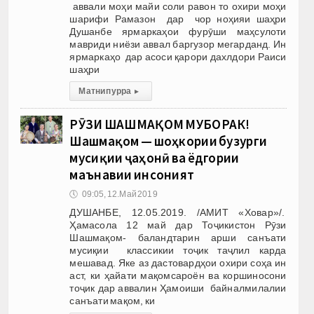
аввали моҳи майи соли равон то охири моҳи
шарифи Рамазон дар чор ноҳияи шаҳри
Душанбе ярмаркаҳои фурӯши маҳсулоти
мавриди ниёзи аввал баргузор мегарданд. Ин
ярмаркаҳо дар асоси қарори дахлдори Раиси
шаҳри
Матни пурра
▸
РӮЗИ ШАШМАҚОМ МУБОРАК!
Шашмақом — шоҳкории бузурги
мусиқии ҷаҳонӣ ва ёдгории
маънавии инсоният
🕔
09:05, 12.Май 2019
ДУШАНБЕ, 12.05.2019. /АМИТ «Ховар»/.
Ҳамасола 12 май дар Тоҷикистон Рӯзи
Шашмақом- баландтарин арши санъати
мусиқии классикии тоҷик таҷлил карда
мешавад. Яке аз дастовардҳои охири соҳа ин
аст, ки ҳайати мақомсароён ва коршиносони
тоҷик дар аввалин Ҳамоиши байналмилалии
санъати мақом, ки