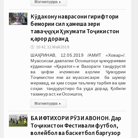
Матни пурра
▸
Кӯдакону наврасони гирифтори
бемории сил ҳамеша зери
таваҷҷуҳи Ҳукумати Тоҷикистон
қарор доранд
🕔
10:42, 12.Май 2019
ШАҲРИНАВ, 12.05.2019 /АМИТ «Ховар»/.
Муассисаи давлатии Осоишгоҳи ҷумҳуриявии
кӯдаконаи «Қаратоғ»-и Вазорати тандурустӣ
ва ҳифзи иҷтимоии аҳолии Ҷумҳурии
Тоҷикистон яке аз муассисаҳое ба шумор
меравад, ки ҳам соҳаи таълиму тарбия ва ҳам
соҳаи тандурустиро ба уҳда дорад. Қобили
тазаккур аст, ки Осоишгоҳ
Матни пурра
▸
БА ИФТИХОРИ РӮЗИ ҶАВОНОН. Дар
Тоҷикистон Фестивали футбол,
волейбол ва баскетбол баргузор