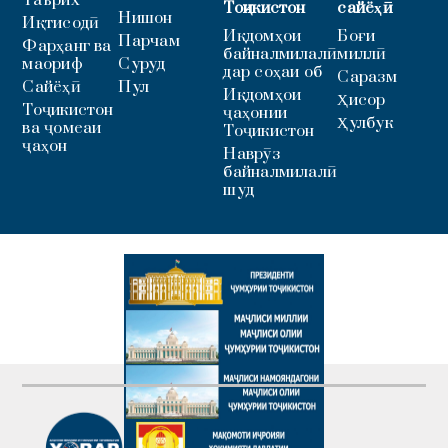
Тоҷикистон
сайёҳӣ
Нишон
Иқтисодӣ
Иқдомҳои
Боғи
Парчам
Фарҳанг ва
байналмилалӣ
миллӣ
маориф
Суруд
дар соҳаи об
Саразм
Сайёҳӣ
Пул
Иқдомҳои
Ҳисор
Тоҷикистон
ҷаҳонии
Ҳулбук
ва ҷомеаи
Тоҷикистон
ҷаҳон
Наврӯз
байналмилалӣ
шуд