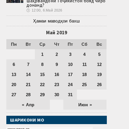
шаҳрвандони Тоҷикистон бояд чиро
донанд?
🕔
12:00, 6.Май 2026
Ҳамаи маводҳои бахш
Май 2019
Пн
Вт
Ср
Чт
Пт
Сб
Вс
1
2
3
4
5
6
7
8
9
10
11
12
13
14
15
16
17
18
19
20
21
22
23
24
25
26
27
28
29
30
31
« Апр
Июн »
ШАРИКОНИ МО