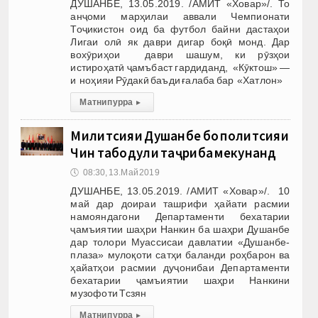
ДУШАНБЕ, 13.05.2019. /АМИТ «Ховар»/. То
анҷоми марҳилаи аввали Чемпионати
Тоҷикистон оид ба футбол байни дастаҳои
Лигаи олӣ як даври дигар боқӣ монд. Дар
вохӯриҳои даври шашум, ки рӯзҳои
истироҳатӣ ҷамъбаст гардиданд, «Кӯктош» —
и ноҳияи Рӯдакӣ баъди ғалаба бар «Хатлон»
Матни пурра
▸
Милитсияи Душанбе бо политсияи
Чин табодули таҷриба мекунанд
🕔
08:30, 13.Май 2019
ДУШАНБЕ, 13.05.2019. /АМИТ «Ховар»/. 10
май дар доираи ташрифи ҳайати расмии
намояндагони Департаменти бехатарии
ҷамъиятии шаҳри Нанкин ба шаҳри Душанбе
дар толори Муассисаи давлатии «Душанбе-
плаза» мулоқоти сатҳи баланди роҳбарон ва
ҳайатҳои расмии дуҷонибаи Департаменти
бехатарии ҷамъиятии шаҳри Нанкини
музофоти Тсзян
Матни пурра
▸