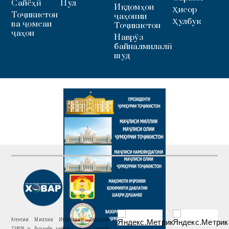
Сайёҳӣ
Пул
Иқдомҳои
Ҳисор
Тоҷикистон
ҷаҳонии
Ҳулбук
ва ҷомеаи
Тоҷикистон
ҷаҳон
Наврӯз
байналмилалӣ
шуд
Агентии Миллии Иттилоотии Тоҷикистон
734018. ш. Душанбе, хиёбони Саъдии Шерозӣ,