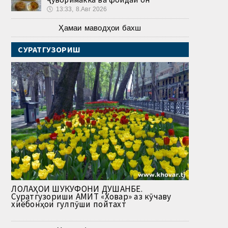
🕔
13:33, 8.Авг 2026
Ҳамаи маводҳои бахш
СУРАТГУЗОРИШ
ЛОЛАҲОИ ШУКУФОНИ ДУШАНБЕ.
Суратгузориши АМИТ «Ховар» аз кӯчаву
хиёбонҳои гулпӯши пойтахт