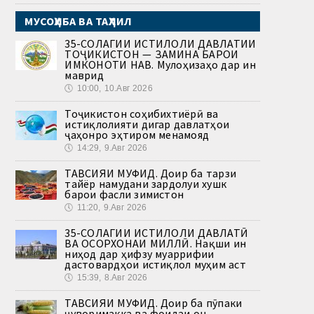
МУСОҲИБА ВА ТАҲЛИЛ
35-СОЛАГИИ ИСТИҚЛОЛИ ДАВЛАТИИ
ТОҶИКИСТОН — ЗАМИНА БАРОИ
ИМКОНОТИ НАВ. Мулоҳизаҳо дар ин
маврид
🕔
10:00, 10.Авг 2026
Тоҷикистон соҳибихтиёрӣ ва
истиқлолияти дигар давлатҳои
ҷаҳонро эҳтиром менамояд
🕔
14:29, 9.Авг 2026
ТАВСИЯИ МУФИД. Доир ба тарзи
тайёр намудани зардолуи хушк
барои фасли зимистон
🕔
11:20, 9.Авг 2026
35-СОЛАГИИ ИСТИҚЛОЛИ ДАВЛАТӢ
ВА ОСОРХОНАИ МИЛЛӢ. Нақши ин
ниҳод дар ҳифзу муаррифии
дастовардҳои истиқлол муҳим аст
🕔
15:39, 8.Авг 2026
ТАВСИЯИ МУФИД. Доир ба пӯпаки
ҷуворимакка ва фоидаи он