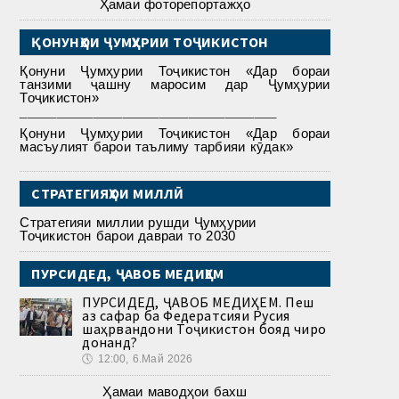
Ҳамаи фоторепортажҳо
ҚОНУНҲОИ ҶУМҲУРИИ ТОҶИКИСТОН
Қонуни Ҷумҳурии Тоҷикистон «Дар бораи
танзими ҷашну маросим дар Ҷумҳурии
Тоҷикистон»
___________________________________
Қонуни Ҷумҳурии Тоҷикистон «Дар бораи
масъулият барои таълиму тарбияи кӯдак»
СТРАТЕГИЯҲОИ МИЛЛӢ
Стратегияи миллии рушди Ҷумҳурии
Тоҷикистон барои давраи то 2030
ПУРСИДЕД, ҶАВОБ МЕДИҲЕМ
ПУРСИДЕД, ҶАВОБ МЕДИҲЕМ. Пеш
аз сафар ба Федератсияи Русия
шаҳрвандони Тоҷикистон бояд чиро
донанд?
🕔
12:00, 6.Май 2026
Ҳамаи маводҳои бахш