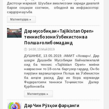
Дастгоҳи марказӣ: Шуъбаи амалисозии хариди давлатӣ
барои соҳаҳои сохтмон, ободонӣ ва инфрасохтор:
сардори шуъба
Матни пурра
▸
Дар мусобиқаи «Tajikistan Open»
теннисбозони Ӯзбекистон ва
Полша ғолиб омаданд
🕔
14:00, 13.Май 2019
ДУШАНБЕ, 13.05.2019. /АМИТ «Ховар»/. Дар
шаҳри Душанбе Мусобиқаи байналмилалӣ
оид ба теннис «Tajikistan Open» миёни
наврасони то 18-сола баргузор гардид. Он бо
пирӯзии варзишгарони Полша ва Ӯзбекистон
ба анҷом расид. Дар ин бора корманди
Федератсияи тенниси Тоҷикистон Далер
Қурбонов ба
Матни пурра
▸
Дар Чин Рӯзҳои фарҳанги