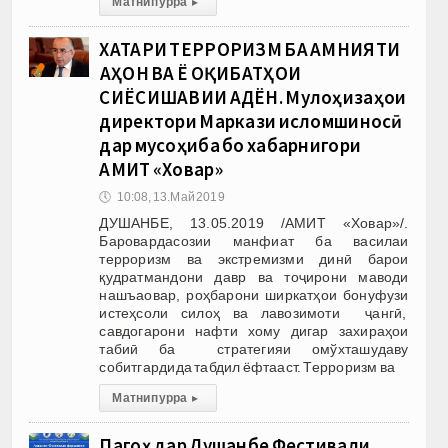
Матни пурра
▸
ХАТАРИ ТЕРРОРИЗМ БА АМНИЯТИ
ҶАҲОН ВА Ё ОҚИБАТҲОИ
СИЁСИШАВИИ АДЁН. Мулоҳизаҳои
директори Маркази исломшиносӣ
дар мусоҳиба бо хабарнигори
АМИТ «Ховар»
🕔
10:08, 13.Май 2019
ДУШАНБЕ, 13.05.2019 /АМИТ «Ховар»/.
Баровардасозии манфиат ба василаи
терроризм ва экстремизми динӣ барои
қудратмандони давр ва тоҷирони маводи
нашъаовар, роҳбарони ширкатҳои бонуфузи
истеҳсоли силоҳ ва лавозимоти ҷангӣ,
савдогарони нафти хому дигар захираҳои
табиӣ ба стратегияи омўхташудаву
собитгардида табдил ёфтааст. Терроризм ва
Матни пурра
▸
Пагоҳ дар Душанбе Фестивали