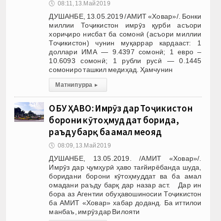
🕔
08:11, 13.Май 2019
ДУШАНБЕ, 13.05.2019 /АМИТ «Ховар»/. Бонки
миллии Тоҷикистон имрӯз қурби асъори
хориҷиро нисбат ба сомонӣ (асъори миллии
Тоҷикистон) чунин муқаррар кардааст: 1
доллари ИМА — 9.4397 сомонӣ; 1 евро –
10.6093 сомонӣ; 1 рубли русӣ — 0.1445
сомониро ташкил медиҳад. Ҳамчунин
Матни пурра
▸
ОБУ ҲАВО: Имрӯз дар Тоҷикистон
борони кӯтоҳмуддат борида,
раъду барқ ба амал меояд
🕔
08:09, 13.Май 2019
ДУШАНБЕ, 13.05.2019. /АМИТ «Ховар»/.
Имрӯз дар ҷумҳурӣ ҳаво тағйирёбанда шуда,
боридани борони кӯтоҳмуддат ва ба амал
омадани раъду барқ дар назар аст. Дар ин
бора аз Агентии обуҳавошиносии Тоҷикистон
ба АМИТ «Ховар» хабар доданд. Ба иттилои
манбаъ, имрӯз дар Вилояти