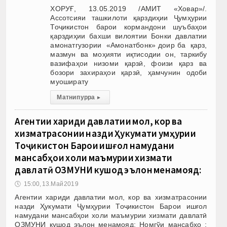
ХОРУҒ, 13.05.2019 /АМИТ «Ховар»/.
Ассотсияи ташкилоти қарздиҳии Ҷумҳурии
Тоҷикистон барои кормандони шуъбаҳои
қарздиҳии бахши вилоятии Бонки давлатии
амонатгузории «Амонатбонк» доир ба қарз,
мазмун ва моҳияти иқтисодии он, таркибу
вазифаҳои низоми қарзӣ, фоизи қарз ва
бозори захираҳои қарзӣ, ҳамчунин одоби
муоширату
Матни пурра
▸
Агентии хариди давлатии мол, кор ва
хизматрасонии назди Ҳукумати Ҷумҳурии
Тоҷикистон Барои ишғол намудани
мансабҳои холи маъмурии хизмати
давлатӣ ОЗМУНИ кушод эълон менамояд:
🕔
15:00, 13.Май 2019
Агентии хариди давлатии мол, кор ва хизматрасонии
назди Ҳукумати Ҷумҳурии Тоҷикистон Барои ишғол
намудани мансабҳои холи маъмурии хизмати давлатӣ
ОЗМУНИ кушод эълон менамояд: Номгўи мансабҳо :