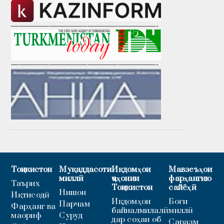
———————————————————-
———————————————————-
Тоҷикистон
Муқаддасоти
Иқдомҳои
Мавзеъҳои
миллӣ
ҷаҳонии
фарҳангию
Таърих
Тоҷикистон
сайёҳӣ
Нишон
Иқтисодӣ
Иқдомҳои
Боғи
Парчам
Фарҳанг ва
байналмилалӣ
миллӣ
маориф
Суруд
дар соҳаи об
Саразм