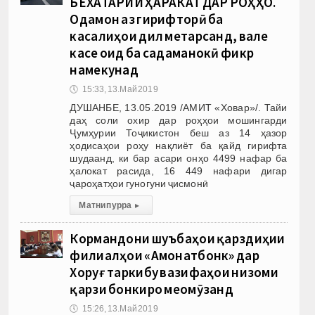
БЕХАТАРИИ ҲАРАКАТ ДАР РОҲҲО.
Одамон аз гирифторӣ ба
касалиҳои дил метарсанд, вале
касе оид ба садаманокӣ фикр
намекунад
🕔
15:33, 13.Май 2019
ДУШАНБЕ, 13.05.2019 /АМИТ «Ховар»/. Тайи
даҳ соли охир дар роҳҳои мошингарди
Ҷумҳурии Тоҷикистон беш аз 14 ҳазор
ҳодисаҳои роҳу нақлиёт ба қайд гирифта
шудаанд, ки бар асари онҳо 4499 нафар ба
ҳалокат расида, 16 449 нафари дигар
ҷароҳатҳои гуногуни ҷисмонӣ
Матни пурра
▸
Кормандони шуъбаҳои қарздиҳии
филиалҳои «Амонатбонк» дар
Хоруғ таркибу вазифаҳои низоми
қарзи бонкиро меомӯзанд
🕔
15:26, 13.Май 2019