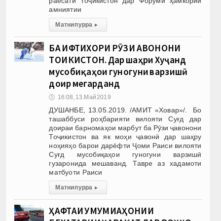
раёсати Тоҷикистон дар Форуми ҳамкории
амниятии
Матни пурра
▸
БА ИФТИХОРИ РӮЗИ ҶАВОНОНИ
ТОҶИКИСТОН. Дар шаҳри Хуҷанд
мусобиқаҳои гуногуни варзишӣ
доир мегарданд
🕔
16:08, 13.Май 2019
ДУШАНБЕ, 13.05.2019. /АМИТ «Ховар»/. Бо
ташаббуси роҳбарияти вилояти Суғд дар
доираи барномаҳои марбут ба Рӯзи ҷавонони
Тоҷикистон ва як моҳи ҷавонӣ дар шаҳру
ноҳияҳо барои дарёфти Ҷоми Раиси вилояти
Суғд мусобиқаҳои гуногуни варзишӣ
гузаронида мешаванд. Тавре аз хадамоти
матбуоти Раиси
Матни пурра
▸
ҲАФТАИ УМУМИҶАҲОНИИ