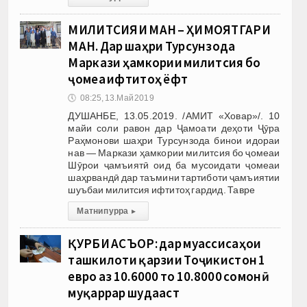
МИЛИТСИЯИ МАН – ҲИМОЯТГАРИ
МАН. Дар шаҳри Турсунзода
Маркази ҳамкории милитсия бо
ҷомеа ифтитоҳ ёфт
🕔
08:25, 13.Май 2019
ДУШАНБЕ, 13.05.2019. /АМИТ «Ховар»/. 10
майи соли равон дар Ҷамоати деҳоти Ҷӯра
Раҳмонови шаҳри Турсунзода бинои идораи
нав — Маркази ҳамкории милитсия бо ҷомеаи
Шӯрои ҷамъиятӣ оид ба мусоидати ҷомеаи
шаҳрвандӣ дар таъмини тартиботи ҷамъиятии
шуъбаи милитсия ифтитоҳ гардид. Тавре
Матни пурра
▸
ҚУРБИ АСЪОР: дар муассиcаҳои
ташкилоти қарзии Тоҷикистон 1
евро аз 10.6000 то 10.8000 сомонӣ
муқаррар шудааст