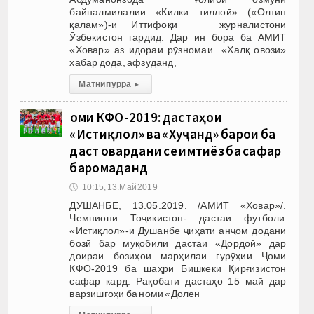
байналмилалии «Килки тиллоӣ» («Олтин
қалам»)-и Иттифоқи журналистони
Ӯзбекистон гардид. Дар ин бора ба АМИТ
«Ховар» аз идораи рӯзномаи «Халқ овози»
хабар дода, афзуданд,
Матни пурра
▸
Ҷоми КФО-2019: дастаҳои
«Истиқлол» ва «Хуҷанд» барои ба
даст овардани се имтиёз ба сафар
баромаданд
🕔
10:15, 13.Май 2019
ДУШАНБЕ, 13.05.2019. /АМИТ «Ховар»/.
Чемпиони Тоҷикистон- дастаи футболи
«Истиқлол»-и Душанбе ҷиҳати анҷом додани
бозӣ бар муқобили дастаи «Дордой» дар
доираи бозиҳои марҳилаи гурӯҳии Ҷоми
КФО-2019 ба шаҳри Бишкеки Қирғизистон
сафар кард. Рақобати дастаҳо 15 май дар
варзишгоҳи ба номи «Долен