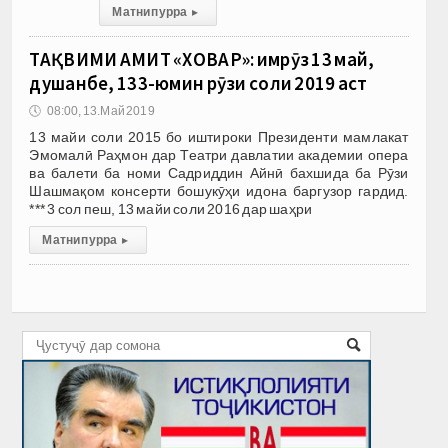
Матни пурра
▸
ТАҚВИМИ АМИТ «ХОВАР»: имрӯз 13 май,
душанбе, 133-юмин рӯзи соли 2019 аст
🕔
08:00, 13.Май 2019
13 майи соли 2015 бо иштироки Президенти мамлакат
Эмомалӣ Раҳмон дар Театри давлатии академии опера
ва балети ба номи Садриддин Айнӣ бахшида ба Рӯзи
Шашмақом консерти бошукӯҳи идона баргузор гардид.
*** 3 сол пеш, 13 майи соли 2016 дар шаҳри
Матни пурра
▸