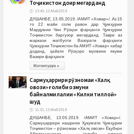
Тоҷикистон доир мегарданд
🕔
13:40, 13.Май 2019
ДУШАНБЕ, 13.05.2019. /АМИТ «Ховар»/. Аз 15
то 22 майи соли равон дар Ҷумҳурии
Мардумии Чин Рӯзҳои фарҳанги Ҷумҳурии
Тоҷикистон баргузор мегарданд. Тавре аз
маркази матбуоти Вазорати фарҳанги
Ҷумҳурии Тоҷикистон ба АМИТ «Ховар» хабар
доданд, ҳайати Рӯзҳоро муовини якуми
Вазири фарҳанги
Матни пурра
▸
Сармуҳаррири рӯзномаи «Халқ
овози» ғолиби озмуни
байналмилалии «Килки тиллоӣ»
шуд
🕔
11:32, 13.Май 2019
ДУШАНБЕ, 13.05.2019. /АМИТ «Ховар»/.
Сармуҳаррири нашрияи Ҳукумати Ҷумҳурии
Тоҷикистон – рӯзномаи «Халқ овози» Ёқубҷон
Абдуманонзода ғолиби озмуни