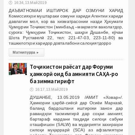
🕔
16:34, 13.Май 2019
ДАЪВАТНОМАИ ИШТИРОК ДАР ОЗМУНИ ХАРИД
Комиссияҳои муштараки озмуни хариди Агентии хариди
давлатии мол, кор ва хизматрасонии назди Ҳукумати
Ҷумҳурии Тоҷикистон (минбаъд –мақомоти ваколатдор,
суроға: Ҷумҳурии Тоҷикистон, шаҳри Душанбе, кӯчаи
Шота Руставелӣ 22, тел: 221-47-03, 223-11-80) ва
ташкилотҳои харидор довталабони салоҳиятдорро
Матни пурра
▸
Тоҷикистон раёсат дар Форуми
ҳамкорӣ оид ба амнияти САҲА-ро
ба зимма гирифт
🕔
16:17, 13.Май 2019
ДУШАНБЕ, 13.05.2019 /АМИТ «Ховар»/.
Ҳамкории ҳарбӣ-сиёсӣ дар Осиёи Марказӣ,
баланд бардоштани иштироки занон дар
равандҳои тасмимгирӣ дар соҳаи амният,
бартараф кардани таҳдиди силоҳи сабуки
оташфишон (SALW) ва мудирияти захираҳои
силоҳи муқаррарӣ (SCA) аз афзалиятҳои