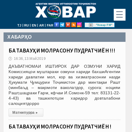
☰
|
|
|
|
"Ховар FM"
TJ
RU
EN
AR
FAR
ХАБАРҲО
БА ТАВАҶҶУҲИ МОЛРАСОНУ ПУДРАТЧИЁН !!!
🕔
16:36, 13.Май 2019
ДАЪВАТНОМАИ ИШТИРОК ДАР ОЗМУНИ ХАРИД
Комиссияцои муштараки озмуни хариди бахшиАгентии
хариди давлатии мол, кор ва хизматрасонии назди
Ҳукумати Ҷумцурии Тоҷикистон дар минтақаи Рашт
(минбаъд – мақомоти ваколатдор, суроға: ноцияи
Рашт,шацраки Ғарм, кфчаи И.Сомонк-59 тел: 83131-22-
4-43) ва ташкилотцои харидор довталабони
салоциятдорро
Матни пурра
▸
БА ТАВАҶҶУҲИ МОЛРАСОНУ ПУДРАТЧИЁН !