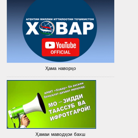
Ҳама наворҳо
Ҳамаи маводҳои бахш