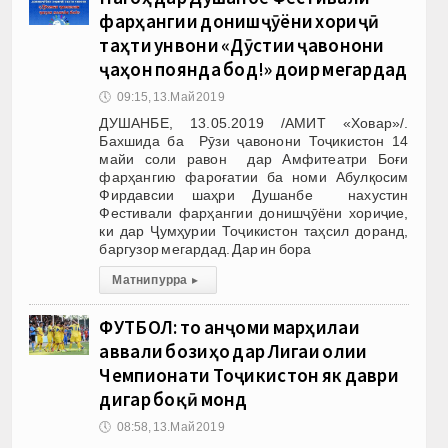
фарҳангии донишҷӯёни хориҷӣ
таҳти унвони «Дӯстии ҷавонони
ҷаҳон поянда бод!» доир мегардад
🕔
09:15, 13.Май 2019
ДУШАНБЕ, 13.05.2019 /АМИТ «Ховар»/.
Бахшида ба Рӯзи ҷавонони Тоҷикистон 14
майи соли равон дар Амфитеатри Боғи
фарҳангию фароғатии ба номи Абулқосим
Фирдавсии шаҳри Душанбе нахустин
Фестивали фарҳангии донишҷӯёни хориҷие,
ки дар Ҷумҳурии Тоҷикистон таҳсил доранд,
баргузор мегардад. Дар ин бора
Матни пурра
▸
ФУТБОЛ: то анҷоми марҳилаи
аввали бозиҳо дар Лигаи олии
Чемпионати Тоҷикистон як даври
дигар боқӣ монд
🕔
08:58, 13.Май 2019