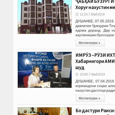
ҶАБҲАИ БУЗУРГИ
Хоруғ нахустин м
🕔
11:24, 7.Май 2019
ДУШАНБЕ, 07.05.2019.
давлатии Ҷумҳурии Тоҷ
идома доранд. Дар на
аҳолинишин бунгоҳҳои 
Матни пурра
▸
ИМРӮЗ –РӮЗИ ИХ
Хабарнигори АМИТ
шуд
🕔
10:00, 7.Май 2019
ДУШАНБЕ, 07.04.2019 
кормандони соҳаи ало
нахустин дастгоҳи ради
Матни пурра
▸
Бо дастури Раиси