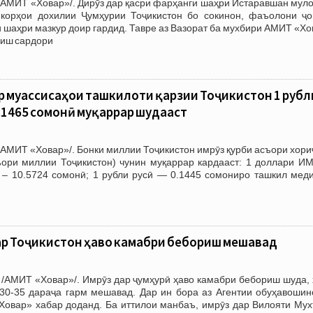
/АМИТ «Ховар»/. Дирӯз дар қасри фарҳанги шаҳри Истаравшан муло
корҳои дохилии Ҷумҳурии Тоҷикистон бо сокинон, фаъолони ҷо
 шаҳри мазкур доир гардид. Тавре аз Вазорат ба мухбири АМИТ «Х
оиш сардори
 муассиcаҳои ташкилоти қарзии Тоҷикистон 1 рубл
 0.1465 сомонӣ муқаррар шудааст
АМИТ «Ховар»/. Бонки миллии Тоҷикистон имрӯз қурби асъори хори
ъори миллии Тоҷикистон) чунин муқаррар кардааст: 1 доллари И
о – 10.5724 сомонӣ; 1 рубли русӣ — 0.1445 сомониро ташкил меди
дар Тоҷикистон ҳаво камабри бебориш мешавад
 /АМИТ «Ховар»/. Имрӯз дар ҷумҳурӣ ҳаво камабри бебориш шуда, 
 30-35 дараҷа гарм мешавад. Дар ин бора аз Агентии обуҳавошин
Ховар» хабар доданд. Ба иттилои манбаъ, имрӯз дар Вилояти Мух