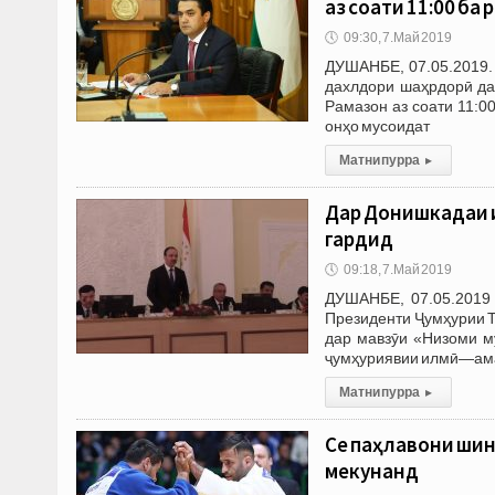
аз соати 11:00 ба
🕔
09:30, 7.Май 2019
ДУШАНБЕ, 07.05.2019.
дахлдори шаҳрдорӣ да
Рамазон аз соати 11:0
онҳо мусоидат
Матни пурра
▸
Дар Донишкадаи 
гардид
🕔
09:18, 7.Май 2019
ДУШАНБЕ, 07.05.2019 
Президенти Ҷумҳурии Т
дар мавзӯи «Низоми м
ҷумҳуриявии илмӣ—амал
Матни пурра
▸
Се паҳлавони шин
мекунанд