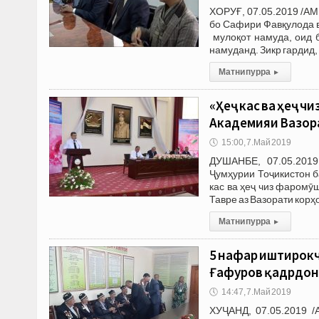
ХОРУҒ, 07.05.2019 /АМ
бо Сафири Фавқулода 
мулоқот намуда, оид 
намуданд. Зикр гардид,
Матни пурра
▸
«Ҳеҷ кас ва ҳеҷ 
Академияи Вазор
🕔
15:00, 7.Май 2019
ДУШАНБЕ, 07.05.2019
Ҷумҳурии Тоҷикистон б
кас ва ҳеҷ чиз фаромӯ
Тавре аз Вазорати корҳ
Матни пурра
▸
5 нафар иштирокч
Ғафуров қадрдон
🕔
14:47, 7.Май 2019
ХУҶАНД, 07.05.2019 /