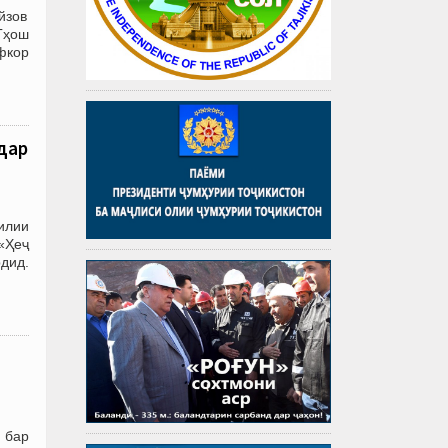
йзов
Гҳош
фкор
 дар
илии
«Ҳеҷ
дид.
 бар