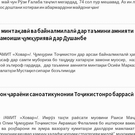
 май чун Рӯзи Ғалаба таҷлил мегардад, 74 сол пур мешавад. Аз ин 
 пос доштани хотираи ин абармардони майдони ҷанг
 минтақавӣ ва байналмилалӣ дар таъмини амнияти
ҳамоиши ҷумҳуриявӣ дар Душанбе
АМИТ «Ховар»/. Ҷумҳурии Тоҷикистон дар арсаи байналмилалӣ ҳа
саф дар самти мубориза бо таҳдиду хатарҳои замони муосир, на
роӣ эътироф гардида, дар таъмини амнияти минтақаи Осиёи Марказ
авлатҳои Мустақил сипари боэътимоди
он ҷараёни саноатикунонии Тоҷикистонро баррасӣ
9 /АМИТ «Ховар»/. Имрӯз таҳти раёсати муовини Раиси Маҷ
 Олии Ҷумҳурии Тоҷикистон Акрамшо Фелалиев бо иштироки ваки
ва роҳбарони як зумра вазорату кумитаҳои дахлдори мамлакат
ткунонии кишвар ҳамчун ҳадафи чоруми стратегияи миллӣ” муҳоким