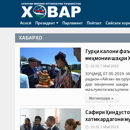
Асосӣ
Президент
Парламент
Пойтахт
Сиёсати хор
ХАБАРҲО
Гурӯҳи калони фа
меҳмонии шаҳри 
🕔
16:29, 7.Май 2019
ХУҶАНД, 07.05.2019. /А
радиои «Айгак» ва гур
дар меҳмонии шаҳри 
маълумоти масъулини
Матни пурра
▸
Сафири Ҳиндустон
хатмкардагони м
🕔
15:32, 7.Май 2019