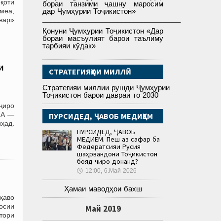
қоти
бораи танзими ҷашну маросим
меа,
дар Ҷумҳурии Тоҷикистон»
___________________________________
овар»
Қонуни Ҷумҳурии Тоҷикистон «Дар
бораи масъулият барои таълиму
тарбияи кӯдак»
и
СТРАТЕГИЯҲОИ МИЛЛӢ
Стратегияи миллии рушди Ҷумҳурии
Тоҷикистон барои давраи то 2030
ҷиро
МА —
ПУРСИДЕД, ҶАВОБ МЕДИҲЕМ
ҳад.
ПУРСИДЕД, ҶАВОБ
МЕДИҲЕМ. Пеш аз сафар ба
Федератсияи Русия
шаҳрвандони Тоҷикистон
бояд чиро донанд?
🕔
12:00, 6.Май 2026
Ҳамаи маводҳои бахш
ҳаво
осии
Май 2019
тори