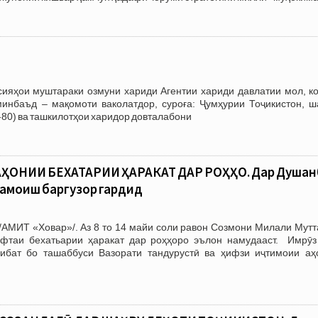
и муштараки озмуни хариди Агентии хариди давлатии мол, ко
минбаъд – мақомоти ваколатдор, суроға: Ҷумҳурии Тоҷикистон, ш
1-80) ва ташкилотҳои харидор довталабони
ҲОНИИ БЕХАТАРИИ ҲАРАКАТ ДАР РОҲҲО. Дар Душан
ҳамоиш баргузор гардид
/АМИТ «Ховар»/. Аз 8 то 14 майи соли равон Созмони Милали Мутт
фтаи бехатьарии ҳаракат дар роҳҳоро эълон намудааст. Имрӯз
ибат бо ташаббуси Вазорати тандурустӣ ва ҳифзи иҷтимоии аҳ