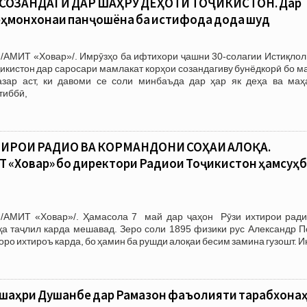
 СОЗАНДАГӢ ДАР ШАҲРУ ДЕҲОТИ ТОҶИКИСТОН. Дар
еҳмонхонаи панҷошёна ба истифода дода шуд
 /АМИТ «Ховар»/. Имрӯзҳо ба ифтихори ҷашни 30-солагии Истиқлол
икистон дар саросари мамлакат корҳои созандагиву бунёдкорӣ бо 
зар аст, ки давоми се соли минбаъда дар ҳар як деҳа ва маҳ
тиббӣ,
ТИРОИ РАДИО ВА КОРМАНДОНИ СОҲАИ АЛОҚА.
 «Ховар» бо директори Радиои Тоҷикистон ҳамсуҳ
/АМИТ «Ховар»/. Ҳамасола 7 май дар ҷаҳон Рӯзи ихтирои ради
қа таҷлил карда мешавад. Зеро соли 1895 физики рус Александр П
оро ихтироъ карда, бо ҳамин ба рушди алоқаи бесим замина гузошт. 
 шаҳри Душанбе дар Рамазон фаъолияти тарабхона