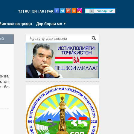
|
|
|
|
"Ховар FM"
TJ
RU
EN
AR
FAR
Минтақа ва ҷаҳон
Дар бораи мо
осӣ
он ва
истон
я ба