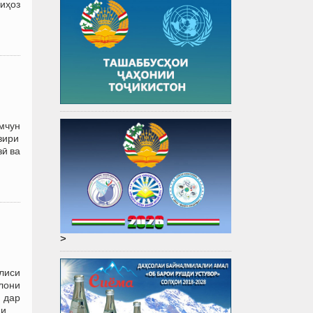
лиҳоз
мчун
зири
ӣ ва
>
лиси
лони
 дар
аи