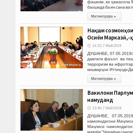
фашизм, ки ҳамасола 9
бахшида ба ин сана ва
Матни пурра
▸
Нақши созмонҳои
Осиёи Марказӣ,-
🕔
14:33, 7.Май 2019
ДУШАНБЕ, 07.05.2019/
давлати фаъол ва пеш
терроризм ва ифротга
кишварҳои Иттиҳоди Д
Матни пурра
▸
Вакилони Парлум
намуданд
🕔
13:40, 7.Май 2019
ДУШАНБЕ, 07.05.201
намояндагони Маҷлиси
Маҷлиси намояндагон 
мавзӯи “Ҷараёни саноа