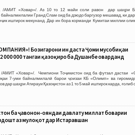
. /АМИТ «Ховар»/. Аз 10 то 12 майи соли равон дар шаҳри Б
байналмилалии Гранд Слам оид ба дзюдо баргузор мешавад, ки дар
оҷик иштирок мекунанд. Дар ин бора корманди Кумитаи миллии оли
МПАНИЯ»! Бозигарони ин даста Ҷоми мусобиқаи
2 000 000 тангаи қазоқиро ба Душанбе оварданд
 /АМИТ «Ховар»/. Чемпиони Тоҷикистон оид ба футзал дастаи «
иқаи 7-уми байналмилалӣ барои ҷоизаи КБ «Олимп» ва гиромид
 дар шаҳри Атирауи Қазоқистон аз 1 то 5 май иштирок карда, ғолиб
тон ба ҷавонон-ояндаи давлату миллат боварии
рдошт аз мулоқот дар Истаравшан