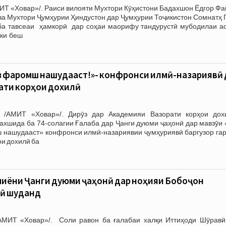
ИТ «Ховар»/. Раиси вилояти Мухтори Кӯҳистони Бадахшон Ёдгор Фа
ва Мухтори Ҷумҳурии Ҳиндустон дар Ҷумҳурии Тоҷикистон Сомнатҳ 
ба тавсеаи ҳамкорӣ дар соҳаи маорифу тандурустӣ мубодилаи а
 ки беш
чиз фаромӯш нашудааст!»- конфронси илмӣ-назариявӣ
ати корҳои дохилӣ
 /АМИТ «Ховар»/. Дирӯз дар Академияи Вазорати корҳои дох
ахшида ба 74-солагии Ғалаба дар Ҷанги дуюми ҷаҳонӣ дар мавзӯи 
ш нашудааст» конфронси илмӣ-назариявии ҷумҳуриявӣ баргузор гар
ои дохилӣ ба
иёни Ҷанги дуюми ҷаҳонӣ дар ноҳияи Бобоҷон
ӣ шуданд
АМИТ «Ховар»/. Соли равон ба ғалабаи халқи Иттиҳоди Шӯравӣ