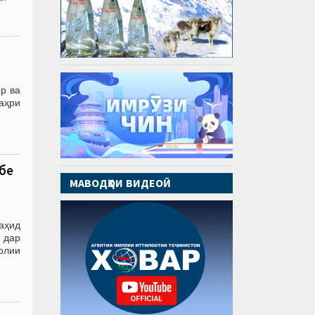
р ва
аҳри
бе
МАВОДҲОИ ВИДЕОӢ
аҳид
 дар
олии