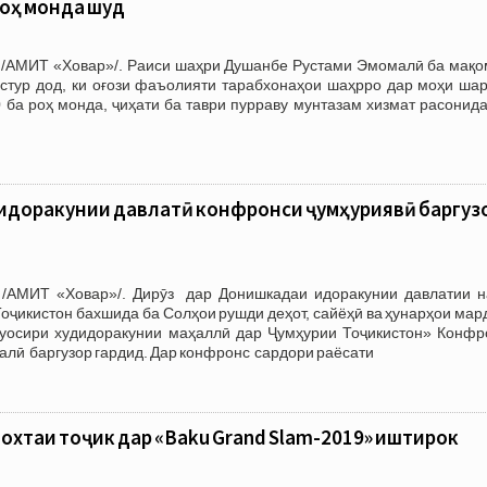
 роҳ монда шуд
 /АМИТ «Ховар»/. Раиси шаҳри Душанбе Рустами Эмомалӣ ба мақо
стур дод, ки оғози фаъолияти тарабхонаҳои шаҳрро дар моҳи ша
0 ба роҳ монда, ҷиҳати ба таври пурраву мунтазам хизмат расонид
идоракунии давлатӣ конфронси ҷумҳуриявӣ баргуз
/АМИТ «Ховар»/. Дирӯз дар Донишкадаи идоракунии давлатии н
оҷикистон бахшида ба Солҳои рушди деҳот, сайёҳӣ ва ҳунарҳои ма
уосири худидоракунии маҳаллӣ дар Ҷумҳурии Тоҷикистон» Конфр
ӣ баргузор гардид. Дар конфронс сардори раёсати
охтаи тоҷик дар «Baku Grand Slam-2019» иштирок