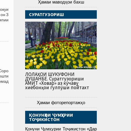
Ҳамаи маводҳои бахш
окуи
СУРАТГУЗОРИШ
 он 3
мпии
Соро
ЛОЛАҲОИ ШУКУФОНИ
ошти
ДУШАНБЕ. Суратгузориши
 омад
АМИТ «Ховар» аз кӯчаву
хиёбонҳои гулпӯши пойтахт
Ҳамаи фоторепортажҳо
ҚОНУНҲОИ ҶУМҲУРИИ
ТОҶИКИСТОН
Қонуни Ҷумҳурии Тоҷикистон «Дар