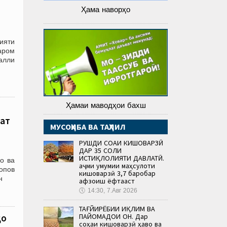
Ҳама наворҳо
ияти
маром
алли
Ҳамаи маводҳои бахш
бат
МУСОҲИБА ВА ТАҲЛИЛ
РУШДИ СОҲАИ КИШОВАРЗӢ
ДАР 35 СОЛИ
ИСТИҚЛОЛИЯТИ ДАВЛАТӢ.
о ва
Ҳаҷми умумии маҳсулоти
опов
кишоварзӣ 3,7 баробар
Ин
афзоиш ёфтааст
🕔
14:30, 7.Авг 2026
ТАҒЙИРЁБИИ ИҚЛИМ ВА
ПАЙОМАДҲОИ ОН. Дар
ҳо
соҳаи кишоварзӣ ҳаво ва