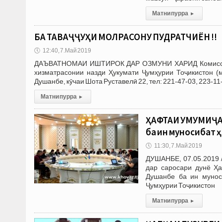
Матни пурра
▸
БА ТАВАҶҶУҲИ МОЛРАСОНУ ПУДРАТЧИЁН !!
🕔
12:40, 7.Май 2019
ДАЪВАТНОМАИ ИШТИРОК ДАР ОЗМУНИ ХАРИД Комиссияҳо
хизматрасонии назди Ҳукумати Ҷумҳурии Тоҷикистон (
Душанбе, кӯчаи Шота Руставелӣ 22, тел: 221-47-03, 223-1
Матни пурра
▸
ҲАФТАИ УМУМИҶА
ба ин муносибат 
🕔
11:30, 7.Май 2019
ДУШАНБЕ, 07.05.2019 
дар саросари дунё Ҳа
Душанбе ба ин мунос
Ҷумҳурии Тоҷикистон
Матни пурра
▸