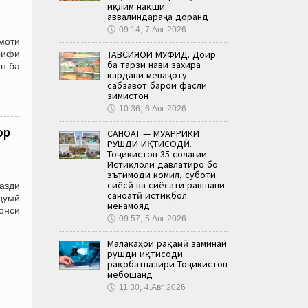
иқлим нақши
аввалиндараҷа доранд
🕔
09:14, 7.Авг 2026
моти
ТАВСИЯҲОИ МУФИД. Доир
рифи
ба тарзи нави захира
ан ба
кардани меваҷоту
сабзавот барои фасли
зимистон
🕔
10:36, 6.Авг 2026
ор
САНОАТ — МУҲАРРИКИ
РУШДИ ИҚТИСОДӢ.
Тоҷикистон 35-солагии
Истиқлоли давлатиро бо
эътимоди комил, суботи
сиёсӣ ва сиёсати равшани
азди
саноатӣ истиқбол
рдумӣ
менамояд
онси
🕔
09:57, 5.Авг 2026
Малакаҳои рақамӣ заминаи
рушди иқтисоди
рақобатпазири Тоҷикистон
мебошанд
🕔
11:30, 4.Авг 2026