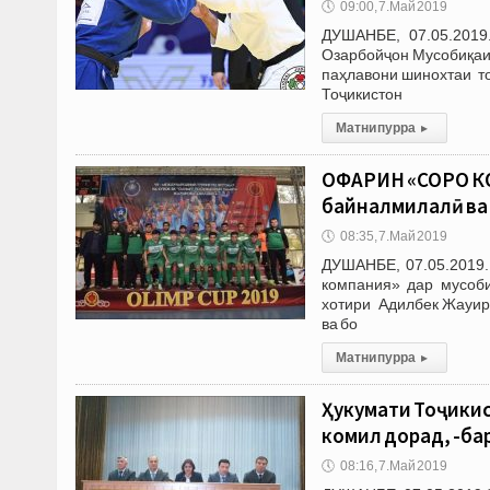
🕔
09:00, 7.Май 2019
ДУШАНБЕ, 07.05.2019
Озарбойҷон Мусобиқаи 
паҳлавони шинохтаи т
Тоҷикистон
Матни пурра
▸
ОФАРИН «СОРО КО
байналмилалӣ ва 
🕔
08:35, 7.Май 2019
ДУШАНБЕ, 07.05.2019.
компания» дар мусоб
хотири Адилбек Жауиров
ва бо
Матни пурра
▸
Ҳукумати Тоҷикис
комил дорад, -ба
🕔
08:16, 7.Май 2019