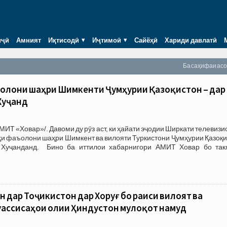
иҷӣ
Амният
Иқтисодӣ
Иҷтимоӣ
Сайёҳӣ
Хариди давлатӣ
Ба саҳифаи ас
ъолони шаҳри Шимкенти Ҷумҳурии Қазоқистон – дар
Хуҷанд
МИТ «Ховар»/. Давоми ду рӯз аст, ки ҳайати эҷодии Ширкати телевизи
ӯҳи фаъолони шаҳри Шимкент ва вилояти Туркистони Ҷумҳурии Қазоқ
Хуҷанданд. Бино ба иттилои хабарнигори АМИТ Ховар бо так
 дар Тоҷикистон дар Хоруғ бо раиси вилоят ва
уассисаҳои олии Ҳиндустон мулоқот намуд