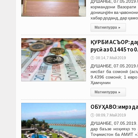
ДУШАНБЕ, 07.05.2019 
кормандони Вазорати 
донишҷӯён ва ҷавонони
хабар доданд, дар ҳам
Матни пурра
▸
ҚУРБИ АСЪОР: дар
русӣ аз 0.1445 то
🕔
08:14, 7.Май 2019
ДУШАНБЕ, 07.05.2019 /
нисбат ба сомонӣ (ас
9.4396 сомонӣ; 1 евр
Ҳамчунин
Матни пурра
▸
ОБУ ҲАВО: имрӯз 
🕔
08:09, 7.Май 2019
ДУШАНБЕ, 07.05.2019.
дар баъзе ноҳияҳо то
Тоҷикистон ба АМИТ «