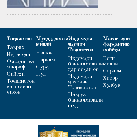
Тоҷикистон
Муқаддасоти
Иқдомҳои
Мавзеъҳои
миллӣ
ҷаҳонии
фарҳангию
Таърих
Тоҷикистон
сайёҳӣ
Нишон
Иқтисодӣ
Иқдомҳои
Боғи
Парчам
Фарҳанг ва
байналмилалӣ
миллӣ
маориф
Суруд
дар соҳаи об
Саразм
Сайёҳӣ
Пул
Иқдомҳои
Ҳисор
Тоҷикистон
ҷаҳонии
Ҳулбук
ва ҷомеаи
Тоҷикистон
ҷаҳон
Наврӯз
байналмилалӣ
шуд