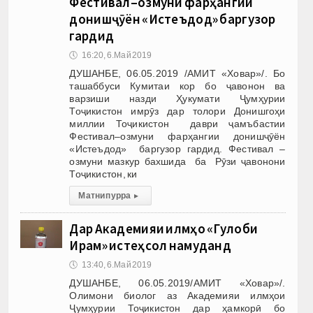
Фестивал–озмуни фарҳангии
донишҷӯён «Истеъдод» баргузор
гардид
🕔
16:20, 6.Май 2019
ДУШАНБЕ, 06.05.2019 /АМИТ «Ховар»/. Бо
ташаббуси Кумитаи кор бо ҷавонон ва
варзиши назди Ҳукумати Ҷумҳурии
Тоҷикистон имрӯз дар толори Донишгоҳи
миллии Тоҷикистон даври ҷамъбастии
Фестивал–озмуни фарҳангии донишҷӯён
«Истеъдод» баргузор гардид. Фестивал –
озмуни мазкур бахшида ба Рӯзи ҷавонони
Тоҷикистон, ки
Матни пурра
▸
Дар Академияи илмҳо «Гулоби
Ирам» истеҳсол намуданд
🕔
13:40, 6.Май 2019
ДУШАНБЕ, 06.05.2019/АМИТ «Ховар»/.
Олимони биолог аз Академияи илмҳои
Ҷумҳурии Тоҷикистон дар ҳамкорӣ бо