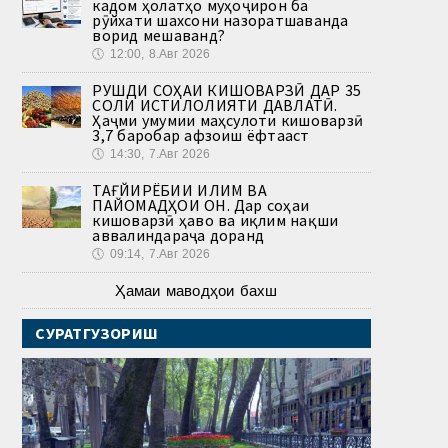
кадом ҳолатҳо муҳоҷирон ба
рӯйхати шахсони назоратшаванда
ворид мешаванд?
🕔
12:00, 8.Авг 2026
РУШДИ СОҲАИ КИШОВАРЗӢ ДАР 35
СОЛИ ИСТИҚЛОЛИЯТИ ДАВЛАТӢ.
Ҳаҷми умумии маҳсулоти кишоварзӣ
3,7 баробар афзоиш ёфтааст
🕔
14:30, 7.Авг 2026
ТАҒЙИРЁБИИ ИҚЛИМ ВА
ПАЙОМАДҲОИ ОН. Дар соҳаи
кишоварзӣ ҳаво ва иқлим нақши
аввалиндараҷа доранд
🕔
09:14, 7.Авг 2026
Ҳамаи маводҳои бахш
СУРАТГУЗОРИШ