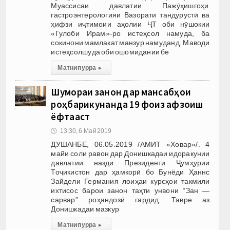
Муассисаи давлатии Пажӯҳишгоҳи
гастроэнтерологияи Вазорати тандурустӣ ва
ҳифзи иҷтимоии аҳолии ҶТ оби нӯшокии
«Гулоби Ирам»-ро истеҳсол намуда, ба
сокинони мамлакат манзур намуданд. Маводи
истеҳсолшуда оби ошомидании бе
Матни пурра
▸
Шумораи занон дар мансабҳои
роҳбарикунанда 19 фоиз афзоиш
ёфтааст
🕔
13:30, 6.Май 2019
ДУШАНБЕ, 06.05.2019 /АМИТ «Ховар»/. 4
майи соли равон дар Донишкадаи идоракунии
давлатии назди Президенти Ҷумҳурии
Тоҷикистон дар ҳамкорӣ бо Бунёди Ҳаннс
Зайдели Германия лоиҳаи курсҳои такмили
ихтисос барои занон таҳти унвони “Зан —
сарвар” роҳандозӣ гардид. Тавре аз
Донишкадаи мазкур
Матни пурра
▸