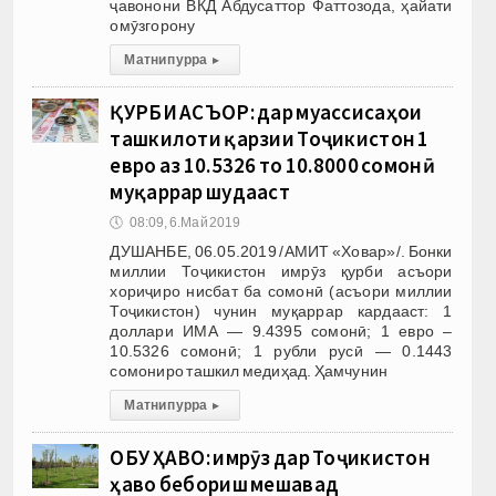
ҷавонони ВКД Абдусаттор Фаттозода, ҳайати
омӯзгорону
Матни пурра
▸
ҚУРБИ АСЪОР: дар муассиcаҳои
ташкилоти қарзии Тоҷикистон 1
евро аз 10.5326 то 10.8000 сомонӣ
муқаррар шудааст
🕔
08:09, 6.Май 2019
ДУШАНБЕ, 06.05.2019 /АМИТ «Ховар»/. Бонки
миллии Тоҷикистон имрӯз қурби асъори
хориҷиро нисбат ба сомонӣ (асъори миллии
Тоҷикистон) чунин муқаррар кардааст: 1
доллари ИМА — 9.4395 сомонӣ; 1 евро –
10.5326 сомонӣ; 1 рубли русӣ — 0.1443
сомониро ташкил медиҳад. Ҳамчунин
Матни пурра
▸
ОБУ ҲАВО: имрӯз дар Тоҷикистон
ҳаво бебориш мешавад