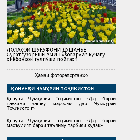
ЛОЛАҲОИ ШУКУФОНИ ДУШАНБЕ.
Суратгузориши АМИТ «Ховар» аз кӯчаву
хиёбонҳои гулпӯши пойтахт
Ҳамаи фоторепортажҳо
ҚОНУНҲОИ ҶУМҲУРИИ ТОҶИКИСТОН
Қонуни Ҷумҳурии Тоҷикистон «Дар бораи
танзими ҷашну маросим дар Ҷумҳурии
Тоҷикистон»
___________________________________
Қонуни Ҷумҳурии Тоҷикистон «Дар бораи
масъулият барои таълиму тарбияи кӯдак»