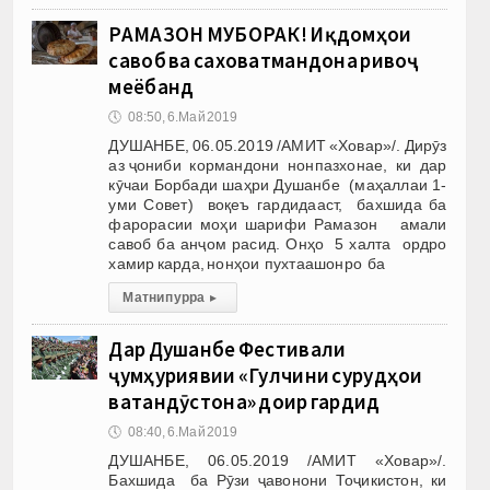
РАМАЗОН МУБОРАК! Иқдомҳои
савоб ва саховатмандона ривоҷ
меёбанд
🕔
08:50, 6.Май 2019
ДУШАНБЕ, 06.05.2019 /АМИТ «Ховар»/. Дирӯз
аз ҷониби кормандони нонпазхонае, ки дар
кӯчаи Борбади шаҳри Душанбе (маҳаллаи 1-
уми Совет) воқеъ гардидааст, бахшида ба
фарорасии моҳи шарифи Рамазон амали
савоб ба анҷом расид. Онҳо 5 халта ордро
хамир карда, нонҳои пухтаашонро ба
Матни пурра
▸
Дар Душанбе Фестивали
ҷумҳуриявии «Гулчини сурудҳои
ватандӯстона» доир гардид
🕔
08:40, 6.Май 2019
ДУШАНБЕ, 06.05.2019 /АМИТ «Ховар»/.
Бахшида ба Рӯзи ҷавонони Тоҷикистон, ки