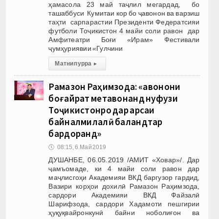
ҳамасола 23 май таҷлил мегардад, бо
ташаббуси Кумитаи кор бо ҷавонон ва варзиш
таҳти сарпарастии Президенти Федератсияи
футболи Тоҷикистон 4 майи соли равон дар
Амфитеатри Боғи «Ирам» Фестивали
ҷумҳуриявии «Гулчини
Матни пурра
▸
Рамазон Раҳимзода: «Ҷавонони
боғайрат метавонанд нуфузи
Тоҷикистонро дар арсаи
байналмилалӣ баландтар
бардоранд»
🕔
08:15, 6.Май 2019
ДУШАНБЕ, 06.05.2019 /АМИТ «Ховар»/. Дар
ҷамъомаде, ки 4 майи соли равон дар
маҷлисгоҳи Академияи ВКД баргузор гардид,
Вазири корҳои дохилӣ Рамазон Раҳимзода,
сардори Академияи ВКД Файзалӣ
Шарифзода, сардори Хадамоти пешгирии
ҳуқуқвайронкунӣ байни ноболиғон ва