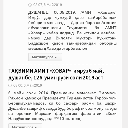
🕔
08:07, 6.Май 2019
ДУШАНБЕ, 06.05.2019. /АМИТ «Ховар»/.
Имрӯз дар ҷумҳурӣ ҳаво тағйирёбандаи
бебориш мешавад. Дар ин бора аз Агентии
обуҳавошиносии Тоҷикистон ба АМИТ
«Ховар» хабар доданд. Ба иттилои манбаъ,
имрӯз дар Вилояти Мухтори Кӯҳистони
Бадахшон ҳавои тағйирёбандаи бебориш
мешавад Ҳаво дар ғарби вилоят
Матни пурра
▸
ТАҚВИМИ АМИТ «ХОВАР»: имрӯз 6 май,
душанбе, 126-умин рӯзи соли 2019 аст
🕔
08:00, 6.Май 2019
6 майи соли 2014 Президенти мамлакат Эмомалӣ
Раҳмон ҳамроҳи Президенти Туркманистон Гурбонгулӣ
Бердимуҳаммадов, ки бо сафари расмӣ ба шаҳри
Душанбе ташриф оварда буд, бо рафти сохтмону таҷҳиз
ва ороиши Маркази фарҳангию фароғатии «Кохи
Наврӯз» шинос шуданд. *** 10 сол пеш,
Матни пурра
▸