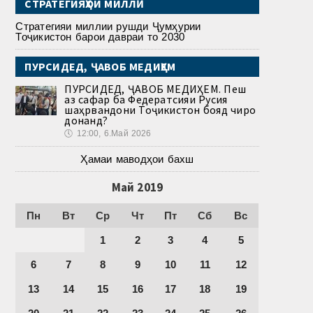
СТРАТЕГИЯҲОИ МИЛЛӢ
Стратегияи миллии рушди Ҷумҳурии
Тоҷикистон барои давраи то 2030
ПУРСИДЕД, ҶАВОБ МЕДИҲЕМ
ПУРСИДЕД, ҶАВОБ МЕДИҲЕМ. Пеш
аз сафар ба Федератсияи Русия
шаҳрвандони Тоҷикистон бояд чиро
донанд?
🕔
12:00, 6.Май 2026
Ҳамаи маводҳои бахш
Май 2019
Пн
Вт
Ср
Чт
Пт
Сб
Вс
1
2
3
4
5
6
7
8
9
10
11
12
13
14
15
16
17
18
19