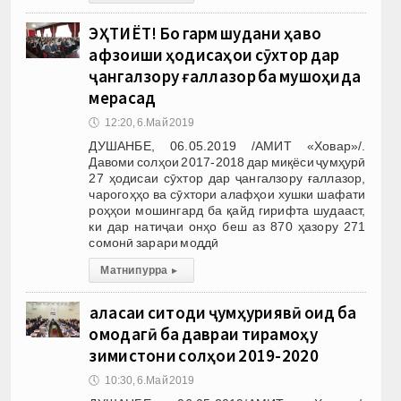
ЭҲТИЁТ! Бо гарм шудани ҳаво
афзоиши ҳодисаҳои сӯхтор дар
ҷангалзору ғаллазор ба мушоҳида
мерасад
🕔
12:20, 6.Май 2019
ДУШАНБЕ, 06.05.2019 /АМИТ «Ховар»/.
Давоми солҳои 2017-2018 дар миқёси ҷумҳурӣ
27 ҳодисаи сӯхтор дар ҷангалзору ғаллазор,
чарогоҳҳо ва сӯхтори алафҳои хушки шафати
роҳҳои мошингард ба қайд гирифта шудааст,
ки дар натиҷаи онҳо беш аз 870 ҳазору 271
сомонӣ зарари моддӣ
Матни пурра
▸
Ҷаласаи ситоди ҷумҳуриявӣ оид ба
омодагӣ ба давраи тирамоҳу
зимистони солҳои 2019-2020
🕔
10:30, 6.Май 2019