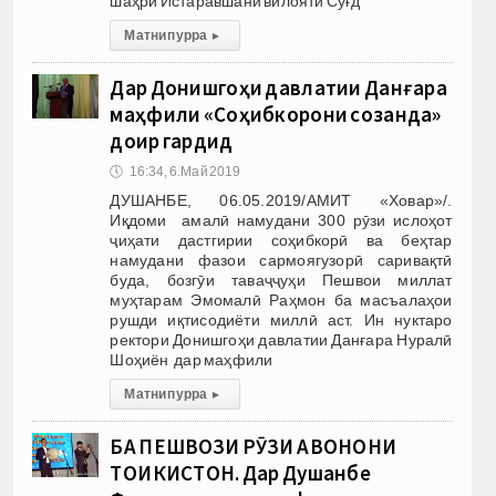
шаҳри Истаравшани вилояти Суғд
Матни пурра
▸
Дар Донишгоҳи давлатии Данғара
маҳфили «Соҳибкорони созанда»
доир гардид
🕔
16:34, 6.Май 2019
ДУШАНБЕ, 06.05.2019/АМИТ «Ховар»/.
Иқдоми амалӣ намудани 300 рӯзи ислоҳот
ҷиҳати дастгирии соҳибкорӣ ва беҳтар
намудани фазои сармоягузорӣ саривақтӣ
буда, бозгӯи таваҷҷуҳи Пешвои миллат
муҳтарам Эмомалӣ Раҳмон ба масъалаҳои
рушди иқтисодиёти миллӣ аст. Ин нуктаро
ректори Донишгоҳи давлатии Данғара Нуралӣ
Шоҳиён дар маҳфили
Матни пурра
▸
БА ПЕШВОЗИ РӮЗИ ҶАВОНОНИ
ТОҶИКИСТОН. Дар Душанбе