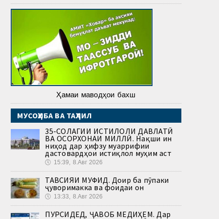
Ҳамаи маводҳои бахш
МУСОҲИБА ВА ТАҲЛИЛ
35-СОЛАГИИ ИСТИҚЛОЛИ ДАВЛАТӢ
ВА ОСОРХОНАИ МИЛЛӢ. Нақши ин
ниҳод дар ҳифзу муаррифии
дастовардҳои истиқлол муҳим аст
🕔
15:39, 8.Авг 2026
ТАВСИЯИ МУФИД. Доир ба пӯпаки
ҷуворимакка ва фоидаи он
🕔
13:33, 8.Авг 2026
ПУРСИДЕД, ҶАВОБ МЕДИҲЕМ. Дар