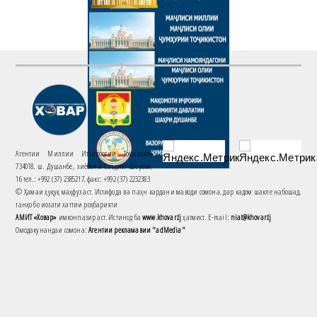
Агентии Миллии Иттилоотии Тоҷикистон
734018. ш. Душанбе, хиёбони Саъдии Шерозӣ,
16 тел.: +992 (37) 2385217, факс: +992 (37) 2232383
© Ҳамаи ҳуқуқ маҳфуз аст. Истифода ва паҳн кардани маводи сомона, дар кадом шакле набошад,
танҳо бо иҷозати хаттии роҳбарияти
АМИТ «Ховар»
имконпазир аст. Истинод ба
www.khovar.tj
ҳатмист. E-mail:
niat@khovar.tj
Омодакунандаи сомона:
Агентии рекламавии "adMedia"