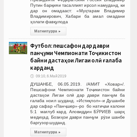
Путин барқияи тасаллият ирсол намуданд, ки
дар он омадааст: «Муҳтарам Владимир
Владимирович, Хабари ба амал омадани
ҳолати фавқулода
Матни пурра
▸
Футбол: пешсафон дар даври
панҷуми Чемпионати Тоҷикистон
байни дастаҳои Лигаи олӣ ғалаба
карданд
🕔
09:10, 6.Май 2019
ДУШАНБЕ, 06.05.2019. /АМИТ «Ховар»/.
Пешсафони Чемпионати Тоҷикистон байни
дастаҳои Лигаи олӣ дар даври панҷум ба
ғалаба ноил шуданд. «Истиқлол»-и Душанбе
дар сафар «Панҷшер»-ро бо натиҷаи калони
5:1 мағлуб кард. Аловиддин БӮРИЕВ шарҳ
медиҳад. Бозиҳои даври панҷум рӯзи шанбе
баргузор шуданд.
Матни пурра
▸