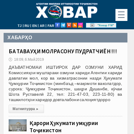
☰
|
|
|
|
"Ховар FM"
TJ
RU
EN
AR
FAR
ХАБАРҲО
БА ТАВАҶҶУҲИ МОЛРАСОНУ ПУДРАТЧИЁН !!!
🕔
18:09, 6.Май 2019
ДАЪВАТНОМАИ ИШТИРОК ДАР ОЗМУНИ ХАРИД
Комиссияҳои муштараки озмуни хариди Агентии хариди
давлатии мол, кор ва хизматрасонии назди Ҳукумати
Ҷумҳурии Тоҷикистон (минбаъд –мақомоти ваколатдор,
суроға: Ҷумҳурии Тоҷикистон, шаҳри Душанбе, кӯчаи
Шота Руставелӣ 22, тел: 221-47-03, 223-11-80) ва
ташкилотҳои харидор довталабони салоҳиятдорро
Матни пурра
▸
Қарори Ҳукумати Ҷумҳурии
Тоҷикистон