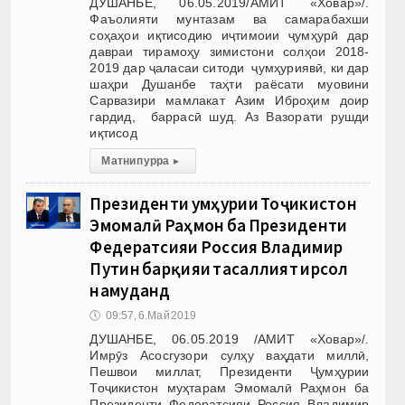
ДУШАНБЕ, 06.05.2019/АМИТ «Ховар»/.
Фаъолияти мунтазам ва самарабахши
соҳаҳои иқтисодию иҷтимоии ҷумҳурӣ дар
давраи тирамоҳу зимистони солҳои 2018-
2019 дар ҷаласаи ситоди ҷумҳуриявӣ, ки дар
шаҳри Душанбе таҳти раёсати муовини
Сарвазири мамлакат Азим Иброҳим доир
гардид, баррасӣ шуд. Аз Вазорати рушди
иқтисод
Матни пурра
▸
Президенти Ҷумҳурии Тоҷикистон
Эмомалӣ Раҳмон ба Президенти
Федератсияи Россия Владимир
Путин барқияи тасаллият ирсол
намуданд
🕔
09:57, 6.Май 2019
ДУШАНБЕ, 06.05.2019 /АМИТ «Ховар»/.
Имрӯз Асосгузори сулҳу ваҳдати миллӣ,
Пешвои миллат, Президенти Ҷумҳурии
Тоҷикистон муҳтарам Эмомалӣ Раҳмон ба
Президенти Федератсияи Россия Владимир