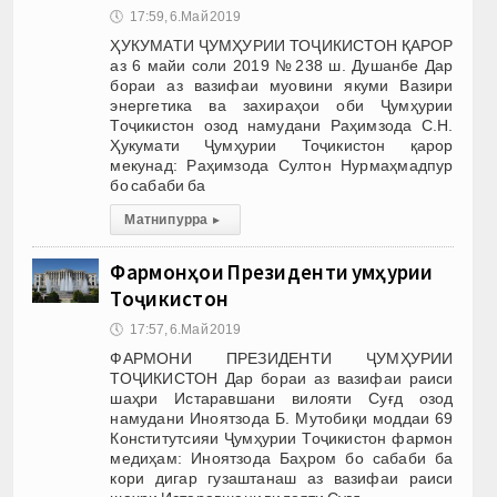
🕔
17:59, 6.Май 2019
ҲУКУМАТИ ҶУМҲУРИИ ТОҶИКИСТОН ҚАРОР
аз 6 майи соли 2019 №238 ш. Душанбе Дар
бораи аз вазифаи муовини якуми Вазири
энергетика ва захираҳои оби Ҷумҳурии
Тоҷикистон озод намудани Раҳимзода С.Н.
Ҳукумати Ҷумҳурии Тоҷикистон қарор
мекунад: Раҳимзода Султон Нурмаҳмадпур
бо сабаби ба
Матни пурра
▸
Фармонҳои Президенти Ҷумҳурии
Тоҷикистон
🕔
17:57, 6.Май 2019
ФАРМОНИ ПРЕЗИДЕНТИ ҶУМҲУРИИ
ТОҶИКИСТОН Дар бораи аз вазифаи раиси
шаҳри Истаравшани вилояти Суғд озод
намудани Иноятзода Б. Мутобиқи моддаи 69
Конститутсияи Ҷумҳурии Тоҷикистон фармон
медиҳам: Иноятзода Баҳром бо сабаби ба
кори дигар гузаштанаш аз вазифаи раиси