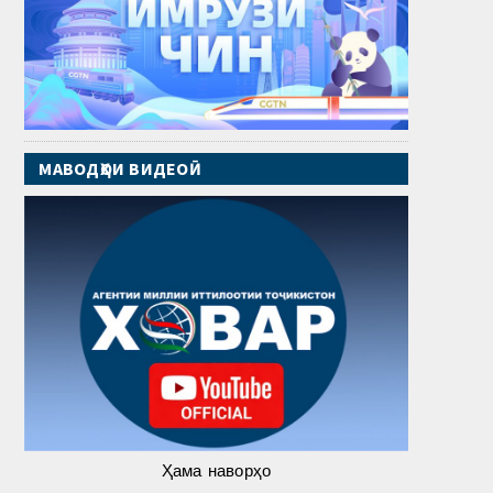
МАВОДҲОИ ВИДЕОӢ
Ҳама наворҳо