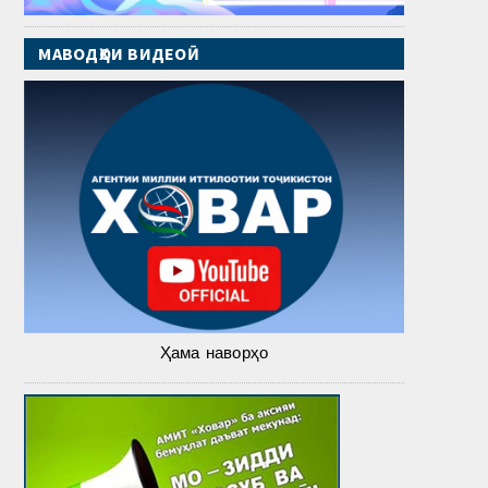
МАВОДҲОИ ВИДЕОӢ
Ҳама наворҳо