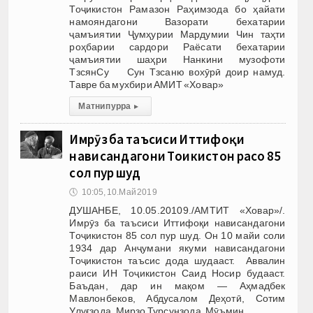
Тоҷикистон Рамазон Раҳимзода бо ҳайати
намояндагони Вазорати бехатарии
ҷамъиятии Ҷумҳурии Мардумии Чин таҳти
роҳбарии сардори Раёсати бехатарии
ҷамъиятии шаҳри Нанкини музофоти
ТзсянСу Сун Тзсаню вохӯрӣ доир намуд.
Тавре ба мухбири АМИТ «Ховар»
Матни пурра
▸
Имрӯз ба таъсиси Иттифоқи
нависандагони Тоҷикистон расо 85
сол пур шуд
🕔
10:05, 10.Май 2019
ДУШАНБЕ, 10.05.20109./АМТИТ «Ховар»/.
Имрӯз ба таъсиси Иттифоқи нависандагони
Тоҷикистон 85 сол пур шуд. Он 10 майи соли
1934 дар Анҷумани якуми нависандагони
Тоҷикистон таъсис дода шудааст. Аввалин
раиси ИН Тоҷикистон Саид Носир будааст.
Баъдан, дар ин мақом — Аҳмадбек
Мавлонбеков, Абдусалом Деҳотӣ, Сотим
Улуғзода, Мирзо Турсунзода, Мӯъмин