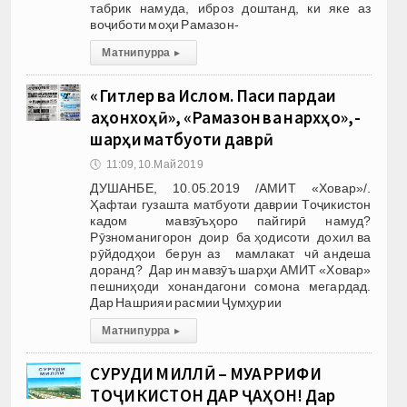
табрик намуда, иброз доштанд, ки яке аз
воҷиботи моҳи Рамазон-
Матни пурра
▸
«Гитлер ва Ислом. Паси пардаи
ҷаҳонхоҳӣ», «Рамазон ва нархҳо»,-
шарҳи матбуоти даврӣ
🕔
11:09, 10.Май 2019
ДУШАНБЕ, 10.05.2019 /АМИТ «Ховар»/.
Ҳафтаи гузашта матбуоти даврии Тоҷикистон
кадом мавзӯъҳоро пайгирӣ намуд?
Рӯзноманигорон доир ба ҳодисоти дохил ва
рӯйдодҳои берун аз мамлакат чӣ андеша
доранд? Дар ин мавзӯъ шарҳи АМИТ «Ховар»
пешниҳоди хонандагони сомона мегардад.
Дар Нашрияи расмии Ҷумҳурии
Матни пурра
▸
СУРУДИ МИЛЛӢ – МУАРРИФИ
ТОҶИКИСТОН ДАР ҶАҲОН! Дар