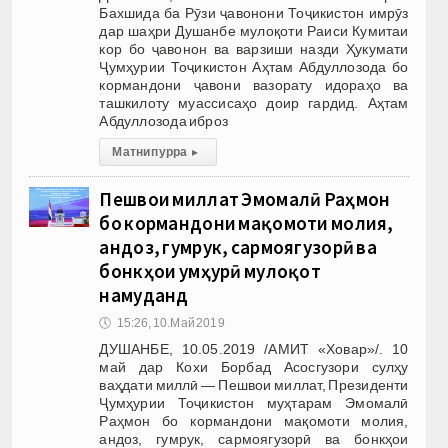
Бахшида ба Рӯзи ҷавонони Тоҷикистон имрӯз
дар шаҳри Душанбе мулоқоти Раиси Кумитаи
кор бо ҷавонон ва варзиши назди Ҳукумати
Ҷумҳурии Тоҷикистон Аҳтам Абдуллозода бо
кормандони ҷавони вазорату идораҳо ва
ташкилоту муассисаҳо доир гардид. Аҳтам
Абдуллозода иброз
Матни пурра
▸
Пешвои миллат Эмомалӣ Раҳмон
бо кормандони мақомоти молия,
андоз, гумрук, сармоягузорӣ ва
бонкҳои ҷумҳурӣ мулоқот
намуданд
🕔
15:26, 10.Май 2019
ДУШАНБЕ, 10.05.2019 /АМИТ «Ховар»/. 10
май дар Кохи Борбад Асосгузори сулҳу
ваҳдати миллӣ — Пешвои миллат, Президенти
Ҷумҳурии Тоҷикистон муҳтарам Эмомалӣ
Раҳмон бо кормандони мақомоти молия,
андоз, гумрук, сармоягузорӣ ва бонкҳои