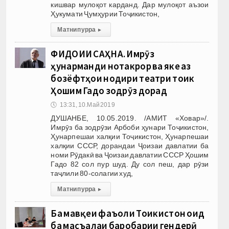
кишвар мулоқот карданд. Дар мулоқот аъзои
Ҳукумати Ҷумҳурии Тоҷикистон,
Матни пурра
▸
ФИДОИИ САҲНА. Имрӯз
ҳунарманди нотакрор ва яке аз
бозёфтҳои нодири театри тоҷик
Ҳошим Гадо зодрӯз дорад
🕔
13:31, 10.Май 2019
ДУШАНБЕ, 10.05.2019. /АМИТ «Ховар»/.
Имрӯз ба зодрӯзи Арбоби ҳунари Тоҷикистон,
Ҳунарпешаи халқии Тоҷикистон, Ҳунарпешаи
халқии СССР, дорандаи Ҷоизаи давлатии ба
номи Рӯдакӣ ва Ҷоизаи давлатии СССР Ҳошим
Гадо 82 сол пур шуд. Ду сол пеш, дар рӯзи
таҷлили 80-солагии худ,
Матни пурра
▸
Ба мавқеи фаъоли Тоҷикистон оид
ба масъалаи баробарии гендерӣ