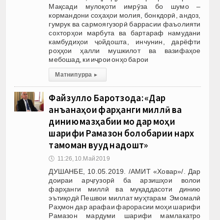
Мақсади мулоқоти имрӯза бо шумо –
кормандони соҳаҳои молия, бонкдорӣ, андоз,
гумрук ва сармоягузорӣ баррасии фаъолияти
сохторҳои марбута ва бартараф намудани
камбудиҳои ҷойдошта, инчунин, дарёфти
роҳҳои ҳалли мушкилот ва вазифаҳое
мебошад, ки иҷрои онҳо барои
Матни пурра
▸
Файзулло Баротзода: «Дар
анъанаҳои фарҳанги миллӣ ва
динию мазҳабии мо дар моҳи
шарифи Рамазон болобарии нарх
тамоман вуҷуд надошт»
🕔
11:26, 10.Май 2019
ДУШАНБЕ, 10.05.2019. /АМИТ «Ховар»/. Дар
доираи арҷгузорӣ ба арзишҳои волои
фарҳанги миллӣ ва муқаддасоти динию
эътиқодӣ Пешвои миллат муҳтарам Эмомалӣ
Раҳмон дар арафаи фарорасии моҳи шарифи
Рамазон мардуми шарифи мамлакатро