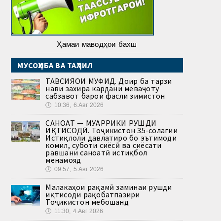
Ҳамаи маводҳои бахш
МУСОҲИБА ВА ТАҲЛИЛ
ТАВСИЯҲОИ МУФИД. Доир ба тарзи
нави захира кардани меваҷоту
сабзавот барои фасли зимистон
🕔
10:36, 6.Авг 2026
САНОАТ — МУҲАРРИКИ РУШДИ
ИҚТИСОДӢ. Тоҷикистон 35-солагии
Истиқлоли давлатиро бо эътимоди
комил, суботи сиёсӣ ва сиёсати
равшани саноатӣ истиқбол
менамояд
🕔
09:57, 5.Авг 2026
Малакаҳои рақамӣ заминаи рушди
иқтисоди рақобатпазири
Тоҷикистон мебошанд
🕔
11:30, 4.Авг 2026