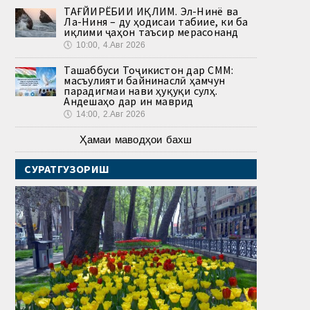
ТАҒЙИРЁБИИ ИҚЛИМ. Эл-Нинё ва
Ла-Ниня – ду ҳодисаи табиие, ки ба
иқлими ҷаҳон таъсир мерасонанд
🕔
10:00, 4.Авг 2026
Ташаббуси Тоҷикистон дар СММ:
масъулияти байнинаслӣ ҳамчун
парадигмаи нави ҳуқуқи сулҳ.
Андешаҳо дар ин маврид
🕔
14:00, 2.Авг 2026
Ҳамаи маводҳои бахш
СУРАТГУЗОРИШ