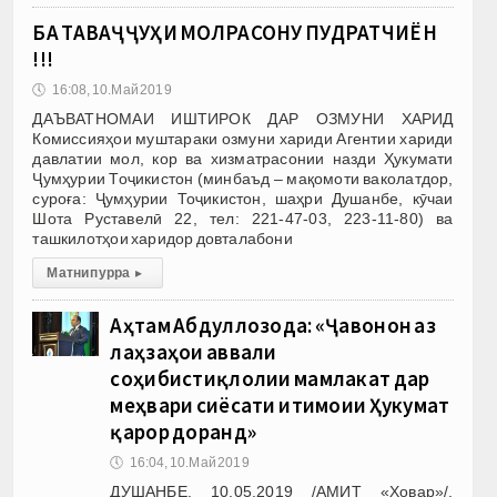
БА ТАВАҶҶУҲИ МОЛРАСОНУ ПУДРАТЧИЁН
!!!
🕔
16:08, 10.Май 2019
ДАЪВАТНОМАИ ИШТИРОК ДАР ОЗМУНИ ХАРИД
Комиссияҳои муштараки озмуни хариди Агентии хариди
давлатии мол, кор ва хизматрасонии назди Ҳукумати
Ҷумҳурии Тоҷикистон (минбаъд – мақомоти ваколатдор,
суроға: Ҷумҳурии Тоҷикистон, шаҳри Душанбе, кӯчаи
Шота Руставелӣ 22, тел: 221-47-03, 223-11-80) ва
ташкилотҳои харидор довталабони
Матни пурра
▸
Аҳтам Абдуллозода: «Ҷавонон аз
лаҳзаҳои аввали
соҳибистиқлолии мамлакат дар
меҳвари сиёсати иҷтимоии Ҳукумат
қарор доранд»
🕔
16:04, 10.Май 2019
ДУШАНБЕ, 10.05.2019 /АМИТ «Ховар»/.