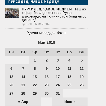
ПУРСИДЕД, ҶАВОБ МЕДИҲЕМ
ПУРСИДЕД, ҶАВОБ МЕДИҲЕМ. Пеш аз
сафар ба Федератсияи Русия
шаҳрвандони Тоҷикистон бояд чиро
донанд?
🕔
12:00, 6.Май 2026
Ҳамаи маводҳои бахш
Май 2019
Пн
Вт
Ср
Чт
Пт
Сб
Вс
1
2
3
4
5
6
7
8
9
10
11
12
13
14
15
16
17
18
19
20
21
22
23
24
25
26
27
28
29
30
31
« Апр
Июн »