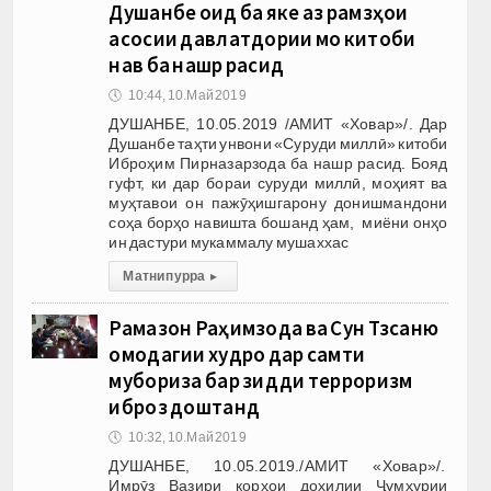
Душанбе оид ба яке аз рамзҳои
асосии давлатдории мо китоби
нав ба нашр расид
🕔
10:44, 10.Май 2019
ДУШАНБЕ, 10.05.2019 /АМИТ «Ховар»/. Дар
Душанбе таҳти унвони «Суруди миллӣ» китоби
Иброҳим Пирназарзода ба нашр расид. Бояд
гуфт, ки дар бораи суруди миллӣ, моҳият ва
муҳтавои он пажӯҳишгарону донишмандони
соҳа борҳо навишта бошанд ҳам, миёни онҳо
ин дастури мукаммалу мушаххас
Матни пурра
▸
Рамазон Раҳимзода ва Сун Тзсаню
омодагии худро дар самти
мубориза бар зидди терроризм
иброз доштанд
🕔
10:32, 10.Май 2019
ДУШАНБЕ, 10.05.2019./АМИТ «Ховар»/.
Имрӯз Вазири корҳои дохилии Ҷумҳурии