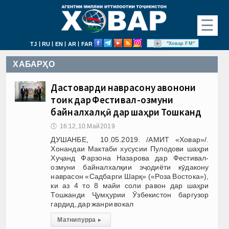
☰
|
|
|
|
"Ховар FM"
TJ
RU
EN
AR
FAR
ХАБАРҲО
Дастоварди наврасону ҷавонони
тоҷик дар Фестивал-озмуни
байналхалқӣ дар шаҳри Тошканд
🕔
16:12, 10.Май 2019
ДУШАНБЕ, 10.05.2019. /АМИТ «Ховар»/.
Хонандаи Мактаби хусусии Пулодови шаҳри
Хуҷанд Фарзона Назарова дар Фестивал-
озмуни байналхалқии эҷодиёти кӯдакону
наврасон «Садбарги Шарқ» («Роза Востока»),
ки аз 4 то 8 майи соли равон дар шаҳри
Тошканди Ҷумҳурии Ӯзбекистон баргузор
гардид, дар жанри вокал
Матни пурра
▸