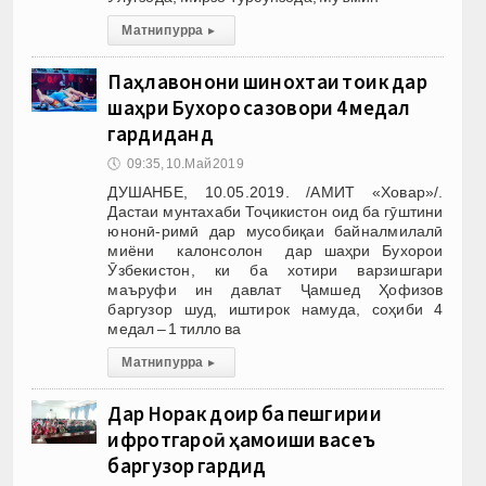
Матни пурра
▸
Паҳлавонони шинохтаи тоҷик дар
шаҳри Бухоро сазовори 4 медал
гардиданд
🕔
09:35, 10.Май 2019
ДУШАНБЕ, 10.05.2019. /АМИТ «Ховар»/.
Дастаи мунтахаби Тоҷикистон оид ба гӯштини
юнонӣ-римӣ дар мусобиқаи байналмилалӣ
миёни калонсолон дар шаҳри Бухорои
Ӯзбекистон, ки ба хотири варзишгари
маъруфи ин давлат Ҷамшед Ҳофизов
баргузор шуд, иштирок намуда, соҳиби 4
медал – 1 тилло ва
Матни пурра
▸
Дар Норак доир ба пешгирии
ифротгароӣ ҳамоиши васеъ
баргузор гардид