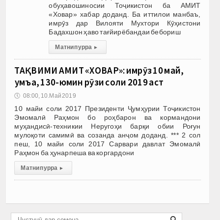
обуҳавошиносии Тоҷикистон ба АМИТ
«Ховар» хабар доданд. Ба иттилои манбаъ,
имрӯз дар Вилояти Мухтори Кӯҳистони
Бадахшон ҳаво тағйирёбандаи бебориш
Матни пурра
▸
ТАҚВИМИ АМИТ «ХОВАР»: имрӯз 10 май,
ҷумъа, 130-юмин рӯзи соли 2019 аст
🕔
08:00, 10.Май 2019
10 майи соли 2017 Президенти Ҷумҳурии Тоҷикистон
Эмомалӣ Раҳмон бо роҳбарон ва кормандони
муҳандисӣ-техникии Неругоҳи барқи обии Роғун
мулоқоти самимӣ ва созанда анҷом доданд. *** 2 сол
пеш, 10 майи соли 2017 Сарвари давлат Эмомалӣ
Раҳмон ба ҳунарпеша ва коргардони
Матни пурра
▸