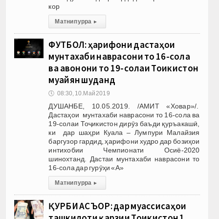
кор
Матни пурра
▸
ФУТБОЛ: ҳарифони дастаҳои
мунтахаби наврасони то 16-сола
ва ҷавонони то 19-солаи Тоҷикистон
муайян шуданд
🕔
08:30, 10.Май 2019
ДУШАНБЕ, 10.05.2019. /АМИТ «Ховар»/.
Дастаҳои мунтахаби наврасони то 16-сола ва
19-солаи Тоҷикистон дирӯз баъди қуръакашӣ,
ки дар шаҳри Куала – Лумпури Малайзия
баргузор гардид, ҳарифони худро дар бозиҳои
интихобии Чемпионати Осиё-2020
шинохтанд. Дастаи мунтахаби наврасони то
16-сола дар гурӯҳи «А»
Матни пурра
▸
ҚУРБИ АСЪОР: дар муассиcаҳои
ташкилоти қарзии Тоҷикистон 1