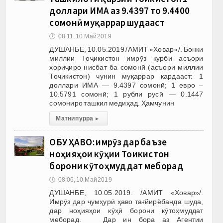
доллари ИМА аз 9.4397 то 9.4400
сомонӣ муқаррар шудааст
🕔
08:11, 10.Май 2019
ДУШАНБЕ, 10.05.2019 /АМИТ «Ховар»/. Бонки
миллии Тоҷикистон имрӯз қурби асъори
хориҷиро нисбат ба сомонӣ (асъори миллии
Тоҷикистон) чунин муқаррар кардааст: 1
доллари ИМА — 9.4397 сомонӣ; 1 евро –
10.5791 сомонӣ; 1 рубли русӣ — 0.1447
сомониро ташкил медиҳад. Ҳамчунин
Матни пурра
▸
ОБУ ҲАВО: имрӯз дар баъзе
ноҳияҳои кӯҳии Тоҷикистон
борони кӯтоҳмуддат меборад
🕔
08:06, 10.Май 2019
ДУШАНБЕ, 10.05.2019. /АМИТ «Ховар»/.
Имрӯз дар ҷумҳурӣ ҳаво тағйирёбанда шуда,
дар ноҳияҳои кӯҳӣ борони кӯтоҳмуддат
меборад. Дар ин бора аз Агентии