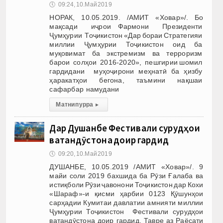
🕔
09:24, 10.Май 2019
НОРАК, 10.05.2019. /АМИТ «Ховар»/. Бо
мақсади иҷрои Фармони Президенти
Ҷумҳурии Тоҷикистон «Дар бораи Стратегияи
миллии Ҷумҳурии Тоҷикистон оид ба
муқовимат ба экстремизм ва терроризм
барои солҳои 2016-2020», пешгирии шомил
гардидани муҳоҷирони меҳнатӣ ба ҳизбу
ҳаракатҳои бегона, таъмини нақшаи
сафарбар намудани
Матни пурра
▸
Дар Душанбе Фестивали сурудҳои
ватандӯстона доир гардид
🕔
09:20, 10.Май 2019
ДУШАНБЕ, 10.05.2019 /АМИТ «Ховар»/. 9
майи соли 2019 бахшида ба Рӯзи Ғалаба ва
истиқболи Рӯзи ҷавонони Тоҷикистон дар Кохи
«Шараф»-и қисми ҳарбии 0123 Қӯшунҳои
сарҳадии Кумитаи давлатии амнияти миллии
Ҷумҳурии Тоҷикистон Фестивали сурудҳои
ватандӯстона доир гардид. Тавре аз Раёсати