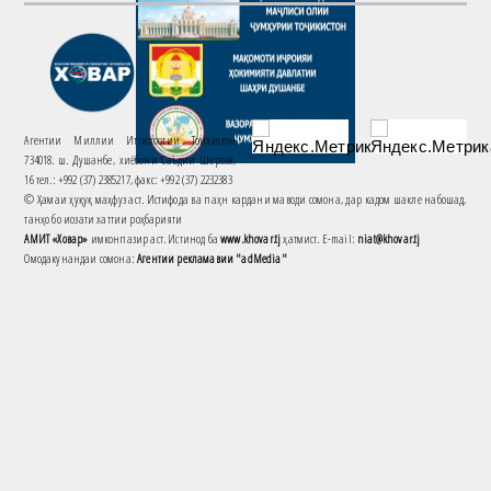
Агентии Миллии Иттилоотии Тоҷикистон
734018. ш. Душанбе, хиёбони Саъдии Шерозӣ,
16 тел.: +992 (37) 2385217, факс: +992 (37) 2232383
© Ҳамаи ҳуқуқ маҳфуз аст. Истифода ва паҳн кардани маводи сомона, дар кадом шакле набошад,
танҳо бо иҷозати хаттии роҳбарияти
АМИТ «Ховар»
имконпазир аст. Истинод ба
www.khovar.tj
ҳатмист. E-mail:
niat@khovar.tj
Омодакунандаи сомона:
Агентии рекламавии "adMedia"