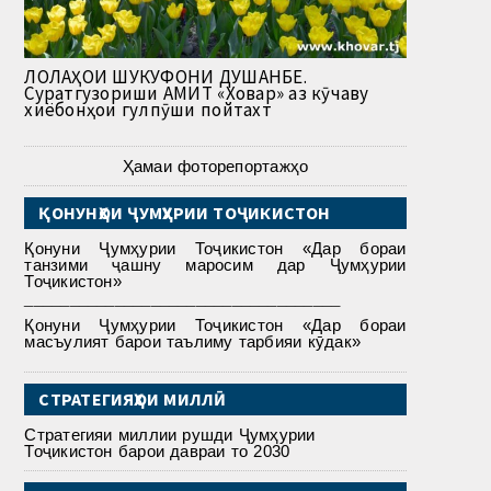
ЛОЛАҲОИ ШУКУФОНИ ДУШАНБЕ.
Суратгузориши АМИТ «Ховар» аз кӯчаву
хиёбонҳои гулпӯши пойтахт
Ҳамаи фоторепортажҳо
ҚОНУНҲОИ ҶУМҲУРИИ ТОҶИКИСТОН
Қонуни Ҷумҳурии Тоҷикистон «Дар бораи
танзими ҷашну маросим дар Ҷумҳурии
Тоҷикистон»
___________________________________
Қонуни Ҷумҳурии Тоҷикистон «Дар бораи
масъулият барои таълиму тарбияи кӯдак»
СТРАТЕГИЯҲОИ МИЛЛӢ
Стратегияи миллии рушди Ҷумҳурии
Тоҷикистон барои давраи то 2030