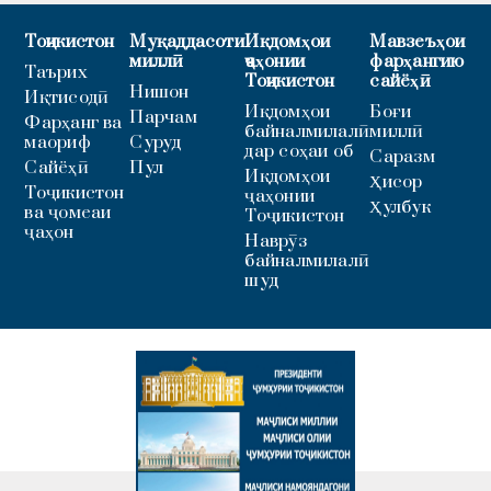
Тоҷикистон
Муқаддасоти
Иқдомҳои
Мавзеъҳои
миллӣ
ҷаҳонии
фарҳангию
Таърих
Тоҷикистон
сайёҳӣ
Нишон
Иқтисодӣ
Иқдомҳои
Боғи
Парчам
Фарҳанг ва
байналмилалӣ
миллӣ
маориф
Суруд
дар соҳаи об
Саразм
Сайёҳӣ
Пул
Иқдомҳои
Ҳисор
Тоҷикистон
ҷаҳонии
Ҳулбук
ва ҷомеаи
Тоҷикистон
ҷаҳон
Наврӯз
байналмилалӣ
шуд