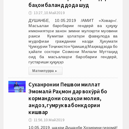
баҳои баланд дода шуд
🕔
13:27, 10.Май 2019
ДУШАНБЕ, 10.05.2019 /АМИТ «Ховар»/.
Масъалаи баробарии гендерӣ ва ҳуқуқу
имкониятҳои занон зимни мулоқоти муовини
раиси Кумитаи ҳолатҳои фавқулода ва
мудофиаи граждании назди Ҳукумати
Ҷумҳурии Тоҷикистон Ҷамшед Маҳмадзода бо
ҳайати сохтори Созмони Милали Муттаҳид
оид ба масъалаҳои баробарии гендерӣ,
густариши ҳуқуқҳо
Матни пурра
▸
Суханронии Пешвои миллат
Эмомалӣ Раҳмон дар вохӯрӣ бо
кормандони соҳаҳои молия,
андоз, гумрук ва бонкдории
кишвар
🕔
11:56, 10.Май 2019
10.05.2019, шаҳри Душанбе Ҳозирини гиромӣ!