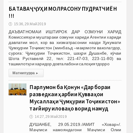
БА ТАВАҶҶУҲИ МОЛРАСОНУ ПУДРАТЧИЁН
!!!
🕔
15:36, 29.Май 2019
ДАЪВАТНОМАИ ИШТИРОК ДАР ОЗМУНИ ХАРИД
Комиссияҳои муштараки озмуни хариди Агентии хариди
давлатии мол, кор ва хизматрасонии назди Ҳукумати
Ҷумҳурии Тоҷикистон (минбаъд –мақомоти ваколатдор,
суроға: Ҷумҳурии Тоҷикистон, шаҳри Душанбе, кӯчаи
Шота Руставелӣ 22, тел: 221-47-03, 223-11-80) ва
ташкилотҳои харидор довталабони салоҳиятдорро
Матни пурра
▸
Парлумон ба Қонун «Дар бораи
разведкаи ҳарбии Қувваҳои
Мусаллаҳи Ҷумҳурии Тоҷикистон»
тағйиру иловаҳо ворид намуд
🕔
14:27, 29.Май 2019
ДУШАНБЕ, 29.05.2019./АМИТ «Ховар»/.
Маҷлиси намояндагони Маҷлиси Олии