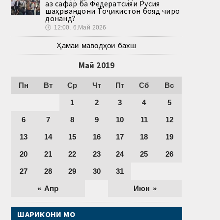
аз сафар ба Федератсияи Русия
шаҳрвандони Тоҷикистон бояд чиро
донанд?
🕔
12:00, 6.Май 2026
Ҳамаи маводҳои бахш
Май 2019
Пн
Вт
Ср
Чт
Пт
Сб
Вс
1
2
3
4
5
6
7
8
9
10
11
12
13
14
15
16
17
18
19
20
21
22
23
24
25
26
27
28
29
30
31
« Апр
Июн »
ШАРИКОНИ МО