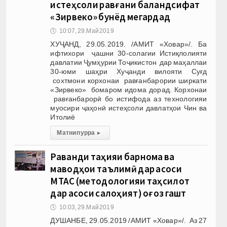
истеҳсоли равғани баландсифат
«Зирвеко» бунёд мегардад
🕔
10:07, 29.Май 2019
ХУҶАНД, 29.05.2019. /АМИТ «Ховар»/. Ба
ифтихори ҷашни 30-солагии Истиқлолияти
давлатии Ҷумҳурии Тоҷикистон дар маҳаллаи
30-юми шаҳри Хуҷанди вилояти Суғд
сохтмони корхонаи равғанбарории ширкати
«Зирвеко» бомаром идома дорад. Корхонаи
равғанбарорӣ бо истифода аз технологияи
муосири ҷаҳонӣ истеҳсоли давлатҳои Чин ва
Итолиё
Матни пурра
▸
Раванди таҳияи барнома ва
маводҳои таълимӣ дар асоси
МТАС (методологияи таҳсилот
дар асоси салоҳият) оғоз гашт
🕔
10:03, 29.Май 2019
ДУШАНБЕ, 29.05.2019 /АМИТ «Ховар»/. Аз 27