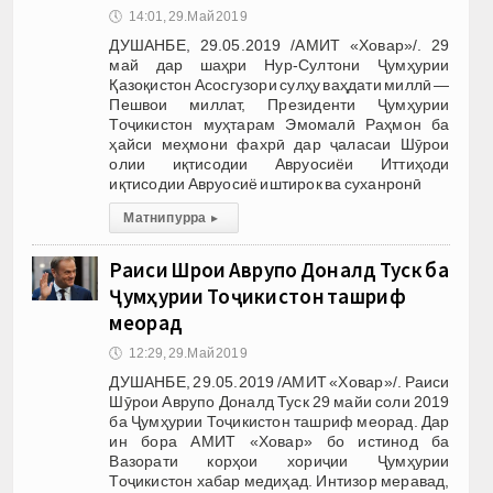
🕔
14:01, 29.Май 2019
ДУШАНБЕ, 29.05.2019 /АМИТ «Ховар»/. 29
май дар шаҳри Нур-Султони Ҷумҳурии
Қазоқистон Асосгузори сулҳу ваҳдати миллӣ —
Пешвои миллат, Президенти Ҷумҳурии
Тоҷикистон муҳтарам Эмомалӣ Раҳмон ба
ҳайси меҳмони фахрӣ дар ҷаласаи Шӯрои
олии иқтисодии Авруосиёи Иттиҳоди
иқтисодии Авруосиё иштирок ва суханронӣ
Матни пурра
▸
Раиси Шӯрои Аврупо Доналд Туск ба
Ҷумҳурии Тоҷикистон ташриф
меорад
🕔
12:29, 29.Май 2019
ДУШАНБЕ, 29.05.2019 /АМИТ «Ховар»/. Раиси
Шӯрои Аврупо Доналд Туск 29 майи соли 2019
ба Ҷумҳурии Тоҷикистон ташриф меорад. Дар
ин бора АМИТ «Ховар» бо истинод ба
Вазорати корҳои хориҷии Ҷумҳурии
Тоҷикистон хабар медиҳад. Интизор меравад,