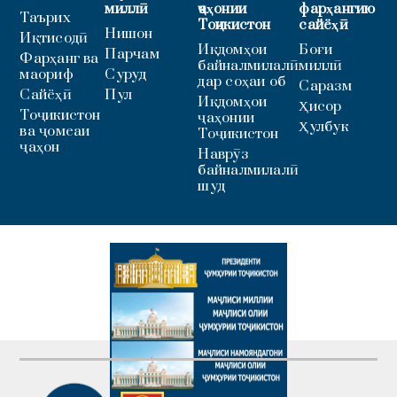
миллӣ
ҷаҳонии
фарҳангию
Таърих
Тоҷикистон
сайёҳӣ
Нишон
Иқтисодӣ
Иқдомҳои
Боғи
Парчам
Фарҳанг ва
байналмилалӣ
миллӣ
маориф
Суруд
дар соҳаи об
Саразм
Сайёҳӣ
Пул
Иқдомҳои
Ҳисор
Тоҷикистон
ҷаҳонии
Ҳулбук
ва ҷомеаи
Тоҷикистон
ҷаҳон
Наврӯз
байналмилалӣ
шуд