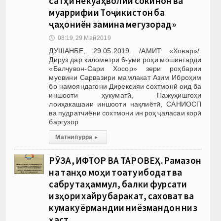
сатҳи некуаҳволии сокинон ва
муаррифии Тоҷикистон ба
ҷаҳониён замина мегузорад»
🕔
08:19, 29.Май 2019
ДУШАНБЕ, 29.05.2019. /АМИТ «Ховар»/.
Дирӯз дар километри 6-уми роҳи мошингарди
«Балҷувон-Сари Хосор» зери роҳбарии
муовини Сарвазири мамлакат Азим Иброҳим
бо намояндагони Дирексияи сохтмонӣ оид ба
иншооти ҳукуматӣ, Пажуҳишгоҳи
лоиҳакашаии иншооти нақлиётӣ, САНИОСП
ва пудратчиёни сохтмони ин роҳ ҷаласаи корӣ
баргузор
Матни пурра
▸
РӮЗА, ИФТОР ВА ТАРОВЕҲ. Рамазон
на танҳо моҳи тоату ибодат ва
сабру таҳаммул, балки фурсати
изҳори хайру баракат, саховат ва
кумаку ёрмандии ниёзмандон низ
ҳаст