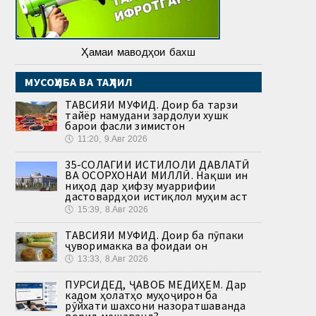
Ҳамаи маводҳои бахш
МУСОҲИБА ВА ТАҲЛИЛ
ТАВСИЯИ МУФИД. Доир ба тарзи
тайёр намудани зардолуи хушк
барои фасли зимистон
🕔
11:20, 9.Авг 2026
35-СОЛАГИИ ИСТИҚЛОЛИ ДАВЛАТӢ
ВА ОСОРХОНАИ МИЛЛӢ. Нақши ин
ниҳод дар ҳифзу муаррифии
дастовардҳои истиқлол муҳим аст
🕔
15:39, 8.Авг 2026
ТАВСИЯИ МУФИД. Доир ба пӯпаки
ҷуворимакка ва фоидаи он
🕔
13:33, 8.Авг 2026
ПУРСИДЕД, ҶАВОБ МЕДИҲЕМ. Дар
кадом ҳолатҳо муҳоҷирон ба
рӯйхати шахсони назоратшаванда
ворид мешаванд?