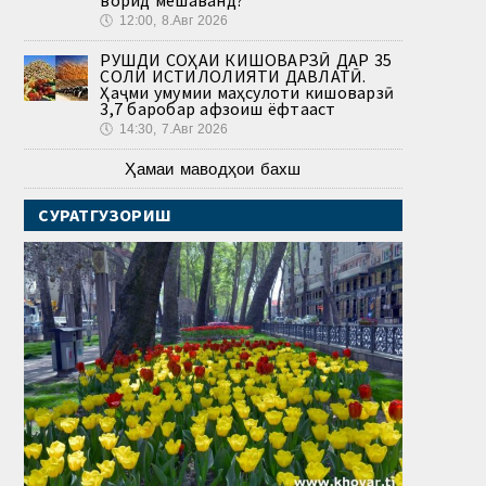
🕔
12:00, 8.Авг 2026
РУШДИ СОҲАИ КИШОВАРЗӢ ДАР 35
СОЛИ ИСТИҚЛОЛИЯТИ ДАВЛАТӢ.
Ҳаҷми умумии маҳсулоти кишоварзӣ
3,7 баробар афзоиш ёфтааст
🕔
14:30, 7.Авг 2026
Ҳамаи маводҳои бахш
СУРАТГУЗОРИШ