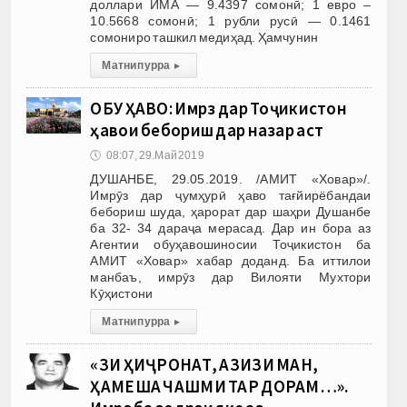
доллари ИМА — 9.4397 сомонӣ; 1 евро –
10.5668 сомонӣ; 1 рубли русӣ — 0.1461
сомониро ташкил медиҳад. Ҳамчунин
Матни пурра
▸
ОБУ ҲАВО: Имрӯз дар Тоҷикистон
ҳавои бебориш дар назар аст
🕔
08:07, 29.Май 2019
ДУШАНБЕ, 29.05.2019. /АМИТ «Ховар»/.
Имрӯз дар ҷумҳурӣ ҳаво тағйирёбандаи
бебориш шуда, ҳарорат дар шаҳри Душанбе
ба 32- 34 дараҷа мерасад. Дар ин бора аз
Агентии обуҳавошиносии Тоҷикистон ба
АМИТ «Ховар» хабар доданд. Ба иттилои
манбаъ, имрӯз дар Вилояти Мухтори
Кӯҳистони
Матни пурра
▸
«ЗИ ҲИҶРОНАТ, АЗИЗИ МАН,
ҲАМЕША ЧАШМИ ТАР ДОРАМ…».