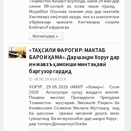
Тоҷикистон Қоҳир Расулзода, шаби 28 май дар
синни 88-солагӣ аз олам чашм пӯшид.
Муҳаббат Охунова тамоми умр дар мактаби
Хистеварз омӯзгорӣ карда, яке аз шахсиятҳои
обрӯманди ҷамоати Хистеварзу ноҳияи
Бобоҷон Ғафуров ва
Матни пурра
▸
«ТАҲСИЛИ ФАРОГИР: МАКТАБ
БАРОИ ҲАМА». Дар шаҳри Хоруғ дар
ин мавзӯъ ҳамоиши минтақавӣ
баргузор гардид
🕔
08:56, 29.Май 2019
ХОРУҒ, 29.05.2019 /АМИТ «Ховар»/. Соли
2018 Асосгузори сулҳу ваҳдати миллӣ-
Пешвои миллат, Президенти Ҷумҳурии
Тоҷикистон муҳтарам Эмомалӣ Раҳмон ба
Конвенсияи Созмони Милали Муттаҳид оид
ба шахсони оризаи ҷисмонӣ дошта имзо
гузоштанд. Ба ин муносибат дар шаҳри Хоруғ,
дар толори Донишгоҳи Осиёи