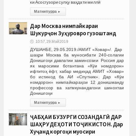
ки Асосгузори сулҳу ваҳдати миллӣ
Матни пурра
▸
Дар Москва нимпайкараи
Шукурҷон Зуҳуровро гузоштанд
🕔
10:57, 29.Май 2019
ДУШАНБЕ, 29.05.2019./АМИТ «Ховар»/. Дар
шаҳри Москва ба муносибати 240-солагии
Донишгоҳи давлатии заминсозии Россия дар
як маросими ботантана «Кӯи номдорон»
ифтитоҳ ёфт, хабар медиҳад АМИТ «Ховар»
бо истинод ба АИ «Спутник». Дар «Кӯи
номдорон» нимпайкараҳои 12 донишманду
профессор ва хатмкунандагони шинохтаи
Донишгоҳи
Матни пурра
▸
ҶАБҲАИ БУЗУРГИ СОЗАНДАГӢ ДАР
ШАҲРУ ДЕҲОТИ ТОҶИКИСТОН. Дар
Хуҷанд коргоҳи муосири