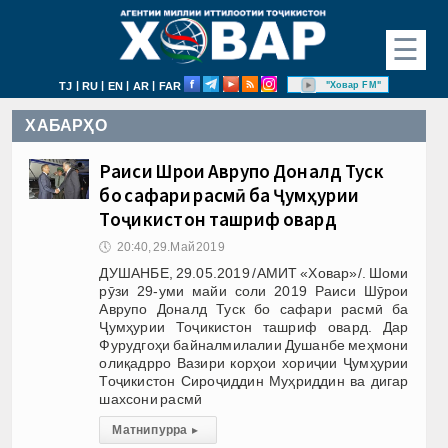
☰
|
|
|
|
"Ховар FM"
TJ
RU
EN
AR
FAR
ХАБАРҲО
Раиси Шӯрои Аврупо Доналд Туск
бо сафари расмӣ ба Ҷумҳурии
Тоҷикистон ташриф овард
🕔
20:40, 29.Май 2019
ДУШАНБЕ, 29.05.2019 /АМИТ «Ховар»/. Шоми
рӯзи 29-уми майи соли 2019 Раиси Шӯрои
Аврупо Доналд Туск бо сафари расмӣ ба
Ҷумҳурии Тоҷикистон ташриф овард. Дар
Фурудгоҳи байналмилалии Душанбе меҳмони
олиқадрро Вазири корҳои хориҷии Ҷумҳурии
Тоҷикистон Сироҷиддин Муҳриддин ва дигар
шахсони расмӣ
Матни пурра
▸