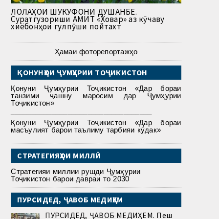
ЛОЛАҲОИ ШУКУФОНИ ДУШАНБЕ.
Суратгузориши АМИТ «Ховар» аз кӯчаву
хиёбонҳои гулпӯши пойтахт
Ҳамаи фоторепортажҳо
ҚОНУНҲОИ ҶУМҲУРИИ ТОҶИКИСТОН
Қонуни Ҷумҳурии Тоҷикистон «Дар бораи
танзими ҷашну маросим дар Ҷумҳурии
Тоҷикистон»
___________________________________
Қонуни Ҷумҳурии Тоҷикистон «Дар бораи
масъулият барои таълиму тарбияи кӯдак»
СТРАТЕГИЯҲОИ МИЛЛӢ
Стратегияи миллии рушди Ҷумҳурии
Тоҷикистон барои давраи то 2030
ПУРСИДЕД, ҶАВОБ МЕДИҲЕМ
ПУРСИДЕД, ҶАВОБ МЕДИҲЕМ. Пеш