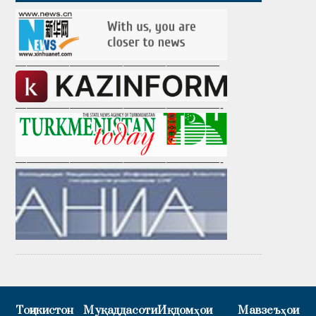
———————————————————
———————————————————-
———————————————————-
Тоҷикистон
Муқаддасоти
Иқдомҳои
Мавзеъҳои