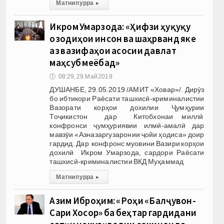
Матни пурра
▸
Икром Умарзода: «Ҳифзи ҳуқуқу
озодиҳои инсон ва шаҳрванд яке
аз вазифаҳои асосии давлат
маҳсуб меёбад»
🕔
08:29, 29.Май 2019
ДУШАНБЕ, 29.05.2019 /АМИТ «Ховар»/. Дирӯз
бо ибтикори Раёсати ташхисӣ-криминалистии
Вазорати корҳои дохилии Ҷумҳурии
Тоҷикистон дар Китобхонаи миллӣ
конфронси ҷумҳуриявии илмӣ-амалӣ дар
мавзӯи «Азназаргузаронии ҷойи ҳодиса» доир
гардид. Дар конфронс муовини Вазири корҳои
дохилӣ Икром Умарзода, сардори Раёсати
ташхисӣ-криминалистии ВКД Муҳаммад
Матни пурра
▸
Азим Иброҳим: «Роҳи «Балҷувон-
Сари Хосор» ба беҳтар гардидани