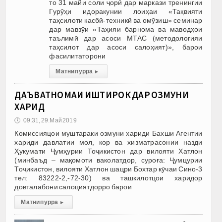
то 31 майи соли ҷорӣ дар маркази тренингии
Гурӯҳи идоракунии лоиҳаи «Тақвияти
таҳсилоти касбӣ-техникӣ ва омӯзиш» семинар
дар мавзӯи «Таҳияи барнома ва маводҳои
таълимӣ дар асоси МТАС (методологияи
таҳсилот дар асоси салоҳият)», барои
фасилитаторони
Матни пурра
▸
ДАЪВАТНОМАИ ИШТИРОК ДАР ОЗМУНИ
ХАРИД
🕔
09:31, 29.Май 2019
Комиссияцои муштараки озмуни хариди Бахши Агентии
хариди давлатии мол, кор ва хизматрасонии назди
Ҳукумати Ҷумҳурии Тоҷикистон дар вилояти Хатлон
(минбаъд – мақомоти ваколатдор, суроға: Ҷумцурии
Тоҷикистон, вилояти Хатлон шацри Бохтар кӯчаи Сино-3
тел: 83222-2,-72-30) ва ташкилотцои харидор
довталабони салоциятдорро барои
Матни пурра
▸