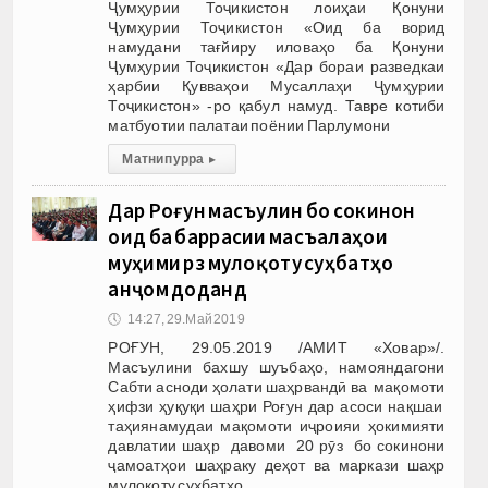
Ҷумҳурии Тоҷикистон лоиҳаи Қонуни
Ҷумҳурии Тоҷикистон «Оид ба ворид
намудани тағйиру иловаҳо ба Қонуни
Ҷумҳурии Тоҷикистон «Дар бораи разведкаи
ҳарбии Қувваҳои Мусаллаҳи Ҷумҳурии
Тоҷикистон» -ро қабул намуд. Тавре котиби
матбуотии палатаи поёнии Парлумони
Матни пурра
▸
Дар Роғун масъулин бо сокинон
оид ба баррасии масъалаҳои
муҳими рӯз мулоқоту суҳбатҳо
анҷом доданд
🕔
14:27, 29.Май 2019
РОҒУН, 29.05.2019 /АМИТ «Ховар»/.
Масъулини бахшу шуъбаҳо, намояндагони
Сабти асноди ҳолати шаҳрвандӣ ва мақомоти
ҳифзи ҳуқуқи шаҳри Роғун дар асоси нақшаи
таҳиянамудаи мақомоти иҷроияи ҳокимияти
давлатии шаҳр давоми 20 рӯз бо сокинони
ҷамоатҳои шаҳраку деҳот ва маркази шаҳр
мулоқоту суҳбатҳо