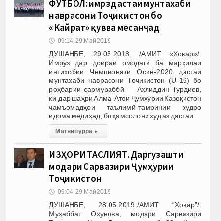
ФУТБОЛ: имрӯз дастаи мунтахаби
наврасони Тоҷикистон бо
«Кайрат» қувва месанҷад
🕔
09:14, 29.Май 2019
ДУШАНБЕ, 29.05.2018. /АМИТ «Ховар»/.
Имрӯз дар доираи омодагӣ ба марҳилаи
интихобии Чемпионати Осиё-2020 дастаи
мунтахаби наврасони Тоҷикистон (U-16) бо
роҳбарии сармураббӣ — Аҳлиддин Турдиев,
ки дар шаҳри Алма-Атои Ҷумҳурии Қазоқистон
ҷамъомадҳои таълимӣ-тамринии худро
идома медиҳад, бо ҳамсолони худ аз дастаи
Матни пурра
▸
ИЗҲОРИ ТАСЛИЯТ. Даргузашти
модари Сарвазири Ҷумҳурии
Тоҷикистон
🕔
09:04, 29.Май 2019
ДУШАНБЕ, 28.05.2019./АМИТ “Ховар”/.
Муҳаббат Охунова, модари Сарвазири