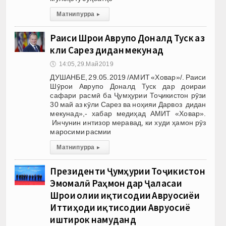
Матни пурра
▸
Раиси Шӯрои Аврупо Доналд Туск аз
кӯли Сарез дидан мекунад
🕔
14:05, 29.Май 2019
ДУШАНБЕ, 29.05.2019 /АМИТ «Ховар»/. Раиси
Шӯрои Аврупо Доналд Туск дар доираи
сафари расмӣ ба Ҷумҳурии Тоҷикистон рӯзи
30 май аз кӯли Сарез ва ноҳияи Дарвоз дидан
мекунад»,- хабар медиҳад АМИТ «Ховар».
Инчунин интизор меравад, ки худи ҳамон рӯз
маросими расмии
Матни пурра
▸
Президенти Ҷумҳурии Тоҷикистон
Эмомалӣ Раҳмон дар Ҷаласаи
Шӯрои олии иқтисодии Авруосиёи
Иттиҳоди иқтисодии Авруосиё
иштирок намуданд