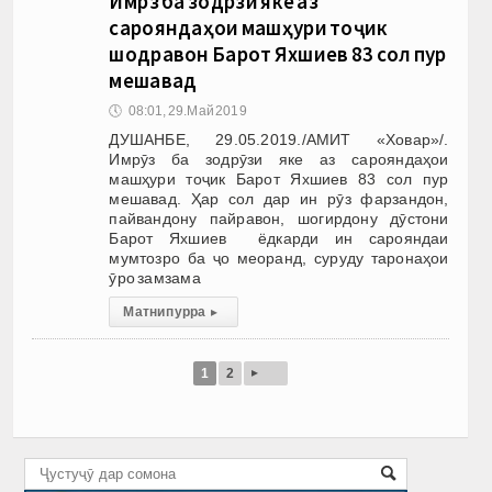
Имрӯз ба зодрӯзи яке аз
сарояндаҳои машҳури тоҷик
шодравон Барот Яхшиев 83 сол пур
мешавад
🕔
08:01, 29.Май 2019
ДУШАНБЕ, 29.05.2019./АМИТ «Ховар»/.
Имрӯз ба зодрӯзи яке аз сарояндаҳои
машҳури тоҷик Барот Яхшиев 83 сол пур
мешавад. Ҳар сол дар ин рӯз фарзандон,
пайвандону пайравон, шогирдону дӯстони
Барот Яхшиев ёдкарди ин сарояндаи
мумтозро ба ҷо меоранд, суруду таронаҳои
ӯро замзама
Матни пурра
▸
▸
1
2