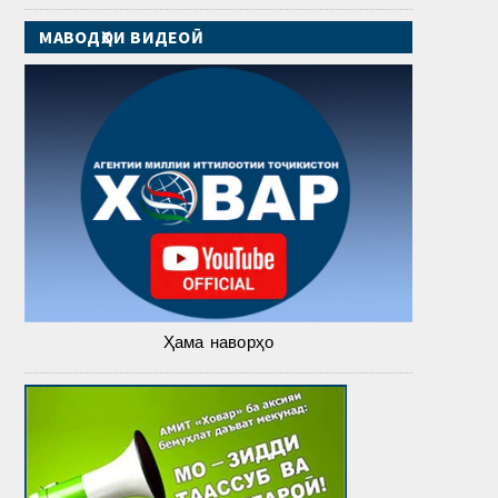
МАВОДҲОИ ВИДЕОӢ
Ҳама наворҳо