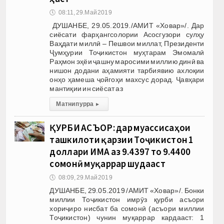
🕔
08:11, 29.Май 2019
ДУШАНБЕ, 29.05.2019./АМИТ «Ховар»/. Дар
сиёсати фарҳангсолории Асосгузори сулҳу
Ваҳдати миллӣ – Пешвои миллат, Президенти
Ҷумҳурии Тоҷикис­тон муҳтарам Эмомалӣ
Раҳмон эҳёи ҷашну маросими миллию динӣ ва
нишон додани аҳамияти тарбиявию ахлоқии
онҳо ҳамеша ҷойгоҳи махсус дорад. Ҷавҳа­ри
манти­қии ин сиёсат аз
Матни пурра
▸
ҚУРБИ АСЪОР: дар муассиcаҳои
ташкилоти қарзии Тоҷикистон 1
доллари ИМА аз 9.4397 то 9.4400
сомонӣ муқаррар шудааст
🕔
08:09, 29.Май 2019
ДУШАНБЕ, 29.05.2019 /АМИТ «Ховар»/. Бонки
миллии Тоҷикистон имрӯз қурби асъори
хориҷиро нисбат ба сомонӣ (асъори миллии
Тоҷикистон) чунин муқаррар кардааст: 1