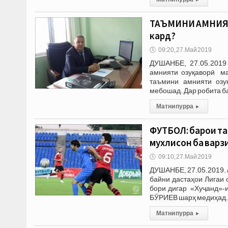
ТАЪМИНИ АМНИЯТИ
кард?
🕔
09:20, 27.Май 2019
ДУШАНБЕ, 27.05.2019 
амнияти озуқаворӣ ма
таъмини амнияти озу
мебошад. Дар робита ба
Матни пурра
▸
ФУТБОЛ: барои та
мухлисон ба вар
🕔
09:10, 27.Май 2019
ДУШАНБЕ, 27.05.2019. 
байни дастаҳои Лигаи
бори дигар «Хуҷанд»-
БӮРИЕВ шарҳ медиҳад.
Матни пурра
▸