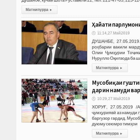
Матни пурра
▸
Ҳайати парлумони
🕔
11:14, 27.Май 2019
ДУШАНБЕ, 27.05.2019.
роҳбарии вакили мард
Олии Ҷумҳурии Тоҷик
Нурулло Оқилзода ба ш
Матни пурра
▸
Мусобиқаи гуштин
дар ин намуди ва
🕔
10:29, 27.Май 2019
ХОРУҒ, 27.05.2019 /
ҷумҳуриявӣ аз намуди 
баргузор гардид. Мусо
дуюму сеюмро тимҳои
Матни пурра
▸