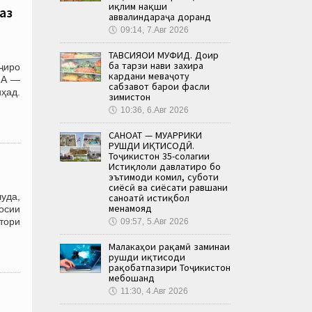
иқлим нақши
аз
аввалиндараҷа доранд
🕔
09:14, 7.Авг 2026
ТАВСИЯҲОИ МУФИД. Доир
ба тарзи нави захира
ҷиро
кардани меваҷоту
МА —
сабзавот барои фасли
ҳад.
зимистон
🕔
10:36, 6.Авг 2026
САНОАТ — МУҲАРРИКИ
РУШДИ ИҚТИСОДӢ.
Тоҷикистон 35-солагии
Истиқлоли давлатиро бо
эътимоди комил, суботи
сиёсӣ ва сиёсати равшани
уда,
саноатӣ истиқбол
менамояд
носии
тори
🕔
09:57, 5.Авг 2026
Малакаҳои рақамӣ заминаи
рушди иқтисоди
рақобатпазири Тоҷикистон
мебошанд
🕔
11:30, 4.Авг 2026