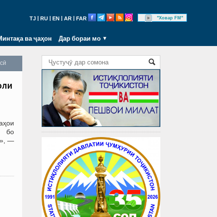
|
|
|
|
"Ховар FM"
TJ
RU
EN
AR
FAR
Минтақа ва ҷаҳон
Дар бораи мо
осӣ
оли
аҳои
о бо
», —