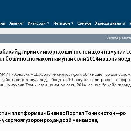
иҷӣ
Амният
Иқтисодӣ
Иҷтимоӣ
Сайёҳӣ
Хариди давлатӣ
Ба саҳифаи ас
навбақайдгирии симкортҳо шиносномаҳои намунаи с
густ бо шиносномаҳои намунаи соли 2014 иваз намоед
/АМИТ «Ховар»/. «Шахсоне, ки симкортҳои мобилиашон бо шиносном
 қайд гирифта шудаанд, бояд то 10 августи соли равон онҳор
и Ҷумҳурии Тоҷикистон намунаи соли 2014 аз нав ба қайд гиранд
стин платформаи «Бизнес Портал Тоҷикистон»-ро
ну сармоягузорон роҳандозӣ менамояд