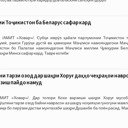
и Тоҷикистон ба Беларус сафар кард
 /АМИТ «Ховар»/. Субҳи имрӯз ҳайати парлумонии Тоҷикистон т
умӣ, раиси Гурӯҳи дустӣ ва ҳамкории Маҷлиси намояндагони Маҷ
истон бо Палатаи намояндагони Маҷлиси миллии Ҷумҳурии Бел
аҳри Минск сафар кард. Тавре котиби
и тарзи озод дар шаҳри Хоруғ даҳҳо чеҳраҳои навр
рзиш пайдо намуд
АМИТ «Ховар»/. Дар толори Кохи варзиши шаҳри Хоруғ мусоб
гӯштини тарзи озод байни наврасон аз шаҳру ноҳияҳои гуногуни мам
биқа бо пирӯзии дастаи мунтахаби шаҳри Душанбе ба поён расид. М