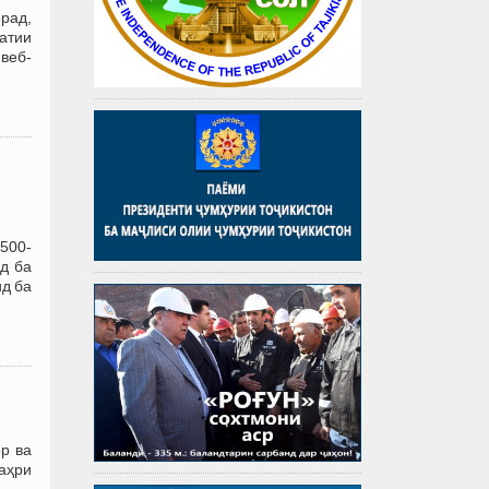
рад,
атии
 веб-
500-
д ба
ид ба
р ва
аҳри