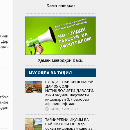
Ҳама наворҳо
мини
 Дар
ррас
Ҳамаи маводҳои бахш
МУСОҲИБА ВА ТАҲЛИЛ
РУШДИ СОҲАИ КИШОВАРЗӢ
ДАР 35 СОЛИ
ИСТИҚЛОЛИЯТИ ДАВЛАТӢ.
Ҳаҷми умумии маҳсулоти
тбол
кишоварзӣ 3,7 баробар
анбе
афзоиш ёфтааст
ддин
🕔
14:30, 7.Авг 2026
ТАҒЙИРЁБИИ ИҚЛИМ ВА
ПАЙОМАДҲОИ ОН. Дар
соҳаи кишоварзӣ ҳаво ва