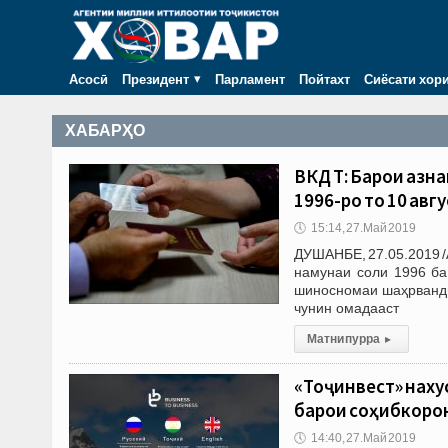
Асосӣ
Президент
Парламент
Пойтахт
Сиёсати хор
ХАБАРҲО
ВКД ҶТ: Барои аз
1996-ро то 10 ав
🕔
15:14, 27.Май 2019
ДУШАНБЕ, 27.05.2019 
намунаи соли 1996 ба
шиносномаи шаҳрванди
чунин омадааст
Матни пурра
▸
«Тоҷинвест» наху
барои соҳибкоро
🕔
14:40, 27.Май 2019