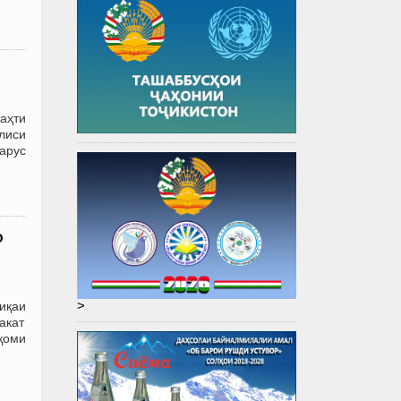
аҳти
лиси
арус
о
>
иқаи
лакат
ақоми