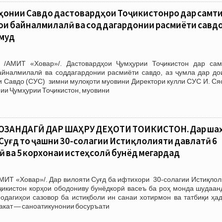
ҳонии Савдо дастовардҳои Тоҷикистонро дар самт
ои байналмилалӣ ва соддагардонии расмиёти савд
амуд
 /АМИТ «Ховар»/. Дастовардҳои Ҷумҳурии Тоҷикистон дар сам
айналмилалӣ ва соддагардонии расмиёти савдо, аз ҷумла дар до
 Савдо (СУС) зимни мулоқоти муовини Директори кулли СУС И. Ся
мии Ҷумҳурии Тоҷикистон, муовини
СОЗАНДАГӢ ДАР ШАҲРУ ДЕҲОТИ ТОҶИКИСТОН. Дар ша
Суғд то ҷашни 30-солагии Истиқлолияти давлатӣ 6
ӣ ва 5 корхонаи истеҳсолӣ бунёд мегардад
МИТ «Ховар»/. Дар вилояти Суғд ба ифтихори 30-солагии Истиқлол
ҷикистон корҳои ободониву бунёдкорӣ васеъ ба роҳ монда шудаанд
модагиҳои сазовор ба истиқболи ин санаи хотирмон ва татбиқи ҳа
акат — саноатикунонии босуръати