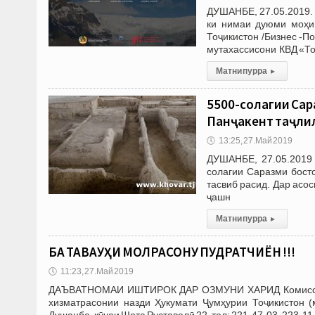
ДУШАНБЕ, 27.05.2019. 
ки нимаи дуюми моҳи
Тоҷикистон /Бизнес -П
мутахассисони КВД «То
Матни пурра
▸
5500-солагии Сар
Панҷакент таҷли
🕔
13:25, 27.Май 2019
ДУШАНБЕ, 27.05.2019 
солагии Саразми бост
тасвиб расид. Дар асо
ҷашн
Матни пурра
▸
БА ТАВАҶҶУҲИ МОЛРАСОНУ ПУДРАТЧИЁН !!!
🕔
11:23, 27.Май 2019
ДАЪВАТНОМАИ ИШТИРОК ДАР ОЗМУНИ ХАРИД Комиссияҳо
хизматрасонии назди Ҳукумати Ҷумҳурии Тоҷикистон (
Душанбе, кӯчаи Шота Руставелӣ 22, тел: 221-47-03, 223-1