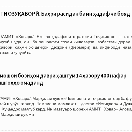
 ОЗУҚАВОРӢ. Баҳри расидан ба ин ҳадаф чӣ бояд
/АМИТ «Ховар»/. Яке аз ҳадафҳои стратегии Тоҷикистон – таъ
ҳсуб шуда, он ба пешрафти соҳаи кишоварзӣ вобастагӣ дорад.
қаворӣ саҳми хоҷагиҳои деҳқонӣ (фермерӣ) ва инфиродӣ наза
 вазъи кунунӣ ва
мошои бозиҳои даври ҳаштум 14 ҳазору 400 нафар
зишгоҳҳо омаданд
/АМИТ «Ховар»/. Марҳилаи дуюми Чемпионати Тоҷикистон оид ба фу
 олӣ шурӯъ гардид. Чемпиони мамлакат – дастаи «Истиқлол»-и Душ
и Хуҷандро мағлуб кард. Ин мавзӯъро шореҳи АМИТ «Ховар» Алови
 Марҳилаи дуюми