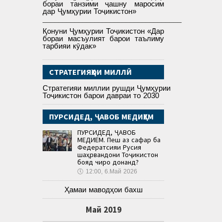
бораи танзими ҷашну маросим
дар Ҷумҳурии Тоҷикистон»
___________________________________
Қонуни Ҷумҳурии Тоҷикистон «Дар
бораи масъулият барои таълиму
тарбияи кӯдак»
СТРАТЕГИЯҲОИ МИЛЛӢ
Стратегияи миллии рушди Ҷумҳурии
Тоҷикистон барои давраи то 2030
ПУРСИДЕД, ҶАВОБ МЕДИҲЕМ
ПУРСИДЕД, ҶАВОБ
МЕДИҲЕМ. Пеш аз сафар ба
Федератсияи Русия
шаҳрвандони Тоҷикистон
бояд чиро донанд?
🕔
12:00, 6.Май 2026
Ҳамаи маводҳои бахш
Май 2019