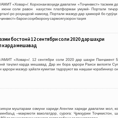
/АМИТ «Ховар»/. Корхонаи воҳиди давлатии «Тоҷинвест» тасмим до
 июни соли равон нахустин платформаи умумӣ- Портали тиҷор
ортал/-ро роҳандозӣ намояд. Портали мазкур дар ҳамкорӣ бо гурӯҳи
ҷинвест» барои соҳибкорону сармоягузорон таҳия
азми бостонӣ 12 сентябри соли 2020 дар шаҳри
л карда мешавад
/АМИТ «Ховар»/. 12 сентябри соли 2020 дар шаҳри Панҷакент 5
онӣ таҷлил карда мешавад. Дар ин бора қарори Раиси вилояти Суғ
си қарори мазкур ҳайати кумитаи тадорукот ва нақшаи чорабиниҳо о
и муштараки озмуни хариди Агентии хариди давлатии мол, ко
минбаъд –мақомоти ваколатдор, суроға: Ҷумҳурии Тоҷикистон, ш
1-80) ва ташкилотҳои харидор довталабони салоҳиятдорро