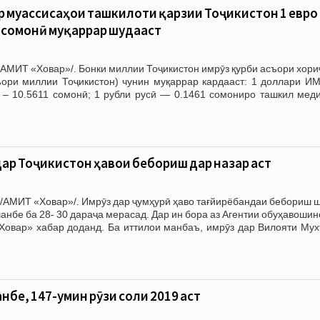
 муассиcаҳои ташкилоти қарзии Тоҷикистон 1 евро 
0 сомонӣ муқаррар шудааст
АМИТ «Ховар»/. Бонки миллии Тоҷикистон имрӯз қурби асъори хори
ъори миллии Тоҷикистон) чунин муқаррар кардааст: 1 доллари И
о – 10.5611 сомонӣ; 1 рубли русӣ — 0.1461 сомониро ташкил меди
дар Тоҷикистон ҳавои бебориш дар назар аст
/АМИТ «Ховар»/. Имрӯз дар ҷумҳурӣ ҳаво тағйирёбандаи бебориш ш
анбе ба 28- 30 дараҷа мерасад. Дар ин бора аз Агентии обуҳавоши
Ховар» хабар доданд. Ба иттилои манбаъ, имрӯз дар Вилояти Мух
бе, 147-умин рӯзи соли 2019 аст