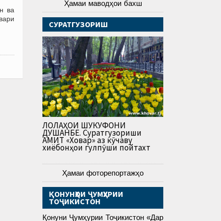
Ҳамаи маводҳои бахш
н ва
рвари
СУРАТГУЗОРИШ
ЛОЛАҲОИ ШУКУФОНИ
ДУШАНБЕ. Суратгузориши
АМИТ «Ховар» аз кӯчаву
хиёбонҳои гулпӯши пойтахт
Ҳамаи фоторепортажҳо
ҚОНУНҲОИ ҶУМҲУРИИ
ТОҶИКИСТОН
Қонуни Ҷумҳурии Тоҷикистон «Дар