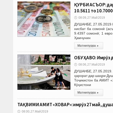
ҚУРБИ АСЪОР: дар
10.5611 то 10.700
🕔
08:09, 27.Май 2019
ДУШАНБЕ, 27.05.2019 /
нисбат ба сомонӣ (ас
9.4397 сомонӣ; 1 евр
Ҳамчунин
Матни пурра
▸
ОБУ ҲАВО: Имрӯз 
🕔
08:06, 27.Май 2019
ДУШАНБЕ, 27.05.2019. 
ҳарорат дар шаҳри Душ
Тоҷикистон ба АМИТ «
Кӯҳистони
Матни пурра
▸
ТАҚВИМИ АМИТ «ХОВАР»: имрӯз 27 май, душан
🕔
08:00, 27.Май 2019