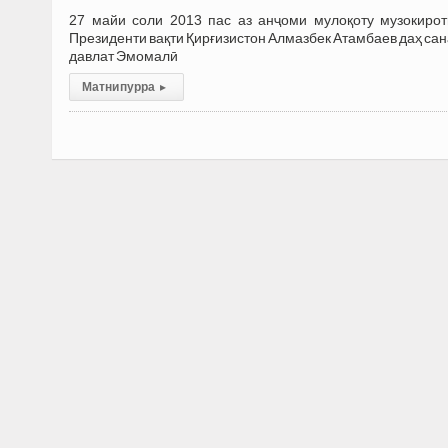
27 майи соли 2013 пас аз анҷоми мулоқоту музокиро
Президенти вақти Қирғизистон Алмазбек Атамбаев даҳ сана
давлат Эмомалӣ
Матни пурра
▸