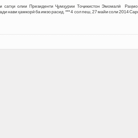
ти сатҳи олии Президенти Ҷумҳурии Тоҷикистон Эмомалӣ Раҳмо
ди нави ҳамкорӣ ба имзо расид. *** 4 сол пеш, 27 майи соли 2014 Са