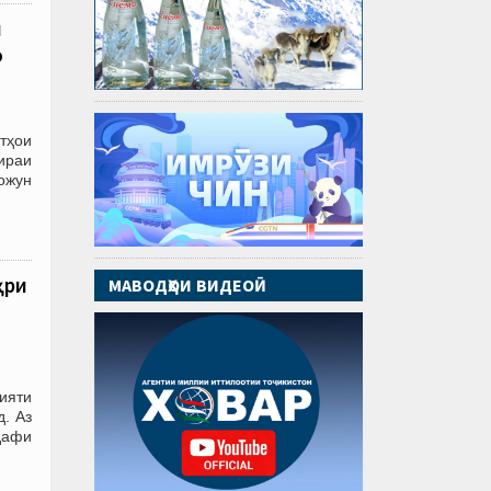
и
о
тҳои
ираи
ожун
ҳри
МАВОДҲОИ ВИДЕОӢ
ияти
. Аз
дафи