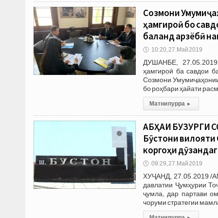
Созмони Умумиҷа
ҳамгироӣ бо савд
баланд арзёбӣ н
🕔
10:20, 27.Май 2019
ДУШАНБЕ, 27.05.2019
ҳамгироӣ ба савдои б
Созмони Умумиҷаҳонии
бо роҳбари ҳайати рас
Матни пурра
▸
ҶАБҲАИ БУЗУРГИ 
Бӯстони вилояти 
коргоҳи дӯзандаг
🕔
09:29, 27.Май 2019
ХУҶАНД, 27.05.2019 /А
давлатии Ҷумҳурии То
ҷумла, дар партави о
чоруми стратегии мамл
Матни пурра
▸