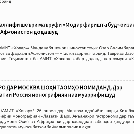
доранд
уаллифи шеъри маъруфи «Модар фаришта буд» ҷоиза
и Афғонистон дода шуд
АМИТ «Ховар»/. Чанде қабл шоири шинохтаи тоҷик Озар Салим бара
оот ва фарҳанги Афғонистон — «Килки заррин» гардид. Тавре аз Ваз
рии Тоҷикистон ба АМИТ «Ховар» хабар доданд, дар озмуни «К
О ДАР МОСКВА ШОҲИ ТАОМҲО НОМИДАНД. Дар
атии Россия монографияи нав муаррифӣ шуд
/АМИТ «Ховар»/. 26 апрел дар Маркази адабиёти шарқи Китобх
рифии монографияи «Лаззати Шарқ. Анъанаҳои гастрономӣ дар таъ
рдумони Осиё ва Африқо», ки дар кафедраи забонҳои ҳиндуэрон
давлатии муносибатҳои байналмилалии шаҳри