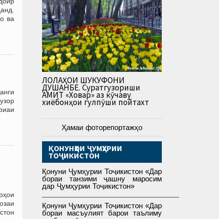
 доир
данд.
о ва
ЛОЛАҲОИ ШУКУФОНИ
ДУШАНБЕ. Суратгузориши
анги
АМИТ «Ховар» аз кӯчаву
узор
хиёбонҳои гулпӯши пойтахт
фиаи
Ҳамаи фоторепортажҳо
ҚОНУНҲОИ ҶУМҲУРИИ
ТОҶИКИСТОН
Қонуни Ҷумҳурии Тоҷикистон «Дар
бораи танзими ҷашну маросим
дар Ҷумҳурии Тоҷикистон»
___________________________________
рҳои
возаи
Қонуни Ҷумҳурии Тоҷикистон «Дар
стон
бораи масъулият барои таълиму