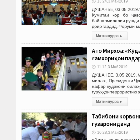
🕔
13:24, 3.Май 2019
ДУШАНБЕ, 03.05.2019 /
Кумитаи кор бо ҷав
байналмилалии рушди 
доир гардид. Форуми м
Матни пурра
▸
Ато Мирхоҷа: «Кӯд
ғамхориҳои падар
🕔
11:12, 3.Май 2019
ДУШАНБЕ, 3.05.2019. /
миллат, Президенти Ҷ
нафар кӯдакони оилаҳ
гурӯҳҳои террористию 
Матни пурра
▸
Табибони корвони
гузарониданд
🕔
10:28, 3.Май 2019