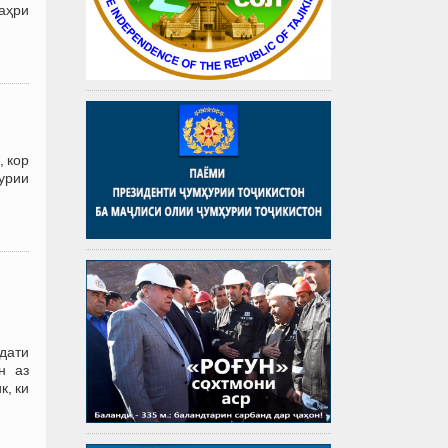
аҳри
 кор
урии
ҳдати
н аз
к, ки