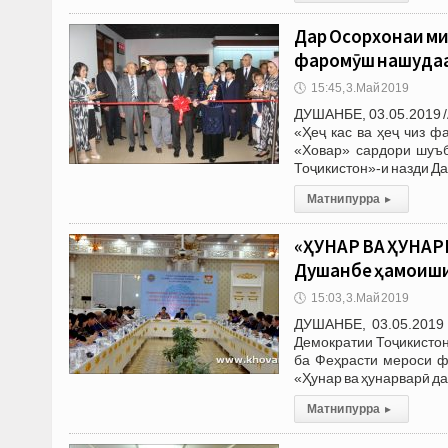
Дар Осорхонаи мил
фаромӯш нашудаа
🕔
15:45, 3.Май 2019
ДУШАНБЕ, 03.05.2019 
«Ҳеҷ кас ва ҳеҷ чиз 
«Ховар» сардори шуъб
Тоҷикистон»-и назди Д
Матни пурра
▸
«ҲУНАР ВА ҲУНАРВ
Душанбе ҳамоиши
🕔
15:03, 3.Май 2019
ДУШАНБЕ, 03.05.2019 
Демократии Тоҷикисто
ба Феҳрасти мероси ф
«Ҳунар ва ҳунарварӣ д
Матни пурра
▸