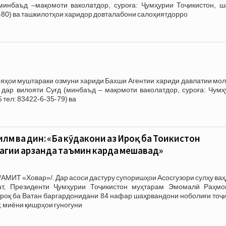
минбаъд –мақомоти ваколатдор, суроға: Ҷумҳурии Тоҷикистон, ш
1-80) ва ташкилотҳои харидор довталабони салоҳиятдорро
муштараки озмуни хариди Бахши Агентии хариди давлатии мол,
 дар вилояти Суғд (минбаъд – мақомоти ваколатдор, суроға: Чумҳ
 тел: 83422-6-35-79) ва
лм ва дин: «Ба кӯдакони аз Ироқ ба Тоҷикистон
агии арзанда таъмин карда мешавад»
/АМИТ «Ховар»/. Дар асоси дастуру супоришҳои Асосгузори сулҳу ва
т, Президенти Ҷумҳурии Тоҷикистон муҳтарам Эмомалӣ Раҳмо
роқ ба Ватан баргардонидани 84 нафар шаҳрвандони ноболиғи тоҷи
, миёни қишрҳои гуногуни