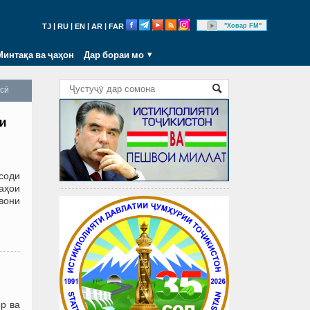
|
|
|
|
"Ховар FM"
TJ
RU
EN
AR
FAR
Минтақа ва ҷаҳон
Дар бораи мо
осӣ
и
соди
аҳои
вони
р ва