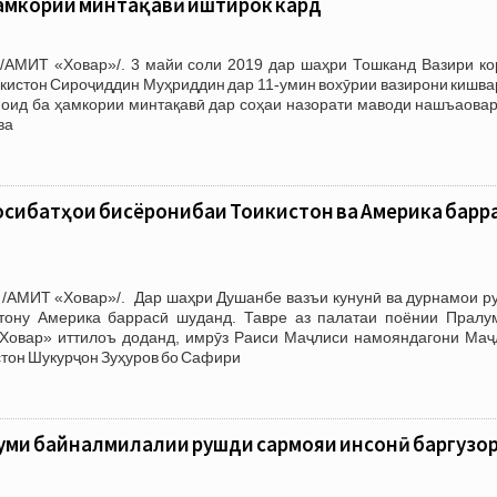
ҳамкории минтақавӣ иштирок кард
/АМИТ «Ховар»/. 3 майи соли 2019 дар шаҳри Тошканд Вазири ко
кистон Сироҷиддин Муҳриддин дар 11-умин вохӯрии вазирони кишва
 оид ба ҳамкории минтақавӣ дар соҳаи назорати маводи нашъаовар
ва
сибатҳои бисёрҷонибаи Тоҷикистон ва Америка барр
 /АМИТ «Ховар»/. Дар шаҳри Душанбе вазъи кунунӣ ва дурнамои р
тону Америка баррасӣ шуданд. Тавре аз палатаи поёнии Пралу
Ховар» иттилоъ доданд, имрӯз Раиси Маҷлиси намояндагони Маҷ
тон Шукурҷон Зуҳуров бо Сафири
уми байналмилалии рушди сармояи инсонӣ баргузо