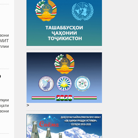
вони
АМИТ
ллии
р
лқии
>
ҳати
вони