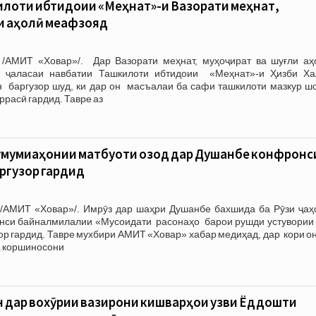
илоти ибтидоии «Меҳнат»-и Вазорати меҳнат,
ли аҳолӣ меафзояд
/АМИТ «Ховар»/. Дар Вазорати меҳнат, муҳоҷират ва шуғли аҳ
 ҷаласаи навбатии Ташкилоти ибтидоии «Меҳнат»-и Ҳизби Ха
н баргузор шуд, ки дар он масъалаи ба сафи ташкилоти мазкур ш
ррасӣ гардид. Тавре аз
умумиҷаҳонии матбуоти озод дар Душанбе конфронс
ргузор гардид
/АМИТ «Ховар»/. Имрӯз дар шаҳри Душанбе бахшида ба Рӯзи ҷаҳ
нси байналмилалии «Мусоидати расонаҳо барои рушди устувории 
ор гардид. Тавре мухбири АМИТ «Ховар» хабар медиҳад, дар кори о
а коршиносони
н дар вохӯрии вазирони кишварҳои узви Ёддошти