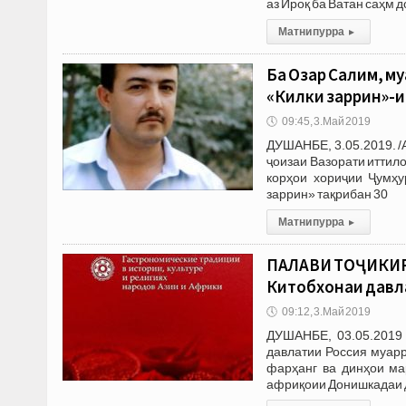
аз Ироқ ба Ватан саҳм 
Матни пурра
▸
Ба Озар Салим, м
«Килки заррин»-
🕔
09:45, 3.Май 2019
ДУШАНБЕ, 3.05.2019. /
ҷоизаи Вазорати иттил
корҳои хориҷии Ҷумҳу
заррин» тақрибан 30
Матни пурра
▸
ПАЛАВИ ТОҶИКИР
Китобхонаи давл
🕔
09:12, 3.Май 2019
ДУШАНБЕ, 03.05.2019 
давлатии Россия муар
фарҳанг ва динҳои ма
африқоии Донишкадаи 