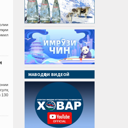
олии
лқии
омил
и
МАВОДҲОИ ВИДЕОӢ
онии
сулҳ
н 130