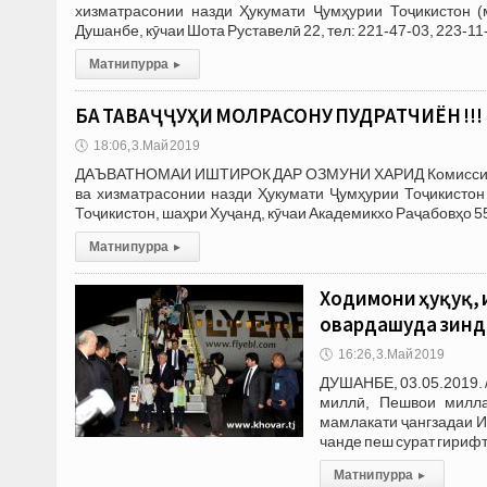
хизматрасонии назди Ҳукумати Ҷумҳурии Тоҷикистон (
Душанбе, кӯчаи Шота Руставелӣ 22, тел: 221-47-03, 223-1
Матни пурра
▸
БА ТАВАҶҶУҲИ МОЛРАСОНУ ПУДРАТЧИЁН !!!
🕔
18:06, 3.Май 2019
ДАЪВАТНОМАИ ИШТИРОК ДАР ОЗМУНИ ХАРИД Комиссияҳои 
ва хизматрасонии назди Ҳукумати Ҷумҳурии Тоҷикистон
Тоҷикистон, шаҳри Хуҷанд, кӯчаи Академикхо Раҷабовҳо 55
Матни пурра
▸
Ходимони ҳуқуқ, и
овардашуда зинд
🕔
16:26, 3.Май 2019
ДУШАНБЕ, 03.05.2019. 
миллӣ, Пешвои милла
мамлакати ҷангзадаи И
чанде пеш сурат гирифт
Матни пурра
▸