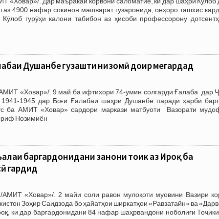
ИТ «Ховар»/. Дар маъракаи корвони саломатие, ки дар шаҳри Кӯлоб
ш аз 4900 нафар сокинон машварат гузаронида, онҳоро ташхис кар
Кӯлоб гурӯҳи калони табибон аз ҳисоби профессорону дотсентҳ
алабаи Душанбе гузашти низомӣ доир мегардад
АМИТ «Ховар»/. 9 май ба ифтихори 74-умин солгарди Ғалаба дар Ҷ
1941-1945 дар Боғи Ғалабаи шаҳри Душанбе паради ҳарбӣ барг
сус ба АМИТ «Ховар» сардори маркази матбуоти Вазорати мудо
Ориф Нозимиён
алаи баргардонидани занони тоҷик аз Ироқ ба
сӣ гардид
/АМИТ «Ховар»/. 2 майи соли равон мулоқоти муовини Вазири ко
кистон Зоҳир Саидзода бо ҳайатҳои ширкатҳои «Равзатайн» ва «Дар
оқ, ки дар баргардонидани 84 нафар шаҳрвандони ноболиғи Тоҷики