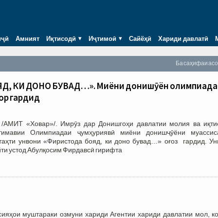
иҷӣ
Амният
Иқтисодӣ
Иҷтимоӣ
Сайёҳӣ
Хариди давлатӣ
Ба саҳифаи ас
, КИ ДОНО БУВАД…». Миёни донишҷӯён олимпиада
зор гардид
/АМИТ «Ховар»/. Имрӯз дар Донишгоҳи давлатии молия ва иқти
отимавии Олимпиадаи ҷумҳуриявӣ миёни донишҷӯёни муассис
 таҳти унвони «Фиристода бояд, ки доно бувад…» оғоз гардид. Ун
йти устод Абулқосим Фирдавсӣ гирифта
и муштараки озмуни хариди Агентии хариди давлатии мол, ко