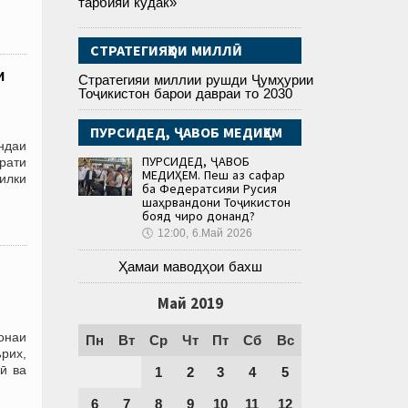
тарбияи кӯдак»
СТРАТЕГИЯҲОИ МИЛЛӢ
и
Стратегияи миллии рушди Ҷумҳурии
Тоҷикистон барои давраи то 2030
ПУРСИДЕД, ҶАВОБ МЕДИҲЕМ
ндаи
ПУРСИДЕД, ҶАВОБ
орати
МЕДИҲЕМ. Пеш аз сафар
илки
ба Федератсияи Русия
шаҳрвандони Тоҷикистон
бояд чиро донанд?
🕔
12:00, 6.Май 2026
Ҳамаи маводҳои бахш
Май 2019
онаи
Пн
Вт
Ср
Чт
Пт
Сб
Вс
рих,
ӣ ва
1
2
3
4
5
6
7
8
9
10
11
12