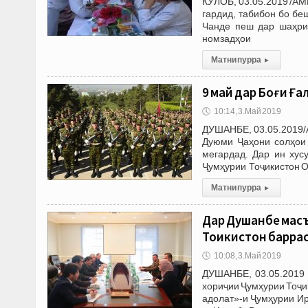
КӮЛОБ, 03.05.2019 /АМ
гардид, табибон бо бе
Чанде пеш дар шаҳри 
номзадҳои
Матни пурра
▸
9 май дар Боғи Ғ
🕔
10:14, 3.Май 2019
ДУШАНБЕ, 03.05.2019/
Дуюми Ҷаҳони солҳои 
мегардад. Дар ин ху
Ҷумҳурии Тоҷикистон 
Матни пурра
▸
Дар Душанбе масъ
Тоҷикистон барра
🕔
10:08, 3.Май 2019
ДУШАНБЕ, 03.05.2019 
хориҷии Ҷумҳурии Тоҷи
адолат»-и Ҷумҳурии Ир