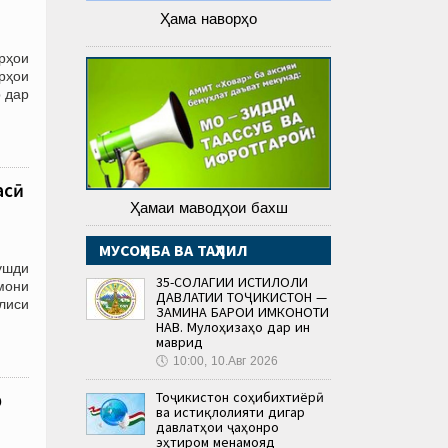
Ҳама наворҳо
рҳои
рҳои
 дар
асӣ
Ҳамаи маводҳои бахш
МУСОҲИБА ВА ТАҲЛИЛ
ушди
35-СОЛАГИИ ИСТИҚЛОЛИ
мони
ДАВЛАТИИ ТОҶИКИСТОН —
лиси
ЗАМИНА БАРОИ ИМКОНОТИ
НАВ. Мулоҳизаҳо дар ин
маврид
🕔
10:00, 10.Авг 2026
Тоҷикистон соҳибихтиёрӣ
р
ва истиқлолияти дигар
давлатҳои ҷаҳонро
эҳтиром менамояд