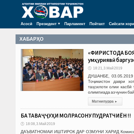
Асосӣ
Президент
Парламент
Пойтахт
Сиёсати хор
ХАБАРҲО
«ФИРИСТОДА БОЯД
ҷумҳуриявӣ баргу
🕔
18:21, 3.Май 2019
ДУШАНБЕ, 03.05.2019 
Тоҷикистон даври х
таҳсилоти олии касбӣ
олимпиада аз чунин ба
Матни пурра
▸
БА ТАВАҶҶУҲИ МОЛРАСОНУ ПУДРАТЧИЁН !!
🕔
18:08, 3.Май 2019
ДАЪВАТНОМАИ ИШТИРОК ДАР ОЗМУНИ ХАРИД Комиссияҳо