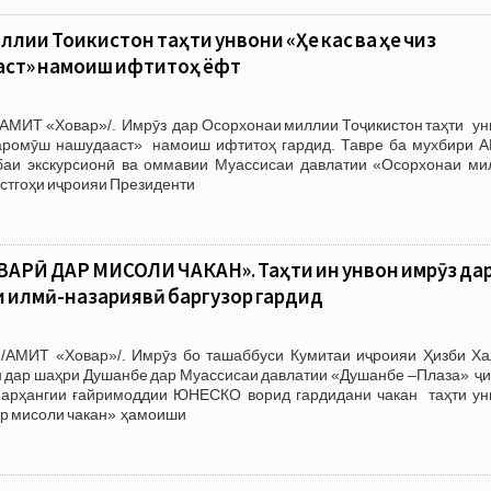
лии Тоҷикистон таҳти унвони «Ҳеҷ кас ва ҳеҷ чиз
ст» намоиш ифтитоҳ ёфт
/АМИТ «Ховар»/. Имрӯз дар Осорхонаи миллии Тоҷикистон таҳти ун
фаромӯш нашудааст» намоиш ифтитоҳ гардид. Тавре ба мухбири 
аи экскурсионӣ ва оммавии Муассисаи давлатии «Осорхонаи ми
астгоҳи иҷроияи Президенти
АРӢ ДАР МИСОЛИ ЧАКАН». Таҳти ин унвон имрӯз да
 илмӣ-назариявӣ баргузор гардид
/АМИТ «Ховар»/. Имрӯз бо ташаббуси Кумитаи иҷроияи Ҳизби Ха
н дар шаҳри Душанбе дар Муассисаи давлатии «Душанбе –Плаза» ҷи
арҳангии ғайримоддии ЮНЕСКО ворид гардидани чакан таҳти ун
ар мисоли чакан» ҳамоиши