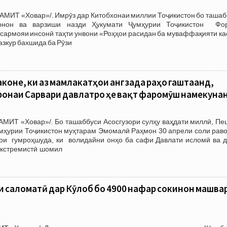
АМИТ «Ховар»/. Имрӯз дар Китобхонаи миллии Тоҷикистон бо ташаб
онон ва варзиши назди Ҳукумати Ҷумҳурии Тоҷикистон Фо
сармояи инсонӣ таҳти унвони «Роҳҳои расидан ба муваффақияти ка
азкур бахшида ба Рӯзи
аконе, ки аз мамлакатҳои ҷангзада раҳо гаштаанд,
онаи Сарвари давлатро ҳеҷ вақт фаромӯш намекуна
АМИТ «Ховар»/. Бо ташаббуси Асосгузори сулҳу ваҳдати миллӣ, Пе
умҳурии Тоҷикистон муҳтарам Эмомалӣ Раҳмон 30 апрели соли раво
ои гумроҳшуда, ки волидайни онҳо ба сафи Давлати исломӣ ва д
экстремистӣ шомил
 саломатӣ дар Кӯлоб бо 4900 нафар сокинон машва