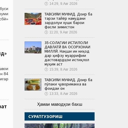
🕔
14:29, 9.Авг 2026
буси
ТАВСИЯИ МУФИД. Доир ба
руми
тарзи тайёр намудани
сбӣ»
зардолуи хушк барои
фасли зимистон
🕔
11:20, 9.Авг 2026
35-СОЛАГИИ ИСТИҚЛОЛИ
ДАВЛАТӢ ВА ОСОРХОНАИ
МИЛЛӢ. Нақши ин ниҳод
нд»
дар ҳифзу муаррифии
дастовардҳои истиқлол
муҳим аст
швои
🕔
15:39, 8.Авг 2026
н 84
игар
ТАВСИЯИ МУФИД. Доир ба
пӯпаки ҷуворимакка ва
фоидаи он
🕔
13:33, 8.Авг 2026
Ҳамаи маводҳои бахш
рат
СУРАТГУЗОРИШ