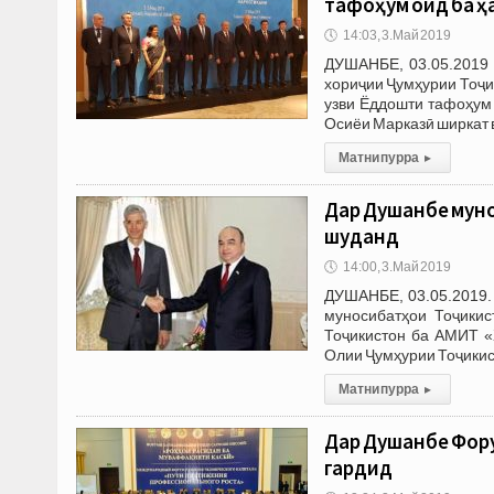
тафоҳум оид ба 
🕔
14:03, 3.Май 2019
ДУШАНБЕ, 03.05.2019 
хориҷии Ҷумҳурии Тоҷи
узви Ёддошти тафоҳум
Осиёи Марказӣ ширкат 
Матни пурра
▸
Дар Душанбе муно
шуданд
🕔
14:00, 3.Май 2019
ДУШАНБЕ, 03.05.2019.
муносибатҳои Тоҷикис
Тоҷикистон ба АМИТ «
Олии Ҷумҳурии Тоҷикис
Матни пурра
▸
Дар Душанбе Фор
гардид