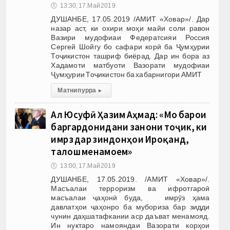
🕔
13:30, 17.Май 2019
ДУШАНБЕ, 17.05.2019 /АМИТ «Ховар»/. Дар
назар аст, ки охири моҳи майи соли равон
Вазири мудофиаи Федератсияи Россия
Сергей Шойгу бо сафари корӣ ба Ҷумҳурии
Тоҷикистон ташриф биёрад. Дар ин бора аз
Хадамоти матбуоти Вазорати мудофиаи
Ҷумҳурии Тоҷикистон ба хабарнигори АМИТ
Матни пурра
▸
Ал Юсуфӣ Ҳазим Аҳмад: «Мо барои
баргардонидани занони тоҷик, ки
имрӯз дар зиндонҳои Ироқанд,
талош менамоем»
🕔
13:00, 17.Май 2019
ДУШАНБЕ, 17.05.2019. /АМИТ «Ховар»/.
Масъалаи терроризм ва ифротгароӣ
масъалаи ҷаҳонӣ буда, имрӯз ҳама
давлатҳои ҷаҳонро ба мубориза бар зидди
чунин даҳшатафкании аср даъват менамояд.
Ин нуктаро намояндаи Вазорати корҳои