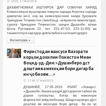
🕔
18:02, 17.Май 2019
ДАЪВАТНОМАИ ИШТИРОК ДАР ОЗМУНИ ХАРИД
Комиссияҳои муштараки озмуни хариди Агентии хариди
давлатии мол, кор ва хизматрасонии назди Ҳукумати
Ҷумҳурии Тоҷикистон (минбаъд –мақомоти ваколатдор,
суроға: Ҷумҳурии Тоҷикистон, шаҳри Душанбе, кӯчаи
Шота Руставелӣ 22, тел: 221-47-03, 223-11-80) ва
ташкилотҳои харидор довталабони салоҳиятдорро
Матни пурра
▸
Фиристодаи махсуси Вазорати
корҳои дохилии Покистон Миан
Воҳид-уд-Дин: «Душанберо дӯст
доштам ва мехоҳам бори дигар ба
ин ҷо биоям…»
🕔
17:48, 17.Май 2019
ДУШАНБЕ, 17.05.2019. /НИАТ «Ховар»/.
«Душанбе, бешак шаҳри дӯстдорони табиат ва
дорои гулгаштҳо, боғҳо ва маконҳои
фароғатии зиёд мебошад. Шаҳри шуморо дӯст
доштам ва мехоҳам бори дигар ба ин ҷо