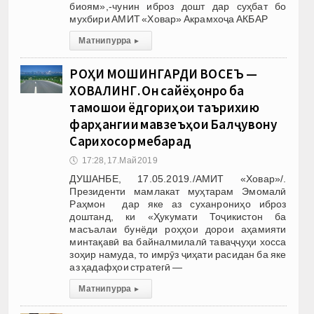
биоям»,-чунин иброз дошт дар суҳбат бо
мухбири АМИТ «Ховар» Акрамхоҷа АКБАР
Матни пурра
▸
РОҲИ МОШИНГАРДИ ВОСЕЪ —
ХОВАЛИНГ. Он сайёҳонро ба
тамошои ёдгориҳои таърихию
фарҳангии мавзеъҳои Балҷувону
Сарихосор мебарад
🕔
17:28, 17.Май 2019
ДУШАНБЕ, 17.05.2019./АМИТ «Ховар»/.
Президенти мамлакат муҳтарам Эмомалӣ
Раҳмон дар яке аз суханрониҳо иброз
доштанд, ки «Ҳукумати Тоҷикистон ба
масъалаи бунёди роҳҳои дорои аҳамияти
минтақавӣ ва байналмилалӣ таваҷҷуҳи хосса
зоҳир намуда, то имрӯз ҷиҳати расидан ба яке
аз ҳадафҳои стратегӣ —
Матни пурра
▸