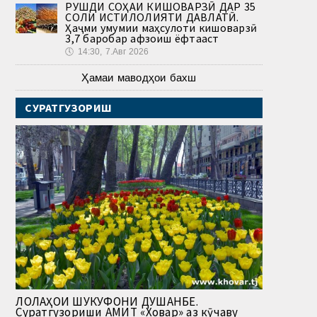
РУШДИ СОҲАИ КИШОВАРЗӢ ДАР 35
СОЛИ ИСТИҚЛОЛИЯТИ ДАВЛАТӢ.
Ҳаҷми умумии маҳсулоти кишоварзӣ
3,7 баробар афзоиш ёфтааст
🕔
14:30, 7.Авг 2026
Ҳамаи маводҳои бахш
СУРАТГУЗОРИШ
ЛОЛАҲОИ ШУКУФОНИ ДУШАНБЕ.
Суратгузориши АМИТ «Ховар» аз кӯчаву