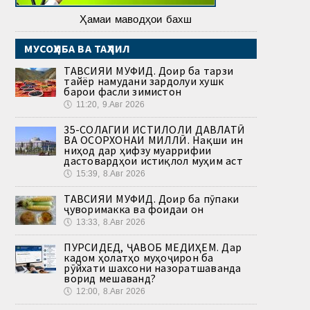
Ҳамаи маводҳои бахш
МУСОҲИБА ВА ТАҲЛИЛ
ТАВСИЯИ МУФИД. Доир ба тарзи
тайёр намудани зардолуи хушк
барои фасли зимистон
🕔
11:20, 9.Авг 2026
35-СОЛАГИИ ИСТИҚЛОЛИ ДАВЛАТӢ
ВА ОСОРХОНАИ МИЛЛӢ. Нақши ин
ниҳод дар ҳифзу муаррифии
дастовардҳои истиқлол муҳим аст
🕔
15:39, 8.Авг 2026
ТАВСИЯИ МУФИД. Доир ба пӯпаки
ҷуворимакка ва фоидаи он
🕔
13:33, 8.Авг 2026
ПУРСИДЕД, ҶАВОБ МЕДИҲЕМ. Дар
кадом ҳолатҳо муҳоҷирон ба
рӯйхати шахсони назоратшаванда
ворид мешаванд?
🕔
12:00, 8.Авг 2026