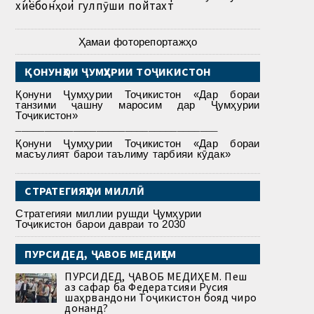
хиёбонҳои гулпӯши пойтахт
Ҳамаи фоторепортажҳо
ҚОНУНҲОИ ҶУМҲУРИИ ТОҶИКИСТОН
Қонуни Ҷумҳурии Тоҷикистон «Дар бораи
танзими ҷашну маросим дар Ҷумҳурии
Тоҷикистон»
___________________________________
Қонуни Ҷумҳурии Тоҷикистон «Дар бораи
масъулият барои таълиму тарбияи кӯдак»
СТРАТЕГИЯҲОИ МИЛЛӢ
Стратегияи миллии рушди Ҷумҳурии
Тоҷикистон барои давраи то 2030
ПУРСИДЕД, ҶАВОБ МЕДИҲЕМ
ПУРСИДЕД, ҶАВОБ МЕДИҲЕМ. Пеш
аз сафар ба Федератсияи Русия
шаҳрвандони Тоҷикистон бояд чиро
донанд?