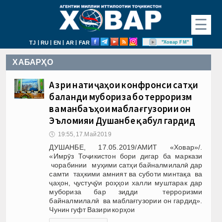
☰
|
|
|
|
"Ховар FM"
TJ
RU
EN
AR
FAR
ХАБАРҲО
Аз рӯи натиҷаҳои конфронси сатҳи
баланди мубориза бо терроризм
ва манбаъҳои маблағгузории он
Эъломияи Душанбе қабул гардид
🕔
19:55, 17.Май 2019
ДУШАНБЕ, 17.05.2019/АМИТ «Ховар»/.
«Имрӯз Тоҷикистон бори дигар ба маркази
чорабинии муҳими сатҳи байналмилалӣ дар
самти таҳкими амният ва суботи минтақа ва
ҷаҳон, ҷустуҷӯи роҳҳои халли муштарак дар
мубориза бар зидди терроризми
байналмилалӣ ва маблағгузории он гардид».
Чунин гуфт Вазири корҳои