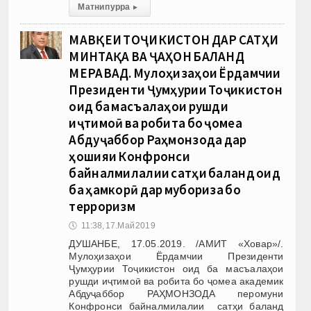
Матни пурра
▸
МАВҚЕИ ТОҶИКИСТОН ДАР САТҲИ
МИНТАҚА ВА ҶАҲОН БАЛАНД
МЕРАВАД. Мулоҳизаҳои Ёрдамчии
Президенти Ҷумҳурии Тоҷикистон
оид ба масъалаҳои рушди
иҷтимоӣ ва робита бо ҷомеа
Абдуҷаббор Раҳмонзода дар
ҳошияи Конфронси
байналмилалии сатҳи баланд оид
ба ҳамкорӣ дар мубориза бо
терроризм
🕔
11:38, 17.Май 2019
ДУШАНБЕ, 17.05.2019. /АМИТ «Ховар»/.
Мулоҳизаҳои Ёрдамчии Президенти
Ҷумҳурии Тоҷикистон оид ба масъалаҳои
рушди иҷтимоӣ ва робита бо ҷомеа академик
Абдуҷаббор РАҲМОНЗОДА перомуни
Конфронси байналмилалии сатҳи баланд