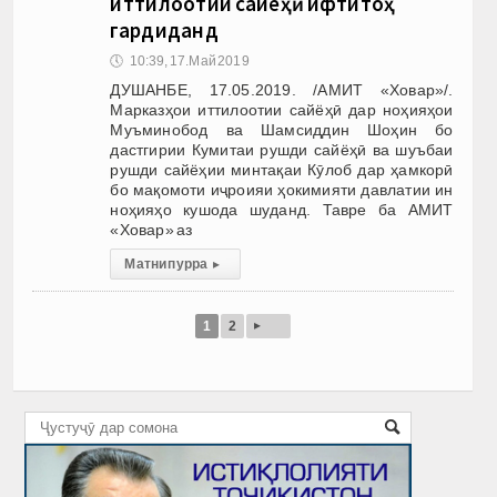
иттилоотии сайёҳӣ ифтитоҳ
гардиданд
🕔
10:39, 17.Май 2019
ДУШАНБЕ, 17.05.2019. /АМИТ «Ховар»/.
Марказҳои иттилоотии сайёҳӣ дар ноҳияҳои
Муъминобод ва Шамсиддин Шоҳин бо
дастгирии Кумитаи рушди сайёҳӣ ва шуъбаи
рушди сайёҳии минтақаи Кӯлоб дар ҳамкорӣ
бо мақомоти иҷроияи ҳокимияти давлатии ин
ноҳияҳо кушода шуданд. Тавре ба АМИТ
«Ховар» аз
Матни пурра
▸
▸
1
2