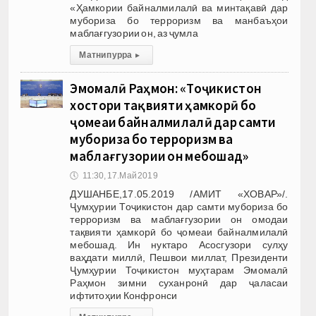
«Ҳамкории байналмилалӣ ва минтақавӣ дар
мубориза бо терроризм ва манбаъҳои
маблағгузории он, аз ҷумла
Матни пурра
▸
Эмомалӣ Раҳмон: «Тоҷикистон
хостори тақвияти ҳамкорӣ бо
ҷомеаи байналмилалӣ дар самти
мубориза бо терроризм ва
маблағгузории он мебошад»
🕔
11:30, 17.Май 2019
ДУШАНБЕ,17.05.2019 /АМИТ «ХОВАР»/.
Ҷумҳурии Тоҷикистон дар самти мубориза бо
терроризм ва маблағгузории он омодаи
тақвияти ҳамкорӣ бо ҷомеаи байналмилалӣ
мебошад. Ин нуктаро Асосгузори сулҳу
ваҳдати миллӣ, Пешвои миллат, Президенти
Ҷумҳурии Тоҷикистон муҳтарам Эмомалӣ
Раҳмон зимни суханронӣ дар ҷаласаи
ифтитоҳии Конфронси