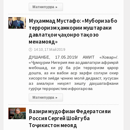
Матни пурра
▸
Муҳаммад Мустафо: «Мубориза бо
терроризм ҳамкории муштараки
давлатҳои ҷаҳонро тақозо
менамояд»
🕔
14:10, 17.Май 2019
ДУШАНБЕ, 17.05.2019/ АМИТ «Ховар»/.
«Ҷумҳурии Нигерия яке аз давлатҳои африқоӣ
мебошад, ки рӯ ба рӯи терроризм қарор
дошта, аз ин вабои аср зарфи солҳои охир
хисороти зиёди ҷонию молӣ дидааст, хусусан
аз амалҳои ниҳоят зишту даҳшатафкани
гурӯҳи террористию ифрогаро ва
Матни пурра
▸
Вазири мудофиаи Федератсияи
Россия Сергей Шойгу ба
Тоҷикистон меояд