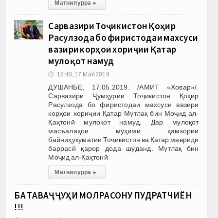
Матни пурра
▸
Сарвазири Тоҷикистон Қоҳир
Расулзода бо фиристодаи махсуси
вазири корҳои хориҷии Қатар
мулоқот намуд
🕔
18:40, 17.Май 2019
ДУШАНБЕ, 17.05.2019. /АМИТ «Ховар»/.
Сарвазири Ҷумҳурии Тоҷикистон Қоҳир
Расулзода бо фиристодаи махсуси вазири
корҳои хориҷии Қатар Мутлақ бин Моҷид ал-
Қаҳтонӣ мулоқот намуд. Дар мулоқот
масъалаҳои муҳими ҳамкории
байниҳукуматии Тоҷикистон ва Қатар мавриди
баррасӣ қарор дода шуданд. Мутлақ бин
Моҷид ал-Қаҳтонӣ
Матни пурра
▸
БА ТАВАҶҶУҲИ МОЛРАСОНУ ПУДРАТЧИЁН
!!!