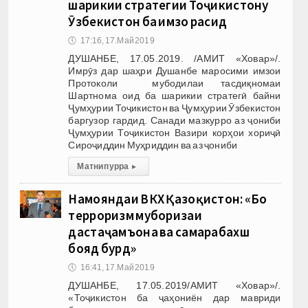
шарикии стратегии Тоҷикистону
Ӯзбекистон ба имзо расид
🕔
17:16, 17.Май 2019
ДУШАНБЕ, 17.05.2019. /АМИТ «Ховар»/.
Имрӯз дар шаҳри Душанбе маросими имзои
Протоколи мубодилаи тасдиқномаи
Шартнома оид ба шарикии стратегӣ байни
Ҷумҳурии Тоҷикистон ва Ҷумҳурии Ӯзбекистон
баргузор гардид. Санади мазкурро аз ҷониби
Ҷумҳурии Тоҷикистон Вазири корҳои хориҷӣ
Сироҷиддин Муҳриддин ва аз ҷониби
Матни пурра
▸
Намояндаи ВКХ Қазоқистон: «Бо
терроризм муборизаи
дастаҷамъона ва самарабахш
бояд бурд»
🕔
16:41, 17.Май 2019
ДУШАНБЕ, 17.05.2019/АМИТ «Ховар»/.
«Тоҷикистон ба ҷаҳониён дар мавриди