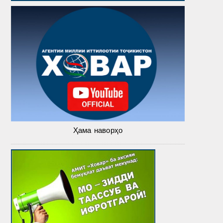
Ҳама наворҳо