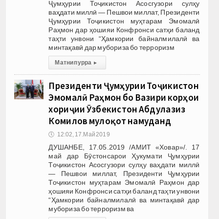
Ҷумҳурии Тоҷикистон Асосгузори сулҳу
ваҳдати миллӣ — Пешвои миллат, Президенти
Ҷумҳурии Тоҷикистон муҳтарам Эмомалӣ
Раҳмон дар ҳошияи Конфронси сатҳи баланд
таҳти унвони “Ҳамкории байналмилалӣ ва
минтақавӣ дар мубориза бо терроризм
Матни пурра
▸
Президенти Ҷумҳурии Тоҷикистон
Эмомалӣ Раҳмон бо Вазири корҳои
хориҷии Ӯзбекистон Абдулазиз
Комилов мулоқот намуданд
🕔
12:02, 17.Май 2019
ДУШАНБЕ, 17.05.2019 /АМИТ «Ховар»/. 17
май дар Бӯстонсарои Ҳукумати Ҷумҳурии
Тоҷикистон Асосгузори сулҳу ваҳдати миллӣ
— Пешвои миллат, Президенти Ҷумҳурии
Тоҷикистон муҳтарам Эмомалӣ Раҳмон дар
ҳошияи Конфронси сатҳи баланд таҳти унвони
“Ҳамкории байналмилалӣ ва минтақавӣ дар
мубориза бо терроризм ва