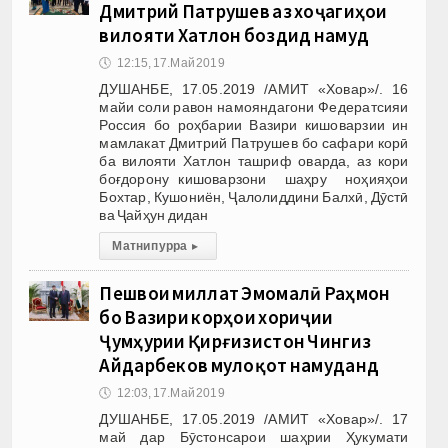
Дмитрий Патрушев аз хоҷагиҳои
вилояти Хатлон боздид намуд
🕔
12:15, 17.Май 2019
ДУШАНБЕ, 17.05.2019 /АМИТ «Ховар»/. 16
майи соли равон намояндагони Федератсияи
Россия бо роҳбарии Вазири кишоварзии ин
мамлакат Дмитрий Патрушев бо сафари корӣ
ба вилояти Хатлон ташриф оварда, аз кори
боғдорону кишоварзони шаҳру ноҳияҳои
Бохтар, Кушониён, Ҷалолиддини Балхӣ, Дӯстӣ
ва Ҷайҳун дидан
Матни пурра
▸
Пешвои миллат Эмомалӣ Раҳмон
бо Вазири корҳои хориҷии
Ҷумҳурии Қирғизистон Чингиз
Айдарбеков мулоқот намуданд
🕔
12:03, 17.Май 2019
ДУШАНБЕ, 17.05.2019 /АМИТ «Ховар»/. 17
май дар Бӯстонсарои шаҳрии Ҳукумати