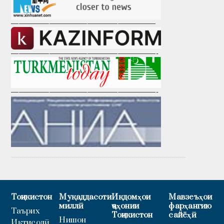
———————————————————
———————————————————-
———————————————————-
Тоҷикистон
Муқаддасоти
Иқдомҳои
Мавзеъҳои
миллӣ
ҷаҳонии
фарҳангию
Таърих
Тоҷикистон
сайёҳӣ
Нишон
Иқтисодӣ