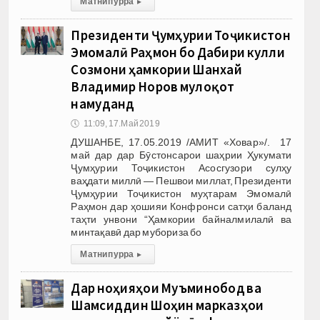
Матни пурра
▸
Президенти Ҷумҳурии Тоҷикистон
Эмомалӣ Раҳмон бо Дабири кулли
Созмони ҳамкории Шанхай
Владимир Норов мулоқот
намуданд
🕔
11:09, 17.Май 2019
ДУШАНБЕ, 17.05.2019 /АМИТ «Ховар»/. 17
май дар дар Бӯстонсарои шаҳрии Ҳукумати
Ҷумҳурии Тоҷикистон Асосгузори сулҳу
ваҳдати миллӣ — Пешвои миллат, Президенти
Ҷумҳурии Тоҷикистон муҳтарам Эмомалӣ
Раҳмон дар ҳошияи Конфронси сатҳи баланд
таҳти унвони “Ҳамкории байналмилалӣ ва
минтақавӣ дар мубориза бо
Матни пурра
▸
Дар ноҳияҳои Муъминобод ва
Шамсиддин Шоҳин марказҳои