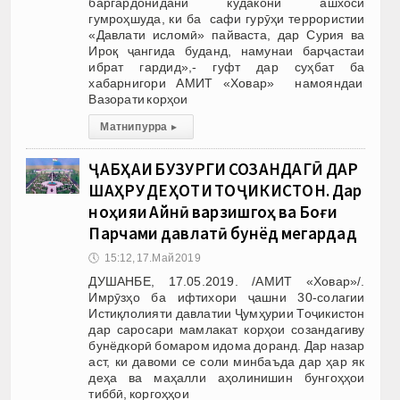
баргардонидани кӯдакони ашхоси
гумроҳшуда, ки ба сафи гурӯҳи террористии
«Давлати исломӣ» пайваста, дар Сурия ва
Ироқ ҷангида буданд, намунаи барҷастаи
ибрат гардид»,- гуфт дар суҳбат ба
хабарнигори АМИТ «Ховар» намояндаи
Вазорати корҳои
Матни пурра
▸
ҶАБҲАИ БУЗУРГИ СОЗАНДАГӢ ДАР
ШАҲРУ ДЕҲОТИ ТОҶИКИСТОН. Дар
ноҳияи Айнӣ варзишгоҳ ва Боғи
Парчами давлатӣ бунёд мегардад
🕔
15:12, 17.Май 2019
ДУШАНБЕ, 17.05.2019. /АМИТ «Ховар»/.
Имрӯзҳо ба ифтихори ҷашни 30-солагии
Истиқлолияти давлатии Ҷумҳурии Тоҷикистон
дар саросари мамлакат корҳои созандагиву
бунёдкорӣ бомаром идома доранд. Дар назар
аст, ки давоми се соли минбаъда дар ҳар як
деҳа ва маҳалли аҳолинишин бунгоҳҳои
тиббӣ, коргоҳҳои