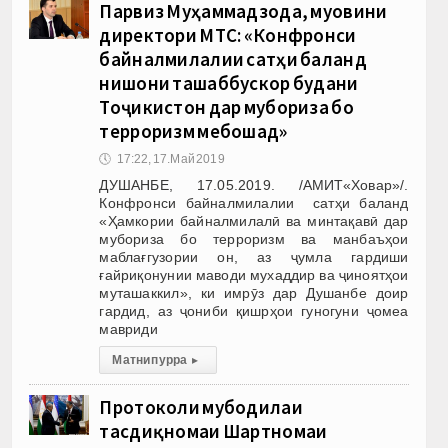
Парвиз Муҳаммадзода, муовини
директори МТС: «Конфронси
байналмилалии сатҳи баланд
нишони ташаббускор будани
Тоҷикистон дар мубориза бо
терроризм мебошад»
🕔
17:22, 17.Май 2019
ДУШАНБЕ, 17.05.2019. /АМИТ«Ховар»/.
Конфронси байналмилалии сатҳи баланд
«Ҳамкории байналмилалӣ ва минтақавӣ дар
мубориза бо терроризм ва манбаъҳои
маблағгузории он, аз ҷумла гардиши
ғайриқонунии маводи мухаддир ва ҷиноятҳои
муташаккил», ки имрӯз дар Душанбе доир
гардид, аз ҷониби қишрҳои гуногуни ҷомеа
мавриди
Матни пурра
▸
Протоколи мубодилаи
тасдиқномаи Шартномаи