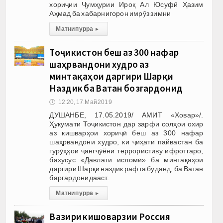
хориҷии Ҷумҳурии Ироқ Ал Юсуфӣ Ҳазим
Аҳмад ба хабарнигорон имрӯз зимни
Матни пурра
▸
Тоҷикистон беш аз 300 нафар
шаҳрвандони худро аз
минтақаҳои даргири Шарқи
Наздик ба Ватан бозгардонид
🕔
12:20, 17.Май 2019
ДУШАНБЕ, 17.05.2019/ АМИТ «Ховар»/.
Ҳукумати Тоҷикистон дар зарфи солҳои охир
аз кишварҳои хориҷӣ беш аз 300 нафар
шаҳрвандони худро, ки ҷиҳати пайвастан ба
гурӯҳҳои ҷангҷӯёни террористиву ифротгаро,
бахусус «Давлати исломӣ» ба минтақаҳои
даргири Шарқи наздик рафта буданд, ба Ватан
баргардонидааст.
Матни пурра
▸
Вазири кишоварзии Россия