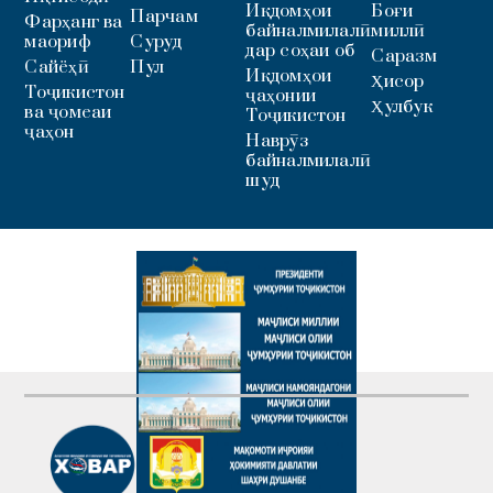
Иқдомҳои
Боғи
Парчам
Фарҳанг ва
байналмилалӣ
миллӣ
маориф
Суруд
дар соҳаи об
Саразм
Сайёҳӣ
Пул
Иқдомҳои
Ҳисор
Тоҷикистон
ҷаҳонии
Ҳулбук
ва ҷомеаи
Тоҷикистон
ҷаҳон
Наврӯз
байналмилалӣ
шуд