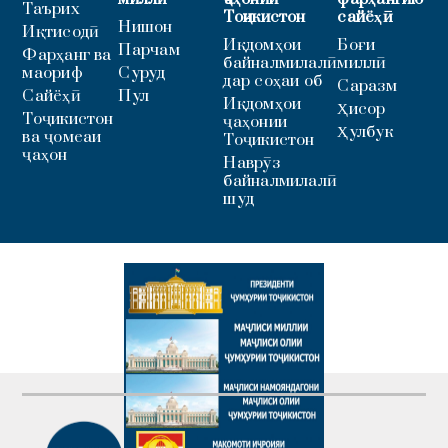
Таърих
Тоҷикистон
сайёҳӣ
Нишон
Иқтисодӣ
Иқдомҳои
Боғи
Парчам
Фарҳанг ва
байналмилалӣ
миллӣ
маориф
Суруд
дар соҳаи об
Саразм
Сайёҳӣ
Пул
Иқдомҳои
Ҳисор
Тоҷикистон
ҷаҳонии
Ҳулбук
ва ҷомеаи
Тоҷикистон
ҷаҳон
Наврӯз
байналмилалӣ
шуд