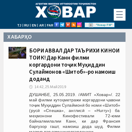
☰
|
|
|
|
"Ховар FM"
TJ
RU
EN
AR
FAR
ХАБАРҲО
БОРИ АВВАЛ ДАР ТАЪРИХИ КИНОИ
ТОҶИК! Дар Канн филми
коргардони тоҷик Муҳиддин
Сулаймонов «Шитоб»-ро намоиш
доданд
🕔
14:42, 25.Май 2019
ДУШАНБЕ, 25.05.2019. /АМИТ «Ховар»/. 22
май филми кутоҳметражи коргардони ҷавони
тоҷик Муҳиддин Сулаймонӣ бо номи «Шитоб»
(русӣ «Спешка», англисӣ – «Hurry») ба
меҳмонони Кинофестивали 72-юми
байналмилалии Канн, ки дар Франсия
баргузор гашт, намоиш дода шуд. Филми
мазкур дар озмуни коргардонҳои