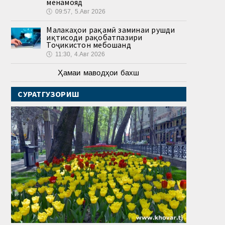
менамояд
🕔
09:57, 5.Авг 2026
Малакаҳои рақамӣ заминаи рушди
иқтисоди рақобатпазири
Тоҷикистон мебошанд
🕔
11:30, 4.Авг 2026
Ҳамаи маводҳои бахш
СУРАТГУЗОРИШ