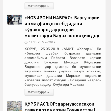
Матни пурра
▸
«НОЗИРОНИ НАВРАС». Баргузории
ин маҳфилҳо осеб дидани
кӯдаконро дар роҳҳои
мошингарди Бадахшон коҳиш дод
🕔
11:30, 25.Май 2019
ХОРУҒ, 25.05.2019 /АМИТ «Ховар»/. Бо
ибтикори шуъбаи бозрасии давлатии
автомобилии Раёсати Вазорати корҳои
дохилии Вилояти Мухтори Кӯҳистони
Бадахшон дар ҳамкорӣ бо муассисаҳои
таҳсилоти миёнаи умумии шаҳру ноҳияҳо,
муассисаи давлатии Маркази таҳсилоти
иловагии вилоят озмуни «Нозирони наврас»
баргузор гардид. Омӯзгори Маркази
Матни пурра
▸
ҚУРБИ АСЪОР: дар муассиcаҳои
ташкилоти қарзии Тоҷикистон 1