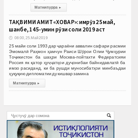
Матни пурра
▸
ТАҚВИМИ АМИТ «ХОВАР»: имрӯз 25 май,
шанбе, 145-умин рӯзи соли 2019 аст
🕔
08:00, 25.Май 2019
25 майи соли 1993 дар ҷараёни аввалин сафари расмии
Эмомалӣ Раҳмон ҳамчун Раиси Шӯрои Олии Ҷумҳурии
Тоҷикистон ба шаҳри Москва-пойтахти Федератсияи
Россия як қатор ҳуҷҷатҳои дуҷонибаи байнидавлатӣ ба
имзо расиданд, ки ба рушди муносибатҳои минбаъдаи
ҳуқуқию дипломатии ду кишвар замина
Матни пурра
▸