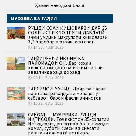
Ҳамаи маводҳои бахш
МУСОҲИБА ВА ТАҲЛИЛ
РУШДИ СОҲАИ КИШОВАРЗӢ ДАР 35
СОЛИ ИСТИҚЛОЛИЯТИ ДАВЛАТӢ.
Ҳаҷми умумии маҳсулоти кишоварзӣ
3,7 баробар афзоиш ёфтааст
🕔
14:30, 7.Авг 2026
ТАҒЙИРЁБИИ ИҚЛИМ ВА
ПАЙОМАДҲОИ ОН. Дар соҳаи
кишоварзӣ ҳаво ва иқлим нақши
аввалиндараҷа доранд
🕔
09:14, 7.Авг 2026
ТАВСИЯҲОИ МУФИД. Доир ба тарзи
нави захира кардани меваҷоту
сабзавот барои фасли зимистон
🕔
10:36, 6.Авг 2026
САНОАТ — МУҲАРРИКИ РУШДИ
ИҚТИСОДӢ. Тоҷикистон 35-солагии
Истиқлоли давлатиро бо эътимоди
комил, суботи сиёсӣ ва сиёсати
равшани саноатӣ истиқбол