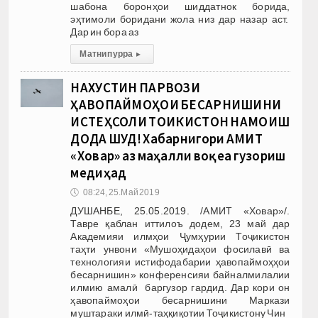
шабона боронҳои шиддатнок борида,
эҳтимоли боридани жола низ дар назар аст.
Дар ин бора аз
Матни пурра
▸
НАХУСТИН ПАРВОЗИ
ҲАВОПАЙМОҲОИ БЕСАРНИШИНИ
ИСТЕҲСОЛИ ТОҶИКИСТОН НАМОИШ
ДОДА ШУД! Хабарнигори АМИТ
«Ховар» аз маҳалли воқеа гузориш
медиҳад
🕔
08:24, 25.Май 2019
ДУШАНБЕ, 25.05.2019. /АМИТ «Ховар»/.
Тавре қаблан иттилоъ додем, 23 май дар
Академияи илмҳои Ҷумҳурии Тоҷикистон
таҳти унвони «Мушоҳидаҳои фосилавӣ ва
технологияи истифодабарии ҳавопаймоҳҳои
бесарнишин» конференсияи байналмилалии
илмию амалӣ баргузор гардид. Дар кори он
ҳавопаймоҳои бесарнишини Маркази
муштараки илмӣ-таҳқиқотии Тоҷикистону Чин