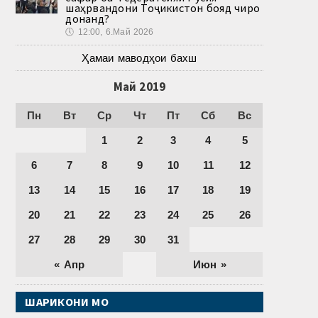
шаҳрвандони Тоҷикистон бояд чиро
донанд?
🕔
12:00, 6.Май 2026
Ҳамаи маводҳои бахш
Май 2019
Пн
Вт
Ср
Чт
Пт
Сб
Вс
1
2
3
4
5
6
7
8
9
10
11
12
13
14
15
16
17
18
19
20
21
22
23
24
25
26
27
28
29
30
31
« Апр
Июн »
ШАРИКОНИ МО