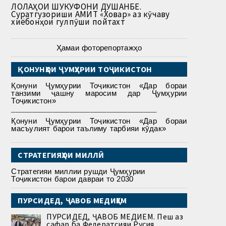
ЛОЛАҲОИ ШУКУФОНИ ДУШАНБЕ.
Суратгузориши АМИТ «Ховар» аз кӯчаву
хиёбонҳои гулпӯши пойтахт
Ҳамаи фоторепортажҳо
ҚОНУНҲОИ ҶУМҲУРИИ ТОҶИКИСТОН
Қонуни Ҷумҳурии Тоҷикистон «Дар бораи
танзими ҷашну маросим дар Ҷумҳурии
Тоҷикистон»
___________________________________
Қонуни Ҷумҳурии Тоҷикистон «Дар бораи
масъулият барои таълиму тарбияи кӯдак»
СТРАТЕГИЯҲОИ МИЛЛӢ
Стратегияи миллии рушди Ҷумҳурии
Тоҷикистон барои давраи то 2030
ПУРСИДЕД, ҶАВОБ МЕДИҲЕМ
ПУРСИДЕД, ҶАВОБ МЕДИҲЕМ. Пеш аз
сафар ба Федератсияи Русия