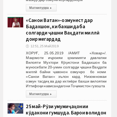
Матни пурра
▸
«Санои Ватан»-озмунест дар
Бадахшон, ки бахшида ба
солгарди ҷашни Ваҳдати миллӣ
доир мегардад
🕔
12:51, 25.Май 2019
ХОРУҒ, 25.05.2019 /АМИТ «Ховар»/.
Мақомоти иҷроияи ҳокимияти давлатии
Вилояти Мухтори Кӯҳистони Бадахшон ба
муносибати 20-умин солгарди ҷашни Ваҳдати
миллӣ байни ҷавонон озмунро бо номи
«Санои Ватан» эълон кард. Низомномаи
озмун тасдиқ ва дар ихтиёри бахши вилоятии
Иттифоқи нависандагони Тоҷикистон гузошта
Матни пурра
▸
25 май-Рӯзи умумиҷаҳонии
кӯдакони гумшуда. Барои волидон