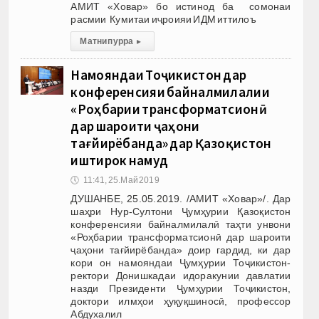
АМИТ «Ховар» бо истинод ба сомонаи
расмии Кумитаи иҷроияи ИДМ иттилоъ
Матни пурра
▸
Намояндаи Тоҷикистон дар
конференсияи байналмилалии
«Роҳбарии трансформатсионӣ
дар шароити ҷаҳони
тағйирёбанда» дар Қазоқистон
иштирок намуд
🕔
11:41, 25.Май 2019
ДУШАНБЕ, 25.05.2019. /АМИТ «Ховар»/. Дар
шаҳри Нур-Султони Ҷумҳурии Қазоқистон
конференсияи байналмилалӣ таҳти унвони
«Роҳбарии трансформатсионӣ дар шароити
ҷаҳони тағйирёбанда» доир гардид, ки дар
кори он намояндаи Ҷумҳурии Тоҷикистон-
ректори Донишкадаи идоракунии давлатии
назди Президенти Ҷумҳурии Тоҷикистон,
доктори илмҳои ҳуқуқшиносӣ, профессор
Абдухалил