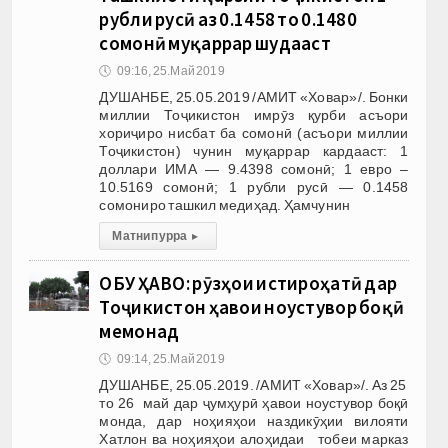
рубли русӣ аз 0.1458 то 0.1480
сомонӣ муқаррар шудааст
🕔
09:16, 25.Май 2019
ДУШАНБЕ, 25.05.2019 /АМИТ «Ховар»/. Бонки
миллии Тоҷикистон имрӯз қурби асъори
хориҷиро нисбат ба сомонӣ (асъори миллии
Тоҷикистон) чунин муқаррар кардааст: 1
доллари ИМА — 9.4398 сомонӣ; 1 евро –
10.5169 сомонӣ; 1 рубли русӣ — 0.1458
сомониро ташкил медиҳад. Ҳамчунин
Матни пурра
▸
ОБУ ҲАВО: рӯзҳои истироҳатӣ дар
Тоҷикистон ҳавои ноустувор боқӣ
мемонад
🕔
09:14, 25.Май 2019
ДУШАНБЕ, 25.05.2019. /АМИТ «Ховар»/. Аз 25
то 26 май дар ҷумҳурӣ ҳавои ноустувор боқӣ
монда, дар ноҳияҳои наздикӯҳии вилояти
Хатлон ва ноҳияҳои алоҳидаи тобеи марказ