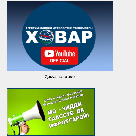
Ҳама наворҳо