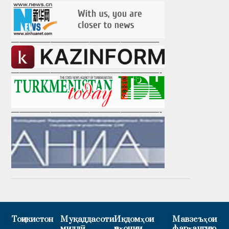
———————————————————
———————————————————-
———————————————————-
Тоҷикистон
Муқаддасоти
Иқдомҳои
Мавзеъҳои
миллӣ
ҷаҳонии
фарҳангию