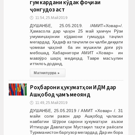
гум кардани кӯдак фоҷиаи
ҷонгудоз аст
🕔
11:54, 25.Май 2019
ДУШАНБЕ, 25.05.2019. /АМИТ«Ховар»/.
Ҳамасола дар ҷаҳон 25 май ҳамчун Рӯзи
умумиҷаҳонии кӯдакони гумшуда таҷлил
мегардад. Ҳадаф аз таҷлили он ҷалби диққати
ҷомеаи ҷаҳонӣ ба ин мушкили доғи рӯз
мебошад. Хабарнигори АМИТ «Ховар» ин
мавзӯро шарҳ медиҳад. Тавре масъулин
иттилоъ доданд,
Матни пурра
▸
Роҳбарони ҳукуматҳои ИДМ дар
Ашқобод ҷамъ меоянд
🕔
11:49, 25.Май 2019
ДУШАНБЕ, 25.05.2019 / АМИТ «Ховар» /. 31
майи соли равон дар Ашқобод ҷаласаи
навбатии Шӯрои сарони ҳукуматҳои аъзои
Иттиҳоди Давлатҳои Мустақил таҳти раёсати
Туркманистон баргузор мегардад. Дар ин бора