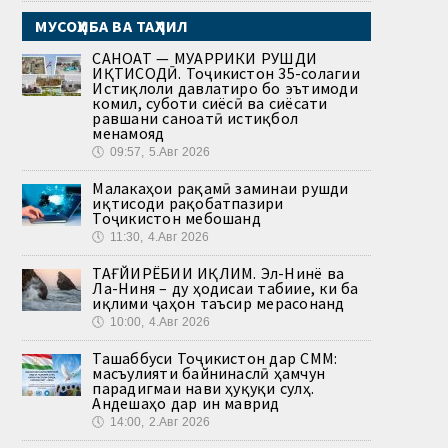
МУСОҲИБА ВА ТАҲЛИЛ
САНОАТ — МУҲАРРИКИ РУШДИ
ИҚТИСОДӢ. Тоҷикистон 35-солагии
Истиқлоли давлатиро бо эътимоди
комил, суботи сиёсӣ ва сиёсати
равшани саноатӣ истиқбол
менамояд
🕔
09:57, 5.Авг 2026
Малакаҳои рақамӣ заминаи рушди
иқтисоди рақобатпазири
Тоҷикистон мебошанд
🕔
11:30, 4.Авг 2026
ТАҒЙИРЁБИИ ИҚЛИМ. Эл-Нинё ва
Ла-Ниня – ду ҳодисаи табиие, ки ба
иқлими ҷаҳон таъсир мерасонанд
🕔
10:00, 4.Авг 2026
Ташаббуси Тоҷикистон дар СММ:
масъулияти байнинаслӣ ҳамчун
парадигмаи нави ҳуқуқи сулҳ.
Андешаҳо дар ин маврид
🕔
14:00, 2.Авг 2026