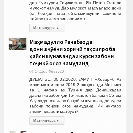
дар Ҷумҳурии Тоҷикистон Ян-Петер Олтерс
мулоқот намуд. Дар мулоқот масъалаҳо доир
ба Лоиҳаи нави обтаъминкунии сокинони
пойтахт, ки амалишавиии он
Матни пурра
▸
Маҳмадулло Раҷабзода:
донишҷӯёни хориҷӣ таҳсилро ба
ҳайси шунавандаи курси забони
тоҷикӣ оғоз намуданд
🕔
14:15, 5.Фев 2020
ДУШАНБЕ, 05.02.2020. /АМИТ «Ховар»/. Аз
моҳи марти соли 2019 2 шаҳрванди Мексика
ва 1 нафар аз Туркия дар Донишкадаи
давлатии забонҳои Тоҷикистон ба номи Сотим
Улуғзода таҳсилро ба ҳайси шунавандаи курси
забони тоҷикӣ оғоз намуданд. Ин нуктаро
зимни нишасти матбуотӣ
Матни пурра
▸