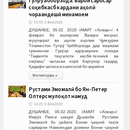
Гулрӯ Ҷабборзода: Барои саросар
соҳибкасб кардани аҳолӣ
чораандешӣ менамоем
🕔
14:55, 5.Фев 2020
ДУШАНБЕ, 05.02. 2020 /АМИТ «Ховар»/. 4
феврал бо иштироки Вазири меҳнат,
муҳоҷират ва шуғли аҳолии Ҷумҳурии
Тоҷикистон Гулрӯ Ҷабборзода дар маркази
тренингии Гурӯҳи идоракунии лоиҳаи
“Тақвияти таҳсилоти касбӣ-техникӣ ва
омӯзиш” ҷаласаи корӣ баргузор гардид.
Ҳадафи ҷаласа аз шиносоӣ бо ҷараёни
Матни пурра
▸
Рустами Эмомалӣ бо Ян-Петер
Олтерс мулоқот намуд
🕔
14:20, 5.Фев 2020
ДУШАНБЕ, 05.02.2020. /АМИТ «Ховар»/.
Имрӯз Раиси шаҳри Душанбе Рустами
Эмомалӣ бо ҳайати Бонки ҷаҳонӣ таҳти
сарварии Намояндаи доимии Бонки ҷаҳонӣ