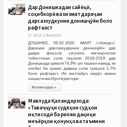
Дар Донишкадаи сайёҳӣ,
соҳибкорӣ ва хизмат дараҷаи
дарсазхудкунии донишҷӯён боло
рафтааст
🕔
16:10, 5.Фев 2020
ДУШАНБЕ, 05.02.2020. АМИТ /«Ховар»/.
Дараҷаи дарсазхудкунии донишҷӯён дар
даври фаъоли сессияи имтиҳонотии
тобистонаи соли таҳсили 2018-2019 дар
Донишкада ҳамагӣ 76,9% -ро ташкил намуд, ки
нисбат ба ҳамин давраи соли гузашта 1,7%
боло рафтааст. Ин матлабро имрӯз зимни
нишасти матбуотӣ ректори
Матни пурра
▸
Мавлуда Қаландарзода:
«Таваҷҷуҳи судяҳои судҳои
иқтисодӣ ба риояи дақиқи
меъёрҳои қонунҳо ва таъмини