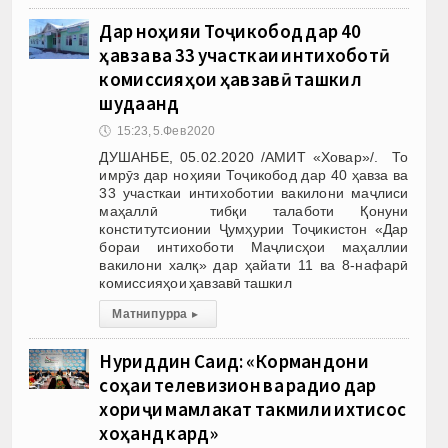
Дар ноҳияи Тоҷикобод дар 40
ҳавза ва 33 участкаи интихоботӣ
комиссияҳои ҳавзавӣ ташкил
шудаанд
🕔
15:23, 5.Фев 2020
ДУШАНБЕ, 05.02.2020 /АМИТ «Ховар»/. То
имрӯз дар ноҳияи Тоҷикобод дар 40 ҳавза ва
33 участкаи интихоботии вакилони маҷлиси
маҳаллӣ тибқи талаботи Қонуни
конститутсионии Ҷумҳурии Тоҷикистон «Дар
бораи интихоботи Маҷлисҳои маҳаллии
вакилони халқ» дар ҳайати 11 ва 8-нафарӣ
комиссияҳои ҳавзавӣ ташкил
Матни пурра
▸
Нуриддин Саид: «Кормандони
соҳаи телевизион ва радио дар
хориҷи мамлакат такмили ихтисос
хоҳанд кард»