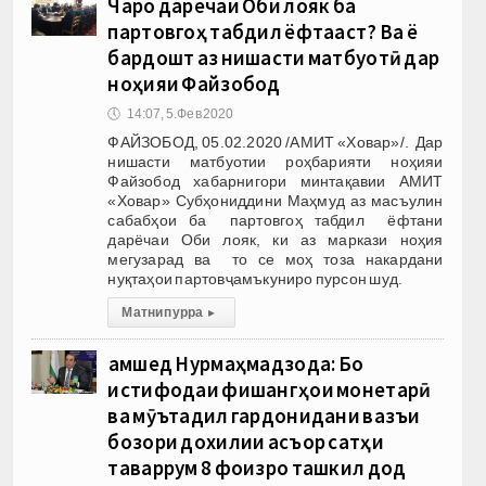
Чаро дарёчаи Оби лояк ба
партовгоҳ табдил ёфтааст? Ва ё
бардошт аз нишасти матбуотӣ дар
ноҳияи Файзобод
🕔
14:07, 5.Фев 2020
ФАЙЗОБОД, 05.02.2020 /АМИТ «Ховар»/. Дар
нишасти матбуотии роҳбарияти ноҳияи
Файзобод хабарнигори минтақавии АМИТ
«Ховар» Субҳониддини Маҳмуд аз масъулин
сабабҳои ба партовгоҳ табдил ёфтани
дарёчаи Оби лояк, ки аз маркази ноҳия
мегузарад ва то се моҳ тоза накардани
нуқтаҳои партовҷамъкуниро пурсон шуд.
Матни пурра
▸
Ҷамшед Нурмаҳмадзода: Бо
истифодаи фишангҳои монетарӣ
ва мӯътадил гардонидани вазъи
бозори дохилии асъор сатҳи
таваррум 8 фоизро ташкил дод