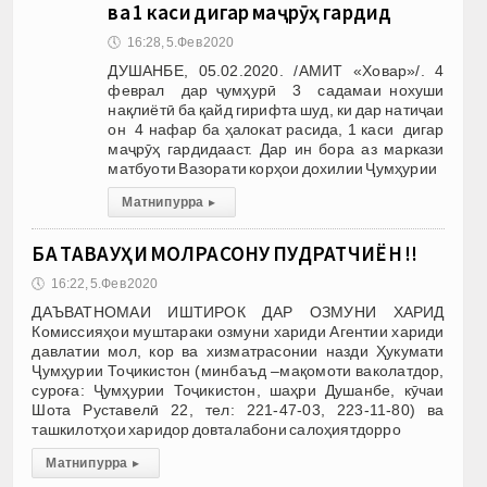
ва 1 каси дигар маҷрӯҳ гардид
🕔
16:28, 5.Фев 2020
ДУШАНБЕ, 05.02.2020. /АМИТ «Ховар»/. 4
феврал дар ҷумҳурӣ 3 садамаи нохуши
нақлиётӣ ба қайд гирифта шуд, ки дар натиҷаи
он 4 нафар ба ҳалокат расида, 1 каси дигар
маҷрӯҳ гардидааст. Дар ин бора аз маркази
матбуоти Вазорати корҳои дохилии Ҷумҳурии
Матни пурра
▸
БА ТАВАҶҶУҲИ МОЛРАСОНУ ПУДРАТЧИЁН !!
🕔
16:22, 5.Фев 2020
ДАЪВАТНОМАИ ИШТИРОК ДАР ОЗМУНИ ХАРИД
Комиссияҳои муштараки озмуни хариди Агентии хариди
давлатии мол, кор ва хизматрасонии назди Ҳукумати
Ҷумҳурии Тоҷикистон (минбаъд –мақомоти ваколатдор,
суроға: Ҷумҳурии Тоҷикистон, шаҳри Душанбе, кӯчаи
Шота Руставелӣ 22, тел: 221-47-03, 223-11-80) ва
ташкилотҳои харидор довталабони салоҳиятдорро
Матни пурра
▸