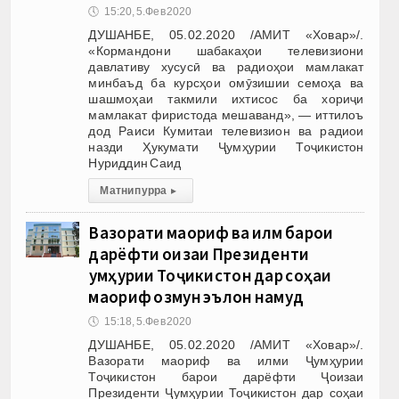
🕔
15:20, 5.Фев 2020
ДУШАНБЕ, 05.02.2020 /АМИТ «Ховар»/.
«Кормандони шабакаҳои телевизиони
давлативу хусусӣ ва радиоҳои мамлакат
минбаъд ба курсҳои омӯзишии семоҳа ва
шашмоҳаи такмили ихтисос ба хориҷи
мамлакат фиристода мешаванд», — иттилоъ
дод Раиси Кумитаи телевизион ва радиои
назди Ҳукумати Ҷумҳурии Тоҷикистон
Нуриддин Саид
Матни пурра
▸
Вазорати маориф ва илм барои
дарёфти Ҷоизаи Президенти
Ҷумҳурии Тоҷикистон дар соҳаи
маориф озмун эълон намуд
🕔
15:18, 5.Фев 2020
ДУШАНБЕ, 05.02.2020 /АМИТ «Ховар»/.
Вазорати маориф ва илми Ҷумҳурии
Тоҷикистон барои дарёфти Ҷоизаи
Президенти Ҷумҳурии Тоҷикистон дар соҳаи