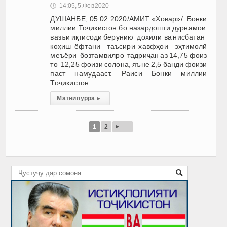
🕔
14:05, 5.Фев 2020
ДУШАНБЕ, 05.02.2020/АМИТ «Ховар»/. Бонки
миллии Тоҷикистон бо назардошти дурнамои
вазъи иқтисоди берунию дохилӣ ва нисбатан
коҳиш ёфтани таъсири хавфҳои эҳтимолӣ
меъёри бозтамвилро тадриҷан аз 14,75 фоиз
то 12,25 фоизи солона, яъне 2,5 банди фоизи
паст намудааст. Раиси Бонки миллии
Тоҷикистон
Матни пурра
▸
▸
1
2