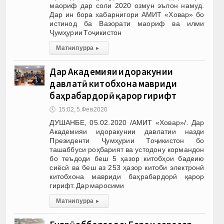
маориф дар соли 2020 озмун эълон намуд.
Дар ин бора хабарнигори АМИТ «Ховар» бо
истинод ба Вазорати маориф ва илми
Ҷумҳурии Тоҷикистон
Матни пурра
▸
Дар Академияи идоракунии
давлатӣ китобхона мавриди
баҳрабардорӣ қарор гирифт
🕔
15:02, 5.Фев 2020
ДУШАНБЕ, 05.02.2020 /АМИТ «Ховар»/. Дар
Академияи идоракунии давлатии назди
Президенти Ҷумҳурии Тоҷикистон бо
ташаббуси роҳбарият ва устодону кормандон
бо теъдоди беш 5 ҳазор китобҳои бадеию
сиёсӣ ва беш аз 253 ҳазор китоби электронӣ
китобхона мавриди баҳрабардорӣ қарор
гирифт. Дар маросими
Матни пурра
▸