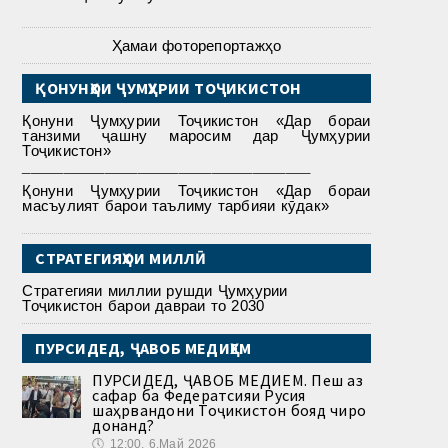
Ҳамаи фоторепортажҳо
ҚОНУНҲОИ ҶУМҲУРИИ ТОҶИКИСТОН
Қонуни Ҷумҳурии Тоҷикистон «Дар бораи
танзими ҷашну маросим дар Ҷумҳурии
Тоҷикистон»
___________________________________
Қонуни Ҷумҳурии Тоҷикистон «Дар бораи
масъулият барои таълиму тарбияи кӯдак»
СТРАТЕГИЯҲОИ МИЛЛӢ
Стратегияи миллии рушди Ҷумҳурии
Тоҷикистон барои давраи то 2030
ПУРСИДЕД, ҶАВОБ МЕДИҲЕМ
ПУРСИДЕД, ҶАВОБ МЕДИҲЕМ. Пеш аз
сафар ба Федератсияи Русия
шаҳрвандони Тоҷикистон бояд чиро
донанд?
🕔
12:00, 6.Май 2026