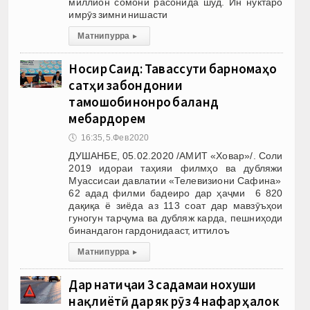
миллион сомонӣ расонида шуд. Ин нуктаро
имрӯз зимни нишасти
Матни пурра
▸
Носир Саид: Тавассути барномаҳо
сатҳи забондонии
тамошобинонро баланд
мебардорем
🕔
16:35, 5.Фев 2020
ДУШАНБЕ, 05.02.2020 /АМИТ «Ховар»/. Соли
2019 идораи таҳияи филмҳо ва дубляжи
Муассисаи давлатии «Телевизиони Сафина»
62 адад филми бадеиро дар ҳаҷми 6 820
дақиқа ё зиёда аз 113 соат дар мавзӯъҳои
гуногун тарҷума ва дубляж карда, пешниҳоди
бинандагон гардонидааст, иттилоъ
Матни пурра
▸
Дар натиҷаи 3 садамаи нохуши
нақлиётӣ дар як рӯз 4 нафар ҳалок