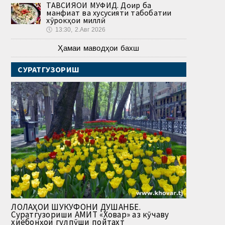
ТАВСИЯҲОИ МУФИД. Доир ба
манфиат ва хусусияти табобатии
хӯрокҳои миллӣ
🕔
13:30, 2.Авг 2026
Ҳамаи маводҳои бахш
СУРАТГУЗОРИШ
ЛОЛАҲОИ ШУКУФОНИ ДУШАНБЕ.
Суратгузориши АМИТ «Ховар» аз кӯчаву
хиёбонҳои гулпӯши пойтахт