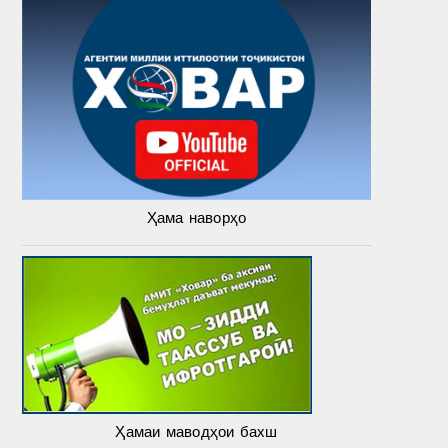
Ҳама наворҳо
Ҳамаи маводҳои бахш