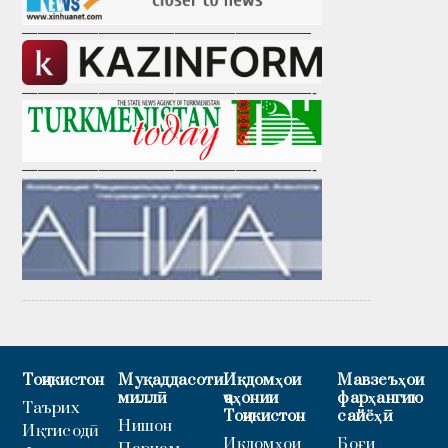
———————————————————
———————————————————-
———————————————————-
Тоҷикистон
Муқаддасоти
Иқдомҳои
Мавзеъҳои
миллӣ
ҷаҳонии
фарҳангию
Таърих
Тоҷикистон
сайёҳӣ
Нишон
Иқтисодӣ
Иқдомҳои
Боғи