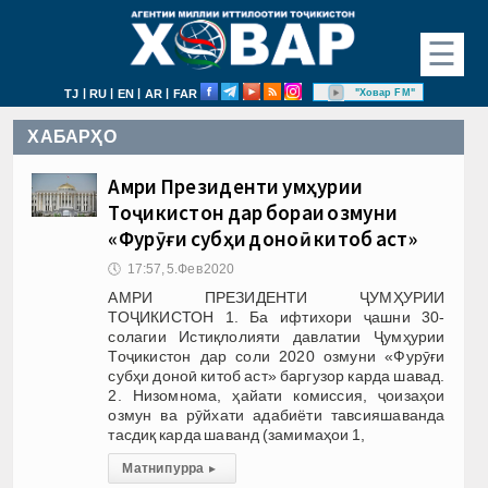
☰
|
|
|
|
"Ховар FM"
TJ
RU
EN
AR
FAR
ХАБАРҲО
Амри Президенти Ҷумҳурии
Тоҷикистон дар бораи озмуни
«Фурӯғи субҳи доноӣ китоб аст»
🕔
17:57, 5.Фев 2020
АМРИ ПРЕЗИДЕНТИ ҶУМҲУРИИ
ТОҶИКИСТОН 1. Ба ифтихори ҷашни 30-
солагии Истиқлолияти давлатии Ҷумҳурии
Тоҷикистон дар соли 2020 озмуни «Фурӯғи
субҳи доноӣ китоб аст» баргузор карда шавад.
2. Низомнома, ҳайати комиссия, ҷоизаҳои
озмун ва рӯйхати адабиёти тавсияшаванда
тасдиқ карда шаванд (замимаҳои 1,
Матни пурра
▸