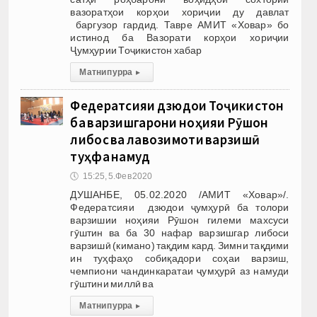
вазоратҳои корҳои хориҷии ду давлат
баргузор гардид. Тавре АМИТ «Ховар» бо
истинод ба Вазорати корҳои хориҷии
Ҷумҳурии Тоҷикистон хабар
Матни пурра
▸
Федератсияи дзюдои Тоҷикистон
ба варзишгарони ноҳияи Рӯшон
либос ва лавозимоти варзишӣ
туҳфа намуд
🕔
15:25, 5.Фев 2020
ДУШАНБЕ, 05.02.2020 /АМИТ «Ховар»/.
Федератсияи дзюдои ҷумҳурӣ ба толори
варзишии ноҳияи Рӯшон гилеми махсуси
гӯштин ва ба 30 нафар варзишгар либоси
варзишӣ (кимано) тақдим кард. Зимни тақдими
ин туҳфаҳо собиқадори соҳаи варзиш,
чемпиони чандинкаратаи ҷумҳурӣ аз намуди
гӯштини миллӣ ва
Матни пурра
▸