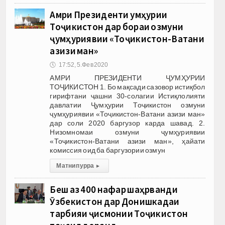
Амри Президенти Ҷумҳурии
Тоҷикистон дар бораи озмуни
ҷумҳуриявии «Тоҷикистон-Ватани
азизи ман»
🕔
17:52, 5.Фев 2020
АМРИ ПРЕЗИДЕНТИ ҶУМҲУРИИ
ТОҶИКИСТОН 1. Бо мақсади сазовор истиқбол
гирифтани ҷашни 30-солагии Истиқлолияти
давлатии Ҷумҳурии Тоҷикистон озмуни
ҷумҳуриявии «Тоҷикистон-Ватани азизи ман»
дар соли 2020 баргузор карда шавад. 2.
Низомномаи озмуни ҷумҳуриявии
«Тоҷикистон-Ватани азизи ман», ҳайати
комиссия оид ба баргузории озмун
Матни пурра
▸
Беш аз 400 нафар шаҳрванди
Ӯзбекистон дар Донишкадаи
тарбияи ҷисмонии Тоҷикистон