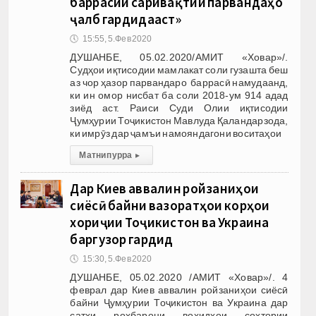
баррасии саривақтии парвандаҳо
ҷалб гардидааст»
🕔
15:55, 5.Фев 2020
ДУШАНБЕ, 05.02.2020/АМИТ «Ховар»/.
Судҳои иқтисодии мамлакат соли гузашта беш
аз чор ҳазор парвандаро баррасӣ намудаанд,
ки ин омор нисбат ба соли 2018-ум 914 адад
зиёд аст. Раиси Суди Олии иқтисодии
Ҷумҳурии Тоҷикистон Мавлуда Қаландарзода,
ки имрӯз дар ҷамъи намояндагони воситаҳои
Матни пурра
▸
Дар Киев аввалин ройзаниҳои
сиёсӣ байни вазоратҳои корҳои
хориҷии Тоҷикистон ва Украина
баргузор гардид
🕔
15:30, 5.Фев 2020
ДУШАНБЕ, 05.02.2020 /АМИТ «Ховар»/. 4
феврал дар Киев аввалин ройзаниҳои сиёсӣ
байни Ҷумҳурии Тоҷикистон ва Украина дар
сатҳи роҳбарони воҳидҳои сохтории