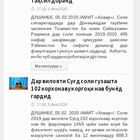
таҳсил доранд
🕔
17:10, 5.Фев 2020
ДУШАНБЕ, 05.02.2020 /АМИТ «Ховар»/. Соли
сипаригардида дар Донишкадаи тарбияи
ҷисмонии Тоҷикистон ба номи Саймуъмин
Раҳимов дар соли хониши 2019-2020 495
нафар шаҳрванди ҷумҳурии ҳамсояи
Ӯзбекистон ба сифати донишҷӯ дар
факултаҳои гуногун шомил шуданд. Албатта,
ин бо хуб шудани робитаҳои дӯстона
Матни пурра
▸
Дар вилояти Суғд соли гузашта
102 корхонаву коргоҳи нав бунёд
гардид
🕔
17:00, 5.Фев 2020
ДУШАНБЕ, 05.02. 2020 /АМИТ «Ховар»/. Соли
2019 дар вилояти Суғд 102 корхонаву коргоҳи
нав бо фарогирии 1455 ҷойи нави корӣ ба
фаъолият шурӯъ намуд, ки ҳаҷми истеҳсоли
маҳсулоти саноатӣ ба 12 миллиарду 888,3