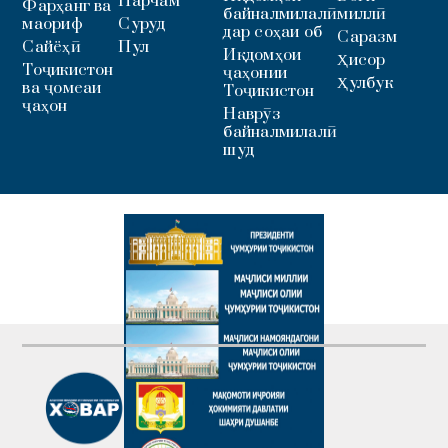
Парчам
Фарҳанг ва
байналмилалӣ
миллӣ
маориф
Суруд
дар соҳаи об
Саразм
Сайёҳӣ
Пул
Иқдомҳои
Ҳисор
Тоҷикистон
ҷаҳонии
Ҳулбук
ва ҷомеаи
Тоҷикистон
ҷаҳон
Наврӯз
байналмилалӣ
шуд