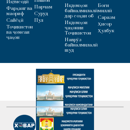
Нишон
Иқтисодӣ
Иқдомҳои
Боғи
Парчам
Фарҳанг ва
байналмилалӣ
миллӣ
маориф
Суруд
дар соҳаи об
Саразм
Сайёҳӣ
Пул
Иқдомҳои
Ҳисор
Тоҷикистон
ҷаҳонии
Ҳулбук
ва ҷомеаи
Тоҷикистон
ҷаҳон
Наврӯз
байналмилалӣ
шуд