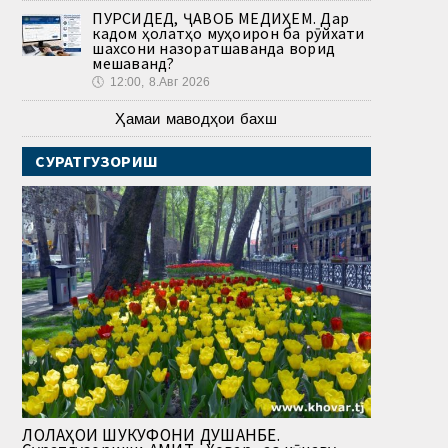
ПУРСИДЕД, ҶАВОБ МЕДИҲЕМ. Дар
кадом ҳолатҳо муҳоҷирон ба рӯйхати
шахсони назоратшаванда ворид
мешаванд?
🕔
12:00, 8.Авг 2026
Ҳамаи маводҳои бахш
СУРАТГУЗОРИШ
ЛОЛАҲОИ ШУКУФОНИ ДУШАНБЕ.