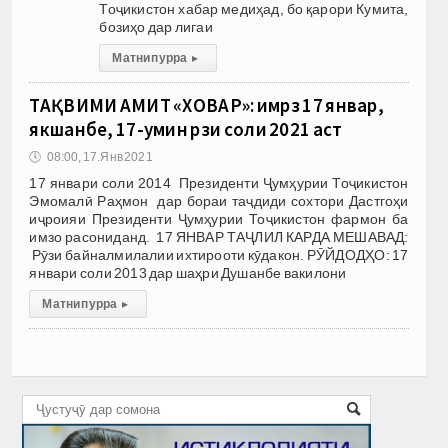
Тоҷикистон хабар медиҳад, бо қарори Кумита,
бозиҳо дар лигаи
Матни пурра
▸
ТАҚВИМИ АМИТ «ХОВАР»: имрӯз 17 январ,
якшанбе, 17-умин рӯзи соли 2021 аст
🕔
08:00, 17.Янв 2021
17 январи соли 2014 Президенти Ҷумҳурии Тоҷикистон
Эмомалӣ Раҳмон дар бораи таҷдиди сохтори Дастгоҳи
иҷроияи Президенти Ҷумҳурии Тоҷикистон фармон ба
имзо расониданд. 17 ЯНВАР ТАҶЛИЛ КАРДА МЕШАВАД:
Рӯзи байналмилалии ихтирооти кӯдакон. РӮЙДОДҲО: 17
январи соли 2013 дар шаҳри Душанбе вакилони
Матни пурра
▸