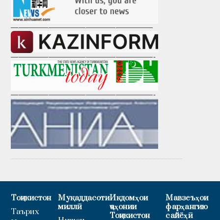
———————————————————
———————————————————-
———————————————————-
Тоҷикистон
Муқаддасоти
Иқдомҳои
Мавзеъҳои
миллӣ
ҷаҳонии
фарҳангию
Таърих
Тоҷикистон
сайёҳӣ