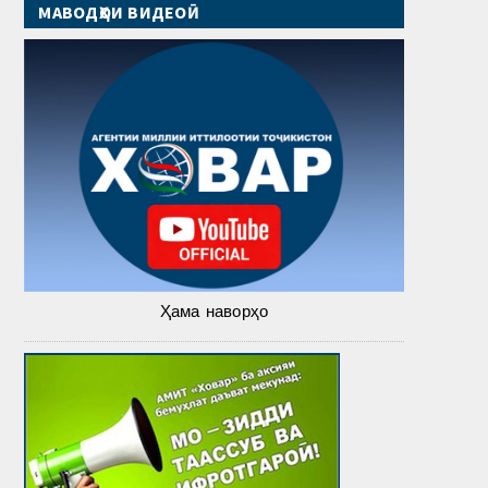
МАВОДҲОИ ВИДЕОӢ
Ҳама наворҳо