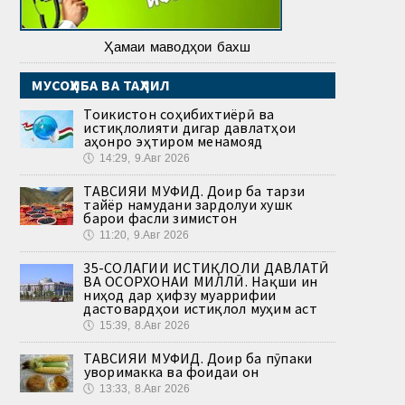
Ҳамаи маводҳои бахш
МУСОҲИБА ВА ТАҲЛИЛ
Тоҷикистон соҳибихтиёрӣ ва
истиқлолияти дигар давлатҳои
ҷаҳонро эҳтиром менамояд
🕔
14:29, 9.Авг 2026
ТАВСИЯИ МУФИД. Доир ба тарзи
тайёр намудани зардолуи хушк
барои фасли зимистон
🕔
11:20, 9.Авг 2026
35-СОЛАГИИ ИСТИҚЛОЛИ ДАВЛАТӢ
ВА ОСОРХОНАИ МИЛЛӢ. Нақши ин
ниҳод дар ҳифзу муаррифии
дастовардҳои истиқлол муҳим аст
🕔
15:39, 8.Авг 2026
ТАВСИЯИ МУФИД. Доир ба пӯпаки
ҷуворимакка ва фоидаи он
🕔
13:33, 8.Авг 2026