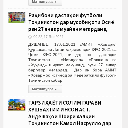
Матни пурра
▸
Рақибони дастаҳои футболи
Тоҷикистон дар мусобиқоти Осиё
рӯзи 27 январ муайян мегарданд
🕔
09:22, 17.Янв 2021
ДУШАНБЕ, 17.01.2021 /АМИТ «Ховар»/.
Қуръакашии Лигаи қаҳрамонҳои КФО-2021 ва
Ҷоми КФО-2021, ки дар он дастаҳои
Тоҷикистон – «Истиқлол», «Равшан» ва
«Хуҷанд» ширкат мекунанд, рӯзи 27 январ
баргузор мегардад. Дар ин бора АМИТ
«Ховар» бо истинод ба Федератсияи футболи
Тоҷикистон хабар
Матни пурра
▸
ТАРЗИ ҲАЁТИ СОЛИМ ГАРАВИ
ХУШБАХТИИ ИНСОН АСТ.
Андешаҳои Шоири халқии
Тоҷикистон Камол Насрулло дар