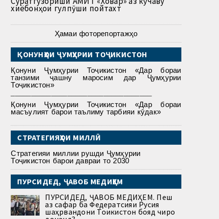
Суратгузориши АМИТ «Ховар» аз кӯчаву
хиёбонҳои гулпӯши пойтахт
Ҳамаи фоторепортажҳо
ҚОНУНҲОИ ҶУМҲУРИИ ТОҶИКИСТОН
Қонуни Ҷумҳурии Тоҷикистон «Дар бораи
танзими ҷашну маросим дар Ҷумҳурии
Тоҷикистон»
___________________________________
Қонуни Ҷумҳурии Тоҷикистон «Дар бораи
масъулият барои таълиму тарбияи кӯдак»
СТРАТЕГИЯҲОИ МИЛЛӢ
Стратегияи миллии рушди Ҷумҳурии
Тоҷикистон барои давраи то 2030
ПУРСИДЕД, ҶАВОБ МЕДИҲЕМ
ПУРСИДЕД, ҶАВОБ МЕДИҲЕМ. Пеш
аз сафар ба Федератсияи Русия
шаҳрвандони Тоҷикистон бояд чиро
донанд?