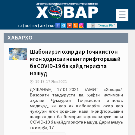
☰
|
|
|
|
"Ховар FM"
TJ
RU
EN
AR
FAR
ХАБАРҲО
Шабонарӯзи охир дар Тоҷикистон
ягон ҳодисаи нави гирифторшавӣ
ба COVID-19 ба қайд гирифта
нашуд
🕔
19:17, 17.Янв 2021
ДУШАНБЕ, 17.01.2021. /АМИТ «Ховар»/.
Вазорати тандурустӣ ва ҳифзи иҷтимоии
аҳолии Ҷумҳурии Тоҷикистон иттилоъ
медиҳад, ки дар як шабонарӯзи охир дар
ҷумҳурӣ ягон ҳодисаи нави гирифторшавии
шаҳрвандон ба бемории коронавируси нави
COVID-19 ба қайд гирифта нашуд. Дар маҷмӯъ
то имрӯз, 17