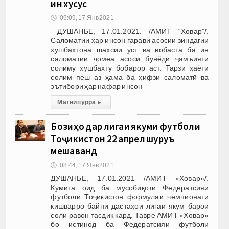
ин хусус
🕔
09:09, 17.Янв 2021
ДУШАНБЕ, 17.01.2021. /АМИТ “Ховар”/.
Саломатии ҳар инсон гарави асосии зиндагии
хушбахтона шахсии ӯст ва вобаста ба ин
саломатии ҷомеа асоси бунёди ҷамъияти
солиму хушбахту бобарор аст. Тарзи ҳаёти
солим пеш аз ҳама ба ҳифзи саломатӣ ва
эътибори ҳар нафар инсон
Матни пурра
▸
Бозиҳо дар лигаи якуми футболи
Тоҷикистон 22 апрел шуруъ
мешаванд
🕔
08:44, 17.Янв 2021
ДУШАНБЕ, 17.01.2021 /АМИТ «Ховар»/.
Кумита оид ба мусобиқоти Федератсияи
футболи Тоҷикистон формулаи чемпионати
кишварро байни дастаҳои лигаи якум барои
соли равон тасдиқ кард. Тавре АМИТ «Ховар»
бо истинод ба Федератсияи футболи