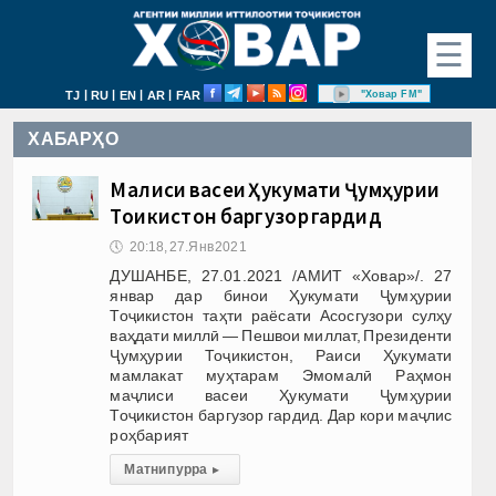
☰
|
|
|
|
"Ховар FM"
TJ
RU
EN
AR
FAR
ХАБАРҲО
Маҷлиси васеи Ҳукумати Ҷумҳурии
Тоҷикистон баргузор гардид
🕔
20:18, 27.Янв 2021
ДУШАНБЕ, 27.01.2021 /АМИТ «Ховар»/. 27
январ дар бинои Ҳукумати Ҷумҳурии
Тоҷикистон таҳти раёсати Асосгузори сулҳу
ваҳдати миллӣ — Пешвои миллат, Президенти
Ҷумҳурии Тоҷикистон, Раиси Ҳукумати
мамлакат муҳтарам Эмомалӣ Раҳмон
маҷлиси васеи Ҳукумати Ҷумҳурии
Тоҷикистон баргузор гардид. Дар кори маҷлис
роҳбарият
Матни пурра
▸