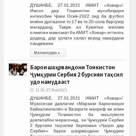
ДУШАНБЕ, 27.01.2021 /АМИТ «Ховар»/.
Имсол дар Тоҷикистон мусобиқаҳои
интихобии Ҷоми Осиё-2022 оид ба футбол
миёни духтарони то 17 ва то 20-сола баргузор
мегарданд. Тавре аз Кумитаи миллии
олимпии мамлакат ба АМИТ «Ховар» иттилоъ
доданд, дар ҳолати халал ворид накардани
пандемияи
Матни пурра
▸
Барои шаҳрвандони Тоҷикистон
Ҷумҳурии Сербия 2 бурсияи таҳсил
ҷудо намудааст
🕔
11:30, 27.Янв 2021
ДУШАНБЕ, 27.01.2021 /АМИТ «Ховар»/.
Муассисаи давлатии «Маркази барномаҳои
байналмилалӣ»-и Вазорати маориф ва илми
Ҷумҳурии Тоҷикистон ба маълумоти
довталабон мерасонад, ки Ҷумҳурии Сербия
2 бурсияи таҳсилии барномаи «Ҷаҳон дар
Сербия» барои шаҳрвандони Ҷумҳурии