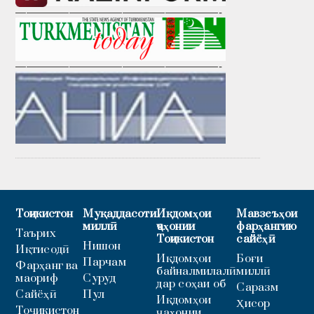
———————————————————-
———————————————————-
Тоҷикистон
Муқаддасоти
Иқдомҳои
Мавзеъҳои
миллӣ
ҷаҳонии
фарҳангию
Таърих
Тоҷикистон
сайёҳӣ
Нишон
Иқтисодӣ
Иқдомҳои
Боғи
Парчам
Фарҳанг ва
байналмилалӣ
миллӣ
маориф
Суруд
дар соҳаи об
Саразм
Сайёҳӣ
Пул
Иқдомҳои
Ҳисор
Тоҷикистон
ҷаҳонии