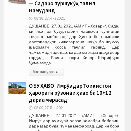
— Садаро пуршукӯҳ таҷлил
намуданд
🕔
08:38, 27.Янв 2021
ДУШАНБЕ, 27.01.2021 /АМИТ «Ховар»/. Сада,
ки яке аз бузургтарин ҷашнҳои суннатии
тоҷикон мебошад, дар Ҳисор бо намоиши
дастовардҳои кишоварзони шаҳр бо шукӯҳу
шаҳомати хосса таҷлил гардид. Дар
ҷамъомади идонае, ки дар маркази шаҳр доир
гардид, Раиси шаҳри Ҳисор Шарифҷон
Ҷумъазода
Матни пурра
▸
ОБУ ҲАВО: Имрӯз дар Тоҷикистон
ҳарорати рӯзонаи ҳаво ба 10+12
дараҷа мерасад
🕔
08:09, 27.Янв 2021
ДУШАНБЕ, 27.01.2021 /АМИТ «Ховар»/.
Имрӯз дар ҷумҳурӣ ҳавои камабри бебориш
дар назар буда, туман мефарояд. Дар ин бора