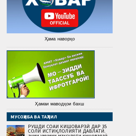
Ҳама наворҳо
Ҳамаи маводҳои бахш
МУСОҲИБА ВА ТАҲЛИЛ
РУШДИ СОҲАИ КИШОВАРЗӢ ДАР 35
СОЛИ ИСТИҚЛОЛИЯТИ ДАВЛАТӢ.
Ҳаҷми умумии маҳсулоти кишоварзӣ