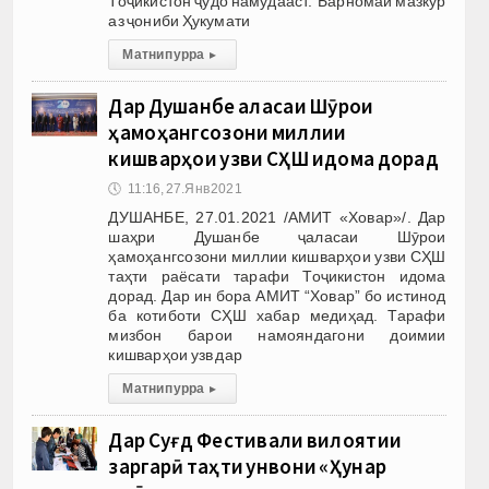
Тоҷикистон ҷудо намудааст. Барномаи мазкур
аз ҷониби Ҳукумати
Матни пурра
▸
Дар Душанбе ҷаласаи Шӯрои
ҳамоҳангсозони миллии
кишварҳои узви СҲШ идома дорад
🕔
11:16, 27.Янв 2021
ДУШАНБЕ, 27.01.2021 /АМИТ «Ховар»/. Дар
шаҳри Душанбе ҷаласаи Шӯрои
ҳамоҳангсозони миллии кишварҳои узви СҲШ
таҳти раёсати тарафи Тоҷикистон идома
дорад. Дар ин бора АМИТ “Ховар” бо истинод
ба котиботи СҲШ хабар медиҳад. Тарафи
мизбон барои намояндагони доимии
кишварҳои узв дар
Матни пурра
▸
Дар Суғд Фестивали вилоятии
заргарӣ таҳти унвони «Ҳунар