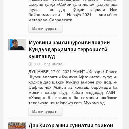
шаҳрии гулҳо «Сайри гули лола» гузаронида
шуда, он дар рӯзҳои таҷлили Иди
байналмилалии Наврӯз-2021 ҷамъбаст
мегардад. Сарраёсати
Матни пурра
▸
Муовини раиси шӯрои вилоятии
Кундуз дар ҳамлаи террористӣ
кушта шуд
🕔
08:45, 27.Янв 2021
ДУШАНБЕ, 27.01.2021 /АМИТ «Ховар»/. Раиси
Шӯрои вилоятии Кундузи Афғонистон гуфт, ки
ҳодиса дар шаҳри Кундуз замоне рух дод, ки
Сафиаллоҳ Амирӣ аз хонааш баромада ба
мошин савор шуд, хабар медиҳад АМИТ
«Ховар» бо истинод ба сомонаи шабакаи
телевизионии tolonews.com. Муҳаммад
Матни пурра
▸
Дар Ҳисор ҷашни суннатии тоҷикон