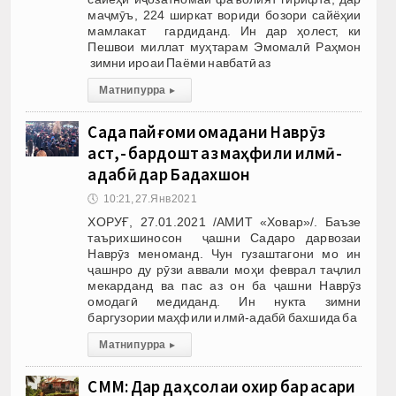
маҷмӯъ, 224 ширкат вориди бозори сайёҳии
мамлакат гардиданд. Ин дар ҳолест, ки
Пешвои миллат муҳтарам Эмомалӣ Раҳмон
зимни ироаи Паёми навбатӣ аз
Матни пурра
▸
Сада пайғоми омадани Наврӯз
аст,- бардошт аз маҳфили илмӣ-
адабӣ дар Бадахшон
🕔
10:21, 27.Янв 2021
ХОРУҒ, 27.01.2021 /АМИТ «Ховар»/. Баъзе
таърихшиносон ҷашни Садаро дарвозаи
Наврӯз меноманд. Чун гузаштагони мо ин
ҷашнро ду рӯзи аввали моҳи феврал таҷлил
мекарданд ва пас аз он ба ҷашни Наврӯз
омодагӣ медиданд. Ин нукта зимни
баргузории маҳфили илмӣ-адабӣ бахшида ба
Матни пурра
▸
СММ: Дар даҳсолаи охир бар асари