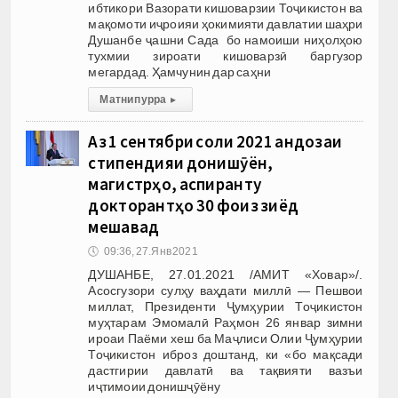
ибтикори Вазорати кишоварзии Тоҷикистон ва
мақомоти иҷроияи ҳокимияти давлатии шаҳри
Душанбе ҷашни Сада бо намоиши ниҳолҳою
тухмии зироати кишоварзӣ баргузор
мегардад. Ҳамчунин дар саҳни
Матни пурра
▸
Аз 1 сентябри соли 2021 андозаи
стипендияи донишҷӯён,
магистрҳо, аспиранту
докторантҳо 30 фоиз зиёд
мешавад
🕔
09:36, 27.Янв 2021
ДУШАНБЕ, 27.01.2021 /АМИТ «Ховар»/.
Асосгузори сулҳу ваҳдати миллӣ — Пешвои
миллат, Президенти Ҷумҳурии Тоҷикистон
муҳтарам Эмомалӣ Раҳмон 26 январ зимни
ироаи Паёми хеш ба Маҷлиси Олии Ҷумҳурии
Тоҷикистон иброз доштанд, ки «бо мақсади
дастгирии давлатӣ ва тақвияти вазъи
иҷтимоии донишҷӯёну