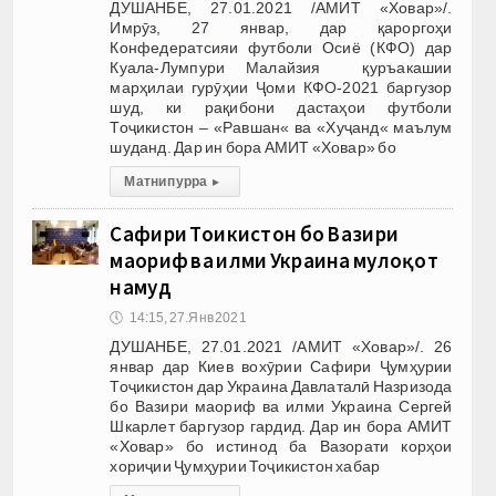
ДУШАНБЕ, 27.01.2021 /АМИТ «Ховар»/.
Имрӯз, 27 январ, дар қароргоҳи
Конфедератсияи футболи Осиё (КФО) дар
Куала-Лумпури Малайзия қуръакашии
марҳилаи гурӯҳии Ҷоми КФО-2021 баргузор
шуд, ки рақибони дастаҳои футболи
Тоҷикистон – «Равшан« ва «Хуҷанд« маълум
шуданд. Дар ин бора АМИТ «Ховар» бо
Матни пурра
▸
Сафири Тоҷикистон бо Вазири
маориф ва илми Украина мулоқот
намуд
🕔
14:15, 27.Янв 2021
ДУШАНБЕ, 27.01.2021 /АМИТ «Ховар»/. 26
январ дар Киев вохӯрии Сафири Ҷумҳурии
Тоҷикистон дар Украина Давлаталӣ Назризода
бо Вазири маориф ва илми Украина Сергей
Шкарлет баргузор гардид. Дар ин бора АМИТ
«Ховар» бо истинод ба Вазорати корҳои
хориҷии Ҷумҳурии Тоҷикистон хабар