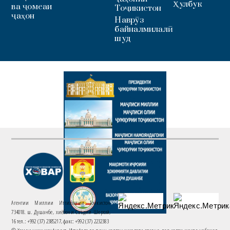
Ҳулбук
ва ҷомеаи
Тоҷикистон
ҷаҳон
Наврӯз
байналмилалӣ
шуд
Агентии Миллии Иттилоотии Тоҷикистон
734018. ш. Душанбе, хиёбони Саъдии Шерозӣ,
16 тел.: +992 (37) 2385217, факс: +992 (37) 2232383