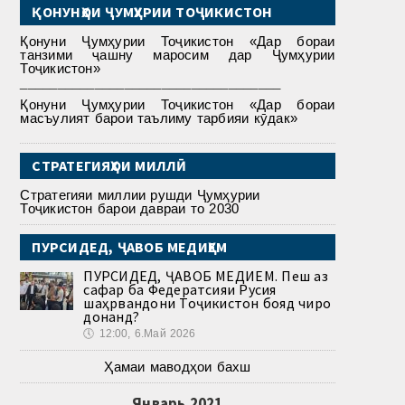
ҚОНУНҲОИ ҶУМҲУРИИ ТОҶИКИСТОН
Қонуни Ҷумҳурии Тоҷикистон «Дар бораи
танзими ҷашну маросим дар Ҷумҳурии
Тоҷикистон»
___________________________________
Қонуни Ҷумҳурии Тоҷикистон «Дар бораи
масъулият барои таълиму тарбияи кӯдак»
СТРАТЕГИЯҲОИ МИЛЛӢ
Стратегияи миллии рушди Ҷумҳурии
Тоҷикистон барои давраи то 2030
ПУРСИДЕД, ҶАВОБ МЕДИҲЕМ
ПУРСИДЕД, ҶАВОБ МЕДИҲЕМ. Пеш аз
сафар ба Федератсияи Русия
шаҳрвандони Тоҷикистон бояд чиро
донанд?
🕔
12:00, 6.Май 2026
Ҳамаи маводҳои бахш
Январь 2021