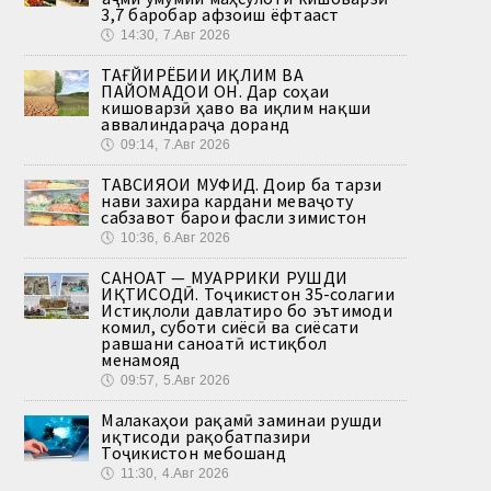
3,7 баробар афзоиш ёфтааст
🕔
14:30, 7.Авг 2026
ТАҒЙИРЁБИИ ИҚЛИМ ВА
ПАЙОМАДҲОИ ОН. Дар соҳаи
кишоварзӣ ҳаво ва иқлим нақши
аввалиндараҷа доранд
🕔
09:14, 7.Авг 2026
ТАВСИЯҲОИ МУФИД. Доир ба тарзи
нави захира кардани меваҷоту
сабзавот барои фасли зимистон
🕔
10:36, 6.Авг 2026
САНОАТ — МУҲАРРИКИ РУШДИ
ИҚТИСОДӢ. Тоҷикистон 35-солагии
Истиқлоли давлатиро бо эътимоди
комил, суботи сиёсӣ ва сиёсати
равшани саноатӣ истиқбол
менамояд
🕔
09:57, 5.Авг 2026
Малакаҳои рақамӣ заминаи рушди
иқтисоди рақобатпазири
Тоҷикистон мебошанд
🕔
11:30, 4.Авг 2026