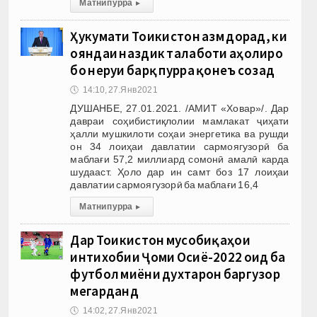
Матни пурра
▸
Ҳукумати Тоҷикистон азм дорад, ки
ояндаи наздик талаботи аҳолиро
бо неруи барқ пурра қонеъ созад
🕔
14:10, 27.Янв 2021
ДУШАНБЕ, 27.01.2021. /АМИТ «Ховар»/. Дар
давраи соҳибистиқлолии мамлакат ҷиҳати
ҳалли мушкилоти соҳаи энергетика ва рушди
он 34 лоиҳаи давлатии сармоягузорӣ ба
маблағи 57,2 миллиард сомонӣ амалӣ карда
шудааст. Ҳоло дар ин самт боз 17 лоиҳаи
давлатии сармоягузорӣ ба маблағи 16,4
Матни пурра
▸
Дар Тоҷикистон мусобиқаҳои
интихобии Ҷоми Осиё-2022 оид ба
футбол миёни духтарон баргузор
мегарданд
🕔
14:02, 27.Янв 2021