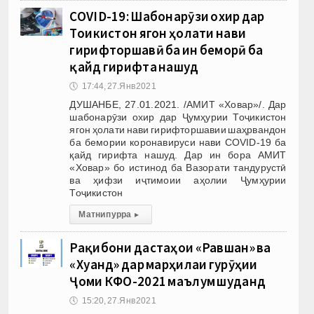
COVID-19: Шабонарӯзи охир дар
Тоҷикистон ягон ҳолати нави
гирифторшавӣ ба ин беморӣ ба
қайд гирифта нашуд
🕔
17:44, 27.Янв 2021
ДУШАНБЕ, 27.01.2021. /АМИТ «Ховар»/. Дар
шабонарӯзи охир дар Ҷумҳурии Тоҷикистон
ягон ҳолати нави гирифторшавии шаҳрвандон
ба бемории коронавируси нави COVID-19 ба
қайд гирифта нашуд. Дар ин бора АМИТ
«Ховар» бо истинод ба Вазорати тандурустӣ
ва ҳифзи иҷтимоии аҳолии Ҷумҳурии
Тоҷикистон
Матни пурра
▸
Рақибони дастаҳои «Равшан» ва
«Хуҷанд» дар марҳилаи гурӯҳии
Ҷоми КФО-2021 маълум шуданд
🕔
15:20, 27.Янв 2021