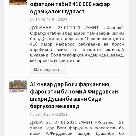
офатҳои табиӣ 410 000 нафар
одам ҳалок шудааст
🕔
10:00, 27.Янв 2021
ДУШАНБЕ, 27.01.2020 /АМИТ «Ховар»/.
Офатҳои табиии бар асари тағйирёбии иқлим
ба вуқӯъ омада танҳо дар 10 соли охир ҳаёти
410 ҳазор нафарро рабудаанд ва боиси
харобиҳои азим ва талафоти иқтисодӣ
шудаанд. Бояд тадбирҳое андешида шаванд,
ки барои ба воқеияти нав
Матни пурра
▸
31 январ дар Боғи фарҳангию
фароғатии ба номи А.Фирдавсии
шаҳри Душанбе ҷашни Сада
баргузор мешавад
🕔
09:40, 27.Янв 2021
ДУШАНБЕ, 27.01.2021 /АМИТ «Ховар»/. 31
январ дар Боғи фарҳангию фароғатии ба
номи А.Фирдавсии шаҳри Душанбе бо