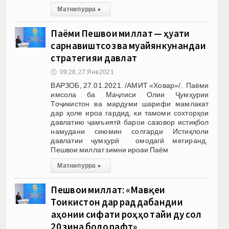
Матни пурра
▸
Паёми Пешвои миллат — ҳуҷҷати
сарнавиштсоз ва муайянкунандаи
стратегияи давлат
🕔
09:28, 27.Янв 2021
ВАРЗОБ, 27.01.2021. /АМИТ «Ховар»/. Паёми
имсола ба Маҷлиси Олии Ҷумҳурии
Тоҷикистон ва мардуми шарифи мамлакат
дар ҳоле ироа гардид, ки тамоми сохторҳои
давлатию ҷамъиятӣ барои сазовор истиқбол
намудани сиюмин солгарди Истиқлоли
давлатии ҷумҳурӣ омодагӣ мегиранд.
Пешвои миллат зимни ироаи Паём
Матни пурра
▸
Пешвои миллат: «Мавқеи
Тоҷикистон дар раддабандии
ҷаҳонии сифати роҳҳо тайи ду сол
20 зина боло рафт»