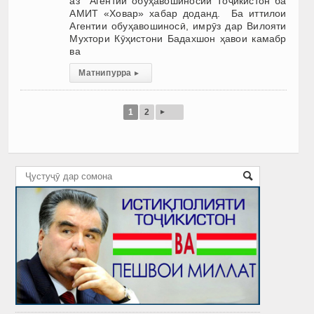
аз Агентии обуҳавошиносии Тоҷикистон ба
АМИТ «Ховар» хабар доданд. Ба иттилои
Агентии обуҳавошиносӣ, имрӯз дар Вилояти
Мухтори Кӯҳистони Бадахшон ҳавои камабр
ва
Матни пурра
▸
▸
1
2