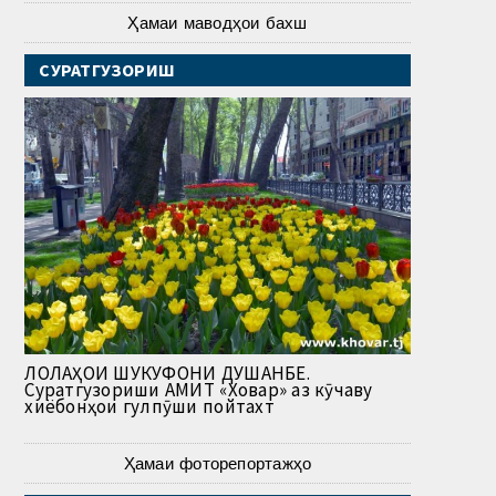
Ҳамаи маводҳои бахш
СУРАТГУЗОРИШ
ЛОЛАҲОИ ШУКУФОНИ ДУШАНБЕ.
Суратгузориши АМИТ «Ховар» аз кӯчаву
хиёбонҳои гулпӯши пойтахт
Ҳамаи фоторепортажҳо