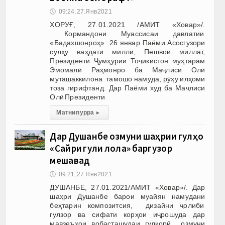
🕔
09:24, 27.Янв 2021
ХОРУҒ, 27.01.2021 /АМИТ «Ховар»/.
Кормандони Муассисаи давлатии
«Бадахшонроҳ» 26 январ Паёми Асосгузори
сулҳу ваҳдати миллӣ, Пешвои миллат,
Президенти Ҷумҳурии Тоҷикистон муҳтарам
Эмомалӣ Раҳмонро ба Маҷлиси Олӣ
муташаккилона тамошо намуда, рӯҳу илҳоми
тоза гирифтанд. Дар Паёми худ ба Маҷлиси
Олӣ Президенти
Матни пурра
▸
Дар Душанбе озмуни шаҳрии гулҳо
«Сайри гули лола» баргузор
мешавад
🕔
09:21, 27.Янв 2021
ДУШАНБЕ, 27.01.2021/АМИТ «Ховар»/. Дар
шаҳри Душанбе барои муайян намудани
беҳтарин композитсия, дизайни ҷолиби
гулзор ва сифати корҳои иҷрошуда дар
мавзеъҳои вобасташудаи гулкорӣ озмуни