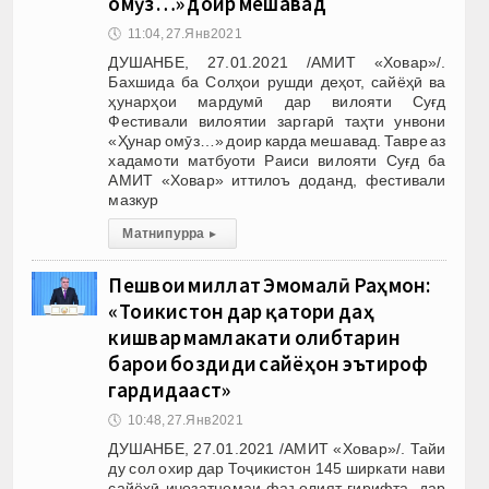
омӯз…» доир мешавад
🕔
11:04, 27.Янв 2021
ДУШАНБЕ, 27.01.2021 /АМИТ «Ховар»/.
Бахшида ба Солҳои рушди деҳот, сайёҳӣ ва
ҳунарҳои мардумӣ дар вилояти Суғд
Фестивали вилоятии заргарӣ таҳти унвони
«Ҳунар омӯз…» доир карда мешавад. Тавре аз
хадамоти матбуоти Раиси вилояти Суғд ба
АМИТ «Ховар» иттилоъ доданд, фестивали
мазкур
Матни пурра
▸
Пешвои миллат Эмомалӣ Раҳмон:
«Тоҷикистон дар қатори даҳ
кишвар мамлакати ҷолибтарин
барои боздиди сайёҳон эътироф
гардидааст»
🕔
10:48, 27.Янв 2021
ДУШАНБЕ, 27.01.2021 /АМИТ «Ховар»/. Тайи
ду сол охир дар Тоҷикистон 145 ширкати нави
сайёҳӣ иҷозатномаи фаъолият гирифта, дар