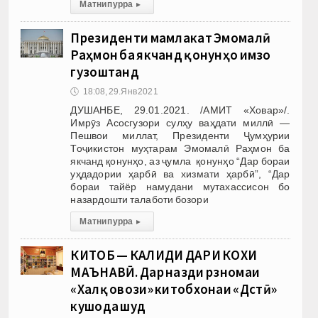
Матни пурра
▸
Президенти мамлакат Эмомалӣ
Раҳмон ба якчанд қонунҳо имзо
гузоштанд
🕔
18:08, 29.Янв 2021
ДУШАНБЕ, 29.01.2021. /АМИТ «Ховар»/.
Имрӯз Асосгузори сулҳу ваҳдати миллӣ —
Пешвои миллат, Президенти Ҷумҳурии
Тоҷикистон муҳтарам Эмомалӣ Раҳмон ба
якчанд қонунҳо, аз ҷумла қонунҳо “Дар бораи
уҳдадории ҳарбӣ ва хизмати ҳарбӣ”, “Дар
бораи тайёр намудани мутахассисон бо
назардошти талаботи бозори
Матни пурра
▸
КИТОБ — КАЛИДИ ДАРИ КОХИ
МАЪНАВӢ. Дар назди рӯзномаи
«Халқ овози» китобхонаи «Дӯстӣ»
кушода шуд