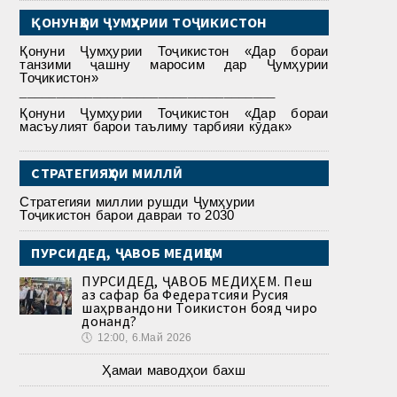
ҚОНУНҲОИ ҶУМҲУРИИ ТОҶИКИСТОН
Қонуни Ҷумҳурии Тоҷикистон «Дар бораи
танзими ҷашну маросим дар Ҷумҳурии
Тоҷикистон»
___________________________________
Қонуни Ҷумҳурии Тоҷикистон «Дар бораи
масъулият барои таълиму тарбияи кӯдак»
СТРАТЕГИЯҲОИ МИЛЛӢ
Стратегияи миллии рушди Ҷумҳурии
Тоҷикистон барои давраи то 2030
ПУРСИДЕД, ҶАВОБ МЕДИҲЕМ
ПУРСИДЕД, ҶАВОБ МЕДИҲЕМ. Пеш
аз сафар ба Федератсияи Русия
шаҳрвандони Тоҷикистон бояд чиро
донанд?
🕔
12:00, 6.Май 2026
Ҳамаи маводҳои бахш