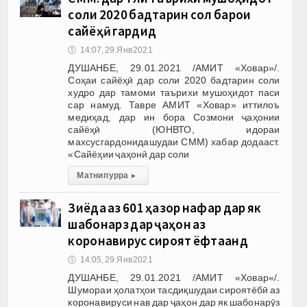
соли 2020 бадтарин сол барои
сайёҳӣ гардид
🕔
14:07, 29.Янв 2021
ДУШАНБЕ, 29.01.2021 /АМИТ «Ховар»/.
Соҳаи сайёҳӣ дар соли 2020 бадтарин соли
худро дар тамоми таърихи мушоҳидот паси
сар намуд. Тавре АМИТ «Ховар» иттилоъ
медиҳад, дар ин бора Созмони ҷаҳонии
сайёҳӣ (ЮНВТО, идораи
махсусгардонидашудаи СММ) хабар додааст.
«Сайёҳии ҷаҳонӣ дар соли
Матни пурра
▸
Зиёда аз 601 ҳазор нафар дар як
шабонарӯз дар ҷаҳон аз
коронавирус сироят ёфтаанд
🕔
14:05, 29.Янв 2021
ДУШАНБЕ, 29.01.2021 /АМИТ «Ховар«/.
Шумораи ҳолатҳои тасдиқшудаи сироятёбӣ аз
коронавируси нав дар ҷаҳон дар як шабонарӯз