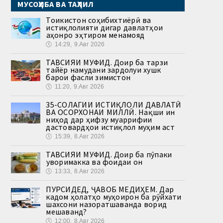
МУСОҲИБА ВА ТАҲЛИЛ
Тоҷикистон соҳибихтиёрӣ ва
истиқлолияти дигар давлатҳои
ҷаҳонро эҳтиром менамояд
🕔
14:29, 9.Авг 2026
ТАВСИЯИ МУФИД. Доир ба тарзи
тайёр намудани зардолуи хушк
барои фасли зимистон
🕔
11:20, 9.Авг 2026
35-СОЛАГИИ ИСТИҚЛОЛИ ДАВЛАТӢ
ВА ОСОРХОНАИ МИЛЛӢ. Нақши ин
ниҳод дар ҳифзу муаррифии
дастовардҳои истиқлол муҳим аст
🕔
15:39, 8.Авг 2026
ТАВСИЯИ МУФИД. Доир ба пӯпаки
ҷуворимакка ва фоидаи он
🕔
13:33, 8.Авг 2026
ПУРСИДЕД, ҶАВОБ МЕДИҲЕМ. Дар
кадом ҳолатҳо муҳоҷирон ба рӯйхати
шахсони назоратшаванда ворид
мешаванд?
🕔
12:00, 8.Авг 2026