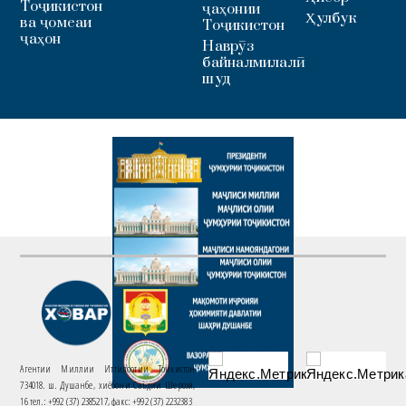
Тоҷикистон
ҷаҳонии
Ҳулбук
ва ҷомеаи
Тоҷикистон
ҷаҳон
Наврӯз
байналмилалӣ
шуд
Агентии Миллии Иттилоотии Тоҷикистон
734018. ш. Душанбе, хиёбони Саъдии Шерозӣ,
16 тел.: +992 (37) 2385217, факс: +992 (37) 2232383