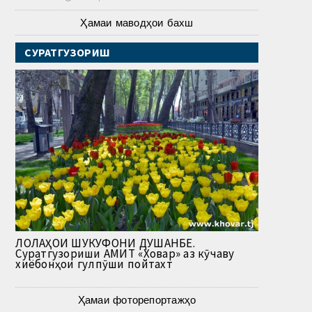
Ҳамаи маводҳои бахш
СУРАТГУЗОРИШ
ЛОЛАҲОИ ШУКУФОНИ ДУШАНБЕ.
Суратгузориши АМИТ «Ховар» аз кӯчаву
хиёбонҳои гулпӯши пойтахт
Ҳамаи фоторепортажҳо