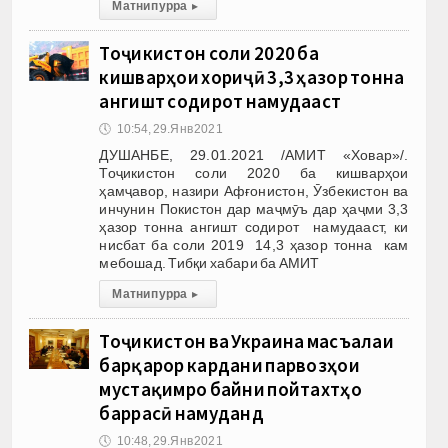
Матни пурра
▸
Тоҷикистон соли 2020 ба
кишварҳои хориҷӣ 3,3 ҳазор тонна
ангишт содирот намудааст
🕔
10:54, 29.Янв 2021
ДУШАНБЕ, 29.01.2021 /АМИТ «Ховар»/.
Тоҷикистон соли 2020 ба кишварҳои
ҳамҷавор, назири Афғонистон, Ӯзбекистон ва
инчунин Покистон дар маҷмӯъ дар ҳаҷми 3,3
ҳазор тонна ангишт содирот намудааст, ки
нисбат ба соли 2019 14,3 ҳазор тонна кам
мебошад. Тибқи хабари ба АМИТ
Матни пурра
▸
Тоҷикистон ва Украина масъалаи
барқарор кардани парвозҳои
мустақимро байни пойтахтҳо
баррасӣ намуданд
🕔
10:48, 29.Янв 2021