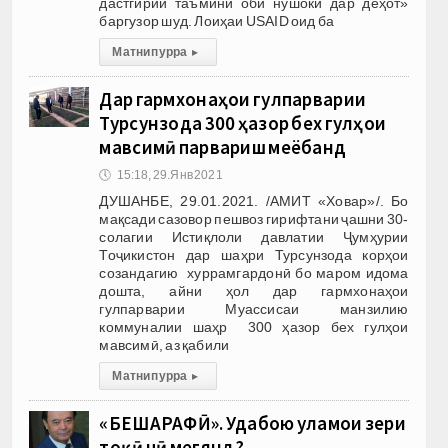
дастгирии таъмини оби нӯшокӣ дар деҳот»
баргузор шуд. Лоиҳаи USAID оид ба
Матни пурра
▸
Дар гармхонаҳои гулпарварии
Турсунзода 300 ҳазор бех гулҳои
мавсимӣ парвариш меёбанд
🕔
15:18, 29.Янв 2021
ДУШАНБЕ, 29.01.2021. /АМИТ «Ховар»/. Бо
мақсади сазовор пешвоз гирифтани ҷашни 30-
солагии Истиқлоли давлатии Ҷумҳурии
Тоҷикистон дар шаҳри Турсунзода корҳои
созандагию хуррамгардонӣ бо маром идома
дошта, айни ҳол дар гармхонаҳои
гулпарварии Муассисаи манзилию
коммуналии шаҳр 300 ҳазор бех гулҳои
мавсимӣ, аз қабили
Матни пурра
▸
«БЕШАРАФӢ». Удабою уламои зери
тоқӣ чӣ мегӯянд?