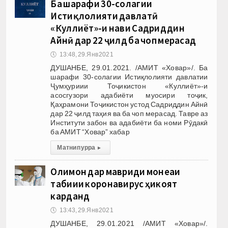
Ба шарафи 30-солагии
Истиқлолияти давлатӣ
«Куллиёт»-и нави Садриддин
Айнӣ дар 22 ҷилд ба чоп мерасад
🕔
13:48, 29.Янв 2021
ДУШАНБЕ, 29.01.2021. /АМИТ «Ховар»/. Ба
шарафи 30-солагии Истиқлолияти давлатии
Ҷумҳуриии Тоҷикистон «Куллиёт»-и
асосгузори адабиёти муосири тоҷик,
Қаҳрамони Тоҷикистон устод Садриддин Айнӣ
дар 22 ҷилд таҳия ва ба чоп мерасад. Тавре аз
Институти забон ва адабиёти ба номи Рӯдакӣ
ба АМИТ “Ховар” хабар
Матни пурра
▸
Олимон дар мавриди монеаи
табиии коронавирус ҳикоят
карданд
🕔
13:43, 29.Янв 2021
ДУШАНБЕ, 29.01.2021 /АМИТ «Ховар»/.