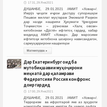
🕔
17:31, 29.Янв 2021
ДУШАНБЕ, 29.01.2021 /АМИТ «Ховар»/.
Имрӯз ҷиҳати иҷрои дастуру супоришҳои
Пешвои миллат муҳтарам Эмомалӣ Раҳмон
дар назди нашрияи Ҳукумати Ҷумҳурии
Тоҷикистон – рӯзномаи «Халқ овози»
китобхонаи «Дӯстӣ» ифтитоҳ гардид, хабар
медиҳад АМИТ «Ховар». Дар маросими
ифтитоҳи китобхона шоирону нависандагон,
сармуҳаррирони нашрияҳои
Матни пурра
▸
Дар Екатеринбург оид ба
мутобиқшавии муҳоҷирони
меҳнатӣ дар қаламрави
Федератсияи Россия конфронс
доир гардид
🕔
17:00, 29.Янв 2021
ДУШАНБЕ, 29.01.2021 /АМИТ «Ховар»/.
Терроризм ва ифротгароӣ яке аз зуҳуроти
номатлуби замони имрӯза ба шумор рафта,