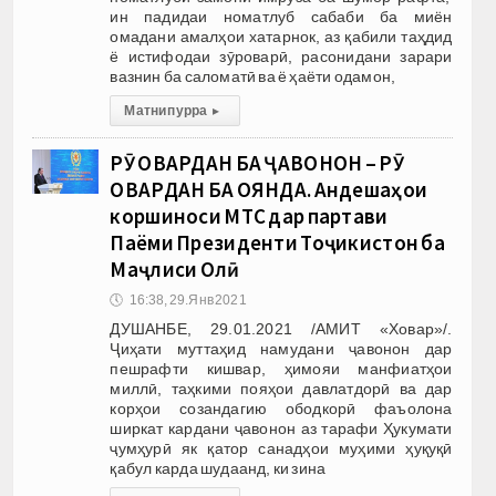
ин падидаи номатлуб сабаби ба миён
омадани амалҳои хатарнок, аз қабили таҳдид
ё истифодаи зӯроварӣ, расонидани зарари
вазнин ба саломатӣ ва ё ҳаёти одамон,
Матни пурра
▸
РӮ ОВАРДАН БА ҶАВОНОН – РӮ
ОВАРДАН БА ОЯНДА. Андешаҳои
коршиноси МТС дар партави
Паёми Президенти Тоҷикистон ба
Маҷлиси Олӣ
🕔
16:38, 29.Янв 2021
ДУШАНБЕ, 29.01.2021 /АМИТ «Ховар»/.
Ҷиҳати муттаҳид намудани ҷавонон дар
пешрафти кишвар, ҳимояи манфиатҳои
миллӣ, таҳкими пояҳои давлатдорӣ ва дар
корҳои созандагию ободкорӣ фаъолона
ширкат кардани ҷавонон аз тарафи Ҳукумати
ҷумҳурӣ як қатор санадҳои муҳими ҳуқуқӣ
қабул карда шудаанд, ки зина