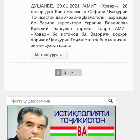
ДУШАНБЕ, 29.01.2021 /АМИТ «Ховар»/. 28
январ дар Киев мулоқоти Сафири Ҷумҳурии
Тоҷикистон дар Украина Давлаталӣ Назризода
бо Вазири зерсохтори Украина Владислав
Криклий баргузор гардид. Тавре АМИТ
«Ховар» бо истинод ба Вазорати корҳои
хориҷии Ҷумҳурии Тоҷикистон хабар медиҳад,
зимни суҳбат вазъи
Матни пурра
▸
▸
1
2