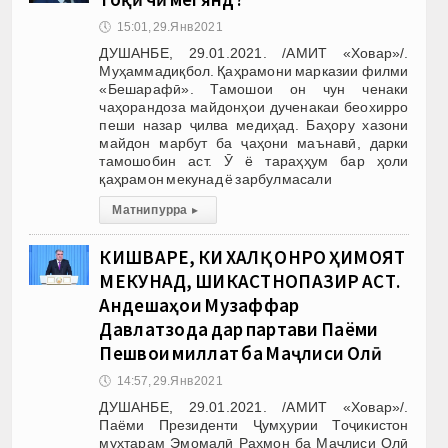
🕔
15:01, 29.Янв 2021
ДУШАНБЕ, 29.01.2021. /АМИТ «Ховар»/.
Муҳаммадиқбол. Қаҳрамони марказии филми
«Бешарафӣ». Тамошои он чун ченаки
чаҳорандоза майдонҳои дученакаи беохирро
пеши назар ҷилва медиҳад. Баҳору хазони
майдон марбут ба ҷаҳони маънавӣ, дарки
тамошобин аст. Ӯ ё тараҳҳум бар ҳоли
қаҳрамон мекунад ё зарбулмасали
Матни пурра
▸
КИШВАРЕ, КИ ХАЛҚ ОНРО ҲИМОЯТ
МЕКУНАД, ШИКАСТНОПАЗИР АСТ.
Андешаҳои Музаффар
Давлатзода дар партави Паёми
Пешвои миллат ба Маҷлиси Олӣ
🕔
14:57, 29.Янв 2021
ДУШАНБЕ, 29.01.2021. /АМИТ «Ховар»/.
Паёми Президенти Ҷумҳурии Тоҷикистон
муҳтарам Эмомалӣ Раҳмон ба Маҷлиси Олӣ