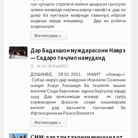
чун ҳуҷҷати стратегӣ миёни қишрҳои гуногуни
ҷомеа мавриди омӯзиш қарор гирифта, дар он
доир ба нуктаҳои мавриди таваҷҷуҳ ибрози
андеша карда мешавад. Дар ин робита
андешаҳои
Матни пурра
▸
Дар Бадахшон муждарасони Наврӯз
— Садаро таҷлил намуданд
🕔
14:19, 29.Янв 2021
ДУШАНБЕ, 29.01.2021. /АМИТ «Ховар»/.
Субҳи имрӯз дар майдони Исмоили Сомонии
шаҳри Хоруғ бахшида ба таҷлили ҷашни
миллии Сада барномаи идона баргузор карда
шуд. Дар ҷамъомади мазкур як гурӯҳ
кормандони фаъоли соҳаи кишоварзии
вилоят дар вазъияти тантанавӣ бо
Ифтихорномаи Раиси Вилояти
Матни пурра
▸
СММ: дар тӯли таърихи мушоҳидот