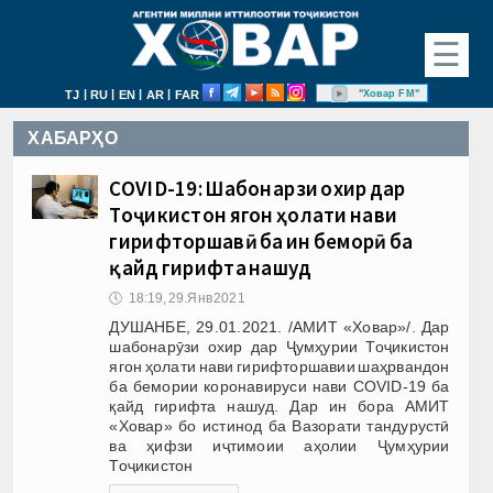
☰
|
|
|
|
"Ховар FM"
TJ
RU
EN
AR
FAR
ХАБАРҲО
COVID-19: Шабонарӯзи охир дар
Тоҷикистон ягон ҳолати нави
гирифторшавӣ ба ин беморӣ ба
қайд гирифта нашуд
🕔
18:19, 29.Янв 2021
ДУШАНБЕ, 29.01.2021. /АМИТ «Ховар»/. Дар
шабонарӯзи охир дар Ҷумҳурии Тоҷикистон
ягон ҳолати нави гирифторшавии шаҳрвандон
ба бемории коронавируси нави COVID-19 ба
қайд гирифта нашуд. Дар ин бора АМИТ
«Ховар» бо истинод ба Вазорати тандурустӣ
ва ҳифзи иҷтимоии аҳолии Ҷумҳурии
Тоҷикистон