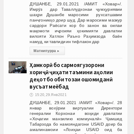
ДУШАНБЕ, 29.01.2021 /АМИТ «Ховар»/.
Имрӯз дар Таваллудхонаи ҷумҳуриявии
шаҳри Душанбе маросими рухсатшавии
панҷгоникҳо доир шуд. Дар маросими мазкур
сардори Раёсати кор бо занон ва оилаи
мақомоти иҷроияи ҳокимияти давлатии
вилояти Хатлон Раъно Раҳимзода баён
намуд, ки тавлиди ин тифлакон дар
Матни пурра
▸
Ҳамкорӣ бо сармоягузорони
хориҷӣ ҷиҳати таъмини аҳолии
деҳот бо оби тозаи ошомиданӣ
вусъат меёбад
🕔
15:20, 29.Янв 2021
ДУШАНБЕ, 29.01.2021 /АМИТ «Ховар»/. 28
январ вохӯрии виртуалии Директори
генералии Корхонаи воҳиди давлатии
«Хоҷагии манзилию коммуналӣ» Ҷамшед
Табарзода бо намояндагони USAID доир ба
амалинамоии «Лоиҳаи USAID оид ба