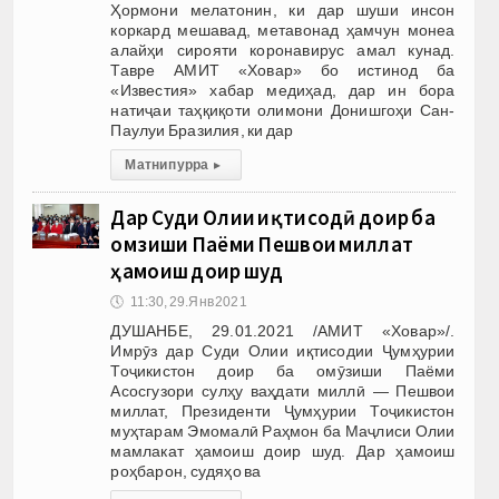
Ҳормони мелатонин, ки дар шуши инсон
коркард мешавад, метавонад ҳамчун монеа
алайҳи сирояти коронавирус амал кунад.
Тавре АМИТ «Ховар» бо истинод ба
«Известия» хабар медиҳад, дар ин бора
натиҷаи таҳқиқоти олимони Донишгоҳи Сан-
Паулуи Бразилия, ки дар
Матни пурра
▸
Дар Суди Олии иқтисодӣ доир ба
омӯзиши Паёми Пешвои миллат
ҳамоиш доир шуд
🕔
11:30, 29.Янв 2021
ДУШАНБЕ, 29.01.2021 /АМИТ «Ховар»/.
Имрӯз дар Суди Олии иқтисодии Ҷумҳурии
Тоҷикистон доир ба омӯзиши Паёми
Асосгузори сулҳу ваҳдати миллӣ — Пешвои
миллат, Президенти Ҷумҳурии Тоҷикистон
муҳтарам Эмомалӣ Раҳмон ба Маҷлиси Олии
мамлакат ҳамоиш доир шуд. Дар ҳамоиш
роҳбарон, судяҳо ва