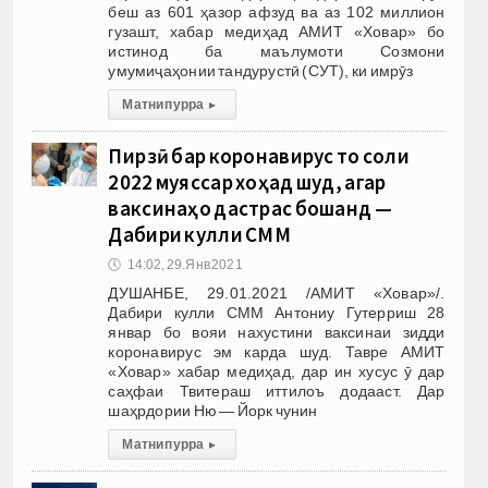
беш аз 601 ҳазор афзуд ва аз 102 миллион
гузашт, хабар медиҳад АМИТ «Ховар» бо
истинод ба маълумоти Созмони
умумиҷаҳонии тандурустӣ (СУТ), ки имрӯз
Матни пурра
▸
Пирӯзӣ бар коронавирус то соли
2022 муяссар хоҳад шуд, агар
ваксинаҳо дастрас бошанд —
Дабири кулли СММ
🕔
14:02, 29.Янв 2021
ДУШАНБЕ, 29.01.2021 /АМИТ «Ховар»/.
Дабири кулли СММ Антониу Гутерриш 28
январ бо вояи нахустини ваксинаи зидди
коронавирус эм карда шуд. Тавре АМИТ
«Ховар» хабар медиҳад, дар ин хусус ӯ дар
саҳфаи Твитераш иттилоъ додааст. Дар
шаҳрдории Ню — Йорк чунин
Матни пурра
▸