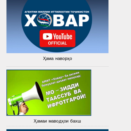
Ҳама наворҳо
Ҳамаи маводҳои бахш