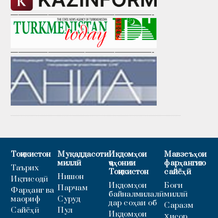
———————————————————-
———————————————————-
Тоҷикистон
Муқаддасоти
Иқдомҳои
Мавзеъҳои
миллӣ
ҷаҳонии
фарҳангию
Таърих
Тоҷикистон
сайёҳӣ
Нишон
Иқтисодӣ
Иқдомҳои
Боғи
Парчам
Фарҳанг ва
байналмилалӣ
миллӣ
маориф
Суруд
дар соҳаи об
Саразм
Сайёҳӣ
Пул
Иқдомҳои
Ҳисор