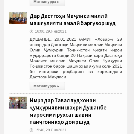
Матни пурра
▸
Дар Дастгоҳи Маҷлиси миллӣ
машғулияти амалӣ баргузор шуд
🕔
16:06, 29.Янв 2021
ДУШАНБЕ, 29.01.2021 /АМИТ «Ховар»/. 29
январ дар Дастгоҳи Маҷлиси миллии Маҷлиси
Олии Ҷумҳурии Тоҷикистон ҷиҳати иҷрои
муқаррароти банди 20 Нақшаи кори Дастгоҳи
Маҷлиси миллии Маҷлиси Олии Ҷумҳурии
Тоҷикистон барои шашмоҳаи якуми соли 2021
бо иштироки роҳбарият ва кормандони
Дастгоҳи Маҷлиси
Матни пурра
▸
Имрӯз дар Таваллудхонаи
ҷумҳуриявии шаҳри Душанбе
маросими рухсатшавии
панҷгоникҳо доир шуд
🕔
15:40, 29.Янв 2021