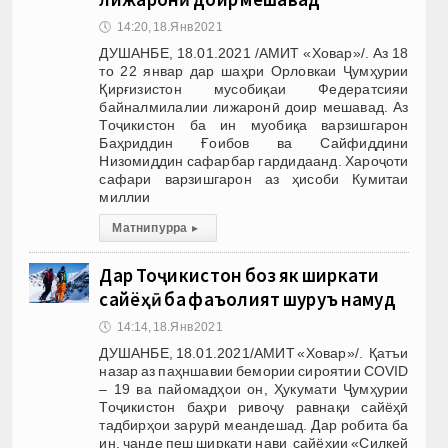
🕔
14:20, 18.Янв 2021
ДУШАНБЕ, 18.01.2021 /АМИТ «Ховар»/. Аз 18
то 22 январ дар шаҳри Орловкаи Ҷумҳурии
Қирғизистон мусобиқаи Федератсияи
байналмилалии лижаронӣ доир мешавад. Аз
Тоҷикистон ба ин муобиқа варзишгарон
Баҳриддин Ғоибов ва Сайфиддини
Низомиддин сафарбар гардидаанд. Хароҷоти
сафари варзишгарон аз ҳисоби Кумитаи
миллии
Матни пурра
▸
Дар Тоҷикистон боз як ширкати
сайёҳӣ ба фаъолият шуруъ намуд
🕔
14:14, 18.Янв 2021
ДУШАНБЕ, 18.01.2021/АМИТ «Ховар»/. Қатъи
назар аз паҳншавии бемории сироятии COVID
– 19 ва пайомадҳои он, Ҳукумати Ҷумҳурии
Тоҷикистон баҳри ривоҷу равнақи сайёҳӣ
тадбирҳои зарурӣ меандешад. Дар робита ба
ин, чанде пеш ширкати нави сайёҳии «Силкей