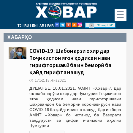
☰
|
|
|
|
"Ховар FM"
TJ
RU
EN
AR
FAR
ХАБАРҲО
COVID-19: Шабонарӯзи охир дар
Тоҷикистон ягон ҳодисаи нави
гирифторшавӣ ба ин беморӣ ба
қайд гирифта нашуд
🕔
17:52, 18.Янв 2021
ДУШАНБЕ, 18.01.2021. /АМИТ «Ховар»/. Дар
як шабонарӯзи охир дар Ҷумҳурии Тоҷикистон
ягон ҳодисаи нави гирифторшавии
шаҳрвандон ба бемории коронавируси нави
COVID-19 ба қайд гирифта нашуд. Дар ин бора
АМИТ «Ховар» бо истинод ба Вазорати
тандурустӣ ва ҳифзи иҷтимоии аҳолии
Ҷумҳурии