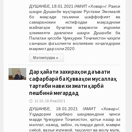
ДУШАНБЕ, 18.01.2021 /АМИТ «Ховар»/. Раиси
шаҳри Душанбе муҳтарам Рустами Эмомалӣ
бо мақсади таъмини шаффофият ва
самаранокии истифодаи мақсадноки
маблағҳои буҷетии мақомоти иҷроияи
ҳокимияти давлатии шаҳри Душанбе ба
Палатаи ҳисоби Ҷумҳурии Тоҷикистон ҷиҳати
санҷиши фаъолияти молиявию хоҷагидории
мақомот дар соли 2020
Матни пурра
▸
Дар ҳайати захираҳои даъвати
сафарбарӣ ба Қувваҳои мусаллаҳ
тартиби нави хизмати ҳарбӣ
пешбинӣ мегардад
🕔
11:10, 18.Янв 2021
ДУШАНБЕ, 18.01.2021 /АМИТ «Ховар»/.
Уҳдадории ҳарбиро шаҳрвандони ҷинси
марди Ҷумҳурии Тоҷикистон, қатъи назар аз
миллат, нажод, забон, эътиқоди динӣ, мавқеи
сиёсӣ, вазъи иҷтимоӣ, таҳсилот ва молу мулк,