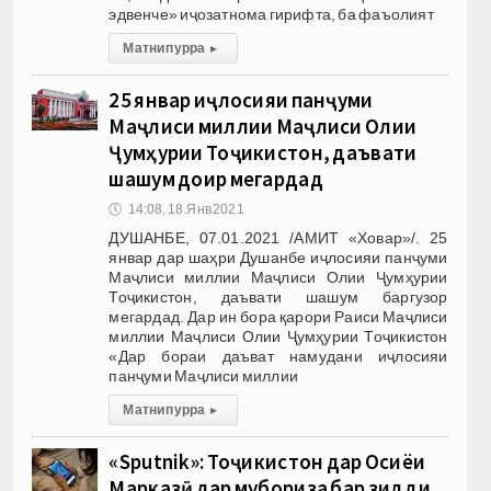
эдвенче» иҷозатнома гирифта, ба фаъолият
Матни пурра
▸
25 январ иҷлосияи панҷуми
Маҷлиси миллии Маҷлиси Олии
Ҷумҳурии Тоҷикистон, даъвати
шашум доир мегардад
🕔
14:08, 18.Янв 2021
ДУШАНБЕ, 07.01.2021 /АМИТ «Ховар»/. 25
январ дар шаҳри Душанбе иҷлосияи панҷуми
Маҷлиси миллии Маҷлиси Олии Ҷумҳурии
Тоҷикистон, даъвати шашум баргузор
мегардад. Дар ин бора қарори Раиси Маҷлиси
миллии Маҷлиси Олии Ҷумҳурии Тоҷикистон
«Дар бораи даъват намудани иҷлосияи
панҷуми Маҷлиси миллии
Матни пурра
▸
«Sputnik»: Тоҷикистон дар Осиёи
Марказӣ дар мубориза бар зидди