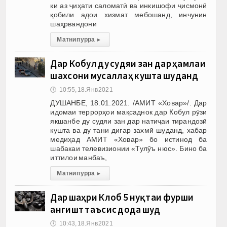
ки аз ҷиҳати саломатӣ ва инкишофи ҷисмонӣ
қобили адои хизмат мебошанд, инчунин
шаҳрвандони
Матни пурра
▸
Дар Кобул ду судяи зан дар ҳамлаи
шахсони мусаллаҳ кушта шуданд
🕔
10:55, 18.Янв 2021
ДУШАНБЕ, 18.01.2021. /АМИТ «Ховар»/. Дар
идомаи террорҳои мақсаднок дар Кобул рӯзи
якшанбе ду судяи зан дар натиҷаи тирандозӣ
кушта ва ду тани дигар захмӣ шуданд, хабар
медиҳад АМИТ «Ховар» бо истинод ба
шабакаи телевизионии «Тулӯъ нюс». Бино ба
иттилои манбаъ,
Матни пурра
▸
Дар шаҳри Кӯлоб 5 нуқтаи фурӯши
ангишт таъсис дода шуд
🕔
10:43, 18.Янв 2021