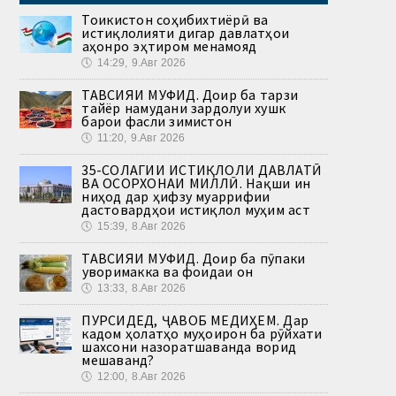
Тоҷикистон соҳибихтиёрӣ ва
истиқлолияти дигар давлатҳои
ҷаҳонро эҳтиром менамояд
🕔
14:29, 9.Авг 2026
ТАВСИЯИ МУФИД. Доир ба тарзи
тайёр намудани зардолуи хушк
барои фасли зимистон
🕔
11:20, 9.Авг 2026
35-СОЛАГИИ ИСТИҚЛОЛИ ДАВЛАТӢ
ВА ОСОРХОНАИ МИЛЛӢ. Нақши ин
ниҳод дар ҳифзу муаррифии
дастовардҳои истиқлол муҳим аст
🕔
15:39, 8.Авг 2026
ТАВСИЯИ МУФИД. Доир ба пӯпаки
ҷуворимакка ва фоидаи он
🕔
13:33, 8.Авг 2026
ПУРСИДЕД, ҶАВОБ МЕДИҲЕМ. Дар
кадом ҳолатҳо муҳоҷирон ба рӯйхати
шахсони назоратшаванда ворид
мешаванд?
🕔
12:00, 8.Авг 2026