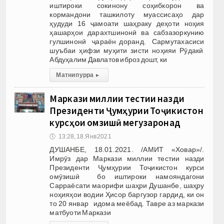
иштироки сокинону соҳибкорон ва
кормандони ташкилоту муассисаҳо дар
ҳудуди 16 ҷамоати шаҳраку деҳоти ноҳия
ҳашарҳои дарахтшинонӣ ва сабзазоркунию
гулшинонӣ ҷараён доранд. Сармутахасиси
шуъбаи ҳифзи муҳити зисти ноҳияи Рӯдакӣ
Абдуҳалим Давлатов иброз дошт, ки
Матни пурра
▸
Маркази миллии тестии назди
Президенти Ҷумҳурии Тоҷикистон
курсҳои омӯзишӣ мегузаронад
🕔
13:28, 18.Янв 2021
ДУШАНБЕ, 18.01.2021. /АМИТ «Ховар»/.
Имрӯз дар Маркази миллии тестии назди
Президенти Ҷумҳурии Тоҷикистон курси
омӯзишӣ бо иштироки намояндагони
Сарраёсати маорифи шаҳри Душанбе, шаҳру
ноҳияҳои водии Ҳисор баргузор гардид, ки он
то 20 январ идома меёбад. Тавре аз маркази
матбуоти Маркази