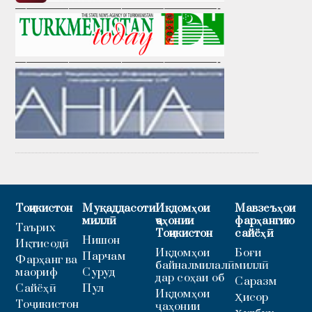
———————————————————-
———————————————————-
Тоҷикистон
Муқаддасоти
Иқдомҳои
Мавзеъҳои
миллӣ
ҷаҳонии
фарҳангию
Таърих
Тоҷикистон
сайёҳӣ
Нишон
Иқтисодӣ
Иқдомҳои
Боғи
Парчам
Фарҳанг ва
байналмилалӣ
миллӣ
маориф
Суруд
дар соҳаи об
Саразм
Сайёҳӣ
Пул
Иқдомҳои
Ҳисор
Тоҷикистон
ҷаҳонии