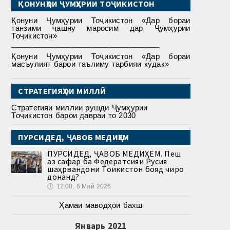
ҚОНУНҲОИ ҶУМҲУРИИ ТОҶИКИСТОН
Қонуни Ҷумҳурии Тоҷикистон «Дар бораи
танзими ҷашну маросим дар Ҷумҳурии
Тоҷикистон»
___________________________________
Қонуни Ҷумҳурии Тоҷикистон «Дар бораи
масъулият барои таълиму тарбияи кӯдак»
СТРАТЕГИЯҲОИ МИЛЛӢ
Стратегияи миллии рушди Ҷумҳурии
Тоҷикистон барои давраи то 2030
ПУРСИДЕД, ҶАВОБ МЕДИҲЕМ
ПУРСИДЕД, ҶАВОБ МЕДИҲЕМ. Пеш
аз сафар ба Федератсияи Русия
шаҳрвандони Тоҷикистон бояд чиро
донанд?
🕔
12:00, 6.Май 2026
Ҳамаи маводҳои бахш
Январь 2021