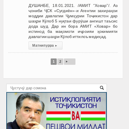
ДУШАНБЕ, 18.01.2021. /АМИТ “Ховар”/. Аз
ҷониби ҶСК «Суғдиён»-и Агентии захираҳои
моддии давлатии Ҷумҳурии Тоҷикистон дар
шаҳри Кӯлоб 5 нуқтаи фурӯши ангишт таъсис
дода шуд. Дар ин бора АМИТ «Ховар» бо
истинод ба мақомоти иҷроияи ҳокимияти
давлатии шаҳри Кӯлоб иттилоъ медиҳад.
Матни пурра
▸
▸
1
2