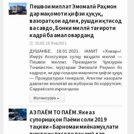
Пешвои миллат Эмомалӣ Раҳмон
дар мақомоти ҳифзи ҳуқуқ,
вазоратҳои адлия, рушди иқтисод
ва савдо, Бонки миллӣ тағироти
кадрӣ ба амал оварданд
🕔
16:00, 18.Янв 2021
ДУШАНБЕ, 18.01.2021. /АМИТ «Ховар»/.
Имрӯз Асосгузори сулҳу ваҳдати миллӣ —
Пешвои миллат, Президенти Ҷумҳурии
Тоҷикистон, муҳтарам Эмомалӣ Раҳмон бо
кадрҳое, ки дар соҳаҳои мақомоти ҳифзи ҳуқуқ
— Прокуратураи генералӣ, Агентии назорати
давлатии молиявӣ ва мубориза бо коррупсия,
Сарраёсати иҷрои ҷазои
Матни пурра
▸
АЗ ПАЁМ ТО ПАЁМ. Яке аз
супоришҳои Паёми соли 2019
таҳияи «Барномаи миёнамуҳлати
рушди иқтисоди рақамӣ дар