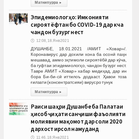
Матни пурра
▸
Эпидемиологҳо: Имконияти
сироят ёфтан бо COVID-19 дар кӯча
чандон бузург нест
🕔
12:08, 18.Янв 2021
ДУШАНБЕ, 18.01.2021 /АМИТ «Ховар»/.
Коронавирус дар дохили хона ба осонӣ паҳн
мешавад, аммо эҳтимоли сироятёбӣ дар кӯча,
ба гуфтаи эпидемиологҳо, чандон бузург нест.
Тавре АМИТ «Ховар» хабар медиҳад, дар ин
бора Би-би-сӣ иттилоъ додааст. Ҳавои тоза
ғилзати (консентратсияи) вирусро тунук
Матни пурра
▸
Раиси шаҳри Душанбе ба Палатаи
ҳисоб ҷиҳати санҷиши фаъолияти
молиявии мақомот дар соли 2020
дархост ирсол намуданд
🕔
11:46, 18.Янв 2021