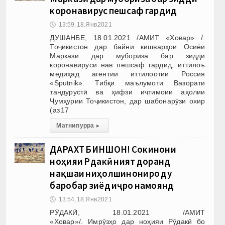
коронавирус пешсаф гардид
🕔
13:59, 18.Янв 2021
ДУШАНБЕ, 18.01.2021 /АМИТ «Ховар» /.
Тоҷикистон дар байни кишварҳои Осиёи
Марказӣ дар мубориза бар зидди
коронавируси нав пешсаф гардид, иттилоъ
медиҳад агентии иттилоотии Россия
«Sputnik». Тибқи маълумоти Вазорати
тандурустӣ ва ҳифзи иҷтимоии аҳолии
Ҷумҳурии Тоҷикистон, дар шабонарӯзи охир
(аз 17
Матни пурра
▸
ДАРАХТ БИНШОН! Сокинони
ноҳияи Рӯдакӣ ният доранд
нақшаи ниҳолшинониро ду
баробар зиёд иҷро намоянд
🕔
13:54, 18.Янв 2021
РӮДАКӢ, 18.01.2021 /АМИТ
«Ховар»/. Имрӯзҳо дар ноҳияи Рӯдакӣ бо