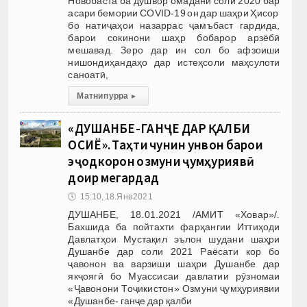
Новобаста ба душвор омадани соли 2020 бар
асари бемории COVID-19 он дар шаҳри Ҳисор
бо натиҷаҳои назаррас ҷамъбаст гардида,
барои сокинони шаҳр бобарор арзёбӣ
мешавад. Зеро дар ин сол бо афзоиши
нишондиҳандаҳо дар истеҳсоли маҳсулоти
саноатӣ,
Матни пурра
▸
«ДУШАНБЕ-ГАНҶЕ ДАР ҚАЛБИ
ОСИЁ». Таҳти чунин унвон барои
эҷодкорон озмуни ҷумҳуриявӣ
доир мегардад
🕔
15:10, 18.Янв 2021
ДУШАНБЕ, 18.01.2021 /АМИТ «Ховар»/.
Бахшида ба пойтахти фарҳангии Иттиҳоди
Давлатҳои Мустақил эълон шудани шаҳри
Душанбе дар соли 2021 Раёсати кор бо
ҷавонон ва варзиши шаҳри Душанбе дар
якҷоягӣ бо Муассисаи давлатии рӯзномаи
«Ҷавонони Тоҷикистон» Озмуни ҷумҳуриявии
«Душанбе- ганҷе дар қалби