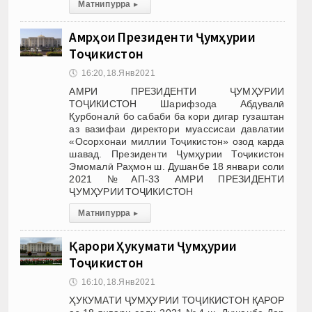
Матни пурра
▸
Амрҳои Президенти Ҷумҳурии
Тоҷикистон
🕔
16:20, 18.Янв 2021
АМРИ ПРЕЗИДЕНТИ ҶУМҲУРИИ
ТОҶИКИСТОН Шарифзода Абдувалӣ
Қурбоналӣ бо сабаби ба кори дигар гузаштан
аз вазифаи директори муассисаи давлатии
«Осорхонаи миллии Тоҷикистон» озод карда
шавад. Президенти Ҷумҳурии Тоҷикистон
Эмомалӣ Раҳмон ш. Душанбе 18 январи соли
2021 №АП-33 АМРИ ПРЕЗИДЕНТИ
ҶУМҲУРИИ ТОҶИКИСТОН
Матни пурра
▸
Қарори Ҳукумати Ҷумҳурии
Тоҷикистон
🕔
16:10, 18.Янв 2021
ҲУКУМАТИ ҶУМҲУРИИ ТОҶИКИСТОН ҚАРОР