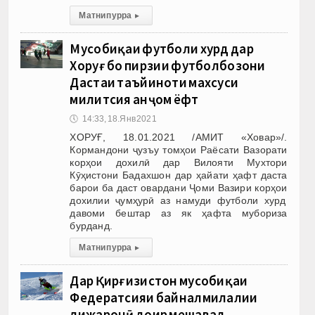
Матни пурра
▸
Мусобиқаи футболи хурд дар
Хоруғ бо пирӯзии футболбозони
Дастаи таъйиноти махсуси
милитсия анҷом ёфт
🕔
14:33, 18.Янв 2021
ХОРУҒ, 18.01.2021 /АМИТ «Ховар»/.
Кормандони ҷузъу томҳои Раёсати Вазорати
корҳои дохилӣ дар Вилояти Мухтори
Кӯҳистони Бадахшон дар ҳайати ҳафт даста
барои ба даст овардани Ҷоми Вазири корҳои
дохилии ҷумҳурӣ аз намуди футболи хурд
давоми бештар аз як ҳафта мубориза
бурданд.
Матни пурра
▸
Дар Қирғизистон мусобиқаи
Федератсияи байналмилалии
лижаронӣ доир мешавад