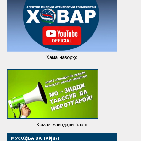
Ҳама наворҳо
Ҳамаи маводҳои бахш
МУСОҲИБА ВА ТАҲЛИЛ