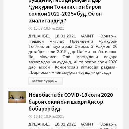
Ҷумҳурии Тоҷикистон барои
солҳои 2021-2025» буд. Оё он
амалӣ гардид?
🕔
15:58, 18.Янв 2021
ДУШАНБЕ, 18.01.2021 /АМИТ «Ховар»/.
Пешвои миллат, Президенти Ҷумҳурии
Тоҷикистон муҳтарам Эмомалӣ Раҳмон 26
декабри соли 2019 дар Паёми навбатиашон
ба Маҷлиси Олӣ масъулони соҳаро
вазифадор намуданд, ки то охири соли 2020
дар асоси «Консепсияи иқтисоди рақамӣ»
«Барномаи миёнамуҳлати рушди иқтисоди
Матни пурра
▸
Новобаста ба COVID-19 соли 2020
барои сокинони шаҳри Ҳисор
бобарор буд
🕔
15:16, 18.Янв 2021
ДУШАНБЕ, 18.01.2021 /АМИТ «Ховар»/.