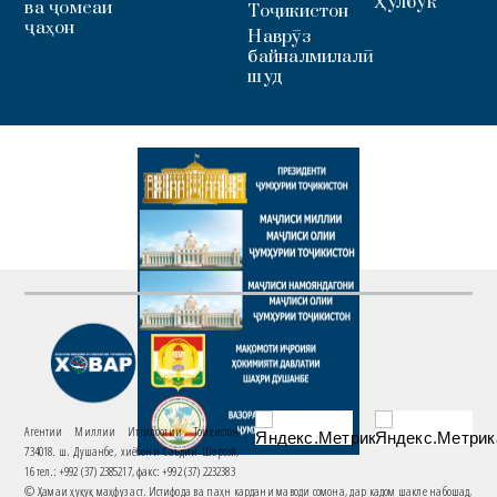
Ҳулбук
ва ҷомеаи
Тоҷикистон
ҷаҳон
Наврӯз
байналмилалӣ
шуд
Агентии Миллии Иттилоотии Тоҷикистон
734018. ш. Душанбе, хиёбони Саъдии Шерозӣ,
16 тел.: +992 (37) 2385217, факс: +992 (37) 2232383
© Ҳамаи ҳуқуқ маҳфуз аст. Истифода ва паҳн кардани маводи сомона, дар кадом шакле набошад,