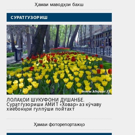
Ҳамаи маводҳои бахш
СУРАТГУЗОРИШ
ЛОЛАҲОИ ШУКУФОНИ ДУШАНБЕ.
Суратгузориши АМИТ «Ховар» аз кӯчаву
хиёбонҳои гулпӯши пойтахт
Ҳамаи фоторепортажҳо