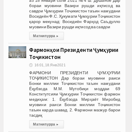
аз 18 январи соли 2021 №4 ш. Душанбе Дар
бораи муовини Вазири рушди иқтисод ва
савдои Ҷумҳурии Тоҷикистон таъин намудани
Восидиён Ф.С. Ҳукумати Ҷумҳурии Тоҷикистон
қарор мекунад: Восидиён Фарҳод Саъдулло
муовини Вазири рушди иқтисод ва савдои
Матни пурра
▸
Фармонҳои Президенти Ҷумҳурии
Тоҷикистон
🕔
16:01, 18.Янв 2021
ФАРМОНИ ПРЕЗИДЕНТИ ҶУМҲУРИИ
ТОҶИКИСТОН Дар бораи муовини раиси
Бонки миллии Тоҷикистон таъин намудани
Ёқубзода М.М. Мутобиқи моддаи 69
Конститутсияи Ҷумҳурии Тоҷикистон фармон
медиҳам: 1. Ёқубзода Мирҳаёт Миробид
муовини раиси Бонки миллии Тоҷикистон
таъин карда шавад. 2. Фармони мазкур барои
тасдиқ
Матни пурра
▸