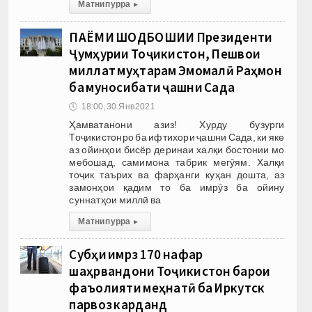
Матни пурра
▸
ПАЁМИ ШОДБОШИИ Президенти
Ҷумҳурии Тоҷикистон, Пешвои
миллат муҳтарам Эмомалӣ Раҳмон
ба муносибати ҷашни Сада
🕔
18:00, 30.Янв 2021
Ҳамватанони азиз! Хурду бузурги
Тоҷикистонро ба ифтихори ҷашни Сада, ки яке
аз ойинҳои бисёр деринаи халқи бостонии мо
мебошад, самимона табрик мегӯям. Халқи
тоҷик таърих ва фарҳанги куҳан дошта, аз
замонҳои қадим то ба имрӯз ба ойину
суннатҳои миллӣ ва
Матни пурра
▸
Субҳи имрӯз 170 нафар
шаҳрвандони Тоҷикистон барои
фаъолияти меҳнатӣ ба Иркутск
парвоз карданд