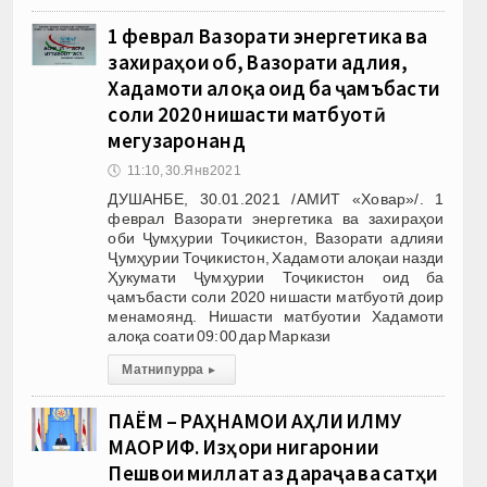
1 феврал Вазорати энергетика ва
захираҳои об, Вазорати адлия,
Хадамоти алоқа оид ба ҷамъбасти
соли 2020 нишасти матбуотӣ
мегузаронанд
🕔
11:10, 30.Янв 2021
ДУШАНБЕ, 30.01.2021 /АМИТ «Ховар»/. 1
феврал Вазорати энергетика ва захираҳои
оби Ҷумҳурии Тоҷикистон, Вазорати адлияи
Ҷумҳурии Тоҷикистон, Хадамоти алоқаи назди
Ҳукумати Ҷумҳурии Тоҷикистон оид ба
ҷамъбасти соли 2020 нишасти матбуотӣ доир
менамоянд. Нишасти матбуотии Хадамоти
алоқа соати 09:00 дар Маркази
Матни пурра
▸
ПАЁМ – РАҲНАМОИ АҲЛИ ИЛМУ
МАОРИФ. Изҳори нигаронии
Пешвои миллат аз дараҷа ва сатҳи