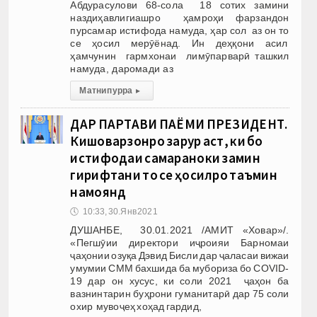
Абдурасулови 68-сола 18 сотих замини
наздиҳавлигиашро ҳамроҳи фарзандон
пурсамар истифода намуда, ҳар сол аз он то
се ҳосил мерӯёнад. Ин деҳқони асил
ҳамчунин гармхонаи лимӯпарварӣ ташкил
намуда, даромади аз
Матни пурра
▸
ДАР ПАРТАВИ ПАЁМИ ПРЕЗИДЕНТ.
Кишоварзонро зарур аст, ки бо
истифодаи самараноки замин
гирифтани то се ҳосилро таъмин
намоянд
🕔
10:33, 30.Янв 2021
ДУШАНБЕ, 30.01.2021 /АМИТ «Ховар»/.
«Пегшӯии директори иҷроияи Барномаи
ҷаҳонии озуқа Дэвид Бисли дар ҷаласаи вижаи
умумии СММ бахшида ба мубориза бо COVID-
19 дар он хусус, ки соли 2021 ҷаҳон ба
вазнинтарин буҳрони гуманитарӣ дар 75 соли
охир мувоҷеҳ хоҳад гардид,