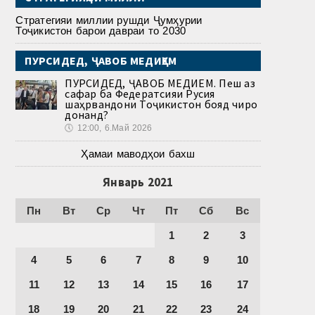
Стратегияи миллии рушди Ҷумҳурии
Тоҷикистон барои давраи то 2030
ПУРСИДЕД, ҶАВОБ МЕДИҲЕМ
ПУРСИДЕД, ҶАВОБ МЕДИҲЕМ. Пеш аз
сафар ба Федератсияи Русия
шаҳрвандони Тоҷикистон бояд чиро
донанд?
🕔
12:00, 6.Май 2026
Ҳамаи маводҳои бахш
Январь 2021
Пн
Вт
Ср
Чт
Пт
Сб
Вс
1
2
3
4
5
6
7
8
9
10
11
12
13
14
15
16
17
18
19
20
21
22
23
24