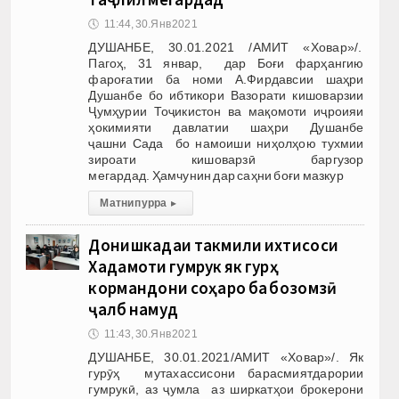
🕔
11:44, 30.Янв 2021
ДУШАНБЕ, 30.01.2021 /АМИТ «Ховар»/.
Пагоҳ, 31 январ, дар Боғи фарҳангию
фароғатии ба номи А.Фирдавсии шаҳри
Душанбе бо ибтикори Вазорати кишоварзии
Ҷумҳурии Тоҷикистон ва мақомоти иҷроияи
ҳокимияти давлатии шаҳри Душанбе
ҷашни Сада бо намоиши ниҳолҳою тухмии
зироати кишоварзӣ баргузор
мегардад. Ҳамчунин дар саҳни боғи мазкур
Матни пурра
▸
Донишкадаи такмили ихтисоси
Хадамоти гумрук як гурӯҳ
кормандони соҳаро ба бозомӯзӣ
ҷалб намуд
🕔
11:43, 30.Янв 2021
ДУШАНБЕ, 30.01.2021/АМИТ «Ховар»/. Як
гурӯҳ мутахассисони барасмиятдарории
гумрукӣ, аз ҷумла аз ширкатҳои брокерони