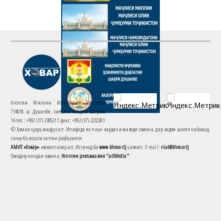
Агентии Миллии Иттилоотии Тоҷикистон
734018. ш. Душанбе, хиёбони Саъдии Шерозӣ,
16 тел.: +992 (37) 2385217, факс: +992 (37) 2232383
© Ҳамаи ҳуқуқ маҳфуз аст. Истифода ва паҳн кардани маводи сомона, дар кадом шакле набошад,
танҳо бо иҷозати хаттии роҳбарияти
АМИТ «Ховар»
имконпазир аст. Истинод ба
www.khovar.tj
ҳатмист. E-mail:
niat@khovar.tj
Омодакунандаи сомона:
Агентии рекламавии "adMedia"