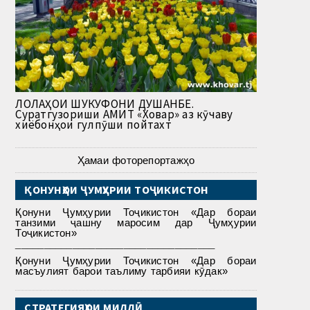
ЛОЛАҲОИ ШУКУФОНИ ДУШАНБЕ.
Суратгузориши АМИТ «Ховар» аз кӯчаву
хиёбонҳои гулпӯши пойтахт
Ҳамаи фоторепортажҳо
ҚОНУНҲОИ ҶУМҲУРИИ ТОҶИКИСТОН
Қонуни Ҷумҳурии Тоҷикистон «Дар бораи
танзими ҷашну маросим дар Ҷумҳурии
Тоҷикистон»
___________________________________
Қонуни Ҷумҳурии Тоҷикистон «Дар бораи
масъулият барои таълиму тарбияи кӯдак»
СТРАТЕГИЯҲОИ МИЛЛӢ