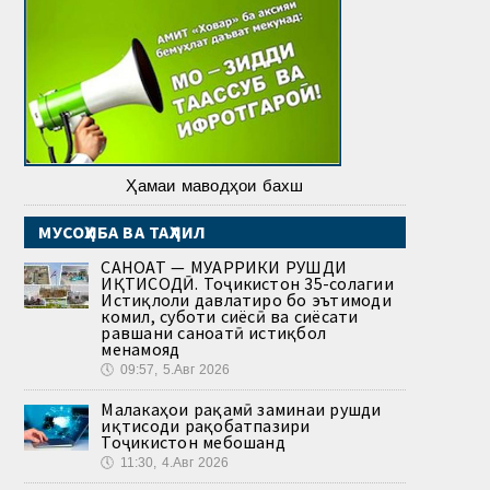
Ҳамаи маводҳои бахш
МУСОҲИБА ВА ТАҲЛИЛ
САНОАТ — МУҲАРРИКИ РУШДИ
ИҚТИСОДӢ. Тоҷикистон 35-солагии
Истиқлоли давлатиро бо эътимоди
комил, суботи сиёсӣ ва сиёсати
равшани саноатӣ истиқбол
менамояд
🕔
09:57, 5.Авг 2026
Малакаҳои рақамӣ заминаи рушди
иқтисоди рақобатпазири
Тоҷикистон мебошанд
🕔
11:30, 4.Авг 2026