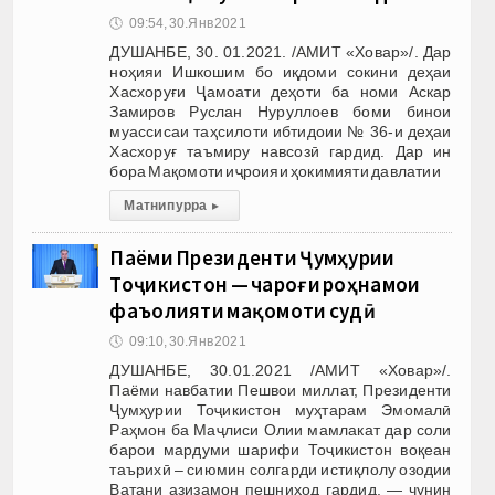
🕔
09:54, 30.Янв 2021
ДУШАНБЕ, 30. 01.2021. /АМИТ «Ховар»/. Дар
ноҳияи Ишкошим бо иқдоми сокини деҳаи
Хасхоруғи Ҷамоати деҳоти ба номи Аскар
Замиров Руслан Нуруллоев боми бинои
муассисаи таҳсилоти ибтидоии № 36-и деҳаи
Хасхоруғ таъмиру навсозӣ гардид. Дар ин
бора Мақомоти иҷроияи ҳокимияти давлатии
Матни пурра
▸
Паёми Президенти Ҷумҳурии
Тоҷикистон — чароғи роҳнамои
фаъолияти мақомоти судӣ
🕔
09:10, 30.Янв 2021
ДУШАНБЕ, 30.01.2021 /АМИТ «Ховар»/.
Паёми навбатии Пешвои миллат, Президенти
Ҷумҳурии Тоҷикистон муҳтарам Эмомалӣ
Раҳмон ба Маҷлиси Олии мамлакат дар соли
барои мардуми шарифи Тоҷикистон воқеан
таърихӣ – сиюмин солгарди истиқлолу озодии
Ватани азизамон пешниҳод гардид, — чунин