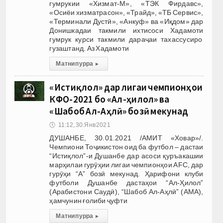
гумрукии «Хизмат-М», «ТЭК Фирдавс»,
«Осиёи хизматрасон», «Трайд», «ТБ Сервис»,
«Терминали Дустӣ», «Анкуф» ва «Иқдом» дар
Донишкадаи такмили ихтисоси Хадамоти
гумрук курси такмили дараҷаи тахассусиро
гузаштанд. Аз Хадамоти
Матни пурра
▸
«Истиқлол» дар лигаи чемпионҳои
КФО-2021 бо «Ал-ҳилол» ва
«Шабоб Ал-Аҳлӣ» бозӣ мекунад
🕔
11:12, 30.Янв 2021
ДУШАНБЕ, 30.01.2021 /АМИТ «Ховар»/.
Чемпиони Тоҷикистон оид ба футбол – дастаи
“Истиқлол”-и Душанбе дар асоси қуръакашии
марҳилаи гурӯҳии лигаи чемпионҳои AFC, дар
гурӯҳи “А” бозӣ мекунад. Ҳарифони клуби
футболи Душанбе дастаҳои “Ал-Ҳилол”
(Арабистони Саудӣ), “Шабоб Ал-Аҳлӣ” (АМА),
ҳамчунин ғолиби ҷуфти
Матни пурра
▸