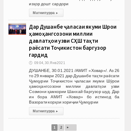
изҳор дошт сардори
Матни пурра
▸
Дар Душанбе ҷаласаи якуми Шӯрои
ҳамоҳангсозони миллии
давлатҳои узви СҲШ таҳти
раёсати Тоҷикистон баргузор
гардид
🕔
09:04, 30.Янв 2021
ДУШАНБЕ, 30.01.2021 /АМИТ «Ховар»/. Аз 26
то 29 январи 2021 дар Душанбе таҳти раёсати
Ҷумҳурии Тоҷикистон ҷаласаи якуми Шӯрои
ҳамоҳангсозони миллии давлатҳои узви
Созмони ҳамкории Шанхай баргузор шуд. Дар
ин бора АМИТ «Ховар» бо истинод ба
Вазорати корҳои хориҷии Ҷумҳурии
Матни пурра
▸
▸
1
2