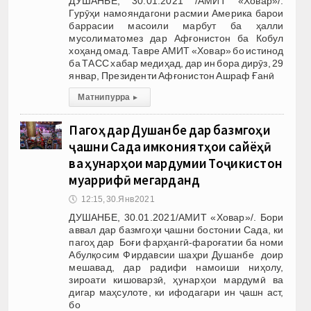
ДУШАНБЕ, 30.01.2021 /АМИТ «Ховар»/.
Гурӯҳи намояндагони расмии Америка барои
баррасии масоили марбут ба ҳалли
мусолиматомез дар Афғонистон ба Кобул
хоҳанд омад. Тавре АМИТ «Ховар» бо истинод
ба ТАСС хабар медиҳад, дар ин бора дирӯз, 29
январ, Президенти Афғонистон Ашраф Ғанӣ
Матни пурра
▸
Пагоҳ дар Душанбе дар базмгоҳи
ҷашни Сада имкониятҳои сайёҳӣ
ва ҳунарҳои мардумии Тоҷикистон
муаррифӣ мегарданд
🕔
12:15, 30.Янв 2021
ДУШАНБЕ, 30.01.2021/АМИТ «Ховар»/. Бори
аввал дар базмгоҳи ҷашни бостонии Сада, ки
пагоҳ дар Боғи фарҳангӣ-фароғатии ба номи
Абулқосим Фирдавсии шаҳри Душанбе доир
мешавад, дар радифи намоиши ниҳолу,
зироати кишоварзӣ, ҳунарҳои мардумӣ ва
дигар маҳсулоте, ки ифодагари ин ҷашн аст,
бо