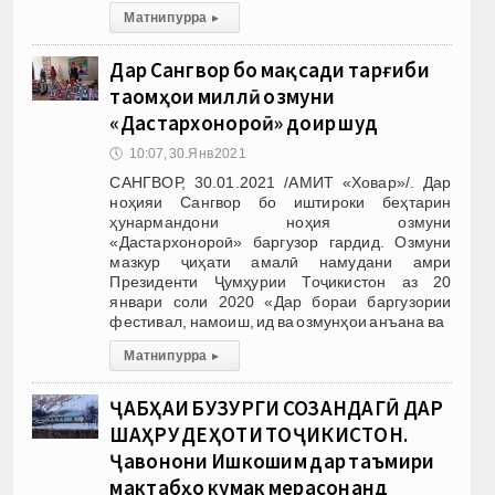
Матни пурра
▸
Дар Сангвор бо мақсади тарғиби
таомҳои миллӣ озмуни
«Дастархонороӣ» доир шуд
🕔
10:07, 30.Янв 2021
САНГВОР, 30.01.2021 /АМИТ «Ховар»/. Дар
ноҳияи Сангвор бо иштироки беҳтарин
ҳунармандони ноҳия озмуни
«Дастархонороӣ» баргузор гардид. Озмуни
мазкур ҷиҳати амалӣ намудани амри
Президенти Ҷумҳурии Тоҷикистон аз 20
январи соли 2020 «Дар бораи баргузории
фестивал, намоиш, ид ва озмунҳои анъана ва
Матни пурра
▸
ҶАБҲАИ БУЗУРГИ СОЗАНДАГӢ ДАР
ШАҲРУ ДЕҲОТИ ТОҶИКИСТОН.
Ҷавонони Ишкошим дар таъмири
мактабҳо кумак мерасонанд