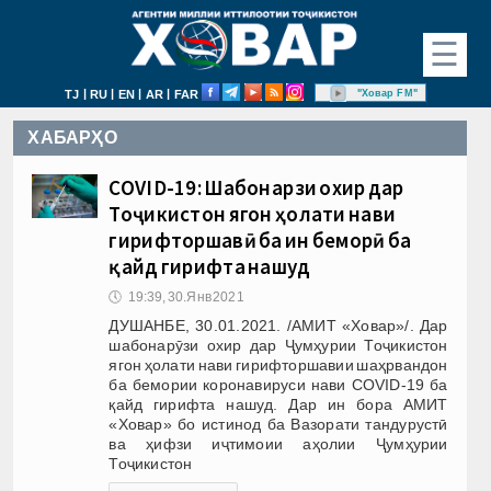
☰
|
|
|
|
"Ховар FM"
TJ
RU
EN
AR
FAR
ХАБАРҲО
COVID-19: Шабонарӯзи охир дар
Тоҷикистон ягон ҳолати нави
гирифторшавӣ ба ин беморӣ ба
қайд гирифта нашуд
🕔
19:39, 30.Янв 2021
ДУШАНБЕ, 30.01.2021. /АМИТ «Ховар»/. Дар
шабонарӯзи охир дар Ҷумҳурии Тоҷикистон
ягон ҳолати нави гирифторшавии шаҳрвандон
ба бемории коронавируси нави COVID-19 ба
қайд гирифта нашуд. Дар ин бора АМИТ
«Ховар» бо истинод ба Вазорати тандурустӣ
ва ҳифзи иҷтимоии аҳолии Ҷумҳурии
Тоҷикистон