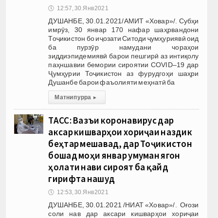
🕔
12:57, 30.Янв 2021
ДУШАНБЕ, 30.01.2021/АМИТ «Ховар»/. Субҳи
имрӯз, 30 январ 170 нафар шаҳрвандони
Тоҷикистон бо иҷозати Ситоди ҷумҳуриявӣ оид
ба пурзӯр намудани чораҳои
зиддиэпидемиявӣ барои пешгирӣ аз интиқолу
паҳншавии бемории сироятии COVID–19 дар
Ҷумҳурии Тоҷикистон аз фурудгоҳи шаҳри
Душанбе барои фаъолияти меҳнатӣ ба
Матни пурра
▸
ТАСС: Вазъи коронавирус дар
аксар кишварҳои хориҷаи наздик
беҳтар мешавад, дар Тоҷикистон
бошад моҳи январ умуман ягон
ҳолати нави сироят ба қайд
гирифта нашуд
🕔
12:53, 30.Янв 2021
ДУШАНБЕ, 30.01.2021 /НИАТ «Ховар»/. Оғози
соли нав дар аксари кишварҳои хориҷаи