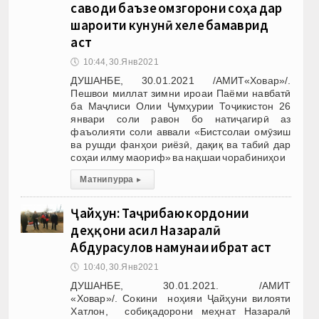
саводи баъзе омӯзгорони соҳа дар
шароити кунунӣ хеле бамаврид
аст
🕔
10:44, 30.Янв 2021
ДУШАНБЕ, 30.01.2021 /АМИТ«Ховар»/.
Пешвои миллат зимни ироаи Паёми навбатӣ
ба Маҷлиси Олии Ҷумҳурии Тоҷикистон 26
январи соли равон бо натиҷагирӣ аз
фаъолияти соли аввали «Бистсолаи омӯзиш
ва рушди фанҳои риёзӣ, дақиқ ва табиӣ дар
соҳаи илму маориф» ва нақшаи чорабиниҳои
Матни пурра
▸
Ҷайҳун: Таҷрибаю кордонии
деҳқони асил Назаралӣ
Абдурасулов намунаи ибрат аст
🕔
10:40, 30.Янв 2021
ДУШАНБЕ, 30.01.2021. /АМИТ
«Ховар»/. Сокини ноҳияи Ҷайҳуни вилояти
Хатлон, собиқадорони меҳнат Назаралӣ