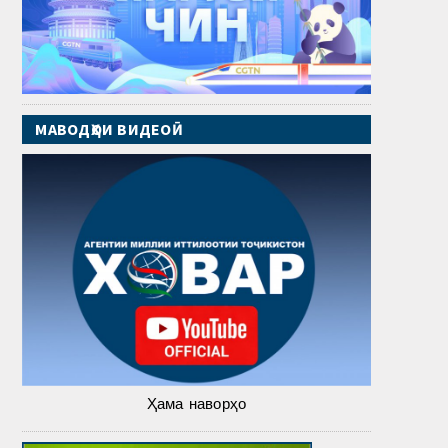
МАВОДҲОИ ВИДЕОӢ
Ҳама наворҳо