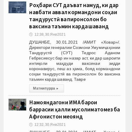
Роҳбари СУТ даъват намуд, ки дар
навбати аввал кормандони соҳаи
тандурустӣ ва пиронсолон бо
ваксина таъмин карда шаванд
🕔
12:38, 30.Янв 2021
ДУШАНБЕ, 30.01.2021 /АМИТ «Ховар»/.
Директори генералии Созмони Умумиҷаҳонии
Тандурустӣ (СУТ) Тедрос Аданом
Гебресиесус бар ин назар аст, ки дар шароити
интиқоли маҳдуди ваксинаи зидди
коронавирус, пеш аз ҳама, бояд кормандони
соҳаи тандурустӣ ва пиронсолон бо ваксина
таъмин карда шаванд. Тавре
Матни пурра
▸
Намояндагони ИМА барои
баррасии ҳалли мусолиматомез ба
Афғонистон меоянд
🕔
12:32, 30.Янв 2021