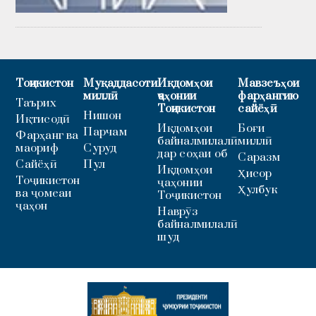
Тоҷикистон
Муқаддасоти
Иқдомҳои
Мавзеъҳои
миллӣ
ҷаҳонии
фарҳангию
Таърих
Тоҷикистон
сайёҳӣ
Нишон
Иқтисодӣ
Иқдомҳои
Боғи
Парчам
Фарҳанг ва
байналмилалӣ
миллӣ
маориф
Суруд
дар соҳаи об
Саразм
Сайёҳӣ
Пул
Иқдомҳои
Ҳисор
Тоҷикистон
ҷаҳонии
Ҳулбук
ва ҷомеаи
Тоҷикистон
ҷаҳон
Наврӯз
байналмилалӣ
шуд