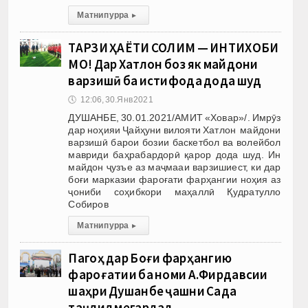
Матни пурра
▸
ТАРЗИ ҲАЁТИ СОЛИМ — ИНТИХОБИ
МО! Дар Хатлон боз як майдони
варзишӣ ба истифода дода шуд
🕔
12:06, 30.Янв 2021
ДУШАНБЕ, 30.01.2021/АМИТ «Ховар»/. Имрӯз
дар ноҳияи Ҷайҳуни вилояти Хатлон майдони
варзишӣ барои бозии баскетбол ва волейбол
мавриди баҳрабардорӣ қарор дода шуд. Ин
майдон ҷузъе аз маҷмааи варзишиест, ки дар
боғи марказии фароғати фарҳангии ноҳия аз
ҷониби соҳибкори маҳаллӣ Қудратулло
Собиров
Матни пурра
▸
Пагоҳ дар Боғи фарҳангию
фароғатии ба номи А.Фирдавсии
шаҳри Душанбе ҷашни Сада
таҷлил мегардад