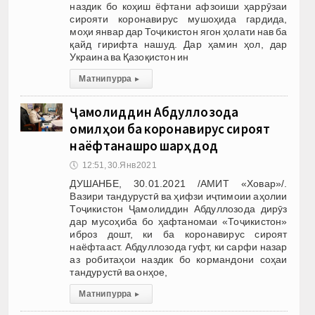
наздик бо коҳиш ёфтани афзоиши ҳаррӯзаи
сирояти коронавирус мушоҳида гардида,
моҳи январ дар Тоҷикистон ягон ҳолати нав ба
қайд гирифта нашуд. Дар ҳамин ҳол, дар
Украина ва Қазоқистон ин
Матни пурра
▸
Ҷамолиддин Абдуллозода
омилҳои ба коронавирус сироят
наёфтанашро шарҳ дод
🕔
12:51, 30.Янв 2021
ДУШАНБЕ, 30.01.2021 /АМИТ «Ховар»/.
Вазири тандурустӣ ва ҳифзи иҷтимоии аҳолии
Тоҷикистон Ҷамолиддин Абдуллозода дирӯз
дар мусоҳиба бо ҳафтаномаи «Тоҷикистон»
иброз дошт, ки ба коронавирус сироят
наёфтааст. Абдуллозода гуфт, ки сарфи назар
аз робитаҳои наздик бо кормандони соҳаи
тандурустӣ ва онҳое,
Матни пурра
▸