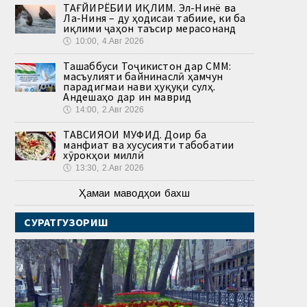
ТАҒЙИРЁБИИ ИҚЛИМ. Эл-Нинё ва
Ла-Ниня – ду ҳодисаи табиие, ки ба
иқлими ҷаҳон таъсир мерасонанд
🕔
10:00, 4.Авг 2026
Ташаббуси Тоҷикистон дар СММ:
масъулияти байнинаслӣ ҳамчун
парадигмаи нави ҳуқуқи сулҳ.
Андешаҳо дар ин маврид
🕔
14:00, 2.Авг 2026
ТАВСИЯҲОИ МУФИД. Доир ба
манфиат ва хусусияти табобатии
хӯрокҳои миллӣ
🕔
13:30, 2.Авг 2026
Ҳамаи маводҳои бахш
СУРАТГУЗОРИШ