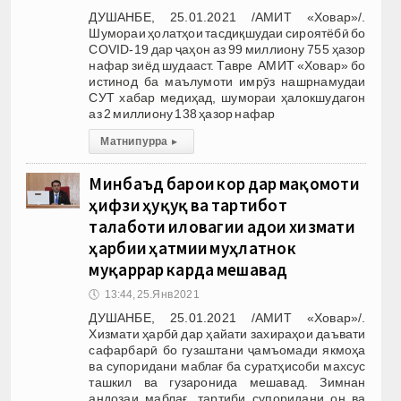
ДУШАНБЕ, 25.01.2021 /АМИТ «Ховар»/.
Шумораи ҳолатҳои тасдиқшудаи сироятёбӣ бо
COVID-19 дар ҷаҳон аз 99 миллиону 755 ҳазор
нафар зиёд шудааст. Тавре АМИТ «Ховар» бо
истинод ба маълумоти имрӯз нашрнамудаи
СУТ хабар медиҳад, шумораи ҳалокшудагон
аз 2 миллиону 138 ҳазор нафар
Матни пурра
▸
Минбаъд барои кор дар мақомоти
ҳифзи ҳуқуқ ва тартибот
талаботи иловагии адои хизмати
ҳарбии ҳатмии муҳлатнок
муқаррар карда мешавад
🕔
13:44, 25.Янв 2021
ДУШАНБЕ, 25.01.2021 /АМИТ «Ховар»/.
Хизмати ҳарбӣ дар ҳайати захираҳои даъвати
сафарбарӣ бо гузаштани ҷамъомади якмоҳа
ва супоридани маблағ ба суратҳисоби махсус
ташкил ва гузаронида мешавад. Зимнан
андозаи маблағ, тартиби супоридани он ва