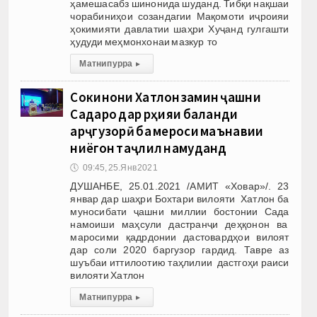
ҳамешасабз шинонида шуданд. Тибқи нақшаи
чорабиниҳои созандагии Мақомоти иҷроияи
ҳокимияти давлатии шаҳри Хуҷанд гулгашти
ҳудуди меҳмонхонаи мазкур то
Матни пурра
▸
Сокинони Хатлонзамин ҷашни
Садаро дар рӯҳияи баланди
арҷгузорӣ ба мероси маънавии
ниёгон таҷлил намуданд
🕔
09:45, 25.Янв 2021
ДУШАНБЕ, 25.01.2021 /АМИТ «Ховар»/. 23
январ дар шаҳри Бохтари вилояти Хатлон ба
муносибати ҷашни миллии бостонии Сада
намоиши маҳсули дастранҷи деҳқонон ва
маросими қадрдонии дастовардҳои вилоят
дар соли 2020 баргузор гардид. Тавре аз
шуъбаи иттилоотию таҳлилии дастгоҳи раиси
вилояти Хатлон
Матни пурра
▸