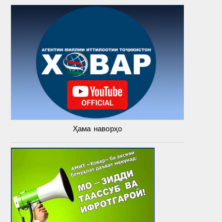
Ҳама наворҳо