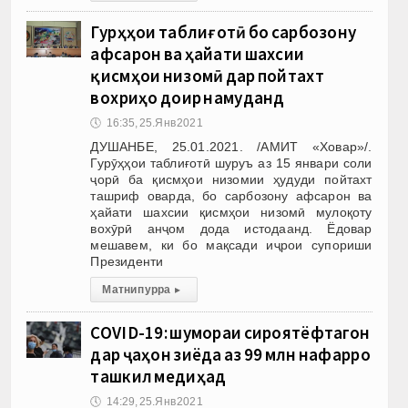
Гурӯҳҳои таблиғотӣ бо сарбозону
афсарон ва ҳайати шахсии
қисмҳои низомӣ дар пойтахт
вохӯриҳо доир намуданд
🕔
16:35, 25.Янв 2021
ДУШАНБЕ, 25.01.2021. /АМИТ «Ховар»/.
Гурӯҳҳои таблиғотӣ шуруъ аз 15 январи соли
ҷорӣ ба қисмҳои низомии ҳудуди пойтахт
ташриф оварда, бо сарбозону афсарон ва
ҳайати шахсии қисмҳои низомӣ мулоқоту
вохӯрӣ анҷом дода истодаанд. Ёдовар
мешавем, ки бо мақсади иҷрои супориши
Президенти
Матни пурра
▸
COVID-19: шумораи сироятёфтагон
дар ҷаҳон зиёда аз 99 млн нафарро
ташкил медиҳад
🕔
14:29, 25.Янв 2021