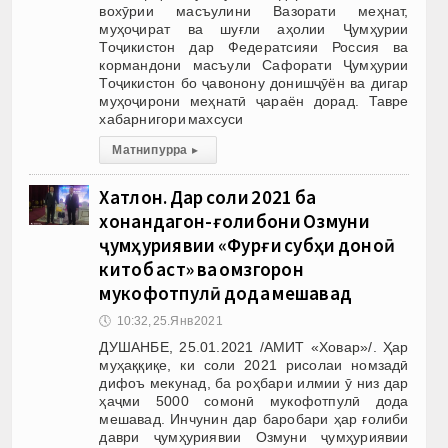
вохӯрии масъулини Вазорати меҳнат,
муҳоҷират ва шуғли аҳолии Ҷумҳурии
Тоҷикистон дар Федератсияи Россия ва
кормандони масъули Сафорати Ҷумҳурии
Тоҷикистон бо ҷавонону донишҷӯён ва дигар
муҳоҷирони меҳнатӣ ҷараён дорад. Тавре
хабарнигори махсуси
Матни пурра
▸
Хатлон. Дар соли 2021 ба
хонандагон-ғолибони Озмуни
ҷумҳуриявии «Фурӯғи субҳи доноӣ
китоб аст» ва омӯзгорон
мукофотпулӣ дода мешавад
🕔
10:32, 25.Янв 2021
ДУШАНБЕ, 25.01.2021 /АМИТ «Ховар»/. Ҳар
муҳаққиқе, ки соли 2021 рисолаи номзадӣ
дифоъ мекунад, ба роҳбари илмии ӯ низ дар
ҳаҷми 5000 сомонӣ мукофотпулӣ дода
мешавад. Инчунин дар баробари ҳар ғолиби
даври ҷумҳуриявии Озмуни ҷумҳуриявии