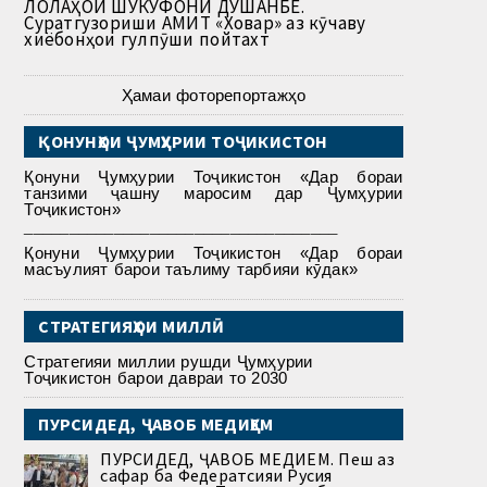
ЛОЛАҲОИ ШУКУФОНИ ДУШАНБЕ.
Суратгузориши АМИТ «Ховар» аз кӯчаву
хиёбонҳои гулпӯши пойтахт
Ҳамаи фоторепортажҳо
ҚОНУНҲОИ ҶУМҲУРИИ ТОҶИКИСТОН
Қонуни Ҷумҳурии Тоҷикистон «Дар бораи
танзими ҷашну маросим дар Ҷумҳурии
Тоҷикистон»
___________________________________
Қонуни Ҷумҳурии Тоҷикистон «Дар бораи
масъулият барои таълиму тарбияи кӯдак»
СТРАТЕГИЯҲОИ МИЛЛӢ
Стратегияи миллии рушди Ҷумҳурии
Тоҷикистон барои давраи то 2030
ПУРСИДЕД, ҶАВОБ МЕДИҲЕМ
ПУРСИДЕД, ҶАВОБ МЕДИҲЕМ. Пеш аз
сафар ба Федератсияи Русия