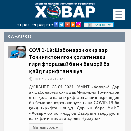
☰
|
|
|
|
"Ховар FM"
TJ
RU
EN
AR
FAR
ХАБАРҲО
COVID-19: Шабонарӯзи охир дар
Тоҷикистон ягон ҳолати нави
гирифторшавӣ ба ин беморӣ ба
қайд гирифта нашуд
🕔
18:07, 25.Янв 2021
ДУШАНБЕ, 25.01.2021. /АМИТ «Ховар»/. Дар
як шабонарӯзи охир дар Ҷумҳурии Тоҷикистон
ягон ҳолати нави гирифторшавии шаҳрвандон
ба бемории коронавируси нави COVID-19 ба
қайд гирифта нашуд. Дар ин бора АМИТ
«Ховар» бо истинод ба Вазорати тандурустӣ
ва ҳифзи иҷтимоии аҳолии Ҷумҳурии
Матни пурра
▸