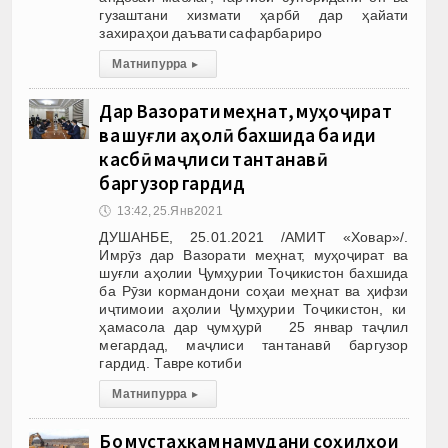
гузаштани хизмати ҳарбӣ дар ҳайати
захираҳои даъвати сафарбариро
Матни пурра
▸
Дар Вазорати меҳнат, муҳоҷират
ва шуғли аҳолӣ бахшида ба иди
касбӣ маҷлиси тантанавӣ
баргузор гардид
🕔
13:42, 25.Янв 2021
ДУШАНБЕ, 25.01.2021 /АМИТ «Ховар»/.
Имрӯз дар Вазорати меҳнат, муҳоҷират ва
шуғли аҳолии Ҷумҳурии Тоҷикистон бахшида
ба Рӯзи кормандони соҳаи меҳнат ва ҳифзи
иҷтимоии аҳолии Ҷумҳурии Тоҷикистон, ки
ҳамасола дар ҷумҳурӣ 25 январ таҷлил
мегардад, маҷлиси тантанавӣ баргузор
гардид. Тавре котиби
Матни пурра
▸
Бо мустаҳкам намудани соҳилҳои