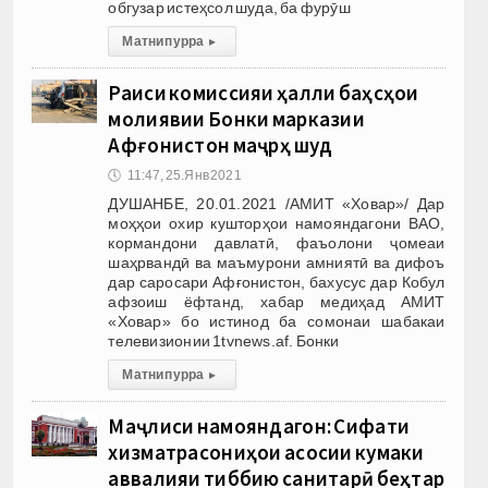
обгузар истеҳсол шуда, ба фурӯш
Матни пурра
▸
Раиси комиссияи ҳалли баҳсҳои
молиявии Бонки марказии
Афғонистон маҷрӯҳ шуд
🕔
11:47, 25.Янв 2021
ДУШАНБЕ, 20.01.2021 /АМИТ «Ховар»/ Дар
моҳҳои охир кушторҳои намояндагони ВАО,
кормандони давлатӣ, фаъолони ҷомеаи
шаҳрвандӣ ва маъмурони амниятӣ ва дифоъ
дар саросари Афғонистон, бахусус дар Кобул
афзоиш ёфтанд, хабар медиҳад АМИТ
«Ховар» бо истинод ба сомонаи шабакаи
телевизионии 1tvnews.af. Бонки
Матни пурра
▸
Маҷлиси намояндагон: Сифати
хизматрасониҳои асосии кумаки
аввалияи тиббию санитарӣ беҳтар