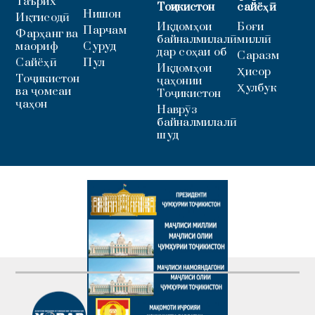
Таърих
Тоҷикистон
сайёҳӣ
Нишон
Иқтисодӣ
Иқдомҳои
Боғи
Парчам
Фарҳанг ва
байналмилалӣ
миллӣ
маориф
Суруд
дар соҳаи об
Саразм
Сайёҳӣ
Пул
Иқдомҳои
Ҳисор
Тоҷикистон
ҷаҳонии
Ҳулбук
ва ҷомеаи
Тоҷикистон
ҷаҳон
Наврӯз
байналмилалӣ
шуд