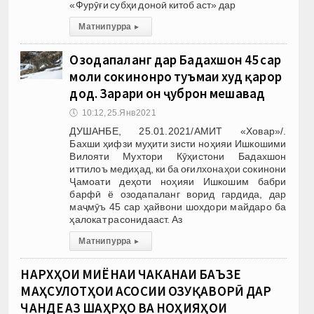
«Фурӯғи субҳи доноӣ китоб аст» дар
Матни пурра
▸
Озодапаланг дар Бадахшон 45 сар
моли сокинонро туъмаи худ қарор
дод. Зарари он ҷуброн мешавад
🕔
10:12, 25.Янв 2021
ДУШАНБЕ, 25.01.2021/АМИТ «Ховар»/.
Бахши ҳифзи муҳити зисти ноҳияи Ишкошими
Вилояти Мухтори Кӯҳистони Бадахшон
иттилоъ медиҳад, ки ба оғилхонаҳои сокинони
Ҷамоати деҳоти ноҳияи Ишкошим бабри
барфӣ ё озодапаланг ворид гардида, дар
маҷмӯъ 45 сар ҳайвони шохдори майдаро ба
ҳалокат расонидааст. Аз
Матни пурра
▸
НАРХҲОИ МИЁНАИ ЧАКАНАИ БАЪЗЕ
МАҲСУЛОТҲОИ АСОСИИ ОЗУҚАВОРӢ ДАР
ЧАНДЕ АЗ ШАҲРҲО ВА НОҲИЯҲОИ