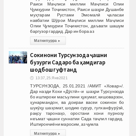
Раиси Маҷлиси миллии Маҷлиси Олии
Ҷумҳурии Тоҷикистон, Раиси шаҳри Душанбе
муҳтарам Рустами Эмомалӣ ҷаласаи
навбатии Шӯрои Маҷлиси миллии Маҷлиси
Олии Ҷумҳурии Тоҷикистон, даъвати шашум
баргузор гардид. Дар ин бора аз
Матни пурра
▸
Сокинони Турсунзода ҷашни
бузурги Садаро ба ҳамдигар
шодбош гуфтанд
🕔
13:37, 25.Янв 2021
ТУРСУНЗОДА, 25.01.2021 /АМИТ «Ховар»/.
Дар назди Кохи «Дӯстӣ»-и шаҳри Турсунзода
бо иштироки масъулини ҳукумат, кишоварзон,
ҳунармандон, ва доираи васеи сокинон бо
шукӯҳу шаҳомат, шодию сурур, гулханфурӯзӣ,
рақсу таронаҳо, оростани хони пурнозу
неъмат ҷашни суннатии Сада таҷлил гардид.
Иштирокчиёни маросим, аз ҷумла
Матни пурра
▸