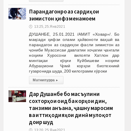
Парандагонро аз сардиҳои
зимистон ҳифз менамоем
🕔
13:25, 25.Янв 2021
ДУШАНБЕ, 25.01.2021 /АМИТ «Ховар»/. Бо
мақсади ҳифзи олами ҳайвоноти ваҳшӣ ва
парандагон аз сардиҳои фасли зимистон аз
ҷониби Муассисаи давлатии хоҷагии ҷангали
ноҳияи Хуросони вилояти Хатлон дар
минтақаи кӯҳии Куйбишеви ноҳияи
Абураҳмони Ҷомӣ корҳои биотехникӣ
гузаронида шуда, 200 килограмм хӯроки
Матни пурра
▸
Дар Душанбе бо масъулини
сохторҳои оид ба корҳои дин,
танзими анъана, ҷашну маросим
ва иттиҳодияҳои динӣ мулоқот
доир шуд
🕔
13:20, 25.Янв 2021