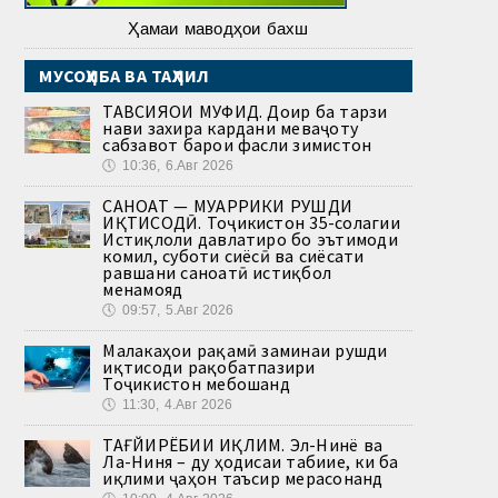
Ҳамаи маводҳои бахш
МУСОҲИБА ВА ТАҲЛИЛ
ТАВСИЯҲОИ МУФИД. Доир ба тарзи
нави захира кардани меваҷоту
сабзавот барои фасли зимистон
🕔
10:36, 6.Авг 2026
САНОАТ — МУҲАРРИКИ РУШДИ
ИҚТИСОДӢ. Тоҷикистон 35-солагии
Истиқлоли давлатиро бо эътимоди
комил, суботи сиёсӣ ва сиёсати
равшани саноатӣ истиқбол
менамояд
🕔
09:57, 5.Авг 2026
Малакаҳои рақамӣ заминаи рушди
иқтисоди рақобатпазири
Тоҷикистон мебошанд
🕔
11:30, 4.Авг 2026
ТАҒЙИРЁБИИ ИҚЛИМ. Эл-Нинё ва
Ла-Ниня – ду ҳодисаи табиие, ки ба
иқлими ҷаҳон таъсир мерасонанд