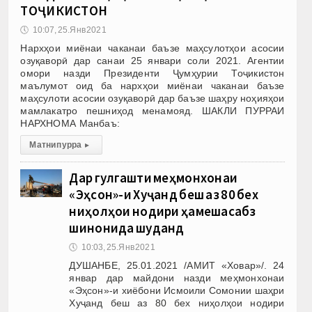
ТОҶИКИСТОН
🕔
10:07, 25.Янв 2021
Нархҳои миёнаи чаканаи баъзе маҳсулотҳои асосии
озуқаворӣ дар санаи 25 январи соли 2021. Агентии
омори назди Президенти Ҷумҳурии Тоҷикистон
маълумот оид ба нархҳои миёнаи чаканаи баъзе
маҳсулоти асосии озуқаворӣ дар баъзе шаҳру ноҳияҳои
мамлакатро пешниҳод менамояд. ШАКЛИ ПУРРАИ
НАРХНОМА Манбаъ:
Матни пурра
▸
Дар гулгашти меҳмонхонаи
«Эҳсон»-и Хуҷанд беш аз 80 бех
ниҳолҳои нодири ҳамешасабз
шинонида шуданд
🕔
10:03, 25.Янв 2021
ДУШАНБЕ, 25.01.2021 /АМИТ «Ховар»/. 24
январ дар майдони назди меҳмонхонаи
«Эҳсон»-и хиёбони Исмоили Сомонии шаҳри
Хуҷанд беш аз 80 бех ниҳолҳои нодири