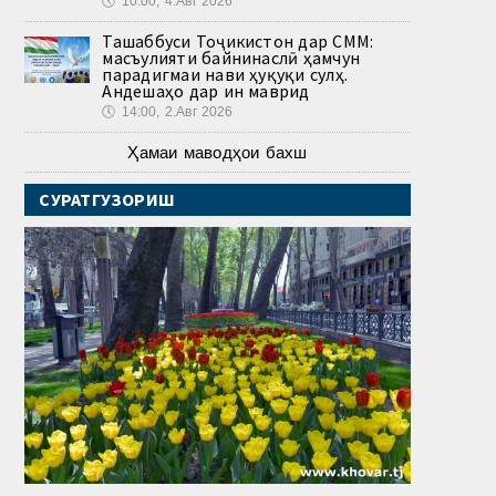
🕔
10:00, 4.Авг 2026
Ташаббуси Тоҷикистон дар СММ:
масъулияти байнинаслӣ ҳамчун
парадигмаи нави ҳуқуқи сулҳ.
Андешаҳо дар ин маврид
🕔
14:00, 2.Авг 2026
Ҳамаи маводҳои бахш
СУРАТГУЗОРИШ