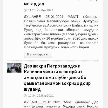
мегардад
🕔
11:20, 25.Янв 2021
ДУШАНБЕ, 25.01.2021 /АМИТ «Ховар»/.
Созишномаи маблағгузорӣ байни Ҷумҳурии
Тоҷикистон ва Ассотсиатсияи Байналмилалии
Рушд оид ба лоиҳаи «Беҳтар намудани
хизматрасонии тиббӣ» (маблағгузории дуюми
иловагӣ)», ки 16 ноябри соли 2020 дар шаҳри
Душанбе ба имзо расидааст аз тарафи
Президенти Ҷумҳурии Тоҷикистон барои
Матни пурра
▸
Дар шаҳри Петрозаводски
Карелия ҷиҳати пешгирӣ аз
амалҳои номатлуби ҷомеа бо
ҳамватанонамон вохӯриҳо доир
шуданд
🕔
10:34, 25.Янв 2021
ДУШАНБЕ, 25.01.2021 /АМИТ «Ховар»/. Дар
минтақаҳои гуногуни Федератсияи Россия