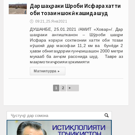
Дар шаҳраки Шӯроби Исфара хатти
оби тозаи нӯшокӣ кашида шуд
🕔
09:21, 25.Янв 2021
ДУШАНБЕ, 25.01.2021 /АМИТ «Ховар»/. Дар
шаҳраки ангиштканон – Шӯроби шаҳри
Исфара корҳои сохтмонии хатти оби тозаи
нӯшокӣ дар масофаи 11,2 км ва бунёди 2
ҳавзи обнигаҳдории ғунҷоишашон 2000 метри
мукааб ба анҷом расонида шуд. Тавре аз
мақомоти иҷроияи ҳокимияти
Матни пурра
▸
▸
1
2