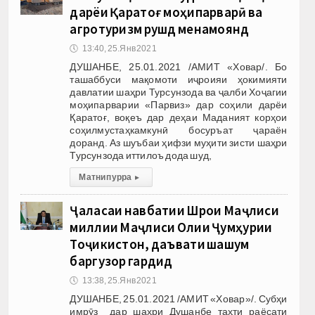
дарёи Қаратоғ моҳипарварӣ ва
агротуризм рушд менамоянд
🕔
13:40, 25.Янв 2021
ДУШАНБЕ, 25.01.2021 /АМИТ «Ховар/. Бо
ташаббуси мақомоти иҷроияи ҳокимияти
давлатии шаҳри Турсунзода ва ҷалби Хоҷагии
моҳипарварии «Парвиз» дар соҳили дарёи
Қаратоғ, воқеъ дар деҳаи Маданият корҳои
соҳилмустаҳкамкунӣ босуръат ҷараён
доранд. Аз шуъбаи ҳифзи муҳити зисти шаҳри
Турсунзода иттилоъ дода шуд,
Матни пурра
▸
Ҷаласаи навбатии Шӯрои Маҷлиси
миллии Маҷлиси Олии Ҷумҳурии
Тоҷикистон, даъвати шашум
баргузор гардид
🕔
13:38, 25.Янв 2021
ДУШАНБЕ, 25.01.2021 /АМИТ «Ховар»/. Субҳи
имрӯз дар шаҳри Душанбе таҳти раёсати