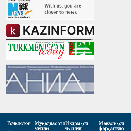
———————————————————
———————————————————-
———————————————————-
Тоҷикистон
Муқаддасоти
Иқдомҳои
Мавзеъҳои
миллӣ
ҷаҳонии
фарҳангию