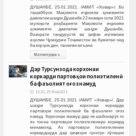
ДУШАНБЕ, 25.01.2021. /АМИТ «Ховар»/. Бо
ташаббуси Мақомоти иҷроияи ҳокимияти
давлатии шаҳри Душанбе 22 январи соли 2021
мулоқоти роҳбарияти Мақомоти иҷроияи
ҳокимияти давлатии шаҳри Душанбе,
Вазорати тандурустӣ ва ҳифзи иҷтимоии
аҳолии Ҷумҳурии Тоҷикистон ва Кумитаи оид
ба корҳои дин, танзими анъана
Матни пурра
▸
Дар Турсунзода корхонаи
коркарди партовҳои полиэтиленӣ
ба фаъолият оғоз намуд
🕔
13:02, 25.Янв 2021
ДУШАНБЕ, 25.01.2021 /АМИТ «Ховар»/. Дар
шаҳри Турсунзода корхонаи коркарди
партовҳои полиэтиленӣ ба фаъолият оғоз
намуд. Корхонаи мазкур дар як шабонарӯз то
як тонна партовҳои полиэтилениро коркард
менамояд. Аз партовҳои полиэтилении
коркардшуда дар ҳаҷмҳои гуногун лӯлаҳои