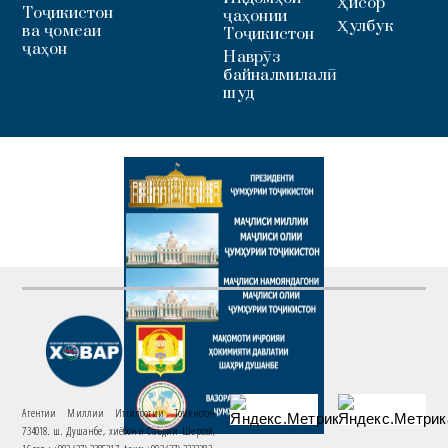
Ҳисор
Тоҷикистон
ҷаҳонии
Ҳулбук
ва ҷомеаи
Тоҷикистон
ҷаҳон
Наврӯз
байналмилалӣ
шуд
Агентии Миллии Иттилоотии Тоҷикистон
734018. ш. Душанбе, хиёбони Саъдии Шерозӣ,