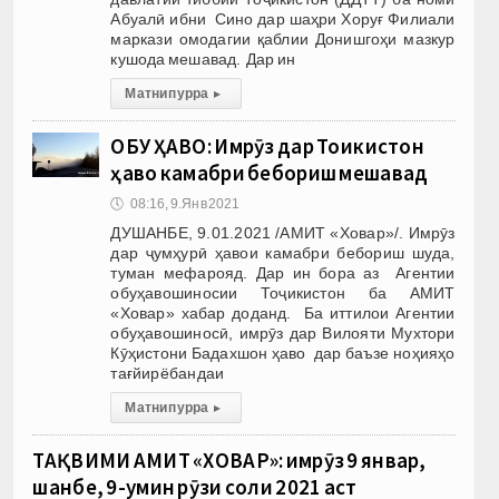
Абуалӣ ибни Сино дар шаҳри Хоруғ Филиали
маркази омодагии қаблии Донишгоҳи мазкур
кушода мешавад. Дар ин
Матни пурра
▸
ОБУ ҲАВО: Имрӯз дар Тоҷикистон
ҳаво камабри бебориш мешавад
🕔
08:16, 9.Янв 2021
ДУШАНБЕ, 9.01.2021 /АМИТ «Ховар»/. Имрӯз
дар ҷумҳурӣ ҳавои камабри бебориш шуда,
туман мефарояд. Дар ин бора аз Агентии
обуҳавошиносии Тоҷикистон ба АМИТ
«Ховар» хабар доданд. Ба иттилои Агентии
обуҳавошиносӣ, имрӯз дар Вилояти Мухтори
Кӯҳистони Бадахшон ҳаво дар баъзе ноҳияҳо
тағйирёбандаи
Матни пурра
▸
ТАҚВИМИ АМИТ «ХОВАР»: имрӯз 9 январ,
шанбе, 9-умин рӯзи соли 2021 аст