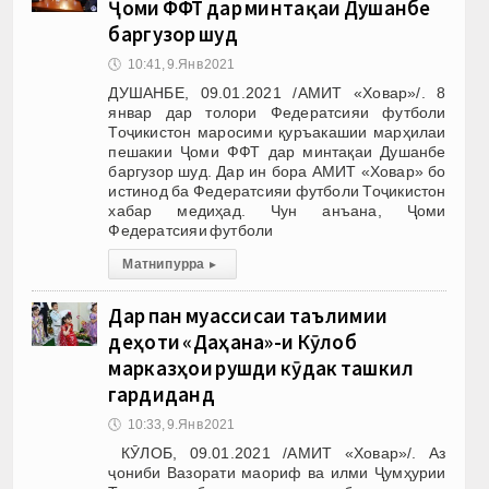
Ҷоми ФФТ дар минтақаи Душанбе
баргузор шуд
🕔
10:41, 9.Янв 2021
ДУШАНБЕ, 09.01.2021 /АМИТ «Ховар»/. 8
январ дар толори Федератсияи футболи
Тоҷикистон маросими қуръакашии марҳилаи
пешакии Ҷоми ФФТ дар минтақаи Душанбе
баргузор шуд. Дар ин бора АМИТ «Ховар» бо
истинод ба Федератсияи футболи Тоҷикистон
хабар медиҳад. Чун анъана, Ҷоми
Федератсияи футболи
Матни пурра
▸
Дар панҷ муассисаи таълимии
деҳоти «Даҳана»-и Кӯлоб
марказҳои рушди кӯдак ташкил
гардиданд
🕔
10:33, 9.Янв 2021
КӮЛОБ, 09.01.2021 /АМИТ «Ховар»/. Аз
ҷониби Вазорати маориф ва илми Ҷумҳурии