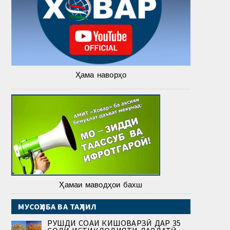
Ҳама наворҳо
Ҳамаи маводҳои бахш
МУСОҲИБА ВА ТАҲЛИЛ
РУШДИ СОҲАИ КИШОВАРЗӢ ДАР 35