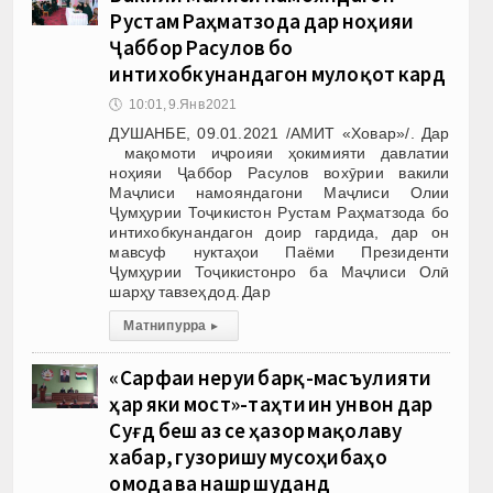
Рустам Раҳматзода дар ноҳияи
Ҷаббор Расулов бо
интихобкунандагон мулоқот кард
🕔
10:01, 9.Янв 2021
ДУШАНБЕ, 09.01.2021 /АМИТ «Ховар»/. Дар
мақомоти иҷроияи ҳокимияти давлатии
ноҳияи Ҷаббор Расулов вохӯрии вакили
Маҷлиси намояндагони Маҷлиси Олии
Ҷумҳурии Тоҷикистон Рустам Раҳматзода бо
интихобкунандагон доир гардида, дар он
мавсуф нуктаҳои Паёми Президенти
Ҷумҳурии Тоҷикистонро ба Маҷлиси Олӣ
шарҳу тавзеҳ дод. Дар
Матни пурра
▸
«Сарфаи неруи барқ-масъулияти
ҳар яки мост»-таҳти ин унвон дар
Суғд беш аз се ҳазор мақолаву
хабар, гузоришу мусоҳибаҳо
омода ва нашр шуданд