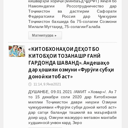
кишварҳои хориҷӣ (минбаъд ҶДРФТ) якҷоя бо
Намояндагии Россотрудничество дар
Тоҷикистон ва дастгирии Сафорати
Федератсияи Россия дар Ҷумҳурии
Тоҷикистон бахшида ба 75-солагии Созмони
Милали Муттаҳид, 75-солагии Ғалаба
Матни пурра
▸
«КИТОБХОНАҲОИ ДЕҲОТ БО
КИТОБҲОИ ТОЗАНАШР ҒАНӢ
ГАРДОНДА ШАВАНД». Андешаҳо
дар ҳошияи озмуни «Фурӯғи субҳи
доноӣ китоб аст»
🕔
11:14, 9.Янв 2021
ДУШАНБЕ, 09.01.2021 /АМИТ «Ховар»/. Аз 7
то 15 декабри соли 2020 дар Китобхонаи
миллии Тоҷикистон даври ниҳоии Озмуни
ҷумҳуриявии «Фурӯғи субҳи доноӣ китоб аст»
дар сатҳи баланди ташкилӣ ва маърифатӣ
доир шуд. Озмуни мазкурро метавон мактаби
худшиносӣ унвон кард. Зеро