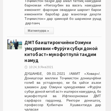
Тоҷикистон баҳри дар амал татбиқ намудани
барномаи «Нигоҳубин ва васеъ намудани
имконият: фароҳам овардани шароит барои
имконияти баробар дар манотиқи деҳоти
Тоҷикистон» дар ҳамкорӣ бо шарикони рушд
дар панҷ
Матни пурра
▸
ДМТ ба иштирокчиёни Озмуни
ҷумҳуриявии «Фурӯғи субҳи доноӣ
китоб аст» мукофотпулӣ тақдим
намуд
🕔
10:24, 9.Янв 2021
ДУШАНБЕ, 09.01.2021 /АМИТ «Ховар»/.
Донишгоҳи миллии Тоҷикистон донишҷӯёни
ғолиб ва устодонеро, ки ба ҳайси аъзои
ҳакамон дар Озмуни ҷумҳуриявии «Фурӯғи
субҳи доноӣ китоб аст» иштирок намуданд, бо
мукофотпулӣ ва Ифтихорномаи ДМТ
сарфароз гардонид. Ректори донишгоҳ,
профессор Қобилҷон Хушвахтзода дар
ҷаласаи