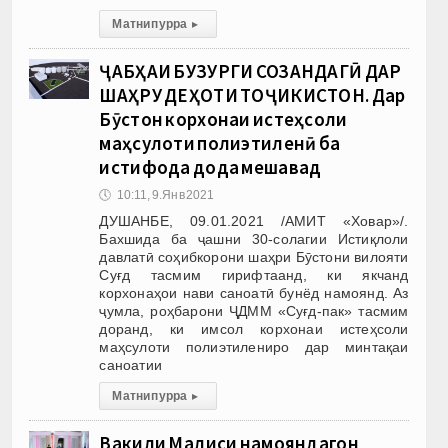
Матни пурра
▸
ҶАБҲАИ БУЗУРГИ СОЗАНДАГӢ ДАР
ШАҲРУ ДЕҲОТИ ТОҶИКИСТОН. Дар
Бӯстон корхонаи истеҳсоли
маҳсулоти полиэтиленӣ ба
истифода дода мешавад
🕔
10:11, 9.Янв 2021
ДУШАНБЕ, 09.01.2021 /АМИТ «Ховар»/.
Бахшида ба ҷашни 30-солагии Истиқлоли
давлатӣ соҳибкорони шаҳри Бӯстони вилояти
Суғд тасмим гирифтаанд, ки якчанд
корхонаҳои нави саноатӣ бунёд намоянд. Аз
ҷумла, роҳбарони ҶДММ «Суғд-пак» тасмим
доранд, ки имсол корхонаи истеҳсоли
маҳсулоти полиэтилениро дар минтақаи
саноатии
Матни пурра
▸
Вакили Маҷлиси намояндагон