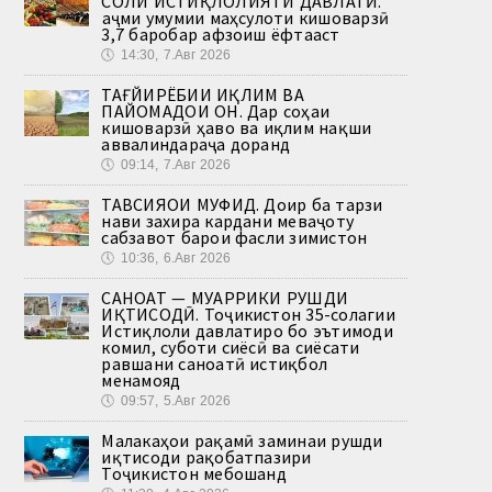
СОЛИ ИСТИҚЛОЛИЯТИ ДАВЛАТӢ.
Ҳаҷми умумии маҳсулоти кишоварзӣ
3,7 баробар афзоиш ёфтааст
🕔
14:30, 7.Авг 2026
ТАҒЙИРЁБИИ ИҚЛИМ ВА
ПАЙОМАДҲОИ ОН. Дар соҳаи
кишоварзӣ ҳаво ва иқлим нақши
аввалиндараҷа доранд
🕔
09:14, 7.Авг 2026
ТАВСИЯҲОИ МУФИД. Доир ба тарзи
нави захира кардани меваҷоту
сабзавот барои фасли зимистон
🕔
10:36, 6.Авг 2026
САНОАТ — МУҲАРРИКИ РУШДИ
ИҚТИСОДӢ. Тоҷикистон 35-солагии
Истиқлоли давлатиро бо эътимоди
комил, суботи сиёсӣ ва сиёсати
равшани саноатӣ истиқбол
менамояд
🕔
09:57, 5.Авг 2026
Малакаҳои рақамӣ заминаи рушди
иқтисоди рақобатпазири
Тоҷикистон мебошанд