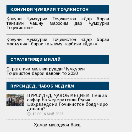
ҚОНУНҲОИ ҶУМҲУРИИ ТОҶИКИСТОН
Қонуни Ҷумҳурии Тоҷикистон «Дар бораи
танзими ҷашну маросим дар Ҷумҳурии
Тоҷикистон»
___________________________________
Қонуни Ҷумҳурии Тоҷикистон «Дар бораи
масъулият барои таълиму тарбияи кӯдак»
СТРАТЕГИЯҲОИ МИЛЛӢ
Стратегияи миллии рушди Ҷумҳурии
Тоҷикистон барои давраи то 2030
ПУРСИДЕД, ҶАВОБ МЕДИҲЕМ
ПУРСИДЕД, ҶАВОБ МЕДИҲЕМ. Пеш аз
сафар ба Федератсияи Русия
шаҳрвандони Тоҷикистон бояд чиро
донанд?
🕔
12:00, 6.Май 2026
Ҳамаи маводҳои бахш