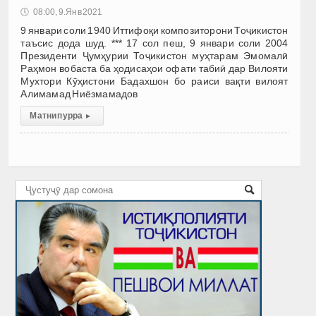
🕔
08:00, 9.Янв 2021
9 январи соли 1940 Иттифоқи композиторони Тоҷикистон
таъсис дода шуд. *** 17 сол пеш, 9 январи соли 2004
Президенти Ҷумҳурии Тоҷикистон муҳтарам Эмомалӣ
Раҳмон вобаста ба ҳодисаҳои офати табиӣ дар Вилояти
Мухтори Кӯҳистони Бадахшон бо раиси вақти вилоят
Алимамад Ниёзмамадов
Матни пурра
▸