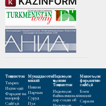
———————————————————-
———————————————————-
Тоҷикистон
Муқаддасоти
Иқдомҳои
Мавзеъҳои
миллӣ
ҷаҳонии
фарҳангию
Таърих
Тоҷикистон
сайёҳӣ
Нишон
Иқтисодӣ
Иқдомҳои
Боғи
Парчам
Фарҳанг ва
байналмилалӣ
миллӣ
маориф
Суруд
дар соҳаи об
Саразм
Сайёҳӣ
Пул
Иқдомҳои