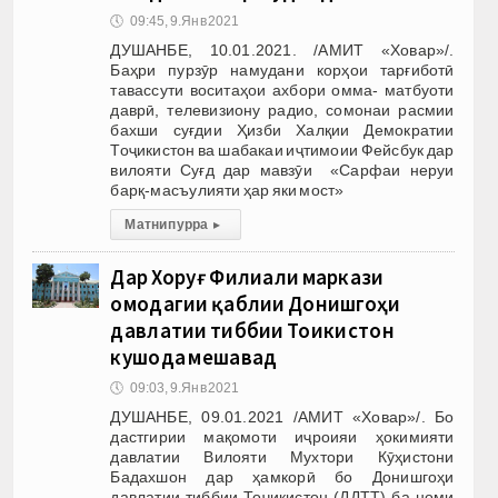
🕔
09:45, 9.Янв 2021
ДУШАНБЕ, 10.01.2021. /АМИТ «Ховар»/.
Баҳри пурзӯр намудани корҳои тарғиботӣ
тавассути воситаҳои ахбори омма- матбуоти
даврӣ, телевизиону радио, сомонаи расмии
бахши суғдии Ҳизби Халқии Демократии
Тоҷикистон ва шабакаи иҷтимоии Фейсбук дар
вилояти Суғд дар мавзӯи «Сарфаи неруи
барқ-масъулияти ҳар яки мост»
Матни пурра
▸
Дар Хоруғ Филиали маркази
омодагии қаблии Донишгоҳи
давлатии тиббии Тоҷикистон
кушода мешавад
🕔
09:03, 9.Янв 2021
ДУШАНБЕ, 09.01.2021 /АМИТ «Ховар»/. Бо
дастгирии мақомоти иҷроияи ҳокимияти
давлатии Вилояти Мухтори Кӯҳистони
Бадахшон дар ҳамкорӣ бо Донишгоҳи
давлатии тиббии Тоҷикистон (ДДТТ) ба номи