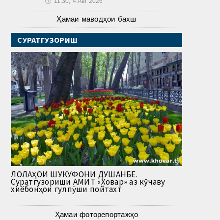
🕔
11:30, 4.Авг 2026
Ҳамаи маводҳои бахш
СУРАТГУЗОРИШ
ЛОЛАҲОИ ШУКУФОНИ ДУШАНБЕ.
Суратгузориши АМИТ «Ховар» аз кӯчаву
хиёбонҳои гулпӯши пойтахт
Ҳамаи фоторепортажҳо