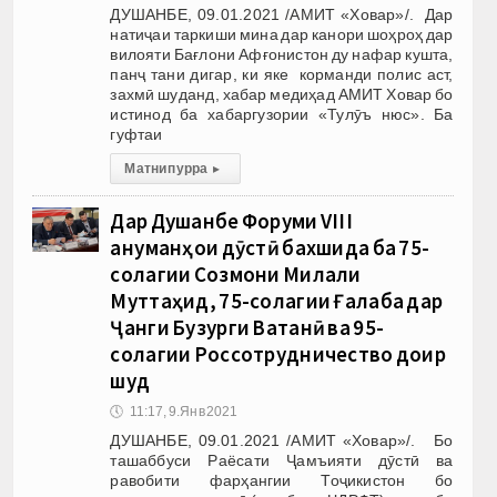
ДУШАНБЕ, 09.01.2021 /АМИТ «Ховар»/. Дар
натиҷаи таркиши мина дар канори шоҳроҳ дар
вилояти Бағлони Афғонистон ду нафар кушта,
панҷ тани дигар, ки яке корманди полис аст,
захмӣ шуданд, хабар медиҳад АМИТ Ховар бо
истинод ба хабаргузории «Тулӯъ нюс». Ба
гуфтаи
Матни пурра
▸
Дар Душанбе Форуми VIII
анҷуманҳои дӯстӣ бахшида ба 75-
солагии Созмони Милали
Муттаҳид, 75-солагии Ғалаба дар
Ҷанги Бузурги Ватанӣ ва 95-
солагии Россотрудничество доир
шуд
🕔
11:17, 9.Янв 2021
ДУШАНБЕ, 09.01.2021 /АМИТ «Ховар»/. Бо
ташаббуси Раёсати Ҷамъияти дӯстӣ ва
равобити фарҳангии Тоҷикистон бо