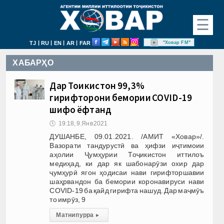
☰
|
|
|
|
"Ховар FM"
TJ
RU
EN
AR
FAR
ХАБАРҲО
Дар Тоҷикистон 99,3%
гирифторони бемории COVID-19
шифо ёфтанд
🕔
19:18, 9.Янв 2021
ДУШАНБЕ, 09.01.2021. /АМИТ «Ховар»/.
Вазорати тандурустӣ ва ҳифзи иҷтимоии
аҳолии Ҷумҳурии Тоҷикистон иттилоъ
медиҳад, ки дар як шабонарӯзи охир дар
ҷумҳурӣ ягон ҳодисаи нави гирифторшавии
шаҳрвандон ба бемории коронавируси нави
COVID-19 ба қайд гирифта нашуд. Дар маҷмӯъ
то имрӯз, 9
Матни пурра
▸