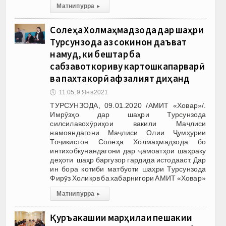
Матни пурра
▸
Солеҳа Холмаҳмадзода дар шаҳри
Турсунзода аз сокинон даъват
намуд, ки бештар ба
сабзавоткориву картошкапарварӣ
ва пахтакорӣ афзалият диҳанд
🕔
11:05, 9.Янв 2021
ТУРСУНЗОДА, 09.01.2020 /АМИТ «Ховар»/.
Имрӯзҳо дар шаҳри Турсунзода
силсилавохӯриҳои вакили Маҷлиси
намояндагони Маҷлиси Олии Ҷумҳурии
Тоҷикистон Солеҳа Холмаҳмадзода бо
интихобкунандагони дар ҷамоатҳои шаҳраку
деҳоти шаҳр баргузор гардида истодааст. Дар
ин бора котиби матбуоти шаҳри Турсунзода
Фирӯз Холиқов ба хабарнигори АМИТ «Ховар»
Матни пурра
▸
Қуръакашии марҳилаи пешакии