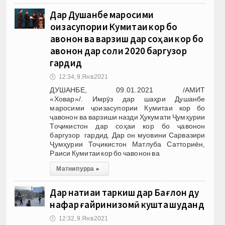
Дар Душанбе маросими
ҷоизасупории Кумитаи кор бо
ҷавонон ва варзиш дар соҳаи кор бо
ҷавонон дар соли 2020 баргузор
гардид
🕔
12:34, 9.Янв 2021
ДУШАНБЕ, 09.01.2021 /АМИТ
«Ховар»/. Имрӯз дар шаҳри Душанбе
маросими ҷоизасупории Кумитаи кор бо
ҷавонон ва варзиши назди Ҳукумати Ҷумҳурии
Тоҷикистон дар соҳаи кор бо ҷавонон
баргузор гардид. Дар он муовини Сарвазири
Ҷумҳурии Тоҷикистон Матлуба Сатториён,
Раиси Кумитаи кор бо чавонон ва
Матни пурра
▸
Дар натиҷаи таркиш дар Бағлон ду
нафар ғайринизомӣ кушта шуданд
🕔
12:32, 9.Янв 2021