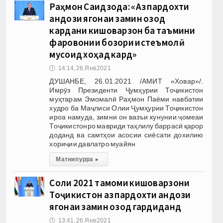
Раҳмон Саидзода: «Аз пардохти
андози ягонаи замин озод
кардани кишоварзон ба таъмини
фаровонии бозори истеъмолӣ
мусоид хоҳад кард»
🕔
14:14, 26.Янв 2021
ДУШАНБЕ, 26.01.2021 /АМИТ «Ховар»/.
Имрӯз Президенти Ҷумҳурии Тоҷикистон
муҳтарам Эмомалӣ Раҳмон Паёми навбатии
худро ба Маҷлиси Олии Ҷумҳурии Тоҷикистон
ироа намуда, зимни он вазъи кунунии ҷомеаи
Тоҷикистонро мавриди таҳлилу баррасӣ қарор
доданд ва самтҳои асосии сиёсати дохилию
хориҷии давлатро муайян
Матни пурра
▸
Соли 2021 тамоми кишоварзони
Тоҷикистон аз пардохти андози
ягонаи замин озод гардиданд
🕔
13:41, 26.Янв 2021