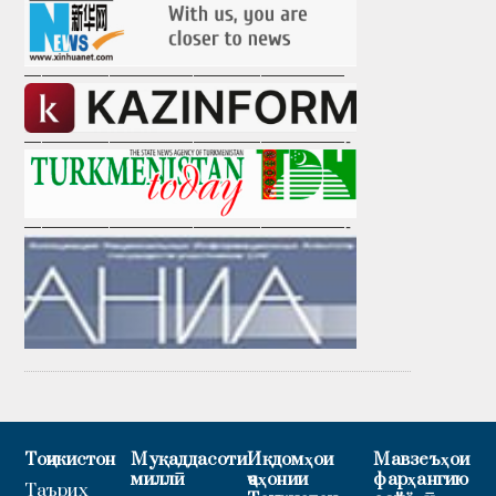
———————————————————
———————————————————-
———————————————————-
Тоҷикистон
Муқаддасоти
Иқдомҳои
Мавзеъҳои
миллӣ
ҷаҳонии
фарҳангию
Таърих