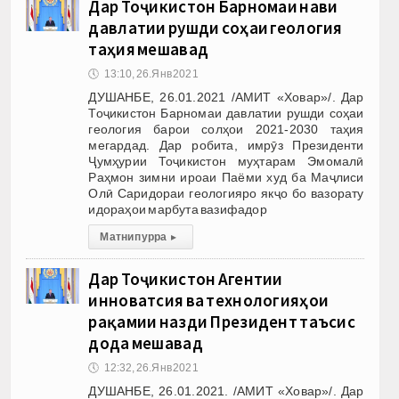
Дар Тоҷикистон Барномаи нави
давлатии рушди соҳаи геология
таҳия мешавад
🕔
13:10, 26.Янв 2021
ДУШАНБЕ, 26.01.2021 /АМИТ «Ховар»/. Дар
Тоҷикистон Барномаи давлатии рушди соҳаи
геология барои солҳои 2021-2030 таҳия
мегардад. Дар робита, имрӯз Президенти
Ҷумҳурии Тоҷикистон муҳтарам Эмомалӣ
Раҳмон зимни ироаи Паёми худ ба Маҷлиси
Олӣ Саридораи геологияро якҷо бо вазорату
идораҳои марбута вазифадор
Матни пурра
▸
Дар Тоҷикистон Агентии
инноватсия ва технологияҳои
рақамии назди Президент таъсис
дода мешавад
🕔
12:32, 26.Янв 2021
ДУШАНБЕ, 26.01.2021. /АМИТ «Ховар»/. Дар