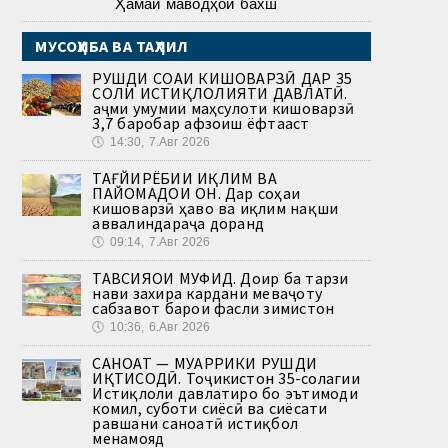
Ҳамаи маводҳои бахш
МУСОҲИБА ВА ТАҲЛИЛ
РУШДИ СОҲАИ КИШОВАРЗӢ ДАР 35
СОЛИ ИСТИҚЛОЛИЯТИ ДАВЛАТӢ.
Ҳаҷми умумии маҳсулоти кишоварзӣ
3,7 баробар афзоиш ёфтааст
🕔
14:30, 7.Авг 2026
ТАҒЙИРЁБИИ ИҚЛИМ ВА
ПАЙОМАДҲОИ ОН. Дар соҳаи
кишоварзӣ ҳаво ва иқлим нақши
аввалиндараҷа доранд
🕔
09:14, 7.Авг 2026
ТАВСИЯҲОИ МУФИД. Доир ба тарзи
нави захира кардани меваҷоту
сабзавот барои фасли зимистон
🕔
10:36, 6.Авг 2026
САНОАТ — МУҲАРРИКИ РУШДИ
ИҚТИСОДӢ. Тоҷикистон 35-солагии
Истиқлоли давлатиро бо эътимоди
комил, суботи сиёсӣ ва сиёсати
равшани саноатӣ истиқбол
менамояд