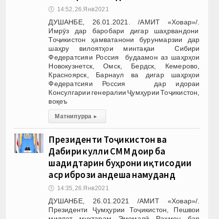
🕔
14:52, 26.Янв 2021
ДУШАНБЕ, 26.01.2021. /АМИТ «Ховар»/.
Имрӯз дар баробари дигар шаҳрвандони
Тоҷикистон ҳамватанони бурунмарзии дар
шаҳру вилоятҳои минтақаи Сибири
Федератсияи Россия будаамон аз шаҳрҳои
Новокузнетск, Омск, Бердск, Кемерово,
Красноярск, Барнаул ва дигар шаҳрҳои
Федератсияи Россия дар идораи
Консулгарии генералии Ҷумҳурии Тоҷикистон,
воқеъ
Матни пурра
▸
Президенти Тоҷикистон ва
Дабири кулли СММ доир ба
шадидтарин буҳрони иқтисодии
аср ибрози андеша намуданд
🕔
14:35, 26.Янв 2021
ДУШАНБЕ, 26.01.2021 /АМИТ «Ховар»/.
Президенти Ҷумҳурии Тоҷикистон, Пешвои
миллат муҳтарам Эмомалӣ Раҳмон бар