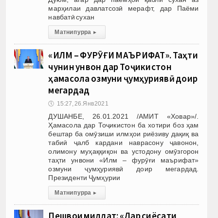
марҳилаи давлатсозӣ мерафт, дар Паёми
навбатӣ сухан
Матни пурра
▸
«ИЛМ – ФУРӮҒИ МАЪРИФАТ». Таҳти
чунин унвон дар Тоҷикистон
ҳамасола озмуни ҷумҳуриявӣ доир
мегардад
🕔
15:27, 26.Янв 2021
ДУШАНБЕ, 26.01.2021 /АМИТ «Ховар»/.
Ҳамасола дар Тоҷикистон ба хотири боз ҳам
бештар ба омӯзиши илмҳои риёзиву дақиқ ва
табиӣ ҷалб кардани наврасону ҷавонон,
олимону муҳаққиқон ва устодону омӯзгорон
таҳти унвони «Илм – фурӯғи маърифат»
озмуни ҷумҳуриявӣ доир мегардад.
Президенти Ҷумҳурии
Матни пурра
▸
Пешвои миллат: «Дар сиёсати