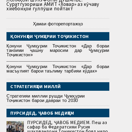
Суратгузориши АМИТ «Ховар» аз кӯчаву
хиёбонҳои гулпӯши пойтахт
Ҳамаи фоторепортажҳо
ҚОНУНҲОИ ҶУМҲУРИИ ТОҶИКИСТОН
Қонуни Ҷумҳурии Тоҷикистон «Дар бораи
танзими ҷашну маросим дар Ҷумҳурии
Тоҷикистон»
___________________________________
Қонуни Ҷумҳурии Тоҷикистон «Дар бораи
масъулият барои таълиму тарбияи кӯдак»
СТРАТЕГИЯҲОИ МИЛЛӢ
Стратегияи миллии рушди Ҷумҳурии
Тоҷикистон барои давраи то 2030
ПУРСИДЕД, ҶАВОБ МЕДИҲЕМ
ПУРСИДЕД, ҶАВОБ МЕДИҲЕМ. Пеш аз
сафар ба Федератсияи Русия
шаҳрвандони Тоҷикистон бояд чиро