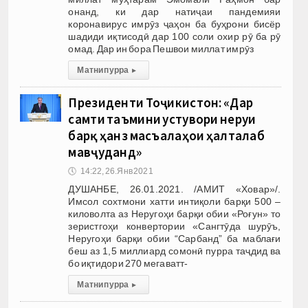
онанд, ки дар натиҷаи пандемияи
коронавирус имрӯз ҷаҳон ба буҳрони бисёр
шадиди иқтисодӣ дар 100 соли охир рӯ ба рӯ
омад. Дар ин бора Пешвои миллат имрӯз
Матни пурра
▸
Президенти Тоҷикистон: «Дар
самти таъмини устувори неруи
барқ ҳанӯз масъалаҳои ҳалталаб
мавҷуданд»
🕔
14:22, 26.Янв 2021
ДУШАНБЕ, 26.01.2021. /АМИТ «Ховар»/.
Имсол сохтмони хатти интиқоли барқи 500 –
киловолта аз Неругоҳи барқи обии «Роғун» то
зеристгоҳи конвертории «Сангтӯда шурӯъ,
Неругоҳи барқи обии “Сарбанд” ба маблағи
беш аз 1,5 миллиард сомонӣ пурра таҷдид ва
бо иқтидори 270 мегаватт-
Матни пурра
▸