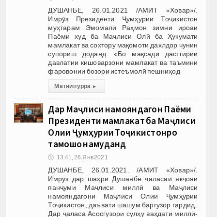
ДУШАНБЕ, 26.01.2021 /АМИТ «Ховар»/.
Имрӯз Президенти Ҷумҳурии Тоҷикистон
муҳтарам Эмомалӣ Раҳмон зимни ироаи
Паёми худ ба Маҷлиси Олӣ ба Ҳукумати
мамлакат ва сохтору мақомоти дахлдор чунин
супориш доданд: «Бо мақсади дастгирии
давлатии кишоварзони мамлакат ва таъмини
фаровонии бозори истеъмолӣ пешниҳод
Матни пурра
▸
Дар Маҷлиси намояндагон Паёми
Президенти мамлакат ба Маҷлиси
Олии Ҷумҳурии Тоҷикистонро
тамошо намуданд
🕔
13:41, 26.Янв 2021
ДУШАНБЕ, 26.01.2021. /АМИТ «Ховар»/.
Имрӯз дар шаҳри Душанбе ҷаласаи якҷояи
панҷуми Маҷлиси миллӣ ва Маҷлиси
намояндагони Маҷлиси Олии Ҷумҳурии
Тоҷикистон, даъвати шашум баргузор гардид.
Дар ҷаласа Асосгузори сулҳу ваҳдати миллӣ-