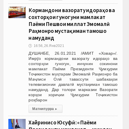
Кормандони вазорату идораҳо ва
сохторҳои гуногуни мамлакат
Паёми Пешвои миллат Эмомалӣ
Раҳмонро мустақиман тамошо
намуданд
🕔
16:56, 26.Янв 2021
ДУШАНБЕ, 26.01.2021 /АМИТ «Ховар»/.
Имрӯз кормандони вазорату идораҳо ва
сохторҳои гуногун, инчунин сокинони
мамлакат Паёми Президенти Ҷумҳурии
Тоҷикистон муҳтарам Эмомалӣ Раҳмонро ба
Маҷлиси Олӣ тавассути шабакаҳои
телевизионии давлатӣ мустақиман тамошо
намуданд. Дар толори марказии Вазорати
корҳои хориҷии Ҷумҳурии Тоҷикистон
роҳбарон
Матни пурра
▸
Хайринисо Юсуфӣ: «Паёми