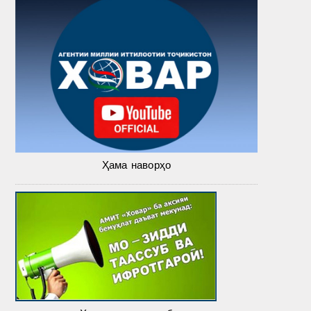
Ҳама наворҳо