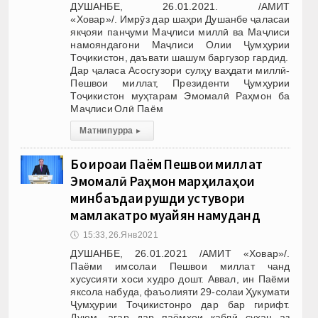
ДУШАНБЕ, 26.01.2021. /АМИТ
«Ховар»/. Имрӯз дар шаҳри Душанбе ҷаласаи
якҷояи панҷуми Маҷлиси миллӣ ва Маҷлиси
намояндагони Маҷлиси Олии Ҷумҳурии
Тоҷикистон, даъвати шашум баргузор гардид.
Дар ҷаласа Асосгузори сулҳу ваҳдати миллӣ-
Пешвои миллат, Президенти Ҷумҳурии
Тоҷикистон муҳтарам Эмомалӣ Раҳмон ба
Маҷлиси Олӣ Паём
Матни пурра
▸
Бо ироаи Паём Пешвои миллат
Эмомалӣ Раҳмон марҳилаҳои
минбаъдаи рушди устувори
мамлакатро муайян намуданд
🕔
15:33, 26.Янв 2021
ДУШАНБЕ, 26.01.2021 /АМИТ «Ховар»/.
Паёми имсолаи Пешвои миллат чанд
хусусияти хоси худро дошт. Аввал, ин Паёми
яксола набуда, фаъолияти 29-солаи Ҳукумати
Ҷумҳурии Тоҷикистонро дар бар гирифт.
Дуюм, агар дар паёмҳои қаблӣ сухан аз