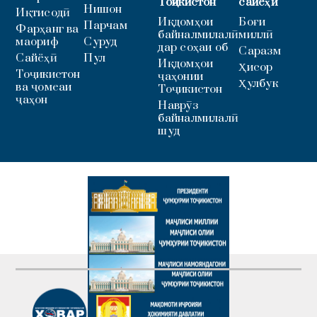
Тоҷикистон
сайёҳӣ
Нишон
Иқтисодӣ
Иқдомҳои
Боғи
Парчам
Фарҳанг ва
байналмилалӣ
миллӣ
маориф
Суруд
дар соҳаи об
Саразм
Сайёҳӣ
Пул
Иқдомҳои
Ҳисор
Тоҷикистон
ҷаҳонии
Ҳулбук
ва ҷомеаи
Тоҷикистон
ҷаҳон
Наврӯз
байналмилалӣ
шуд