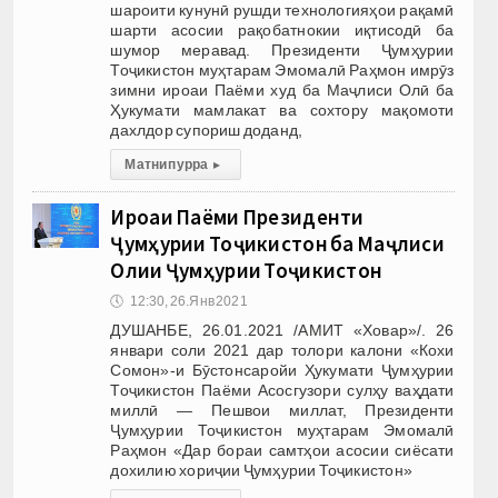
шароити кунунӣ рушди технологияҳои рақамӣ
шарти асосии рақобатнокии иқтисодӣ ба
шумор меравад. Президенти Ҷумҳурии
Тоҷикистон муҳтарам Эмомалӣ Раҳмон имрӯз
зимни ироаи Паёми худ ба Маҷлиси Олӣ ба
Ҳукумати мамлакат ва сохтору мақомоти
дахлдор супориш доданд,
Матни пурра
▸
Ироаи Паёми Президенти
Ҷумҳурии Тоҷикистон ба Маҷлиси
Олии Ҷумҳурии Тоҷикистон
🕔
12:30, 26.Янв 2021
ДУШАНБЕ, 26.01.2021 /АМИТ «Ховар»/. 26
январи соли 2021 дар толори калони «Кохи
Сомон»-и Бӯстонсаройи Ҳукумати Ҷумҳурии
Тоҷикистон Паёми Асосгузори сулҳу ваҳдати
миллӣ — Пешвои миллат, Президенти
Ҷумҳурии Тоҷикистон муҳтарам Эмомалӣ
Раҳмон «Дар бораи самтҳои асосии сиёсати
дохилию хориҷии Ҷумҳурии Тоҷикистон»