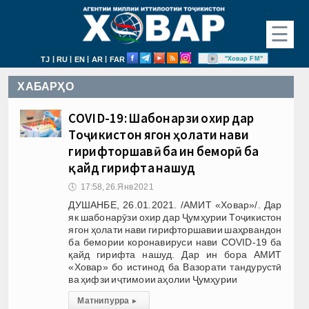
☰
|
|
|
|
"Ховар FM"
TJ
RU
EN
AR
FAR
ХАБАРҲО
COVID-19: Шабонарӯзи охир дар
Тоҷикистон ягон ҳолати нави
гирифторшавӣ ба ин беморӣ ба
қайд гирифта нашуд
🕔
17:58, 26.Янв 2021
ДУШАНБЕ, 26.01.2021. /АМИТ «Ховар»/. Дар
як шабонарӯзи охир дар Ҷумҳурии Тоҷикистон
ягон ҳолати нави гирифторшавии шаҳрвандон
ба бемории коронавируси нави COVID-19 ба
қайд гирифта нашуд. Дар ин бора АМИТ
«Ховар» бо истинод ба Вазорати тандурустӣ
ва ҳифзи иҷтимоии аҳолии Ҷумҳурии
Матни пурра
▸