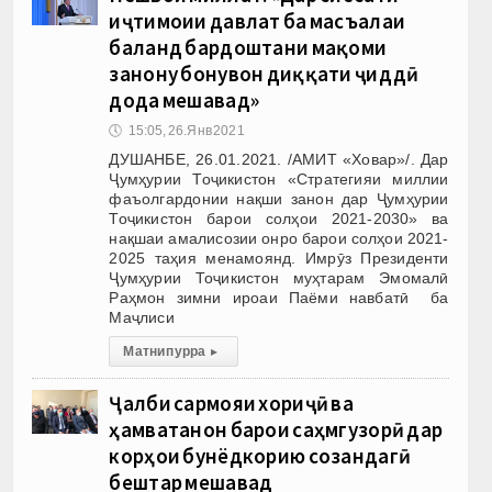
иҷтимоии давлат ба масъалаи
баланд бардоштани мақоми
занону бонувон диққати ҷиддӣ
дода мешавад»
🕔
15:05, 26.Янв 2021
ДУШАНБЕ, 26.01.2021. /АМИТ «Ховар»/. Дар
Ҷумҳурии Тоҷикистон «Стратегияи миллии
фаъолгардонии нақши занон дар Ҷумҳурии
Тоҷикистон барои солҳои 2021-2030» ва
нақшаи амалисозии онро барои солҳои 2021-
2025 таҳия менамоянд. Имрӯз Президенти
Ҷумҳурии Тоҷикистон муҳтарам Эмомалӣ
Раҳмон зимни ироаи Паёми навбатӣ ба
Маҷлиси
Матни пурра
▸
Ҷалби сармояи хориҷӣ ва
ҳамватанон барои саҳмгузорӣ дар
корҳои бунёдкорию созандагӣ
бештар мешавад