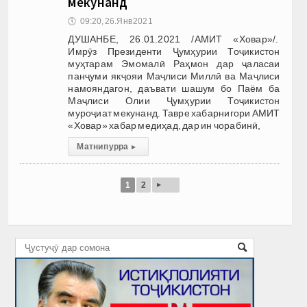
мекунанд
🕔
09:20, 26.Янв 2021
ДУШАНБЕ, 26.01.2021 /АМИТ «Ховар»/.
Имрӯз Президенти Ҷумҳурии Тоҷикистон
муҳтарам Эмомалӣ Раҳмон дар ҷаласаи
панҷуми якҷояи Маҷлиси Миллӣ ва Маҷлиси
намояндагон, даъвати шашум бо Паём ба
Маҷлиси Олии Ҷумҳурии Тоҷикистон
муроҷиат мекунанд. Тавре хабарнигори АМИТ
«Ховар» хабар медиҳад, дар ин чорабинӣ,
Матни пурра
▸
▸
1
2