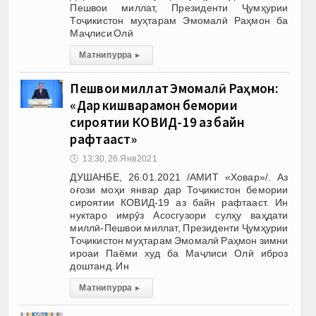
Пешвои миллат, Президенти Ҷумҳурии
Тоҷикистон муҳтарам Эмомалӣ Раҳмон ба
Маҷлиси Олӣ
Матни пурра
▸
Пешвои миллат Эмомалӣ Раҳмон:
«Дар кишварамон бемории
сироятии КОВИД-19 аз байн
рафтааст»
🕔
13:30, 26.Янв 2021
ДУШАНБЕ, 26.01.2021 /АМИТ «Ховар»/. Аз
оғози моҳи январ дар Тоҷикистон бемории
сироятии КОВИД-19 аз байн рафтааст. Ин
нуктаро имрӯз Асосгузори сулҳу ваҳдати
миллӣ-Пешвои миллат, Президенти Ҷумҳурии
Тоҷикистон муҳтарам Эмомалӣ Раҳмон зимни
ироаи Паёми худ ба Маҷлиси Олӣ иброз
доштанд. Ин
Матни пурра
▸