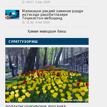
🕔
09:57, 5.Авг 2026
Малакаҳои рақамӣ заминаи рушди
иқтисоди рақобатпазири
Тоҷикистон мебошанд
🕔
11:30, 4.Авг 2026
Ҳамаи маводҳои бахш
СУРАТГУЗОРИШ
ЛОЛАҲОИ ШУКУФОНИ ДУШАНБЕ.