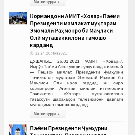
Матни пурра
▸
Кормандони АМИТ «Ховар» Паёми
Президенти мамлакат муҳтарам
Эмомалӣ Раҳмонро ба Маҷлиси
Олӣ муташаккилона тамошо
карданд
🕔
12:24, 26.Янв 2021
ДУШАНБЕ, 26.01.2021 /АМИТ «Ховар»/.
Имрӯз Паёми Асосгузори сулҳу ваҳдати миллӣ
— Пешвои миллат, Президенти Ҷумҳурии
Тоҷикистон муҳтарам Эмомалӣ Раҳмон ба
Маҷлиси Олӣ ироа гардид, ки онро
кормандони Агентии миллии иттилоотии
Тоҷикистон «Ховар» муташаккилона
тавассути шабакаҳои телевизиони давлатӣ
мустақиман тамошо карданд.
Матни пурра
▸
Паёми Президенти Ҷумҳурии