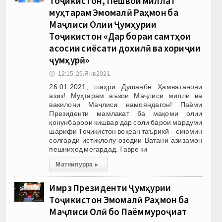
Тоҷикистон, Пешвои миллат
муҳтарам Эмомалӣ Раҳмон ба
Маҷлиси Олии Ҷумҳурии
Тоҷикистон «Дар бораи самтҳои
асосии сиёсати дохилӣ ва хориҷии
ҷумҳурӣ»
🕔
12:15, 26.Янв 2021
26.01.2021, шаҳри Душанбе Ҳамватанони
азиз! Муҳтарам аъзои Маҷлиси миллӣ ва
вакилони Маҷлиси намояндагон! Паёми
Президенти мамлакат ба мақоми олии
қонунбарори кишвар дар соли барои мардуми
шарифи Тоҷикистон воқеан таърихӣ – сиюмин
солгарди истиқлолу озодии Ватани азизамон
пешниҳод мегардад. Тавре ки
Матни пурра
▸
Имрӯз Президенти Ҷумҳурии
Тоҷикистон Эмомалӣ Раҳмон ба
Маҷлиси Олӣ бо Паём муроҷиат