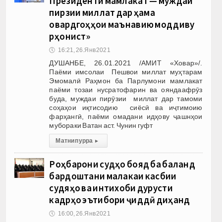
Президенти мамлакат — муждаи
пирӯзии миллат дар ҳама
овардгоҳҳои маънавию моддиву
рӯҳонист»
🕔
16:21, 26.Янв 2021
ДУШАНБЕ, 26.01.2021 /АМИТ «Ховар»/.
Паёми имсолаи Пешвои миллат муҳтарам
Эмомалӣ Раҳмон ба Парлумони мамлакат
паёми тозаи нусратофарин ва ояндаафрӯз
буда, муждаи пирӯзии миллат дар тамоми
соҳаҳои иқтисодию сиёсӣ ва иҷтимоию
фарҳангӣ, паёми омадани идҳову ҷашнҳои
мубораки Ватан аст. Чунин гуфт
Матни пурра
▸
Роҳбарони судҳо бояд ба баланд
бардоштани малакаи касбии
судяҳо ва интихоби дурусти
кадрҳо эътибори ҷиддӣ диҳанд
🕔
16:00, 26.Янв 2021