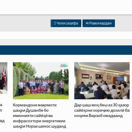

Чопи саҳифа
✉
Равон кардан
ва
Кормандони мақомоти
Дар шаш моҳ беш аз 30 ҳазор
о
шаҳри Душанбе бо
сайёҳони хориҷию дохилӣ ба
и
имконияти сайёҳӣ ва
ноҳияи Варзоб омадаанд
бад
инфрасохтори энергетикии
шаҳри Норак шинос шуданд