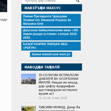
МАВЗӮЪҲОИ МАХСУС
Паёми Президенти Ҷумҳурии
анади
Тоҷикистон Эмомалӣ Раҳмон ба
Маҷлиси Олӣ
Даҳсолаи байналмилалии амал «Об
барои рушди устувор» солҳои 2018-
2028
БАҲОГУЗОРИИ ЛОИҲАИ НБО
«РОҒУН»
Ҳамаи мавзӯъҳои махсус
МАВОДҲОИ ТАҲЛИЛӢ
35-СОЛАГИИ ИСТИҚЛОЛИ
ДАВЛАТӢ ВА ОСОРХОНАИ
МИЛЛӢ. Нақши ин ниҳод
дар ҳифзу муаррифии
дастовардҳои истиқлол
муҳим аст
🕔
15:39, 8.Авг 2026
ТАВСИЯИ МУФИД. Доир ба
пӯпаки ҷуворимакка ва