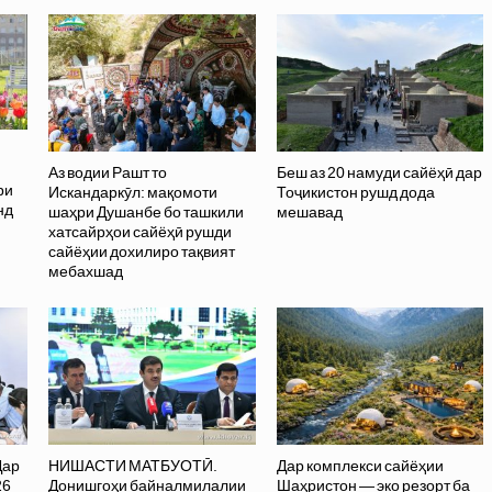
Аз водии Рашт то
Беш аз 20 намуди сайёҳӣ дар
ри
Искандаркӯл: мақомоти
Тоҷикистон рушд дода
нд
шаҳри Душанбе бо ташкили
мешавад
хатсайрҳои сайёҳӣ рушди
сайёҳии дохилиро тақвият
мебахшад
Дар
НИШАСТИ МАТБУОТӢ.
Дар комплекси сайёҳии
26
Донишгоҳи байналмилалии
Шаҳристон — эко резорт ба