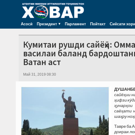
Асосӣ
Президент
Парламент
Пойтахт
Сиёсати хор
Кумитаи рушди сайёҳӣ: Омма
василаи баланд бардоштани
Ватан аст
Май 31, 2019 08:30
ДУШАНБЕ,
сайёҳии н
ҳифзи кӯд
ҳунарҳои
саёҳати 
шаҳру ноҳ
Тавре ба 
доираи ло