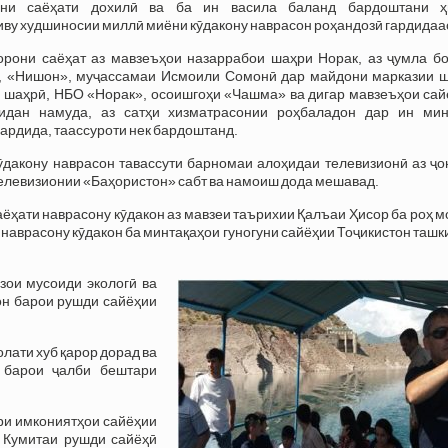
ани саёҳати дохилӣ ва ба ин васила баланд бардоштани ҳ
иву худшиносии миллӣ миёни кӯдакону наврасон роҳандозӣ гардидаас
рони саёҳат аз мавзеъҳои назаррабои шаҳри Норак, аз ҷумла бо
, «Нишон», муҷассамаи Исмоили Сомонӣ дар майдони марказии ш
 шаҳрӣ, НБО «Норак», осоишгоҳи «Чашма» ва дигар мавзеъҳои сай
дидан намуда, аз сатҳи хизматрасонии роҳбаладон дар ин мин
гардида, таассуроти нек бардоштанд.
ӯдакону наврасон тавассути барномаи алоҳидаи телевизионӣ аз ҷо
елевизионии «Баҳористон» сабт ва намоиш дода мешавад.
саёҳати наврасону кӯдакон аз мавзеи таърихии Қалъаи Ҳисор ба роҳ 
 наврасону кӯдакон ба минтақаҳои гуногуни сайёҳии Тоҷикистон ташк
зои мусоиди экологӣ ва
он барои рушди сайёҳии
лати хуб қарор дорад ва
ӣ барои ҷалби бештари
ари имкониятҳои сайёҳии
и Кумитаи рушди сайёҳӣ