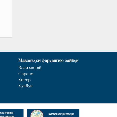
Мавзеъҳои фарҳангию сайёҳӣ
Боғи миллӣ
Саразм
Ҳисор
Ҳулбук