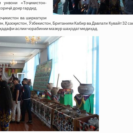
 унвони «Тоҷикистон-
ориҷӣ доир гардид.
оҷикистон ва ширкатҳои
, Қазоқистон, Ўзбекистон, Британияи Кабир ва Давлати Кувайт 32 с
и ҳадафи аслии чорабинии мазкур шаҳодат медиҳад.