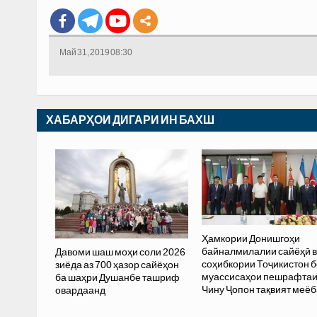
Май 31, 2019 08:30
ХАБАРҲОИ ДИГАРИ ИН БАХШ
Ҳамкории Донишгоҳи
байналмилалии сайёҳӣ 
Давоми шаш моҳи соли 2026
соҳибкории Тоҷикистон б
зиёда аз 700 ҳазор сайёҳон
муассисаҳои пешрафта
ба шаҳри Душанбе ташриф
Чину Ҷопон тақвият меё
овардаанд