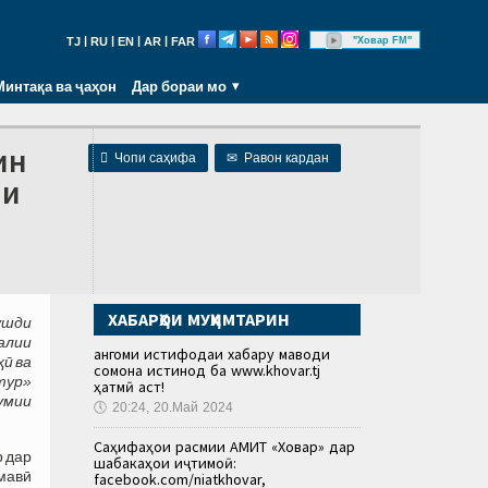
|
|
|
|
"Ховар FM"
TJ
RU
EN
AR
FAR
Минтақа ва ҷаҳон
Дар бораи мо
ин

Чопи саҳифа
✉
Равон кардан
ни
ХАБАРҲОИ МУҲИМТАРИН
ушди
алии
Ҳангоми истифодаи хабару маводи
ӣ ва
сомона истинод ба www.khovar.tj
тур»
ҳатмӣ аст!
умии
🕔
20:24, 20.Май 2024
Саҳифаҳои расмии АМИТ «Ховар» дар
р дар
шабакаҳои иҷтимоӣ:
мавӣ
facebook.com/niatkhovar,