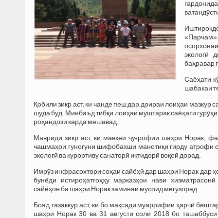
гардонид
ватандӯст
Иштирокдо
«Парчам»
осорхонаи
экологӣ 
баҳравар 
Саёҳати к
шабакаи т
Қобили зикр аст, ки чанде пеш дар доираи лоиҳаи мазкур 
шуда буд. Минбаъд тибқи лоиҳаи муштарак саёҳати гурӯҳи
роҳандозӣ карда мешавад.
Мавриди зикр аст, ки мавқеи ҷуғрофии шаҳри Норак, фа
чашмаҳои гуногуни шифобахши манотиқи гирду атрофи 
экологӣ ва курортиву санаторӣ иқтидорӣ воқеӣ дорад.
Имрўз инфрасохтори соҳаи сайёҳӣ дар шаҳри Норак дар ҳо
бунёди истироҳатгоҳҳу марказҳои нави хизматрасон
сайёҳон ба шаҳри Норак заминаи мусоид мегузорад.
Бояд тазаккур аст, ки бо мақсади муаррифии ҳарчӣ бешт
шаҳри Норак 30 ва 31 августи соли 2018 бо ташаббус