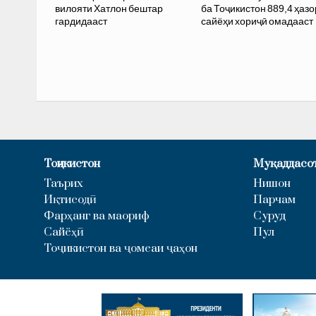
вилояти Хатлон бештар
ба Тоҷикистон 889,4 ҳазо
гардидааст
сайёҳи хориҷӣ омадааст
Тоҷикистон
Муқаддасо
Таърих
Нишон
Иқтисодӣ
Парчам
Фарҳанг ва маориф
Суруд
Сайёҳӣ
Пул
Тоҷикистон ва ҷомеаи ҷаҳон