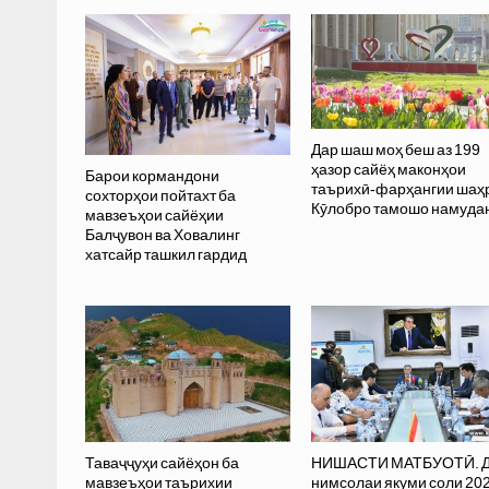
Дар шаш моҳ беш аз 199
ҳазор сайёҳ маконҳои
Барои кормандони
таърихӣ-фарҳангии шаҳ
сохторҳои пойтахт ба
Кӯлобро тамошо намуда
мавзеъҳои сайёҳии
Балҷувон ва Ховалинг
хатсайр ташкил гардид
Таваҷҷуҳи сайёҳон ба
НИШАСТИ МАТБУОТӢ. 
мавзеъҳои таърихии
нимсолаи якуми соли 20