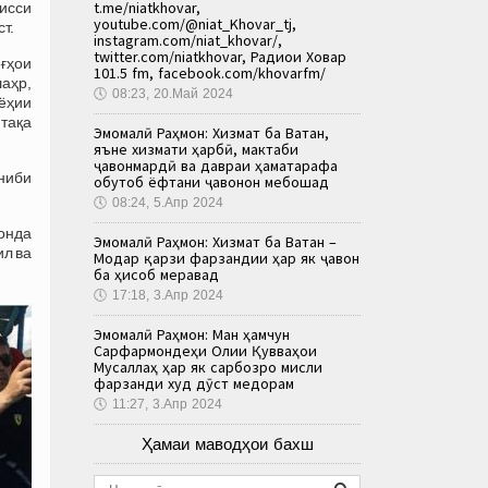
t.me/niatkhovar,
исси
youtube.com/@niat_Khovar_tj,
т.
instagram.com/niat_khovar/,
twitter.com/niatkhovar, Радиои Ховар
ғҳои
101.5 fm, facebook.com/khovarfm/
аҳр,
🕔
08:23, 20.Май 2024
ёҳии
тақа
Эмомалӣ Раҳмон: Хизмат ба Ватан,
яъне хизмати ҳарбӣ, мактаби
ҷавонмардӣ ва давраи ҳаматарафа
ниби
обутоб ёфтани ҷавонон мебошад
🕔
08:24, 5.Апр 2024
монда
Эмомалӣ Раҳмон: Хизмат ба Ватан –
ил ва
Модар қарзи фарзандии ҳар як ҷавон
ба ҳисоб меравад
🕔
17:18, 3.Апр 2024
Эмомалӣ Раҳмон: Ман ҳамчун
Сарфармондеҳи Олии Қувваҳои
Мусаллаҳ ҳар як сарбозро мисли
фарзанди худ дӯст медорам
🕔
11:27, 3.Апр 2024
Ҳамаи маводҳои бахш