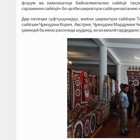
форум ва намоишгоҳи байналмилалии сайёҳӣ таҳти
сарзамини сайёҳӣ» бо ҷалби ширкатҳои сайёҳии ватанию х
Дар натиҷаи гуфтушунидҳо, миёни ширкатҳои сайёҳии Т
сайёҳии Ҷумҳурии Корея, Австрия, Ҷумҳурии Мардумии Чин
ҳамкорӣ ба имзо расонида шуданд, ки аз амалӣ гардидан