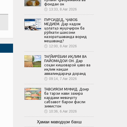
фоидаи он
🕔
13:33, 8.Авг 2026
ПУРСИДЕД, ҶАВОБ
МЕДИҲЕМ. Дар кадом
ҳолатҳо муҳоҷирон ба
рӯйхати шахсони
назоратшаванда ворид
мешаванд?
🕔
12:00, 8.Авг 2026
ТАҒЙИРЁБИИ ИҚЛИМ ВА
ПАЙОМАДҲОИ ОН. Дар
соҳаи кишоварзӣ ҳаво ва
иқлим нақши
аввалиндараҷа доранд
🕔
09:14, 7.Авг 2026
ТАВСИЯҲОИ МУФИД. Доир
ба тарзи нави захира
кардани меваҷоту
сабзавот барои фасли
зимистон
🕔
10:36, 6.Авг 2026
Ҳамаи маводҳои бахш