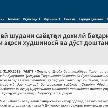
иҷӣ
Амният
Иқтисодӣ
Иҷтимоӣ
Сайёҳӣ
Хариди давлатӣ
вӣ шудани саёҳатҳои дохилӣ беҳтар
 эҳсоси худшиносӣ ва дӯст дошта
 31.05.2019. /АМИТ «Ховар»/.
Ди
рӯз бо ташаббуси Кумитаи р
азди Ҳукумати Ҷумҳурии Тоҷикистон бахшида ба Рӯзи байналмил
акон ва
дар заминаи татбиқи ҳадафҳои Солҳои рушди деҳот, сайёҳ
 мардумӣ дар ҳамкорӣ бо ширкати сайёҳии «Ориент Адвен
навбатии як гурӯҳ муҳассилини макотиби таҳсилоти миёнаи ум
ияҳои ҷумҳурӣ ба шаҳри Норак сурат гирифт.
АМИТ «Ховар» аз Кумитаи рушди сайёҳӣ хабар доданд, саёҳати мазку
иҳаи муштараки Кумита ва МД «Телевизиони Баҳористон» ҷиҳати ом