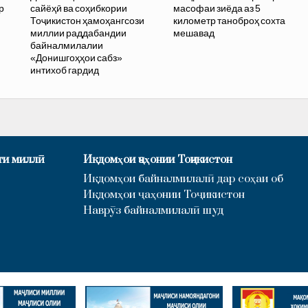
р
сайёҳӣ ва соҳибкории
масофаи зиёда аз 5
Тоҷикистон ҳамоҳангсози
километр таноброҳ сохта
миллии раддабандии
мешавад
байналмилалии
«Донишгоҳҳои сабз»
интихоб гардид
ти миллӣ
Иқдомҳои ҷаҳонии Тоҷикистон
Иқдомҳои байналмилалӣ дар соҳаи об
Иқдомҳои ҷаҳонии Тоҷикистон
Наврӯз байналмилалӣ шуд