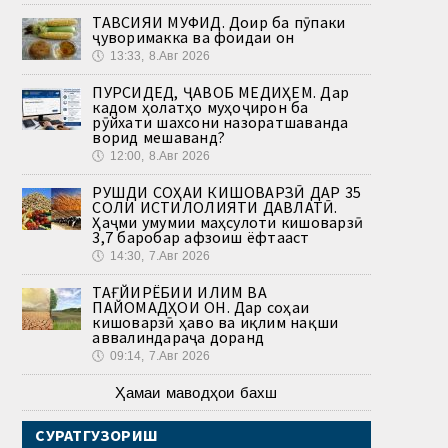
ТАВСИЯИ МУФИД. Доир ба пӯпаки
ҷуворимакка ва фоидаи он
🕔
13:33, 8.Авг 2026
ПУРСИДЕД, ҶАВОБ МЕДИҲЕМ. Дар
кадом ҳолатҳо муҳоҷирон ба
рӯйхати шахсони назоратшаванда
ворид мешаванд?
🕔
12:00, 8.Авг 2026
РУШДИ СОҲАИ КИШОВАРЗӢ ДАР 35
СОЛИ ИСТИҚЛОЛИЯТИ ДАВЛАТӢ.
Ҳаҷми умумии маҳсулоти кишоварзӣ
3,7 баробар афзоиш ёфтааст
🕔
14:30, 7.Авг 2026
ТАҒЙИРЁБИИ ИҚЛИМ ВА
ПАЙОМАДҲОИ ОН. Дар соҳаи
кишоварзӣ ҳаво ва иқлим нақши
аввалиндараҷа доранд
🕔
09:14, 7.Авг 2026
Ҳамаи маводҳои бахш
СУРАТГУЗОРИШ