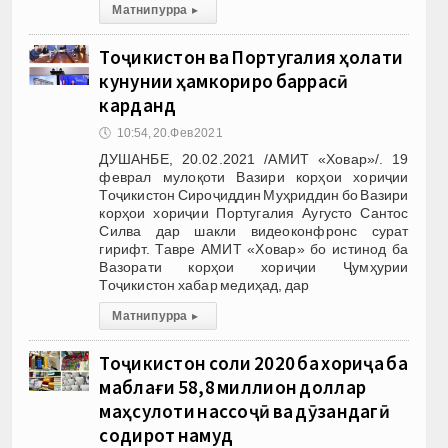
Матни пурра
▸
Тоҷикистон ва Португалия ҳолати
кунунии ҳамкориро баррасӣ
карданд
🕔
10:54, 20.Фев 2021
ДУШАНБЕ, 20.02.2021 /АМИТ «Ховар»/. 19
феврал мулоқоти Вазири корҳои хориҷии
Тоҷикистон Сироҷиддин Муҳриддин бо Вазири
корҳои хориҷии Португалия Аугусто Сантос
Силва дар шакли видеоконфронс сурат
гирифт. Тавре АМИТ «Ховар» бо истинод ба
Вазорати корҳои хориҷии Ҷумҳурии
Тоҷикистон хабар медиҳад, дар
Матни пурра
▸
Тоҷикистон соли 2020 ба хориҷа ба
маблағи 58,8 миллион доллар
маҳсулоти нассоҷӣ ва дӯзандагӣ
содирот намуд