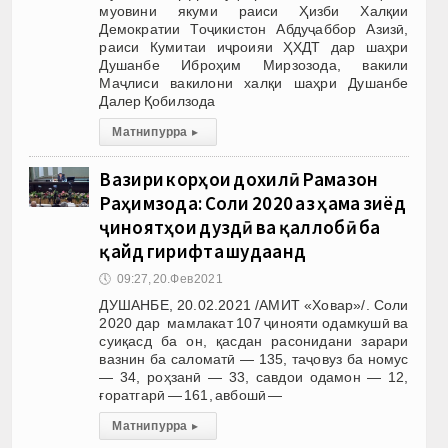
муовини якуми раиси Ҳизби Халқии
Демократии Тоҷикистон Абдуҷаббор Азизӣ,
раиси Кумитаи иҷроияи ҲХДТ дар шаҳри
Душанбе Иброҳим Мирзозода, вакили
Маҷлиси вакилони халқи шаҳри Душанбе
Далер Қобилзода
Матни пурра
▸
Вазири корҳои дохилӣ Рамазон
Раҳимзода: Соли 2020 аз ҳама зиёд
ҷиноятҳои дуздӣ ва қаллобӣ ба
қайд гирифта шудаанд
🕔
09:27, 20.Фев 2021
ДУШАНБЕ, 20.02.2021 /АМИТ «Ховар»/. Соли
2020 дар мамлакат 107 ҷинояти одамкушӣ ва
суиқасд ба он, қасдан расонидани зарари
вазнин ба саломатӣ — 135, таҷовуз ба номус
— 34, роҳзанӣ — 33, савдои одамон — 12,
ғоратгарӣ — 161, авбошӣ —
Матни пурра
▸