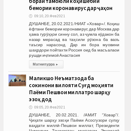
бораи тамоюли коҳишёбии
бемории коронавирус дар ҷаҳон
🕔
09:10, 20.Фев 2021
ДУШАНБЕ, 20.02.2021 /НИАТ «Ховар»/. Коҳиш
ёфтани бемории коронавирус дар Москва дар
ҳама гурӯҳҳои синну сол, аз ҷумла кӯдакон ба
назар мерасад ва таҳсили рӯзона ба вазъ
таъсир нарасонд. Дар ин бора муовини
шаҳрдори пойтахти Россия оид ба масъалаои
рушди иҷтимоӣ Анастасия
Матни пурра
▸
Маликшо Неъматзода ба
сокинони вилояти Суғд моҳияти
Паёми Пешвои миллатро шарҳу
эзоҳ дод
🕔
09:05, 20.Фев 2021
ДУШАНБЕ, 20.02.2021. /АМИТ “Ховар”/.
Ҷиҳати шарҳу эзоҳи Паёми Асосгузори сулҳу
ваҳдати миллӣ-Пешвои миллат, Президенти
Ҷумҳурии Тоҷикистон муҳтарам Эмомалӣ