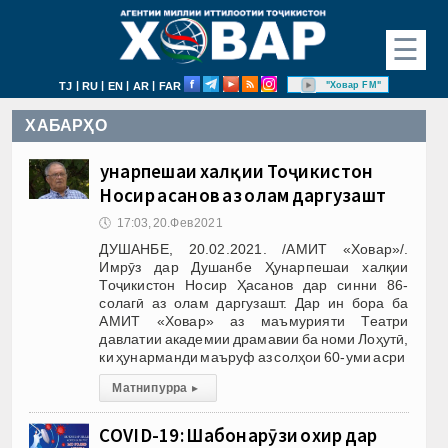
☰
|
|
|
|
"Ховар FM"
TJ
RU
EN
AR
FAR
ХАБАРҲО
Ҳунарпешаи халқии Тоҷикистон
Носир Ҳасанов аз олам даргузашт
🕔
17:03, 20.Фев 2021
ДУШАНБЕ, 20.02.2021. /АМИТ «Ховар»/.
Имрӯз дар Душанбе Ҳунарпешаи халқии
Тоҷикистон Носир Ҳасанов дар синни 86-
солагӣ аз олам даргузашт. Дар ин бора ба
АМИТ «Ховар» аз маъмурияти Театри
давлатии академии драмавии ба номи Лоҳутӣ,
ки ҳунарманди маъруф аз солҳои 60-уми асри
Матни пурра
▸
COVID-19: Шабонарӯзи охир дар