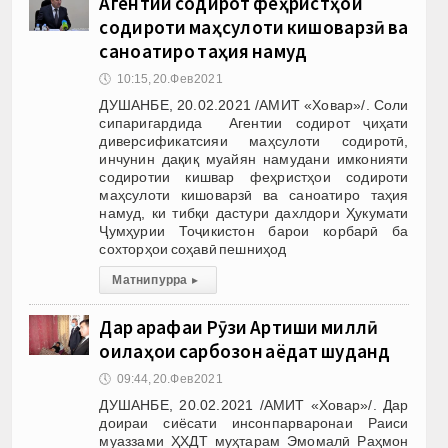
Агентии содирот феҳристҳои
содироти маҳсулоти кишоварзӣ ва
саноатиро таҳия намуд
🕔
10:15, 20.Фев 2021
ДУШАНБЕ, 20.02.2021 /АМИТ «Ховар»/. Соли
сипаригардида Агентии содирот ҷиҳати
диверсификатсияи маҳсулоти содиротӣ,
инчунин дақиқ муайян намудани имконияти
содиротии кишвар феҳристҳои содироти
маҳсулоти кишоварзӣ ва саноатиро таҳия
намуд, ки тибқи дастури дахлдори Ҳукумати
Ҷумҳурии Тоҷикистон барои корбарӣ ба
сохторҳои соҳавӣ пешниҳод
Матни пурра
▸
Дар арафаи Рӯзи Артиши миллӣ
оилаҳои сарбозон аёдат шуданд
🕔
09:44, 20.Фев 2021
ДУШАНБЕ, 20.02.2021 /АМИТ «Ховар»/. Дар
доираи сиёсати инсонпарваронаи Раиси
муаззами ҲХДТ муҳтарам Эмомалӣ Раҳмон