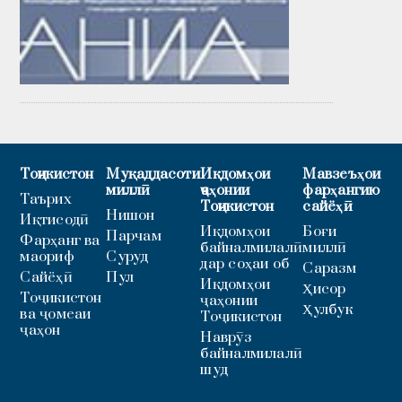
Тоҷикистон
Муқаддасоти
Иқдомҳои
Мавзеъҳои
миллӣ
ҷаҳонии
фарҳангию
Таърих
Тоҷикистон
сайёҳӣ
Нишон
Иқтисодӣ
Иқдомҳои
Боғи
Парчам
Фарҳанг ва
байналмилалӣ
миллӣ
маориф
Суруд
дар соҳаи об
Саразм
Сайёҳӣ
Пул
Иқдомҳои
Ҳисор
Тоҷикистон
ҷаҳонии
Ҳулбук
ва ҷомеаи
Тоҷикистон
ҷаҳон
Наврӯз
байналмилалӣ
шуд