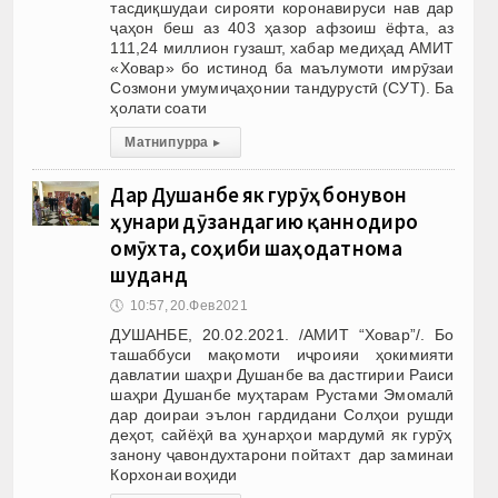
тасдиқшудаи сирояти коронавируси нав дар
ҷаҳон беш аз 403 ҳазор афзоиш ёфта, аз
111,24 миллион гузашт, хабар медиҳад АМИТ
«Ховар» бо истинод ба маълумоти имрӯзаи
Созмони умумиҷаҳонии тандурустӣ (СУТ). Ба
ҳолати соати
Матни пурра
▸
Дар Душанбе як гурӯҳ бонувон
ҳунари дӯзандагию қаннодиро
омӯхта, соҳиби шаҳодатнома
шуданд
🕔
10:57, 20.Фев 2021
ДУШАНБЕ, 20.02.2021. /АМИТ “Ховар”/. Бо
ташаббуси мақомоти иҷроияи ҳокимияти
давлатии шаҳри Душанбе ва дастгирии Раиси
шаҳри Душанбе муҳтарам Рустами Эмомалӣ
дар доираи эълон гардидани Солҳои рушди
деҳот, сайёҳӣ ва ҳунарҳои мардумӣ як гурӯҳ
занону ҷавондухтарони пойтахт дар заминаи
Корхонаи воҳиди