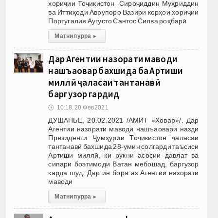
хориҷии Тоҷикистон Сироҷиддин Муҳриддин
ва Иттиҳоди Аврупоро Вазири корҳои хориҷии
Португалия Аугусто Сантос Силва роҳбарӣ
Матни пурра
▸
Дар Агентии назорати маводи
нашъаовар бахшида ба Артиши
миллӣ ҷаласаи тантанавӣ
баргузор гардид
🕔
10:18, 20.Фев 2021
ДУШАНБЕ, 20.02.2021 /АМИТ «Ховар»/. Дар
Агентии назорати маводи нашъаовари назди
Президенти Ҷумҳурии Тоҷикистон ҷаласаи
тантанавӣ бахшида 28-умин солгарди таъсиси
Артиши миллӣ, ки рукни асосии давлат ва
сипари боэтимоди Ватан мебошад, баргузор
карда шуд. Дар ин бора аз Агентии назорати
маводи
Матни пурра
▸