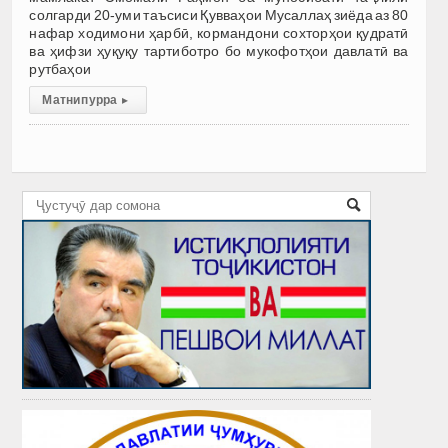
солгарди 20-уми таъсиси Қувваҳои Мусаллаҳ зиёда аз 80
нафар ходимони ҳарбӣ, кормандони сохторҳои қудратӣ
ва ҳифзи ҳуқуқу тартиботро бо мукофотҳои давлатӣ ва
рутбаҳои
Матни пурра
▸