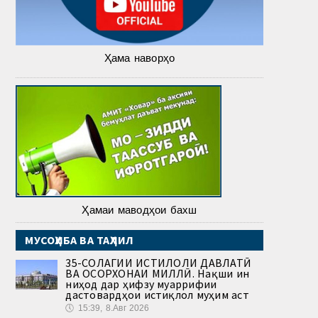
Ҳама наворҳо
Ҳамаи маводҳои бахш
МУСОҲИБА ВА ТАҲЛИЛ
35-СОЛАГИИ ИСТИҚЛОЛИ ДАВЛАТӢ
ВА ОСОРХОНАИ МИЛЛӢ. Нақши ин
ниҳод дар ҳифзу муаррифии
дастовардҳои истиқлол муҳим аст
🕔
15:39, 8.Авг 2026