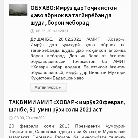
ОБУ ҲАВО: Имрӯз дар Тоҷикистон
ҳаво абрнок ва тағйирёбанда
шуда, борон меборад
🕔
08:26, 20.Фев 2021
ДУШАНБЕ, 20.02.2021 /АМИТ «Ховар»/.
Имрӯз дар ҷумҳурӣ ҳаво абрнок ва
тағйирёбанда шуда, дар ноҳияҳои алоҳида
борон меборад. Дар ин бора аз Агентии
обуҳавошиносии Тоҷикистон ба АМИТ
«Ховар» хабар доданд. Ба иттилои Агентии
обуҳавошиносӣ, имрӯз дар Вилояти Мухтори
Кӯҳистони Бадахшон ҳаво
Матни пурра
▸
ТАҚВИМИ АМИТ «ХОВАР»: имрӯз 20 феврал,
шанбе, 51-умин рӯзи соли 2021 аст
🕔
08:00, 20.Фев 2021
20 феврали соли 2013 Президенти Ҷумҳурии
Тоҷикистон, Сарфармондеҳи олии Қувваҳои Мусаллаҳи
мамлакат Эмомалӣ Раҳмон ба муносибати таҷлили