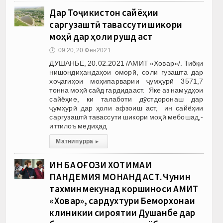
Дар Тоҷикистон сайёҳии
саргузаштӣ тавассути шикори
моҳӣ дар ҳоли рушд аст
🕔
09:20, 20.Фев 2021
ДУШАНБЕ, 20.02.2021 /АМИТ «Ховар»/. Тибқи
нишондиҳандаҳои оморӣ, соли гузашта дар
хоҷагиҳои моҳипарварии ҷумҳурӣ 3571,7
тонна моҳӣ сайд гардидааст. Яке аз намудҳои
сайёҳие, ки талаботи дӯстдоронаш дар
ҷумҳурӣ дар ҳоли афзоиш аст, ин сайёҳии
саргузаштӣ тавассути шикори моҳӣ мебошад,-
иттилоъ медиҳад
Матни пурра
▸
ИН БА ОҒОЗИ ХОТИМАИ
ПАНДЕМИЯ МОНАНД АСТ. Чунин
тахмин мекунад коршиноси АМИТ
«Ховар», сардухтури Беморхонаи
клиникии сироятии Душанбе дар