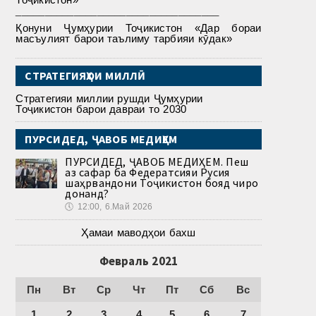
___________________________________
Қонуни Ҷумҳурии Тоҷикистон «Дар бораи
масъулият барои таълиму тарбияи кӯдак»
СТРАТЕГИЯҲОИ МИЛЛӢ
Стратегияи миллии рушди Ҷумҳурии
Тоҷикистон барои давраи то 2030
ПУРСИДЕД, ҶАВОБ МЕДИҲЕМ
ПУРСИДЕД, ҶАВОБ МЕДИҲЕМ. Пеш
аз сафар ба Федератсияи Русия
шаҳрвандони Тоҷикистон бояд чиро
донанд?
🕔
12:00, 6.Май 2026
Ҳамаи маводҳои бахш
Февраль 2021
Пн
Вт
Ср
Чт
Пт
Сб
Вс
1
2
3
4
5
6
7