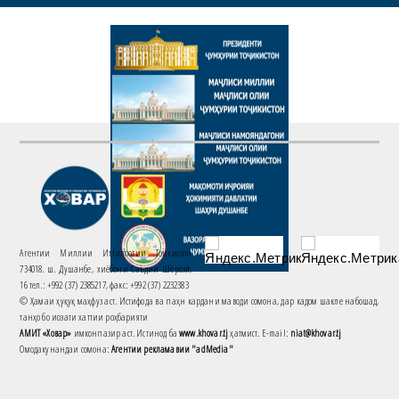
Агентии Миллии Иттилоотии Тоҷикистон
734018. ш. Душанбе, хиёбони Саъдии Шерозӣ,
16 тел.: +992 (37) 2385217, факс: +992 (37) 2232383
© Ҳамаи ҳуқуқ маҳфуз аст. Истифода ва паҳн кардани маводи сомона, дар кадом шакле набошад,
танҳо бо иҷозати хаттии роҳбарияти
АМИТ «Ховар»
имконпазир аст. Истинод ба
www.khovar.tj
ҳатмист. E-mail:
niat@khovar.tj
Омодакунандаи сомона:
Агентии рекламавии "adMedia"