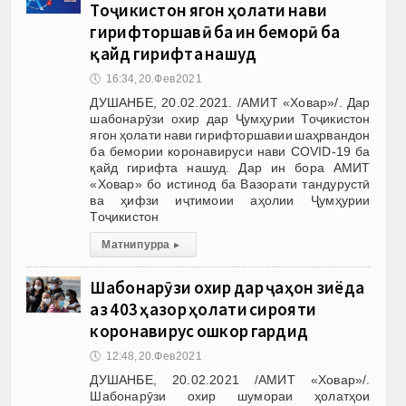
Тоҷикистон ягон ҳолати нави
гирифторшавӣ ба ин беморӣ ба
қайд гирифта нашуд
🕔
16:34, 20.Фев 2021
ДУШАНБЕ, 20.02.2021. /АМИТ «Ховар»/. Дар
шабонарӯзи охир дар Ҷумҳурии Тоҷикистон
ягон ҳолати нави гирифторшавии шаҳрвандон
ба бемории коронавируси нави COVID-19 ба
қайд гирифта нашуд. Дар ин бора АМИТ
«Ховар» бо истинод ба Вазорати тандурустӣ
ва ҳифзи иҷтимоии аҳолии Ҷумҳурии
Тоҷикистон
Матни пурра
▸
Шабонарӯзи охир дар ҷаҳон зиёда
аз 403 ҳазор ҳолати сирояти
коронавирус ошкор гардид
🕔
12:48, 20.Фев 2021
ДУШАНБЕ, 20.02.2021 /АМИТ «Ховар»/.
Шабонарӯзи охир шумораи ҳолатҳои