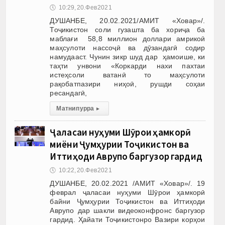
🕔
10:29, 20.Фев 2021
ДУШАНБЕ, 20.02.2021/АМИТ «Ховар»/.
Тоҷикистон соли гузашта ба хориҷа ба
маблағи 58,8 миллион доллари амрикоӣ
маҳсулоти нассоҷӣ ва дӯзандагӣ содир
намудааст. Чунин зикр шуд дар ҳамоише, ки
таҳти унвони «Коркарди нахи пахтаи
истеҳсоли ватанӣ то маҳсулоти
рақобатпазири ниҳоӣ, рушди соҳаи
ресандагӣ,
Матни пурра
▸
Ҷаласаи нуҳуми Шӯрои ҳамкорӣ
миёни Ҷумҳурии Тоҷикистон ва
Иттиҳоди Аврупо баргузор гардид
🕔
10:22, 20.Фев 2021
ДУШАНБЕ, 20.02.2021 /АМИТ «Ховар»/. 19
феврал ҷаласаи нуҳуми Шӯрои ҳамкорӣ
байни Ҷумҳурии Тоҷикистон ва Иттиҳоди
Аврупо дар шакли видеоконфронс баргузор
гардид. Ҳайати Тоҷикистонро Вазири корҳои