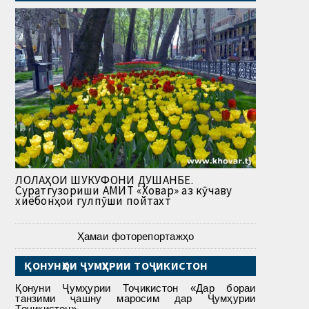
ЛОЛАҲОИ ШУКУФОНИ ДУШАНБЕ.
Суратгузориши АМИТ «Ховар» аз кӯчаву
хиёбонҳои гулпӯши пойтахт
Ҳамаи фоторепортажҳо
ҚОНУНҲОИ ҶУМҲУРИИ ТОҶИКИСТОН
Қонуни Ҷумҳурии Тоҷикистон «Дар бораи
танзими ҷашну маросим дар Ҷумҳурии
Тоҷикистон»