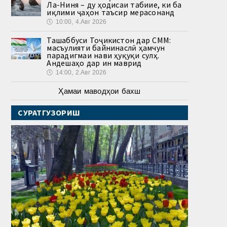
Ла-Ниня – ду ҳодисаи табиие, ки ба
иқлими ҷаҳон таъсир мерасонанд
🕔
10:00, 4.Авг 2026
Ташаббуси Тоҷикистон дар СММ:
масъулияти байнинаслӣ ҳамчун
парадигмаи нави ҳуқуқи сулҳ.
Андешаҳо дар ин маврид
🕔
14:00, 2.Авг 2026
Ҳамаи маводҳои бахш
СУРАТГУЗОРИШ