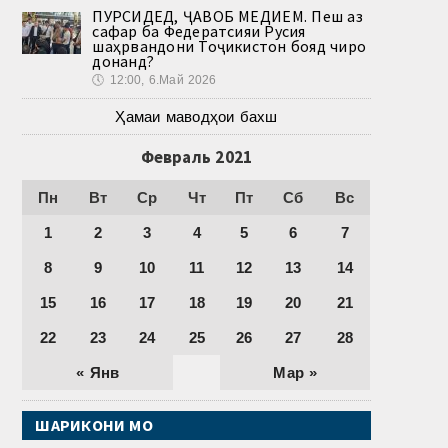
ПУРСИДЕД, ҶАВОБ МЕДИҲЕМ. Пеш аз
сафар ба Федератсияи Русия
шаҳрвандони Тоҷикистон бояд чиро
донанд?
🕔
12:00, 6.Май 2026
Ҳамаи маводҳои бахш
Февраль 2021
Пн
Вт
Ср
Чт
Пт
Сб
Вс
1
2
3
4
5
6
7
8
9
10
11
12
13
14
15
16
17
18
19
20
21
22
23
24
25
26
27
28
« Янв
Мар »
ШАРИКОНИ МО