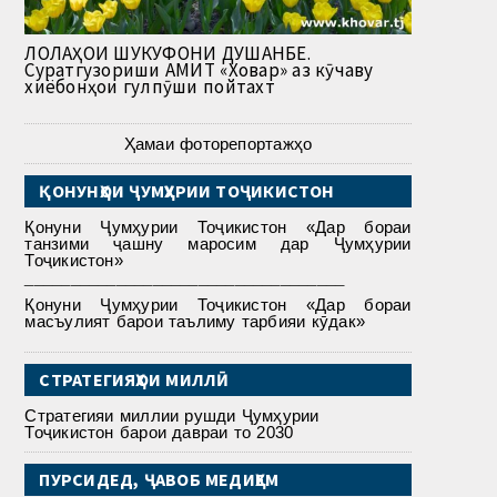
ЛОЛАҲОИ ШУКУФОНИ ДУШАНБЕ.
Суратгузориши АМИТ «Ховар» аз кӯчаву
хиёбонҳои гулпӯши пойтахт
Ҳамаи фоторепортажҳо
ҚОНУНҲОИ ҶУМҲУРИИ ТОҶИКИСТОН
Қонуни Ҷумҳурии Тоҷикистон «Дар бораи
танзими ҷашну маросим дар Ҷумҳурии
Тоҷикистон»
___________________________________
Қонуни Ҷумҳурии Тоҷикистон «Дар бораи
масъулият барои таълиму тарбияи кӯдак»
СТРАТЕГИЯҲОИ МИЛЛӢ
Стратегияи миллии рушди Ҷумҳурии
Тоҷикистон барои давраи то 2030
ПУРСИДЕД, ҶАВОБ МЕДИҲЕМ