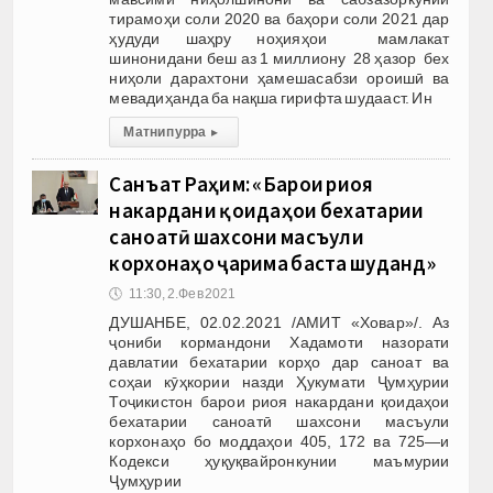
тирамоҳи соли 2020 ва баҳори соли 2021 дар
ҳудуди шаҳру ноҳияҳои мамлакат
шинонидани беш аз 1 миллиону 28 ҳазор бех
ниҳоли дарахтони ҳамешасабзи ороишӣ ва
мевадиҳанда ба нақша гирифта шудааст. Ин
Матни пурра
▸
Санъат Раҳим: «Барои риоя
накардани қоидаҳои бехатарии
саноатӣ шахсони масъули
корхонаҳо ҷарима баста шуданд»
🕔
11:30, 2.Фев 2021
ДУШАНБЕ, 02.02.2021 /АМИТ «Ховар»/. Аз
ҷониби кормандони Хадамоти назорати
давлатии бехатарии корҳо дар саноат ва
соҳаи кӯҳкории назди Ҳукумати Ҷумҳурии
Тоҷикистон барои риоя накардани қоидаҳои
бехатарии саноатӣ шахсони масъули
корхонаҳо бо моддаҳои 405, 172 ва 725—и
Кодекси ҳуқуқвайронкунии маъмурии
Ҷумҳурии