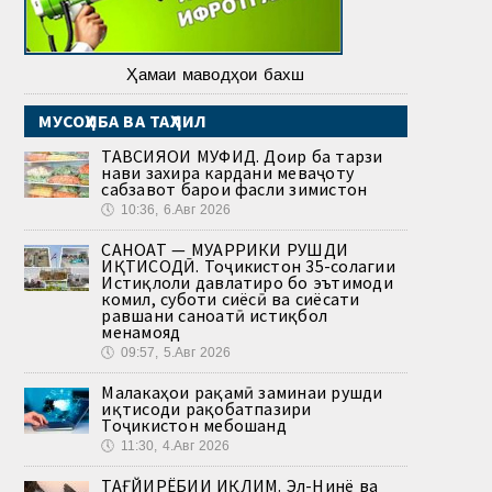
Ҳамаи маводҳои бахш
МУСОҲИБА ВА ТАҲЛИЛ
ТАВСИЯҲОИ МУФИД. Доир ба тарзи
нави захира кардани меваҷоту
сабзавот барои фасли зимистон
🕔
10:36, 6.Авг 2026
САНОАТ — МУҲАРРИКИ РУШДИ
ИҚТИСОДӢ. Тоҷикистон 35-солагии
Истиқлоли давлатиро бо эътимоди
комил, суботи сиёсӣ ва сиёсати
равшани саноатӣ истиқбол
менамояд
🕔
09:57, 5.Авг 2026
Малакаҳои рақамӣ заминаи рушди
иқтисоди рақобатпазири
Тоҷикистон мебошанд
🕔
11:30, 4.Авг 2026
ТАҒЙИРЁБИИ ИҚЛИМ. Эл-Нинё ва