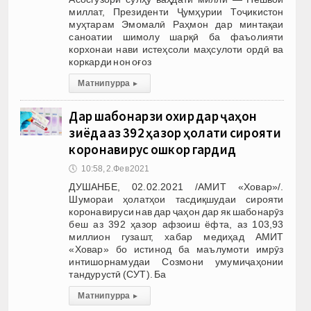
миллат, Президенти Ҷумҳурии Тоҷикистон
муҳтарам Эмомалӣ Раҳмон дар минтақаи
саноатии шимолу шарқӣ ба фаъолияти
корхонаи нави истеҳсоли маҳсулоти ордӣ ва
коркарди нон оғоз
Матни пурра
▸
Дар шабонарӯзи охир дар ҷаҳон
зиёда аз 392 ҳазор ҳолати сирояти
коронавирус ошкор гардид
🕔
10:58, 2.Фев 2021
ДУШАНБЕ, 02.02.2021 /АМИТ «Ховар»/.
Шумораи ҳолатҳои тасдиқшудаи сирояти
коронавируси нав дар ҷаҳон дар як шабонарӯз
беш аз 392 ҳазор афзоиш ёфта, аз 103,93
миллион гузашт, хабар медиҳад АМИТ
«Ховар» бо истинод ба маълумоти имрӯз
интишорнамудаи Созмони умумиҷаҳонии
тандурустӣ (СУТ). Ба
Матни пурра
▸