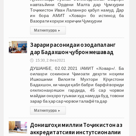
навтаъйини Ордени Малта дар Ҷумҳурии
Тоҷикистон Иван Лаланнро қабул намуд. Дар
ин бора АМИТ «Ховар» бо истинод ба
Вазорати корҳои хориҷии Ҷумҳурии
Матни пурра
▸
Зарари расонидаи озодапаланг
дар Бадахшон ҷуброн мешавад
🕔
15:30, 2.Фев 2021
ДУШАНБЕ, 02.02.2021 /АМИТ «Ховар»/. Ба
оилаҳои сокинони Ҷамоати деҳоти ноҳияи
Ишкошими Вилояти Мухтори Кӯҳистони
Бадахшон, ки чанде қабл бабри барфӣ вориди
оғилхонаҳояшон гардида, 45 сар чорвои
майдаи онҳоро туъмаи худ намуда буд, товони
зарар ба ҳар сар чорвои талафёта дар
Матни пурра
▸
Донишгоҳи миллии Тоҷикистон аз
аккредитатсияи инстутсионалии