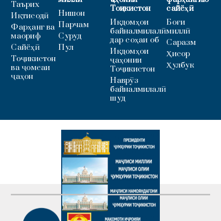
Таърих
Тоҷикистон
сайёҳӣ
Нишон
Иқтисодӣ
Иқдомҳои
Боғи
Парчам
Фарҳанг ва
байналмилалӣ
миллӣ
маориф
Суруд
дар соҳаи об
Саразм
Сайёҳӣ
Пул
Иқдомҳои
Ҳисор
Тоҷикистон
ҷаҳонии
Ҳулбук
ва ҷомеаи
Тоҷикистон
ҷаҳон
Наврӯз
байналмилалӣ
шуд