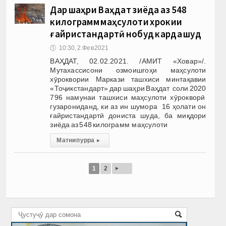
Дар шаҳри Ваҳдат зиёда аз 548
килограмм маҳсулоти хӯрокии
ғайристандартӣ нобуд карда шуд
🕔
10:30, 2.Фев 2021
ВАҲДАТ, 02.02.2021. /АМИТ «Ховар»/.
Мутахассисони озмоишгоҳи маҳсулоти
хӯроквории Маркази ташхиси минтақавии
«Тоҷикстандарт» дар шаҳри Ваҳдат соли 2020
796 намунаи ташхиси маҳсулоти хӯрокворӣ
гузарониданд, ки аз ин шумора 16 ҳолати он
ғайристандартӣ дониста шуда, ба миқдори
зиёда аз 548 килограмм маҳсулоти
Матни пурра
▸
▸
1
2