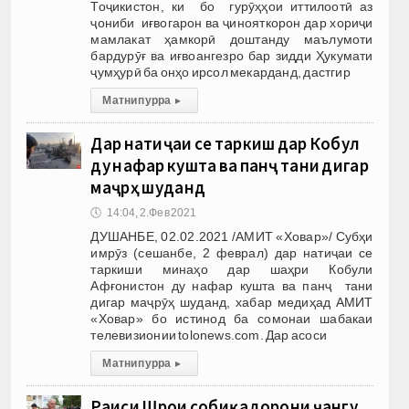
Тоҷикистон, ки бо гурӯҳҳои иттилоотӣ аз
ҷониби иғвогарон ва ҷинояткорон дар хориҷи
мамлакат ҳамкорӣ доштанду маълумоти
бардурӯғ ва иғвоангезро бар зидди Ҳукумати
ҷумҳурӣ ба онҳо ирсол мекарданд, дастгир
Матни пурра
▸
Дар натиҷаи се таркиш дар Кобул
ду нафар кушта ва панҷ тани дигар
маҷрӯҳ шуданд
🕔
14:04, 2.Фев 2021
ДУШАНБЕ, 02.02.2021 /АМИТ «Ховар»/ Субҳи
имрӯз (сешанбе, 2 феврал) дар натиҷаи се
таркиши минаҳо дар шаҳри Кобули
Афғонистон ду нафар кушта ва панҷ тани
дигар маҷрӯҳ шуданд, хабар медиҳад АМИТ
«Ховар» бо истинод ба сомонаи шабакаи
телевизионии tolonews.com. Дар асоси
Матни пурра
▸
Раиси Шӯрои собиқадорони ҷангу