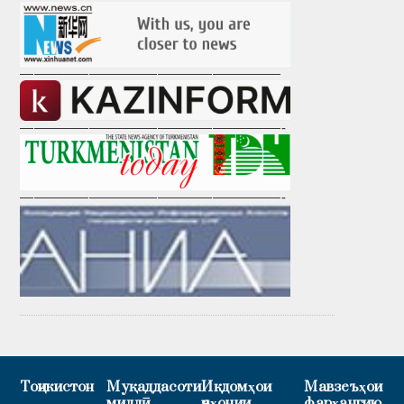
———————————————————
———————————————————-
———————————————————-
Тоҷикистон
Муқаддасоти
Иқдомҳои
Мавзеъҳои
миллӣ
ҷаҳонии
фарҳангию