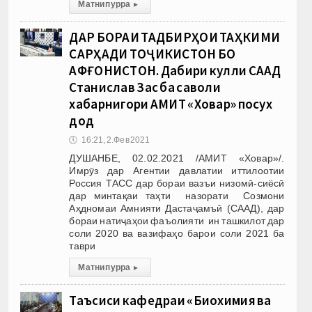
Матни пурра
▸
ДАР БОРАИ ТАДБИРҲОИ ТАҲКИМИ
САРҲАДИ ТОҶИКИСТОН БО
АФҒОНИСТОН. Дабири кулли СААД
Станислав Зас ба саволи
хабарнигори АМИТ «Ховар» посух
дод
🕔
16:21, 2.Фев 2021
ДУШАНБЕ, 02.02.2021 /АМИТ «Ховар»/.
Имрӯз дар Агентии давлатии иттилоотии
Россия ТАСС дар бораи вазъи низомӣ-сиёсӣ
дар минтақаи таҳти назорати Созмони
Аҳдномаи Амнияти Дастаҷамъӣ (СААД), дар
бораи натиҷаҳои фаъолияти ин ташкилот дар
соли 2020 ва вазифаҳо барои соли 2021 ба
таври
Матни пурра
▸
Таъсиси кафедраи «Биохимия ва