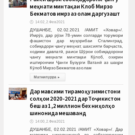
меҳнати минтақаи Кӯлоб Мирзо
Бекматов имрӯз аз олам даргузашт
🕔
14:02, 2.Фев 2021
ДУШАНБЕ, 02.02.2021 /АМИТ «Ховар»/.
Имрӯз, дар рӯзи 78-умин солгарди торумори
фашистон дар муҳорибаи Сталинград,
собиқадори ҷангу меҳнат, шахсияти барҷаста,
ходими давлатӣ, раиси Шӯрои собиқадорони
ҷангу меҳнати минтақаи Кӯлоб, охирин
иштирокчии Ҷанги Бузурги Ватанӣ аз шаҳри
Кӯлоб Мирзо Бекматов аз олам
Матни пурра
▸
Дар мавсими тирамоҳу зимистони
солҳои 2020-2021 дар Тоҷикистон
беш аз 1,2 миллион бех ниҳолҳо
шинонида мешаванд
🕔
14:00, 2.Фев 2021
ДУШАНБЕ, 02.02.2021 /АМИТ «Ховар»/. Дар
мавсими ниҳолшинонӣ ва сабзазоркунии