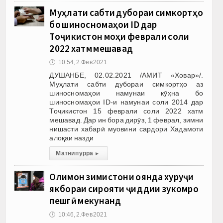
Муҳлати сабти дубораи симкортҳо
бо шиносномаҳои ID дар
Тоҷикистон моҳи феврали соли
2022 хатм мешавад
🕔
10:54, 2.Фев 2021
ДУШАНБЕ, 02.02.2021 /АМИТ «Ховар»/.
Муҳлати сабти дубораи симкортҳо аз
шиносномаҳои намунаи кӯҳна бо
шиносномаҳои ID-и намунаи соли 2014 дар
Тоҷикистон 15 феврали соли 2022 хатм
мешавад. Дар ин бора дирӯз, 1 феврал, зимни
нишасти хабарӣ муовини сардори Хадамоти
алоқаи назди
Матни пурра
▸
Олимон зимистони оянда хуруҷи
якбораи сирояти ҷиддии зукомро
пешгӯӣ мекунанд
🕔
10:46, 2.Фев 2021