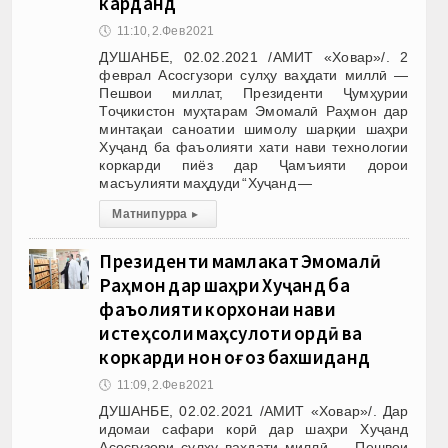
карданд
🕔
11:10, 2.Фев 2021
ДУШАНБЕ, 02.02.2021 /АМИТ «Ховар»/. 2
феврал Асосгузори сулҳу ваҳдати миллӣ —
Пешвои миллат, Президенти Ҷумҳурии
Тоҷикистон муҳтарам Эмомалӣ Раҳмон дар
минтақаи саноатии шимолу шарқии шаҳри
Хуҷанд ба фаъолияти хати нави технологии
коркарди пиёз дар Ҷамъияти дорои
масъулияти маҳдуди “Хуҷанд —
Матни пурра
▸
Президенти мамлакат Эмомалӣ
Раҳмон дар шаҳри Хуҷанд ба
фаъолияти корхонаи нави
истеҳсоли маҳсулоти ордӣ ва
коркарди нон оғоз бахшиданд
🕔
11:09, 2.Фев 2021
ДУШАНБЕ, 02.02.2021 /АМИТ «Ховар»/. Дар
идомаи сафари корӣ дар шаҳри Хуҷанд
Асосгузори сулҳу ваҳдати миллӣ — Пешвои