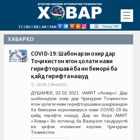
☰
|
|
|
|
"Ховар FM"
TJ
RU
EN
AR
FAR
ХАБАРҲО
COVID-19: Шабонарӯзи охир дар
Тоҷикистон ягон ҳолати нави
гирифторшавӣ ба ин беморӣ ба
қайд гирифта нашуд
🕔
18:08, 2.Фев 2021
ДУШАНБЕ, 02.02.2021. /АМИТ «Ховар»/. Дар
шабонарӯзи охир дар Ҷумҳурии Тоҷикистон
ягон ҳолати нави гирифторшавии шаҳрвандон
ба бемории коронавируси нави COVID-19 ба
қайд гирифта нашуд. Дар ин бора АМИТ
«Ховар» бо истинод ба Вазорати тандурустӣ
ва ҳифзи иҷтимоии аҳолии Ҷумҳурии
Тоҷикистон