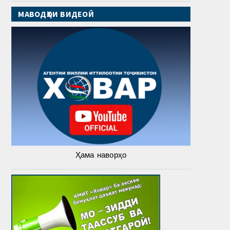
МАВОДҲОИ ВИДЕОӢ
Ҳама наворҳо