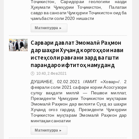
Тоҷикистон, Саридораи геологияи назди
Ҳукумати Ҷумҳурии Тоҷикистон, Палатаи
савдо ва саноати Ҷумҳурии Тоҷикистон оид ба
ҷамъбасти соли 2020 нишасти
Матни пурра
▸
Сарвари давлат Эмомалӣ Раҳмон
дар шаҳри Хуҷанд коргоҳҳои нави
истеҳсоли равғани зард ва гӯшти
парандаро ифтитоҳ намуданд
🕔
10:40, 2.Фев 2021
ДУШАНБЕ, 02.02.2021 /АМИТ «Ховар»/. 2
феврали соли 2021 сафари кории Асосгузори
сулҳу ваҳдати миллӣ — Пешвои миллат,
Президенти Ҷумҳурии Тоҷикистон муҳтарам
Эмомалӣ Раҳмон дар вилояти Суғд аз шаҳри
Хуҷанд оғоз гардид. Президенти Ҷумҳурии
Тоҷикистон муҳтарам Эмомалӣ Раҳмон дар
минтақаи саноатии
Матни пурра
▸