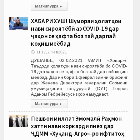
Матни пурра
▸
ХАБАРИ ХУШ! Шумораи ҳолатҳои
нави сироятёбӣ аз COVID-19 дар
ҷаҳон се ҳафта боз пай дар пай
коҳиш меёбад
🕔
11:17, 2.Фев 2021
ДУШАНБЕ, 02.02.2021 /АМИТ «Ховар»/.
Теъдоди ҳолатҳои нави сироятёбӣ бо COVID-
19 дар ҷаҳон се ҳафта боз пай дар пай коҳиш
меёбад. Дар ин бора 1 феврал зимни брифинг
дар Женева Директори генералии Созмони
умумиҷаҳонии тандурустӣ (СУТ) Тедрос
Аданом Гебрейесус изҳор намудааст,
Матни пурра
▸
Пешвои миллат Эмомалӣ Раҳмон
хатти нави коркарди пиёз дар
ҶДММ «Хуҷанд-Агро»-ро ифтитоҳ