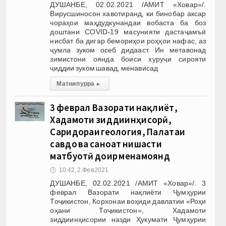
ДУШАНБЕ, 02.02.2021 /АМИТ «Ховар»/.
Вирусшиносон хавотиранд, ки бинобар аксар
чораҳои маҳдудкунандаи вобаста ба боз
доштани COVID-19 масунияти дастаҷамъӣ
нисбат ба дигар бемориҳои роҳҳои нафас, аз
ҷумла зуком осеб дидааст. Ин метавонад
зимистони оянда боиси хуруҷи сирояти
ҷиддии зуком шавад, менависад
Матни пурра
▸
3 феврал Вазорати нақлиёт,
Хадамоти зиддиинҳисорӣ,
Саридораи геология, Палатаи
савдо ва саноат нишасти
матбуотӣ доир менамоянд
🕔
10:42, 2.Фев 2021
ДУШАНБЕ, 02.02.2021 /АМИТ «Ховар»/. 3
феврал Вазорати нақлиёти Ҷумҳурии
Тоҷикистон, Корхонаи воҳиди давлатии «Роҳи
оҳани Тоҷикистон», Хадамоти
зиддиинҳисории назди Ҳукумати Ҷумҳурии