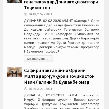
генетика» дар Донишгоҳи омӯзгори
Тоҷикистон
🕔
16:18, 2.Фев 2021
ДУШАНБЕ, 02.02.2020 /АМИТ «Ховар»/. Соли
сипаригашта дар назди факултети биологияи
Донишгоҳи омӯзгории Тоҷикистон ба номи
Садриддин Айнӣ кафедраи «Биохимия ва
генетика» таъсис дода шуд. Дар ин бора имрӯз
зимни нишасти матбуотӣ Ректори донишгоҳи
мазкур, доктори илмҳои таърих, профессор
Нӯъмонҷон Ғаффорӣ
Матни пурра
▸
Сафири навтаъйини Ордени
Малта дар Ҷумҳурии Тоҷикистон
Иван Лаланн ба Душанбе омад
🕔
15:40, 2.Фев 2021
ДУШАНБЕ, 02.02.2021 /АМИТ «Ховар»/.
Имрӯз, 2 феврал муовини Вазири корҳои
хориҷии Ҷумҳурии Тоҷикистон Музаффар
Ҳусейнзода нусхаи эътимодномаи Сафири