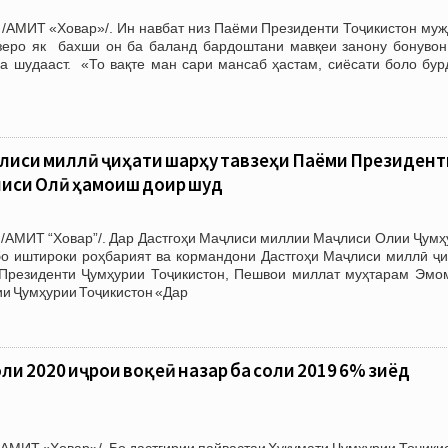
 /АМИТ «Ховар»/. Ин навбат низ Паёми Президенти Тоҷикистон муж
 зеро як бахши он ба баланд бардоштани мавқеи занону бонувон
на шудааст. «То вақте ман сари мансаб ҳастам, сиёсати боло бур
лиси миллӣ ҷиҳати шарҳу тавзеҳи Паёми Президент
лиси Олӣ ҳамоиш доир шуд
 /АМИТ “Ховар”/. Дар Дастгоҳи Маҷлиси миллии Маҷлиси Олии Ҷумҳ
бо иштироки роҳбарият ва кормандони Дастгоҳи Маҷлиси миллӣ ҷи
Президенти Ҷумҳурии Тоҷикистон, Пешвои миллат муҳтарам Эмо
и Ҷумҳурии Тоҷикистон «Дар
ли 2020 иҷрои воқеӣ назар ба соли 2019 6% зиёд
АМИТ «Ховар»/. Бо дастгирии пайвастаи Ҳукумати Ҷумҳурии Тоҷики