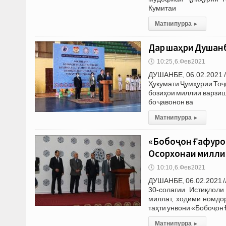
Кумитаи
Матни пурра
▸
Дар шаҳри Душан
🕔
10:25, 6.Фев 2021
ДУШАНБЕ, 06.02.2021 
Ҳукумати Ҷумҳурии Тоҷ
бозиҳои миллии варзиш
бо ҷавонон ва
Матни пурра
▸
«Бобоҷон Ғафуров
Осорхонаи милли
🕔
10:10, 6.Фев 2021
ДУШАНБЕ, 06.02.2021 /
30-солагии Истиқлоли
миллат, ходими номдо
таҳти унвони «Бобоҷо
Матни пурра
▸