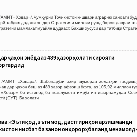
/АМИТ «Ховар»/. Ҷумҳурии Тоҷикистон кишвари аграрию саноатӣ буд
рӣ табдил додани он дар Стратегияи миллии рушд барои давраи то
тратегии мамлакат муайян шудааст. Бахши хусусӣ дар татбиқи Страт
ар ҷаҳон зиёда аз 489 ҳазор ҳолати сирояти
ор гардид
 /АМИТ «Ховар»/. Шабонарӯзи охир шумораи ҳолатҳои тасдиқш
нав дар ҷаҳон беш аз 489 ҳазор афзоиш ёфта, аз 105,92 миллион гу
«Ховар» бо истинод ба маълумоти имрӯз интишорнамудаи Соз
тӣ (СУТ). Ба ҳолати
ва: «Эътиқод, эътимод, дастгириҳои арзишманди
истон нисбат ба занон онҳоро рӯҳбаланд менамояд