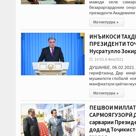
маводи хеле самар
безараргардонии онҳо
президенти Академияи
Матни пурра
▸
ИНЪИКОСИ ТАҲДИ
ПРЕЗИДЕНТИ ТОҶ
Нусратулло Зокир
🕔
14:53, 6.Фев 2021
ДУШАНБЕ, 06.02.2021.
гирифтаанд. Дар миқё
мушкилоти глобалӣ ном
манфиатҳои ҳаётан му
Матни пурра
▸
ПЕШВОИ МИЛЛАТ
САРМОЯГУЗОРӢ ДА
сарварии Презид
доданд Тоҷикист