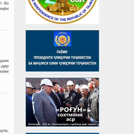
т бо
эҳёи
урии
 дар
номи
шта,