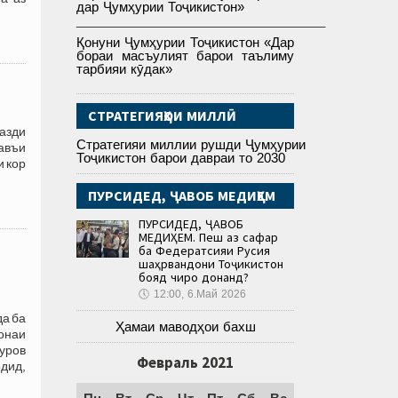
дар Ҷумҳурии Тоҷикистон»
___________________________________
Қонуни Ҷумҳурии Тоҷикистон «Дар
бораи масъулият барои таълиму
тарбияи кӯдак»
СТРАТЕГИЯҲОИ МИЛЛӢ
азди
Стратегияи миллии рушди Ҷумҳурии
навъи
Тоҷикистон барои давраи то 2030
и кор
ПУРСИДЕД, ҶАВОБ МЕДИҲЕМ
ПУРСИДЕД, ҶАВОБ
МЕДИҲЕМ. Пеш аз сафар
ба Федератсияи Русия
шаҳрвандони Тоҷикистон
бояд чиро донанд?
🕔
12:00, 6.Май 2026
а ба
Ҳамаи маводҳои бахш
онаи
уров
Февраль 2021
дид,