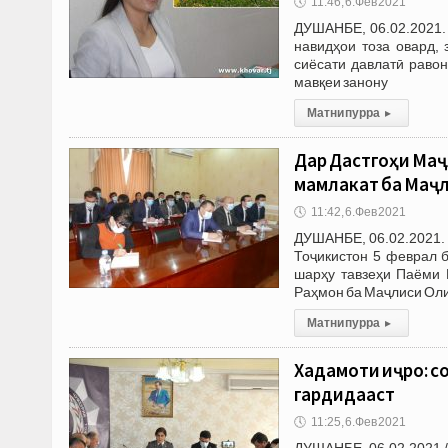
🕔
11:46, 6.Фев 2021
ДУШАНБЕ, 06.02.2021.
навидҳои тоза овард,
сиёсати давлатӣ раво
мавқеи занону
Матни пурра
▸
Дар Дастгоҳи Маҷ
мамлакат ба Маҷ
🕔
11:42, 6.Фев 2021
ДУШАНБЕ, 06.02.2021.
Тоҷикистон 5 феврал 
шарҳу тавзеҳи Паёми 
Раҳмон ба Маҷлиси Оли
Матни пурра
▸
Хадамоти иҷро: со
гардидааст
🕔
11:25, 6.Фев 2021
ДУШАНБЕ, 06.02.2021 /