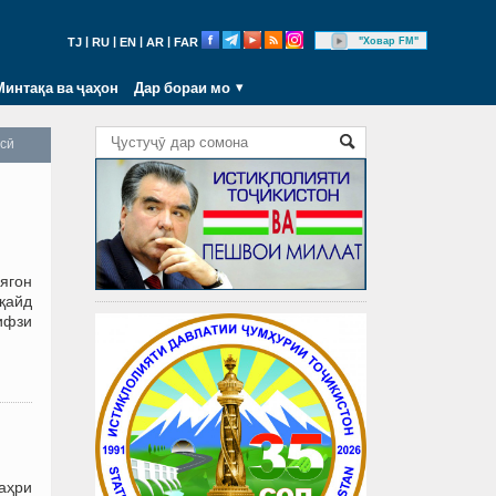
|
|
|
|
"Ховар FM"
TJ
RU
EN
AR
FAR
Минтақа ва ҷаҳон
Дар бораи мо
осӣ
ягон
қайд
ифзи
аҳри