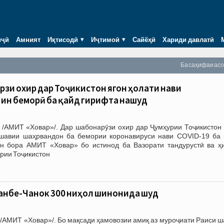
иҷӣ
Амният
Иқтисодӣ
Иҷтимоӣ
Сайёҳӣ
Хариди давлатӣ
Ба саҳифаи ас
рӯзи охир дар Тоҷикистон ягон ҳолати нави
ин беморӣ ба қайд гирифта нашуд
 /АМИТ «Ховар»/. Дар шабонарӯзи охир дар Ҷумҳурии Тоҷикистон 
шавии шаҳрвандон ба бемории коронавируси нави COVID-19 ба 
н бора АМИТ «Ховар» бо истинод ба Вазорати тандурустӣ ва ҳ
рии Тоҷикистон
анбе-Чанок 300 ниҳол шинонида шуд
/АМИТ «Ховар»/. Бо мақсади ҳамовозии амиқ аз муроҷиати Раиси ш