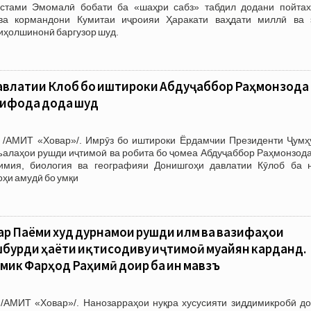
стами Эмомалӣ бобати ба «шаҳри сабз» табдил додани пойтах
ва кормандони Кумитаи иҷроияи Ҳаракати ваҳдати миллӣ ва 
иҳолшинонӣ баргузор шуд.
авлатии Кӯлоб бо иштироки Абдуҷаббор Раҳмонзода
тифода дода шуд
 /АМИТ «Ховар»/. Имрӯз бо иштироки Ёрдамчии Президенти Ҷумҳ
ъалаҳои рушди иҷтимоӣ ва робита бо ҷомеа Абдуҷаббор Раҳмонзода
имия, биология ва географияи Донишгоҳи давлатии Кӯлоб ба 
оҳи амудӣ бо умқи
р Паёми худ дурнамои рушди илм ва вазифаҳои
бурди ҳаёти иқтисодиву иҷтимоӣ муайян карданд.
ик Фарҳод Раҳимӣ доир ба ин мавзӯъ
/АМИТ «Ховар»/. Нанозарраҳои нуқра хусусияти зиддимикробӣ до