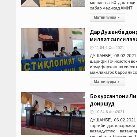
мошин ва 50 дастгоҳи
хабар медиҳад АМИТ
Матни пурра
▸
Дар Душанбе дои
миллат силсилаво
🕔
11:04, 6.Фев 2021
ДУШАНБЕ, 06.02.2021
шарифи Тоҷикистон воқ
илму фарҳанг ва сиёса
мамлакатро барои як со
Матни пурра
▸
Бо курсантони Л
доир шуд
🕔
10:34, 6.Фев 2021
ДУШАНБЕ, 06.02.2021
тарғиби дастовардҳои
ватандӯстию ватанпа
мудофиаи Ҷумҳурии То