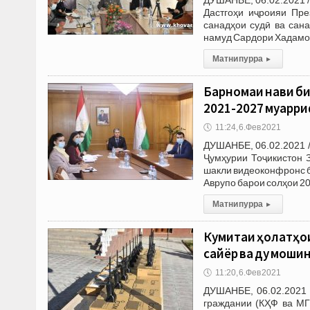
Дастгоҳи иҷроияи Пре
санадҳои судӣ ва сана
намуд Сардори Хадамот
Матни пурра
▸
Барномаи нави б
2021-2027 муарр
🕔
11:24, 6.Фев 2021
ДУШАНБЕ, 06.02.2021 /
Ҷумҳурии Тоҷикистон 
шакли видеоконфронс б
Аврупо барои солҳои 2
Матни пурра
▸
Кумитаи ҳолатҳои
сайёр ва ду моши
🕔
11:20, 6.Фев 2021
ДУШАНБЕ, 06.02.2021 
граждании (КҲФ ва МГ)