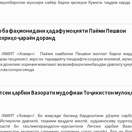
 мухобиротии муосири сайёр барои қисмҳои Кумита тақдим карда 
р ба фаҳмонидани ҳадафу моҳияти Паёми Пешвои
хӯриҳо ҷараён доранд
 /АМИТ «Ховар»/. Паёми навбатии Пешвои миллат барои мар
еан таърихист, зеро он тараққиёту пешрафти соҳаҳои иҷтимоӣ, иқти
ти дохилию хориҷии мамлакат ва вазифаҳои минбаъдаи давлату ҳук
л ва солҳои оянда
итсеи ҳарбии Вазорати мудофиаи Тоҷикистон мулоқ
 /АМИТ «Ховар»/. Бо мақсади баланд бардоштани рӯҳияи сарбо
 Истиқлоли давлатӣ, таҳкими ваҳдати миллӣ, худшиносиву худогоҳ
растӣ бо таълимгирандагон–курсантони Литсеи ҳарбии Вазо
ҷикистон мулоқоти самимию хотирмон сурат гирифт. Дар ин бор