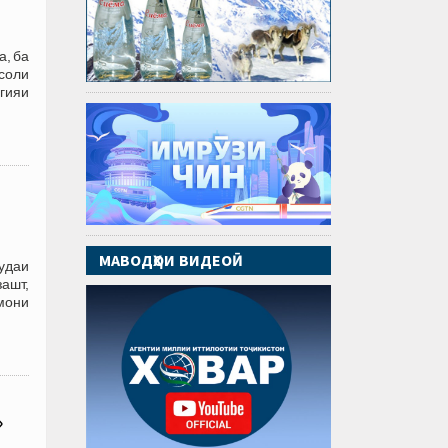
а, ба
 соли
егияи
МАВОДҲОИ ВИДЕОӢ
удаи
зашт,
мони
»