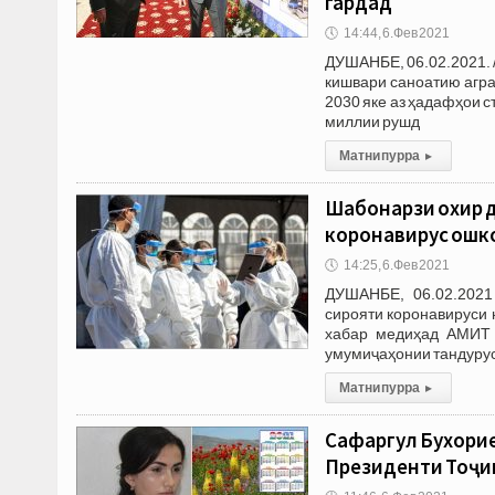
гардад
🕔
14:44, 6.Фев 2021
ДУШАНБЕ, 06.02.2021. 
кишвари саноатию агра
2030 яке аз ҳадафҳои с
миллии рушд
Матни пурра
▸
Шабонарӯзи охир д
коронавирус ошк
🕔
14:25, 6.Фев 2021
ДУШАНБЕ, 06.02.2021
сирояти коронавируси 
хабар медиҳад АМИТ 
умумиҷаҳонии тандурус
Матни пурра
▸
Сафаргул Бухорие
Президенти Тоҷик