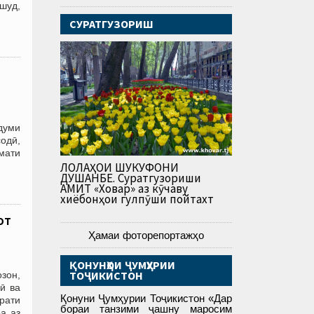
шуд,
СУРАТГУЗОРИШ
думи
содӣ,
умати
ЛОЛАҲОИ ШУКУФОНИ
ДУШАНБЕ. Суратгузориши
АМИТ «Ховар» аз кӯчаву
хиёбонҳои гулпӯши пойтахт
от
Ҳамаи фоторепортажҳо
ҚОНУНҲОИ ҶУМҲУРИИ
ТОҶИКИСТОН
зон,
ӣ ва
Қонуни Ҷумҳурии Тоҷикистон «Дар
рати
бораи танзими ҷашну маросим
а аз