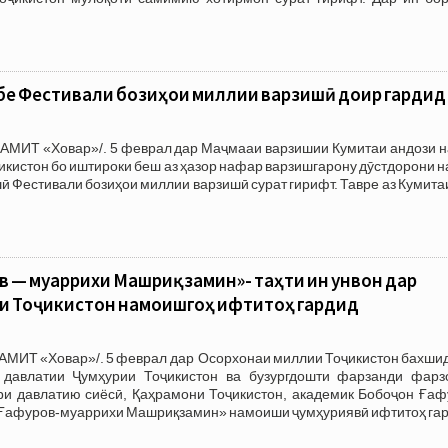
бе Фестивали бозиҳои миллии варзишӣ доир гардид
/АМИТ «Ховар»/. 5 феврал дар Маҷмааи варзишии Кумитаи андози н
икистон бо иштироки беш аз ҳазор нафар варзишгарону дӯстдорони 
ӣ Фестивали бозиҳои миллии варзишӣ сурат гирифт. Тавре аз Кумита
 — муаррихи Машриқзамин»- таҳти ин унвон дар
и Тоҷикистон намоишгоҳ ифтитоҳ гардид
АМИТ «Ховар»/. 5 феврал дар Осорхонаи миллии Тоҷикистон бахшид
 давлатии Ҷумҳурии Тоҷикистон ва бузургдошти фарзанди фарз
ри давлатию сиёсӣ, Қаҳрамони Тоҷикистон, академик Бобоҷон Ғаф
н Ғафуров-муаррихи Машриқзамин» намоиши ҷумҳуриявӣ ифтитоҳ гар