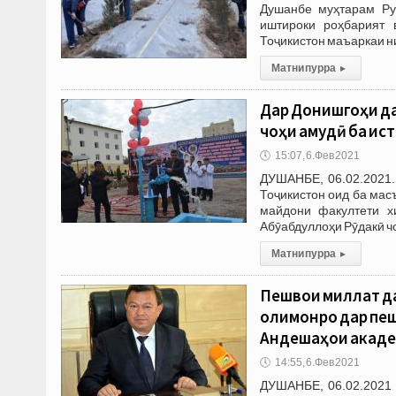
Душанбе муҳтарам Ру
иштироки роҳбарият 
Тоҷикистон маъаркаи н
Матни пурра
▸
Дар Донишгоҳи д
чоҳи амудӣ ба ис
🕔
15:07, 6.Фев 2021
ДУШАНБЕ, 06.02.2021.
Тоҷикистон оид ба мас
майдони факултети х
Абӯабдуллоҳи Рӯдакӣ ч
Матни пурра
▸
Пешвои миллат да
олимонро дар пеш
Андешаҳои академ
🕔
14:55, 6.Фев 2021
ДУШАНБЕ, 06.02.2021 