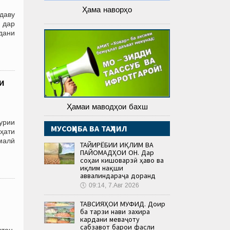
Ҳама наворҳо
даву
 дар
дани
и
Ҳамаи маводҳои бахш
урии
МУСОҲИБА ВА ТАҲЛИЛ
ҳати
малӣ
ТАҒЙИРЁБИИ ИҚЛИМ ВА
ПАЙОМАДҲОИ ОН. Дар
соҳаи кишоварзӣ ҳаво ва
иқлим нақши
аввалиндараҷа доранд
🕔
09:14, 7.Авг 2026
ТАВСИЯҲОИ МУФИД. Доир
ба тарзи нави захира
кардани меваҷоту
сабзавот барои фасли
стон,