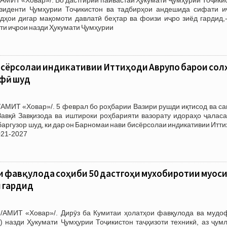
зиденти Ҷумҳурии Тоҷикистон ва тадбирҳои андешида сифати и
дҳои дигар мақомоти давлатӣ беҳтар ва фоизи иҷро зиёд гардид,-
и иҷрои назди Ҳукумати Ҷумҳурии
исёрсолаи индикативии Иттиҳоди Аврупо барои сол
ифӣ шуд
АМИТ «Ховар»/. 5 феврал бо роҳбарии Вазири рушди иқтисод ва са
Завқӣ Завқизода ва иштироки роҳбарияти вазорату идораҳо ҷаласа
аргузор шуд, ки дар он Барномаи нави бисёрсолаи индикативии Итт
021-2027
 фавқулода соҳиби 50 дастгоҳи мухобиротии муос
н гардид
/АМИТ «Ховар»/. Дирӯз ба Кумитаи ҳолатҳои фавқулода ва мудо
 назди Ҳукумати Ҷумҳурии Тоҷикистон таҷҳизоти техникӣ, аз ҷумл