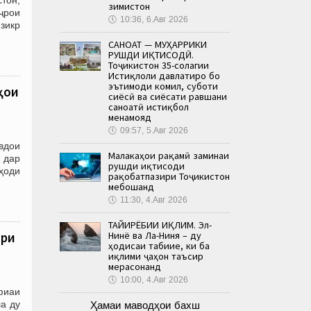
зимистон
ҷрои
🕔
10:36, 6.Авг 2026
зикр
САНОАТ — МУҲАРРИКИ
РУШДИ ИҚТИСОДӢ.
Тоҷикистон 35-солагии
Истиқлоли давлатиро бо
эътимоди комил, суботи
ҳои
сиёсӣ ва сиёсати равшани
саноатӣ истиқбол
менамояд
🕔
09:57, 5.Авг 2026
вдои
Малакаҳои рақамӣ заминаи
 дар
рушди иқтисоди
иҳоди
рақобатпазири Тоҷикистон
мебошанд
🕔
11:30, 4.Авг 2026
ТАҒЙИРЁБИИ ИҚЛИМ. Эл-
Нинё ва Ла-Ниня – ду
ири
ҳодисаи табиие, ки ба
иқлими ҷаҳон таъсир
мерасонанд
🕔
10:00, 4.Авг 2026
фиаи
а ду
Ҳамаи маводҳои бахш