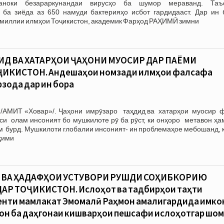
аноки безараркунандаи вирусҳо ба шумор мераванд. Таъ
 ба зиёда аз 650 намуди бактерияҳо исбот гардидааст. Дар ин 
 миллии илмҳои Тоҷикистон, академик Фарҳод РАҲИМӢ зимни
Д ВА ХАТАРҲОИ ҶАҲОНИ МУОСИР ДАР ПАЁМИ
ИКИСТОН. Андешаҳои номзади илмҳои фалсафа
зода дар ин бора
 /АМИТ «Ховар»/. Ҷаҳони имрӯзаро таҳдид ва хатарҳои муосир 
си олам инсоният бо мушкилоте рӯ ба рӯст, ки онҳоро метавон ҳа
 бурд. Мушкилоти глобалии инсоният- ин проблемаҳое мебошанд, к
ҳими
 ВА ҲАДАФҲОИ УСТУВОРИ РУШДИ СОҲИБКОРИЮ
Р ТОҶИКИСТОН. Ислоҳот ва тадбирҳои таҳти
енти мамлакат Эмомалӣ Раҳмон амалигардида имко
он ба даҳгонаи кишварҳои пешсафи ислоҳотгар шо