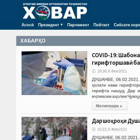
Асосӣ
Президент
Парламент
Пойтахт
Сиёсати хор
ХАБАРҲО
COVID-19: Шабона
гирифторшавӣ ба 
🕔
18:30, 6.Фев 2021
ДУШАНБЕ, 06.02.2021.
ҳолати нави гирифтор
гирифта нашуд. Дар и
иҷтимоии аҳолии Ҷумҳу
Матни пурра
▸
Дар шоҳроҳи Душ
🕔
15:22, 6.Фев 2021
ДУШАНБЕ, 06.02.2021. 