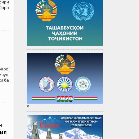
сири
бора
фаро
мчун
и ба
>
н
мил