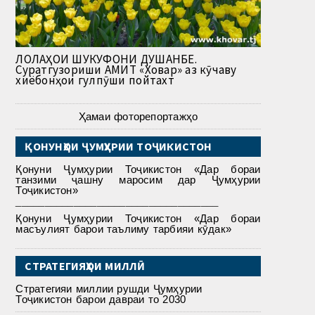
ЛОЛАҲОИ ШУКУФОНИ ДУШАНБЕ.
Суратгузориши АМИТ «Ховар» аз кӯчаву
хиёбонҳои гулпӯши пойтахт
Ҳамаи фоторепортажҳо
ҚОНУНҲОИ ҶУМҲУРИИ ТОҶИКИСТОН
Қонуни Ҷумҳурии Тоҷикистон «Дар бораи
танзими ҷашну маросим дар Ҷумҳурии
Тоҷикистон»
___________________________________
Қонуни Ҷумҳурии Тоҷикистон «Дар бораи
масъулият барои таълиму тарбияи кӯдак»
СТРАТЕГИЯҲОИ МИЛЛӢ
Стратегияи миллии рушди Ҷумҳурии
Тоҷикистон барои давраи то 2030