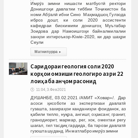
Имрӯз зимни нишасти матбуотӣ ректори
Донишгоҳи давлатии тиббии Тоҷикистон ба
номи Абӯалӣ ибни Сино Маҳмадшоҳ Гулзода
иброз дошт, ки соли 2020 ассистенти
кафедраи биохимияи донишгоҳ Муътабар
Зоидова дар Намоишгоҳи байналмилалии
занҳои ихтироъкор-Kiwie-2020, ки дар шаҳри
Сеули
Матни пурра
▸
Саридораи геология соли 2020
корҳои омӯзиши геологиро аз рӯи 22
лоиҳа ба анҷом расонид
🕔
11:04, 3.Фев 2021
ДУШАНБЕ, 03.02.2021 /АМИТ «Ховар»/. Дар
асоси ҳисоботи аз экспертизаи давлатӣ
гузашта, захираҳои канданиҳои фоиданок, аз
қабили тилло, нуқра, ангишт, оҳаксанг, гранит,
гранодиорит, мармар, рег, хок, омехтаи регу
шағал, гил тасдиқ гардида, ба тарози давлатӣ
гузошта шуданд. Ин матлабро имрӯз зимни