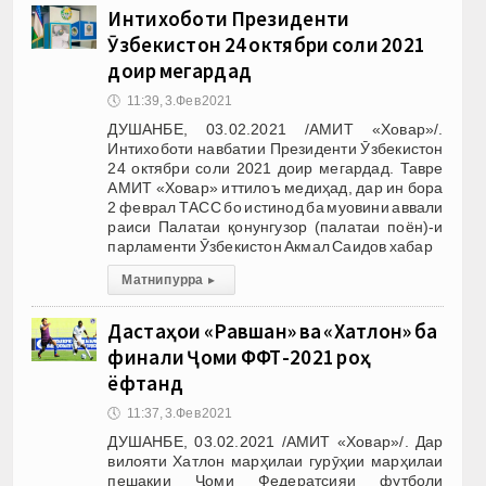
Интихоботи Президенти
Ӯзбекистон 24 октябри соли 2021
доир мегардад
🕔
11:39, 3.Фев 2021
ДУШАНБЕ, 03.02.2021 /АМИТ «Ховар»/.
Интихоботи навбатии Президенти Ӯзбекистон
24 октябри соли 2021 доир мегардад. Тавре
АМИТ «Ховар» иттилоъ медиҳад, дар ин бора
2 феврал ТАСС бо истинод ба муовини аввали
раиси Палатаи қонунгузор (палатаи поён)-и
парламенти Ӯзбекистон Акмал Саидов хабар
Матни пурра
▸
Дастаҳои «Равшан» ва «Хатлон» ба
финали Ҷоми ФФТ-2021 роҳ
ёфтанд
🕔
11:37, 3.Фев 2021
ДУШАНБЕ, 03.02.2021 /АМИТ «Ховар»/. Дар
вилояти Хатлон марҳилаи гурӯҳии марҳилаи
пешакии Ҷоми Федератсияи футболи