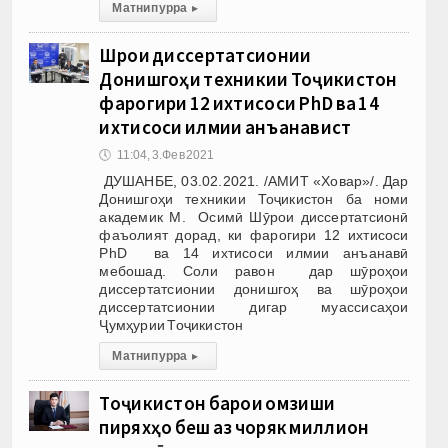
Матни пурра
▸
Шӯрои диссертатсионии
Донишгоҳи техникии Тоҷикистон
фарогири 12 ихтисоси PhD ва 14
ихтисоси илмии анъанавист
🕔
11:04, 3.Фев 2021
ДУШАНБЕ, 03.02.2021. /АМИТ «Ховар»/. Дар
Донишгоҳи техникии Тоҷикистон ба номи
академик М. Осимӣ Шӯрои диссертатсионӣ
фаъолият дорад, ки фарогири 12 ихтисоси
PhD ва 14 ихтисоси илмии анъанавӣ
мебошад. Соли равон дар шӯроҳои
диссертатсионии донишгоҳ ва шӯроҳои
диссертатсионии дигар муассисаҳои
Ҷумҳурии Тоҷикистон
Матни пурра
▸
Тоҷикистон барои омӯзиши
пиряхҳо беш аз чоряк миллион