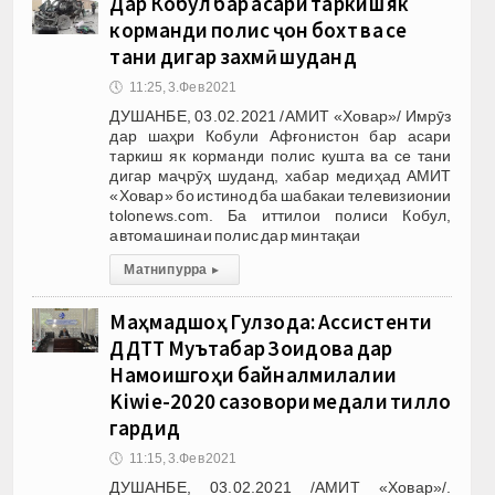
Дар Кобул бар асари таркиш як
корманди полис ҷон бохт ва се
тани дигар захмӣ шуданд
🕔
11:25, 3.Фев 2021
ДУШАНБЕ, 03.02.2021 /АМИТ «Ховар»/ Имрӯз
дар шаҳри Кобули Афғонистон бар асари
таркиш як корманди полис кушта ва се тани
дигар маҷрӯҳ шуданд, хабар медиҳад АМИТ
«Ховар» бо истинод ба шабакаи телевизионии
tolonews.com. Ба иттилои полиси Кобул,
автомашинаи полис дар минтақаи
Матни пурра
▸
Маҳмадшоҳ Гулзода: Ассистенти
ДДТТ Муътабар Зоидова дар
Намоишгоҳи байналмилалии
Kiwie-2020 сазовори медали тилло
гардид
🕔
11:15, 3.Фев 2021
ДУШАНБЕ, 03.02.2021 /АМИТ «Ховар»/.