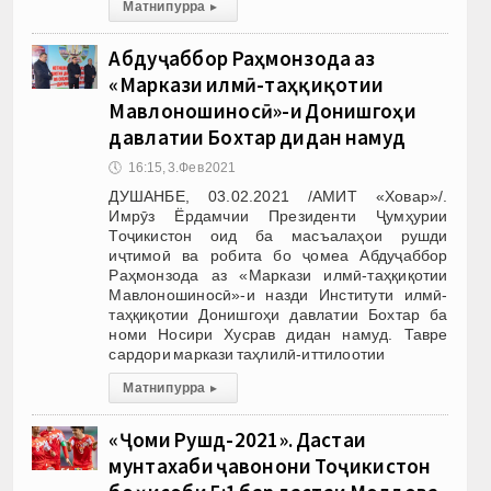
Матни пурра
▸
Абдуҷаббор Раҳмонзода аз
«Маркази илмӣ-таҳқиқотии
Мавлоношиносӣ»-и Донишгоҳи
давлатии Бохтар дидан намуд
🕔
16:15, 3.Фев 2021
ДУШАНБЕ, 03.02.2021 /АМИТ «Ховар»/.
Имрӯз Ёрдамчии Президенти Ҷумҳурии
Тоҷикистон оид ба масъалаҳои рушди
иҷтимоӣ ва робита бо ҷомеа Абдуҷаббор
Раҳмонзода аз «Маркази илмӣ-таҳқиқотии
Мавлоношиносӣ»-и назди Институти илмӣ-
таҳқиқотии Донишгоҳи давлатии Бохтар ба
номи Носири Хусрав дидан намуд. Тавре
сардори маркази таҳлилӣ-иттилоотии
Матни пурра
▸
«Ҷоми Рушд-2021». Дастаи
мунтахаби ҷавонони Тоҷикистон