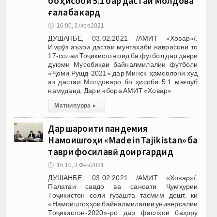
бо ҳисоби 5:1 бар дастаи Молдова
ғалаба кард
🕔
16:00, 3.Фев 2021
ДУШАНБЕ, 03.02.2021 /АМИТ «Ховар»/.
Имрӯз аъзои дастаи мунтахаби наврасони то
17-солаи Тоҷикистон оид ба футбол дар даври
дуюми Мусобиқаи байналмилалии футболи
«Ҷоми Рушд-2021» дар Минск ҳамсолони худ
аз дастаи Молдоваро бо ҳисоби 5:1 мағлуб
намуданд. Дар ин бора АМИТ «Ховар»
Матни пурра
▸
Дар шароити пандемия
Намоишгоҳи «Made in Tajikistan» ба
таври фосилавӣ доир гардид
🕔
15:10, 3.Фев 2021
ДУШАНБЕ, 03.02.2021 /АМИТ «Ховар»/.
Палатаи савдо ва саноати Ҷумҳурии
Тоҷикистон соли гузашта тасмим дошт, ки
«Намоишгоҳҳои байналмилалии универсалии
Тоҷикистон-2020»-ро дар фаслҳои баҳору