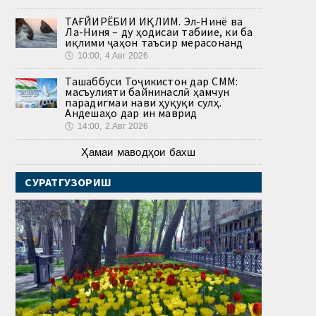
ТАҒЙИРЁБИИ ИҚЛИМ. Эл-Нинё ва
Ла-Ниня – ду ҳодисаи табиие, ки ба
иқлими ҷаҳон таъсир мерасонанд
🕔
10:00, 4.Авг 2026
Ташаббуси Тоҷикистон дар СММ:
масъулияти байнинаслӣ ҳамчун
парадигмаи нави ҳуқуқи сулҳ.
Андешаҳо дар ин маврид
🕔
14:00, 2.Авг 2026
Ҳамаи маводҳои бахш
СУРАТГУЗОРИШ