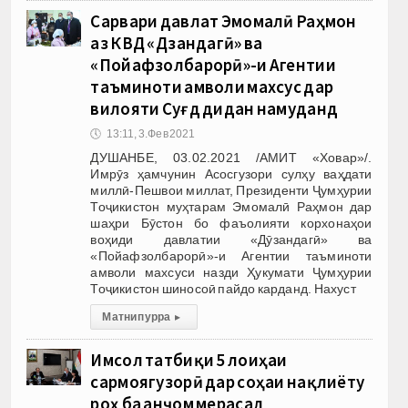
Сарвари давлат Эмомалӣ Раҳмон
аз КВД «Дӯзандагӣ» ва
«Пойафзолбарорӣ»-и Агентии
таъминоти амволи махсус дар
вилояти Суғд дидан намуданд
🕔
13:11, 3.Фев 2021
ДУШАНБЕ, 03.02.2021 /АМИТ «Ховар»/.
Имрӯз ҳамчунин Асосгузори сулҳу ваҳдати
миллӣ-Пешвои миллат, Президенти Ҷумҳурии
Тоҷикистон муҳтарам Эмомалӣ Раҳмон дар
шаҳри Бӯстон бо фаъолияти корхонаҳои
воҳиди давлатии «Дӯзандагӣ» ва
«Пойафзолбарорӣ»-и Агентии таъминоти
амволи махсуси назди Ҳукумати Ҷумҳурии
Тоҷикистон шиносоӣ пайдо карданд. Нахуст
Матни пурра
▸
Имсол татбиқи 5 лоиҳаи
сармоягузорӣ дар соҳаи нақлиёту
роҳ ба анҷом мерасад