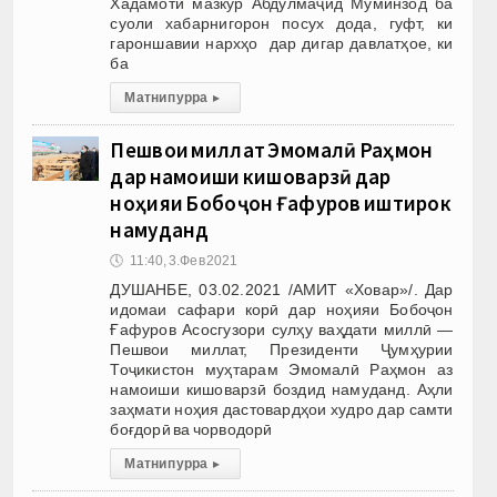
Хадамоти мазкур Абдулмаҷид Муминзод ба
суоли хабарнигорон посух дода, гуфт, ки
гароншавии нархҳо дар дигар давлатҳое, ки
ба
Матни пурра
▸
Пешвои миллат Эмомалӣ Раҳмон
дар намоиши кишоварзӣ дар
ноҳияи Бобоҷон Ғафуров иштирок
намуданд
🕔
11:40, 3.Фев 2021
ДУШАНБЕ, 03.02.2021 /АМИТ «Ховар»/. Дар
идомаи сафари корӣ дар ноҳияи Бобоҷон
Ғафуров Асосгузори сулҳу ваҳдати миллӣ —
Пешвои миллат, Президенти Ҷумҳурии
Тоҷикистон муҳтарам Эмомалӣ Раҳмон аз
намоиши кишоварзӣ боздид намуданд. Аҳли
заҳмати ноҳия дастовардҳои худро дар самти
боғдорӣ ва чорводорӣ
Матни пурра
▸