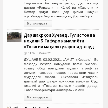
Тоҷикистон ба анҷом расид. Дар натиҷа
дастаи «Равшан» -и Кӯлоб ва «Хатлон» -и
Бохтар ҳаққи бозӣ дар қисми ниҳоии
мусобиқаро ба даст оварданд. Дар ин бора
Матни пурра
▸
Дар шаҳрҳои Хуҷанд, Гулистон ва
ноҳияи Б.Ғафуров амалиёти
«Тозагии маҳал» гузаронида шуд
🕔
11:32, 3.Фев 2021
ДУШАНБЕ, 03.02.2021. /АМИТ «Ховар»/. Бо
мақсади беҳтар намудани вазъи экологӣ,
тозаву обод намудани муҳити атроф ва
инчунин сазовор пешвоз гирифтани ҷашни
муқаддаси миллӣ- 30-солагии Истиқлоли
давлатӣ дар шаҳру ноҳияҳои вилояти Суғд
амалиёти «Тозагии маҳал» ҷараён дорад.
Тавре хабарнигори минтақавии АМИТ
Матни пурра
▸