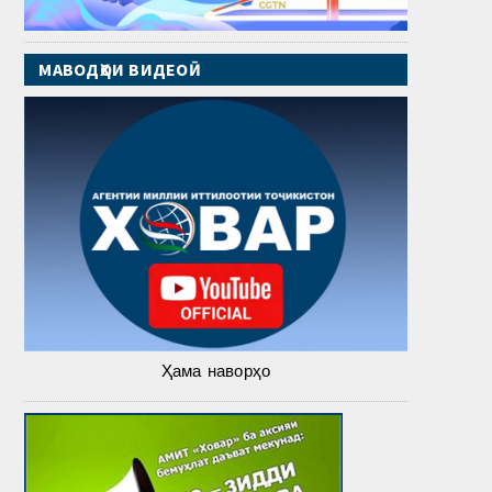
МАВОДҲОИ ВИДЕОӢ
Ҳама наворҳо