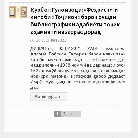
Қурбон Ғуломзода: «Феҳрист»-и
китоби «Тоҷикон» барои рушди
библиографияи адабиёти тоҷик
аҳамияти назаррас дорад
🕔
10:55, 3.Фев 2021
ДУШАНБЕ, 03.02.2021 /АМИТ «Ховар»/.
Аллома Бобоҷон Ғафуров барои навиштани
китоби муҳташами худ — «Тоҷикон» дар
нашри тоҷикӣ 1938 номгӯй ва дар нашри русӣ
1629 номгӯй асару мақолаҳо ва сарчашмаҳои
нодирро мавриди истифода қарор додааст.
Имрӯз муҳаққиқони соҳаҳои мухталифи илм
дар
Матни пурра
▸
▸
1
2