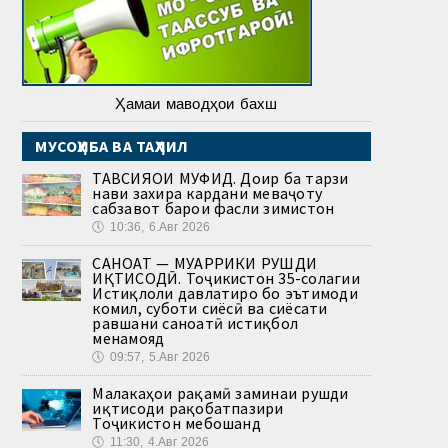
Ҳамаи маводҳои бахш
МУСОҲИБА ВА ТАҲЛИЛ
ТАВСИЯҲОИ МУФИД. Доир ба тарзи
нави захира кардани меваҷоту
сабзавот барои фасли зимистон
🕔
10:36, 6.Авг 2026
САНОАТ — МУҲАРРИКИ РУШДИ
ИҚТИСОДӢ. Тоҷикистон 35-солагии
Истиқлоли давлатиро бо эътимоди
комил, суботи сиёсӣ ва сиёсати
равшани саноатӣ истиқбол
менамояд
🕔
09:57, 5.Авг 2026
Малакаҳои рақамӣ заминаи рушди
иқтисоди рақобатпазири
Тоҷикистон мебошанд
🕔
11:30, 4.Авг 2026