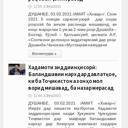
🕔
11:55, 3.Фев 2021
ДУШАНБЕ, 03.02.2021 /АМИТ «Ховар»/. Соли
2021 5 лоиҳаи сармоягузорӣ дар соҳаи
роҳсозӣ ба анҷом расонида мешаванд, ки
инҳо марҳилаи 1-ум ва 2-юми роҳи Душанбе –
Бохтар, Кӯлоб – Қалъаихумб, қисмати A-F,
«Сохтмони долонҳои зиддитармавӣ дар роҳи
Душанбе-Чанок ва «Мустаҳкам намудани
Матни пурра
▸
Хадамоти зиддиинҳисорӣ:
Баландшавии нарх дар давлатҳое,
ки ба Тоҷикистон аз онҳо мол
ворид мешавад, ба назар мерасад
🕔
11:44, 3.Фев 2021
ДУШАНБЕ, 03.02.2021 /АМИТ «Ховар»/.
Имрӯз дар нишасти матбуотии Хадамоти
зиддиинҳисории назди Ҳукумати Ҷумҳурии
Тоҷикистон дар мавриди баландшавии
нархҳо дар бозорҳои мамлакат сардори