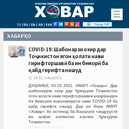
☰
|
|
|
|
"Ховар FM"
TJ
RU
EN
AR
FAR
ХАБАРҲО
COVID-19: Шабонарӯзи охир дар
Тоҷикистон ягон ҳолати нави
гирифторшавӣ ба ин беморӣ ба
қайд гирифта нашуд
🕔
18:52, 3.Фев 2021
ДУШАНБЕ, 03.02.2021. /АМИТ «Ховар»/. Дар
шабонарӯзи охир дар Ҷумҳурии Тоҷикистон
ягон ҳолати нави гирифторшавии шаҳрвандон
ба бемории коронавируси нави COVID-19 ба
қайд гирифта нашуд. Дар ин бора АМИТ
«Ховар» бо истинод ба Вазорати тандурустӣ
ва ҳифзи иҷтимоии аҳолии Ҷумҳурии
Тоҷикистон