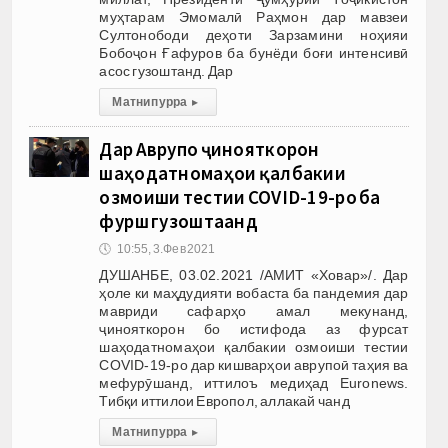
муҳтарам Эмомалӣ Раҳмон дар мавзеи
Султонободи деҳоти Зарзамини ноҳияи
Бобоҷон Ғафуров ба бунёди боғи интенсивӣ
асос гузоштанд. Дар
Матни пурра
▸
Дар Аврупо ҷинояткорон
шаҳодатномаҳои қалбакии
озмоиши тестии COVID-19-ро ба
фурӯш гузоштаанд
🕔
10:55, 3.Фев 2021
ДУШАНБЕ, 03.02.2021 /АМИТ «Ховар»/. Дар
ҳоле ки маҳдудияти вобаста ба пандемия дар
мавриди сафарҳо амал мекунанд,
ҷинояткорон бо истифода аз фурсат
шаҳодатномаҳои қалбакии озмоиши тестии
COVID-19-ро дар кишварҳои аврупоӣ таҳия ва
мефурӯшанд, иттилоъ медиҳад Euronews.
Тибқи иттилои Европол, аллакай чанд
Матни пурра
▸