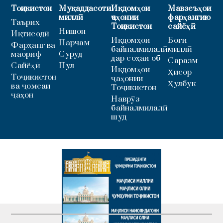
Тоҷикистон
Муқаддасоти
Иқдомҳои
Мавзеъҳои
миллӣ
ҷаҳонии
фарҳангию
Таърих
Тоҷикистон
сайёҳӣ
Нишон
Иқтисодӣ
Иқдомҳои
Боғи
Парчам
Фарҳанг ва
байналмилалӣ
миллӣ
маориф
Суруд
дар соҳаи об
Саразм
Сайёҳӣ
Пул
Иқдомҳои
Ҳисор
Тоҷикистон
ҷаҳонии
Ҳулбук
ва ҷомеаи
Тоҷикистон
ҷаҳон
Наврӯз
байналмилалӣ
шуд