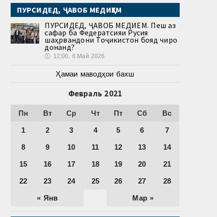
ПУРСИДЕД, ҶАВОБ МЕДИҲЕМ
ПУРСИДЕД, ҶАВОБ МЕДИҲЕМ. Пеш аз
сафар ба Федератсияи Русия
шаҳрвандони Тоҷикистон бояд чиро
донанд?
🕔
12:00, 6.Май 2026
Ҳамаи маводҳои бахш
Февраль 2021
Пн
Вт
Ср
Чт
Пт
Сб
Вс
1
2
3
4
5
6
7
8
9
10
11
12
13
14
15
16
17
18
19
20
21
22
23
24
25
26
27
28
« Янв
Мар »