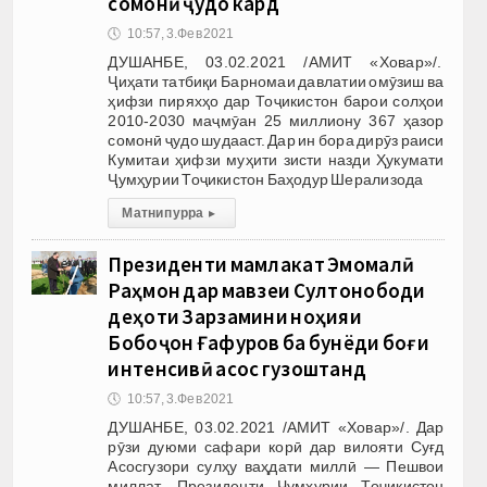
сомонӣ ҷудо кард
🕔
10:57, 3.Фев 2021
ДУШАНБЕ, 03.02.2021 /АМИТ «Ховар»/.
Ҷиҳати татбиқи Барномаи давлатии омӯзиш ва
ҳифзи пиряхҳо дар Тоҷикистон барои солҳои
2010-2030 маҷмӯан 25 миллиону 367 ҳазор
сомонӣ ҷудо шудааст. Дар ин бора дирӯз раиси
Кумитаи ҳифзи муҳити зисти назди Ҳукумати
Ҷумҳурии Тоҷикистон Баҳодур Шерализода
Матни пурра
▸
Президенти мамлакат Эмомалӣ
Раҳмон дар мавзеи Султонободи
деҳоти Зарзамини ноҳияи
Бобоҷон Ғафуров ба бунёди боғи
интенсивӣ асос гузоштанд
🕔
10:57, 3.Фев 2021
ДУШАНБЕ, 03.02.2021 /АМИТ «Ховар»/. Дар
рӯзи дуюми сафари корӣ дар вилояти Суғд
Асосгузори сулҳу ваҳдати миллӣ — Пешвои
миллат, Президенти Ҷумҳурии Тоҷикистон