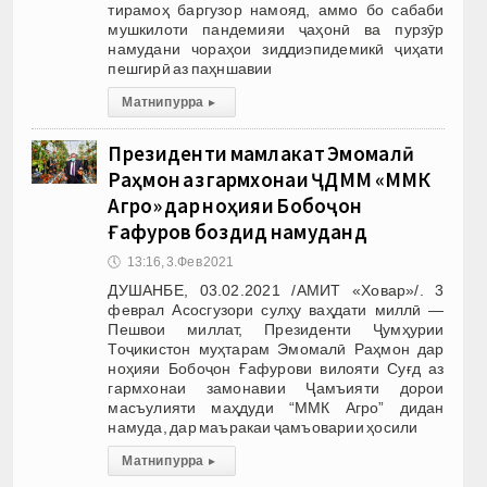
тирамоҳ баргузор намояд, аммо бо сабаби
мушкилоти пандемияи ҷаҳонӣ ва пурзӯр
намудани чораҳои зиддиэпидемикӣ ҷиҳати
пешгирӣ аз паҳншавии
Матни пурра
▸
Президенти мамлакат Эмомалӣ
Раҳмон аз гармхонаи ҶДММ «ММК
Агро» дар ноҳияи Бобоҷон
Ғафуров боздид намуданд
🕔
13:16, 3.Фев 2021
ДУШАНБЕ, 03.02.2021 /АМИТ «Ховар»/. 3
феврал Асосгузори сулҳу ваҳдати миллӣ —
Пешвои миллат, Президенти Ҷумҳурии
Тоҷикистон муҳтарам Эмомалӣ Раҳмон дар
ноҳияи Бобоҷон Ғафурови вилояти Суғд аз
гармхонаи замонавии Ҷамъияти дорои
масъулияти маҳдуди “ММК Агро” дидан
намуда, дар маъракаи ҷамъоварии ҳосили
Матни пурра
▸