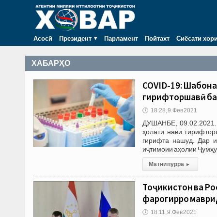
Асосӣ
Президент
Парламент
Пойтахт
Сиёсати хор
ХАБАРҲО
COVID-19: Шабона
гирифторшавӣ ба 
🕔
18:28, 9.Фев 2021
ДУШАНБЕ, 09.02.2021.
ҳолати нави гирифтор
гирифта нашуд. Дар и
иҷтимоии аҳолии Ҷумҳу
Матни пурра
▸
Тоҷикистон ва Ро
фарогирро маври
🕔
18:11, 9.Фев 2021