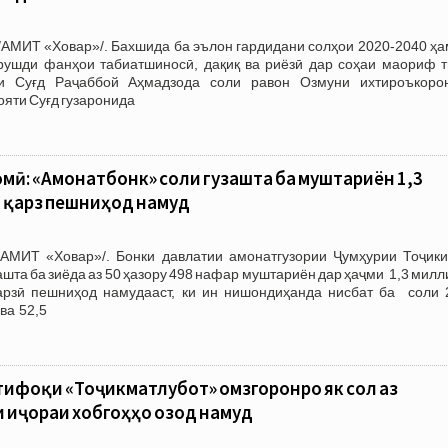
/АМИТ «Ховар»/. Бахшида ба эълон гардидани солҳои 2020-2040 ҳа
рушди фанҳои табиатшиносӣ, дақиқ ва риёзӣ дар соҳаи маориф т
и Суғд Раҷаббой Аҳмадзода соли равон Озмуни ихтироъкоро
ояти Суғд гузаронида
ӣ: «Амонатбонк» соли гузашта ба муштариён 1,3
 қарз пешниҳод намуд
АМИТ «Ховар»/. Бонки давлатии амонатгузории Ҷумҳурии Тоҷики
ашта ба зиёда аз 50 ҳазору 498 нафар муштариён дар ҳаҷми 1,3 мил
рзӣ пешниҳод намудааст, ки ин нишондиҳанда нисбат ба соли 
ва 52,5
тифоқи «Тоҷикматлубот» омӯзгоронро як сол аз
 иҷораи хобгоҳҳо озод намуд