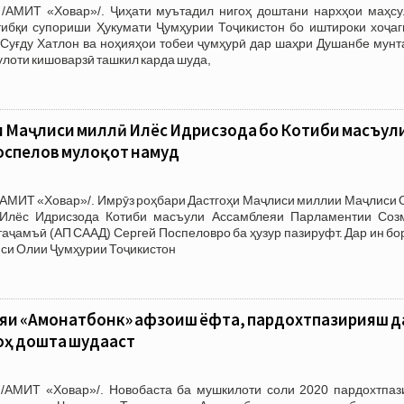
/АМИТ «Ховар»/. Ҷиҳати муътадил нигоҳ доштани нархҳои маҳсу
тибқи супориши Ҳукумати Ҷумҳурии Тоҷикистон бо иштироки хоҷаг
 Суғду Хатлон ва ноҳияҳои тобеи ҷумҳурӣ дар шаҳри Душанбе мунт
лоти кишоварзӣ ташкил карда шуда,
и Маҷлиси миллӣ Илёс Идрисзода бо Котиби масъул
оспелов мулоқот намуд
/АМИТ «Ховар»/. Имрӯз роҳбари Дастгоҳи Маҷлиси миллии Маҷлиси 
 Илёс Идрисзода Котиби масъули Ассамблеяи Парламентии Соз
аҷамъӣ (АП СААД) Сергей Поспеловро ба ҳузур пазируфт. Дар ин бо
си Олии Ҷумҳурии Тоҷикистон
ояи «Амонатбонк» афзоиш ёфта, пардохтпазирияш д
оҳ дошта шудааст
/АМИТ «Ховар»/. Новобаста ба мушкилоти соли 2020 пардохтпаз