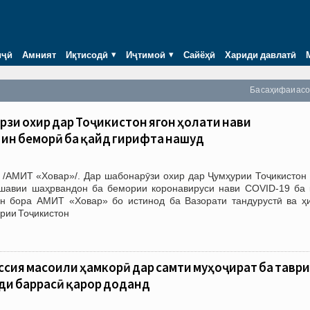
иҷӣ
Амният
Иқтисодӣ
Иҷтимоӣ
Сайёҳӣ
Хариди давлатӣ
Ба саҳифаи ас
рӯзи охир дар Тоҷикистон ягон ҳолати нави
ин беморӣ ба қайд гирифта нашуд
 /АМИТ «Ховар»/. Дар шабонарӯзи охир дар Ҷумҳурии Тоҷикистон 
шавии шаҳрвандон ба бемории коронавируси нави COVID-19 ба 
н бора АМИТ «Ховар» бо истинод ба Вазорати тандурустӣ ва ҳ
рии Тоҷикистон
ссия масоили ҳамкорӣ дар самти муҳоҷират ба таври
ди баррасӣ қарор доданд