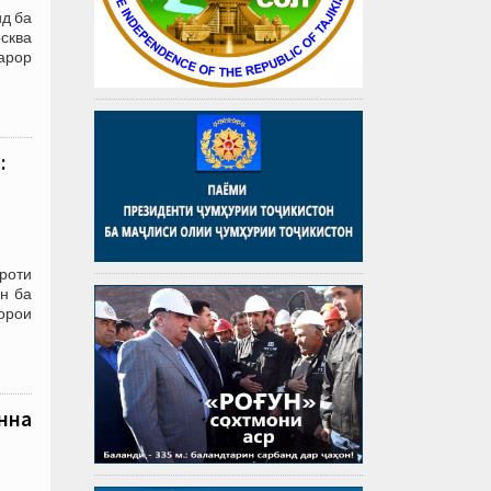
д ба
осква
қарор
:
роти
н ба
орои
онна