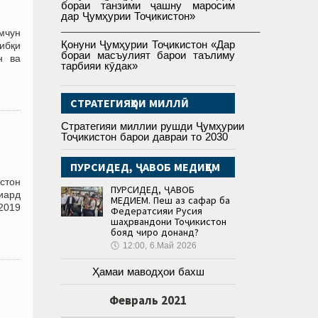
бораи танзими ҷашну маросим
дар Ҷумҳурии Тоҷикистон»
___________________________________
мчун
Қонуни Ҷумҳурии Тоҷикистон «Дар
ибқи
бораи масъулият барои таълиму
н ва
тарбияи кӯдак»
СТРАТЕГИЯҲОИ МИЛЛӢ
Стратегияи миллии рушди Ҷумҳурии
Тоҷикистон барои давраи то 2030
ПУРСИДЕД, ҶАВОБ МЕДИҲЕМ
стон
ПУРСИДЕД, ҶАВОБ
лиард
МЕДИҲЕМ. Пеш аз сафар ба
2019
Федератсияи Русия
шаҳрвандони Тоҷикистон
бояд чиро донанд?
🕔
12:00, 6.Май 2026
Ҳамаи маводҳои бахш
Февраль 2021