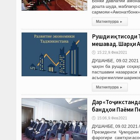
Бонки давлатии амона
дошта шуда, маблағҳо 
сармояи «Амонатбонк» 
Матни пурра
▸
Рушди иқтисоди Т
мешавад. Шарҳи 
🕔
15:22, 9.Фев 2021
ДУШАНБЕ, 09.02.2021
ҷаҳон ба рушди соҳаҳ
пастшавии назарраси 
асъори миллии шарикон
Матни пурра
▸
Дар «Тоҷикстанд
бандҳои Паёми П
🕔
15:06, 9.Фев 2021
ДУШАНБЕ, 09.02.2021 /
Президенти Ҷумҳурии
фарогири самтҳои асос