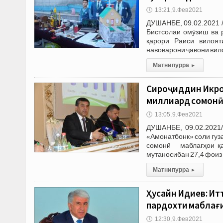
🕔
13:21, 9.Фев 2021
ДУШАНБЕ, 09.02.2021 
Бистсолаи омӯзиш ва 
қарори Раиси вилоят
навоварони ҷавони вил
Матни пурра
▸
Сироҷиддин Икром
миллиард сомонӣ
🕔
13:05, 9.Фев 2021
ДУШАНБЕ, 09.02.2021/
«Амонатбонк» соли гуз
сомонӣ маблағҳои қа
мутаносибан 27,4 фоиз 
Матни пурра
▸
Ҳусайн Идиев: Ит
пардохти маблағи
🕔
12:30, 9.Фев 2021