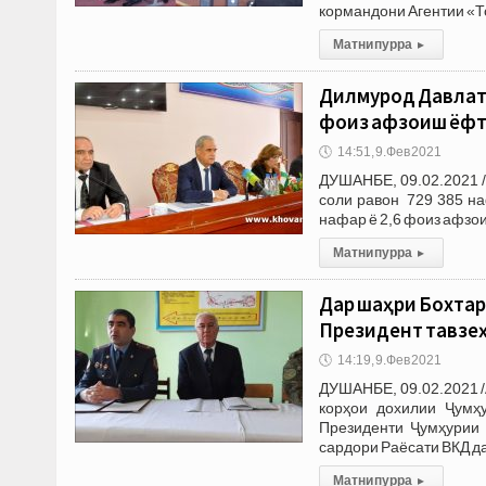
кормандони Агентии «Т
Матни пурра
▸
Дилмурод Давлатз
фоиз афзоиш ёфт
🕔
14:51, 9.Фев 2021
ДУШАНБЕ, 09.02.2021 
соли равон 729 385 на
нафар ё 2,6 фоиз афзои
Матни пурра
▸
Дар шаҳри Бохтар
Президент тавзе
🕔
14:19, 9.Фев 2021
ДУШАНБЕ, 09.02.2021 /
корҳои дохилии Ҷумҳ
Президенти Ҷумҳурии 
сардори Раёсати ВКД да
Матни пурра
▸