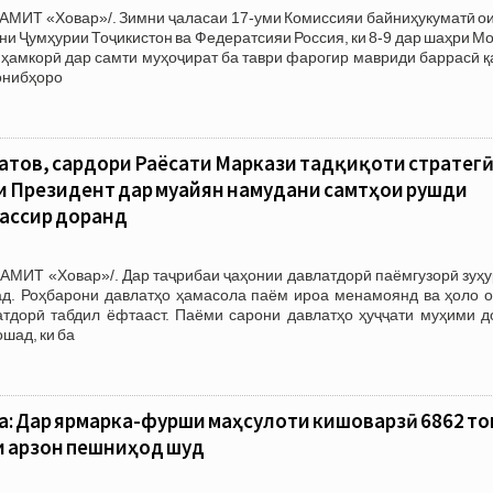
АМИТ «Ховар»/. Зимни ҷаласаи 17-уми Комиссияи байниҳукуматӣ ои
ни Ҷумҳурии Тоҷикистон ва Федератсияи Россия, ки 8-9 дар шаҳри М
 ҳамкорӣ дар самти муҳоҷират ба таври фарогир мавриди баррасӣ 
онибҳоро
тов, сардори Раёсати Маркази тадқиқоти стратегӣ
и Президент дар муайян намудани самтҳои рушди
уассир доранд
АМИТ «Ховар»/. Дар таҷрибаи ҷаҳонии давлатдорӣ паёмгузорӣ зуҳу
ад. Роҳбарони давлатҳо ҳамасола паём ироа менамоянд ва ҳоло о
тдорӣ табдил ёфтааст. Паёми сарони давлатҳо ҳуҷҷати муҳими д
шад, ки ба
: Дар ярмарка-фурӯши маҳсулоти кишоварзӣ 6862 т
и арзон пешниҳод шуд