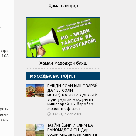
Ҳама наворҳо
6
вари
8 163
Ҳамаи маводҳои бахш
МУСОҲИБА ВА ТАҲЛИЛ
РУШДИ СОҲАИ КИШОВАРЗӢ
ДАР 35 СОЛИ
ИСТИҚЛОЛИЯТИ ДАВЛАТӢ.
Ҳаҷми умумии маҳсулоти
кишоварзӣ 3,7 баробар
афзоиш ёфтааст
рати
аёми
🕔
14:30, 7.Авг 2026
вали
ТАҒЙИРЁБИИ ИҚЛИМ ВА
ПАЙОМАДҲОИ ОН. Дар
соҳаи кишоварзӣ ҳаво ва