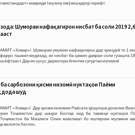
оҷикстандарт» мавриди таҳлилу омӯзиш қарор гирифт.
ода: Шумораи нафақагирон нисбат ба соли 2019 2,
ааст
/АМИТ «Ховар»/. Шумораи умумии нафақагирон дар ҷумҳурӣ то 1 ян
фарро ташкил медиҳад, ки нисбат ба ҳамин давраи соли гузашта 1
ш ёфтааст. Дар ин хусус директори Агентии суғуртаи иҷтимоӣ
 ба сарбозони қисми низомӣ нуктаҳои Паёми
ҳ дода шуд
АМИТ «Ховар»/. Дар қисми низомии Раёсати қӯшунҳои дохилии Вазо
урии Тоҷикистон дар шаҳри Бохтар оид ба тавзеҳи нуктаҳои П
Тоҷикистон ба Маҷлиси Олии мамлакат бо иштироки муовини ав
р вилояти Хатлон,