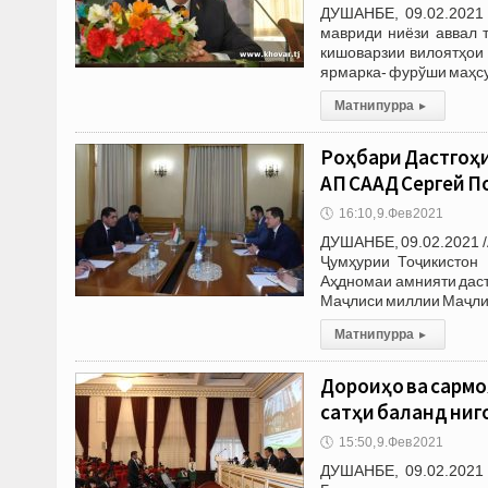
ДУШАНБЕ, 09.02.2021 
мавриди ниёзи аввал 
кишоварзии вилоятҳои
ярмарка- фурўши маҳсу
Матни пурра
▸
Роҳбари Дастгоҳ
АП СААД Сергей П
🕔
16:10, 9.Фев 2021
ДУШАНБЕ, 09.02.2021 
Ҷумҳурии Тоҷикистон
Аҳдномаи амнияти даст
Маҷлиси миллии Маҷли
Матни пурра
▸
Дороиҳо ва сарм
сатҳи баланд ниг
🕔
15:50, 9.Фев 2021
ДУШАНБЕ, 09.02.2021 