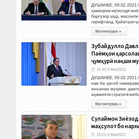
ДУШАНБЕ, 09.02.2021 /
ҳамкории иқтисодӣ миё
баргузор шуд, масоили
гирифтанд. Ҳайатҳои ҷ
Матни пурра
▸
Зубайдулло Давла
Паёмҳои ҳарсола
ҷумҳурӣ нақши м
🕔
16:30, 9.Фев 2021
ДУШАНБЕ, 09.02.2021 /
нав ба ҳисоб намерав
анъанаи муҳими давла
аҳамияти стратегӣ мебо
Матни пурра
▸
Сулаймон Зиёзода
маҳсулот бо нарх
🕔
16:21, 9.Фев 2021