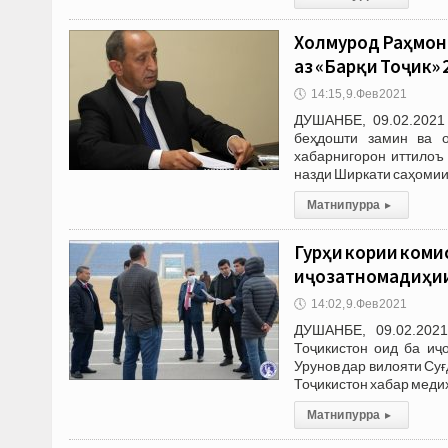
Холмурод Раҳмон:
аз «Барқи Тоҷик»
🕔
14:15, 9.Фев 2021
ДУШАНБЕ, 09.02.2021 
беҳдошти замин ва о
хабарнигорон иттилоъ
назди Ширкати саҳомии
Матни пурра
▸
Гурӯҳи кории ком
иҷозатномадиҳии
🕔
14:02, 9.Фев 2021
ДУШАНБЕ, 09.02.2021
Тоҷикистон оид ба иҷ
Урунов дар вилояти Су
Тоҷикистон хабар медиҳ
Матни пурра
▸