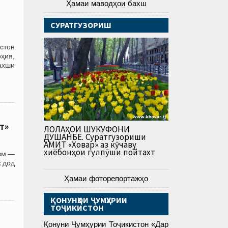
Ҳамаи маводҳои бахш
СУРАТГУЗОРИШ
стон
ҳия,
ахши
т»
ЛОЛАҲОИ ШУКУФОНИ
ДУШАНБЕ. Суратгузориши
АМИТ «Ховар» аз кӯчаву
хиёбонҳои гулпӯши пойтахт
зм —
х дод
Ҳамаи фоторепортажҳо
ҚОНУНҲОИ ҶУМҲУРИИ
ТОҶИКИСТОН
Қонуни Ҷумҳурии Тоҷикистон «Дар