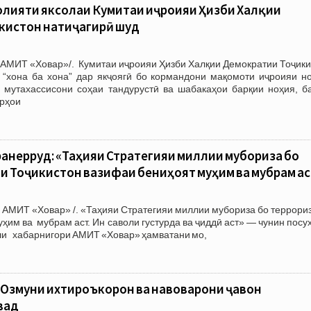
олияти яксолаи Кумитаи иҷроияи Ҳизби Халқии
кистон натиҷагирӣ шуд
/АМИТ «Ховар»/. Кумитаи иҷроияи Ҳизби Халқии Демократии Тоҷики
и “хона ба хона” дар якҷоягӣ бо кормандони мақомоти иҷроияи но
, мутахассисони соҳаи тандурустӣ ва шабакаҳои барқии ноҳия, б
орҳои
анерруд: «Таҳияи Стратегияи миллии мубориза бо
и Тоҷикистон вазифаи бениҳоят муҳим ва мубрам ас
 АМИТ «Ховар» /. «Таҳияи Стратегияи миллии мубориза бо террори
ҳим ва мубрам аст. Ин саволи густурда ва ҷиддӣ аст» — чунин посу
оли хабарнигори АМИТ «Ховар» ҳамватани мо,
 Озмуни ихтироъкорон ва навоварони ҷавон
вад