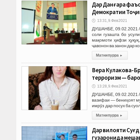
Дар Данғара фаъ
Демократии Тоҷи
🕔
13:31, 9.Фев 2021
ДУШАНБЕ, 09.02.2021 
соли гузашта бо усул
мақомоти ҳифзи ҳуқуқ
ҷавонон ва занон дар к
Матни пурра
▸
Вера Кулакова-Бр
терроризм — баро
🕔
13:28, 9.Фев 2021
ДУШАНБЕ, 09.02.2021 /
вазифаи — бениҳоят му
имрӯз дар посух ба су
Матни пурра
▸
Дар вилояти Суғд
гузаронида меша