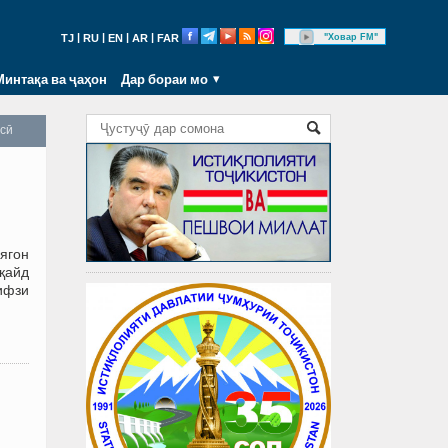
|
|
|
|
"Ховар FM"
TJ
RU
EN
AR
FAR
Минтақа ва ҷаҳон
Дар бораи мо
осӣ
ягон
қайд
ифзи