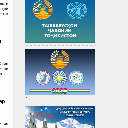
лоти
иҳои
азам
и
Олии
мони
ра аз
>
ар
ирии