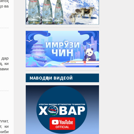
игоҳ
ҳо ва
 дар
, ки
авии
МАВОДҲОИ ВИДЕОӢ
лат,
, ки
ониби