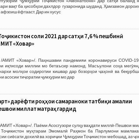
тгузории Ҷумҳурии Тоҷикистон «Амонатбонк» дар сатҳи баланд н
сари вақт ба ҳисобҳои дахлдор гузаронида шуданд. Ҳамзамон дорои
афзоиш ёфтааст. Дар ин хусус
оҷикистон соли 2021 дар сатҳи 7,6 % пешбинӣ
АМИТ «Ховар»
 /АМИТ «Ховар»/. Паҳншавии пандемияи коронавируси COVID-19
ои иқтисоди миллии мо бетаъсир намонд. Масъулони соҳа мегӯянд
нархи молҳои содиротии кишвар дар бозорҳои ҷаҳонӣ ва беқурбш
и асосии тиҷоратии ҷумҳурии мо дар
арт» дарёфти роҳҳои самараноки татбиқи амалии
ешвои миллат матраҳ гардид
АМИТ «Ховар»/. Паёми Асосгузори сулҳу ваҳдати миллӣ-Пешвои мил
 Тоҷикистон муҳтарам Эмомалӣ Раҳмон ба Парлумони мамлакат
ии сиёсати дохилӣ ва хориҷии Ҷумҳурии Тоҷикистон мебошад, аз ҷ