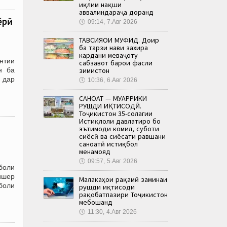
иқлим нақши
аввалиндараҷа доранд
ёрӣ
🕔
09:14, 7.Авг 2026
ТАВСИЯҲОИ МУФИД. Доир
ба тарзи нави захира
кардани меваҷоту
нтии
сабзавот барои фасли
зимистон
н ба
 дар
🕔
10:36, 6.Авг 2026
САНОАТ — МУҲАРРИКИ
РУШДИ ИҚТИСОДӢ.
Тоҷикистон 35-солагии
Истиқлоли давлатиро бо
эътимоди комил, суботи
сиёсӣ ва сиёсати равшани
саноатӣ истиқбол
менамояд
🕔
09:57, 5.Авг 2026
боли
ишер
Малакаҳои рақамӣ заминаи
тболи
рушди иқтисоди
рақобатпазири Тоҷикистон
мебошанд
🕔
11:30, 4.Авг 2026