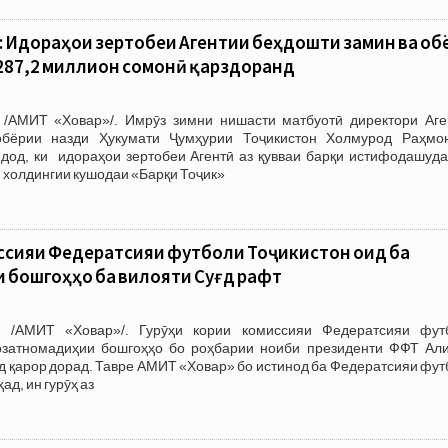
 Идораҳои зертобеи Агентии беҳдошти замин ва об
 287,2 миллион сомонӣ қарздоранд
/АМИТ «Ховар»/. Имрӯз зимни нишасти матбуотӣ директори Аге
бёрии назди Ҳукумати Ҷумҳурии Тоҷикистон Холмурод Раҳмо
 дод, ки идораҳои зертобеи Агентӣ аз қувваи барқи истифодашуда
 холдингии кушодаи «Барқи Тоҷик»
иссияи Федератсияи футболи Тоҷикистон оид ба
 бошгоҳҳо ба вилояти Суғд рафт
 /АМИТ «Ховар»/. Гурӯҳи кории комиссияи Федератсияи фут
озатномадиҳии бошгоҳҳо бо роҳбарии ноиби президенти ФФТ Ал
ғд қарор дорад. Тавре АМИТ «Ховар» бо истинод ба Федератсияи фу
ад, ин гурӯҳ аз