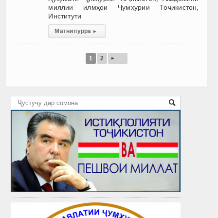
миллии илмҳои Ҷумҳурии Тоҷикистон,
Институти
Матни пурра
▸
▸
1
2