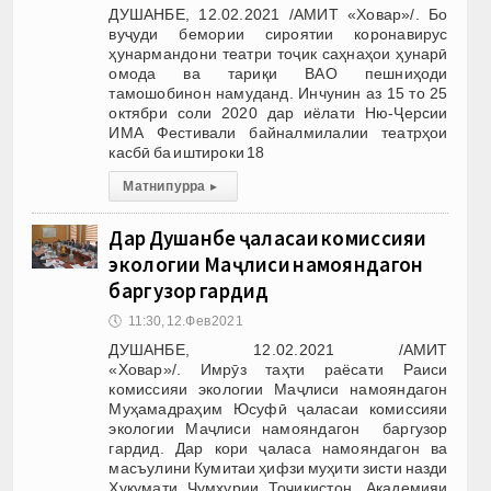
ДУШАНБЕ, 12.02.2021 /АМИТ «Ховар»/. Бо
вуҷуди бемории сироятии коронавирус
ҳунармандони театри тоҷик саҳнаҳои ҳунарӣ
омода ва тариқи ВАО пешниҳоди
тамошобинон намуданд. Инчунин аз 15 то 25
октябри соли 2020 дар иёлати Ню-Ҷерсии
ИМА Фестивали байналмилалии театрҳои
касбӣ ба иштироки 18
Матни пурра
▸
Дар Душанбе ҷаласаи комиссияи
экологии Маҷлиси намояндагон
баргузор гардид
🕔
11:30, 12.Фев 2021
ДУШАНБЕ, 12.02.2021 /АМИТ
«Ховар»/. Имрӯз таҳти раёсати Раиси
комиссияи экологии Маҷлиси намояндагон
Муҳамадраҳим Юсуфӣ ҷаласаи комиссияи
экологии Маҷлиси намояндагон баргузор
гардид. Дар кори ҷаласа намояндагон ва
масъулини Кумитаи ҳифзи муҳити зисти назди
Ҳукумати Ҷумҳурии Тоҷикистон, Академияи