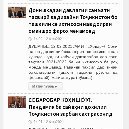
Донишкадаи давлатии санъати
тасвирӣ ва дизайни Тоҷикистон бо
ташкили се ихтисоси нав доираи
омӯзишро фарох менамояд
🕔
14:02, 12.Фев 2021
ДУШАНБЕ, 12.02.2021 /АМИТ «Ховар»/. Соли
равон дар зинаи бакалавриат се ихтисоси нав
кушода шуд, ки қабули довталабон дар соли
таҳсили 2021-2022 ба ин ихтисосҳо ба роҳ
монда мешавад. Раванди таҳсил дар зинаи
бакалавриати (шакли таҳсили рӯзона ва
фосилавӣ), магистатура (рӯзона)
Матни пурра
▸
СЕ БАРОБАР КОҲИШ ЁФТ.
Пандемия ба сайёҳии дохилии
Тоҷикистон зарбаи сахт расонид
🕔
14:01, 12.Фев 2021