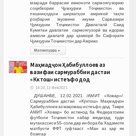
мақсади баррасии имконоти сармоягузорию
соҳибкории Ҷумҳурии Тоҷикистон ва
пешниҳодҳои ширкатҳои амрикоӣ таҳти
роҳбарии муовини якуми Сарвазири
Ҷумҳурии Тоҷикистон Давлаталӣ Саид
Кумитаи давлатии сармоягузорӣ ва идораи
амволи давлатӣ дар ҳамкорӣ бо Сафорати
Ҷумҳурии Тоҷикистон дар Амрико
Матни пурра
▸
Маҳмадҷон Ҳабибуллоев аз
вазифаи сармураббии дастаи
«Кӯктош» истеъфо дод
🕔
16:20, 12.Фев 2021
ДУШАНБЕ, 12.02.2021 /АМИТ «Ховар»/.
Сармураббии дастаи «Кӯктош» Маҳмадҷон
Ҳабибуллоев аз мақомаш истеъфо дод. Тавре
АМИТ «Ховар» бо истинод ба Федератсияи
футболи Тоҷикистон хабар медиҳад, худи
мутахассиси 55-сола дар ин бора ба Хадамоти
матбуоти ФФТ гуфтааст. «Ман аз ҳар як
бозигар