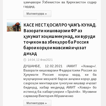
ҳамҷавори Ӯзбекистон ва Қирғизистон содир
гардид.
Матни пурра
▸
КАСЕ НЕСТ ҲОСИЛРО ҶАМЪ КУНАД.
Вазорати кишоварзии ФР аз
ҳукумат хоҳиш мекунад, ки вуруди
тоҷикон ва ӯзбекҳоро ба Россия
барои корҳои мавсимӣ иҷозат
диҳад
🕔
14:04, 12.Фев 2021
ДУШАНБЕ, 12.02.2021 /АМИТ «Ховар»/.
Вазорати кишоварзии Федератсияи Россия аз
Ҳукумати Россия хоҳиш кард, ки ба
муҳоҷирони меҳнатӣ барои анҷоми корҳо дар
саҳроҳои минтақаҳои гуногуни кишвар иҷозат
бидиҳад, хабар медиҳад АМИТ «Ховар» бо
истинод ба хабаргузории «Sputnik». Муовини
сарвазир Виктория Абрамченко
Матни пурра
▸