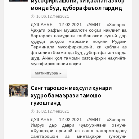
мусофиркашонӣ, ки қаблан аз кор
монда буд, дубора фаъол гардид
🕔
16:06, 12.Фев 2021
ДУШАНБЕ, 12.02.2021 /АМИТ «Ховар»/.
Ҷаҳати рафъи мушкилоти соҳаи нақлиёт ва
бартараф намудани танбашавии сунъӣ дар
ҳудуди роҳҳои марказии ноҳияи Рӯдакӣ
Терминали мусофиркашонӣ, ки қаблан аз
фаъолият боз монда буд, дубора фаъол карда
шуд. Айни ҳол тамоми хатсайрҳои нақлиёти
мусофиркашонии ноҳия
Матни пурра
▸
Сангтарошон маҳсули ҳунари
худро ба маърази тамошо
гузоштанд
🕔
16:02, 12.Фев 2021
ДУШАНБЕ, 12.02.2021 /АМИТ «Ховар»/.
Имрӯз дар даври ҷумҳуриявии озмуни
«Ҳунарҳои ороишӣ аз санг» ҳанармандону
сангтарошон аз минтақаҳои гуногуни