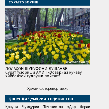
СУРАТГУЗОРИШ
ЛОЛАҲОИ ШУКУФОНИ ДУШАНБЕ.
Суратгузориши АМИТ «Ховар» аз кӯчаву
хиёбонҳои гулпӯши пойтахт
Ҳамаи фоторепортажҳо
ҚОНУНҲОИ ҶУМҲУРИИ ТОҶИКИСТОН
Қонуни Ҷумҳурии Тоҷикистон «Дар бораи