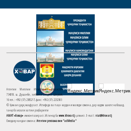
Агентии Миллии Иттилоотии Тоҷикистон
734018. ш. Душанбе, хиёбони Саъдии Шерозӣ,
16 тел.: +992 (37) 2385217, факс: +992 (37) 2232383
© Ҳамаи ҳуқуқ маҳфуз аст. Истифода ва паҳн кардани маводи сомона, дар кадом шакле набошад,
танҳо бо иҷозати хаттии роҳбарияти
АМИТ «Ховар»
имконпазир аст. Истинод ба
www.khovar.tj
ҳатмист. E-mail:
niat@khovar.tj
Омодакунандаи сомона:
Агентии рекламавии "adMedia"