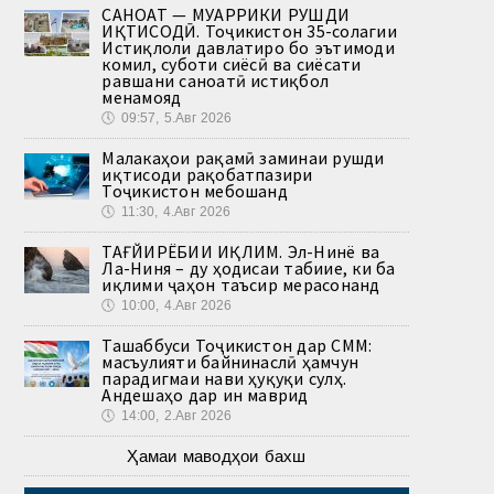
САНОАТ — МУҲАРРИКИ РУШДИ
ИҚТИСОДӢ. Тоҷикистон 35-солагии
Истиқлоли давлатиро бо эътимоди
комил, суботи сиёсӣ ва сиёсати
равшани саноатӣ истиқбол
менамояд
🕔
09:57, 5.Авг 2026
Малакаҳои рақамӣ заминаи рушди
иқтисоди рақобатпазири
Тоҷикистон мебошанд
🕔
11:30, 4.Авг 2026
ТАҒЙИРЁБИИ ИҚЛИМ. Эл-Нинё ва
Ла-Ниня – ду ҳодисаи табиие, ки ба
иқлими ҷаҳон таъсир мерасонанд
🕔
10:00, 4.Авг 2026
Ташаббуси Тоҷикистон дар СММ:
масъулияти байнинаслӣ ҳамчун
парадигмаи нави ҳуқуқи сулҳ.
Андешаҳо дар ин маврид
🕔
14:00, 2.Авг 2026
Ҳамаи маводҳои бахш