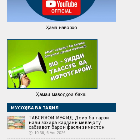
Ҳама наворҳо
Ҳамаи маводҳои бахш
МУСОҲИБА ВА ТАҲЛИЛ
ТАВСИЯҲОИ МУФИД. Доир ба тарзи
нави захира кардани меваҷоту
сабзавот барои фасли зимистон
🕔
10:36, 6.Авг 2026