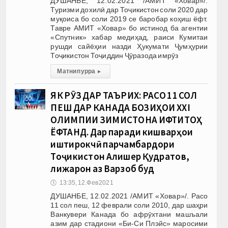
ДУШАНБЕ, 12.02.2021 /АМИТ «Ховар»/.
Туризми дохилӣ дар Тоҷикистон соли 2020 дар
муқоиса бо соли 2019 се баробар коҳиш ёфт.
Тавре АМИТ «Ховар» бо истинод ба агентии
«Спутник» хабар медиҳад, раиси Кумитаи
рушди сайёҳии назди Ҳукумати Ҷумҳурии
Тоҷикистон Тоҷиддин Ҷӯразода имрӯз
Матни пурра
▸
ЯК РӮЗ ДАР ТАЪРИХ: РАСО 11 СОЛ
ПЕШ ДАР КАНАДА БОЗИҲОИ XXI
ОЛИМПИИ ЗИМИСТОНА ИФТИТОҲ
ЁФТАНД. Дар паради кишварҳои
иштирокчӣ парчамбардори
Тоҷикистон Алишер Қудратов,
лижарон аз Варзоб буд
🕔
13:35, 12.Фев 2021
ДУШАНБЕ, 12.02.2021 /АМИТ «Ховар»/. Расо
11 сол пеш, 12 феврали соли 2010, дар шаҳри
Ванкувери Канада бо афрӯхтани машъали
азим дар стадиони «Би-Си Плэйс» маросими