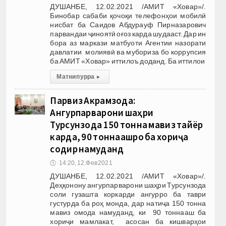
ДУШАНБЕ, 12.02.2021 /АМИТ «Ховар»/.
Бинобар сабаби қочоқи телефонҳои мобилӣ
нисбат ба Саидов Абдурауф Пирназарович
парвандаи ҷиноятӣ оғоз карда шудааст. Дар ин
бора аз маркази матбуоти Агентии назорати
давлатии молиявӣ ва мубориза бо коррупсия
ба АМИТ «Ховар» иттилоъ доданд. Ба иттилои
Матни пурра
▸
Парвиз Акрамзода:
Ангурпарварони шаҳри
Турсунзода 150 тонна мавиз тайёр
карда, 90 тоннаашро ба хориҷа
содир намуданд
🕔
14:20, 12.Фев 2021
ДУШАНБЕ, 12.02.2021 /АМИТ «Ховар»/.
Деҳқонону ангурпарварони шаҳри Турсунзода
соли гузашта коркарди ангурро ба таври
густурда ба роҳ монда, дар натиҷа 150 тонна
мавиз омода намуданд, ки 90 тоннааш ба
хориҷи мамлакат, асосан ба кишварҳои