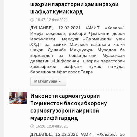
шаҳрии парастории ҳамшираҳои
шафқат кумак кард
🕔
16:47, 12.Фев 2021
ДУШАНБЕ, 12.02.2021 /АМИТ «Ховар»/.
Имрӯз соҳибкор, роҳбари Ҷамъияти дорои
масъулияти маҳдуди «Сарманзил», узви
ҲХДТ ва вакили Маҷлиси вакилони халқи
шаҳри Душанбе Маҳмудҷон Муродов ба
кормандон ва бошандагони Муассисаи
давлатии «Шифохонаи шаҳрии парастории
ҳамшираҳои шафқат» кумак намуда,
барояшон зиёфат орост. Тавре
Матни пурра
▸
Имконоти сармоягузории
Тоҷикистон ба соҳибкорону
сармоягузорони амрикоӣ
муаррифӣ гардид
🕔
16:26, 12.Фев 2021
ДУШАНБЕ, 12.02.2021 /АМИТ «Ховар»/. Бо