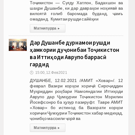
Тоҷикистон — Суғду Хатлон, Бадахшон ва
шаҳри Душанбе, ки дар давраҳои ноҳиявӣ ва
вилоятӣ ғолиб баромада буданд, ҷамъ
омаданд. Кумитаи рушди сайёҳии
Матни пурра
▸
Дар Душанбе дурнамои рушди
ҳамкории дуҷонибаи Тоҷикистон
ва Иттиҳоди Аврупо баррасӣ
гардид
🕔
15:00, 12.Фев 2021
ДУШАНБЕ, 12.02.2021 /АМИТ «Ховар»/. 12
феврал Вазири корҳои хориҷӣ Сироҷиддин
Муҳриддин роҳбари Намояндагии Иттиҳоди
Аврупо дар Ҷумҳурии Тоҷикистон Мэрилин
Йосефсонро ба ҳузур пазируфт. Тавре АМИТ
«Ховар» бо истинод ба Вазорати корҳои
хориҷии Ҷумҳурии Тоҷикистон хабар медиҳад,
ҷонибҳо масоили ҷорӣ ва
Матни пурра
▸