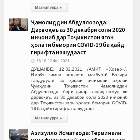
Матни пурра
▸
Ҷамолиддин Абдуллозода:
Дарвоқеъ аз 30 декабри соли 2020
инҷониб дар Тоҷикистон ягон
ҳолати бемории COVID-19 ба қайд
гирифта нашудааст
🕔
16:18, 12.Фев 2021
ДУШАНБЕ, 12.02.2021 /АМИТ «Ховар»/.
Имрӯз зимни нишасти матбуотӣ Вазири
тандурустӣ ва ҳифзи иҷтимоии аҳолии
Ҷумҳурии Тоҷикистон Ҷамолиддин
Абдуллозода бори дигар тасдиқ намуд, ки
дарвоқеъ, аз 30 декабри соли 2020 инҷониб
дар Тоҷикистон ягон ҳолати бемории COVID-
19 ба қайд гирифта нашудааст.
Матни пурра
▸
Азизулло Исматзода: Терминали