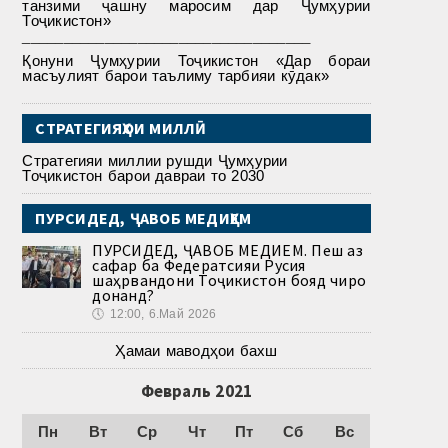
танзими ҷашну маросим дар Ҷумҳурии
Тоҷикистон»
___________________________________
Қонуни Ҷумҳурии Тоҷикистон «Дар бораи
масъулият барои таълиму тарбияи кӯдак»
СТРАТЕГИЯҲОИ МИЛЛӢ
Стратегияи миллии рушди Ҷумҳурии
Тоҷикистон барои давраи то 2030
ПУРСИДЕД, ҶАВОБ МЕДИҲЕМ
ПУРСИДЕД, ҶАВОБ МЕДИҲЕМ. Пеш аз
сафар ба Федератсияи Русия
шаҳрвандони Тоҷикистон бояд чиро
донанд?
🕔
12:00, 6.Май 2026
Ҳамаи маводҳои бахш
Февраль 2021
Пн
Вт
Ср
Чт
Пт
Сб
Вс