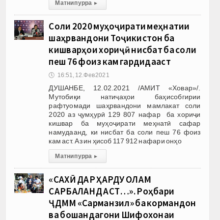
Матни пурра
▸
Соли 2020 муҳоҷирати меҳнатии
шаҳрвандони Тоҷикистон ба
кишварҳои хориҷӣ нисбат ба соли
пеш 76 фоиз кам гардидааст
🕔
16:51, 12.Фев 2021
ДУШАНБЕ, 12.02.2021 /АМИТ «Ховар»/.
Мутобиқи натиҷаҳои баҳисобгирии
рафтуомади шаҳрвандони мамлакат соли
2020 аз ҷумҳурӣ 129 807 нафар ба хориҷи
кишвар ба муҳоҷирати меҳнатӣ сафар
намудаанд, ки нисбат ба соли пеш 76 фоиз
кам аст. Аз ин ҳисоб 117 912 нафари онҳо
Матни пурра
▸
«САХӢ ДАР ҲАРДУ ОЛАМ
САРБАЛАНД АСТ…». Роҳбари
ҶДММ «Сарманзил» ба кормандон
ва бошандагони Шифохонаи