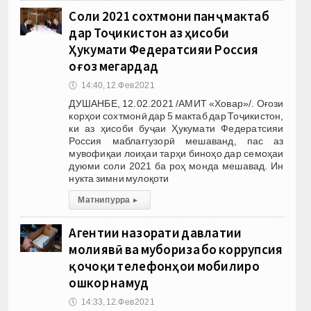
Соли 2021 сохтмони панҷ мактаб
дар Тоҷикистон аз ҳисоби
Ҳукумати Федератсияи Россия
оғоз мегардад
🕔
14:40, 12.Фев 2021
ДУШАНБЕ, 12.02.2021 /АМИТ «Ховар»/. Оғози
корҳои сохтмонӣ дар 5 мактаб дар Тоҷикистон,
ки аз ҳисоби буҷаи Ҳукумати Федератсияи
Россия маблағгузорӣ мешаванд, пас аз
мувофиқаи лоиҳаи тарҳи биноҳо дар семоҳаи
дуюми соли 2021 ба роҳ монда мешавад. Ин
нукта зимни мулоқоти
Матни пурра
▸
Агентии назорати давлатии
молиявӣ ва мубориза бо коррупсия
қочоқи телефонҳои мобилиро
ошкор намуд
🕔
14:33, 12.Фев 2021