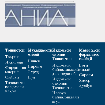
———————————————————-
Тоҷикистон
Муқаддасоти
Иқдомҳои
Мавзеъҳои
миллӣ
ҷаҳонии
фарҳангию
Таърих
Тоҷикистон
сайёҳӣ
Нишон
Иқтисодӣ
Иқдомҳои
Боғи
Парчам
Фарҳанг ва
байналмилалӣ
миллӣ
маориф
Суруд
дар соҳаи об
Саразм
Сайёҳӣ
Пул
Иқдомҳои
Ҳисор
Тоҷикистон
ҷаҳонии
Ҳулбук
ва ҷомеаи
Тоҷикистон
ҷаҳон
Наврӯз
байналмилалӣ
шуд