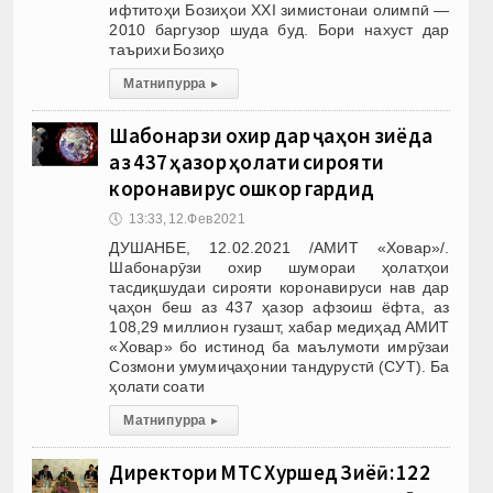
ифтитоҳи Бозиҳои XXI зимистонаи олимпӣ —
2010 баргузор шуда буд. Бори нахуст дар
таърихи Бозиҳо
Матни пурра
▸
Шабонарӯзи охир дар ҷаҳон зиёда
аз 437 ҳазор ҳолати сирояти
коронавирус ошкор гардид
🕔
13:33, 12.Фев 2021
ДУШАНБЕ, 12.02.2021 /АМИТ «Ховар»/.
Шабонарӯзи охир шумораи ҳолатҳои
тасдиқшудаи сирояти коронавируси нав дар
ҷаҳон беш аз 437 ҳазор афзоиш ёфта, аз
108,29 миллион гузашт, хабар медиҳад АМИТ
«Ховар» бо истинод ба маълумоти имрӯзаи
Созмони умумиҷаҳонии тандурустӣ (СУТ). Ба
ҳолати соати
Матни пурра
▸
Директори МТС Хуршед Зиёӣ: 122