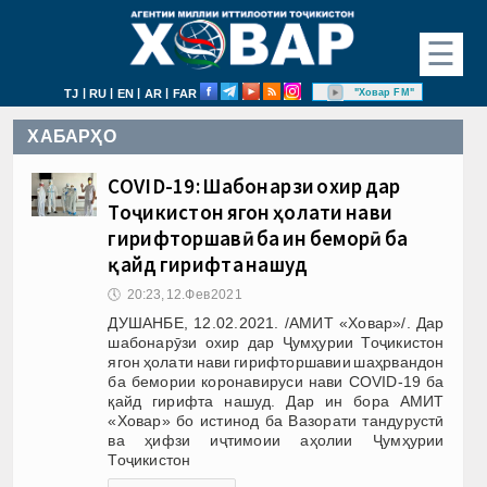
☰
|
|
|
|
"Ховар FM"
TJ
RU
EN
AR
FAR
ХАБАРҲО
COVID-19: Шабонарӯзи охир дар
Тоҷикистон ягон ҳолати нави
гирифторшавӣ ба ин беморӣ ба
қайд гирифта нашуд
🕔
20:23, 12.Фев 2021
ДУШАНБЕ, 12.02.2021. /АМИТ «Ховар»/. Дар
шабонарӯзи охир дар Ҷумҳурии Тоҷикистон
ягон ҳолати нави гирифторшавии шаҳрвандон
ба бемории коронавируси нави COVID-19 ба
қайд гирифта нашуд. Дар ин бора АМИТ
«Ховар» бо истинод ба Вазорати тандурустӣ
ва ҳифзи иҷтимоии аҳолии Ҷумҳурии
Тоҷикистон