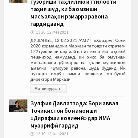
гузориши таҳлилию иттилоотӣ
таҳия шуд, ки ба омӯзиши
масъалаҳои рӯзмарра равона
гардидаанд
🕔
13:20, 12.Фев 2021
ДУШАНБЕ, 12.02.2021 /АМИТ «Ховар»/. Соли
2020 кормандони Маркази татқиқоти стратегӣ
122 гузориши таҳлилӣ ва иттилоотию таҳлилӣ
пешниҳод намуданд, ки онҳо ба омӯзиши
масъалаҳои рӯзмарра ва ҳалли мушкилоти
амалии ҷумҳурӣ равона шуда буданд. Ин
нуктаро имрӯз зимни нишасти матбуотӣ
директори Маркази
Матни пурра
▸
Зулфия Давлатзода: Бори аввал
Тоҷикистон бо намоиши
«Дирафши ковиёнӣ» дар ИМА
муаррифӣ гардид
🕔
13:10, 12.Фев 2021