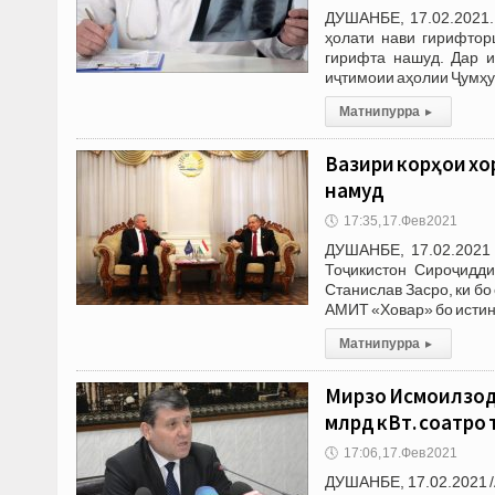
ДУШАНБЕ, 17.02.2021.
ҳолати нави гирифтор
гирифта нашуд. Дар и
иҷтимоии аҳолии Ҷумҳу
Матни пурра
▸
Вазири корҳои хо
намуд
🕔
17:35, 17.Фев 2021
ДУШАНБЕ, 17.02.2021 
Тоҷикистон Сироҷидд
Станислав Засро, ки бо
АМИТ «Ховар» бо исти
Матни пурра
▸
Мирзо Исмоилзода
млрд кВт. соатро
🕔
17:06, 17.Фев 2021
ДУШАНБЕ, 17.02.2021 