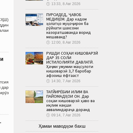
🕔
13:33, 8.Авг 2026
ПУРСИДЕД, ҶАВОБ
МЕДИҲЕМ. Дар кадом
СҲШ)
ҳолатҳо муҳоҷирон ба
иддин
рӯйхати шахсони
ъалаи
назоратшаванда ворид
мешаванд?
🕔
12:00, 8.Авг 2026
РУШДИ СОҲАИ КИШОВАРЗӢ
ДАР 35 СОЛИ
яи
ИСТИҚЛОЛИЯТИ ДАВЛАТӢ.
Ҳаҷми умумии маҳсулоти
кишоварзӣ 3,7 баробар
афзоиш ёфтааст
🕔
14:30, 7.Авг 2026
тсия
и дар
ТАҒЙИРЁБИИ ИҚЛИМ ВА
мрӯз
ПАЙОМАДҲОИ ОН. Дар
соҳаи кишоварзӣ ҳаво ва
иқлим нақши
аввалиндараҷа доранд
🕔
09:14, 7.Авг 2026
.
Ҳамаи маводҳои бахш