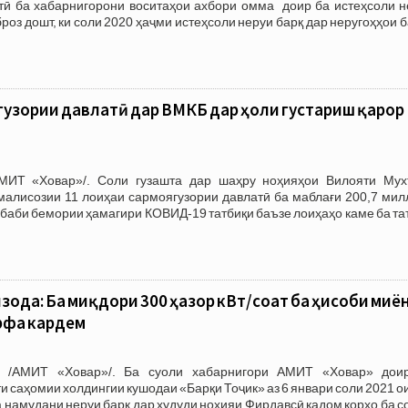
тӣ ба хабарнигорони воситаҳои ахбори омма доир ба истеҳсоли н
роз дошт, ки соли 2020 ҳаҷми истеҳсоли неруи барқ дар неругоҳҳои 
узории давлатӣ дар ВМКБ дар ҳоли густариш қарор
АМИТ «Ховар»/. Соли гузашта дар шаҳру ноҳияҳои Вилояти Мух
малисозии 11 лоиҳаи сармоягузории давлатӣ ба маблағи 200,7 мил
сабаби бемории ҳамагири КОВИД-19 татбиқи баъзе лоиҳаҳо каме ба т
ода: Ба миқдори 300 ҳазор кВт/соат ба ҳисоби миё
рфа кардем
1 /АМИТ «Ховар»/. Ба суоли хабарнигори АМИТ «Ховар» дои
 саҳомии холдингии кушодаи «Барқи Тоҷик» аз 6 январи соли 2021 о
намудани неруи барқ дар ҳудуди ноҳияи Фирдавсӣ кадом корҳо ба 