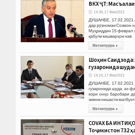
ВКХ ҶТ: Масъалаи
🕔
14:36, 17.Фев 2021
ДУШАНБЕ, 17.02.2021 
дар рӯзномаи Созмон н
Муҳриддин 15 феврал з
қабули кишварҳои нав
Матни пурра
▸
Шоҳин Саидзода: 
гузаронида шуда
🕔
14:10, 17.Фев 2021
ДУШАНБЕ, 17.02.2021 
гузаронида шуда, аз ф
кори онҳо баробари д
зимни нишасти матбуот
Матни пурра
▸
COVAX БА ИНТИҚ
Тоҷикистон 732 ҳ