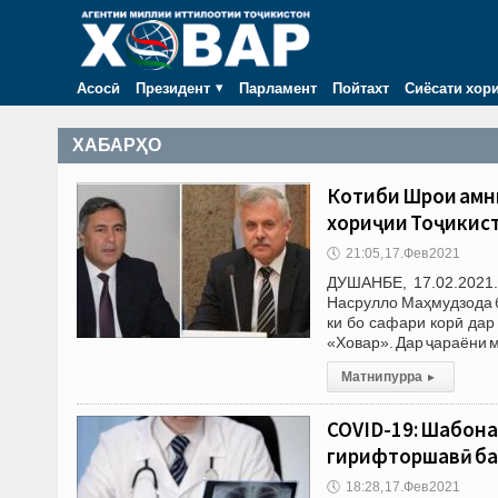
Асосӣ
Президент
Парламент
Пойтахт
Сиёсати хор
ХАБАРҲО
Котиби Шӯрои амн
хориҷии Тоҷикист
🕔
21:05, 17.Фев 2021
ДУШАНБЕ, 17.02.2021.
Насрулло Маҳмудзода 
ки бо сафари корӣ да
«Ховар». Дар ҷараёни 
Матни пурра
▸
COVID-19: Шабона
гирифторшавӣ ба 
🕔
18:28, 17.Фев 2021