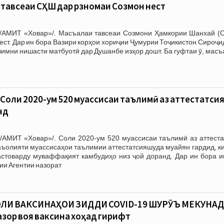
 тавсеаи СҲШ дар рӯзномаи Созмон нест
/АМИТ «Ховар»/. Масъалаи тавсеаи Созмони Ҳамкории Шанхай (
ест. Дар ин бора Вазири корҳои хориҷии Ҷумурии Тоҷикистон Сироҷ
имни нишасти матбуотӣ дар Душанбе изҳор дошт. Ба гуфтаи ӯ, мас
Соли 2020-ум 520 муассисаи таълимӣ аз аттестатси
нд
/АМИТ «Ховар»/. Соли 2020-ум 520 муассисаи таълимӣ аз аттеста
аъолияти муассисаҳои таълимии аттестатсияшуда муайян гардид, к
астоварду муваффақият камбудиҳо низ ҷой доранд. Дар ин бора и
ии Агентии назорат
ОЛИ ВАКСИНАҲОИ ЗИДДИ COVID-19 ШУРӮЪ МЕКУНАД
азор воя ваксина хоҳад гирифт