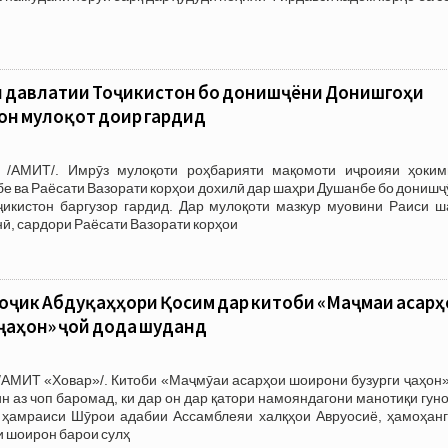
 давлатии Тоҷикистон бо донишҷӯёни Донишгоҳи
он мулоқот доир гардид
 /АМИТ/. Имрӯз мулоқоти роҳбарияти мақомоти иҷроияи ҳоким
е ва Раёсати Вазорати корҳои дохилӣ дар шаҳри Душанбе бо дониш
икистон баргузор гардид. Дар мулоқоти мазкур муовини Раиси ш
, сардори Раёсати Вазорати корҳои
ҷик Абдуқаҳҳори Қосим дар китоби «Маҷмӯаи асарҳ
ҷаҳон» ҷой дода шуданд
/АМИТ «Ховар»/. Китоби «Маҷмӯаи асарҳои шоирони бузурги ҷаҳон»
 аз чоп баромад, ки дар он дар қатори намояндагони манотиқи гун
 ҳамраиси Шӯрои адабии Ассамблеяи халқҳои Авруосиё, ҳамоҳанг
 шоирон барои сулҳ