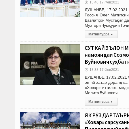
🕔
13:46, 17.Фев 2021
ДУШАНБЕ, 17.02.2021 
Россия Олег Матитсин
Давлатҳои Мустақил да
Мухтори Ҷумҳурии Тоҷ
Матни пурра
▸
СУТ КАЙ ЭЪЛОН М
намояндаи Созмо
Вуйнович суҳбат 
🕔
13:38, 17.Фев 2021
ДУШАНБЕ, 17.02.2021 /
он чӣ хатар доранд в
«Ховар» иттилоъ меди
Мелита Вуйнович
Матни пурра
▸
ЯК РӮЗ ДАР ТАЪРИ
«Ховар» сарсухан
Пиотровскийро б