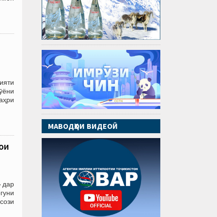
ияти
ҷӯёни
аҳри
МАВОДҲОИ ВИДЕОӢ
ои
 дар
огуни
сози