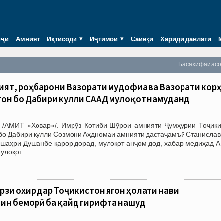
иҷӣ
Амният
Иқтисодӣ
Иҷтимоӣ
Сайёҳӣ
Хариди давлатӣ
Ба саҳифаи ас
ият, роҳбарони Вазорати мудофиа ва Вазорати кор
он бо Дабири кулли СААД мулоқот намуданд
 /АМИТ «Ховар»/. Имрӯз Котиби Шӯрои амнияти Ҷумҳурии Тоҷики
бо Дабири кулли Созмони Аҳдномаи амнияти дастаҷамъӣ Станислав 
р шаҳри Душанбе қарор дорад, мулоқот анҷом дод, хабар медиҳад 
мулоқот
рӯзи охир дар Тоҷикистон ягон ҳолати нави
ин беморӣ ба қайд гирифта нашуд