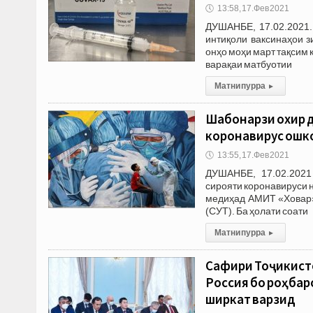
🕔
13:58, 17.Фев 2021
ДУШАНБЕ, 17.02.2021.
интиқоли ваксинаҳои з
онҳо моҳи март тақсим 
варақаи матбуотии
Матни пурра
▸
Шабонарӯзи охир д
коронавирус ошк
🕔
13:55, 17.Фев 2021
ДУШАНБЕ, 17.02.2021
сирояти коронавируси н
медиҳад АМИТ «Ховар»
(СУТ). Ба ҳолати соати
Матни пурра
▸
Сафири Тоҷикист
Россия бо роҳба
ширкат варзид