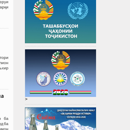
еруи
барқи
тори
лион
аъхир
на
>
р ба
ид ба
сомон