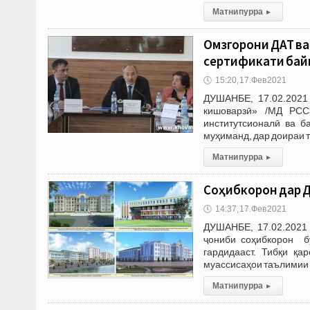
Матни пурра
▸
Омӯзгорони ДАТ в
сертификати бай
🕔
15:20, 17.Фев 2021
ДУШАНБЕ, 17.02.2021
кишоварзӣ» /МД РССК
институтсионалӣ ва б
муҳиманд, дар доираи 
Матни пурра
▸
Соҳибкорон дар Д
🕔
14:37, 17.Фев 2021
ДУШАНБЕ, 17.02.2021
ҷониби соҳибкорон 
гардидааст. Тибқи қ
муассисаҳои таълимии 
Матни пурра
▸