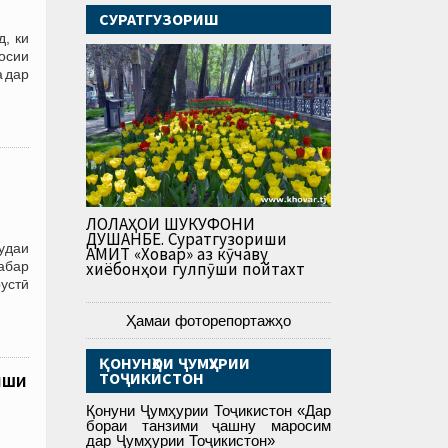
СУРАТГУЗОРИШ
, ки
осии
а дар
ЛОЛАҲОИ ШУКУФОНИ
ДУШАНБЕ. Суратгузориши
удаи
АМИТ «Ховар» аз кӯчаву
хабар
хиёбонҳои гулпӯши пойтахт
устӣ
Ҳамаи фоторепортажҳо
ҚОНУНҲОИ ҶУМҲУРИИ
иши
ТОҶИКИСТОН
Қонуни Ҷумҳурии Тоҷикистон «Дар
бораи танзими ҷашну маросим
дар Ҷумҳурии Тоҷикистон»