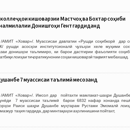
а коллеҷҳои кишоварзии Мастчоҳ ва Бохтар соҳиби
налмилалии Донишгоҳи Гент гардиданд
 /АМИТ «Ховар»/. Муассисаи давлатии «Рушди соҳибкорӣ дар с
/ рушди асосҳои институтсионалӣ ҷузъҳои хеле муҳими сох
азаи донишҳои таълимиро, ки барои дастгирии фаъолияти соҳиб
татбиқи лоиҳаи тиҷоратикунонии соҳаи кишоварзӣ тақвият мебахшад.
ушанбе 7 муассисаи таълимӣ месозанд
 /АМИТ «Ховар»/. Имсол дар пойтахти мамлакат-шаҳри Душанб
бунёди 7 муассисаи таълимӣ барои 6832 нафар хонанда пеш
арорҳои Раиси шаҳри Душанбе муҳтарам Рустами Эмомалӣ лоиҳ
мазкур таҳия гардида, дар минтақаҳои аҳолинишини пойтахт,