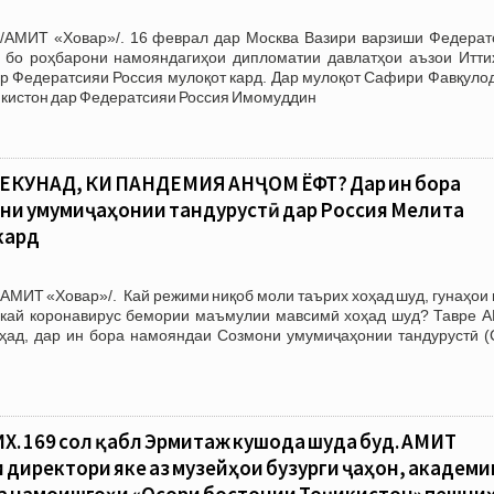
/АМИТ «Ховар»/. 16 феврал дар Москва Вазири варзиши Федерат
 бо роҳбарони намояндагиҳои дипломатии давлатҳои аъзои Итти
р Федератсияи Россия мулоқот кард. Дар мулоқот Сафири Фавқулод
икистон дар Федератсияи Россия Имомуддин
ЕКУНАД, КИ ПАНДЕМИЯ АНҶОМ ЁФТ? Дар ин бора
ни умумиҷаҳонии тандурустӣ дар Россия Мелита
кард
АМИТ «Ховар»/. Кай режими ниқоб моли таърих хоҳад шуд, гунаҳои
а кай коронавирус бемории маъмулии мавсимӣ хоҳад шуд? Тавре 
ҳад, дар ин бора намояндаи Созмони умумиҷаҳонии тандурустӣ (
Х. 169 сол қабл Эрмитаж кушода шуда буд. АМИТ
и директори яке аз музейҳои бузурги ҷаҳон, академи
а намоишгоҳи «Осори бостонии Тоҷикистон» пешни