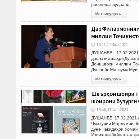
расонида шудаанд,
Матни пурра
▸
Дар Филармонияи
миллии Тоҷикист
🕔
16:11, 17.Фев 2021
ДУШАНБЕ, 17.02.2021
давлатии шаҳри Душанб
Донишгоҳи миллии Тоҷ
Душанбе Мавсума Муинӣ
Матни пурра
▸
Шеърҳои шоири то
шоирони бузурги 
🕔
15:40, 17.Фев 2021
ДУШАНБЕ, 17.02.2021 
Ҷумҳурии Мардумии Чин
дунё чакидаҳои хомаи
Итииҳоди байналхалқии