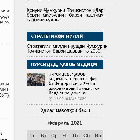
___________________________________
Қонуни Ҷумҳурии Тоҷикистон «Дар
сияи
бораи масъулият барои таълиму
ҳоди
тарбияи кӯдак»
а ва
СТРАТЕГИЯҲОИ МИЛЛӢ
Стратегияи миллии рушди Ҷумҳурии
Тоҷикистон барои давраи то 2030
ПУРСИДЕД, ҶАВОБ МЕДИҲЕМ
ПУРСИДЕД, ҶАВОБ
МЕДИҲЕМ. Пеш аз сафар
ба Федератсияи Русия
 нави
шаҳрвандони Тоҷикистон
АМИТ
бояд чиро донанд?
СУТ)
🕔
12:00, 6.Май 2026
Ҳамаи маводҳои бахш
Февраль 2021
к
Пн
Вт
Ср
Чт
Пт
Сб
Вс
ҳод