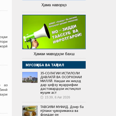
Ҳама наворҳо
оҳаи
тори
корӣ
Ҳамаи маводҳои бахш
МУСОҲИБА ВА ТАҲЛИЛ
35-СОЛАГИИ ИСТИҚЛОЛИ
ДАВЛАТӢ ВА ОСОРХОНАИ
МИЛЛӢ. Нақши ин ниҳод
дар ҳифзу муаррифии
е аз
дастовардҳои истиқлол
бинӣ
муҳим аст
аҳои
🕔
15:39, 8.Авг 2026
ТАВСИЯИ МУФИД. Доир ба
пӯпаки ҷуворимакка ва
фоидаи он