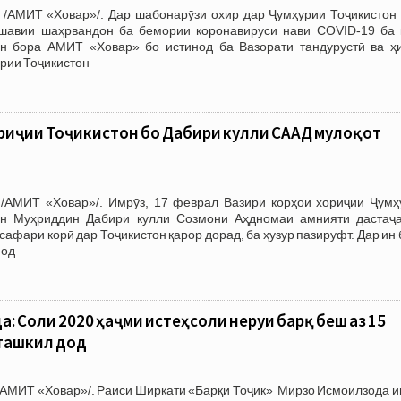
 /АМИТ «Ховар»/. Дар шабонарӯзи охир дар Ҷумҳурии Тоҷикистон 
шавии шаҳрвандон ба бемории коронавируси нави COVID-19 ба 
н бора АМИТ «Ховар» бо истинод ба Вазорати тандурустӣ ва ҳ
рии Тоҷикистон
риҷии Тоҷикистон бо Дабири кулли СААД мулоқот
/АМИТ «Ховар»/. Имрӯз, 17 феврал Вазири корҳои хориҷии Ҷумҳ
ин Муҳриддин Дабири кулли Созмони Аҳдномаи амнияти дастаҷ
 сафари корӣ дар Тоҷикистон қарор дорад, ба ҳузур пазируфт. Дар ин
нод
: Соли 2020 ҳаҷми истеҳсоли неруи барқ беш аз 15
 ташкил дод
/АМИТ «Ховар»/. Раиси Ширкати «Барқи Тоҷик» Мирзо Исмоилзода и