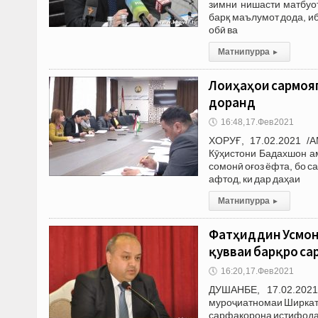
зимни нишасти матбуо
барқ маълумот дода, иб
обӣ ва
Матни пурра
▸
Лоиҳаҳои сармояг
доранд
🕔
16:48, 17.Фев 2021
ХОРУҒ, 17.02.2021 /
Кӯҳистони Бадахшон а
сомонӣ оғоз ёфта, бо 
афтод, ки дар даҳаи
Матни пурра
▸
Фатҳиддин Усмонз
қувваи барқро са
🕔
16:20, 17.Фев 2021
ДУШАНБЕ, 17.02.202
муроҷиатномаи Ширкати
сарфакорона истифода 