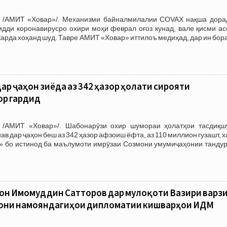
 /АМИТ «Ховар»/. Механизми байналмилалии COVAX нақша дорад
идди коронавирусро охири моҳи феврал оғоз кунад, вале қисми ас
карда хоҳанд шуд. Тавре АМИТ «Ховар» иттилоъ медиҳад, дар ин бор
ар ҷаҳон зиёда аз 342 ҳазор ҳолати сирояти
ор гардид
 /АМИТ «Ховар»/. Шабонарӯзи охир шумораи ҳолатҳои тасдиқш
ав дар ҷаҳон беш аз 342 ҳазор афзоиш ёфта, аз 110 миллион гузашт, 
 бо истинод ба маълумоти имрӯзаи Созмони умумиҷаҳонии тандур
он Имомуддин Сатторов дар мулоқоти Вазири варз
рони намояндагиҳои дипломатии кишварҳои ИДМ