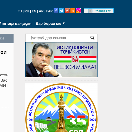
|
|
|
|
"Ховар FM"
TJ
RU
EN
AR
FAR
Минтақа ва ҷаҳон
Дар бораи мо
осӣ
ҳои
стон
Зас,
АМИТ