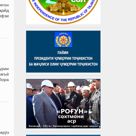
ягон
қайд
ифзи
урии
амъӣ
 бора
мрӯз