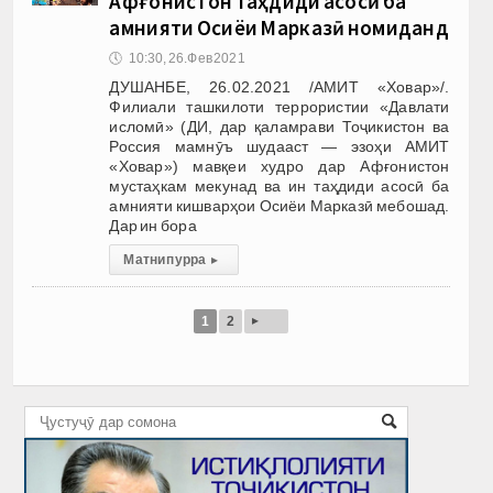
Афғонистон таҳдиди асосӣ ба
амнияти Осиёи Марказӣ номиданд
🕔
10:30, 26.Фев 2021
ДУШАНБЕ, 26.02.2021 /АМИТ «Ховар»/.
Филиали ташкилоти террористии «Давлати
исломӣ» (ДИ, дар қаламрави Тоҷикистон ва
Россия мамнӯъ шудааст — эзоҳи АМИТ
«Ховар») мавқеи худро дар Афғонистон
мустаҳкам мекунад ва ин таҳдиди асосӣ ба
амнияти кишварҳои Осиёи Марказӣ мебошад.
Дар ин бора
Матни пурра
▸
▸
1
2