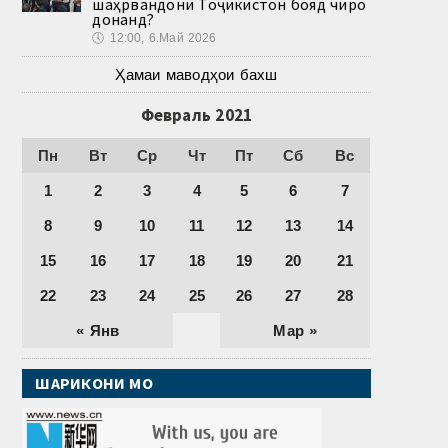
шаҳрвандони Тоҷикистон бояд чиро
донанд?
🕔
12:00, 6.Май 2026
Ҳамаи маводҳои бахш
Февраль 2021
Пн
Вт
Ср
Чт
Пт
Сб
Вс
1
2
3
4
5
6
7
8
9
10
11
12
13
14
15
16
17
18
19
20
21
22
23
24
25
26
27
28
« Янв
Мар »
ШАРИКОНИ МО