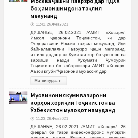
Москва ҷашни Наврӯзро дар НДХХ
бо ҳамоиши идона таҷлил
мекунанд
🕔
11:42, 26.Фев 2021
ДУШАНБЕ, 26.02.2021 /АМИТ «Ховар»/.
Имсол ҷавонони Тоҷикистон, ки дар
Федератсияи Россия таҳсил мекунанд, Иди
байналмилалии Наврӯзро ҷашн мегиранд,
иттило доданд аз Кумитаи кор бо ҷавонон ва
варзиши назди Ҳукумати Ҷумҳурии
Тоҷикистон ба хабарнигори АМИТ «Ховар».
Аъзои клуби “Ҷавонони муҳассил дар
Матни пурра
▸
Муовинони якуми вазирони
корҳои хориҷии Тоҷикистон ва
Ӯзбекистон мулоқот намуданд
🕔
11:23, 26.Фев 2021
ДУШАНБЕ, 26.02.2021 /АМИТ «Ховар»/. 26
феврал ба таври видеоконфронс мулоқоти
муовини якуми Вазири корҳои хориҷии