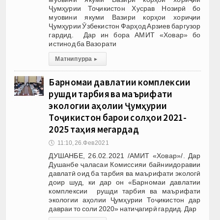
Ҷумҳурии Тоҷикистон Хусрав Нозирӣ бо
муовини якуми Вазири корҳои хориҷии
Ҷумҳурии Ӯзбекистон Фарҳод Арзиев баргузор
гардид. Дар ин бора АМИТ «Ховар» бо
истинод ба Вазорати
Матни пурра
▸
Барномаи давлатии комплексии
рушди тарбия ва маърифати
экологии аҳолии Ҷумҳурии
Тоҷикистон барои солҳои 2021-
2025 таҳия мегардад
🕔
11:10, 26.Фев 2021
ДУШАНБЕ, 26.02.2021 /АМИТ «Ховар»/. Дар
Душанбе ҷаласаи Комиссияи байниидоравии
давлатӣ оид ба тарбия ва маърифати экологӣ
доир шуд, ки дар он «Барномаи давлатии
комплексии рушди тарбия ва маърифати
экологии аҳолии Ҷумҳурии Тоҷикистон дар
давраи то соли 2020» натиҷагирӣ гардид. Дар