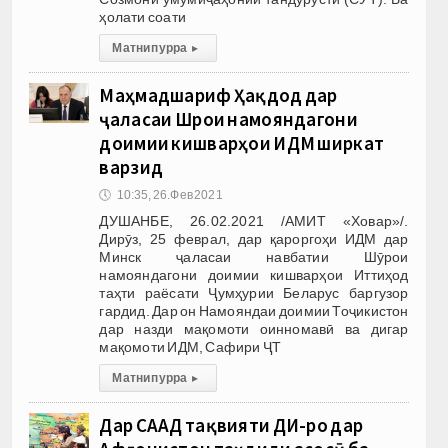
ҳолати соати
Матни пурра
▸
Маҳмадшариф Ҳақдод дар
ҷаласаи Шӯрои намояндагони
доимии кишварҳои ИДМ ширкат
варзид
🕔
10:35, 26.Фев 2021
ДУШАНБЕ, 26.02.2021 /АМИТ «Ховар»/.
Дирӯз, 25 феврал, дар қароргоҳи ИДМ дар
Минск ҷаласаи навбатии Шӯрои
намояндагони доимии кишварҳои Иттиҳод
таҳти раёсати Ҷумҳурии Беларус баргузор
гардид. Дар он Намояндаи доимии Тоҷикистон
дар назди мақомоти оинномавӣ ва дигар
мақомоти ИДМ, Сафири ҶТ
Матни пурра
▸
Дар СААД тақвияти ДИ-ро дар