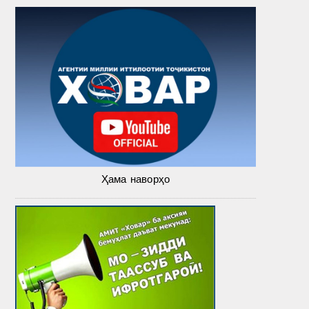
Ҳама наворҳо