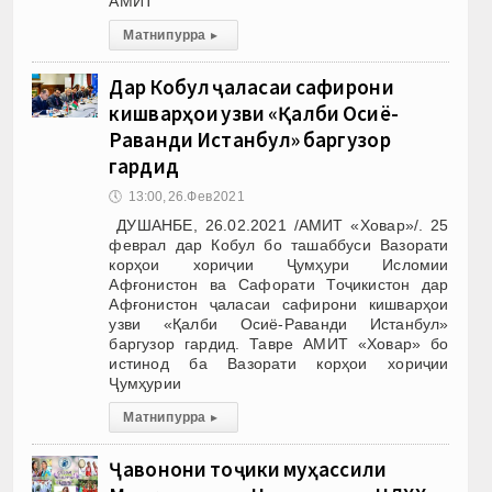
АМИТ
Матни пурра
▸
Дар Кобул ҷаласаи сафирони
кишварҳои узви «Қалби Осиё-
Раванди Истанбул» баргузор
гардид
🕔
13:00, 26.Фев 2021
ДУШАНБЕ, 26.02.2021 /АМИТ «Ховар»/. 25
феврал дар Кобул бо ташаббуси Вазорати
корҳои хориҷии Ҷумҳури Исломии
Афғонистон ва Сафорати Тоҷикистон дар
Афғонистон ҷаласаи сафирони кишварҳои
узви «Қалби Осиё-Раванди Истанбул»
баргузор гардид. Тавре АМИТ «Ховар» бо
истинод ба Вазорати корҳои хориҷии
Ҷумҳурии
Матни пурра
▸
Ҷавонони тоҷики муҳассили