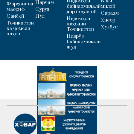
Иқдомҳои
Боғи
Парчам
Фарҳанг ва
байналмилалӣ
миллӣ
маориф
Суруд
дар соҳаи об
Саразм
Сайёҳӣ
Пул
Иқдомҳои
Ҳисор
Тоҷикистон
ҷаҳонии
Ҳулбук
ва ҷомеаи
Тоҷикистон
ҷаҳон
Наврӯз
байналмилалӣ
шуд