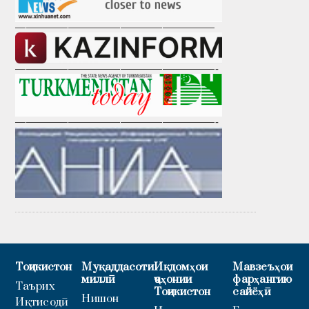
———————————————————
———————————————————-
———————————————————-
Тоҷикистон
Муқаддасоти
Иқдомҳои
Мавзеъҳои
миллӣ
ҷаҳонии
фарҳангию
Таърих
Тоҷикистон
сайёҳӣ
Нишон
Иқтисодӣ