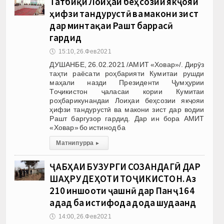
Татбиқи Лоиҳаи беҳсозии якҷояи
ҳифзи тандурустӣ ва макони зист
дар минтақаи Рашт баррасӣ
гардид
🕔
15:10, 26.Фев 2021
ДУШАНБЕ, 26.02.2021 /АМИТ «Ховар»/. Дирӯз
таҳти раёсати роҳбарияти Кумитаи рушди
маҳали назди Президенти Ҷумҳурии
Тоҷикистон ҷаласаи кории Кумитаи
роҳбарикунандаи Лоиҳаи беҳсозии якҷояи
ҳифзи тандурустӣ ва макони зист дар водии
Рашт баргузор гардид. Дар ин бора АМИТ
«Ховар» бо истинод ба
Матни пурра
▸
ҶАБҲАИ БУЗУРГИ СОЗАНДАГӢ ДАР
ШАҲРУ ДЕҲОТИ ТОҶИКИСТОН. Аз
210 иншооти ҷашнӣ дар Панҷ 164
адад ба истифода дода шудаанд
🕔
14:00, 26.Фев 2021