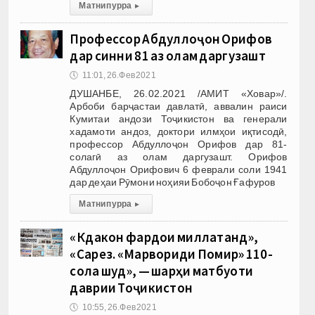
Матни пурра
▸
Профессор Абдуллоҷон Орифов
дар синни 81 аз олам даргузашт
🕔
11:01, 26.Фев 2021
ДУШАНБЕ, 26.02.2021 /АМИТ «Ховар»/.
Арбоби барҷастаи давлатӣ, аввалин раиси
Кумитаи андози Тоҷикистон ва генерали
хадамоти андоз, доктори илмҳои иқтисодӣ,
профессор Абдуллоҷон Орифов дар 81-
солагӣ аз олам даргузашт. Орифов
Абдуллоҷон Орифович 6 феврали соли 1941
дар деҳаи Рӯмони ноҳияи Бобоҷон Ғафуров
Матни пурра
▸
«Кӯдакон фардои миллатанд»,
«Сарез. «Марвориди Помир» 110-
сола шуд», — шарҳи матбуоти
даврии Тоҷикистон
🕔
10:55, 26.Фев 2021