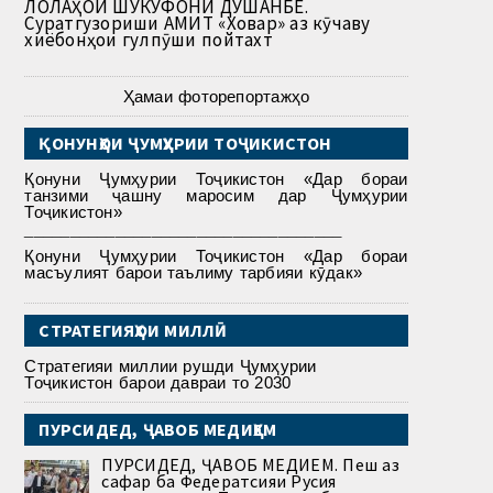
ЛОЛАҲОИ ШУКУФОНИ ДУШАНБЕ.
Суратгузориши АМИТ «Ховар» аз кӯчаву
хиёбонҳои гулпӯши пойтахт
Ҳамаи фоторепортажҳо
ҚОНУНҲОИ ҶУМҲУРИИ ТОҶИКИСТОН
Қонуни Ҷумҳурии Тоҷикистон «Дар бораи
танзими ҷашну маросим дар Ҷумҳурии
Тоҷикистон»
___________________________________
Қонуни Ҷумҳурии Тоҷикистон «Дар бораи
масъулият барои таълиму тарбияи кӯдак»
СТРАТЕГИЯҲОИ МИЛЛӢ
Стратегияи миллии рушди Ҷумҳурии
Тоҷикистон барои давраи то 2030
ПУРСИДЕД, ҶАВОБ МЕДИҲЕМ
ПУРСИДЕД, ҶАВОБ МЕДИҲЕМ. Пеш аз
сафар ба Федератсияи Русия