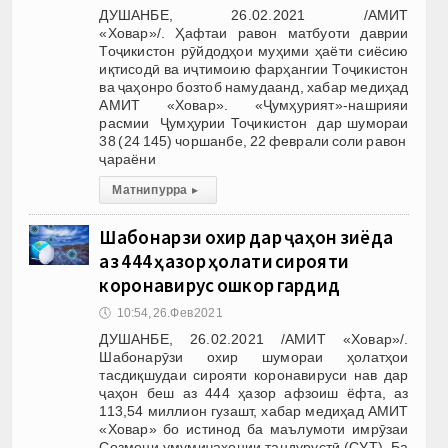
ДУШАНБЕ, 26.02.2021 /АМИТ
«Ховар»/. Ҳафтаи равон матбуоти даврии
Тоҷикистон рӯйдодҳои муҳими ҳаёти сиёсию
иқтисодӣ ва иҷтимоию фарҳангии Тоҷикистон
ва ҷаҳонро бозтоб намудаанд, хабар медиҳад
АМИТ «Ховар». «Ҷумҳурият»-нашрияи
расмии Ҷумҳурии Тоҷикистон дар шумораи
38 (24 145) чоршанбе, 22 феврали соли равон
ҷараёни
Матни пурра
▸
Шабонарӯзи охир дар ҷаҳон зиёда
аз 444 ҳазор ҳолати сирояти
коронавирус ошкор гардид
🕔
10:54, 26.Фев 2021
ДУШАНБЕ, 26.02.2021 /АМИТ «Ховар»/.
Шабонарӯзи охир шумораи ҳолатҳои
тасдиқшудаи сирояти коронавируси нав дар
ҷаҳон беш аз 444 ҳазор афзоиш ёфта, аз
113,54 миллион гузашт, хабар медиҳад АМИТ
«Ховар» бо истинод ба маълумоти имрӯзаи
Созмони умумиҷаҳонии тандурустӣ (СУТ). Ба