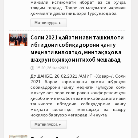
манзили истиқоматӣ иборат аз се ҳуҷра
тақдим гардид. Тавре аз мақомоти иҷроияи
ҳокимияти давлатии шаҳри Турсунзода ба
Матни пурра
▸
Соли 2021 ҳайати нави ташкилоти
ибтидоии собиқадорони ҷангу
меҳнати вилоятҳо, минтақаҳо ва
шаҳру ноҳияҳо интихоб мешавад
🕔
15:20, 26.Фев 2021
ДУШАНБЕ, 26.02.2021 /АМИТ «Ховар»/. Соли
2021 барои кормандони ҳамаи шӯроҳои
собиқадорони ҷангу меҳнати ҷумҳурӣ соли
махсус аст, зеро соли равон конференсияҳои
ҳисоботӣ-интихоботӣ ва интихоби ҳайати нави
ташкилоти ибтидоии собиқадорони ҷангу
меҳнати вилоятҳо, минтақаҳо ва шаҳру
ноҳияҳо баргузор мегардад. Ин нукта
Матни пурра
▸