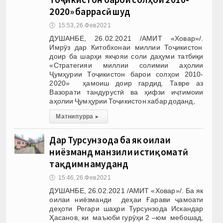
2020» баррасӣ шуд
🕔
15:53, 26.Фев 2021
ДУШАНБЕ, 26.02.2021 /АМИТ «Ховар»/.
Имрӯз дар Китобхонаи миллии Тоҷикистон
доир ба шарҳи якҷояи соли даҳуми татбиқи
«Стратегияи миллии солимии аҳолии
Ҷумҳурии Тоҷикистон барои солҳои 2010-
2020» ҳамоиш доир гардид. Тавре аз
Вазорати тандурустӣ ва ҳифзи иҷтимоии
аҳолии Ҷумҳурии Тоҷикистон хабар доданд,
Матни пурра
▸
Дар Турсунзода ба як оилаи
ниёзманд манзили истиқоматӣ
тақдим намуданд
🕔
15:46, 26.Фев 2021
ДУШАНБЕ, 26.02.2021 /АМИТ «Ховар»/. Ба як
оилаи ниёзманди деҳаи Ғарави ҷамоати
деҳоти Регари шаҳри Турсунзода Искандар
Ҳасанов, ки маъюби гурӯҳи 2 –юм мебошад,