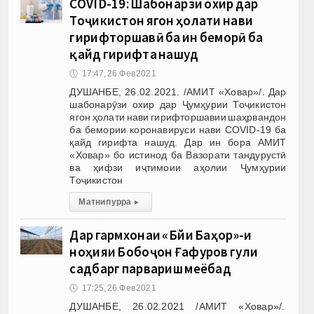
COVID-19: Шабонарӯзи охир дар
Тоҷикистон ягон ҳолати нави
гирифторшавӣ ба ин беморӣ ба
қайд гирифта нашуд
🕔
17:47, 26.Фев 2021
ДУШАНБЕ, 26.02.2021. /АМИТ «Ховар»/. Дар
шабонарӯзи охир дар Ҷумҳурии Тоҷикистон
ягон ҳолати нави гирифторшавии шаҳрвандон
ба бемории коронавируси нави COVID-19 ба
қайд гирифта нашуд. Дар ин бора АМИТ
«Ховар» бо истинод ба Вазорати тандурустӣ
ва ҳифзи иҷтимоии аҳолии Ҷумҳурии
Тоҷикистон
Матни пурра
▸
Дар гармхонаи «Бӯйи Баҳор»-и
ноҳияи Бобоҷон Ғафуров гули
садбарг парвариш меёбад
🕔
17:25, 26.Фев 2021
ДУШАНБЕ, 26.02.2021 /АМИТ «Ховар»/.