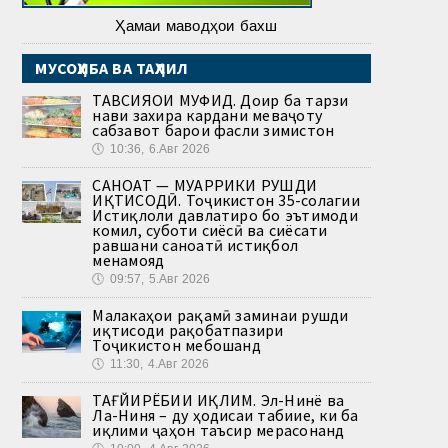
Ҳамаи маводҳои бахш
МУСОҲИБА ВА ТАҲЛИЛ
ТАВСИЯҲОИ МУФИД. Доир ба тарзи
нави захира кардани меваҷоту
сабзавот барои фасли зимистон
🕔
10:36, 6.Авг 2026
САНОАТ — МУҲАРРИКИ РУШДИ
ИҚТИСОДӢ. Тоҷикистон 35-солагии
Истиқлоли давлатиро бо эътимоди
комил, суботи сиёсӣ ва сиёсати
равшани саноатӣ истиқбол
менамояд
🕔
09:57, 5.Авг 2026
Малакаҳои рақамӣ заминаи рушди
иқтисоди рақобатпазири
Тоҷикистон мебошанд
🕔
11:30, 4.Авг 2026
ТАҒЙИРЁБИИ ИҚЛИМ. Эл-Нинё ва
Ла-Ниня – ду ҳодисаи табиие, ки ба
иқлими ҷаҳон таъсир мерасонанд