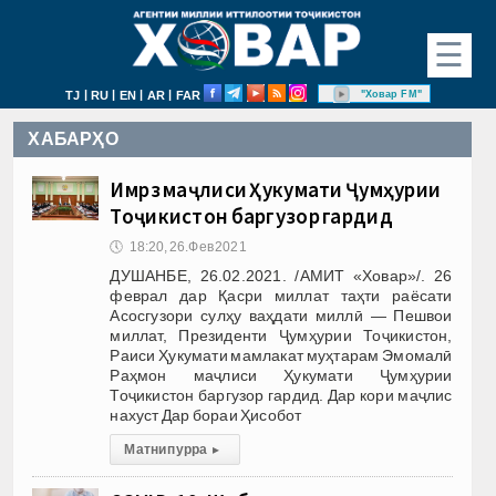
☰
|
|
|
|
"Ховар FM"
TJ
RU
EN
AR
FAR
ХАБАРҲО
Имрӯз маҷлиси Ҳукумати Ҷумҳурии
Тоҷикистон баргузор гардид
🕔
18:20, 26.Фев 2021
ДУШАНБЕ, 26.02.2021. /АМИТ «Ховар»/. 26
феврал дар Қасри миллат таҳти раёсати
Асосгузори сулҳу ваҳдати миллӣ — Пешвои
миллат, Президенти Ҷумҳурии Тоҷикистон,
Раиси Ҳукумати мамлакат муҳтарам Эмомалӣ
Раҳмон маҷлиси Ҳукумати Ҷумҳурии
Тоҷикистон баргузор гардид. Дар кори маҷлис
нахуст Дар бораи Ҳисобот
Матни пурра
▸