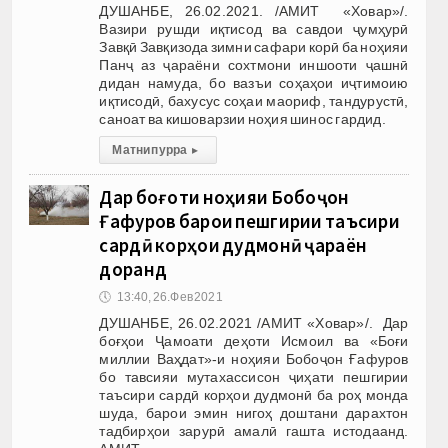
ДУШАНБЕ, 26.02.2021. /АМИТ «Ховар»/.
Вазири рушди иқтисод ва савдои ҷумҳурӣ
Завқӣ Завқизода зимни сафари корӣ ба ноҳияи
Панҷ аз ҷараёни сохтмони иншооти ҷашнӣ
дидан намуда, бо вазъи соҳаҳои иҷтимоию
иқтисодӣ, бахусус соҳаи маориф, тандурустӣ,
саноат ва кишоварзии ноҳия шинос гардид.
Матни пурра
▸
Дар боғоти ноҳияи Бобоҷон
Ғафуров барои пешгирии таъсири
сардӣ корҳои дудмонӣ ҷараён
доранд
🕔
13:40, 26.Фев 2021
ДУШАНБЕ, 26.02.2021 /АМИТ «Ховар»/. Дар
боғҳои Ҷамоати деҳоти Исмоил ва «Боғи
миллии Ваҳдат»-и ноҳияи Бобоҷон Ғафуров
бо тавсияи мутахассисон ҷиҳати пешгирии
таъсири сардӣ корҳои дудмонӣ ба роҳ монда
шуда, барои эмин нигоҳ доштани дарахтон
тадбирҳои зарурӣ амалӣ гашта истодаанд.