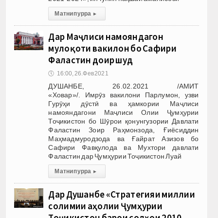
Матни пурра
▸
Дар Маҷлиси намояндагон
мулоқоти вакилон бо Сафири
Фаластин доир шуд
🕔
16:00, 26.Фев 2021
ДУШАНБЕ, 26.02.2021 /АМИТ
«Ховар»/. Имрӯз вакилони Парлумон, узви
Гурӯҳи дӯстӣ ва ҳамкории Маҷлиси
намояндагони Маҷлиси Олии Ҷумҳурии
Тоҷикистон бо Шӯрои қонунгузории Давлати
Фаластин Зоир Раҳмонзода, Ғиёсиддин
Маҳмадмуродзода ва Ғайрат Азизов бо
Сафири Фавқулода ва Мухтори давлати
Фаластин дар Ҷумҳурии Тоҷикистон Луай
Матни пурра
▸
Дар Душанбе «Стратегияи миллии
солимии аҳолии Ҷумҳурии
Тоҷикистон барои солҳои 2010-