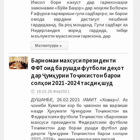
Имсол бори нахуст дар гармхонаҳои
замонавии «Бӯйи Баҳор» дар ноҳияи Бобоҷон
Ғафуров парвариши гули садбаргро, ки барои
омода кардани дастагул пешбинӣ
гардидаанд, ба роҳ монданд. Гули садбарг аз
Нидерландия ворид гардида, тибқи
маълумоти муассисони гармхона, дар
Матни пурра
▸
Барномаи махсуси президенти
ФФТ оид ба рушди футболи деҳот
дар Ҷумҳурии Тоҷикистон барои
солҳои 2021-2024 тасдиқ шуд
🕔
16:10, 26.Фев 2021
ДУШАНБЕ, 26.02.2021 /АМИТ «Ховар»/. Аз
ҷониби Кумитаи кор бо ҷавонон ва варзиши
назди Ҳукумати Ҷумҳурии Тоҷикистон ва
Федератсияи футболи Тоҷикистон «Барномаи
махсуси президенти Федератсияи футболи
Тоҷикистон дар бораи рушди футбол дар
деҳоти Ҷумҳурии Тоҷикистон барои солҳои
2021-2024», инчунин нақшаи амалисозӣ