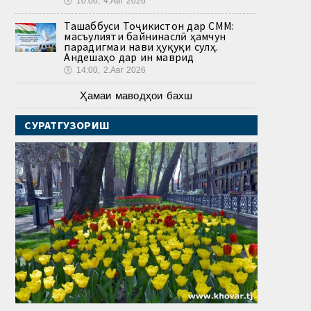
🕔
10:00, 4.Авг 2026
Ташаббуси Тоҷикистон дар СММ:
масъулияти байнинаслӣ ҳамчун
парадигмаи нави ҳуқуқи сулҳ.
Андешаҳо дар ин маврид
🕔
14:00, 2.Авг 2026
Ҳамаи маводҳои бахш
СУРАТГУЗОРИШ