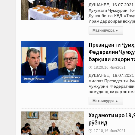
ДУШАНБЕ, 16.07.2021 
Ҳукумати Ҷумҳурии То
Душанбе ва КВД «Тоҷи
Ирам дар доираи вохӯр
Матни пурра
▸
Президенти Ҷумҳ
Федералии Ҷумҳу
барқияи изҳори т
🕔
18:20, 16.Июл 2021
ДУШАНБЕ, 16.07.2021
миллат, Президенти Ҷ
Ҷумҳурии Федеративи
намуданд, ки дар он о
Матни пурра
▸
Хадамоти иҷро 19
рӯёнид
🕔
17:10, 16.Июл 2021