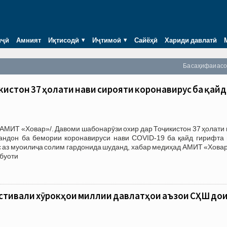
иҷӣ
Амният
Иқтисодӣ
Иҷтимоӣ
Сайёҳӣ
Хариди давлатӣ
Ба саҳифаи ас
икистон 37 ҳолати нави сирояти коронавирус ба қайд
АМИТ «Ховар»/. Давоми шабонарӯзи охир дар Тоҷикистон 37 ҳолати
ндон ба бемории коронавируси нави COVID-19 ба қайд гирифта 
 аз муоилиҷа солим гардонида шуданд, хабар медиҳад АМИТ «Ховар
тбуоти
стивали хӯрокҳои миллии давлатҳои аъзои СҲШ до