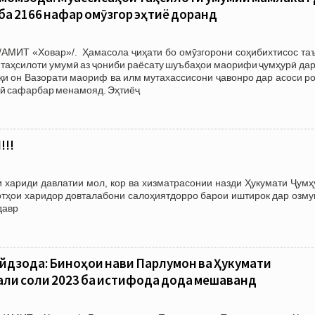
ба 2166 нафар омӯзгор эҳтиёҷ доранд
/АМИТ «Ховар»/. Ҳамасола ҷиҳати бо омӯзгорони соҳибихтисос та
таҳсилоти умумӣ аз ҷониби раёсату шуъбаҳои маорифи ҷумҳурӣ дар
қи он Вазорати маориф ва илм мутахассисони ҷавонро дар асоси р
мӣ сафарбар менамояд. Эҳтиёҷ
!!
иди давлатии мол, кор ва хизматрасонии назди Ҳукумати Ҷумҳ
отҳои харидор довталабони салоҳиятдорро барои иштирок дар озму
давр
йдзода: Биноҳои нави Парлумон ва Ҳукумати
вали соли 2023 ба истифода дода мешаванд