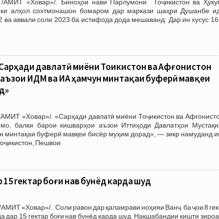
 /АМИТ «Ховар»/. Биноҳои нави Парлумони Тоҷикистон ва Ҳуку
, ки алҳол сохтмонашон бомаром дар маркази шаҳри Душанбе и
2 ва аввали соли 2023 ба истифода дода мешаванд. Дар ин хусус 1
Сарҳади давлатӣ миёни Тоҷикистон ва Афғонистон
аъзои ИДМ ва ИА ҳамчун минтақаи буферӣ мавқеи
д»
/АМИТ «Ховар»/. «Сарҳади давлатӣ миёни Тоҷикистон ва Афғонисто
мо, балки барои кишварҳои аъзои Иттиҳоди Давлатҳои Мустақи
н минтақаи буферӣ мавқеи бисёр муҳим дорад», — зикр намуданд и
оҷикистон, Пешвои
р 15 гектар боғи нав бунёд карда шуд
/АМИТ «Ховар»/. Соли равон дар қаламрави ноҳияи Ванҷ ба ҷои 8 ге
 дар 15 гектар боғи нав бунёд карда шуд. Нақшабандии кишти зиро