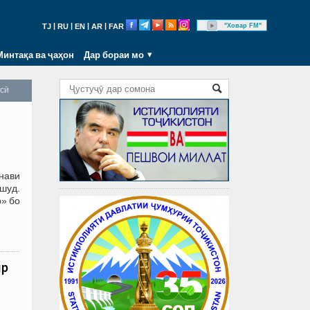
|
|
|
|
"Ховар FM"
TJ
RU
EN
AR
FAR
Минтақа ва ҷаҳон
Дар бораи мо
осӣ
 нави
шуд.
» бо
ир