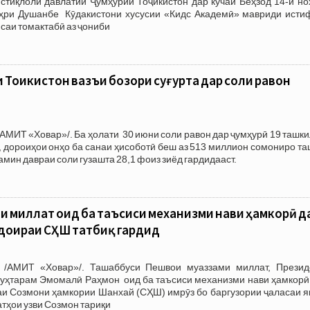
стиқлоли давлатии Ҷумҳурии Тоҷикистон дар кӯчаи Беҳзод 14-и но
ри Душанбе Кӯдакистони хусусии «Кидс Академӣ» мавриди исти
саи томактабӣ аз ҷониби
 Тоҷикистон вазъи бозори суғурта дар соли равон
АМИТ «Ховар»/. Ба ҳолати 30 июни соли равон дар ҷумҳурӣ 19 ташк
, дороиҳои онҳо ба санаи ҳисоботӣ беш аз 513 миллион сомониро т
ҳамин давраи соли гузашта 28,1 фоиз зиёд гардидааст.
 миллат оид ба таъсиси механизми нави ҳамкорӣ д
 доираи СҲШ татбиқ гардид
 /АМИТ «Ховар»/. Ташаббуси Пешвои муаззами миллат, Презид
муҳтарам Эмомалӣ Раҳмон оид ба таъсиси механизми нави ҳамкорӣ
аи Созмони ҳамкории Шанхай (СҲШ) имрӯз бо баргузории ҷаласаи я
тҳои узви Созмон тариқи