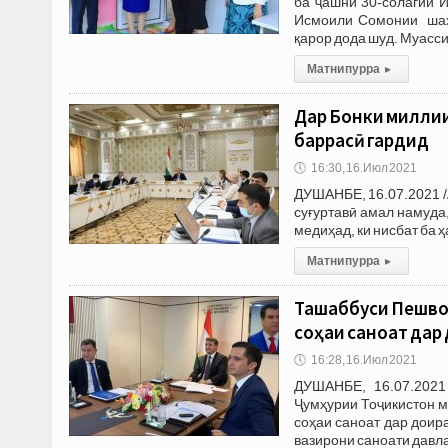
ба ҷашни 30-солагии И
Исмоили Сомонии шаҳ
қарор дода шуд. Муасси
Матни пурра
▸
Дар Бонки миллии
баррасӣ гардид
🕔
16:30, 16.Июл 2021
ДУШАНБЕ, 16.07.2021 /
суғуртавӣ амал намуда
медиҳад, ки нисбат ба 
Матни пурра
▸
Ташаббуси Пешвои
соҳаи саноат дар
🕔
16:28, 16.Июл 2021
ДУШАНБЕ, 16.07.2021
Ҷумҳурии Тоҷикистон 
соҳаи саноат дар доир
вазирони саноати давла