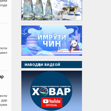
ҳияи
фода
илоти
ашкил
МАВОДҲОИ ВИДЕОӢ
ар
енти
 дар
куми