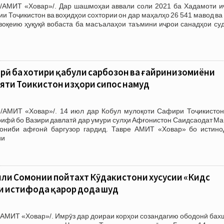
/АМИТ «Ховар»/. Дар шашмоҳаи аввали соли 2021 ба Хадамоти и
и Тоҷикистон ва воҳидҳои сохтории он дар маҳалҳо 26 541 мавод ва
воқеию ҳуқуқӣ вобаста ба масъалаҳои таъмини иҷрои санадҳои суд
ӣ ба хотири қабули сарбозон ва ғайринизомиёни
яти Тоҷикистон изҳори сипос намуд
/АМИТ «Ховар»/. 14 июл дар Кобул мулоқоти Сафири Тоҷикистон
ифӣ бо Вазири давлатӣ дар умури сулҳи Афғонистон Саидсаодат Ма
ониби афғонӣ баргузор гардид. Тавре АМИТ «Ховар» бо истино
ии
ли Сомонии пойтахт Кӯдакистони хусусии «Кидс
и истифода қарор дода шуд
/АМИТ «Ховар»/. Имрӯз дар доираи корҳои созандагию ободонӣ бах