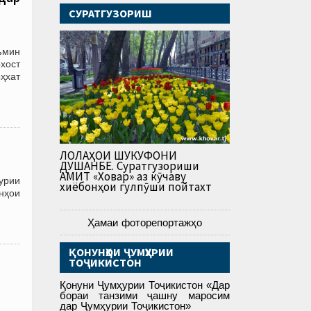
СУРАТГУЗОРИШ
ъмин
хост
оҳхат
ЛОЛАҲОИ ШУКУФОНИ
ДУШАНБЕ. Суратгузориши
АМИТ «Ховар» аз кӯчаву
урии
хиёбонҳои гулпӯши пойтахт
нҳои
Ҳамаи фоторепортажҳо
ҚОНУНҲОИ ҶУМҲУРИИ
ТОҶИКИСТОН
Қонуни Ҷумҳурии Тоҷикистон «Дар
бораи танзими ҷашну маросим
дар Ҷумҳурии Тоҷикистон»