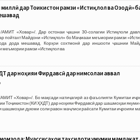
и миллӣ дар Тоҷикистон рамзи «Истиқлол ва Озодӣ» б
мешавад
/АМИТ «Ховар»/. Дар остонаи ҷашни 30-солагии Истиқлоли давл
дар пойтахт Майдони «Истиқлол» бо Маҷмааи меъмории рамзи «Исти
да дода мешавад. Корҳои сохтмонӣ дар иншооти ҷашнии Май
и меъмории рамзи «Истиқлол ва
Т дар ноҳияи Фирдавсӣ дар нимсолаи аввал
д
/АМИТ «Ховар»/. Бо мақсади натиҷагирӣ аз фаъолияти Кумитаи иҷр
ии Тоҷикистон (КИ ҲХДТ) дар ноҳияи Фирдавсӣ дар шашмоҳаи якуми
и шашмоҳаи дуюми соли равон маҷлиси раёсати Кумитаи иҷроияи ма
омзода: Муассисаҳои таҳсилоти умумии мамлакат 