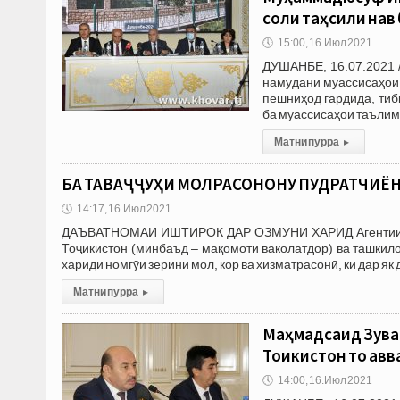
соли таҳсили нав 
🕔
15:00, 16.Июл 2021
ДУШАНБЕ, 16.07.2021 
намудани муассисаҳои 
пешниҳод гардида, тиб
ба муассисаҳои таъли
Матни пурра
▸
БА ТАВАҶҶУҲИ МОЛРАСОНОНУ ПУДРАТЧИЁН!
🕔
14:17, 16.Июл 2021
ДАЪВАТНОМАИ ИШТИРОК ДАР ОЗМУНИ ХАРИД Агентии хар
Тоҷикистон (минбаъд – мақомоти ваколатдор) ва ташкил
хариди номгӯи зерини мол, кор ва хизматрасонӣ, ки дар як 
Матни пурра
▸
Маҳмадсаид Зува
Тоҷикистон то ав
🕔
14:00, 16.Июл 2021