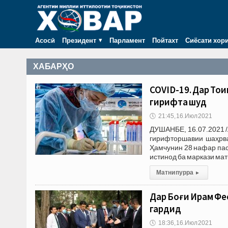
Асосӣ
Президент
Парламент
Пойтахт
Сиёсати хор
ХАБАРҲО
COVID-19. Дар Тоҷ
гирифта шуд
🕔
21:45, 16.Июл 2021
ДУШАНБЕ, 16.07.2021 /
гирифторшавии шаҳрва
Ҳамчунин 28 нафар пас
истинод ба маркази ма
Матни пурра
▸
Дар Боғи Ирам Фе
гардид
🕔
18:36, 16.Июл 2021