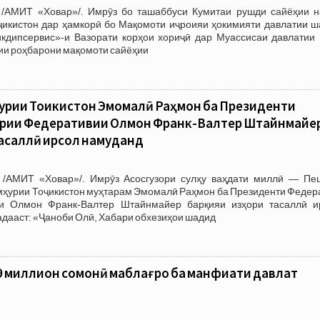
/АМИТ «Ховар»/. Имрӯз бо ташаббуси Кумитаи рушди сайёҳии н
ҷикистон дар ҳамкорӣ бо Мақомоти иҷроияи ҳокимияти давлатии ш
кдипсервис»-и Вазорати корҳои хориҷӣ дар Муассисаи давлатии 
ии роҳбарони мақомоти сайёҳии
урии Тоҷикистон Эмомалӣ Раҳмон ба Президенти
рии Федеративии Олмон Франк-Валтер Штайнмайе
асаллӣ ирсол намуданд
 /АМИТ «Ховар»/. Имрӯз Асосгузори сулҳу ваҳдати миллӣ — Пе
умҳурии Тоҷикистон муҳтарам Эмомалӣ Раҳмон ба Президенти Федер
и Олмон Франк-Валтер Штайнмайер барқияи изҳори тасаллӣ и
мадааст: «Ҷаноби Олӣ, Хабари обхезиҳои шадид
,9 миллион сомонӣ маблағро ба манфиати давлат