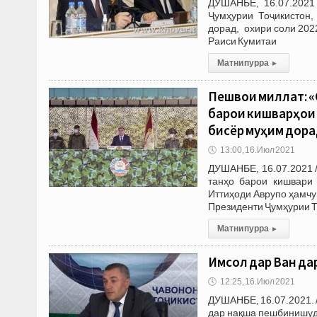
ДУШАНБЕ, 16.07.2021
Ҷумҳурии Тоҷикистон
дорад, охири соли 202
Раиси Кумитаи
Матни пурра
▸
Пешвои миллат: «
барои кишварҳои 
бисёр муҳим дора
🕔
13:00, 16.Июл 2021
ДУШАНБЕ, 16.07.2021 
танҳо барои кишвари 
Иттиҳоди Аврупо ҳамчу
Президенти Ҷумҳурии Т
Матни пурра
▸
Имсол дар Ванҷ да
🕔
12:25, 16.Июл 2021
ДУШАНБЕ, 16.07.2021. 
дар нақша пешбинишуда