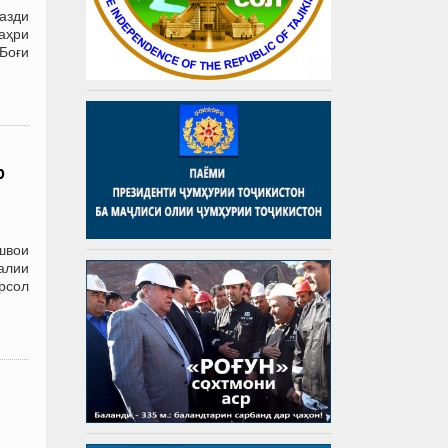
азди
аҳри
Боғи
р
швои
алии
рсол