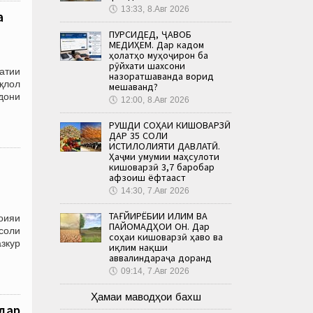
🕔
13:33, 8.Авг 2026
а
ПУРСИДЕД, ҶАВОБ
МЕДИҲЕМ. Дар кадом
ҳолатҳо муҳоҷирон ба
рӯйхати шахсони
атии
назоратшаванда ворид
қлол
мешаванд?
дони
🕔
12:00, 8.Авг 2026
РУШДИ СОҲАИ КИШОВАРЗӢ
ДАР 35 СОЛИ
ИСТИҚЛОЛИЯТИ ДАВЛАТӢ.
Ҳаҷми умумии маҳсулоти
кишоварзӣ 3,7 баробар
афзоиш ёфтааст
🕔
14:30, 7.Авг 2026
ТАҒЙИРЁБИИ ИҚЛИМ ВА
оияи
ПАЙОМАДҲОИ ОН. Дар
 соли
соҳаи кишоварзӣ ҳаво ва
зкур
иқлим нақши
аввалиндараҷа доранд
🕔
09:14, 7.Авг 2026
Ҳамаи маводҳои бахш
дар