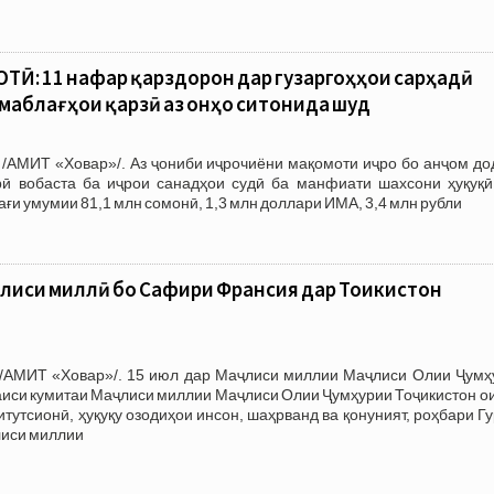
Ӣ: 11 нафар қарздорон дар гузаргоҳҳои сарҳадӣ
 маблағҳои қарзӣ аз онҳо ситонида шуд
 /АМИТ «Ховар»/. Аз ҷониби иҷрочиёни мақомоти иҷро бо анҷом до
ӣ вобаста ба иҷрои санадҳои судӣ ба манфиати шахсони ҳуқуқӣ
ағи умумии 81,1 млн сомонӣ, 1,3 млн доллари ИМА, 3,4 млн рубли
ҷлиси миллӣ бо Сафири Франсия дар Тоҷикистон
/АМИТ «Ховар»/. 15 июл дар Маҷлиси миллии Маҷлиси Олии Ҷумҳ
аиси кумитаи Маҷлиси миллии Маҷлиси Олии Ҷумҳурии Тоҷикистон о
тутсионӣ, ҳуқуқу озодиҳои инсон, шаҳрванд ва қонуният, роҳбари Г
лиси миллии