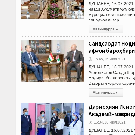
ДУШАНБЕ, 16.07.2021 
назди Ҳукумати Ҷумҳури
муроҷиатҳои шахсони 
санадҳои дигар
Матни пурра
▸
Саидсаодат Нодир
афғон ба роҳбари
🕔
16:45, 16.Июл 2021
ДУШАНБЕ, 16.07.2021 
Афғонистон Саъдӣ Шар
Нодирӣ бо дархости ҷ
Вазорати корҳои хориҷ
Матни пурра
▸
Дар ноҳияи Исмои
Академӣ» маврид
🕔
16:34, 16.Июл 2021
ДУШАНБЕ, 16.07.2021 