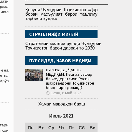
мати
___________________________________
дома
Қонуни Ҷумҳурии Тоҷикистон «Дар
6 июл
бораи масъулият барои таълиму
тарбияи кӯдак»
СТРАТЕГИЯҲОИ МИЛЛӢ
Стратегияи миллии рушди Ҷумҳурии
Тоҷикистон барои давраи то 2030
ПУРСИДЕД, ҶАВОБ МЕДИҲЕМ
ПУРСИДЕД, ҶАВОБ
н на
МЕДИҲЕМ. Пеш аз сафар
л ва
ба Федератсияи Русия
мрӯз
шаҳрвандони Тоҷикистон
бояд чиро донанд?
🕔
12:00, 6.Май 2026
Ҳамаи маводҳои бахш
Июль 2021
ктари
Пн
Вт
Ср
Чт
Пт
Сб
Вс
атҳои