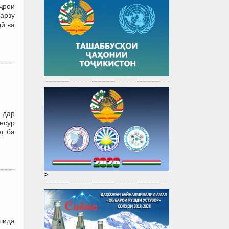
ҷрои
 арзу
ӣ ва
 дар
нсур
д ба
>
шида