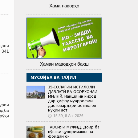
Ҳама наворҳо
дани
 341
Ҳамаи маводҳои бахш
МУСОҲИБА ВА ТАҲЛИЛ
35-СОЛАГИИ ИСТИҚЛОЛИ
ДАВЛАТӢ ВА ОСОРХОНАИ
МИЛЛӢ. Нақши ин ниҳод
дар ҳифзу муаррифии
урии
дастовардҳои истиқлол
муҳим аст
ид ба
урӯҳи
🕔
15:39, 8.Авг 2026
ТАВСИЯИ МУФИД. Доир ба
пӯпаки ҷуворимакка ва
фоидаи он