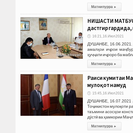
Матни пурра
▸
НИШАСТИ МАТБУОТ
дастгир гардида,
🕔
16:21, 16.Июл 2021
ДУШАНБЕ, 16.06.2021.
амалҳои иҷрои маҷбур
ҳуҷҷати иҷроро ба мабл
Матни пурра
▸
Раиси кумитаи Ма
мулоқот намуд
🕔
15:45, 16.Июл 2021
ДУШАНБЕ, 16.07.2021 
Тоҷикистон мулоқоти р
таъмини асосҳои консти
дӯстӣ ва ҳамкории Маҷ
Матни пурра
▸