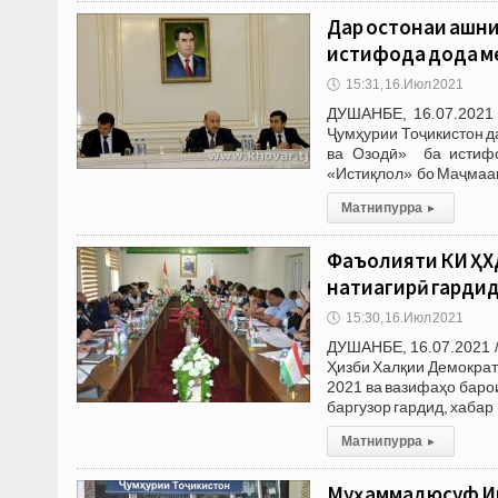
Дар остонаи ҷашн
истифода дода 
🕔
15:31, 16.Июл 2021
ДУШАНБЕ, 16.07.2021 
Ҷумҳурии Тоҷикистон 
ва Озодӣ» ба истифо
«Истиқлол» бо Маҷмаа
Матни пурра
▸
Фаъолияти КИ ҲХД
натиҷагирӣ гарди
🕔
15:30, 16.Июл 2021
ДУШАНБЕ, 16.07.2021 
Ҳизби Халқии Демократ
2021 ва вазифаҳо баро
баргузор гардид, хабар
Матни пурра
▸
Муҳаммадюсуф Им