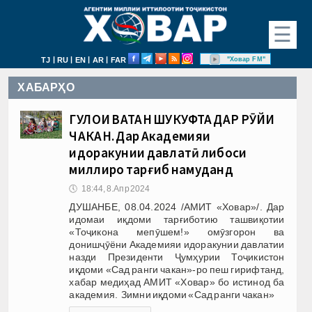
☰
|
|
|
|
"Ховар FM"
TJ
RU
EN
AR
FAR
ХАБАРҲО
ГУЛҲОИ ВАТАН ШУКУФТА ДАР РӮЙИ
ЧАКАН. Дар Академияи
идоракунии давлатӣ либоси
миллиро тарғиб намуданд
🕔
18:44, 8.Апр 2024
ДУШАНБЕ, 08.04.2024 /АМИТ «Ховар»/. Дар
идомаи иқдоми тарғиботию ташвиқотии
«Тоҷикона мепӯшем!» омӯзгорон ва
донишҷӯёни Академияи идоракунии давлатии
назди Президенти Ҷумҳурии Тоҷикистон
иқдоми «Сад ранги чакан»-ро пеш гирифтанд,
хабар медиҳад АМИТ «Ховар» бо истинод ба
академия. Зимни иқдоми «Сад ранги чакан»