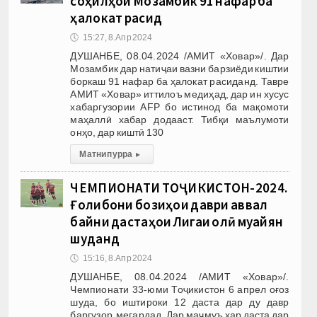
соҳилҳои Мозамбик 91 нафар ба
ҳалокат расид
🕔
15:27, 8.Апр 2024
ДУШАНБЕ, 08.04.2024 /АМИТ «Ховар»/. Дар
Мозамбик дар натиҷаи вазни барзиёди киштии
боркаш 91 нафар ба ҳалокат расиданд. Тавре
АМИТ «Ховар» иттилоъ медиҳад, дар ин хусус
хабаргузории AFP бо истинод ба мақомоти
маҳаллӣ хабар додааст. Тибқи маълумоти
онҳо, дар киштӣ 130
Матни пурра
▸
ЧЕМПИОНАТИ ТОҶИКИСТОН-2024.
Ғолибони бозиҳои даври аввал
байни дастаҳои Лигаи олӣ муайян
шуданд
🕔
15:16, 8.Апр 2024
ДУШАНБЕ, 08.04.2024 /АМИТ «Ховар»/.
Чемпионати 33-юми Тоҷикистон 6 апрел оғоз
шуда, бо иштироки 12 даста дар ду давр
баргузор мегардад. Дар маҷмуъ ҳар даста дар