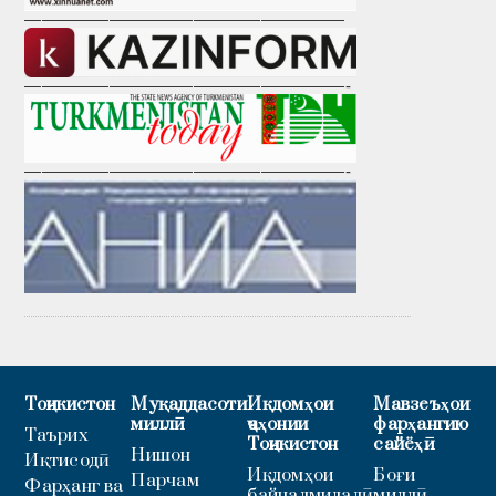
———————————————————
———————————————————-
———————————————————-
Тоҷикистон
Муқаддасоти
Иқдомҳои
Мавзеъҳои
миллӣ
ҷаҳонии
фарҳангию
Таърих
Тоҷикистон
сайёҳӣ
Нишон
Иқтисодӣ
Иқдомҳои
Боғи
Парчам
Фарҳанг ва
байналмилалӣ
миллӣ