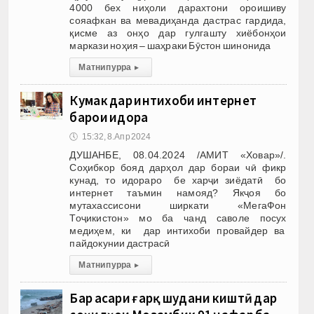
4000 бех ниҳоли дарахтони ороишиву
сояафкан ва мевадиҳанда дастрас гардида,
қисме аз онҳо дар гулгашту хиёбонҳои
маркази ноҳия – шаҳраки Бӯстон шинонида
Матни пурра
▸
Кумак дар интихоби интернет
барои идора
🕔
15:32, 8.Апр 2024
ДУШАНБЕ, 08.04.2024 /АМИТ «Ховар»/.
Соҳибкор бояд дарҳол дар бораи чӣ фикр
кунад, то идораро бе харҷи зиёдатӣ бо
интернет таъмин намояд? Якҷоя бо
мутахассисони ширкати «МегаФон
Тоҷикистон» мо ба чанд саволе посух
медиҳем, ки дар интихоби провайдер ва
пайдокунии дастрасӣ
Матни пурра
▸
Бар асари ғарқ шудани киштӣ дар