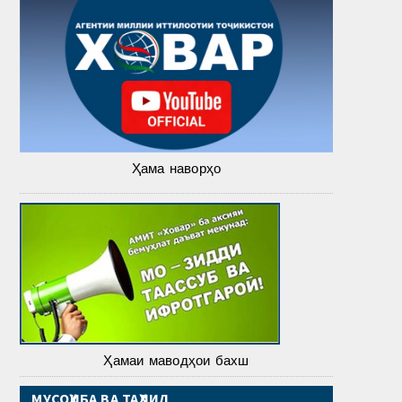
Ҳама наворҳо
Ҳамаи маводҳои бахш
МУСОҲИБА ВА ТАҲЛИЛ