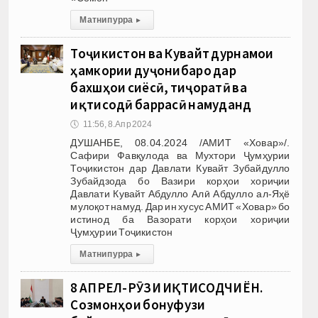
Матни пурра
▸
Тоҷикистон ва Кувайт дурнамои
ҳамкории дуҷонибаро дар
бахшҳои сиёсӣ, тиҷоратӣ ва
иқтисодӣ баррасӣ намуданд
🕔
11:56, 8.Апр 2024
ДУШАНБЕ, 08.04.2024 /АМИТ «Ховар»/.
Сафири Фавқулода ва Мухтори Ҷумҳурии
Тоҷикистон дар Давлати Кувайт Зубайдулло
Зубайдзода бо Вазири корҳои хориҷии
Давлати Кувайт Абдулло Алӣ Абдулло ал-Яҳё
мулоқот намуд. Дар ин хусус АМИТ «Ховар» бо
истинод ба Вазорати корҳои хориҷии
Ҷумҳурии Тоҷикистон
Матни пурра
▸
8 АПРЕЛ-РӮЗИ ИҚТИСОДЧИЁН.
Созмонҳои бонуфузи