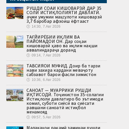
РУШДИ СОҲАИ КИШОВАРЗӢ ДАР 35
СОЛИ ИСТИҚЛОЛИЯТИ ДАВЛАТӢ.
Ҳаҷми умумии маҳсулоти кишоварзӣ
3,7 баробар афзоиш ёфтааст
🕔
14:30, 7.Авг 2026
ТАҒЙИРЁБИИ ИҚЛИМ ВА
ПАЙОМАДҲОИ ОН. Дар соҳаи
кишоварзӣ ҳаво ва иқлим нақши
аввалиндараҷа доранд
🕔
09:14, 7.Авг 2026
ТАВСИЯҲОИ МУФИД. Доир ба тарзи
нави захира кардани меваҷоту
сабзавот барои фасли зимистон
🕔
10:36, 6.Авг 2026
САНОАТ — МУҲАРРИКИ РУШДИ
ИҚТИСОДӢ. Тоҷикистон 35-солагии
Истиқлоли давлатиро бо эътимоди
комил, суботи сиёсӣ ва сиёсати
равшани саноатӣ истиқбол
менамояд
🕔
09:57, 5.Авг 2026
Малакаҳои рақамӣ заминаи рушди