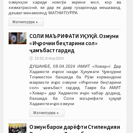
озмунҳои хариди номгӯи зерини мол, кор ва
хизматрасонӣ, ки дар як давр гузаронида мешаванд,
даъват менамоянд: МАТНИ ПУРРА
Матни пурра
▸
СОЛИ МАЪРИФАТИ ҲУҚУҚӢ. Озмуни
«Иҷрочии беҳтарини сол»
ҷамъбаст гардид
🕔
15:52, 8.Апр 2024
ДУШАНБЕ, 08.04.2024 /АМИТ «Ховар»/. Дар
Хадамоти иҷрои назди Ҳукумати Ҷумҳурии
Тоҷикистон бахшида ба Рӯзи кормандони
мақомоти иҷро озмуни «Иҷрочии беҳтарини
сол» ҷамъбаст гардид. Тавре ба АМИТ
«Ховар» дар Хадамоти иҷро хабар доданд,
бахшида ба Соли маърифати ҳуқуқӣ
Хадамоти иҷро озмуни
Матни пурра
▸
Озмун барои дарёфти Стипендияи