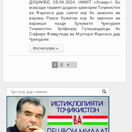
ДУШАНБЕ, 08.04.2024. /АМИТ «Ховар»/. Бо
мақсади тақвият додани ҳамкории Тоҷикистон
ва Фаронса дар самти кор бо ҷавонон ва
варзиш Раиси Кумитаи кор бо ҷавонон ва
варзиши назди Ҳукумати Ҷумҳурии
Тоҷикистон Зулфиқор Гулаҳмадзода бо
Сафири Фавқулода ва Мухтори Фаронса дар
Ҷумҳурии
Матни пурра
▸
▸
1
2