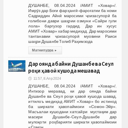
ДУШАНБЕ, 08.04.2024 /АМИТ «Ховар»/.
Имрӯз дар Боғи фарҳангӣ-фароғатии ба номи
Садриддин Айнӣ маросими ҷоизасупорӣ ба
ғолибони даври шаҳрии озмуни «Сайри гули
лола» баргузор гардид. Дар ин хусус
АМИТ «Ховар» хабар медиҳад. Дар маросими
тантанавии ҷоизасупорӣ муовини Раиси
шаҳри Душанбе Толиб Раҳимзода
Матни пурра
▸
Дар оянда байни Душанбе ва Сеул
роҳи ҳавоӣ кушода мешавад
🕔
11:57, 8.Апр 2024
ДУШАНБЕ, 08.04.2024 /АМИТ «Ховар»/.
Интизор меравад, ки дар оянда байни
Душанбе ва Сеул роҳи ҳавоӣ кушода шавад,
иттилоъ медиҳад АМИТ «Ховар» бо истинод
ба ширкати ҳавопаймоии «Сомон-Эйр».
Масъалаи кушодани хатсайри мустақим дар
масири Душанбе-Сеул-Душанбе дар
мулоқоти роҳбарияти ширкати ҳавопаймоии
«Сомон