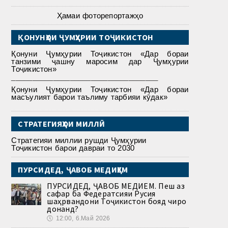
Ҳамаи фоторепортажҳо
ҚОНУНҲОИ ҶУМҲУРИИ ТОҶИКИСТОН
Қонуни Ҷумҳурии Тоҷикистон «Дар бораи
танзими ҷашну маросим дар Ҷумҳурии
Тоҷикистон»
___________________________________
Қонуни Ҷумҳурии Тоҷикистон «Дар бораи
масъулият барои таълиму тарбияи кӯдак»
СТРАТЕГИЯҲОИ МИЛЛӢ
Стратегияи миллии рушди Ҷумҳурии
Тоҷикистон барои давраи то 2030
ПУРСИДЕД, ҶАВОБ МЕДИҲЕМ
ПУРСИДЕД, ҶАВОБ МЕДИҲЕМ. Пеш аз
сафар ба Федератсияи Русия
шаҳрвандони Тоҷикистон бояд чиро
донанд?
🕔
12:00, 6.Май 2026