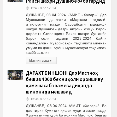
Раиси шаҳри Душанбе оғоз гардид
🕔
15:43, 8.Апр 2024
ДУШАНБЕ, 08.04.2024. /АМИТ «Ховар»/. Дар
Муассисаи давлатии «Маркази таҳлилӣ-
иттилоотии назди Сарраёсати маорифи
шаҳри Душанбе» даври ниҳоии озмун барои
дарёфти Стипендияи Раиси шаҳри Душанбе
барои соли таҳсили 2023-2024 байни
хонандагони муассисаҳои таҳсилоти миёнаи
умумӣ ва донишҷӯёни муассисаҳои таҳсилоти
касбӣ ва олии
Матни пурра
▸
ДАРАХТ БИНШОН! Дар Мастчоҳ
беш аз 4000 бех ниҳоли ороишиву
ҳамешасабз ва мевадиҳанда
шинонида мешавад
🕔
15:36, 8.Апр 2024
ДУШАНБЕ, 08.04.2024 /АМИТ «Ховар»/. Бо
дастгирии Кумитаи ҳифзи муҳити зисти назди
Ҳукумати ҷумҳурӣ ба ноҳияи Мастчоҳ беш аз