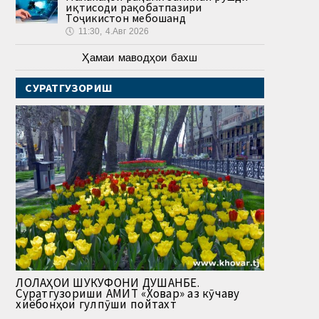
иқтисоди рақобатпазири
Тоҷикистон мебошанд
🕔
11:30, 4.Авг 2026
Ҳамаи маводҳои бахш
СУРАТГУЗОРИШ
ЛОЛАҲОИ ШУКУФОНИ ДУШАНБЕ.
Суратгузориши АМИТ «Ховар» аз кӯчаву
хиёбонҳои гулпӯши пойтахт