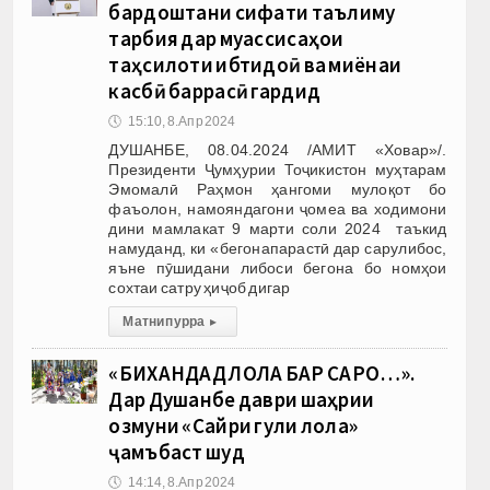
бардоштани сифати таълиму
тарбия дар муассисаҳои
таҳсилоти ибтидоӣ ва миёнаи
касбӣ баррасӣ гардид
🕔
15:10, 8.Апр 2024
ДУШАНБЕ, 08.04.2024 /АМИТ «Ховар»/.
Президенти Ҷумҳурии Тоҷикистон муҳтарам
Эмомалӣ Раҳмон ҳангоми мулоқот бо
фаъолон, намояндагони ҷомеа ва ходимони
дини мамлакат 9 марти соли 2024 таъкид
намуданд, ки «бегонапарастӣ дар сарулибос,
яъне пӯшидани либоси бегона бо номҳои
сохтаи сатру ҳиҷоб дигар
Матни пурра
▸
«БИХАНДАД ЛОЛА БАР САҲРО…».
Дар Душанбе даври шаҳрии
озмуни «Сайри гули лола»
ҷамъбаст шуд
🕔
14:14, 8.Апр 2024