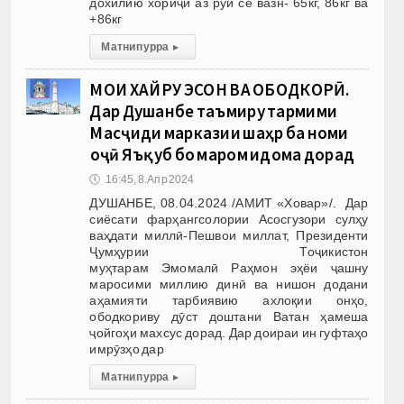
дохилию хориҷӣ аз рӯи се вазн- 65кг, 86кг ва
+86кг
Матни пурра
▸
МОҲИ ХАЙРУ ЭҲСОН ВА ОБОДКОРӢ.
Дар Душанбе таъмиру тармими
Масҷиди марказии шаҳр ба номи
Ҳоҷӣ Яъқуб бо маром идома дорад
🕔
16:45, 8.Апр 2024
ДУШАНБЕ, 08.04.2024 /АМИТ «Ховар»/. Дар
сиёсати фарҳангсолории Асосгузори сулҳу
ваҳдати миллӣ-Пешвои миллат, Президенти
Ҷумҳурии Тоҷикис­тон
муҳтарам Эмомалӣ Раҳмон эҳёи ҷашну
маросими миллию динӣ ва нишон додани
аҳамияти тарбиявию ахлоқии онҳо,
ободкориву дӯст доштани Ватан ҳамеша
ҷойгоҳи махсус дорад. Дар доираи ин гуфтаҳо
имрӯзҳо дар
Матни пурра
▸