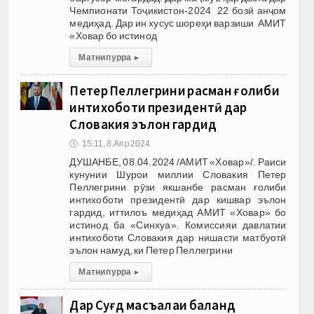
Чемпионати Тоҷикистон-2024 22 бозӣ анҷом
медиҳад. Дар ин хусус шореҳи варзиши АМИТ
«Ховар бо истинод
Матни пурра
▸
Петер Пеллегрини расман ғолиби
интихоботи президентӣ дар
Словакия эълон гардид
🕔
15:11, 8.Апр 2024
ДУШАНБЕ, 08.04.2024 /АМИТ «Ховар»/. Раиси
кунунии Шурои миллии Словакия Петер
Пеллегрини рӯзи якшанбе расман ғолиби
интихоботи президентӣ дар кишвар эълон
гардид, иттилоъ медиҳад АМИТ «Ховар» бо
истинод ба «Синхуа». Комиссияи давлатии
интихоботи Словакия дар нишасти матбуотӣ
эълон намуд, ки Петер Пеллегрини
Матни пурра
▸
Дар Суғд масъалаи баланд