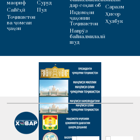
маориф
Суруд
дар соҳаи об
Саразм
Сайёҳӣ
Пул
Иқдомҳои
Ҳисор
Тоҷикистон
ҷаҳонии
Ҳулбук
ва ҷомеаи
Тоҷикистон
ҷаҳон
Наврӯз
байналмилалӣ
шуд