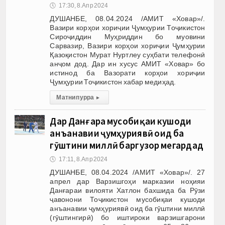
🕔
17:30, 8.Апр 2024
ДУШАНБЕ, 08.04.2024 /АМИТ «Ховар»/.
Вазири корҳои хориҷии Ҷумҳурии Тоҷикистон
Сироҷиддин Муҳриддин бо муовини
Сарвазир, Вазири корҳои хориҷии Ҷумҳурии
Қазоқистон Мурат Нуртлеу суҳбати телефонӣ
анҷом дод. Дар ин хусус АМИТ «Ховар» бо
истинод ба Вазорати корҳои хориҷии
Ҷумҳурии Тоҷикистон хабар медиҳад.
Матни пурра
▸
Дар Данғара мусобиқаи кушоди
анъанавии ҷумҳуриявӣ оид ба
гӯштини миллӣ баргузор мегардад
🕔
17:11, 8.Апр 2024
ДУШАНБЕ, 08.04.2024 /АМИТ «Ховар»/. 27
апрел дар Варзишгоҳи марказии ноҳияи
Данғараи вилояти Хатлон бахшида ба Рӯзи
ҷавонони Тоҷикистон мусобиқаи кушоди
анъанавии ҷумҳуриявӣ оид ба гӯштини миллӣ
(гӯштингирӣ) бо иштироки варзишгарони