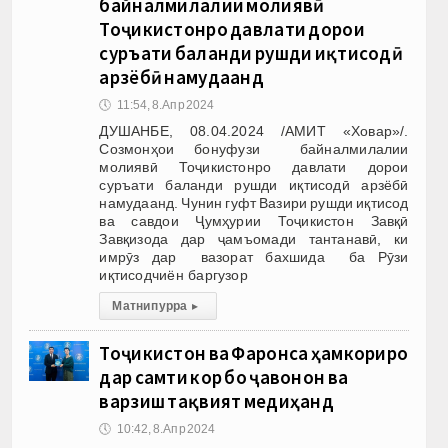
байналмилалии молиявӣ
Тоҷикистонро давлати дорои
суръати баланди рушди иқтисодӣ
арзёбӣ намудаанд
🕔
11:54, 8.Апр 2024
ДУШАНБЕ, 08.04.2024 /АМИТ «Ховар»/.
Созмонҳои бонуфузи байналмилалии
молиявӣ Тоҷикистонро давлати дорои
суръати баланди рушди иқтисодӣ арзёбӣ
намудаанд. Чунин гуфт Вазири рушди иқтисод
ва савдои Ҷумҳурии Тоҷикистон Завқӣ
Завқизода дар ҷамъомади тантанавӣ, ки
имрӯз дар вазорат бахшида ба Рӯзи
иқтисодчиён баргузор
Матни пурра
▸
Тоҷикистон ва Фаронса ҳамкориро
дар самти кор бо ҷавонон ва
варзиш тақвият медиҳанд
🕔
10:42, 8.Апр 2024