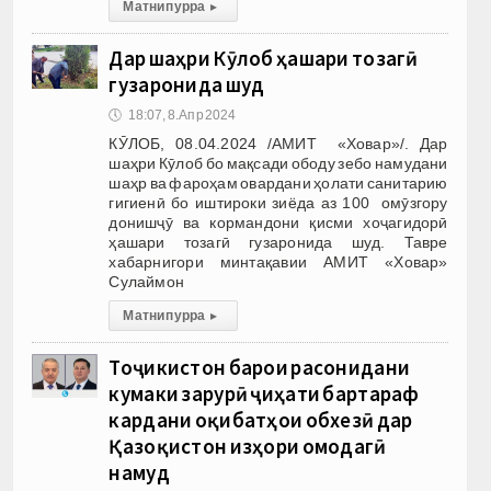
Матни пурра
▸
Дар шаҳри Кӯлоб ҳашари тозагӣ
гузаронида шуд
🕔
18:07, 8.Апр 2024
КӮЛОБ, 08.04.2024 /АМИТ «Ховар»/. Дар
шаҳри Кӯлоб бо мақсади ободу зебо намудани
шаҳр ва фароҳам овардани ҳолати санитарию
гигиенӣ бо иштироки зиёда аз 100 омӯзгору
донишҷӯ ва кормандони қисми хоҷагидорӣ
ҳашари тозагӣ гузаронида шуд. Тавре
хабарнигори минтақавии АМИТ «Ховар»
Сулаймон
Матни пурра
▸
Тоҷикистон барои расонидани
кумаки зарурӣ ҷиҳати бартараф
кардани оқибатҳои обхезӣ дар
Қазоқистон изҳори омодагӣ
намуд