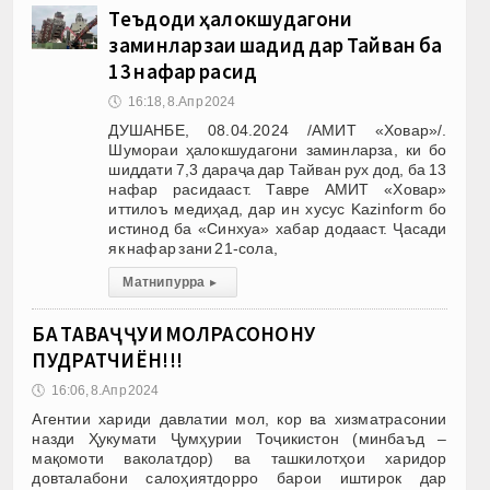
Теъдоди ҳалокшудагони
заминларзаи шадид дар Тайван ба
13 нафар расид
🕔
16:18, 8.Апр 2024
ДУШАНБЕ, 08.04.2024 /АМИТ «Ховар»/.
Шумораи ҳалокшудагони заминларза, ки бо
шиддати 7,3 дараҷа дар Тайван рух дод, ба 13
нафар расидааст. Тавре АМИТ «Ховар»
иттилоъ медиҳад, дар ин хусус Kazinform бо
истинод ба «Синхуа» хабар додааст. Ҷасади
як нафар зани 21-сола,
Матни пурра
▸
БА ТАВАҶҶУҲИ МОЛРАСОНОНУ
ПУДРАТЧИЁН!!!
🕔
16:06, 8.Апр 2024
Агентии хариди давлатии мол, кор ва хизматрасонии
назди Ҳукумати Ҷумҳурии Тоҷикистон (минбаъд –
мақомоти ваколатдор) ва ташкилотҳои харидор
довталабони салоҳиятдорро барои иштирок дар