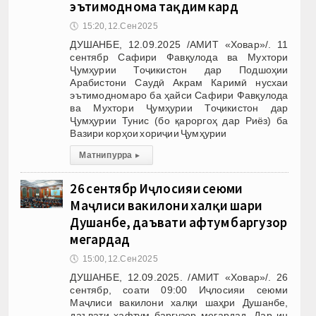
эътимоднома тақдим кард
🕔
15:20, 12.Сен 2025
ДУШАНБЕ, 12.09.2025 /АМИТ «Ховар»/. 11
сентябр Сафири Фавқулода ва Мухтори
Ҷумҳурии Тоҷикистон дар Подшоҳии
Арабистони Саудӣ Акрам Каримӣ нусхаи
эътимодномаро ба ҳайси Сафири Фавқулода
ва Мухтори Ҷумҳурии Тоҷикистон дар
Ҷумҳурии Тунис (бо қароргоҳ дар Риёз) ба
Вазири корҳои хориҷии Ҷумҳурии
Матни пурра
▸
26 сентябр Иҷлосияи сеюми
Маҷлиси вакилони халқи шаҳри
Душанбе, даъвати ҳафтум баргузор
мегардад
🕔
15:00, 12.Сен 2025
ДУШАНБЕ, 12.09.2025. /АМИТ «Ховар»/. 26
сентябр, соати 09:00 Иҷлосияи сеюми
Маҷлиси вакилони халқи шаҳри Душанбе,
даъвати ҳафтум баргузор мегардад. Дар ин