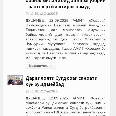
байналмилалӣ оид ба нархгузории
трансфертӣ иштирок намуд
🕔
11:40, 12.Сен 2025
ДУШАНБЕ, 12.09.2025 /АМИТ «Ховар»/.
Намояндагони Вазорати молияи Ҷумҳурии
Тоҷикистон дар машварати омӯзишии
байналмилалӣ дар мавзуи «Нархгузории
трансфертӣ», ки дар шаҳри Уланбатори
Ҷумҳурии Муғулистон баргузор гардид,
иштирок намуданд. Тавре АМИТ «Ховар» бо
истинод ба Вазорати молия хабар медиҳад,
машварати омӯзишӣ аз
Матни пурра
▸
Дар вилояти Суғд соҳаи саноати
кӯҳӣ рушд меёбад
🕔
11:20, 12.Сен 2025
ДУШАНБЕ, 12.09.2025. /АМИТ «Ховар»/.
Масъалаи рушди соҳаи саноати кӯҳӣ зимни
вохӯрии Раиси вилояти Суғд бо роҳбарияти
корпоратсияи «ТВЕА Душанбе саноати кӯҳӣ»