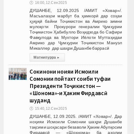
🕔
16:00, 12.Сен 2025
ДУШАНБЕ, 12.09.2025 /АМИТ «Ховар»/.
Масъалаҳои марбут ба ҳамкорӣ дар соҳаи
ҳуқуқӣ байни Тоҷикистон ва Амрико зимни
мулоқоти Прокурори генералии Ҷумҳурии
Тоҷикистон Ҳабибулло Воҳидзода бо Сафири
Фавқулода ва Мухтори Иёлоти Муттаҳидаи
Амрико дар Ҷумҳурии Тоҷикистон Мануэл
Микаллер дар шаҳри Душанбе баррасӣ
Матни пурра
▸
Сокинони ноҳияи Исмоили
Сомонии пойтахт соҳиби туҳфаи
Президенти Тоҷикистон —
«Шоҳнома»-и Ҳаким Фирдавсӣ
шуданд
🕔
15:40, 12.Сен 2025
ДУШАНБЕ, 12.09.2025. /АМИТ «Ховар»/. Дар
ноҳияи Исмоили Сомонии шаҳри Душанбе
тақсими шоҳасари безаволи Ҳаким Абулқосим
Фирдавсӣ — «Шоҳнома» ба аҳолии