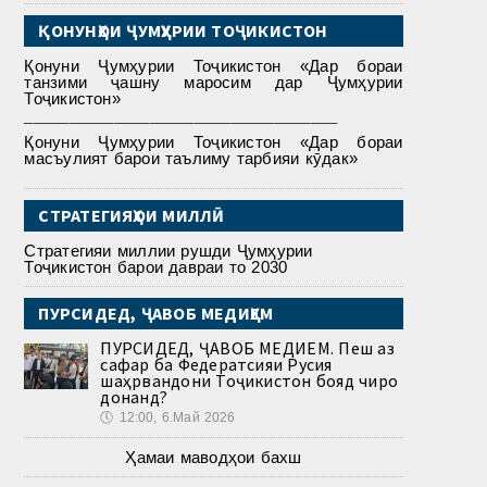
ҚОНУНҲОИ ҶУМҲУРИИ ТОҶИКИСТОН
Қонуни Ҷумҳурии Тоҷикистон «Дар бораи
танзими ҷашну маросим дар Ҷумҳурии
Тоҷикистон»
___________________________________
Қонуни Ҷумҳурии Тоҷикистон «Дар бораи
масъулият барои таълиму тарбияи кӯдак»
СТРАТЕГИЯҲОИ МИЛЛӢ
Стратегияи миллии рушди Ҷумҳурии
Тоҷикистон барои давраи то 2030
ПУРСИДЕД, ҶАВОБ МЕДИҲЕМ
ПУРСИДЕД, ҶАВОБ МЕДИҲЕМ. Пеш аз
сафар ба Федератсияи Русия
шаҳрвандони Тоҷикистон бояд чиро
донанд?
🕔
12:00, 6.Май 2026
Ҳамаи маводҳои бахш