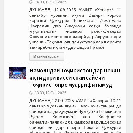
🕔
14:00, 12.Сен 2025
ДУШАНБЕ, 12.09.2025 /АМИТ «Ховар»/. 11
сентябр муовини якуми Вазири корҳои
хориҷии Ҷумҳурии Тоҷикистон Исматулло
Насредин дар Анҷумани сатҳи баланди
муҳитизистии кишвари раисикунандаи
Созмони амният ва ҳамкорӣ дар Аврупо таҳти
унвони «Таҳкими ояндаи устувор дар шароити
тағйирёбии иқлим» дар шаҳри Прагаи
Матни пурра
▸
Намояндаи Тоҷикистон дар Пекин
иқтидори васеи соҳаи сайёҳии
Тоҷикистонро муаррифӣ намуд
🕔
13:30, 12.Сен 2025
ДУШАНБЕ, 12.09.2025. /АМИТ «Ховар»/. 10-11
сентябр муовини якуми Раиси Кумитаи рушди
сайёҳии назди Ҳукумати Ҷумҳурии Тоҷикистон
Рустам Холматиён дар Конфронси
байналмилалӣ оид ба ҳамкорӣ ва рушди соҳаи
сайёҳӣ, ки дар шаҳри Пекини Ҷумҳурии
Мардумии Чин баргузор гардид, доир ба