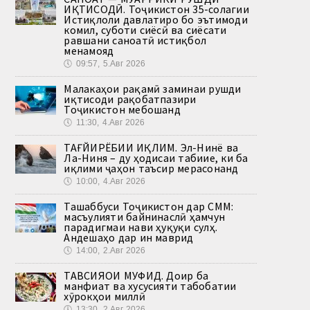
ИҚТИСОДӢ. Тоҷикистон 35-солагии
Истиқлоли давлатиро бо эътимоди
комил, суботи сиёсӣ ва сиёсати
равшани саноатӣ истиқбол
менамояд
🕔
09:57, 5.Авг 2026
Малакаҳои рақамӣ заминаи рушди
иқтисоди рақобатпазири
Тоҷикистон мебошанд
🕔
11:30, 4.Авг 2026
ТАҒЙИРЁБИИ ИҚЛИМ. Эл-Нинё ва
Ла-Ниня – ду ҳодисаи табиие, ки ба
иқлими ҷаҳон таъсир мерасонанд
🕔
10:00, 4.Авг 2026
Ташаббуси Тоҷикистон дар СММ:
масъулияти байнинаслӣ ҳамчун
парадигмаи нави ҳуқуқи сулҳ.
Андешаҳо дар ин маврид
🕔
14:00, 2.Авг 2026
ТАВСИЯҲОИ МУФИД. Доир ба
манфиат ва хусусияти табобатии
хӯрокҳои миллӣ
🕔
13:30, 2.Авг 2026