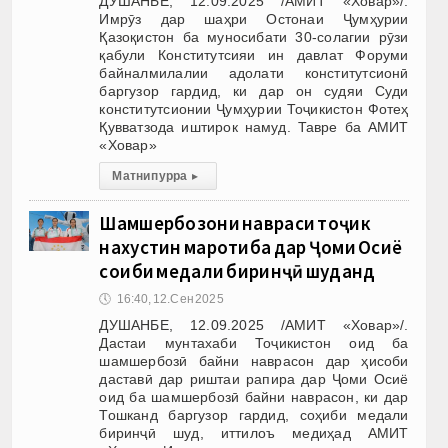
ДУШАНБЕ, 12.09.2025 /АМИТ «Ховар»/.
Имрӯз дар шаҳри Остонаи Ҷумҳурии
Қазоқистон ба муносибати 30-солагии рӯзи
қабули Конститутсияи ин давлат Форуми
байналмилалии адолати конститутсионӣ
баргузор гардид, ки дар он судяи Суди
конститутсионии Ҷумҳурии Тоҷикистон Фотеҳ
Қувватзода иштирок намуд. Тавре ба АМИТ
«Ховар»
Матни пурра
▸
Шамшербозони навраси тоҷик
нахустин маротиба дар Ҷоми Осиё
соҳиби медали биринҷӣ шуданд
🕔
16:40, 12.Сен 2025
ДУШАНБЕ, 12.09.2025 /АМИТ «Ховар»/.
Дастаи мунтахаби Тоҷикистон оид ба
шамшербозӣ байни наврасон дар ҳисоби
даставӣ дар риштаи рапира дар Ҷоми Осиё
оид ба шамшербозӣ байни наврасон, ки дар
Тошканд баргузор гардид, соҳиби медали
биринҷӣ шуд, иттилоъ медиҳад АМИТ