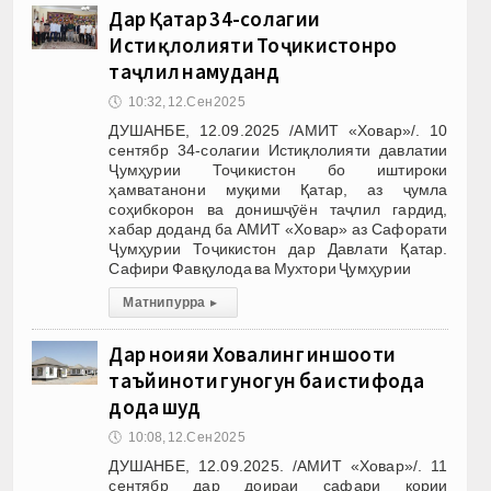
Дар Қатар 34-солагии
Истиқлолияти Тоҷикистонро
таҷлил намуданд
🕔
10:32, 12.Сен 2025
ДУШАНБЕ, 12.09.2025 /АМИТ «Ховар»/. 10
сентябр 34-солагии Истиқлолияти давлатии
Ҷумҳурии Тоҷикистон бо иштироки
ҳамватанони муқими Қатар, аз ҷумла
соҳибкорон ва донишҷӯён таҷлил гардид,
хабар доданд ба АМИТ «Ховар» аз Сафорати
Ҷумҳурии Тоҷикистон дар Давлати Қатар.
Сафири Фавқулода ва Мухтори Ҷумҳурии
Матни пурра
▸
Дар ноҳияи Ховалинг иншооти
таъйиноти гуногун ба истифода
дода шуд
🕔
10:08, 12.Сен 2025
ДУШАНБЕ, 12.09.2025. /АМИТ «Ховар»/. 11
сентябр дар доираи сафари кории