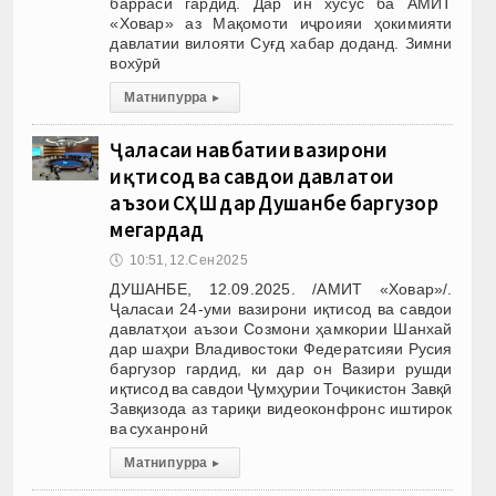
баррасӣ гардид. Дар ин хусус ба АМИТ
«Ховар» аз Мақомоти иҷроияи ҳокимияти
давлатии вилояти Суғд хабар доданд. Зимни
вохӯрӣ
Матни пурра
▸
Ҷаласаи навбатии вазирони
иқтисод ва савдои давлатҳои
аъзои СҲШ дар Душанбе баргузор
мегардад
🕔
10:51, 12.Сен 2025
ДУШАНБЕ, 12.09.2025. /АМИТ «Ховар»/.
Ҷаласаи 24-уми вазирони иқтисод ва савдои
давлатҳои аъзои Созмони ҳамкории Шанхай
дар шаҳри Владивостоки Федератсияи Русия
баргузор гардид, ки дар он Вазири рушди
иқтисод ва савдои Ҷумҳурии Тоҷикистон Завқӣ
Завқизода аз тариқи видеоконфронс иштирок
ва суханронӣ
Матни пурра
▸