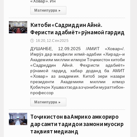
«Ховар». Ин
Матни пурра
▸
Китоби «Садриддин Айнӣ.
Феҳристи адабиёт» рӯнамоӣ гардид
🕔
16:20, 12.Сен 2025
ДУШАНБЕ, 12.09.2025 /АМИТ «Ховар»/.
Имрӯз дар маҳфили илмӣ-адабии «Хирад»-и
Академияи миллии илмҳои Тоҷикистон китоби
«Садриддин Айнӣ. Феҳристи адабиёт»
рӯнамоӣ гардид, хабар доданд ба АМИТ
«Ховар» аз академия. Китоб зери назари
президенти Академияи миллии илмҳо
Қобилҷон Хушвахтзода аз ҷониби мураттибон-
профессор
Матни пурра
▸
Тоҷикистон ва Амрико ҳамкориро
дар самти таҳдидҳои замони муосир
тақвият медиҳанд