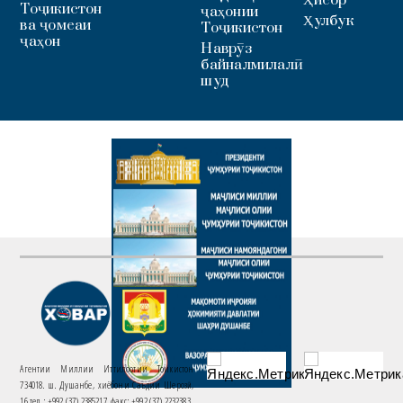
Тоҷикистон
ҷаҳонии
Ҳулбук
ва ҷомеаи
Тоҷикистон
ҷаҳон
Наврӯз
байналмилалӣ
шуд
Агентии Миллии Иттилоотии Тоҷикистон
734018. ш. Душанбе, хиёбони Саъдии Шерозӣ,
16 тел.: +992 (37) 2385217, факс: +992 (37) 2232383