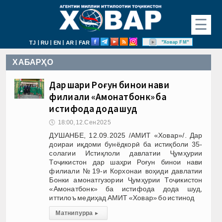
☰
|
|
|
|
"Ховар FM"
TJ
RU
EN
AR
FAR
ХАБАРҲО
Дар шаҳри Роғун бинои нави
филиали «Амонатбонк» ба
истифода дода шуд
🕔
18:00, 12.Сен 2025
ДУШАНБЕ, 12.09.2025 /АМИТ «Ховар»/. Дар
доираи иқдоми бунёдкорӣ ба истиқболи 35-
солагии Истиқлоли давлатии Ҷумҳурии
Тоҷикистон дар шаҳри Роғун бинои нави
филиали №19-и Корхонаи воҳиди давлатии
Бонки амонатгузории Ҷумҳурии Тоҷикистон
«Амонатбонк» ба истифода дода шуд,
иттилоъ медиҳад АМИТ «Ховар» бо истинод
Матни пурра
▸