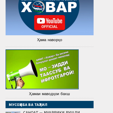
Ҳама наворҳо
Ҳамаи маводҳои бахш
МУСОҲИБА ВА ТАҲЛИЛ
САНОАТ — МУҲАРРИКИ РУШДИ