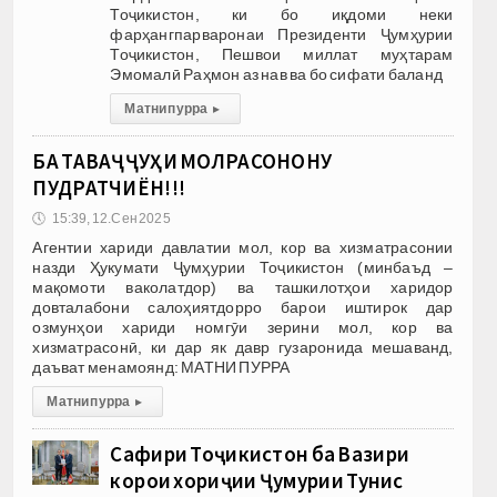
Тоҷикистон, ки бо иқдоми неки
фарҳангпарваронаи Президенти Ҷумҳурии
Тоҷикистон, Пешвои миллат муҳтарам
Эмомалӣ Раҳмон аз нав ва бо сифати баланд
Матни пурра
▸
БА ТАВАҶҶУҲИ МОЛРАСОНОНУ
ПУДРАТЧИЁН!!!
🕔
15:39, 12.Сен 2025
Агентии хариди давлатии мол, кор ва хизматрасонии
назди Ҳукумати Ҷумҳурии Тоҷикистон (минбаъд –
мақомоти ваколатдор) ва ташкилотҳои харидор
довталабони салоҳиятдорро барои иштирок дар
озмунҳои хариди номгӯи зерини мол, кор ва
хизматрасонӣ, ки дар як давр гузаронида мешаванд,
даъват менамоянд: МАТНИ ПУРРА
Матни пурра
▸
Сафири Тоҷикистон ба Вазири
корҳои хориҷии Ҷумҳурии Тунис