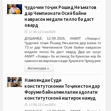
Ҷудочии тоҷик Рошид Неъматов
дар Чемпионати Осиё байни
наврасон медали тилло ба даст
овард
🕔
17:30, 12.Сен 2025
ДУШАНБЕ, 12.09.2025. /АМИТ «Ховар»/.
Ҷудочии тоҷик Рошид Неъматов дар вазни то
73 кг дар Чемпионати Осиё байни наврасон
медали тилло ба даст овард. Дар ин хусус
АМИТ «Ховар» бо истинод ба Кумитаи кор бо
ҷавонон ва варзиши назди Ҳукумати Ҷумҳурии
Матни пурра
▸
Намояндаи Суди
конститутсионии Тоҷикистон дар
Форуми байналмилалии адолати
конститутсионӣ иштирок намуд
🕔
17:00, 12.Сен 2025