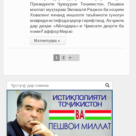
Президенти Ҷумҳурии Тоҷикистон, Пешвои
миллат муҳтарам Эмомалӣ Раҳмон ба ноҳияи
Ховалинг якчанд иншооти таъйиноти гуногун
мавриди истифода қарор гирифтанд. Аз ҷумла
дар деҳаи «Айлодара»-и Ҷамоати деҳоти ба
номи Ғаффор Мирзо
Матни пурра
▸
▸
1
2