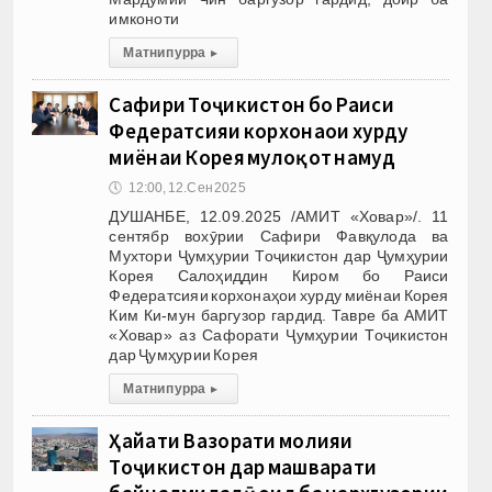
имконоти
Матни пурра
▸
Сафири Тоҷикистон бо Раиси
Федератсияи корхонаҳои хурду
миёнаи Корея мулоқот намуд
🕔
12:00, 12.Сен 2025
ДУШАНБЕ, 12.09.2025 /АМИТ «Ховар»/. 11
сентябр вохӯрии Сафири Фавқулода ва
Мухтори Ҷумҳурии Тоҷикистон дар Ҷумҳурии
Корея Салоҳиддин Киром бо Раиси
Федератсияи корхонаҳои хурду миёнаи Корея
Ким Ки-мун баргузор гардид. Тавре ба АМИТ
«Ховар» аз Сафорати Ҷумҳурии Тоҷикистон
дар Ҷумҳурии Корея
Матни пурра
▸
Ҳайати Вазорати молияи
Тоҷикистон дар машварати