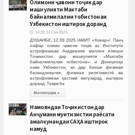
Олимони ҷавони тоҷик дар
машғулияти Мактаби
байналмилалии тобистонаи
Узбекистон иштирок доранд
🕔
14:20, 12.Сен 2025
ДУШАНБЕ, 12.09.2025 /АМИТ «Ховар»/. Панҷ
нафар олими ҷавони тоҷик аз Институти
астрофизикаи Академияи миллии илмҳои
Тоҷикистон дар машғулияти «Мактаби
байналмилалии тобистона»- и Донишгоҳи
нави Узбекистон, ки дар бахши физикаи
баландэнергия, физикаи релятивистӣ ва
астрофизикаи ҳаставӣ мегузарад, иштирок
доранд. Тавре ба
Матни пурра
▸
Намояндаи Тоҷикистон дар
Анҷумани муҳитизистии раёсати
амалкунандаи САҲА иштирок
намуд