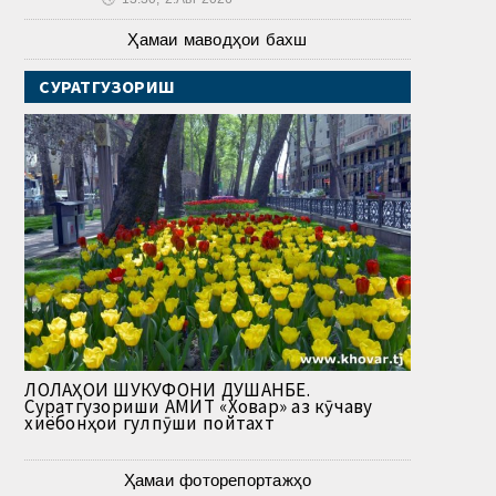
Ҳамаи маводҳои бахш
СУРАТГУЗОРИШ
ЛОЛАҲОИ ШУКУФОНИ ДУШАНБЕ.
Суратгузориши АМИТ «Ховар» аз кӯчаву
хиёбонҳои гулпӯши пойтахт
Ҳамаи фоторепортажҳо