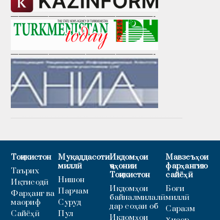
———————————————————-
———————————————————-
Тоҷикистон
Муқаддасоти
Иқдомҳои
Мавзеъҳои
миллӣ
ҷаҳонии
фарҳангию
Таърих
Тоҷикистон
сайёҳӣ
Нишон
Иқтисодӣ
Иқдомҳои
Боғи
Парчам
Фарҳанг ва
байналмилалӣ
миллӣ
маориф
Суруд
дар соҳаи об
Саразм
Сайёҳӣ
Пул
Иқдомҳои
Ҳисор