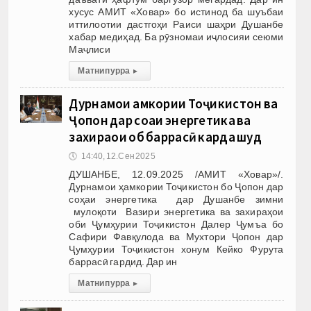
хусус АМИТ «Ховар» бо истинод ба шуъбаи
иттилоотии дастгоҳи Раиси шаҳри Душанбе
хабар медиҳад. Ба рӯзномаи иҷлосияи сеюми
Маҷлиси
Матни пурра
▸
Дурнамои ҳамкории Тоҷикистон ва
Ҷопон дар соҳаи энергетика ва
захираҳои об баррасӣ карда шуд
🕔
14:40, 12.Сен 2025
ДУШАНБЕ, 12.09.2025 /АМИТ «Ховар»/.
Дурнамои ҳамкории Тоҷикистон бо Ҷопон дар
соҳаи энергетика дар Душанбе зимни
мулоқоти Вазири энергетика ва захираҳои
оби Ҷумҳурии Тоҷикистон Далер Ҷумъа бо
Сафири Фавқулода ва Мухтори Ҷопон дар
Ҷумҳурии Тоҷикистон хонум Кейко Фурута
баррасӣ гардид. Дар ин
Матни пурра
▸