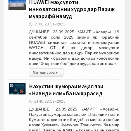
HUAWEI маҳсулоти
инноватсионии худро дар Париж
муаррифӣ намуд
🕔
15:00, 23.Сен 2025
ДУШАНБЕ, 23.09.2025. /АМИТ «Ховар»/. 19
сентябри соли 2025 зимни як чорабинӣ
HUAWEI силсилаи соатҳои интеллектуалии
WATCH GT 6 ва дигар маҳсулоти
инноватсиониро дар шаҳри Париж муаррифӣ
намуд. Ин чорабинӣ дар доираи консепсияи
нави “Энергияи бод” доир шуда, дар он насли
Матни пурра
▸
Нахустин шумораи маҷаллаи
«Навиди илм» ба нашр расид
🕔
14:40, 23.Сен 2025
ДУШАНБЕ, 23.09.2025 /АМИТ «Ховар»/.
Нахустин шумораи маҷаллаи «Навиди илм»-и
Кумитаи таҳсилоти ибтидоӣ ва миёнаи касбии
назди Ҳукумати Ҷумҳурии Тоҷикистон ба нашр
расид. Тавре ба АМИТ «Ховар» аз ин кумита