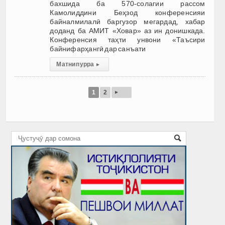
бахшида ба 570-солагии рассом
Камолиддини Беҳзод конференсияи
байналмилалӣ баргузор мегардад, хабар
доданд ба АМИТ «Ховар» аз ин донишкада.
Конференсия таҳти унвони «Таъсири
байнифарҳангӣ дар санъати
Матни пурра
▸
▸
1
2