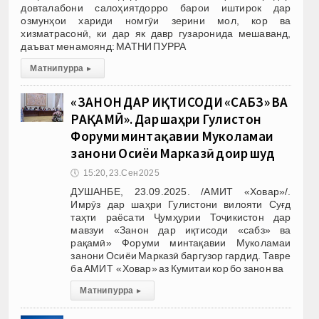
довталабони салоҳиятдорро барои иштирок дар
озмунҳои хариди номгӯи зерини мол, кор ва
хизматрасонӣ, ки дар як давр гузаронида мешаванд,
даъват менамоянд: МАТНИ ПУРРА
Матни пурра
▸
«ЗАНОН ДАР ИҚТИСОДИ «САБЗ» ВА
РАҚАМӢ». Дар шаҳри Гулистон
Форуми минтақавии Муколамаи
занони Осиёи Марказӣ доир шуд
🕔
15:20, 23.Сен 2025
ДУШАНБЕ, 23.09.2025. /АМИТ «Ховар»/.
Имрӯз дар шаҳри Гулистони вилояти Суғд
таҳти раёсати Ҷумҳурии Тоҷикистон дар
мавзуи «Занон дар иқтисоди «сабз» ва
рақамӣ» Форуми минтақавии Муколамаи
занони Осиёи Марказӣ баргузор гардид. Тавре
ба АМИТ «Ховар» аз Кумитаи кор бо занон ва
Матни пурра
▸