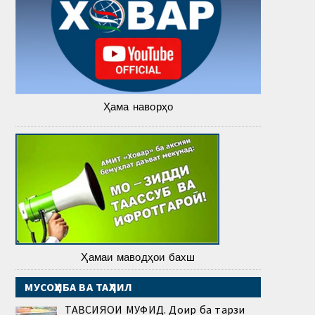
Ҳама наворҳо
Ҳамаи маводҳои бахш
МУСОҲИБА ВА ТАҲЛИЛ
ТАВСИЯҲОИ МУФИД. Доир ба тарзи