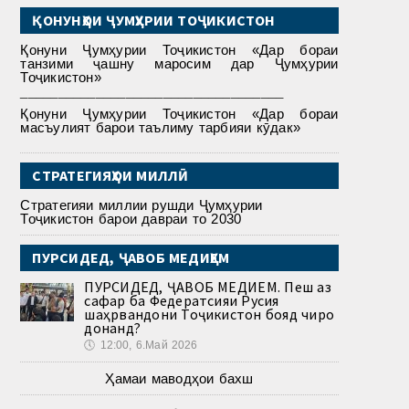
ҚОНУНҲОИ ҶУМҲУРИИ ТОҶИКИСТОН
Қонуни Ҷумҳурии Тоҷикистон «Дар бораи
танзими ҷашну маросим дар Ҷумҳурии
Тоҷикистон»
___________________________________
Қонуни Ҷумҳурии Тоҷикистон «Дар бораи
масъулият барои таълиму тарбияи кӯдак»
СТРАТЕГИЯҲОИ МИЛЛӢ
Стратегияи миллии рушди Ҷумҳурии
Тоҷикистон барои давраи то 2030
ПУРСИДЕД, ҶАВОБ МЕДИҲЕМ
ПУРСИДЕД, ҶАВОБ МЕДИҲЕМ. Пеш аз
сафар ба Федератсияи Русия
шаҳрвандони Тоҷикистон бояд чиро
донанд?
🕔
12:00, 6.Май 2026
Ҳамаи маводҳои бахш