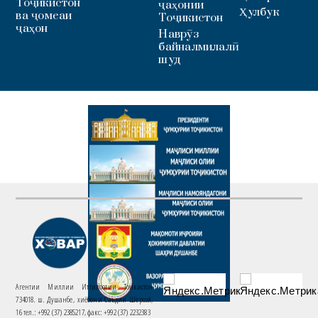
Тоҷикистон
ҷаҳонии
Ҳулбук
ва ҷомеаи
Тоҷикистон
ҷаҳон
Наврӯз
байналмилалӣ
шуд
Агентии Миллии Иттилоотии Тоҷикистон
734018. ш. Душанбе, хиёбони Саъдии Шерозӣ,
16 тел.: +992 (37) 2385217, факс: +992 (37) 2232383