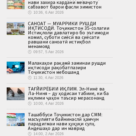
нави захира кардани меваҷоту
сабзавот барои фасли зимистон
🕔
10:36, 6.Авг 2026
САНОАТ — МУҲАРРИКИ РУШДИ
ИҚТИСОДӢ. Тоҷикистон 35-солагии
Истиқлоли давлатиро бо эътимоди
комил, суботи сиёсӣ ва сиёсати
равшани саноатӣ истиқбол
менамояд
🕔
09:57, 5.Авг 2026
Малакаҳои рақамӣ заминаи рушди
иқтисоди рақобатпазири
Тоҷикистон мебошанд
🕔
11:30, 4.Авг 2026
ТАҒЙИРЁБИИ ИҚЛИМ. Эл-Нинё ва
Ла-Ниня – ду ҳодисаи табиие, ки ба
иқлими ҷаҳон таъсир мерасонанд
🕔
10:00, 4.Авг 2026
Ташаббуси Тоҷикистон дар СММ:
масъулияти байнинаслӣ ҳамчун
парадигмаи нави ҳуқуқи сулҳ.
Андешаҳо дар ин маврид
🕔
14:00, 2.Авг 2026