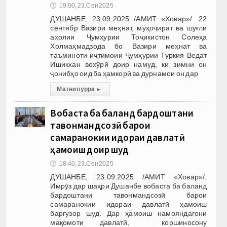
🕔
19:00, 23.Сен 2025
ДУШАНБЕ, 23.09.2025 /АМИТ «Ховар»/. 22
сентябр Вазири меҳнат, муҳоҷират ва шуғли
аҳолии Ҷумҳурии Тоҷикистон Солеҳа
Холмаҳмадзода бо Вазири меҳнат ва
таъминоти иҷтимоии Ҷумҳурии Туркия Ведат
Ишикхан вохӯрӣ доир намуд, ки зимни он
ҷонибҳо оид ба ҳамкорӣ ва дурнамои он дар
Матни пурра
▸
Вобаста ба баланд бардоштани
тавонмандсозӣ барои
самаранокии идораи давлатӣ
ҳамоиш доир шуд
🕔
18:40, 23.Сен 2025
ДУШАНБЕ, 23.09.2025 /АМИТ «Ховар»/.
Имрӯз дар шаҳри Душанбе вобаста ба баланд
бардоштани тавонмандсозӣ барои
самаранокии идораи давлатӣ ҳамоиш
баргузор шуд. Дар ҳамоиш намояндагони
мақомоти давлатӣ, коршиносону