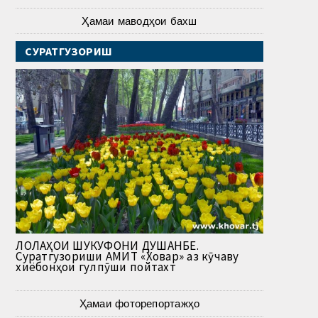
Ҳамаи маводҳои бахш
СУРАТГУЗОРИШ
ЛОЛАҲОИ ШУКУФОНИ ДУШАНБЕ.
Суратгузориши АМИТ «Ховар» аз кӯчаву
хиёбонҳои гулпӯши пойтахт
Ҳамаи фоторепортажҳо