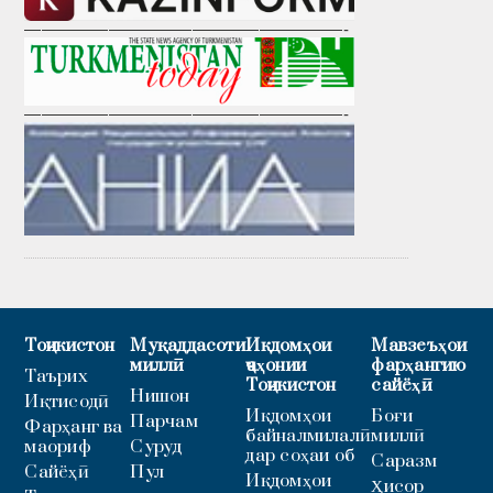
———————————————————-
———————————————————-
Тоҷикистон
Муқаддасоти
Иқдомҳои
Мавзеъҳои
миллӣ
ҷаҳонии
фарҳангию
Таърих
Тоҷикистон
сайёҳӣ
Нишон
Иқтисодӣ
Иқдомҳои
Боғи
Парчам
Фарҳанг ва
байналмилалӣ
миллӣ
маориф
Суруд
дар соҳаи об
Саразм
Сайёҳӣ
Пул
Иқдомҳои
Ҳисор