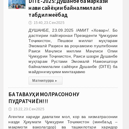
DITE-2025: Душанбе ба маркази
нави сайёҳии байналмилалӣ
табдил меёбад
🕔
15:40, 23.Сен 2025
ДУШАНБЕ, 23.09.2025 /АМИТ «Ховар»/. Бо
дастгирии пайгиронаи Президенти Ҷумҳурии
Тоҷикистон, Пешвои миллат муҳтарам
Эмомалӣ Раҳмон ва роҳнамоию пуштибонии
Раиси Маҷлиси миллии Маҷлиси Олии
Ҷумҳурии Тоҷикистон, Раиси шаҳри Душанбе
муҳтарам Рустами Эмомалӣ Намоишгоҳи
байналмилалии сайёҳии Душанбе (DITE) ба
майдони муҳими минтақавию
Матни пурра
▸
БА ТАВАҶҶУҲИ МОЛРАСОНОНУ
ПУДРАТЧИЁН!!!
🕔
15:22, 23.Сен 2025
Агентии хариди давлатии мол, кор ва хизматрасонии
назди Ҳукумати Ҷумҳурии Тоҷикистон (минбаъд –
мақомоти ваколатдор) ва ташкилотҳои харидор