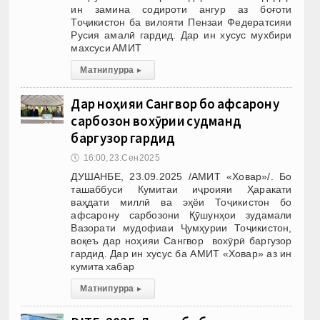
ин замина содироти ангур аз боғоти
Тоҷикистон ба вилояти Пензаи Федератсияи
Русия амалӣ гардид. Дар ин хусус мухбири
махсуси АМИТ
Матни пурра
▸
Дар ноҳияи Сангвор бо афсарону
сарбозон вохӯрии судманд
баргузор гардид
🕔
16:00, 23.Сен 2025
ДУШАНБЕ, 23.09.2025 /АМИТ «Ховар»/. Бо
ташаббуси Кумитаи иҷроияи Ҳаракати
ваҳдати миллӣ ва эҳёи Тоҷикистон бо
афсарону сарбозони Қӯшунҳои зудамали
Вазорати мудофиаи Ҷумҳурии Тоҷикистон,
воқеъ дар ноҳияи Сангвор вохӯрӣ баргузор
гардид. Дар ин хусус ба АМИТ «Ховар» аз ин
кумита хабар
Матни пурра
▸