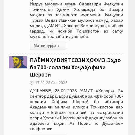
Имрӯз муовини якуми Сарвазири Ҷумҳурии
Тоҷикистон Ҳоким Холиқзода бо Вазири
меҳнат ва таъминоти иҷтимоии Ҷумҳурии
Туркия Ведат Ишикхан мулоқот намуд, хабар
медиҳад АМИТ «Ховар». Зимни мулоқот иброз
гардид, ки ҷониби Тоҷикистон аз сатҳу
муҳтавои равобити дуҷониба
Матни пурра
▸
ПАЁМИ ҲУВИЯТСОЗИ ҲОФИЗ. Эҳдо
ба 700-солагии Хоҷа Ҳофизи
Шерозӣ
🕔
17:20, 23.Сен 2025
ДУШАНБЕ, 23.09.2025 /АМИТ «Ховар»/. 24
сентябр дар шаҳри Душанбе ба ифтихори 700-
солагии Ҳофизи Шерозӣ бо ибтикори
Академияи миллии илмҳои Тоҷикистон дар
мавзуи «Ҷойгоҳи маънавӣ ва маърифатии
осори Ҳофизи Шерозӣ дар фарҳангу забон ва
адабиёти ҷаҳон. Аз Порис то Душанбе»
конфронси