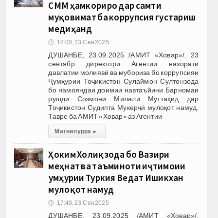
СММ ҳамкориро дар самти
муқовимат ба коррупсия густариш
медиҳанд
🕔
18:00, 23.Сен 2025
ДУШАНБЕ, 23.09.2025 /АМИТ «Ховар»/. 23
сентябр директори Агентии назорати
давлатии молиявӣ ва мубориза бо коррупсияи
Ҷумҳурии Тоҷикистон Сулаймон Султонзода
бо намояндаи доимии навтаъйини Барномаи
рушди Созмони Милали Муттаҳид дар
Тоҷикистон Судипта Мукерҷӣ мулоқот намуд.
Тавре ба АМИТ «Ховар» аз Агентии
Матни пурра
▸
Ҳоким Холиқзода бо Вазири
меҳнат ва таъминоти иҷтимоии
Ҷумҳурии Туркия Ведат Ишикхан
мулоқот намуд
🕔
17:40, 23.Сен 2025
ДУШАНБЕ, 23.09.2025 /АМИТ «Ховар»/.