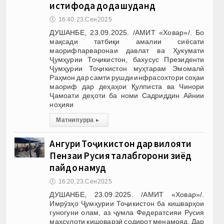
истифода дода шуданд
🕔
16:40, 23.Сен 2025
ДУШАНБЕ, 23.09.2025. /АМИТ «Ховар»/. Бо
мақсади татбиқи амалии сиёсати
маорифпарваронаи давлат ва Ҳукумати
Ҷумҳурии Тоҷикистон, бахусус Президенти
Ҷумҳурии Тоҷикистон муҳтарам Эмомалӣ
Раҳмон дар самти рушди инфрасохтори соҳаи
маориф дар деҳаҳои Қулписта ва Чинори
Ҷамоати деҳоти ба номи Садриддин Айнии
ноҳияи
Матни пурра
▸
Ангури Тоҷикистон дар вилояти
Пензаи Русия талабгорони зиёд
пайдо намуд
🕔
16:20, 23.Сен 2025
ДУШАНБЕ, 23.09.2025. /АМИТ «Ховар»/.
Имрӯзҳо Ҷумҳурии Тоҷикистон ба кишварҳои
гуногуни олам, аз ҷумла Федератсияи Русия
маҳсулоти кишоварзӣ содирот менамояд. Дар