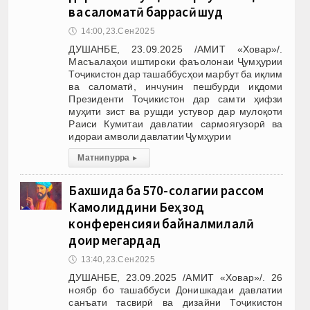
ва саломатӣ баррасӣ шуд
🕔
14:00, 23.Сен 2025
ДУШАНБЕ, 23.09.2025 /АМИТ «Ховар»/.
Масъалаҳои иштироки фаъолонаи Ҷумҳурии
Тоҷикистон дар ташаббусҳои марбут ба иқлим
ва саломатӣ, инчунин пешбурди иқдоми
Президенти Тоҷикистон дар самти ҳифзи
муҳити зист ва рушди устувор дар мулоқоти
Раиси Кумитаи давлатии сармоягузорӣ ва
идораи амволи давлатии Ҷумҳурии
Матни пурра
▸
Бахшида ба 570-солагии рассом
Камолиддини Беҳзод
конференсияи байналмилалӣ
доир мегардад
🕔
13:40, 23.Сен 2025
ДУШАНБЕ, 23.09.2025 /АМИТ «Ховар»/. 26
ноябр бо ташаббуси Донишкадаи давлатии
санъати тасвирӣ ва дизайни Тоҷикистон