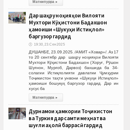
Матни пурра
▸
Дар шаҳру ноҳияҳои Вилояти
Мухтори Кӯҳистони Бадахшон
ҳамоиши «Шукуҳи Истиқлол»
баргузор гардид
🕔
19:30, 23.Сен 2025
ДУШАНБЕ, 23.09.2025. /АМИТ «Ховар»/. Аз 17
то 20 сентябр дар шаҳру ноҳияҳои Вилояти
Мухтори Кӯҳистони Бадахшон (Хоруғ, Рӯшон
Шуғнон, Мурғоб, Дарвоз) бахшида ба 34-
солагии Истиқлолияти давлатии Ҷумҳурии
Тоҷикистон таҳти унвони «Шукуҳи Истиқлол»
ҳамоиши бошукуҳ баргузор гардид. Дар ин
хусус ба
Матни пурра
▸
Дурнамои ҳамкории Тоҷикистон
ва Туркия дар самти меҳнат ва
шуғли аҳолӣ баррасӣ гардид