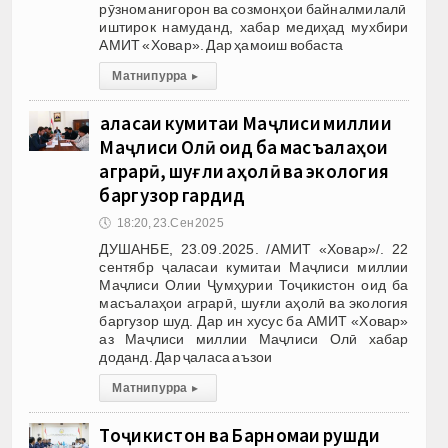
рӯзноманигорон ва созмонҳои байналмилалӣ
иштирок намуданд, хабар медиҳад мухбири
АМИТ «Ховар». Дар ҳамоиш вобаста
Матни пурра
▸
Ҷаласаи кумитаи Маҷлиси миллии
Маҷлиси Олӣ оид ба масъалаҳои
аграрӣ, шуғли аҳолӣ ва экология
баргузор гардид
🕔
18:20, 23.Сен 2025
ДУШАНБЕ, 23.09.2025. /АМИТ «Ховар»/. 22
сентябр ҷаласаи кумитаи Маҷлиси миллии
Маҷлиси Олии Ҷумҳурии Тоҷикистон оид ба
масъалаҳои аграрӣ, шуғли аҳолӣ ва экология
баргузор шуд. Дар ин хусус ба АМИТ «Ховар»
аз Маҷлиси миллии Маҷлиси Олӣ хабар
доданд. Дар ҷаласа аъзои
Матни пурра
▸
Тоҷикистон ва Барномаи рушди