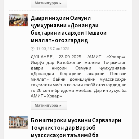
Матни пурра
▸
Даври ниҳоии Озмуни
ҷумҳуриявии «Донандаи
беҳтарини асарҳои Пешвои
миллат» оғоз гардид
🕔
17:00, 23.Сен 2025
ДУШАНБЕ, 23.09.2025. /АМИТ «Ховар»/.
Имрӯз дар Китобхонаи миллии Тоҷикистон
даври ниҳоии Озмуни ҷумҳуриявии
«Донандаи беҳтарини асарҳои Пешвои
миллат» байни донишҷӯёни муассисаҳои
таҳсилоти миёна ва олии касбӣ оғоз гардид, ки
то 28 сентябр идома меёбад. Дар ин хусус ба
АМИТ «Ховар»
Матни пурра
▸
Бо иштироки муовини Сарвазири
Тоҷикистон дар Варзоб
муассисаҳои таълимӣ ба