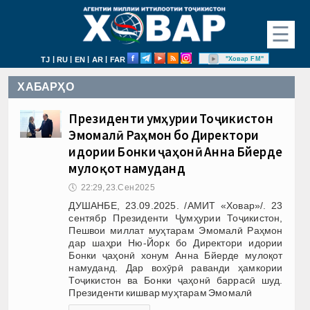
☰
|
|
|
|
"Ховар FM"
TJ
RU
EN
AR
FAR
ХАБАРҲО
Президенти Ҷумҳурии Тоҷикистон
Эмомалӣ Раҳмон бо Директори
идории Бонки ҷаҳонӣ Анна Бйерде
мулоқот намуданд
🕔
22:29, 23.Сен 2025
ДУШАНБЕ, 23.09.2025. /АМИТ «Ховар»/. 23
сентябр Президенти Ҷумҳурии Тоҷикистон,
Пешвои миллат муҳтарам Эмомалӣ Раҳмон
дар шаҳри Ню-Йорк бо Директори идории
Бонки ҷаҳонӣ хонум Анна Бйерде мулоқот
намуданд. Дар вохӯрӣ раванди ҳамкории
Тоҷикистон ва Бонки ҷаҳонӣ баррасӣ шуд.
Президенти кишвар муҳтарам Эмомалӣ