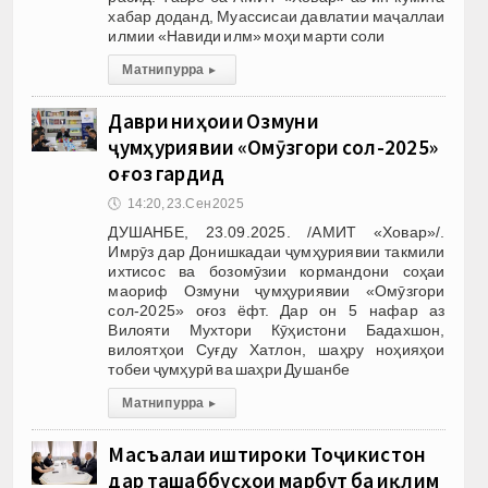
хабар доданд, Муассисаи давлатии маҷаллаи
илмии «Навиди илм» моҳи марти соли
Матни пурра
▸
Даври ниҳоии Озмуни
ҷумҳуриявии «Омӯзгори сол-2025»
оғоз гардид
🕔
14:20, 23.Сен 2025
ДУШАНБЕ, 23.09.2025. /АМИТ «Ховар»/.
Имрӯз дар Донишкадаи ҷумҳуриявии такмили
ихтисос ва бозомӯзии кормандони соҳаи
маориф Озмуни ҷумҳуриявии «Омӯзгори
сол-2025» оғоз ёфт. Дар он 5 нафар аз
Вилояти Мухтори Кӯҳистони Бадахшон,
вилоятҳои Суғду Хатлон, шаҳру ноҳияҳои
тобеи ҷумҳурӣ ва шаҳри Душанбе
Матни пурра
▸
Масъалаи иштироки Тоҷикистон
дар ташаббусҳои марбут ба иқлим