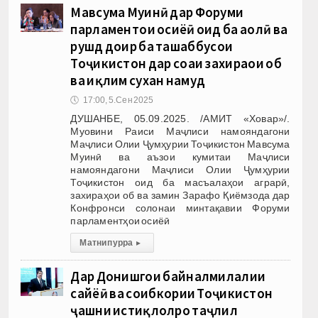
Мавсума Муинӣ дар Форуми
парламентҳои осиёӣ оид ба аҳолӣ ва
рушд доир ба ташаббусҳои
Тоҷикистон дар соҳаи захираҳои об
ва иқлим сухан намуд
🕔
17:00, 5.Сен 2025
ДУШАНБЕ, 05.09.2025. /АМИТ «Ховар»/.
Муовини Раиси Маҷлиси намояндагони
Маҷлиси Олии Ҷумҳурии Тоҷикистон Мавсума
Муинӣ ва аъзои кумитаи Маҷлиси
намояндагони Маҷлиси Олии Ҷумҳурии
Тоҷикистон оид ба масъалаҳои аграрӣ,
захираҳои об ва замин Зарафо Қиёмзода дар
Конфронси солонаи минтақавии Форуми
парламентҳои осиёӣ
Матни пурра
▸
Дар Донишгоҳи байналмилалии
сайёҳӣ ва соҳибкории Тоҷикистон
ҷашни истиқлолро таҷлил