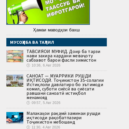
Ҳамаи маводҳои бахш
МУСОҲИБА ВА ТАҲЛИЛ
ТАВСИЯҲОИ МУФИД. Доир ба тарзи
нави захира кардани меваҷоту
сабзавот барои фасли зимистон
🕔
10:36, 6.Авг 2026
САНОАТ — МУҲАРРИКИ РУШДИ
ИҚТИСОДӢ. Тоҷикистон 35-солагии
Истиқлоли давлатиро бо эътимоди
комил, суботи сиёсӣ ва сиёсати
равшани саноатӣ истиқбол
менамояд
🕔
09:57, 5.Авг 2026
Малакаҳои рақамӣ заминаи рушди
иқтисоди рақобатпазири
Тоҷикистон мебошанд
🕔
11:30, 4.Авг 2026