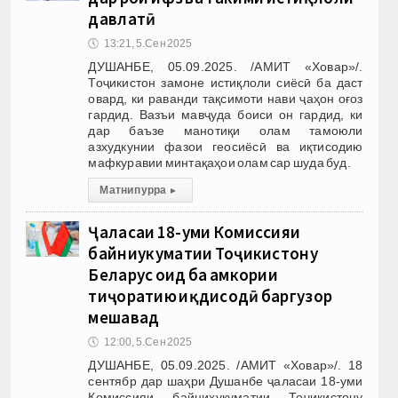
давлатӣ
🕔
13:21, 5.Сен 2025
ДУШАНБЕ, 05.09.2025. /АМИТ «Ховар»/.
Тоҷикистон замоне истиқлоли сиёсӣ ба даст
овард, ки раванди тақсимоти нави ҷаҳон оғоз
гардид. Вазъи мавҷуда боиси он гардид, ки
дар баъзе манотиқи олам тамоюли
азхудкунии фазои геосиёсӣ ва иқтисодию
мафкуравии минтақаҳои олам сар шуда буд.
Матни пурра
▸
Ҷаласаи 18-уми Комиссияи
байниҳукуматии Тоҷикистону
Беларус оид ба ҳамкории
тиҷоратию иқдисодӣ баргузор
мешавад
🕔
12:00, 5.Сен 2025
ДУШАНБЕ, 05.09.2025. /АМИТ «Ховар»/. 18
сентябр дар шаҳри Душанбе ҷаласаи 18-уми
Комиссияи байниҳукуматии Тоҷикистону