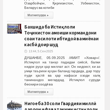
Озарбойҷон, Қирғизистон, Узбекистон,
Беларус ва котиби
Матни пурра
▸
Бахшида ба Истиқлоли
Тоҷикистон ҳамоиши кормандони
соҳаи таҳсилоти ибтидоӣ ва миёнаи
касбӣ доир шуд
🕔
13:44, 5.Сен 2025
ДУШАНБЕ, 05.09.2025 /АМИТ «Ховар»/.
Истиқлол на танҳо падидаи сиёсӣ, балки
нидои руҳи ҳар миллат аст. Он нидоест, ки аз
умқи таърихи куҳан баланд гардида, дар тору
пуди ҳастӣ ва ҳар нафаси озоди халқ
танинандоз мегардад. Истиқлол суруди
беохири озодӣ ва
Матни пурра
▸
Нигоҳе ба 30 соли Гвардияи миллӣ
дар роҳи ҳифз ва таҳкими истиқлоли