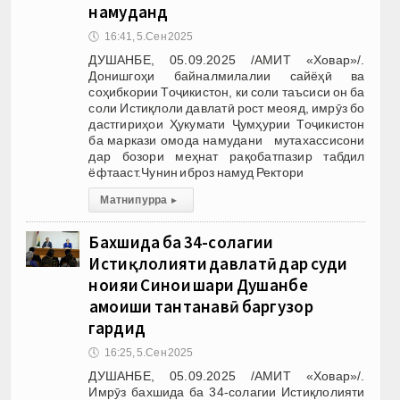
намуданд
🕔
16:41, 5.Сен 2025
ДУШАНБЕ, 05.09.2025 /АМИТ «Ховар»/.
Донишгоҳи байналмилалии сайёҳӣ ва
соҳибкории Тоҷикистон, ки соли таъсиси он ба
соли Истиқлоли давлатӣ рост меояд, имрӯз бо
дастгириҳои Ҳукумати Ҷумҳурии Тоҷикистон
ба маркази омода намудани мутахассисони
дар бозори меҳнат рақобатпазир табдил
ёфтааст.Чунин иброз намуд Ректори
Матни пурра
▸
Бахшида ба 34-солагии
Истиқлолияти давлатӣ дар суди
ноҳияи Синои шаҳри Душанбе
ҳамоиши тантанавӣ баргузор
гардид
🕔
16:25, 5.Сен 2025
ДУШАНБЕ, 05.09.2025 /АМИТ «Ховар»/.
Имрӯз бахшида ба 34-солагии Истиқлолияти