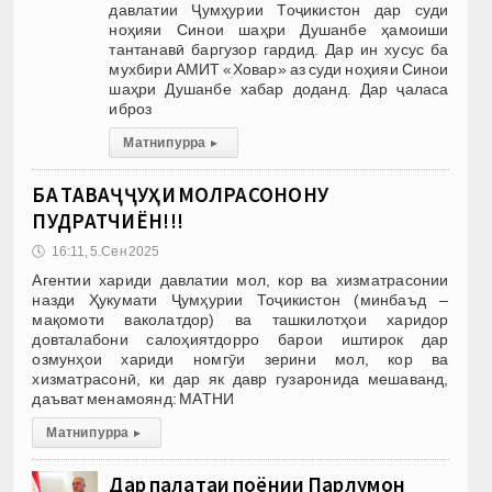
давлатии Ҷумҳурии Тоҷикистон дар суди
ноҳияи Синои шаҳри Душанбе ҳамоиши
тантанавӣ баргузор гардид. Дар ин хусус ба
мухбири АМИТ «Ховар» аз суди ноҳияи Синои
шаҳри Душанбе хабар доданд. Дар ҷаласа
иброз
Матни пурра
▸
БА ТАВАҶҶУҲИ МОЛРАСОНОНУ
ПУДРАТЧИЁН!!!
🕔
16:11, 5.Сен 2025
Агентии хариди давлатии мол, кор ва хизматрасонии
назди Ҳукумати Ҷумҳурии Тоҷикистон (минбаъд –
мақомоти ваколатдор) ва ташкилотҳои харидор
довталабони салоҳиятдорро барои иштирок дар
озмунҳои хариди номгӯи зерини мол, кор ва
хизматрасонӣ, ки дар як давр гузаронида мешаванд,
даъват менамоянд: МАТНИ
Матни пурра
▸
Дар палатаи поёнии Парлумон