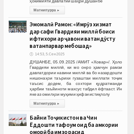
ҳокимияти давлатии шаҳри Душанбе
Матни пурра
▸
Эмомалӣ Раҳмон: «Имрӯз хизмат
дар сафи Гвардияи миллӣ боиси
ифтихори ҳар ҷавони ватандӯсту
ватанпарвар мебошад»
🕔
14:53, 5.Сен 2025
ДУШАНБЕ, 05.09.2025 /АМИТ «Ховар»/. Ҳоло
Гвардияи миллӣ, ки мо онро ҳамчун рамзи
давлатдории навини миллӣ ва бо назардошти
нишонаҳои таърихи гузаштаи миллати тоҷик
таъсис додем, ба сохтори қудратманди
ҳарбии таъйиноти махсус табдил ёфтааст. Ин
яке аз омилҳои муҳими ҳифзи истиқлолу
Матни пурра
▸
Байни Тоҷикистон ва Чин
Ёддошти тафоҳум оид ба ҳамкории
оморӣ ба имзо расид