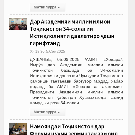
Матни пурра
▸
Дар Академияи миллии илмҳои
Тоҷикистон 34-солагии
Истиқлолияти давлатиро ҷашн
гирифтанд
🕔
18:30, 5.Сен 2025
ДУШАНБЕ, 05.09.2025 /АМИТ «Ховар»/.
Имрӯз дар Академияи миллии илмҳои
Тоҷикистон бахшида ба 34-солагии
Истиқлолияти давлатии Ҷумҳурии Тоҷикистон
ҳамоиши тантанавӣ баргузор гардид, хабар
доданд ба АМИТ «Ховар» аз академия.
Президенти Академияи миллии илмҳои
Тоҷикистон Қобилҷон Хушвахтзода таъкид
намуд, ки роҳи 34-солаи
Матни пурра
▸
Намояндаи Тоҷикистон дар
Форуми нуҳуми зерминтақавӣ оид