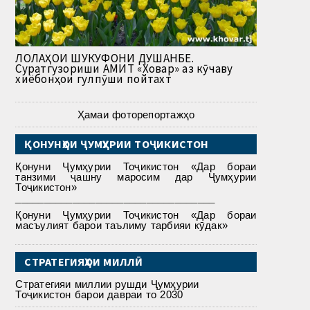
ЛОЛАҲОИ ШУКУФОНИ ДУШАНБЕ.
Суратгузориши АМИТ «Ховар» аз кӯчаву
хиёбонҳои гулпӯши пойтахт
Ҳамаи фоторепортажҳо
ҚОНУНҲОИ ҶУМҲУРИИ ТОҶИКИСТОН
Қонуни Ҷумҳурии Тоҷикистон «Дар бораи
танзими ҷашну маросим дар Ҷумҳурии
Тоҷикистон»
___________________________________
Қонуни Ҷумҳурии Тоҷикистон «Дар бораи
масъулият барои таълиму тарбияи кӯдак»
СТРАТЕГИЯҲОИ МИЛЛӢ
Стратегияи миллии рушди Ҷумҳурии
Тоҷикистон барои давраи то 2030