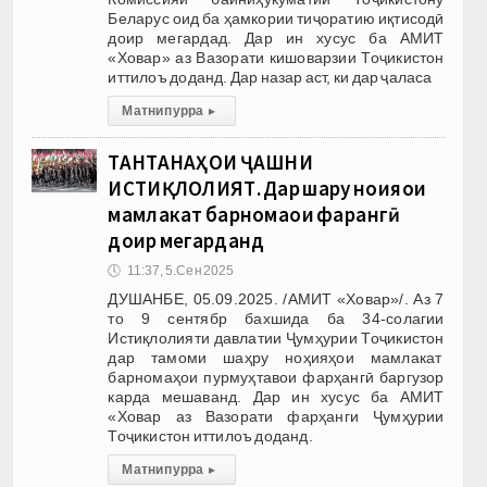
Беларус оид ба ҳамкории тиҷоратию иқтисодӣ
доир мегардад. Дар ин хусус ба АМИТ
«Ховар» аз Вазорати кишоварзии Тоҷикистон
иттилоъ доданд. Дар назар аст, ки дар ҷаласа
Матни пурра
▸
ТАНТАНАҲОИ ҶАШНИ
ИСТИҚЛОЛИЯТ. Дар шаҳру ноҳияҳои
мамлакат барномаҳои фарҳангӣ
доир мегарданд
🕔
11:37, 5.Сен 2025
ДУШАНБЕ, 05.09.2025. /АМИТ «Ховар»/. Аз 7
то 9 сентябр бахшида ба 34-солагии
Истиқлолияти давлатии Ҷумҳурии Тоҷикистон
дар тамоми шаҳру ноҳияҳои мамлакат
барномаҳои пурмуҳтавои фарҳангӣ баргузор
карда мешаванд. Дар ин хусус ба АМИТ
«Ховар аз Вазорати фарҳанги Ҷумҳурии
Тоҷикистон иттилоъ доданд.
Матни пурра
▸