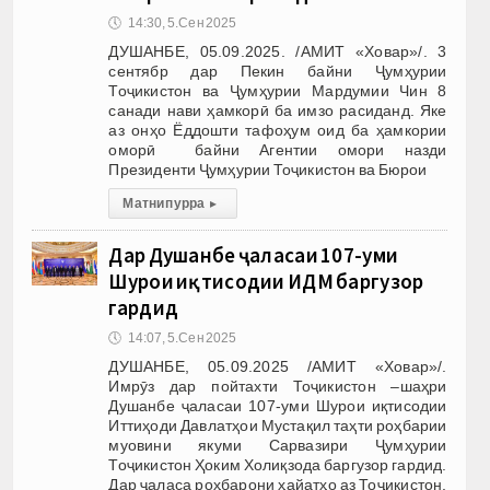
🕔
14:30, 5.Сен 2025
ДУШАНБЕ, 05.09.2025. /АМИТ «Ховар»/. 3
сентябр дар Пекин байни Ҷумҳурии
Тоҷикистон ва Ҷумҳурии Мардумии Чин 8
санади нави ҳамкорӣ ба имзо расиданд. Яке
аз онҳо Ёддошти тафоҳум оид ба ҳамкории
оморӣ байни Агентии омори назди
Президенти Ҷумҳурии Тоҷикистон ва Бюрои
Матни пурра
▸
Дар Душанбе ҷаласаи 107-уми
Шурои иқтисодии ИДМ баргузор
гардид
🕔
14:07, 5.Сен 2025
ДУШАНБЕ, 05.09.2025 /АМИТ «Ховар»/.
Имрӯз дар пойтахти Тоҷикистон –шаҳри
Душанбе ҷаласаи 107-уми Шурои иқтисодии
Иттиҳоди Давлатҳои Мустақил таҳти роҳбарии
муовини якуми Сарвазири Ҷумҳурии
Тоҷикистон Ҳоким Холиқзода баргузор гардид.
Дар ҷаласа роҳбарони ҳайатҳо аз Тоҷикистон,