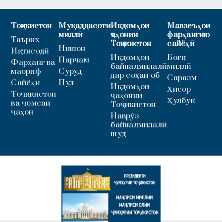
Тоҷикистон
Муқаддасоти
Иқдомҳои
Мавзеъҳои
миллӣ
ҷаҳонии
фарҳангию
Таърих
Тоҷикистон
сайёҳӣ
Нишон
Иқтисодӣ
Иқдомҳои
Боғи
Парчам
Фарҳанг ва
байналмилалӣ
миллӣ
маориф
Суруд
дар соҳаи об
Саразм
Сайёҳӣ
Пул
Иқдомҳои
Ҳисор
Тоҷикистон
ҷаҳонии
Ҳулбук
ва ҷомеаи
Тоҷикистон
ҷаҳон
Наврӯз
байналмилалӣ
шуд