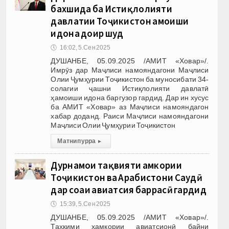
бахшида ба Истиқлолияти
давлатии Тоҷикистон ҳамоиши
идона доир шуд
🕔
16:02, 5.Сен 2025
ДУШАНБЕ, 05.09.2025 /АМИТ «Ховар»/.
Имрӯз дар Маҷлиси намояндагони Маҷлиси
Олии Ҷумҳурии Тоҷикистон ба муносибати 34-
солагии ҷашни Истиқлолияти давлатӣ
ҳамоиши идона баргузор гардид. Дар ин хусус
ба АМИТ «Ховар» аз Маҷлиси намояндагон
хабар доданд. Раиси Маҷлиси намояндагони
Маҷлиси Олии Ҷумҳурии Тоҷикистон
Матни пурра
▸
Дурнамои тақвияти ҳамкории
Тоҷикистон ва Арабистони Саудӣ
дар соҳаи авиатсия баррасӣ гардид
🕔
15:39, 5.Сен 2025
ДУШАНБЕ, 05.09.2025 /АМИТ «Ховар»/.
Таҳкими ҳамкории авиатсионӣ байни