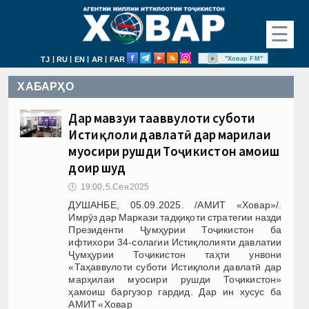
☰
|
|
|
|
"Ховар FM"
TJ
RU
EN
AR
FAR
ХАБАРҲО
Дар мавзуи таҳаввулоти суботи
Истиқлоли давлатӣ дар марҳилаи
муосири рушди Тоҷикистон ҳамоиш
доир шуд
🕔
19:00, 5.Сен 2025
ДУШАНБЕ, 05.09.2025. /АМИТ «Ховар»/.
Имрӯз дар Маркази тадқиқоти стратегии назди
Президенти Ҷумҳурии Тоҷикистон ба
ифтихори 34-солагии Истиқлолияти давлатии
Ҷумҳурии Тоҷикистон таҳти унвони
«Таҳаввулоти суботи Истиқлоли давлатӣ дар
марҳилаи муосири рушди Тоҷикистон»
ҳамоиш баргузор гардид. Дар ин хусус ба
АМИТ «Ховар