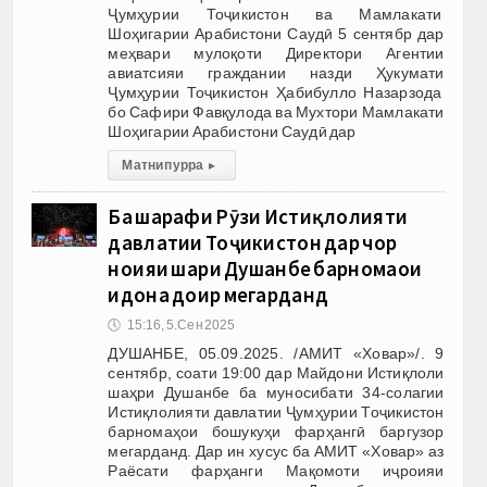
Ҷумҳурии Тоҷикистон ва Мамлакати
Шоҳигарии Арабистони Саудӣ 5 сентябр дар
меҳвари мулоқоти Директори Агентии
авиатсияи граждании назди Ҳукумати
Ҷумҳурии Тоҷикистон Ҳабибулло Назарзода
бо Сафири Фавқулода ва Мухтори Мамлакати
Шоҳигарии Арабистони Саудӣ дар
Матни пурра
▸
Ба шарафи Рӯзи Истиқлолияти
давлатии Тоҷикистон дар чор
ноҳияи шаҳри Душанбе барномаҳои
идона доир мегарданд
🕔
15:16, 5.Сен 2025
ДУШАНБЕ, 05.09.2025. /АМИТ «Ховар»/. 9
сентябр, соати 19:00 дар Майдони Истиқлоли
шаҳри Душанбе ба муносибати 34-солагии
Истиқлолияти давлатии Ҷумҳурии Тоҷикистон
барномаҳои бошукуҳи фарҳангӣ баргузор
мегарданд. Дар ин хусус ба АМИТ «Ховар» аз
Раёсати фарҳанги Мақомоти иҷроияи