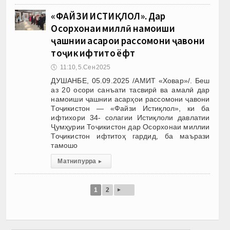
«ФАЙЗИ ИСТИҚЛОЛ». Дар
Осорхонаи миллӣ намоиши
ҷашнии асарҳои рассомони ҷавони
тоҷик ифтитоҳ ёфт
🕔
11:10, 5.Сен 2025
ДУШАНБЕ, 05.09.2025 /АМИТ «Ховар»/. Беш
аз 20 осори санъати тасвирӣ ва амалӣ дар
намоиши ҷашнии асарҳои рассомони ҷавони
Тоҷикистон — «Файзи Истиқлол», ки ба
ифтихори 34- солагии Истиқлоли давлатии
Ҷумҳурии Тоҷикистон дар Осорхонаи миллии
Тоҷикистон ифтитоҳ гардид, ба маърази
тамошо
Матни пурра
▸
▸
1
2