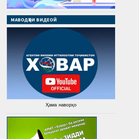
МАВОДҲОИ ВИДЕОӢ
Ҳама наворҳо