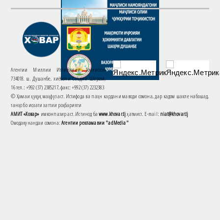
Агентии Миллии Иттилоотии Тоҷикистон
734018. ш. Душанбе, хиёбони Саъдии Шерозӣ,
16 тел.: +992 (37) 2385217, факс: +992 (37) 2232383
© Ҳамаи ҳуқуқ маҳфуз аст. Истифода ва паҳн кардани маводи сомона, дар кадом шакле набошад,
танҳо бо иҷозати хаттии роҳбарияти
АМИТ «Ховар»
имконпазир аст. Истинод ба
www.khovar.tj
ҳатмист. E-mail:
niat@khovar.tj
Омодакунандаи сомона:
Агентии рекламавии "adMedia"