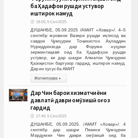
ба Ҳадафҳои рушди устувор
иштирок намуд
🕔
18:00, 5.Сен 2025
ДУШАНБЕ, 05.09.2025 /АМИТ «Ховар»/. 4–5
сентябр муовини Вазири рушди иқтисод ва
савдои Ҷумҳурии Тоҷикистон Аҳлиддин
Нуриддинзода дар Форуми нуҳуми
зерминтақавӣ оид ба Ҳадафҳои рушди
устувор, ки дар шаҳри Алматои Ҷумҳурии
Қазоқистон баргузор гардид, иштирок намуд.
Дар ин хусус ба АМИТ
Матни пурра
▸
Дар Чин барои хизматчиёни
давлатӣ даври омӯзишӣ оғоз
гардид
🕔
17:40, 5.Сен 2025
ДУШАНБЕ, 05.09.2025. /АМИТ «Ховар»/. 4
сентябр дар шаҳри Пекини Ҷумҳурии
Мардумии Чин даври омӯзишӣ оид ба