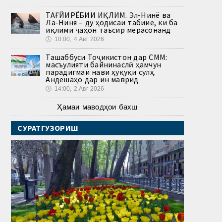
ТАҒЙИРЁБИИ ИҚЛИМ. Эл-Нинё ва
Ла-Ниня – ду ҳодисаи табиие, ки ба
иқлими ҷаҳон таъсир мерасонанд
🕔
10:00, 4.Авг 2026
Ташаббуси Тоҷикистон дар СММ:
масъулияти байнинаслӣ ҳамчун
парадигмаи нави ҳуқуқи сулҳ.
Андешаҳо дар ин маврид
🕔
14:00, 2.Авг 2026
Ҳамаи маводҳои бахш
СУРАТГУЗОРИШ