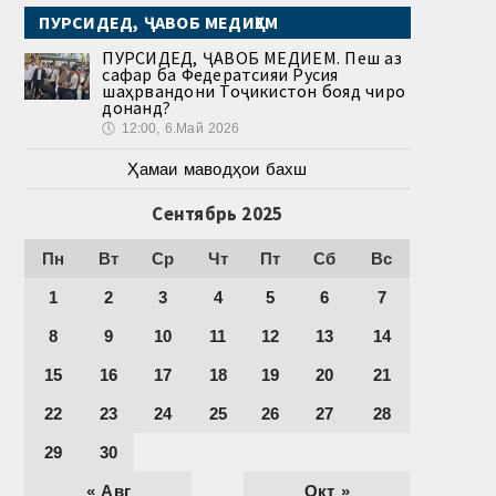
ПУРСИДЕД, ҶАВОБ МЕДИҲЕМ
ПУРСИДЕД, ҶАВОБ МЕДИҲЕМ. Пеш аз
сафар ба Федератсияи Русия
шаҳрвандони Тоҷикистон бояд чиро
донанд?
🕔
12:00, 6.Май 2026
Ҳамаи маводҳои бахш
Сентябрь 2025
Пн
Вт
Ср
Чт
Пт
Сб
Вс
1
2
3
4
5
6
7
8
9
10
11
12
13
14
15
16
17
18
19
20
21
22
23
24
25
26
27
28
29
30
« Авг
Окт »