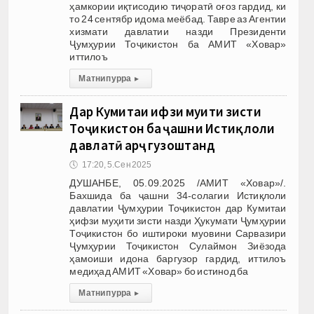
ҳамкории иқтисодию тиҷоратӣ оғоз гардид, ки
то 24 сентябр идома меёбад. Тавре аз Агентии
хизмати давлатии назди Президенти
Ҷумҳурии Тоҷикистон ба АМИТ «Ховар»
иттилоъ
Матни пурра
▸
Дар Кумитаи ҳифзи муҳити зисти
Тоҷикистон ба ҷашни Истиқлоли
давлатӣ арҷ гузоштанд
🕔
17:20, 5.Сен 2025
ДУШАНБЕ, 05.09.2025 /АМИТ «Ховар»/.
Бахшида ба ҷашни 34-солагии Истиқлоли
давлатии Ҷумҳурии Тоҷикистон дар Кумитаи
ҳифзи муҳити зисти назди Ҳукумати Ҷумҳурии
Тоҷикистон бо иштироки муовини Сарвазири
Ҷумҳурии Тоҷикистон Сулаймон Зиёзода
ҳамоиши идона баргузор гардид, иттилоъ
медиҳад АМИТ «Ховар» бо истинод ба
Матни пурра
▸