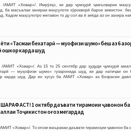
. /АМИТ «Ховар»/. Имрӯзҳо, ки дар ҷумҳурӣ ҷамъоварии маҳсу
д, ба масъалаи захираи маҳсулоти хӯрокворӣ барои зимистон бе
ад. Кадом маҳсулотро метавон то ду сол ва ё зиёда аз он захира н
ти «Тасмаи бехатарӣ — муҳофизи шумо» беш аз 6 ҳазо
 ошкор карда шуд
 /АМИТ «Ховар»/. Аз 15 то 25 сентябр дар ҳудуди ҷумҳурӣ амал
тарӣ — муҳофизи шумо» гузаронида шуд, ки дар натиҷаи он 
р карда шуд. Дар ин хусус ба АМИТ «Ховар» аз Бозрасии давл
ШАРАФ АСТ! 1 октябр даъвати тирамоҳии ҷавонон ба
саллаҳи Тоҷикистон оғоз мегардад
АМИТ «Ховар»/. То оғози маъракаи даъвати тирамоҳии ҷавонон ба 