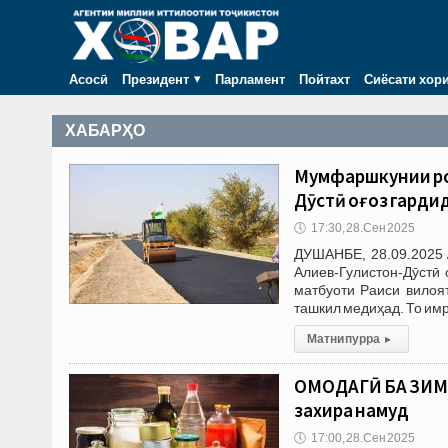
Асосӣ
Президент
Парламент
Пойтахт
Сиёсати хор
ХАБАРҲО
Мумфаршкунии ро
Дӯстӣ оғоз гарди
🕔
17:30, 28.Сен 2025
ДУШАНБЕ, 28.09.2025
Алиев-Гулистон-Дӯстӣ
матбуоти Раиси вилоя
ташкил медиҳад. То имр
Матни пурра
▸
ОМОДАГӢ БА ЗИМИС
захира намуд
🕔
17:00, 28.Сен 2025