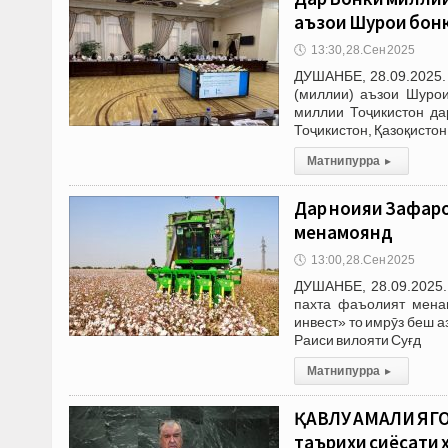
аъзои Шурои бонк
🕔
13:30, 28.Сен 2025
ДУШАНБЕ, 28.09.2025.
(миллии) аъзои Шурои
миллии Тоҷикистон да
Тоҷикистон, Қазоқистон
Матни пурра
▸
Дар ноҳияи Зафар
менамоянд
🕔
13:00, 28.Сен 2025
ДУШАНБЕ, 28.09.2025.
пахта фаъолият мена
инвест» то имрӯз беш а
Раиси вилояти Суғд
Матни пурра
▸
ҚАВЛУ АМАЛИ ЯГОН
таърихи сиёсати 