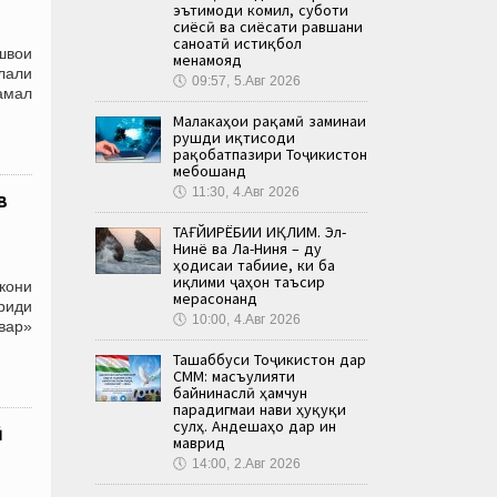
эътимоди комил, суботи
сиёсӣ ва сиёсати равшани
саноатӣ истиқбол
швои
менамояд
лали
🕔
09:57, 5.Авг 2026
 амал
Малакаҳои рақамӣ заминаи
рушди иқтисоди
рақобатпазири Тоҷикистон
мебошанд
🕔
11:30, 4.Авг 2026
в
ТАҒЙИРЁБИИ ИҚЛИМ. Эл-
Нинё ва Ла-Ниня – ду
ҳодисаи табиие, ки ба
иқлими ҷаҳон таъсир
кони
мерасонанд
риди
🕔
10:00, 4.Авг 2026
вар»
Ташаббуси Тоҷикистон дар
СММ: масъулияти
байнинаслӣ ҳамчун
парадигмаи нави ҳуқуқи
сулҳ. Андешаҳо дар ин
ӣ
маврид
🕔
14:00, 2.Авг 2026