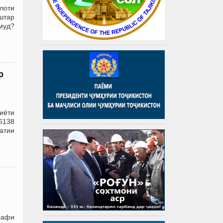
лоти
штар
амуд?
р
иёти
6138
атии
сафи