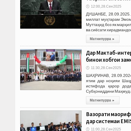
🕔
12:00, 28.Сен 2025
ДУШАНБЕ, 28.09.2025.
миллат муҳтарам Эмом
Муттаҳид боз як марҳи
ва сиёсати хирадмандо
Матни пурра
▸
Дар Мактаб-интер
бинои хобгоҳи за
🕔
11:30, 28.Сен 2025
ШАҲРИНАВ, 28.09.2024
ятим дар ноҳияи Шаҳ
истифода қарор дод
Субҳониддини Маҳмуд а
Матни пурра
▸
Вазорати маориф 
дар системаи EMI
🕔
11:00, 28.Сен 2025