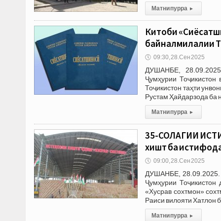
Матни пурра
▸
Китоби «Сиёсатши
байналмилалии Т
🕔
09:30, 28.Сен 2025
ДУШАНБЕ, 28.09.2025
Ҷумҳурии Тоҷикистон 
Тоҷикистон таҳти унво
Рустам Ҳайдарзода ба 
Матни пурра
▸
35-СОЛАГИИ ИСТИҚ
хишт ба истифод
🕔
09:00, 28.Сен 2025
ДУШАНБЕ, 28.09.2025.
Ҷумҳурии Тоҷикистон 
«Хусрав сохтмон» сохт
Раиси вилояти Хатлон 
Матни пурра
▸