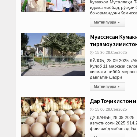
Қувваҳои Мусаллаҳи Т
идома меёбад, рӯзҳои 
бо кормандони Комисс
Матни пурра
▸
Муассисаи Кумаки
тирамоҳу зимист
🕔
15:30, 28.Сен 2025
КӮЛОБ, 28.09.2025. /
Кӯлоб 11 маркази сало
хизмати тиббӣ мерасо
давлатии шаҳри
Матни пурра
▸
Дар Тоҷикистон и
🕔
15:00, 28.Сен 2025
ДУШАНБЕ, 28.09.2025. 
августи соли 2025 914,
фоиз зиёд мебошад. Ба