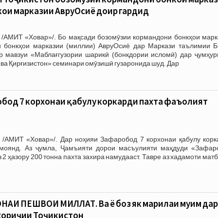
ҳои марказии АвруОсиё доир гардид
 /АМИТ «Ховар»/. Бо мақсади бозомӯзии кормандони бонкҳои марк
 бонкҳои марказии (миллии) АвруОсиё дар Маркази таълимии Б
р мавзуи «Маблағгузории шарикӣ (бонкдории исломӣ) дар ҷумҳур
 ва Қирғизистон» семинари омӯзишӣ гузаронида шуд. Дар
обод 7 корхонаи қабулу коркарди пахта фаъолият
 /АМИТ «Ховар»/. Дар ноҳияи Зафаробод 7 корхонаи қабулу корк
моянд. Аз ҷумла, Ҷамъияти дорои масъулияти маҳдуди «Зафар
з 2 ҳазору 200 тонна пахта захира намудааст. Тавре аз хадамоти мат
АИ ПЕШВОИ МИЛЛАТ. Ва ё боз як марҳилаи муҳим дар
хориҷии Тоҷикистон