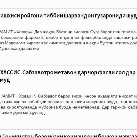
 ташхиси ройгони тиббии шаҳрвандон гузаронида шуд
/АМИТ «Ховар»/. Дар шаҳри Бӯстони вилояти Суғд барои пешгирӣ ва
 бемориҳои фарбеҳӣ, диабети қанд ва фишорбаландӣ ташхиси ро
 аз Мақомоти иҷроияи ҳокимияти давлатии шаҳри Бӯстон итилоъ до
Муассисаи давлатии
АССИС. Сабзавотро метавон дар чор фасли сол дар
амуд
 /АМИТ «Ховар»/. Сабзавот барои ғизои инсон аҳамияти ниҳоят к
р ғизо яке аз сабабҳои асосии пастшавии масуният шуда, организ
ва сирояткунанда мубориза бурда наметавонад. Дар таркиби сабз
низм муҳим мавҷуданд.
 Тоҷикистон бозомӯзии кормандони бонкҳои марка