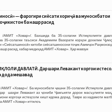
носӣ» — фарогири сиёсати хориҷӣ ва муносибатҳои
оҷикистон ба нашр расид
 /АМИТ «Ховар»/. Бахшида ба 35-солагии Истиқлолияти давл
ва 35-солагии таъсиси Академияи Вазорати корҳои дохилии Ҷумҳ
ни «Сиёсатшиносӣ» китоби сиёсатшиносони тоҷик Азимҷон Раҳмонзо
нашр расид, хабар медиҳад АМИТ «Ховар». Ҳар мавзуи
ЛОЛИ ДАВЛАТӢ. Дар шаҳри Левакант коргоҳи истеҳс
а дода мешавад
 /АМИТ «Ховар»/. Ба муносибати ҷашни 35-солагии Истиқлоли давл
дар шаҳри Левакант аз ҷониби Ҷамъияти дорои масъулияти маҳ
мони коргоҳи истеҳсоли хишт идома дорад. Тавре аз хадамоти мат
ба АМИТ «Ховар» иттилоъ