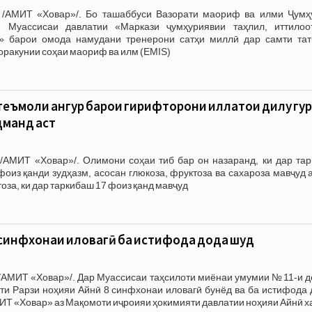
 /АМИТ «Ховар»/. Бо ташаббуси Вазорати маориф ва илми Ҷумҳ
и Муассисаи давлатии «Маркази ҷумҳуриявии таҳлил, иттилоо
» барои омода намудани тренерони сатҳи миллӣ дар самти тат
оракунии соҳаи маориф ва илм (EMIS)
ъмоли ангур барои гирифторони иллатҳои дилу гу
дманд аст
/АМИТ «Ховар»/. Олимони соҳаи тиб бар он назаранд, ки дар тар
 фоиз қанди зудҳазм, асосан глюкоза, фруктоза ва сахароза мавҷуд а
тоза, ки дар таркибаш 17 фоиз қанд мавҷуд
8 синфхонаи иловагӣ ба истифода дода шуд
/АМИТ «Ховар»/. Дар Муассисаи таҳсилоти миёнаи умумии №11-и д
ти Рарзи ноҳияи Айнӣ 8 синфхонаи иловагӣ бунёд ва ба истифода 
МИТ «Ховар» аз Мақомоти иҷроияи ҳокимияти давлатии ноҳияи Айнӣ х