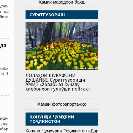
Ҳамаи маводҳои бахш
урии
т ва
СУРАТГУЗОРИШ
биқи
рда
киби
ст. 1
ЛОЛАҲОИ ШУКУФОНИ
ДУШАНБЕ. Суратгузориши
АМИТ «Ховар» аз кӯчаву
хиёбонҳои гулпӯши пойтахт
Ҳамаи фоторепортажҳо
ҚОНУНҲОИ ҶУМҲУРИИ
еҳаи
ТОҶИКИСТОН
дода
абар
Қонуни Ҷумҳурии Тоҷикистон «Дар