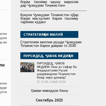
бораи танзими ҷашну маросим
дар Ҷумҳурии Тоҷикистон»
___________________________________
Қонуни Ҷумҳурии Тоҷикистон «Дар
бораи масъулият барои таълиму
тарбияи кӯдак»
атии
СТРАТЕГИЯҲОИ МИЛЛӢ
урии
Стратегияи миллии рушди Ҷумҳурии
да ва
Тоҷикистон барои давраи то 2030
ПУРСИДЕД, ҶАВОБ МЕДИҲЕМ
ПУРСИДЕД, ҶАВОБ
оли
МЕДИҲЕМ. Пеш аз сафар ба
Федератсияи Русия
шаҳрвандони Тоҷикистон
бояд чиро донанд?
🕔
12:00, 6.Май 2026
атии
дуди
Ҳамаи маводҳои бахш
буоти
Сентябрь 2025