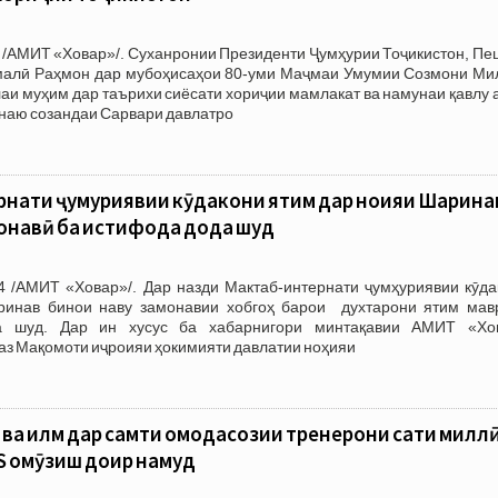
 /АМИТ «Ховар»/. Суханронии Президенти Ҷумҳурии Тоҷикистон, Пе
алӣ Раҳмон дар мубоҳисаҳои 80-уми Маҷмаи Умумии Созмони Ми
лаи муҳим дар таърихи сиёсати хориҷии мамлакат ва намунаи қавлу
наю созандаи Сарвари давлатро
нати ҷумҳуриявии кӯдакони ятим дар ноҳияи Шаҳрина
монавӣ ба истифода дода шуд
 /АМИТ «Ховар»/. Дар назди Мактаб-интернати ҷумҳуриявии кӯда
ринав бинои наву замонавии хобгоҳ барои духтарони ятим мав
а шуд. Дар ин хусус ба хабарнигори минтақавии АМИТ «Хо
з Мақомоти иҷроияи ҳокимияти давлатии ноҳияи
ва илм дар самти омодасозии тренерони сатҳи милл
S омӯзиш доир намуд