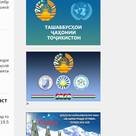
оябр
оягӣ
аҳри
аҳолӣ
ияти
аст
>
ар то
 19,5