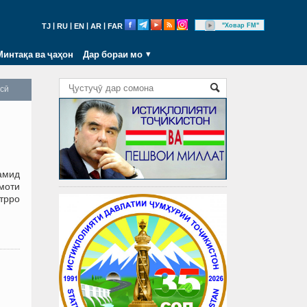
|
|
|
|
"Ховар FM"
TJ
RU
EN
AR
FAR
Минтақа ва ҷаҳон
Дар бораи мо
осӣ
амид
моти
трро