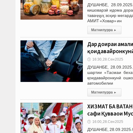
ДУШАНБЕ, 28.09.2025
кишоварзӣ идома дора
таваҷҷуҳ зоҳир мегард
АМИТ «Ховар» ин
Матни пурра
▸
Дар доираи амалиё
қоидавайронкунӣ
🕔
16:30, 28.Сен 2025
ДУШАНБЕ, 28.09.2025.
шартии «Тасмаи беха
қоидавайронкунӣ ошко
автомобилии
Матни пурра
▸
ХИЗМАТ БА ВАТАН 
сафи Қувваҳои Му
🕔
16:00, 28.Сен 2025
ДУШАНБЕ, 28.09.2025 /