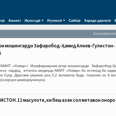
иҷӣ
Амният
Иқтисодӣ
Иҷтимоӣ
Сайёҳӣ
Хариди давлатӣ
Ба саҳифаи ас
ҳи мошингарди Зафаробод-Ҳамид Алиев-Гулистон-
д
 /АМИТ «Ховар»/. Мумфаршкунии роҳи мошингарди Зафаробод-Ҳ
 оғоз гардид, иттилоъ медиҳад АМИТ «Ховар» бо истинод ба хада
ти Суғд. Дарозии умумии роҳ 3,2 километр буда, паҳноии он 6 ме
ӯз корҳои ҳамворкунии роҳ
ТОН. 11 маҳсулоте, ки беш аз як сол метавон онҳоро