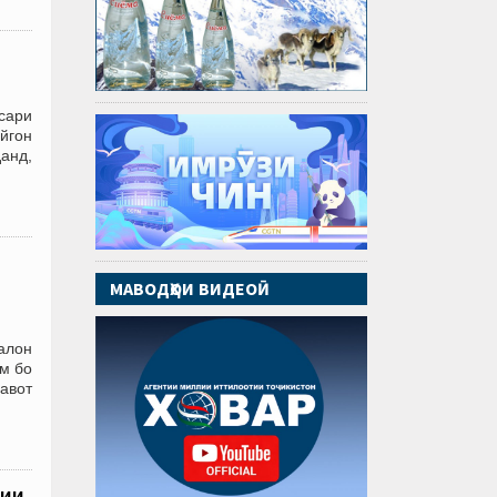
 сари
йгон
данд,
МАВОДҲОИ ВИДЕОӢ
алон
м бо
авот
зии