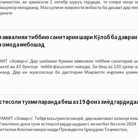
оҷикистон, ки ҳамасола 1 октябр шуруъ гардида, то охири моҳи н
башумор мондаанд. Масъулини мақомоти вобаста ба даъват дар якҷ
ариати
 аввалияи тиббию санитарии шаҳри Кӯлоб ба давраи
он омода мебошад
АМИТ «Ховар»/. Дар шабакаи Кумаки аввалияи тиббию санитарии ш
матӣ ва 43 бунгоҳи тиббӣ фаъолият намуда, ба беш аз 120 ҳазор 
нанд. Дар ин муассисаҳо бо дастгирии Мақомоти иҷроияи ҳоким
стеҳсоли тухми паранда беш аз 19 фоиз зиёд гардида
/АМИТ «Ховар»/. Тибқи маълумоти оморӣ, дар мамлакат аз моҳи янв
2 миллион дона тухм истеҳсол карда шудааст, ки нисбат ба соли 2024
 иттилои Агентии омори назди Президенти Ҷумҳурии Тоҷикистон,