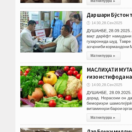
Матни пурра
▸
Дар шаҳри Бӯстон
🕔
14:30, 28.Сен 2025
ДУШАНБЕ, 28.09.2025. 
вақт дарёфт намудани
гузаронида шуд. Тавре
аз ҷониби кормандони 
Матни пурра
▸
МАСЛИҲАТИ МУТАХ
ғизо истифода н
🕔
14:00, 28.Сен 2025
ДУШАНБЕ, 28.09.2025.
дорад. Норасоии он да
бемориҳои шамолхӯрӣ 
витаминҳои барои орга
Матни пурра
▸
Дар Бонки миллии