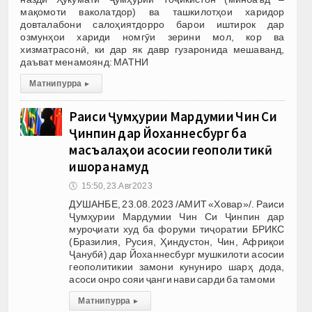
мақомоти ваколатдор) ва ташкилотҳои харидор
довталабони салоҳиятдорро барои иштирок дар
озмунҳои хариди номгӯи зерини мол, кор ва
хизматрасонӣ, ки дар як давр гузаронида мешаванд,
даъват менамоянд: МАТНИ
Матни пурра
▸
Раиси Ҷумҳурии Мардумии Чин Си
Ҷинпин дар Йоханнесбург ба
масъалаҳои асосии геополитикӣ
ишора намуд
🕔
15:50, 23.Авг 2023
ДУШАНБЕ, 23.08.2023 /АМИТ «Ховар»/. Раиси
Ҷумҳурии Мардумии Чин Си Ҷинпин дар
муроҷиати худ ба форуми тиҷоратии БРИКС
(Бразилия, Русия, Ҳиндустон, Чин, Африқои
Ҷанубӣ) дар Йоханнесбург мушкилоти асосии
геополитикии замони кунуниро шарҳ дода,
асоси онро сояи ҷанги нави сарди ба тамоми
Матни пурра
▸