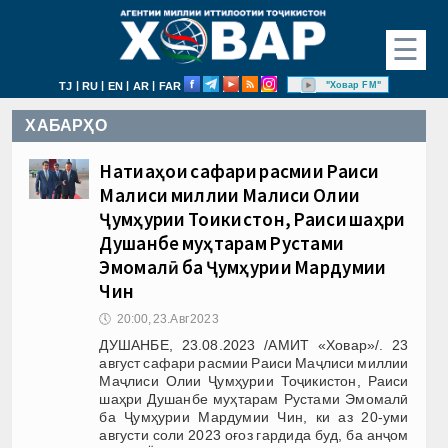
☰
|
|
|
|
"Ховар FM"
TJ
RU
EN
AR
FAR
ХАБАРҲО
Натиҷаҳои сафари расмии Раиси
Маҷлиси миллии Маҷлиси Олии
Ҷумҳурии Тоҷикистон, Раиси шаҳри
Душанбе муҳтарам Рустами
Эмомалӣ ба Ҷумҳурии Мардумии
Чин
🕔
20:00, 23.Авг 2023
ДУШАНБЕ, 23.08.2023 /АМИТ «Ховар»/. 23
август сафари расмии Раиси Маҷлиси миллии
Маҷлиси Олии Ҷумҳурии Тоҷикистон, Раиси
шаҳри Душанбе муҳтарам Рустами Эмомалӣ
ба Ҷумҳурии Мардумии Чин, ки аз 20-уми
августи соли 2023 оғоз гардида буд, ба анҷом