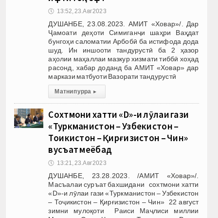
🕔
13:52, 23.Авг 2023
ДУШАНБЕ, 23.08.2023. АМИТ «Ховар»/. Дар
Ҷамоати деҳоти Симиганҷи шаҳри Ваҳдат
бунгоҳи саломатии Арбобӣ ба истифода дода
шуд. Ин иншооти тандурустӣ ба 2 ҳазор
аҳолии маҳаллаи мазкур хизмати тиббӣ хоҳад
расонд, хабар доданд ба АМИТ «Ховар» дар
маркази матбуоти Вазорати тандурустӣ
Матни пурра
▸
Сохтмони хатти «D»-и лӯлаи гази
«Туркманистон – Узбекистон –
Тоҷикистон – Қирғизистон – Чин»
вусъат меёбад
🕔
13:21, 23.Авг 2023
ДУШАНБЕ, 23.28.2023. /АМИТ «Ховар»/.
Масъалаи суръат бахшидани сохтмони хатти
«D»-и лӯлаи гази «Туркманистон – Узбекистон
– Тоҷикистон – Қирғизистон – Чин» 22 август
зимни мулоқоти Раиси Маҷлиси миллии