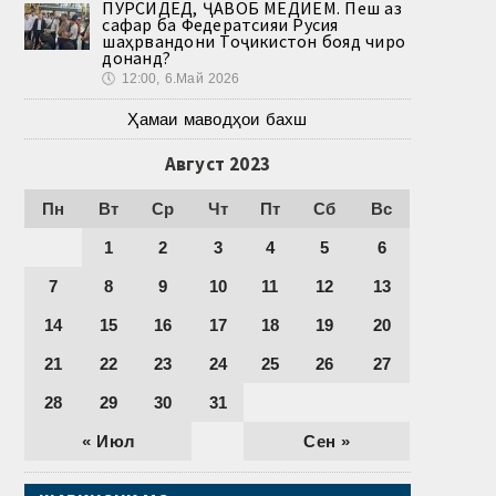
ПУРСИДЕД, ҶАВОБ МЕДИҲЕМ. Пеш аз
сафар ба Федератсияи Русия
шаҳрвандони Тоҷикистон бояд чиро
донанд?
🕔
12:00, 6.Май 2026
Ҳамаи маводҳои бахш
Август 2023
Пн
Вт
Ср
Чт
Пт
Сб
Вс
1
2
3
4
5
6
7
8
9
10
11
12
13
14
15
16
17
18
19
20
21
22
23
24
25
26
27
28
29
30
31
« Июл
Сен »