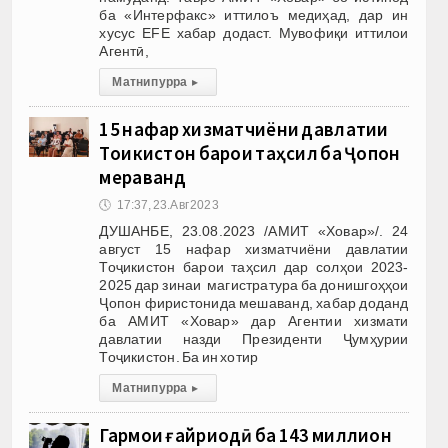
ба «Интерфакс» иттилоъ медиҳад, дар ин
хусус EFE хабар додаст. Мувофиқи иттилои
Агентӣ,
Матни пурра
▸
15 нафар хизматчиёни давлатии
Тоҷикистон барои таҳсил ба Ҷопон
мераванд
🕔
17:37, 23.Авг 2023
ДУШАНБЕ, 23.08.2023 /АМИТ «Ховар»/. 24
август 15 нафар хизматчиёни давлатии
Тоҷикистон барои таҳсил дар солҳои 2023-
2025 дар зинаи магистратура ба донишгоҳҳои
Ҷопон фиристонида мешаванд, хабар доданд
ба АМИТ «Ховар» дар Агентии хизмати
давлатии назди Президенти Ҷумҳурии
Тоҷикистон. Ба ин хотир
Матни пурра
▸
Гармои ғайриодӣ ба 143 миллион