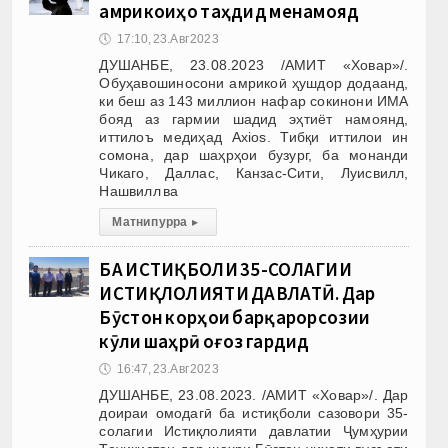
амрикоиҳо таҳдид менамояд
🕔
17:10, 23.Авг 2023
ДУШАНБЕ, 23.08.2023 /АМИТ «Ховар»/.
Обуҳавошиносони амрикоӣ ҳушдор додаанд,
ки беш аз 143 миллион нафар сокинони ИМА
бояд аз гармии шадид эҳтиёт намоянд,
иттилоъ медиҳад Axios. Тибқи иттилои ин
сомона, дар шаҳрҳои бузург, ба монанди
Чикаго, Даллас, Канзас-Сити, Луисвилл,
Нашвилл ва
Матни пурра
▸
БА ИСТИҚБОЛИ 35-СОЛАГИИ
ИСТИҚЛОЛИЯТИ ДАВЛАТӢ. Дар
Бӯстон корҳои барқарорсозии
кӯли шаҳрӣ оғоз гардид
🕔
16:47, 23.Авг 2023
ДУШАНБЕ, 23.08.2023. /АМИТ «Ховар»/. Дар
доираи омодагӣ ба истиқболи сазовори 35-
солагии Истиқлолияти давлатии Ҷумҳурии