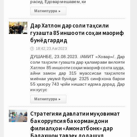
расид. Ёдовар мешавем, ки
Матни пурра
▸
Дар Хатлон дар соли таҳсили
гузашта 85 иншооти соҳаи маориф
бунёд гардид
🕔
18:42, 23.Авг 2023
ДУШАНБЕ, 23.08.2023. /АМИТ «Ховар»/. Дар
соли таҳсили гузашта дар қаламрави вилояти
Хатлон 85 иншооти соҳаи маориф сохта шуда,
айни замон дар 315 муассисаи таҳсилоти
миёнаи умумӣ бунёди 2325 синфхона барои
55 ҳазору 743 ҷойи нишаст идома дорад. Дар
ин хусус
Матни пурра
▸
Стратегияи давлатии муқовимат
ба коррупсия ба кормандони
филиалҳои «Амонатбонк» дар
Бадахшон тавзеҳ дода шуд