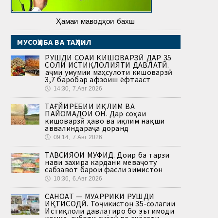
Ҳамаи маводҳои бахш
МУСОҲИБА ВА ТАҲЛИЛ
РУШДИ СОҲАИ КИШОВАРЗӢ ДАР 35
СОЛИ ИСТИҚЛОЛИЯТИ ДАВЛАТӢ.
Ҳаҷми умумии маҳсулоти кишоварзӣ
3,7 баробар афзоиш ёфтааст
🕔
14:30, 7.Авг 2026
ТАҒЙИРЁБИИ ИҚЛИМ ВА
ПАЙОМАДҲОИ ОН. Дар соҳаи
кишоварзӣ ҳаво ва иқлим нақши
аввалиндараҷа доранд
🕔
09:14, 7.Авг 2026
ТАВСИЯҲОИ МУФИД. Доир ба тарзи
нави захира кардани меваҷоту
сабзавот барои фасли зимистон
🕔
10:36, 6.Авг 2026
САНОАТ — МУҲАРРИКИ РУШДИ
ИҚТИСОДӢ. Тоҷикистон 35-солагии
Истиқлоли давлатиро бо эътимоди
комил, суботи сиёсӣ ва сиёсати