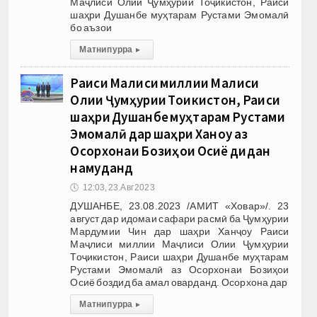
Маҷлиси Олии Ҷумҳурии Тоҷикистон, Раиси
шаҳри Душанбе муҳтарам Рустами Эмомалӣ
бо аъзои
Матни пурра
▸
Раиси Маҷлиси миллии Маҷлиси
Олии Ҷумҳурии Тоҷикистон, Раиси
шаҳри Душанбе муҳтарам Рустами
Эмомалӣ дар шаҳри Ханҷоу аз
Осорхонаи Бозиҳои Осиё дидан
намуданд
🕔
12:03, 23.Авг 2023
ДУШАНБЕ, 23.08.2023 /АМИТ «Ховар»/. 23
август дар идомаи сафари расмӣ ба Ҷумҳурии
Мардумии Чин дар шаҳри Ханҷоу Раиси
Маҷлиси миллии Маҷлиси Олии Ҷумҳурии
Тоҷикистон, Раиси шаҳри Душанбе муҳтарам
Рустами Эмомалӣ аз Осорхонаи Бозиҳои
Осиё боздид ба амал оварданд. Осорхона дар
Матни пурра
▸