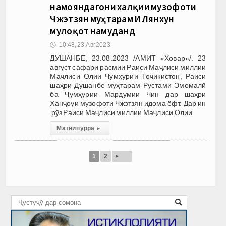
намояндагони халқии музофоти
Чжэтзян муҳтарам И Лянхун
мулоқот намуданд
🕔
10:48, 23.Авг 2023
ДУШАНБЕ, 23.08.2023 /АМИТ «Ховар»/. 23
август сафари расмии Раиси Маҷлиси миллии
Маҷлиси Олии Ҷумҳурии Тоҷикистон, Раиси
шаҳри Душанбе муҳтарам Рустами Эмомалӣ
ба Ҷумҳурии Мардумии Чин дар шаҳри
Ханҷоуи музофоти Чжэтзян идома ёфт. Дар ин
рӯз Раиси Маҷлиси миллии Маҷлиси Олии
Матни пурра
▸
▸
1
2