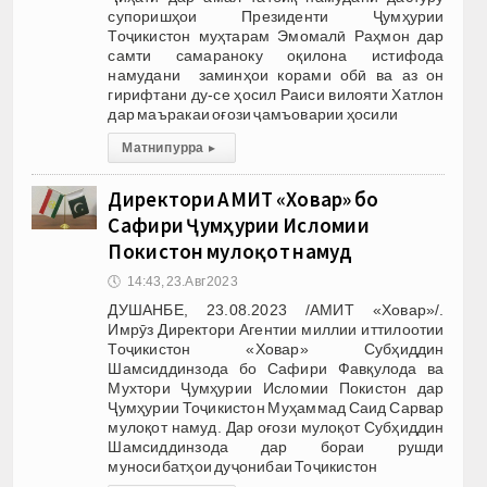
супоришҳои Президенти Ҷумҳурии
Тоҷикистон муҳтарам Эмомалӣ Раҳмон дар
самти самараноку оқилона истифода
намудани заминҳои корами обӣ ва аз он
гирифтани ду-се ҳосил Раиси вилояти Хатлон
дар маъракаи оғози ҷамъоварии ҳосили
Матни пурра
▸
Директори АМИТ «Ховар» бо
Сафири Ҷумҳурии Исломии
Покистон мулоқот намуд
🕔
14:43, 23.Авг 2023
ДУШАНБЕ, 23.08.2023 /АМИТ «Ховар»/.
Имрӯз Директори Агентии миллии иттилоотии
Тоҷикистон «Ховар» Субҳиддин
Шамсиддинзода бо Сафири Фавқулода ва
Мухтори Ҷумҳурии Исломии Покистон дар
Ҷумҳурии Тоҷикистон Муҳаммад Саид Сарвар
мулоқот намуд. Дар оғози мулоқот Субҳиддин
Шамсиддинзода дар бораи рушди
муносибатҳои дуҷонибаи Тоҷикистон