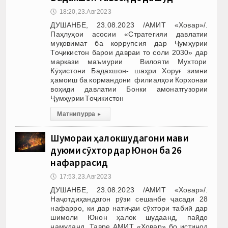
🕔
18:20, 23.Авг 2023
ДУШАНБЕ, 23.08.2023 /АМИТ «Ховар»/.
Паҳлуҳои асосии «Стратегияи давлатии
муқовимат ба коррупсия дар Ҷумҳурии
Тоҷикистон барои давраи то соли 2030» дар
маркази маъмурии Вилояти Мухтори
Кӯҳистони Бадахшон- шаҳри Хоруғ зимни
ҳамоиш ба кормандони филиалҳои Корхонаи
воҳиди давлатии Бонки амонатгузории
Ҷумҳурии Тоҷикистон
Матни пурра
▸
Шумораи ҳалокшудагони мавҷи
дуюми сӯхтор дар Юнон ба 26
нафар расид
🕔
17:53, 23.Авг 2023
ДУШАНБЕ, 23.08.2023 /АМИТ «Ховар»/.
Наҷотдиҳандагон рӯзи сешанбе ҷасади 28
нафарро, ки дар натиҷаи сӯхтори табиӣ дар
шимоли Юнон ҳалок шудаанд, пайдо
намуданд. Тавре АМИТ «Ховар» бо истинод