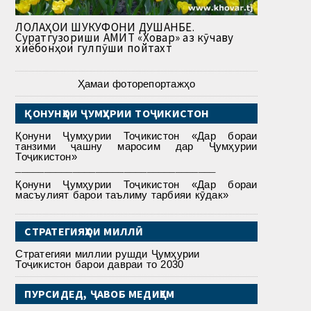
ЛОЛАҲОИ ШУКУФОНИ ДУШАНБЕ.
Суратгузориши АМИТ «Ховар» аз кӯчаву
хиёбонҳои гулпӯши пойтахт
Ҳамаи фоторепортажҳо
ҚОНУНҲОИ ҶУМҲУРИИ ТОҶИКИСТОН
Қонуни Ҷумҳурии Тоҷикистон «Дар бораи
танзими ҷашну маросим дар Ҷумҳурии
Тоҷикистон»
___________________________________
Қонуни Ҷумҳурии Тоҷикистон «Дар бораи
масъулият барои таълиму тарбияи кӯдак»
СТРАТЕГИЯҲОИ МИЛЛӢ
Стратегияи миллии рушди Ҷумҳурии
Тоҷикистон барои давраи то 2030
ПУРСИДЕД, ҶАВОБ МЕДИҲЕМ