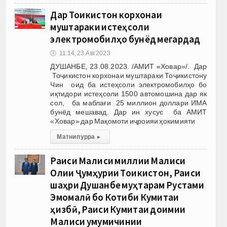
Дар Тоҷикистон корхонаи
муштараки истеҳсоли
электромобилҳо бунёд мегардад
🕔
11:14, 23.Авг 2023
ДУШАНБЕ, 23.08.2023. /АМИТ «Ховар»/. Дар
Тоҷикистон корхонаи муштараки Тоҷикистону
Чин оид ба истеҳсоли электромобилҳо бо
иқтидори истеҳсоли 1500 автомошина дар як
сол, ба маблағи 25 миллион доллари ИМА
бунёд мешавад. Дар ин хусус ба АМИТ
«Ховар» дар Мақомоти иҷроияи ҳокимияти
Матни пурра
▸
Раиси Маҷлиси миллии Маҷлиси
Олии Ҷумҳурии Тоҷикистон, Раиси
шаҳри Душанбе муҳтарам Рустами
Эмомалӣ бо Котиби Кумитаи
ҳизбӣ, Раиси Кумитаи доимии
Маҷлиси умумичинии