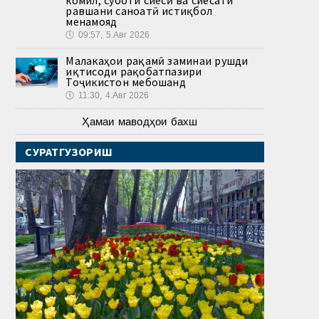
равшани саноатӣ истиқбол
менамояд
🕔
09:57, 5.Авг 2026
Малакаҳои рақамӣ заминаи рушди
иқтисоди рақобатпазири
Тоҷикистон мебошанд
🕔
11:30, 4.Авг 2026
Ҳамаи маводҳои бахш
СУРАТГУЗОРИШ