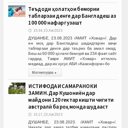
Теъдоди ҳолатҳои бемории
табларзаи денге дар Бангладеш аз
100 000 нафар гузашт
🕔
15:34, 23.Авг 2023
ДУШАНБЕ, 23.08.2023 /АМИТ «Ховар»/. Дар
ин моҳ дар Бангладеш шадидтарин авҷи
табларзаи денге дар таърих ба амал омад.
Беш аз 50 000 ҳолати беморӣ ва 234 фавт сабт
гардид. Тавре АМИТ «Ховар» иттилоъ
медиад, дар ин хусус АБИ «Казинформ» бо
Матни пурра
▸
ИСТИФОДАИ САМАРАНОКИ
ЗАМИН. Дар Кушониён дар
майдони 120 гектар кишти чигити
австралӣ ба роҳ монда шудааст
🕔
15:17, 23.Авг 2023
ДУШАНБЕ, 23.08.2023. /АМИТ «Ховар»/.
Ҷиҳати дар амал татбиқ намудани дастуру