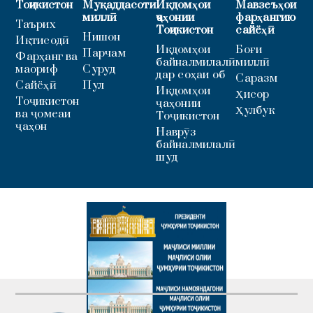
Тоҷикистон
Муқаддасоти
Иқдомҳои
Мавзеъҳои
миллӣ
ҷаҳонии
фарҳангию
Таърих
Тоҷикистон
сайёҳӣ
Нишон
Иқтисодӣ
Иқдомҳои
Боғи
Парчам
Фарҳанг ва
байналмилалӣ
миллӣ
маориф
Суруд
дар соҳаи об
Саразм
Сайёҳӣ
Пул
Иқдомҳои
Ҳисор
Тоҷикистон
ҷаҳонии
Ҳулбук
ва ҷомеаи
Тоҷикистон
ҷаҳон
Наврӯз
байналмилалӣ
шуд