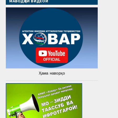
МАВОДҲОИ ВИДЕОӢ
Ҳама наворҳо