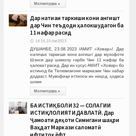
Матни пурра
▸
Дар натиҷаи таркиши кони ангишт
дар Чин теъдоди ҳалокшудагон ба
11 нафар расид
🕔
14:10, 23.Авг 2023
ДУШАНБЕ, 23.08.2023 /АМИТ «Ховар»/. Дар
натиҷаи таркиши кони ангишт дар музофоти
Шэнси дар шимолу ғарби Чин 11 нафар ба
ҳалокат расид. Дар ин хусус АМИТ «Ховар» бо
истинод ба Телевизиони марказии Чин хабар
додааст. Мувофиқи иттилои ин ниҳод, ҳодиса
шоми
Матни пурра
▸
БА ИСТИҚБОЛИ 32 — СОЛАГИИ
ИСТИҚЛОЛИЯТИ ДАВЛАТӢ. Дар
Ҷамоати деҳоти Симиганҷи шаҳри
Ваҳдат Маркази саломатӣ
ифтитоҳ ёфт