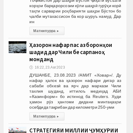
Тоҷикистон дар шаҳри Бӯстон ҷиҳати вусъати
корҳои барқарорсозии кӯли шаҳрӣ гурӯҳи корӣ
таҳти сарварии роҳбарияти шаҳри Бӯстон бо
ҷалби мутахассисон ба кор шуруъ намуд. Дар
ин
Матни пурра
▸
Ҳазорон нафар пас аз боронҳои
шадид дар Чили бе сарпаноҳ
монданд
🕔
16:22, 23.Авг 2023
ДУШАНБЕ, 23.08.2023 /АМИТ «Ховар»/. Ду
нафар ҳалок ва ҳазорон нафари дигар аз
сабаби обхезӣ ва ярч дар маркази Чили
тахлия шуданд, иттилоъ медиҳад АБИ
«Казинформ» бо истинод ба Reuters. Худи
ҳамон рӯз ҳангоми дидани минтақаҳои
осебдида тақрибан дар километри 250-уми
Матни пурра
▸
СТРАТЕГИЯИ МИЛЛИИ ҶУМҲУРИИ