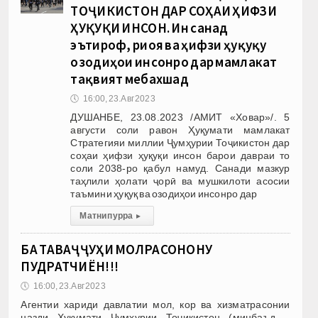
ТОҶИКИСТОН ДАР СОҲАИ ҲИФЗИ
ҲУҚУҚИ ИНСОН. Ин санад
эътироф, риоя ва ҳифзи ҳуқуқу
озодиҳои инсонро дар мамлакат
тақвият мебахшад
🕔
16:00, 23.Авг 2023
ДУШАНБЕ, 23.08.2023 /АМИТ «Ховар»/. 5
августи соли равон Ҳуқумати мамлакат
Стратегияи миллии Ҷумҳурии Тоҷикистон дар
соҳаи ҳифзи ҳуқуқи инсон барои давраи то
соли 2038-ро қабул намуд. Санади мазкур
таҳлили ҳолати ҷорӣ ва мушкилоти асосии
таъмини ҳуқуқ ва озодиҳои инсонро дар
Матни пурра
▸
БА ТАВАҶҶУҲИ МОЛРАСОНОНУ
ПУДРАТЧИЁН!!!
🕔
16:00, 23.Авг 2023
Агентии хариди давлатии мол, кор ва хизматрасонии
назди Ҳукумати Ҷумҳурии Тоҷикистон (минбаъд –