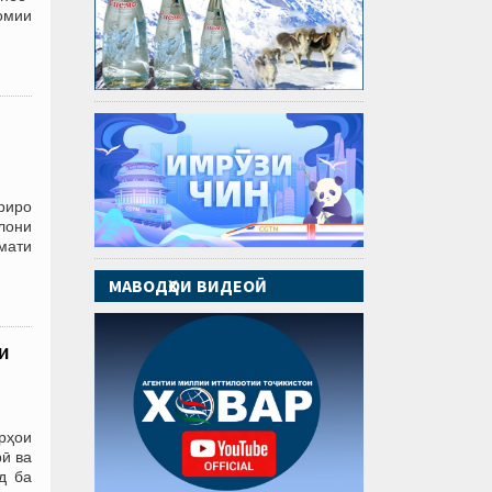
омии
риро
илони
мати
МАВОДҲОИ ВИДЕОӢ
и
орҳои
ӣ ва
д ба