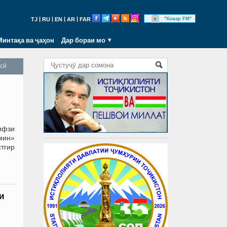
|
|
|
|
"Ховар FM"
TJ
RU
EN
AR
FAR
Минтақа ва ҷаҳон
Дар бораи мо
осӣ
ифзи
имин»
тгир
и