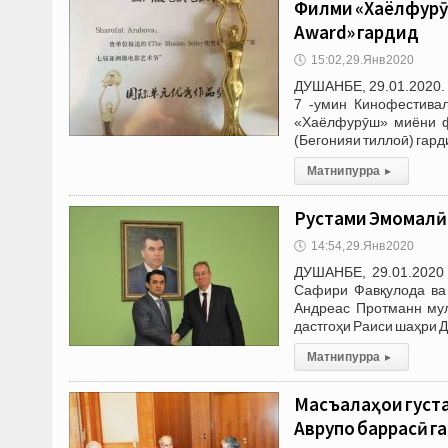
Филми «Хаёлфурӯш
Award» гардид
🕔
15:02, 29.Янв 2020
ДУШАНБЕ, 29.01.2020.
7 -умин Кинофестивал
«Хаёлфурӯш» миёни фи
(Бегонияи тиллоӣ) гард
Матни пурра
▸
Рустами Эмомалӣ
🕔
14:54, 29.Янв 2020
ДУШАНБЕ, 29.01.2020
Сафири Фавқулода ва
Андреас Протманн мул
дастгоҳи Раиси шаҳри 
Матни пурра
▸
Масъалаҳои густ
Аврупо баррасӣ г