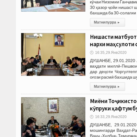
кӯчаи Низомии Ганҷави
30 ҳазор ҷойи нишаст 
бахшида ба 30-солагии
Матни пурра
▸
Нишасти матбуотӣ
нархи маҳсулоти 
🕔
16:35, 29.Янв 2020
ДУШАНБЕ, 29.01.2020 
ваҳдати миллӣ-Пешвои
дар деҳоти Чоргултеп
оғози расмӣ бахшида шу
Матни пурра
▸
Миёни Тоҷикистон
кӯпруки ҳафтум б
🕔
16:33, 29.Янв 2020
ДУШАНБЕ, 29.01.202
мошингарди Ваҳдат-Раш
Ванҷ -Ҳулбук- Темурм