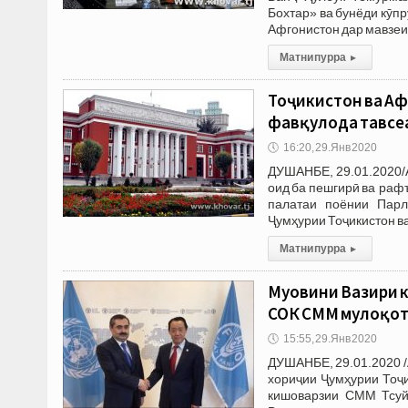
Бохтар» ва бунёди кӯп
Афгонистон дар мавзеи
Матни пурра
▸
Тоҷикистон ва Аф
фавқулода тавсе
🕔
16:20, 29.Янв 2020
ДУШАНБЕ, 29.01.2020/
оид ба пешгирӣ ва раф
палатаи поёнии Парл
Ҷумҳурии Тоҷикистон в
Матни пурра
▸
Муовини Вазири к
СОК СММ мулоқот
🕔
15:55, 29.Янв 2020
ДУШАНБЕ, 29.01.2020 /
хориҷии Ҷумҳурии Тоҷ
кишоварзии СММ Тсуй