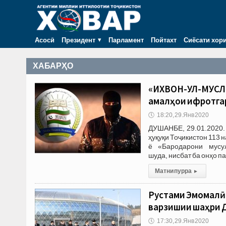
Асосӣ
Президент
Парламент
Пойтахт
Сиёсати хор
ХАБАРҲО
«ИХВОН-УЛ-МУСЛИМ
амалҳои ифротга
🕔
18:20, 29.Янв 2020
ДУШАНБЕ, 29.01.2020. 
ҳуқуқи Тоҷикистон 113
ё «Бародарони мусу
шуда, нисбат ба онҳо п
Матни пурра
▸
Рустами Эмомалӣ
варзишии шаҳри 
🕔
17:30, 29.Янв 2020