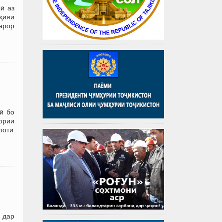
ӣ аз
ҳияи
қарор
ӣ бо
ории
ооти
 дар