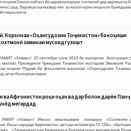
и ноҳияи Синои пойтахт бо ҷараёни корҳои сохтмонӣ дар варзишгоҳ 
шинос шуд. Варзишгоҳи мазкур яке аз калонтарин иншооти бунёдша
 Истиқлолияти
: Корхонаи «Оҳангудозии Тоҷикистон» ба коҳиши
сохтмонӣ заминаи мусоид гузошт
/АМИТ «Ховар»/. 25 сентябри соли 2019 бо иштироки Асосгузори с
 миллат, Президенти Ҷумҳурии Тоҷикистон муҳтарам Эмомалӣ Ра
паи ноҳияи Рӯдакӣ ба фаъолияти корхонаи «Оҳангудозии Тоҷикис
д, ки он ба коҳиши нархи
 ва Афғонистон роҳи оҳан ва дар болои дарёи Панҷ
унёд мегардад
0 /АМИТ «Ховар»/. Имсол амалишавии лоиҳаҳои «Сохтмони 
т-Лахш-сарҳади Қирғизистон, қитъаи километри 72-158», «Қалъаих
алик», «Таҷдиди қитъаи Қизилқалъа-Бохтари роҳи мошингарди Душа