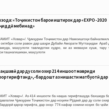
ода: «Тоҷикистон барои иштирок дар «EXPO -2020
 ҷиддӣ мебинад»
/АМИТ «Ховар»/. Ҷумҳурии Тоҷикистон дар Намоишгоҳи байналмил
и октябри соли равон дар шаҳри Дубайи Аморати Муттаҳидаи Араб 
муда, маҳсулоти тавлидотии худро, ки аз меваҳои хушк, тару т
ҳои ташнагишикан, маҳсулоти
нақшавӣ дар ду соли охир 214 иншоот мавриди
рор гирифтанд»,-бардошт аз нишасти матбуотӣ дар
АМИТ «Ховар»/. Аз 414 иншооти ба нақша гирифташуда бахшида ба
давлатии Ҷумҳурии Тоҷикистон дар ноҳияи Рӯдакӣ дар ду соли охи
ардорӣ қарор гирифта, дар онҳо 774 нафар сокини ноҳия бо ҷойи 