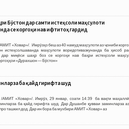
ҳри Бӯстон дар самти истеҳсоли маҳсулоти
да се коргоҳи нав ифтитоҳ гардид
АМИТ «Ховар»/. Имрӯзҳо беш аз 40 намуд маҳсулоти аз ҷониби корг
н истеҳсолшаванда маҳсулоти воридотивазкунанда ба ҳисоб ра
 дар миқёси шаҳр боз се коргоҳи нав баҳри истеҳсоли маҳсу
оргоҳҳои «Дурахшон — Бӯстон»
нларза ба қайд гирифта шуд
 /АМИТ «Ховар»/. Имрӯз, 29 январ, соати 14:39 ба вақти маҳаллӣ
минларза ба қайд гирифта шуд. Дар Душанбе қувваи заминларза аз
лро ташкил дод. Дар ин бора ба мухбири АМИТ «Ховар» аз