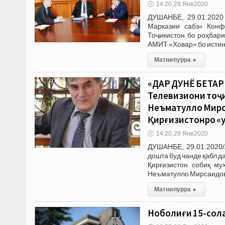
🕔
14:20, 29.Янв 2020
ДУШАНБЕ, 29.01.2020
Марказии сабз« Конф
Тоҷикистон бо роҳбар
АМИТ «Ховар» бо истин
Матни пурра
▸
«ДАР ДУНЁ БЕҲТАР
Телевизиони тоҷ
Неъматулло Мирс
Қирғизистонро «
🕔
14:20, 29.Янв 2020
ДУШАНБЕ, 29.01.2020/
дошта буд чанде қабл д
Қирғизистон собиқ му
Неъматулло Мирсаидов.
Матни пурра
▸
Ноболиғи 15-сола