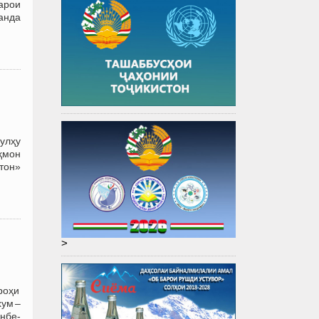
барои
ванда
улҳу
ҳмон
тон»
>
роҳи
ум –
нбе-