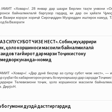
 /АМИТ «Ховар»/. 28 январ дар шаҳри Берлин таҳти унвони «О
ронси байналмилалӣ баргузор гардид, ки дар он ҳайати Ҷумҳ
ии Вазири корҳои хориҷӣ Сироҷиддин Муҳриддин иштирок намуд. Т
од ба Вазорати
 АЗ СУЛҲУ СУБОТ ЧИЗЕ НЕСТ». Собиқ муҳаррири
ик, ҳоло коршиноси масоили байналмилалӣ
аидов тағйирот дар марзи Тоҷикистону
умедворкунанда» номид
АМИТ «Ховар»/. «Дар дунё беҳтар аз сулҳу субот чизе нест», — и
ар суҳбат бо хабарнигорон роҷеъ бо муноқишаҳо дар сарҳади Тоҷики
ҳаррири Телевизиони тоҷик, ҳоло коршиноси масоили байналми
 Дирӯз Н.
 бо гумони дуздӣ дастгир гардид