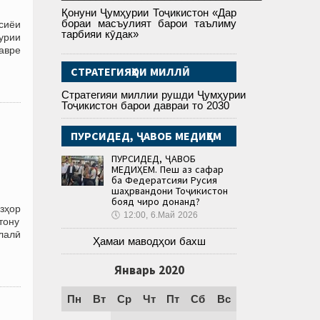
Қонуни Ҷумҳурии Тоҷикистон «Дар
бораи масъулият барои таълиму
сиёи
тарбияи кӯдак»
урии
авре
СТРАТЕГИЯҲОИ МИЛЛӢ
Стратегияи миллии рушди Ҷумҳурии
Тоҷикистон барои давраи то 2030
ПУРСИДЕД, ҶАВОБ МЕДИҲЕМ
ПУРСИДЕД, ҶАВОБ
МЕДИҲЕМ. Пеш аз сафар
ба Федератсияи Русия
шаҳрвандони Тоҷикистон
бояд чиро донанд?
зҳор
🕔
12:00, 6.Май 2026
стону
лалӣ
Ҳамаи маводҳои бахш
Январь 2020
Пн
Вт
Ср
Чт
Пт
Сб
Вс