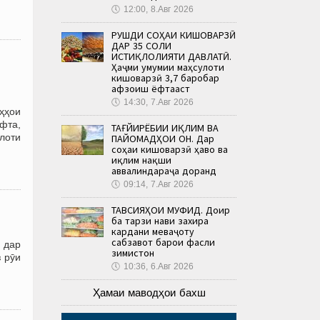
🕔
12:00, 8.Авг 2026
РУШДИ СОҲАИ КИШОВАРЗӢ
ДАР 35 СОЛИ
ИСТИҚЛОЛИЯТИ ДАВЛАТӢ.
Ҳаҷми умумии маҳсулоти
кишоварзӣ 3,7 баробар
афзоиш ёфтааст
🕔
14:30, 7.Авг 2026
оҳҳои
фта,
ТАҒЙИРЁБИИ ИҚЛИМ ВА
лоти
ПАЙОМАДҲОИ ОН. Дар
соҳаи кишоварзӣ ҳаво ва
иқлим нақши
аввалиндараҷа доранд
🕔
09:14, 7.Авг 2026
ТАВСИЯҲОИ МУФИД. Доир
ба тарзи нави захира
кардани меваҷоту
сабзавот барои фасли
 дар
зимистон
 рӯи
🕔
10:36, 6.Авг 2026
Ҳамаи маводҳои бахш