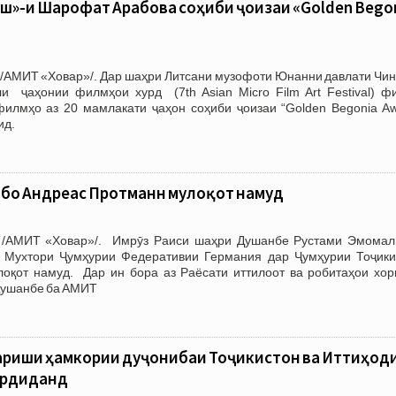
»-и Шарофат Арабова соҳиби ҷоизаи «Golden Bego
 /АМИТ «Ховар»/. Дар шаҳри Литсани музофоти Юнанни давлати Чин
и ҷаҳонии филмҳои хурд (7th Asian Micro Film Art Festival) ф
лмҳо аз 20 мамлакати ҷаҳон соҳиби ҷоизаи “Golden Begonia Aw
ид.
 бо Андреас Протманн мулоқот намуд
 /АМИТ «Ховар»/. Имрӯз Раиси шаҳри Душанбе Рустами Эмомал
 Мухтори Ҷумҳурии Федеративии Германия дар Ҷумҳурии Тоҷики
оқот намуд. Дар ин бора аз Раёсати иттилоот ва робитаҳои хор
Душанбе ба АМИТ
ариши ҳамкории дуҷонибаи Тоҷикистон ва Иттиҳод
ардиданд