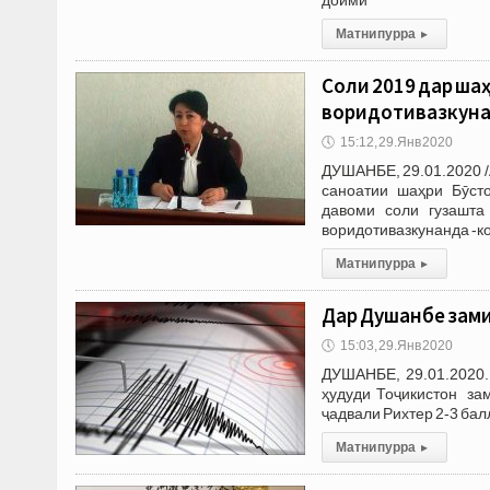
Матни пурра
▸
Соли 2019 дар ша
воридотивазкунан
🕔
15:12, 29.Янв 2020
ДУШАНБЕ, 29.01.2020 /
саноатии шаҳри Бӯсто
давоми соли гузашта
воридотивазкунанда -к
Матни пурра
▸
Дар Душанбе зами
🕔
15:03, 29.Янв 2020
ДУШАНБЕ, 29.01.2020.
ҳудуди Тоҷикистон за
ҷадвали Рихтер 2-3 бал
Матни пурра
▸