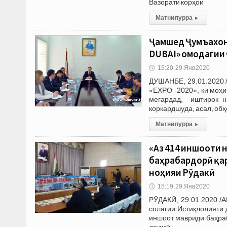
Вазорати корҳои
Матни пурра
▸
Ҷамшед Ҷумъахонз
DUBAI» омодагии
🕔
15:20, 29.Янв 2020
ДУШАНБЕ, 29.01.2020 
«EXPO -2020», ки моҳ
мегардад, иштирок на
коркардшуда, асал, об
Матни пурра
▸
«Аз 414 иншооти 
баҳрабардорӣ қа
ноҳияи Рӯдакӣ
🕔
15:19, 29.Янв 2020
РӮДАКӢ, 29.01.2020 /
солагии Истиқлолияти 
иншоот мавриди баҳраб
доимӣ