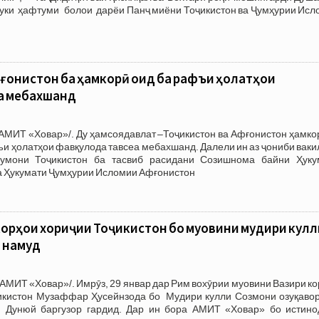
руки ҳафтуми болои дарёи Панҷ миёни Тоҷикистон ва Ҷумҳурии Исл
ғонистон ба ҳамкорӣ оид ба рафъи ҳолатҳои
а мебахшанд
АМИТ «Ховар»/. Ду ҳамсоядавлат –Тоҷикистон ва Афғонистон ҳамко
ъи ҳолатҳои фавқулода тавсеа мебахшанд. Далели ин аз ҷониби вак
умони Тоҷикистон ба тасвиб расидани Созишнома байни Ҳуку
а Ҳукумати Ҷумҳурии Исломии Афғонистон
орҳои хориҷии Тоҷикистон бо муовини мудири кулл
 намуд
АМИТ «Ховар»/. Имрӯз, 29 январ дар Рим вохӯрии муовини Вазири к
икистон Музаффар Ҳусейнзода бо Мудири кулли Созмони озуқавор
 Дунюй баргузор гардид. Дар ин бора АМИТ «Ховар» бо истино