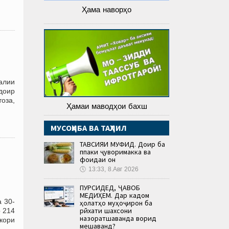
Ҳама наворҳо
алии
доир
оза,
Ҳамаи маводҳои бахш
МУСОҲИБА ВА ТАҲЛИЛ
ТАВСИЯИ МУФИД. Доир ба
пӯпаки ҷуворимакка ва
фоидаи он
🕔
13:33, 8.Авг 2026
ПУРСИДЕД, ҶАВОБ
МЕДИҲЕМ. Дар кадом
 30-
ҳолатҳо муҳоҷирон ба
рӯйхати шахсони
р 214
назоратшаванда ворид
кори
мешаванд?