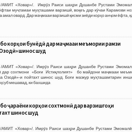
 /АМИТ «Ховар»/. Имрӯз Раиси шаҳри Душанбе Рустами Эмомал
ёфтаи муҷтамаи муҳташами варзишӣ, воқеъ дар кӯчаи Карамови но
а амал овард. Дар маҷмааи варзишӣ қисми зиёди корҳо анҷом ёфта, 
бо корҳои бунёдӣ дар маҷмааи меъмории рамзи
 Озодӣ» шинос шуд
 /АМИТ «Ховар»/. Имрӯз Раиси шаҳри Душанбе Рустами Эмомал
дӣ дар сохтмони «Боғи Истиқлолият» бо майдони маҷмааи меъм
а Озодӣ»-и пойтахт шинос шуд. Боғи мазкур муҳташамтарин инш
ҳсуб мешавад, ки бахшида
бо ҷараёни корҳои сохтмонӣ дар варзишгоҳи
тахт шинос шуд
 /АМИТ «Ховар»/. Имрӯз Раиси шаҳри Душанбе Рустами Эмомалӣ