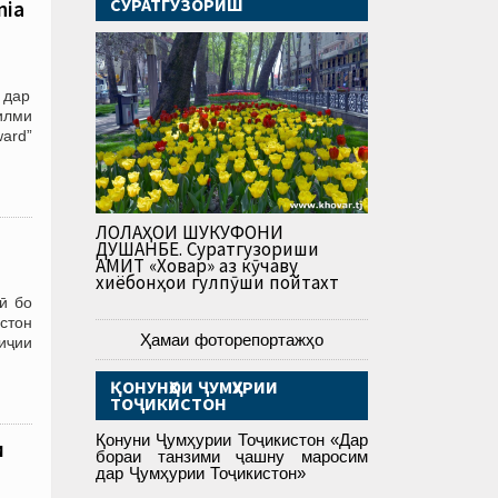
СУРАТГУЗОРИШ
nia
 дар
илми
ard”
ЛОЛАҲОИ ШУКУФОНИ
ДУШАНБЕ. Суратгузориши
АМИТ «Ховар» аз кӯчаву
хиёбонҳои гулпӯши пойтахт
ӣ бо
стон
Ҳамаи фоторепортажҳо
иҷии
ҚОНУНҲОИ ҶУМҲУРИИ
ТОҶИКИСТОН
Қонуни Ҷумҳурии Тоҷикистон «Дар
и
бораи танзими ҷашну маросим
дар Ҷумҳурии Тоҷикистон»
___________________________________