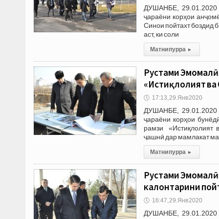
ДУШАНБЕ, 29.01.2020
ҷараёни корҳои анҷом
Синои пойтахт боздид б
аст, ки соли
Матни пурра
▸
Рустами Эмомалӣ 
«Истиқлолият ва
🕔
17:13, 29.Янв 2020
ДУШАНБЕ, 29.01.2020
ҷараёни корҳои бунё
рамзи «Истиқлолият в
ҷашнӣ дар мамлакат ма
Матни пурра
▸
Рустами Эмомалӣ 
калонтарини пой
🕔
16:47, 29.Янв 2020
ДУШАНБЕ, 29.01.2020