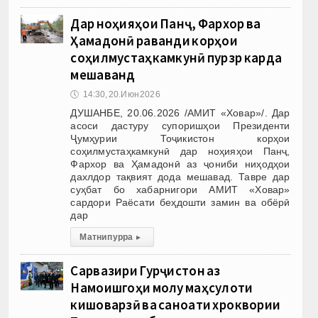
Дар ноҳияҳои Панҷ, Фархор ва
Ҳамадонӣ раванди корҳои
соҳилмустаҳкамкунӣ пурзӯр карда
мешаванд
🕔
14:30, 20.Июн 2026
ДУШАНБЕ, 20.06.2026 /АМИТ «Ховар»/. Дар
асоси дастуру супоришҳои Президенти
Ҷумҳурии Тоҷикистон корҳои
соҳилмустаҳкамкунӣ дар ноҳияҳои Панҷ,
Фархор ва Ҳамадонӣ аз ҷониби ниҳодҳои
дахлдор тақвият дода мешавад. Тавре дар
суҳбат бо хабарнигори АМИТ «Ховар»
сардори Раёсати беҳдошти замин ва обёрӣ
дар
Матни пурра
▸
Сарвазири Гурҷистон аз
Намоишгоҳи молу маҳсулоти
кишоварзӣ ва саноати хӯроквории