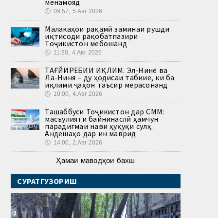
менамояд
🕔
09:57, 5.Авг 2026
Малакаҳои рақамӣ заминаи рушди
иқтисоди рақобатпазири
Тоҷикистон мебошанд
🕔
11:30, 4.Авг 2026
ТАҒЙИРЁБИИ ИҚЛИМ. Эл-Нинё ва
Ла-Ниня – ду ҳодисаи табиие, ки ба
иқлими ҷаҳон таъсир мерасонанд
🕔
10:00, 4.Авг 2026
Ташаббуси Тоҷикистон дар СММ:
масъулияти байнинаслӣ ҳамчун
парадигмаи нави ҳуқуқи сулҳ.
Андешаҳо дар ин маврид
🕔
14:00, 2.Авг 2026
Ҳамаи маводҳои бахш
СУРАТГУЗОРИШ