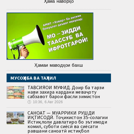
Ҳама наворҳо
Ҳамаи маводҳои бахш
МУСОҲИБА ВА ТАҲЛИЛ
ТАВСИЯҲОИ МУФИД. Доир ба тарзи
нави захира кардани меваҷоту
сабзавот барои фасли зимистон
🕔
10:36, 6.Авг 2026
САНОАТ — МУҲАРРИКИ РУШДИ
ИҚТИСОДӢ. Тоҷикистон 35-солагии
Истиқлоли давлатиро бо эътимоди
комил, суботи сиёсӣ ва сиёсати
равшани саноатӣ истиқбол