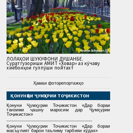
ЛОЛАҲОИ ШУКУФОНИ ДУШАНБЕ.
Суратгузориши АМИТ «Ховар» аз кӯчаву
хиёбонҳои гулпӯши пойтахт
Ҳамаи фоторепортажҳо
ҚОНУНҲОИ ҶУМҲУРИИ ТОҶИКИСТОН
Қонуни Ҷумҳурии Тоҷикистон «Дар бораи
танзими ҷашну маросим дар Ҷумҳурии
Тоҷикистон»
___________________________________
Қонуни Ҷумҳурии Тоҷикистон «Дар бораи
масъулият барои таълиму тарбияи кӯдак»