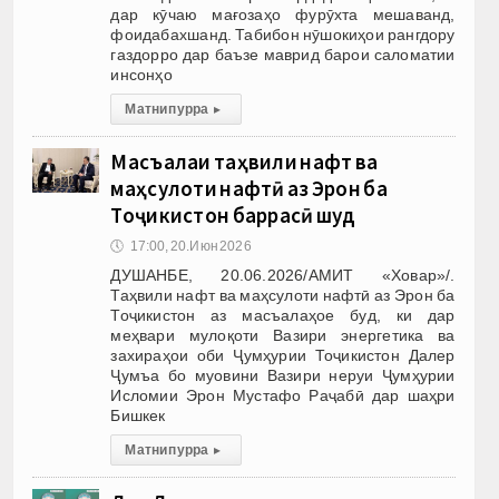
дар кӯчаю мағозаҳо фурӯхта мешаванд,
фоидабахшанд. Табибон нӯшокиҳои рангдору
газдорро дар баъзе маврид барои саломатии
инсонҳо
Матни пурра
▸
Масъалаи таҳвили нафт ва
маҳсулоти нафтӣ аз Эрон ба
Тоҷикистон баррасӣ шуд
🕔
17:00, 20.Июн 2026
ДУШАНБЕ, 20.06.2026/АМИТ «Ховар»/.
Таҳвили нафт ва маҳсулоти нафтӣ аз Эрон ба
Тоҷикистон аз масъалаҳое буд, ки дар
меҳвари мулоқоти Вазири энергетика ва
захираҳои оби Ҷумҳурии Тоҷикистон Далер
Ҷумъа бо муовини Вазири неруи Ҷумҳурии
Исломии Эрон Мустафо Раҷабӣ дар шаҳри
Бишкек
Матни пурра
▸