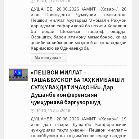
🕔
10:40, 20.Июн 2026
ДУШАНБЕ, 20.06.2026 /АМИТ «Ховар»/. 20
июн Президенти Ҷумҳурии Тоҷикистон,
Пешвои миллат муҳтарам Эмомалӣ Раҳмон
дар идомаи сафари корӣ ба ноҳияи Ховалинг
ба деҳаи Шехмизон ташриф оварда,
Осоишгоҳ барои ятимону маъюбонро, ки аз
ҷониби соҳибкорони маҳаллӣ аз хонаводаҳои
Каримовҳо ва Одинаевҳо ба
Матни пурра
▸
«ПЕШВОИ МИЛЛАТ –
ТАШАББУСКОР ВА ТАҲКИМБАХШИ
СУЛҲУ ВАҲДАТИ ҶАҲОНӢ». Дар
Душанбе конференсияи
ҷумҳуриявӣ баргузор шуд
🕔
10:10, 20.Июн 2026
ДУШАНБЕ, 20.06.2026 /АМИТ «Ховар»/. 19
июн дар шаҳри Душанбе Конференсияи
ҷумҳуриявӣ таҳти унвони «Пешвои миллат –
ташаббускор ва таҳкимбахши сулҳу ваҳдати