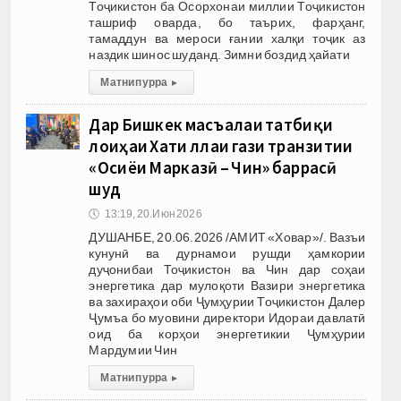
Тоҷикистон ба Осорхонаи миллии Тоҷикистон
ташриф оварда, бо таърих, фарҳанг,
тамаддун ва мероси ғании халқи тоҷик аз
наздик шинос шуданд. Зимни боздид ҳайати
Матни пурра
▸
Дар Бишкек масъалаи татбиқи
лоиҳаи Хати лӯлаи гази транзитии
«Осиёи Марказӣ – Чин» баррасӣ
шуд
🕔
13:19, 20.Июн 2026
ДУШАНБЕ, 20.06.2026 /АМИТ «Ховар»/. Вазъи
кунунӣ ва дурнамои рушди ҳамкории
дуҷонибаи Тоҷикистон ва Чин дар соҳаи
энергетика дар мулоқоти Вазири энергетика
ва захираҳои оби Ҷумҳурии Тоҷикистон Далер
Ҷумъа бо муовини директори Идораи давлатӣ
оид ба корҳои энергетикии Ҷумҳурии
Мардумии Чин
Матни пурра
▸