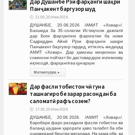
Дар Душанбе Рӯзи фарҳанги шаҳри
Панҷакент баргузор шуд
🕔
21:00, 20.Июн 2026
ДУШАНБЕ, 20.06.2026 /АМИТ «Ховар»/.
Бахшида ба 35-солагии Истиқлоли давлатӣ
дар Боғи фарҳангию фароғатии ба номи
Садриддин Айнӣ Рӯзи фарҳанги шаҳри
Панҷакент баргузор гардид, иттилоъ медиҳад
АМИТ «Ховар». Дар ҳамоиш меҳмонон ва
сокинони пойтахт бо дастовардҳои иҷтимоиву
иқтисодӣ, фарҳангӣ ва ҳунарҳои
Матни пурра
▸
Дар фасли тобистон чӣ гуна
ташнагиро бе зарар расондан ба
саломатӣ рафъ созем?
🕔
17:30, 20.Июн 2026
ДУШАНБЕ, 20.06.2026. /АМИТ «Ховар»/.
Баробари фаро расидани фасли тобистон ва
баланд шудани ҳарорати ҳаво талабот ба оби
ошомиданӣ бештар мегардад. На ҳама обе, ки