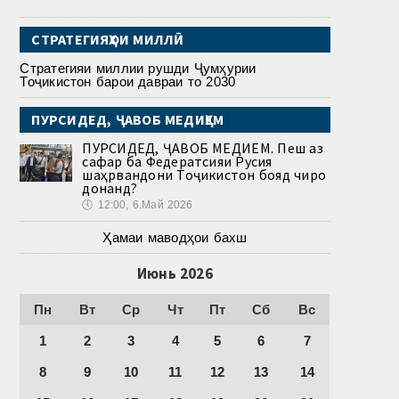
СТРАТЕГИЯҲОИ МИЛЛӢ
Стратегияи миллии рушди Ҷумҳурии
Тоҷикистон барои давраи то 2030
ПУРСИДЕД, ҶАВОБ МЕДИҲЕМ
ПУРСИДЕД, ҶАВОБ МЕДИҲЕМ. Пеш аз
сафар ба Федератсияи Русия
шаҳрвандони Тоҷикистон бояд чиро
донанд?
🕔
12:00, 6.Май 2026
Ҳамаи маводҳои бахш
Июнь 2026
Пн
Вт
Ср
Чт
Пт
Сб
Вс
1
2
3
4
5
6
7
8
9
10
11
12
13
14