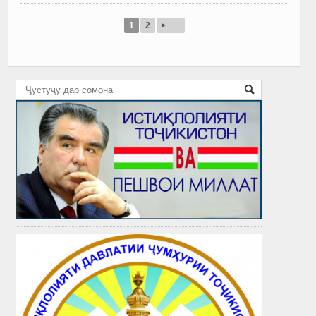
▸
1
2