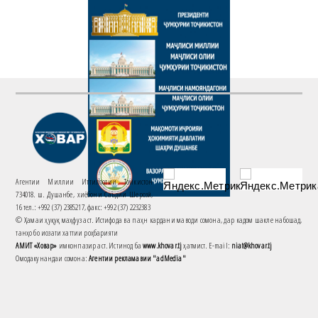
Агентии Миллии Иттилоотии Тоҷикистон
734018. ш. Душанбе, хиёбони Саъдии Шерозӣ,
16 тел.: +992 (37) 2385217, факс: +992 (37) 2232383
© Ҳамаи ҳуқуқ маҳфуз аст. Истифода ва паҳн кардани маводи сомона, дар кадом шакле набошад,
танҳо бо иҷозати хаттии роҳбарияти
АМИТ «Ховар»
имконпазир аст. Истинод ба
www.khovar.tj
ҳатмист. E-mail:
niat@khovar.tj
Омодакунандаи сомона:
Агентии рекламавии "adMedia"