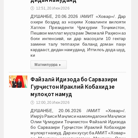
🕔
12:51, 20.Июн 2026
ДУШАНБЕ, 20.06.2026 /АМИТ «Ховар»/. Дар
охири боздид аз ноҳияи Ховалинги вилояти
Хатлон Президенти Ҷумҳурии Тоҷикистон,
Пешвои миллат муҳтарам Эмомалӣ Раҳмон аз
боғи интенсивӣ, ки дар масоҳати 10 гектар
замини талу теппаҳои баланд доман паҳн
кардааст, дидан намуданд. Иттилоъ дода шуд,
ки
Матни пурра
▸
Файзалӣ Идизода бо Сарвазири
Гурҷистон Ираклий Кобахидзе
мулоқот намуд
🕔
12:00, 20.Июн 2026
ДУШАНБЕ, 20.06.2026 /АМИТ «Ховар»/.
Имрӯз Раиси Маҷлиси намояндагони Маҷлиси
Олии Ҷумҳурии Тоҷикистон Файзалӣ Идизода
бо Сарвазири Гурҷистон Ираклий Кобахидзе
мулоқот намуд. Дар ин хусус ба АМИТ «Ховар»