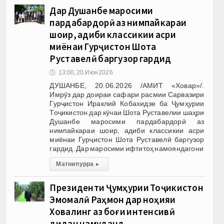
Дар Душанбе маросими
пардабардорӣ аз нимпайкараи
шоир, адиби классикии асри
миёнаи Гурҷистон Шота
Руставелӣ баргузор гардид
🕔
13:00, 20.Июн 2026
ДУШАНБЕ, 20.06.2026 /АМИТ «Ховар»/.
Имрӯз дар доираи сафари расмии Сарвазири
Гурҷистон Ираклий Кобахидзе ба Ҷумҳурии
Тоҷикистон дар кӯчаи Шота Руставелии шаҳри
Душанбе маросими пардабардорӣ аз
нимпайкараи шоир, адиби классикии асри
миёнаи Гурҷистон Шота Руставелӣ баргузор
гардид. Дар маросими ифтитоҳ намояндагони
Матни пурра
▸
Президенти Ҷумҳурии Тоҷикистон
Эмомалӣ Раҳмон дар ноҳияи
Ховалинг аз боғи интенсивӣ
дидан намуданд