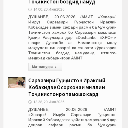
Тоҷикистон боздид намуд
🕔
14:00, 20.Июн 2026
ДУШАНБЕ, 20.06.2026 /АМИТ «Ховар»/.
Имрӯз Сарвазири Гурҷистон Ираклий
Кобахидзе зимни сафари расмӣ ба Ҷумҳурии
Тоҷикистон ҳамроҳ бо Сарвазири мамлакат
Қоҳир Расулзода дар «Dushanbe EXPO»-и
шаҳри Душанбе аз Намоишгоҳи молу
маҳсулоти кишоварзӣ ва саноати хӯроквории
Тоҷикистон боздид намуданд, иттилоъ
медиҳад хабарнигори АМИТ
Матни пурра
▸
Сарвазири Гурҷистон Ираклий
Кобахидзе Осорхонаи миллии
Тоҷикистонро тамошо кард
🕔
13:38, 20.Июн 2026
ДУШАНБЕ, 20.06.2026 /АМИТ
«Ховар»/. Имрӯз Сарвазири Гурҷистон
Ираклий Кобахидзе ва ҳайати ҳамроҳони ӯ дар
доираи сафари расмӣ ба Ҷумҳурии