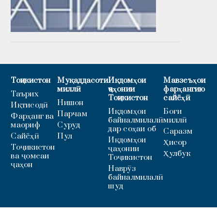
Тоҷикистон
Муқаддасоти
Иқдомҳои
Мавзеъҳои
миллӣ
ҷаҳонии
фарҳангию
Таърих
Тоҷикистон
сайёҳӣ
Нишон
Иқтисодӣ
Иқдомҳои
Боғи
Парчам
Фарҳанг ва
байналмилалӣ
миллӣ
маориф
Суруд
дар соҳаи об
Саразм
Сайёҳӣ
Пул
Иқдомҳои
Ҳисор
Тоҷикистон
ҷаҳонии
Ҳулбук
ва ҷомеаи
Тоҷикистон
ҷаҳон
Наврӯз
байналмилалӣ
шуд