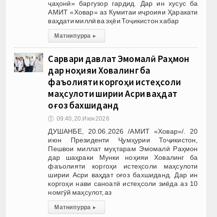
ҷаҳонӣ» баргузор гардид. Дар ин хусус ба
АМИТ «Ховар» аз Кумитаи иҷроияи Ҳаракати
ваҳдати миллӣ ва эҳёи Тоҷикистон хабар
Матни пурра
▸
Сарвари давлат Эмомалӣ Раҳмон
дар ноҳияи Ховалинг ба
фаъолияти коргоҳи истеҳсоли
маҳсулоти ширии Асри ваҳдат
оғоз бахшиданд
🕔
09:40, 20.Июн 2026
ДУШАНБЕ, 20.06.2026 /АМИТ «Ховар»/. 20
июн Президенти Ҷумҳурии Тоҷикистон,
Пешвои миллат муҳтарам Эмомалӣ Раҳмон
дар шаҳраки Мунки ноҳияи Ховалинг ба
фаъолияти коргоҳи истеҳсоли маҳсулоти
ширии Асри ваҳдат оғоз бахшиданд. Дар ин
коргоҳи нави саноатӣ истеҳсоли зиёда аз 10
номгӯй маҳсулот, аз
Матни пурра
▸