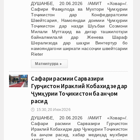
ДУШАНБЕ, 20.06.2026 /АМИТ «Ховар»/.
Сафири Фавқулода ва Мухтори Ҷумҳурии
Тоҷикистон дар Конфедератсияи
Швейтсария, Намояндаи доимии Ҷумҳурии
Тоҷикистон дар назди Шуъбаи Созмони
Милали Муттаҳид ва дигар ташкилотҳои
байналмилалӣ дар Женева Шараф
Шерализода дар шаҳри Винтертур бо
намояндагони ширкати нассоҷии швейтсарии
Rieter
Матни пурра
▸
Сафари расмии Сарвазири
Гурҷистон Ираклий Кобахидзе дар
Ҷумҳурии Тоҷикистон ба анҷом
расид
🕔
15:30, 20.Июн 2026
ДУШАНБЕ, 20.06.2026 /АМИТ «Ховар»/.
Сафари расмии Сарвазири Гурҷистон
Ираклий Кобахидзе дар Ҷумҳурии Тоҷикистон
ба анҷом расид, хабар медиҳад мухбири