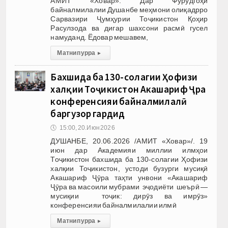
АМИТ «Ховар». Дар Фурудгоҳи
байналмилалии Душанбе меҳмони олиқадрро
Сарвазири Ҷумҳурии Тоҷикистон Қоҳир
Расулзода ва дигар шахсони расмӣ гусел
намуданд. Ёдовар мешавем,
Матни пурра
▸
Бахшида ба 130-солагии Ҳофизи
халқии Тоҷикистон Акашариф Ҷӯра
конференсияи байналмилалӣ
баргузор гардид
🕔
15:00, 20.Июн 2026
ДУШАНБЕ, 20.06.2026 /АМИТ «Ховар»/. 19
июн дар Академияи миллии илмҳои
Тоҷикистон бахшида ба 130-солагии Ҳофизи
халқии Тоҷикистон, устоди бузурги мусиқӣ
Акашариф Ҷӯра таҳти унвони «Акашариф
Ҷӯра ва масоили мубрами эҷодиёти шеърӣ —
мусиқии тоҷик: дирӯз ва имрӯз»
конференсияи байналмилалии илмӣ
Матни пурра
▸