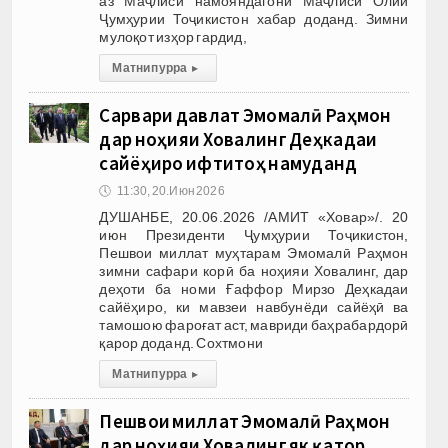
аз Маҷлиси намояндагони Маҷлиси Олии
Ҷумҳурии Тоҷикистон хабар доданд. Зимни
мулоқот изҳор гардид,
Матни пурра
▸
Сарвари давлат Эмомалӣ Раҳмон
дар ноҳияи Ховалинг Деҳкадаи
сайёҳиро ифтитоҳ намуданд
🕔
11:30, 20.Июн 2026
ДУШАНБЕ, 20.06.2026 /АМИТ «Ховар»/. 20
июн Президенти Ҷумҳурии Тоҷикистон,
Пешвои миллат муҳтарам Эмомалӣ Раҳмон
зимни сафари корӣ ба ноҳияи Ховалинг, дар
деҳоти ба номи Ғаффор Мирзо Деҳкадаи
сайёҳиро, ки мавзеи навбунёди сайёҳӣ ва
тамошою фароғат аст, мавриди баҳрабардорӣ
қарор доданд. Сохтмони
Матни пурра
▸
Пешвои миллат Эмомалӣ Раҳмон
дар ноҳияи Ховалинг як қатор