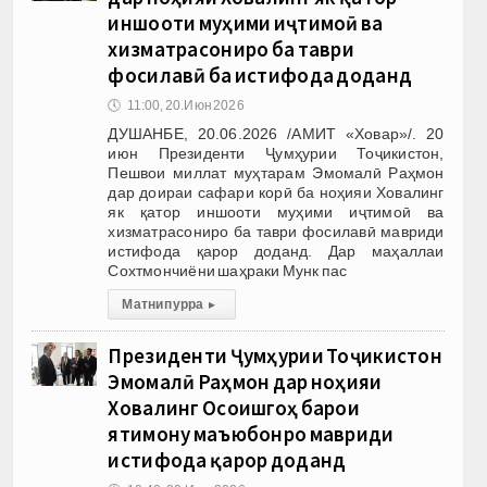
иншооти муҳими иҷтимоӣ ва
хизматрасониро ба таври
фосилавӣ ба истифода доданд
🕔
11:00, 20.Июн 2026
ДУШАНБЕ, 20.06.2026 /АМИТ «Ховар»/. 20
июн Президенти Ҷумҳурии Тоҷикистон,
Пешвои миллат муҳтарам Эмомалӣ Раҳмон
дар доираи сафари корӣ ба ноҳияи Ховалинг
як қатор иншооти муҳими иҷтимоӣ ва
хизматрасониро ба таври фосилавӣ мавриди
истифода қарор доданд. Дар маҳаллаи
Сохтмончиёни шаҳраки Мунк пас
Матни пурра
▸
Президенти Ҷумҳурии Тоҷикистон
Эмомалӣ Раҳмон дар ноҳияи
Ховалинг Осоишгоҳ барои
ятимону маъюбонро мавриди
истифода қарор доданд