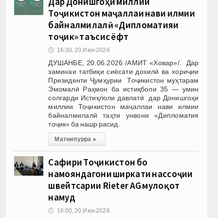
Дар Донишгоҳи миллии
Тоҷикистон маҷаллаи нави илмии
байналмилалӣ «Дипломатияи
тоҷик» таъсис ёфт
🕔
16:30, 20.Июн 2026
ДУШАНБЕ, 20.06.2026 /АМИТ «Ховар»/. Дар
заминаи татбиқи сиёсати дохилӣ ва хориҷии
Президенти Ҷумҳурии Тоҷикистон муҳтарам
Эмомалӣ Раҳмон ба истиқболи 35 — умин
солгарди Истиқлоли давлатӣ дар Донишгоҳи
миллии Тоҷикистон маҷаллаи нави илмии
байналмилалӣ таҳти унвони «Дипломатия
тоҷик» ба нашр расид.
Матни пурра
▸
Сафири Тоҷикистон бо
намояндагони ширкати нассоҷии
швейтсарии Rieter AG мулоқот
намуд
🕔
16:00, 20.Июн 2026