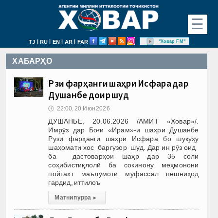
☰
|
|
|
|
"Ховар FM"
TJ
RU
EN
AR
FAR
ХАБАРҲО
Рӯзи фарҳанги шаҳри Исфара дар
Душанбе доир шуд
🕔
22:00, 20.Июн 2026
ДУШАНБЕ, 20.06.2026 /АМИТ «Ховар»/.
Имрӯз дар Боғи «Ирам»-и шаҳри Душанбе
Рӯзи фарҳанги шаҳри Исфара бо шукӯҳу
шаҳомати хос баргузор шуд. Дар ин рӯз оид
ба дастоварҳои шаҳр дар 35 соли
соҳибистиқлолӣ ба сокинону меҳмонони
пойтахт маълумоти муфассал пешниҳод
гардид, иттилоъ
Матни пурра
▸