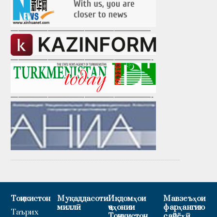
———————————————————
———————————————————-
———————————————————-
Тоҷикистон
Муқаддасоти
Иқдомҳои
Мавзеъҳои
миллӣ
ҷаҳонии
фарҳангию
Таърих
Тоҷикистон
сайёҳӣ