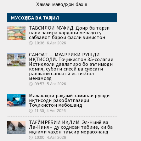
Ҳамаи маводҳои бахш
МУСОҲИБА ВА ТАҲЛИЛ
ТАВСИЯҲОИ МУФИД. Доир ба тарзи
нави захира кардани меваҷоту
сабзавот барои фасли зимистон
🕔
10:36, 6.Авг 2026
САНОАТ — МУҲАРРИКИ РУШДИ
ИҚТИСОДӢ. Тоҷикистон 35-солагии
Истиқлоли давлатиро бо эътимоди
комил, суботи сиёсӣ ва сиёсати
равшани саноатӣ истиқбол
менамояд
🕔
09:57, 5.Авг 2026
Малакаҳои рақамӣ заминаи рушди
иқтисоди рақобатпазири
Тоҷикистон мебошанд
🕔
11:30, 4.Авг 2026
ТАҒЙИРЁБИИ ИҚЛИМ. Эл-Нинё ва
Ла-Ниня – ду ҳодисаи табиие, ки ба
иқлими ҷаҳон таъсир мерасонанд
🕔
10:00, 4.Авг 2026