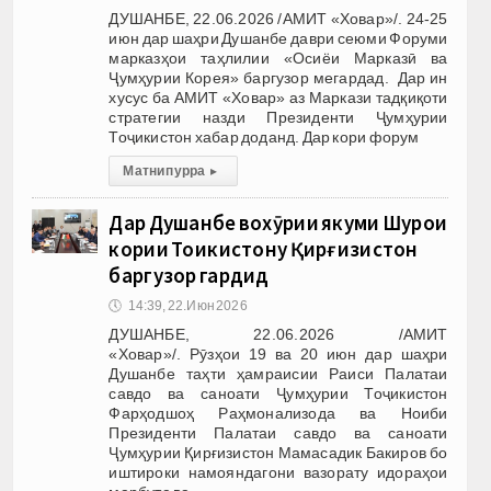
ДУШАНБЕ, 22.06.2026 /АМИТ «Ховар»/. 24-25
июн дар шаҳри Душанбе даври сеюми Форуми
марказҳои таҳлилии «Осиёи Марказӣ ва
Ҷумҳурии Корея» баргузор мегардад. Дар ин
хусус ба АМИТ «Ховар» аз Маркази тадқиқоти
стратегии назди Президенти Ҷумҳурии
Тоҷикистон хабар доданд. Дар кори форум
Матни пурра
▸
Дар Душанбе вохӯрии якуми Шурои
кории Тоҷикистону Қирғизистон
баргузор гардид
🕔
14:39, 22.Июн 2026
ДУШАНБЕ, 22.06.2026 /АМИТ
«Ховар»/. Рӯзҳои 19 ва 20 июн дар шаҳри
Душанбе таҳти ҳамраисии Раиси Палатаи
савдо ва саноати Ҷумҳурии Тоҷикистон
Фарҳодшоҳ Раҳмонализода ва Ноиби
Президенти Палатаи савдо ва саноати
Ҷумҳурии Қирғизистон Мамасадик Бакиров бо
иштироки намояндагони вазорату идораҳои