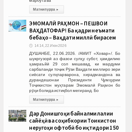
марбута ва
Матни пурра
▸
ЭМОМАЛӢ РАҲМОН – ПЕШВОИ
ВАҲДАТОФАР! Ба қадри неъмати
бебаҳо – Ваҳдати миллӣ бирасем
🕔
14:14, 22.Июн 2026
ДУШАНБЕ, 22.06.2026. /АМИТ «Ховар»/. Бо
шукргузорӣ аз фазои сулҳу субот, ҳамдилию
ҳамраъйӣ 29 сол мешавад, ки мардуми
сарбаланди тоҷик Рӯзи Ваҳдати миллиро зери
сиёсати сулҳпарварона, хирадмандона ва
дурандешонаи Президенти Ҷумҳурии
Тоҷикистон муҳтарам Эмомалӣ Раҳмон бо
рӯҳи болида истиқбол мегиранд. Бо
Матни пурра
▸
Дар Донишгоҳи байналмилалии
сайёҳӣ ва соҳибкории Тоҷикистон
неругоҳи офтобӣ бо иқтидори 150