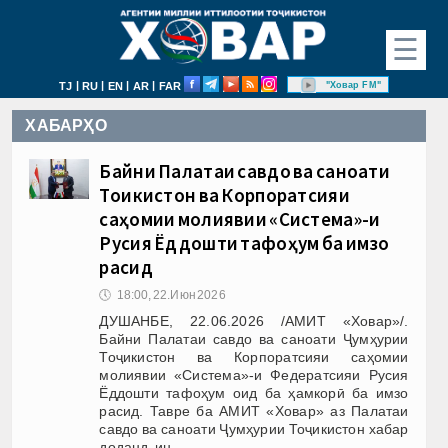
☰
|
|
|
|
"Ховар FM"
TJ
RU
EN
AR
FAR
ХАБАРҲО
Байни Палатаи савдо ва саноати
Тоҷикистон ва Корпоратсияи
саҳомии молиявии «Система»-и
Русия Ёддошти тафоҳум ба имзо
расид
🕔
18:00, 22.Июн 2026
ДУШАНБЕ, 22.06.2026 /АМИТ «Ховар»/.
Байни Палатаи савдо ва саноати Ҷумҳурии
Тоҷикистон ва Корпоратсияи саҳомии
молиявии «Система»-и Федератсияи Русия
Ёддошти тафоҳум оид ба ҳамкорӣ ба имзо
расид. Тавре ба АМИТ «Ховар» аз Палатаи
савдо ва саноати Ҷумҳурии Тоҷикистон хабар
доданд, ин