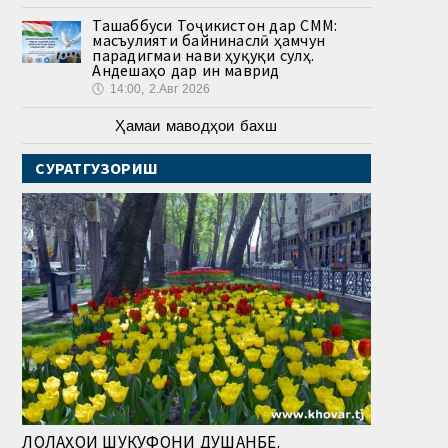
Ташаббуси Тоҷикистон дар СММ:
масъулияти байнинаслӣ ҳамчун
парадигмаи нави ҳуқуқи сулҳ.
Андешаҳо дар ин маврид
🕔
14:00, 2.Авг 2026
Ҳамаи маводҳои бахш
СУРАТГУЗОРИШ
ЛОЛАҲОИ ШУКУФОНИ ДУШАНБЕ.