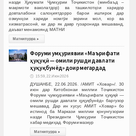
назди Ҳукумати Ҷумҳурии Тоҷикистон (минбаъд –
мақомоти ваколатдор) ва ташкилотҳои харидор
довталабони салоҳиятдорро барои иштирок дар
озмунҳои хариди номгӯи зерини мол, кор ва
хизматрасонӣ, ки дар як давр гузаронида мешаванд,
даъват менамоянд: МАТНИ
Матни пурра
▸
Форуми ҷумҳуриявии «Маърифати
ҳуқуқӣ — омили рушди давлати
ҳуқуқбунёд» доир мегардад
🕔
15:59, 22.Июн 2026
ДУШАНБЕ, 22.06.2026. /АМИТ «Ховар»/. 30
июн дар Китобхонаи миллии Тоҷикистон
Форуми ҷумҳуриявии «Маърифати ҳуқуқӣ —
омили рушди давлати ҳуқуқбунёд» баргузор
мешавад. Дар ин хусус АМИТ «Ховар» бо
истинод ба Маркази миллии қонунгузории
назди Президенти Ҷумҳурии Тоҷикистон
хабар медиҳад. Форуми мазкур
Матни пурра
▸