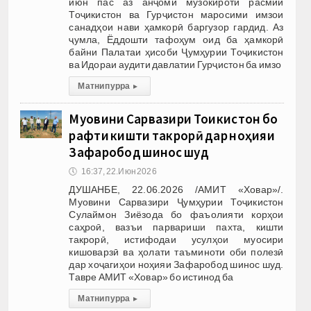
июн пас аз анҷоми музокироти расмии
Тоҷикистон ва Гурҷистон маросими имзои
санадҳои нави ҳамкорӣ баргузор гардид. Аз
ҷумла, Ёддошти тафоҳум оид ба ҳамкорӣ
байни Палатаи ҳисоби Ҷумҳурии Тоҷикистон
ва Идораи аудити давлатии Гурҷистон ба имзо
Матни пурра
▸
Муовини Сарвазири Тоҷикистон бо
рафти кишти такрорӣ дар ноҳияи
Зафаробод шинос шуд
🕔
16:37, 22.Июн 2026
ДУШАНБЕ, 22.06.2026 /АМИТ «Ховар»/.
Муовини Сарвазири Ҷумҳурии Тоҷикистон
Сулаймон Зиёзода бо фаъолияти корҳои
саҳроӣ, вазъи парвариши пахта, кишти
такрорӣ, истифодаи усулҳои муосири
кишоварзӣ ва ҳолати таъминоти оби полезӣ
дар хоҷагиҳои ноҳияи Зафаробод шинос шуд.
Тавре АМИТ «Ховар» бо истинод ба
Матни пурра
▸