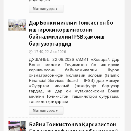
Матни пурра
▸
Дар Бонки миллии Тоҷикистон бо
иштироки коршиносони
байналмилалии IFSB ҳамоиш
баргузор гардид
🕔
17:40, 22.Июн 2026
ДУШАНБЕ, 22.06.2026 /АМИТ «Ховар»/. Дар
Бонки миллии Тоҷикистон бо иштироки
коршиносони байналмилалии Шурои
хизматрасониҳои молиявии исломӣ (Islamic
Financial Services Board – IFSB) дар мавзуи
«Суғуртаи исломӣ (такафул)» баргузор
гардид, ки дар он мутахассисони Бонки
миллии Тоҷикистон, ташкилотҳои суғуртавӣ,
ташкилотҳои қарзии
Матни пурра
▸
Байни Тоҷикистон ва Қирғизистон