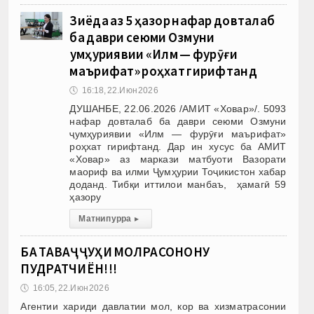
Зиёда аз 5 ҳазор нафар довталаб
ба даври сеюми Озмуни
ҷумҳуриявии «Илм — фурӯғи
маърифат» роҳхат гирифтанд
🕔
16:18, 22.Июн 2026
ДУШАНБЕ, 22.06.2026 /АМИТ «Ховар»/. 5093
нафар довталаб ба даври сеюми Озмуни
ҷумҳуриявии «Илм — фурӯғи маърифат»
роҳхат гирифтанд. Дар ин хусус ба АМИТ
«Ховар» аз маркази матбуоти Вазорати
маориф ва илми Ҷумҳурии Тоҷикистон хабар
доданд. Тибқи иттилои манбаъ, ҳамагӣ 59
ҳазору
Матни пурра
▸
БА ТАВАҶҶУҲИ МОЛРАСОНОНУ
ПУДРАТЧИЁН!!!
🕔
16:05, 22.Июн 2026
Агентии хариди давлатии мол, кор ва хизматрасонии