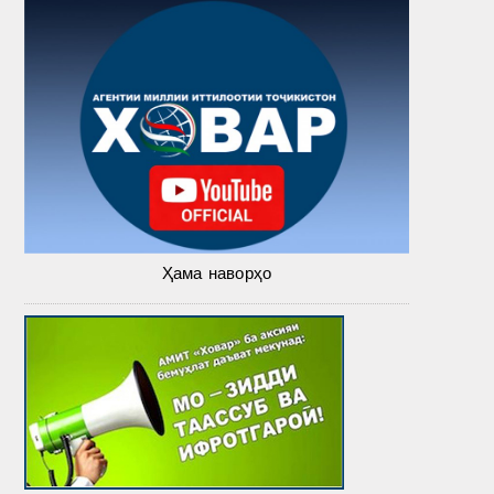
Ҳама наворҳо