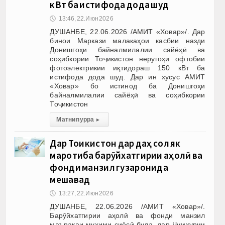
кВт ба истифода дода шуд
🕔
13:46, 22.Июн 2026
ДУШАНБЕ, 22.06.2026 /АМИТ «Ховар»/. Дар
бинои Маркази малакаҳои касбии назди
Донишгоҳи байналмилалии сайёҳӣ ва
соҳибкории Тоҷикистон неругоҳи офтобии
фотоэлектрикии иқтидораш 150 кВт ба
истифода дода шуд. Дар ин хусус АМИТ
«Ховар» бо истинод ба Донишгоҳи
байналмилалии сайёҳӣ ва соҳибкории
Тоҷикистон
Матни пурра
▸
Дар Тоҷикистон дар даҳ сол як
маротиба барӯйхатгирии аҳолӣ ва
фонди манзил гузаронида
мешавад
🕔
13:27, 22.Июн 2026
ДУШАНБЕ, 22.06.2026 /АМИТ «Ховар»/.
Барӯйхатгирии аҳолӣ ва фонди манзил
маъракаи муҳими сиёсӣ буда, дар Ҷумҳурии