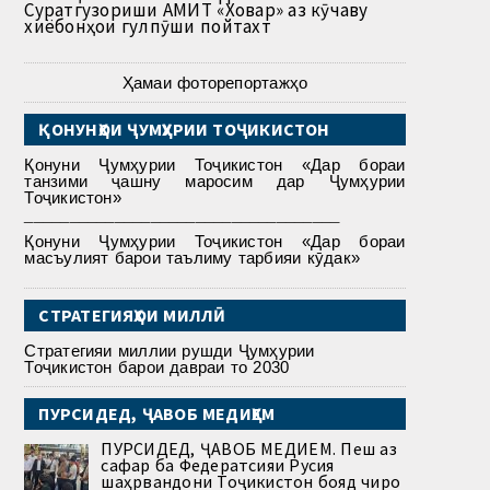
Суратгузориши АМИТ «Ховар» аз кӯчаву
хиёбонҳои гулпӯши пойтахт
Ҳамаи фоторепортажҳо
ҚОНУНҲОИ ҶУМҲУРИИ ТОҶИКИСТОН
Қонуни Ҷумҳурии Тоҷикистон «Дар бораи
танзими ҷашну маросим дар Ҷумҳурии
Тоҷикистон»
___________________________________
Қонуни Ҷумҳурии Тоҷикистон «Дар бораи
масъулият барои таълиму тарбияи кӯдак»
СТРАТЕГИЯҲОИ МИЛЛӢ
Стратегияи миллии рушди Ҷумҳурии
Тоҷикистон барои давраи то 2030
ПУРСИДЕД, ҶАВОБ МЕДИҲЕМ
ПУРСИДЕД, ҶАВОБ МЕДИҲЕМ. Пеш аз
сафар ба Федератсияи Русия
шаҳрвандони Тоҷикистон бояд чиро