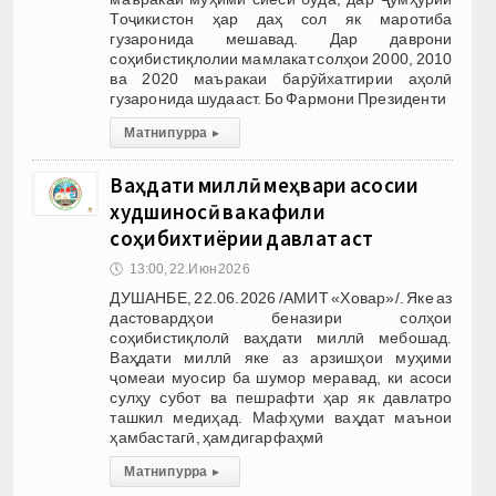
Тоҷикистон ҳар даҳ сол як маротиба
гузаронида мешавад. Дар даврони
соҳибистиқлолии мамлакат солҳои 2000, 2010
ва 2020 маъракаи барӯйхатгирии аҳолӣ
гузаронида шудааст. Бо Фармони Президенти
Матни пурра
▸
Ваҳдати миллӣ меҳвари асосии
худшиносӣ ва кафили
соҳибихтиёрии давлат аст
🕔
13:00, 22.Июн 2026
ДУШАНБЕ, 22.06.2026 /АМИТ «Ховар»/. Яке аз
дастовардҳои беназири солҳои
соҳибистиқлолӣ ваҳдати миллӣ мебошад.
Ваҳдати миллӣ яке аз арзишҳои муҳими
ҷомеаи муосир ба шумор меравад, ки асоси
сулҳу субот ва пешрафти ҳар як давлатро
ташкил медиҳад. Мафҳуми ваҳдат маънои
ҳамбастагӣ, ҳамдигарфаҳмӣ
Матни пурра
▸