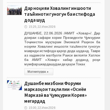
Дар ноҳияи Ховалинг иншооти
таъйиноти гуногун ба истифода
дода шуд
🕔
15:25, 22.Июн 2026
ДУШАНБЕ, 22.06.2026 /АМИТ «Ховар»/. Дар
доираи сафари кории Президенти Ҷумҳурии
Тоҷикистон муҳтарам Эмомалӣ Раҳмон ба
ноҳияи Ховалинг иншооти таъйиноти гуногун
мавриди истифода қарор дода шуданд. Тавре
аз хадамоти матбуоти Раиси вилояти Хатлон
ба АМИТ «Ховар» хабар доданд, роҳи
мумфаршкардашудаи деҳаҳои Токак
Матни пурра
▸
Душанбе мизбони Форуми
марказҳои таҳлилии «Осиёи
Марказӣ ва Ҷумҳурии Корея»
мегардад
🕔
15:00, 22.Июн 2026