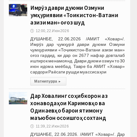
Имрӯз даври дуюми Озмуни
ҷумҳуриявии «Тоҷикистон-Ватани
азизи ман» оғоз шуд
🕔
12:00, 22.Июн 2026
ДУШАНБЕ, 22.06.2026 /АМИТ «Ховар»/.
Имрӯз дар ҷумҳурӣ даври дуюми Озмуни
ҷумҳуриявии «Тоҷикистон-Ватани азизи ман»
оғоз гардид, ки дар он 2677 нафар довталаб
иштирок менамоянд. Даври дуюми озмун то 30
июн идома меёбад. Тавре ба АМИТ «Ховар»
сардори Раёсати рушди муассисаҳои
Матни пурра
▸
Дар Ховалинг соҳибкорон аз
хонаводаҳои Каримовҳо ва
Одинаевҳо барои ятимону
маъюбон осоишгоҳ сохтанд
🕔
11:39, 22.Июн 2026
ДУШАНБЕ, 22.06.2026. /АМИТ «Ховар»/. Дар