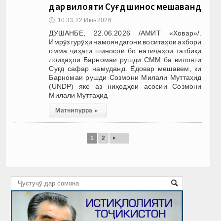
дар вилояти Суғд шинос мешаванд
🕔
10:33, 22.Июн 2026
ДУШАНБЕ, 22.06.2026 /АМИТ «Ховар»/.
Имрӯз гурӯҳи намояндагони воситаҳои ахбори
омма ҷиҳати шиносоӣ бо натиҷаҳои татбиқи
лоиҳаҳои Барномаи рушди СММ ба вилояти
Суғд сафар намуданд. Ёдовар мешавем, ки
Барномаи рушди Созмони Милали Муттаҳид
(UNDP) яке аз ниҳодҳои асосии Созмони
Милали Муттаҳид
Матни пурра
▸
▸
1
2