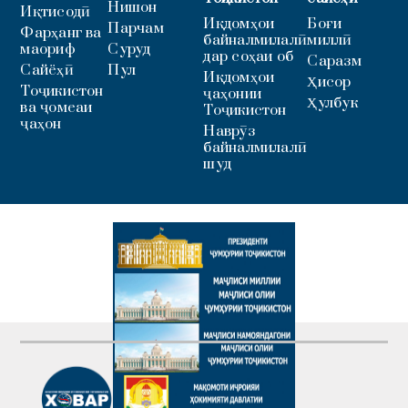
Нишон
Иқтисодӣ
Иқдомҳои
Боғи
Парчам
Фарҳанг ва
байналмилалӣ
миллӣ
маориф
Суруд
дар соҳаи об
Саразм
Сайёҳӣ
Пул
Иқдомҳои
Ҳисор
Тоҷикистон
ҷаҳонии
Ҳулбук
ва ҷомеаи
Тоҷикистон
ҷаҳон
Наврӯз
байналмилалӣ
шуд