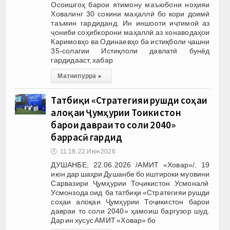
Осоишгоҳ барои ятимону маъюбони ноҳияи
Ховалинг 30 сокини маҳаллӣ бо кори доимӣ
таъмин гардиданд. Ин иншооти иҷтимоӣ аз
ҷониби соҳибкорони маҳаллӣ аз хонаводаҳои
Каримовҳо ва Одинаевҳо ба истиқболи ҷашни
35-солагии Истиқлоли давлатӣ бунёд
гардидааст, хабар
Матни пурра
▸
Татбиқи «Стратегияи рушди соҳаи
алоқаи Ҷумҳурии Тоҷикистон
барои давраи то соли 2040»
баррасӣ гардид
🕔
11:18, 22.Июн 2026
ДУШАНБЕ, 22.06.2026 /АМИТ «Ховар»/. 19
июн дар шаҳри Душанбе бо иштироки муовини
Сарвазири Ҷумҳурии Тоҷикистон Усмоналӣ
Усмонзода оид ба татбиқи «Стратегияи рушди
соҳаи алоқаи Ҷумҳурии Тоҷикистон барои
давраи то соли 2040» ҳамоиш баргузор шуд.
Дар ин хусус АМИТ «Ховар» бо