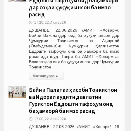
Ёддошти тафоҳум оид ба ҳамкорӣ
дар соҳаи ҳуқуқи инсон ба имзо
расид
🕔
17:20, 22.Июн 2026
ДУШАНБЕ, 22.06.2026 /АМИТ «Ховар»/.
Байни Ваколатдор оид ба ҳуқуқи инсон дар
Ҷумҳурии Тоҷикистон ва Ақиқатчӣ
(Омбудсмени)-и Ҷумҳурии Қирғизистон
Ёддошти тафоҳум оид ба ҳамкорӣ ба имзо
расонида шуд. Тавре ба АМИТ «Ховар» аз
Ваколатдор оид ба ҳуқуқи инсон дар Ҷумҳурии
Тоҷикистон
Матни пурра
▸
Байни Палатаи ҳисоби Тоҷикистон
ва Идораи аудити давлатии
Гурҷистон Ёддошти тафоҳум оид
ба ҳамкорӣ ба имзо расид
🕔
17:00, 22.Июн 2026
ДУШАНБЕ, 22.06.2026 /АМИТ «Ховар»/. 19