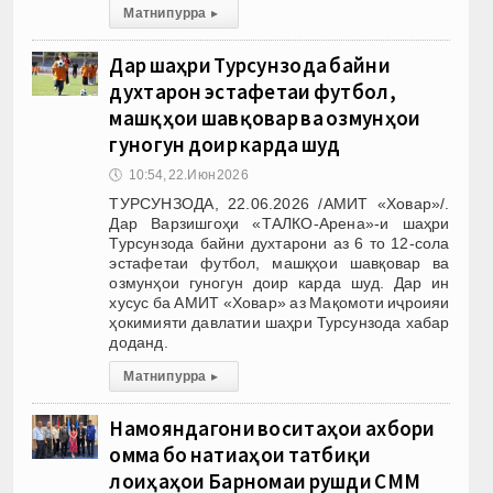
Матни пурра
▸
Дар шаҳри Турсунзода байни
духтарон эстафетаи футбол,
машқҳои шавқовар ва озмунҳои
гуногун доир карда шуд
🕔
10:54, 22.Июн 2026
ТУРСУНЗОДА, 22.06.2026 /АМИТ «Ховар»/.
Дар Варзишгоҳи «ТАЛКО-Арена»-и шаҳри
Турсунзода байни духтарони аз 6 то 12-сола
эстафетаи футбол, машқҳои шавқовар ва
озмунҳои гуногун доир карда шуд. Дар ин
хусус ба АМИТ «Ховар» аз Мақомоти иҷроияи
ҳокимияти давлатии шаҳри Турсунзода хабар
доданд.
Матни пурра
▸
Намояндагони воситаҳои ахбори
омма бо натиҷаҳои татбиқи
лоиҳаҳои Барномаи рушди СММ