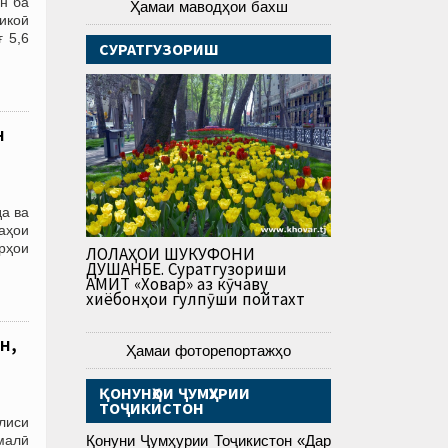
н ба
Ҳамаи маводҳои бахш
икоӣ
 5,6
СУРАТГУЗОРИШ
н
а ва
аҳои
рҳои
ЛОЛАҲОИ ШУКУФОНИ
ДУШАНБЕ. Суратгузориши
АМИТ «Ховар» аз кӯчаву
хиёбонҳои гулпӯши пойтахт
н,
Ҳамаи фоторепортажҳо
ҚОНУНҲОИ ҶУМҲУРИИ
ТОҶИКИСТОН
лиси
малӣ
Қонуни Ҷумҳурии Тоҷикистон «Дар