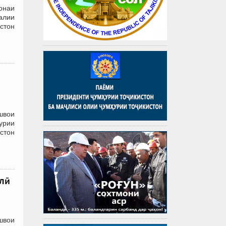
онаи
алии
истон
швои
урии
истон
алӣ
швои