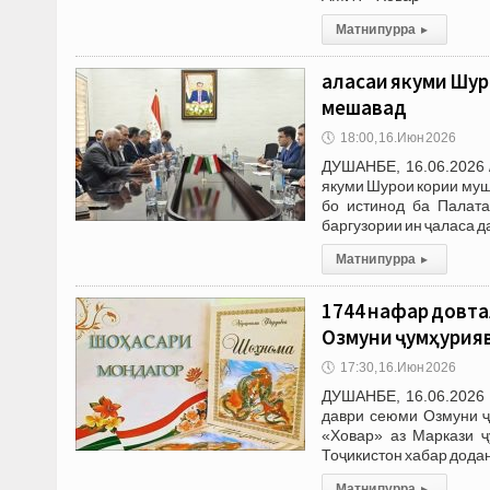
Матни пурра
▸
Ҷаласаи якуми Шу
мешавад
🕔
18:00, 16.Июн 2026
ДУШАНБЕ, 16.06.2026 
якуми Шурои кории муш
бо истинод ба Палата
баргузории ин ҷаласа д
Матни пурра
▸
1744 нафар довта
Озмуни ҷумҳурия
🕔
17:30, 16.Июн 2026
ДУШАНБЕ, 16.06.2026 
даври сеюми Озмуни ҷ
«Ховар» аз Маркази ҷ
Тоҷикистон хабар додан
Матни пурра
▸