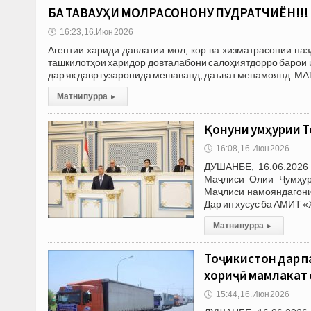
БА ТАВАҶҶУҲИ МОЛРАСОНОНУ ПУДРАТЧИЁН!!!
🕔
16:23, 16.Июн 2026
Агентии хариди давлатии мол, кор ва хизматрасонии на
ташкилотҳои харидор довталабони салоҳиятдорро барои иш
дар як давр гузаронида мешаванд, даъват менамоянд: М
Матни пурра
▸
Қонуни Ҷумҳурии 
🕔
16:08, 16.Июн 2026
ДУШАНБЕ, 16.06.2026 
Маҷлиси Олии Ҷумҳур
Маҷлиси намояндагони
Дар ин хусус ба АМИТ 
Матни пурра
▸
Тоҷикистон дар п
хориҷӣ мамлакат
🕔
15:44, 16.Июн 2026