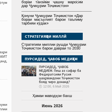
бораи танзими ҷашну маросим
фтум
дар Ҷумҳурии Тоҷикистон»
___________________________________
Қонуни Ҷумҳурии Тоҷикистон «Дар
бораи масъулият барои таълиму
тарбияи кӯдак»
СТРАТЕГИЯҲОИ МИЛЛӢ
Стратегияи миллии рушди Ҷумҳурии
Тоҷикистон барои давраи то 2030
аҳри
АМИТ
ПУРСИДЕД, ҶАВОБ МЕДИҲЕМ
анд,
ПУРСИДЕД, ҶАВОБ
МЕДИҲЕМ. Пеш аз сафар ба
Федератсияи Русия
шаҳрвандони Тоҷикистон
бояд чиро донанд?
🕔
12:00, 6.Май 2026
Ҳамаи маводҳои бахш
куми
Июнь 2026
ллии