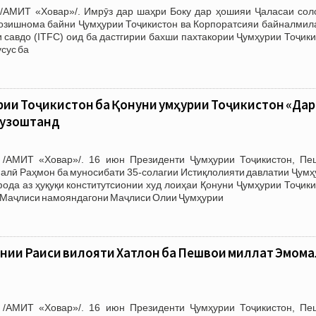
/АМИТ «Ховар»/. Имрӯз дар шаҳри Боку дар ҳошияи Ҷаласаи сол
озишнома байни Ҷумҳурии Тоҷикистон ва Корпоратсияи байналмил
 савдо (ITFC) оид ба дастгирии бахши пахтакории Ҷумҳурии Тоҷик
усус ба
рии Тоҷикистон ба Қонуни Ҷумҳурии Тоҷикистон «Дар
гузоштанд
 /АМИТ «Ховар»/. 16 июн Президенти Ҷумҳурии Тоҷикистон, Пе
алӣ Раҳмон ба муносибати 35-солагии Истиқлолияти давлатии Ҷумҳ
фода аз ҳуқуқи конститутсионии худ лоиҳаи Қонуни Ҷумҳурии Тоҷик
а Маҷлиси намояндагони Маҷлиси Олии Ҷумҳурии
нии Раиси вилояти Хатлон ба Пешвои миллат Эмом
 /АМИТ «Ховар»/. 16 июн Президенти Ҷумҳурии Тоҷикистон, Пе