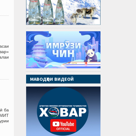
асаи
овар»
алаи
МАВОДҲОИ ВИДЕОӢ
ӣ ба
АМИТ
урии