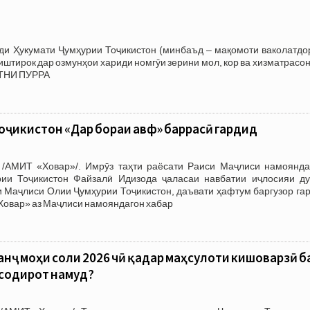
зди Ҳукумати Ҷумҳурии Тоҷикистон (минбаъд – мақомоти ваколатдо
тирок дар озмунҳои хариди номгӯи зерини мол, кор ва хизматрасон
АТНИ ПУРРА
Тоҷикистон «Дар бораи авф» баррасӣ гардид
/АМИТ «Ховар»/. Имрӯз таҳти раёсати Раиси Маҷлиси намоянда
ии Тоҷикистон Файзалӣ Идизода ҷаласаи навбатии иҷлосияи д
 Маҷлиси Олии Ҷумҳурии Тоҷикистон, даъвати ҳафтум баргузор гар
«Ховар» аз Маҷлиси намояндагон хабар
анҷ моҳи соли 2026 чӣ қадар маҳсулоти кишоварзӣ б
 содирот намуд?