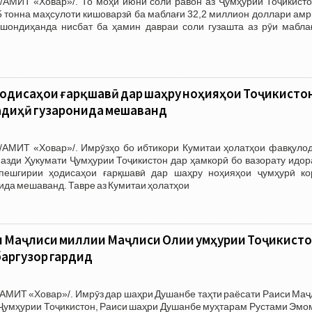
/АМИТ «Ховар»/. То моҳи июни соли равон аз Ҷумҳурии Тоҷикисто
 тонна маҳсулоти кишоварзӣ ба маблағи 32,2 миллион доллари амр
ишондиҳанда нисбат ба ҳамин давраи соли гузашта аз рӯи маблағ
ҳодисаҳои ғарқшавӣ дар шаҳру ноҳияҳои Тоҷикисто
диҳӣ гузаронида мешаванд
/АМИТ «Ховар»/. Имрӯзҳо бо ибтикори Кумитаи ҳолатҳои фавқулод
азди Ҳукумати Ҷумҳурии Тоҷикистон дар ҳамкорӣ бо вазорату идор
пешгирии ҳодисаҳои ғарқшавӣ дар шаҳру ноҳияҳои ҷумҳурӣ ко
да мешаванд. Тавре аз Кумитаи ҳолатҳои
 Маҷлиси миллии Маҷлиси Олии Ҷумҳурии Тоҷикисто
аргузор гардид
АМИТ «Ховар»/. Имрӯз дар шаҳри Душанбе таҳти раёсати Раиси Маҷ
Ҷумҳурии Тоҷикистон, Раиси шаҳри Душанбе муҳтарам Рустами Эмо