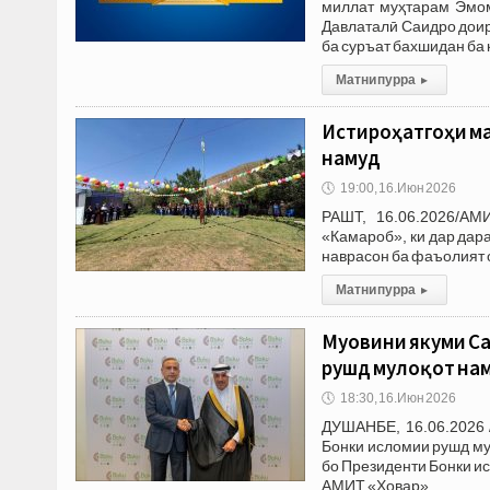
миллат муҳтарам Эмом
Давлаталӣ Саидро доир
ба суръат бахшидан ба 
Матни пурра
▸
Истироҳатгоҳи м
намуд
🕔
19:00, 16.Июн 2026
РАШТ, 16.06.2026/АМ
«Камароб», ки дар дара
наврасон ба фаъолият 
Матни пурра
▸
Муовини якуми С
рушд мулоқот на
🕔
18:30, 16.Июн 2026
ДУШАНБЕ, 16.06.2026 
Бонки исломии рушд му
бо Президенти Бонки ис
АМИТ «Ховар»