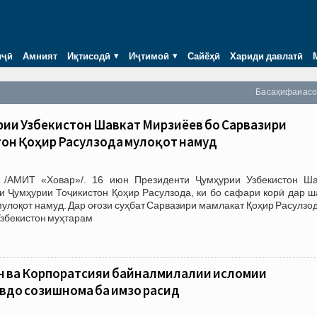
иҷӣ
Амният
Иқтисодӣ
Иҷтимоӣ
Сайёҳӣ
Хариди давлатӣ
Ба саҳифаи ас
рии Узбекистон Шавкат Мирзиёев бо Сарвазири
тон Қоҳир Расулзода мулоқот намуд
 /АМИТ «Ховар»/. 16 июн Президенти Ҷумҳурии Узбекистон Ша
и Ҷумҳурии Тоҷикистон Қоҳир Расулзода, ки бо сафари корӣ дар ш
мулоқот намуд. Дар оғози суҳбат Сарвазири мамлакат Қоҳир Расулзо
збекистон муҳтарам
н ва Корпоратсияи байналмилалии исломии
вдо созишнома ба имзо расид