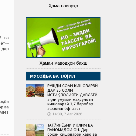
Ҳама наворҳо
ӣ ва
иёт»-
ӣ дар
Ҳамаи маводҳои бахш
МУСОҲИБА ВА ТАҲЛИЛ
РУШДИ СОҲАИ КИШОВАРЗӢ
ДАР 35 СОЛИ
ИСТИҚЛОЛИЯТИ ДАВЛАТӢ.
Ҳаҷми умумии маҳсулоти
эҳёи
кишоварзӣ 3,7 баробар
ор ва
афзоиш ёфтааст
АМИТ
🕔
14:30, 7.Авг 2026
ТАҒЙИРЁБИИ ИҚЛИМ ВА
ПАЙОМАДҲОИ ОН. Дар
соҳаи кишоварзӣ ҳаво ва