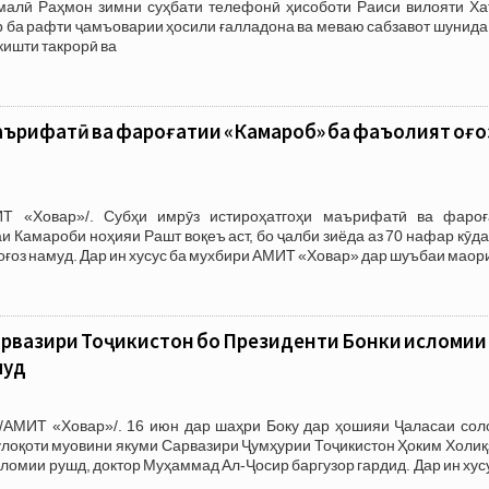
алӣ Раҳмон зимни суҳбати телефонӣ ҳисоботи Раиси вилояти Ха
 ба рафти ҷамъоварии ҳосили ғалладона ва меваю сабзавот шунида
кишти такрорӣ ва
аърифатӣ ва фароғатии «Камароб» ба фаъолият оғо
ИТ «Ховар»/. Субҳи имрӯз истироҳатгоҳи маърифатӣ ва фароғ
и Камароби ноҳияи Рашт воқеъ аст, бо ҷалби зиёда аз 70 нафар кӯд
оғоз намуд. Дар ин хусус ба мухбири АМИТ «Ховар» дар шуъбаи мао
арвазири Тоҷикистон бо Президенти Бонки исломии
муд
/АМИТ «Ховар»/. 16 июн дар шаҳри Боку дар ҳошияи Ҷаласаи сол
лоқоти муовини якуми Сарвазири Ҷумҳурии Тоҷикистон Ҳоким Холиқ
ломии рушд, доктор Муҳаммад Ал-Ҷосир баргузор гардид. Дар ин хус