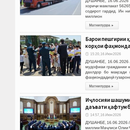
ДУШАНБЕ, 16.06.2026 
хориҷи мамлакат 56265
содирот гардид. Ин н
миллион
Матни пурра
▸
Барои пешгирии 
корҳои фаҳмонда
🕔
15:20, 16.Июн 2026
ДУШАНБЕ, 16.06.2026 
мудофиаи граждании н
дахлдор бо мақсади 
фаҳмондадиҳӣ гузарони
Матни пурра
▸
Иҷлосияи шашуми
даъвати ҳафтум б
🕔
14:57, 16.Июн 2026
ДУШАНБЕ, 16.06.2026 /
миллии Маҷлиси Олии 