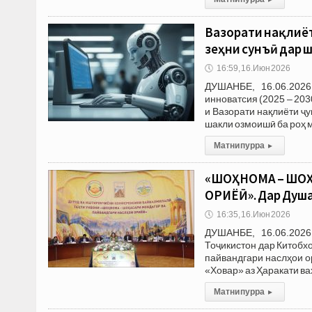
Вазорати нақлиё
зеҳни сунъӣ дар
🕔
16:59, 16.Июн 2026
ДУШАНБЕ, 16.06.2026
инноватсия (2025 – 20
и Вазорати нақлиёти ҷ
шакли озмоишӣ ба роҳ 
Матни пурра
▸
«ШОҲНОМА – ШОҲ
ОРИЁӢ». Дар Душ
🕔
16:35, 16.Июн 2026
ДУШАНБЕ, 16.06.2026
Тоҷикистон дар Китобх
пайвандгари наслҳои о
«Ховар» аз Ҳаракати в
Матни пурра
▸