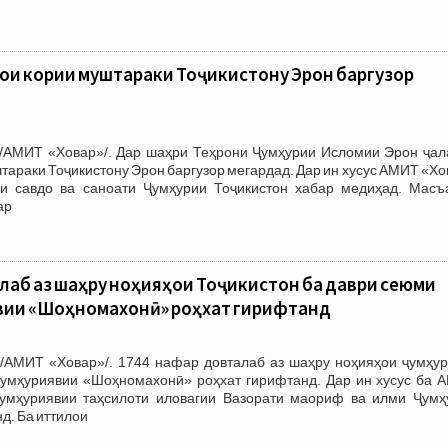
рои кории муштараки Тоҷикистону Эрон баргузор
/АМИТ «Ховар»/. Дар шаҳри Теҳрони Ҷумҳурии Исломии Эрон ҷал
тараки Тоҷикистону Эрон баргузор мегардад. Дар ин хусус АМИТ «Х
и савдо ва саноати Ҷумҳурии Тоҷикистон хабар медиҳад. Масъ
ар
лаб аз шаҳру ноҳияҳои Тоҷикистон ба даври сеюми
вии «Шоҳномахонӣ» роҳхат гирифтанд
/АМИТ «Ховар»/. 1744 нафар довталаб аз шаҳру ноҳияҳои ҷумҳур
умҳуриявии «Шоҳномахонӣ» роҳхат гирифтанд. Дар ин хусус ба 
умҳуриявии таҳсилоти иловагии Вазорати маориф ва илми Ҷумҳ
д. Ба иттилои