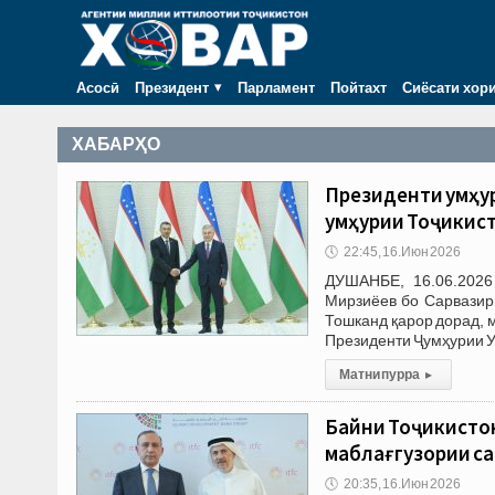
Асосӣ
Президент
Парламент
Пойтахт
Сиёсати хор
ХАБАРҲО
Президенти Ҷумҳу
Ҷумҳурии Тоҷикис
🕔
22:45, 16.Июн 2026
ДУШАНБЕ, 16.06.2026
Мирзиёев бо Сарвазир
Тошканд қарор дорад, 
Президенти Ҷумҳурии У
Матни пурра
▸
Байни Тоҷикисто
маблағгузории са
🕔
20:35, 16.Июн 2026