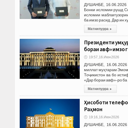
ДУШАНБЕ, 16.06.2026 
Бонки исломии рушд С
исломии маблағгузории
ба имзо расид. Дар ин х
Матни пурра
▸
Президенти Ҷумҳу
бораи авф» имзо 
🕔
19:57, 16.Июн 2026
ДУШАНБЕ, 16.06.2026
миллат муҳтарам Эмом
Тоҷикистон ва бо исти
«Дар бораи авф»-ро б
Матни пурра
▸
Ҳисоботи телефо
Раҳмон
🕔
19:16, 16.Июн 2026
ДУШАНБЕ, 16.06.2026