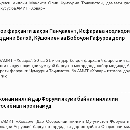
лиси миллии Маҷлиси Олии Ҷумҳурии Тоҷикистон, даъвати ҳа
н хусус ба АМИТ «Ховар»
ои фарҳанги шаҳри Панҷакент, Исфара ва ноҳияҳои
ддини Балхӣ, Кӯшониён ва Бобоҷон Ғафуров доир
/АМИТ «Ховар»/. 20 ва 21 июн дар боғҳои фарҳангӣ-фароғатии ш
нги шаҳру ноҳияҳои ҷумҳурӣ баргузор мегарданд, хабар медиҳад 
орати фарҳанги Ҷумҳурии Тоҷикистон ба АМИТ «Ховар» иттилоъ дод
нгию
хонаи миллӣ дар Форуми якуми байналмилалии
уосиё иштирок намуд
 /АМИТ «Ховар»/. Дар Осорхонаи миллии Муғулистон Форуми я
наҳои Авруосиё баргузор гардид, ки дар он ҳайати Осорхонаи ми