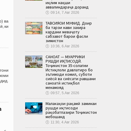
иқлим нақши
аввалиндараҷа доранд
🕔
09:14, 7.Авг 2026
р) ва
ТАВСИЯҲОИ МУФИД. Доир
ӣ, ки
ба тарзи нави захира
кардани меваҷоту
сабзавот барои фасли
зимистон
🕔
10:36, 6.Авг 2026
САНОАТ — МУҲАРРИКИ
РУШДИ ИҚТИСОДӢ.
Тоҷикистон 35-солагии
Истиқлоли давлатиро бо
гони
эътимоди комил, суботи
уюми
сиёсӣ ва сиёсати равшани
дид.
саноатӣ истиқбол
менамояд
🕔
09:57, 5.Авг 2026
Малакаҳои рақамӣ заминаи
рушди иқтисоди
а
рақобатпазири Тоҷикистон
мебошанд
🕔
11:30, 4.Авг 2026