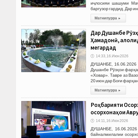
иҷлосияи шашуми Маҷ
баргузор гардид. Дар и
Матни пурра
▸
Дар Душанбе Рӯзҳ
Ҳамадонӣ, Ҷалоли
мегардад
🕔
14:33, 16.Июн 2026
ДУШАНБЕ, 16.06.2026 
Душанбе Рӯзҳои фарҳа
«Ховар». Тавре аз Ваз
20 июн дар Боғи фарҳа
Матни пурра
▸
Роҳбарияти Осор
осорхонаҳои Авр
🕔
14:11, 16.Июн 2026
ДУШАНБЕ, 16.06.2026
байналмилалии осорхо