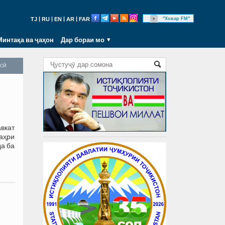
|
|
|
|
"Ховар FM"
TJ
RU
EN
AR
FAR
Минтақа ва ҷаҳон
Дар бораи мо
осӣ
вкат
аҳри
да ба