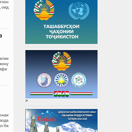
тлон
, оид
з
атии
акону
рифи
>
онаи
зода
ус ба