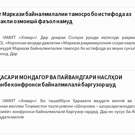
т Маркази байналмилалии тамосро бо истифода аз
 шакли озмоишӣ фаъол намуд
 /АМИТ «Ховар»/. Дар доираи Солҳои рушди иқтисоди рақам
30), «Корхонаи воҳиди давлатии «Маркази рақамикунонии соҳаи нақл
умҳурӣ Маркази байналмилалии тамосро бо истифода аз зеҳни сунъ
монд. Дар
АСАРИ МОНДАГОР ВА ПАЙВАНДГАРИ НАСЛҲОИ
анбе конфронси байналмилалӣ баргузор шуд
 /АМИТ «Ховар»/. Бо ташаббуси Ҳаракати ваҳдати миллӣ ва 
онаи миллии Тоҷикистон таҳти унвони «Шоҳнома – шоҳасари мондаг
риёӣ» конфронси байналмилалӣ баргузор гардид. Дар ин хусус ба 
аҳдати миллӣ