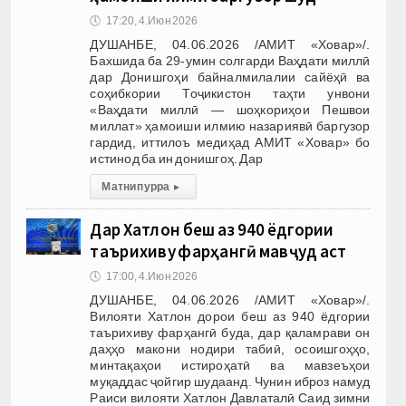
🕔
17:20, 4.Июн 2026
ДУШАНБЕ, 04.06.2026 /АМИТ «Ховар»/.
Бахшида ба 29-умин солгарди Ваҳдати миллӣ
дар Донишгоҳи байналмилалии сайёҳӣ ва
соҳибкории Тоҷикистон таҳти унвони
«Ваҳдати миллӣ — шоҳкориҳои Пешвои
миллат» ҳамоиши илмию назариявӣ баргузор
гардид, иттилоъ медиҳад АМИТ «Ховар» бо
истинод ба ин донишгоҳ. Дар
Матни пурра
▸
Дар Хатлон беш аз 940 ёдгории
таърихиву фарҳангӣ мавҷуд аст
🕔
17:00, 4.Июн 2026
ДУШАНБЕ, 04.06.2026 /АМИТ «Ховар»/.
Вилояти Хатлон дорои беш аз 940 ёдгории
таърихиву фарҳангӣ буда, дар қаламрави он
даҳҳо макони нодири табиӣ, осоишгоҳҳо,
минтақаҳои истироҳатӣ ва мавзеъҳои
муқаддас ҷойгир шудаанд. Чунин иброз намуд
Раиси вилояти Хатлон Давлаталӣ Саид зимни