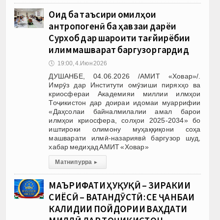
Оид ба таъсири омилҳои
антропогенӣ ба ҳавзаи дарёи
Сурхоб дар шароити тағйирёбии
иқлим машварат баргузор гардид
🕔
19:00, 4.Июн 2026
ДУШАНБЕ, 04.06.2026 /АМИТ «Ховар»/.
Имрӯз дар Институти омӯзиши пиряхҳо ва
криосфераи Академияи миллии илмҳои
Тоҷикистон дар доираи идомаи муаррифии
«Даҳсолаи байналмилалии амал барои
илмҳои криосфера, солҳои 2025-2034» бо
иштироки олимону муҳаққиқони соҳа
машварати илмӣ-назариявӣ баргузор шуд,
хабар медиҳад АМИТ «Ховар»
Матни пурра
▸
МАЪРИФАТИ ҲУҚУҚӢ – ЗИРАКИИ
СИЁСӢ – ВАТАНДӮСТӢ: СЕ ҶАНБАИ
КАЛИДИИ ПОЙДОРИИ ВАҲДАТИ