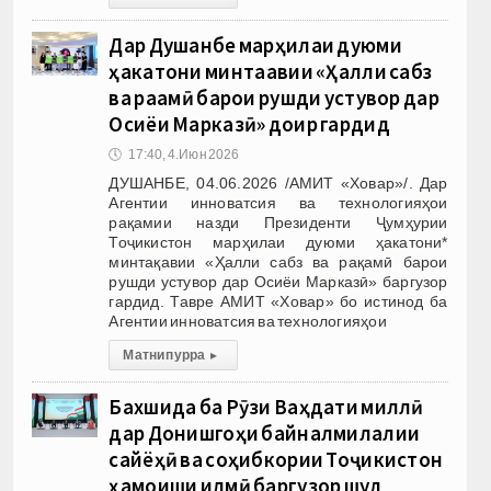
Дар Душанбе марҳилаи дуюми
ҳакатони минтақавии «Ҳалли сабз
ва рақамӣ барои рушди устувор дар
Осиёи Марказӣ» доир гардид
🕔
17:40, 4.Июн 2026
ДУШАНБЕ, 04.06.2026 /АМИТ «Ховар»/. Дар
Агентии инноватсия ва технологияҳои
рақамии назди Президенти Ҷумҳурии
Тоҷикистон марҳилаи дуюми ҳакатони*
минтақавии «Ҳалли сабз ва рақамӣ барои
рушди устувор дар Осиёи Марказӣ» баргузор
гардид. Тавре АМИТ «Ховар» бо истинод ба
Агентии инноватсия ва технологияҳои
Матни пурра
▸
Бахшида ба Рӯзи Ваҳдати миллӣ
дар Донишгоҳи байналмилалии
сайёҳӣ ва соҳибкории Тоҷикистон
ҳамоиши илмӣ баргузор шуд