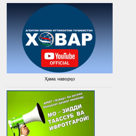
Ҳама наворҳо