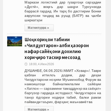
Маркази логистикӣ дар гузаргоҳи сарҳадии
«Дустӣ», воқеъ дар шаҳри Турсунзода
баррасӣ гардид. Ин тарҳ бо дастгирии Бонки
аврупоии таҷдид ва рушд (БАТР) ва ҷалби
ширкатҳои
Матни пурра
▸
Шоҳкориҳои табиии
«Чилдухтарон» қалби ҳазорон
нафар сайёҳони дохилию
хориҷиро тасхир месозад
🕔
18:00, 4.Июн 2026
ДУШАНБЕ, 04.06.2026 /АМИТ «Ховар»/. Тавре
қаблан иттилоъ додем, дар деҳаи
Чилдухтарони ноҳияи Муъминобод Форум ва
намоишгоҳи байналмилалии сайёҳии
«Хатлон — сарзамини тамаддунҳо ва саёҳат»
баргузор гардида истодааст. Чилдухтарон на
танҳо ёдгории нодири табиӣ, балки рамзи
пайванди таърих, фарҳанг, маънавиёт ва
Матни пурра
▸