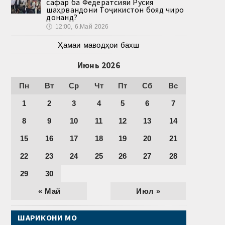
сафар ба Федератсияи Русия
шаҳрвандони Тоҷикистон бояд чиро
донанд?
🕔
12:00, 6.Май 2026
Ҳамаи маводҳои бахш
Июнь 2026
Пн
Вт
Ср
Чт
Пт
Сб
Вс
1
2
3
4
5
6
7
8
9
10
11
12
13
14
15
16
17
18
19
20
21
22
23
24
25
26
27
28
29
30
« Май
Июл »
ШАРИКОНИ МО