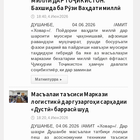
МИЛЛӢ ДАР ТОҶИКИСТОН.
Бахшида ба Рӯзи Ваҳдати миллӣ
🕔
18:40, 4.Июн 2026
ДУШАНБЕ, 04.06.2026 /АМИТ
«Ховар»/. Пойдории ваҳдати миллӣ дар
шароити муосири ҷаҳонишавӣ, афзоиши
равандҳои муҳоҷират, рушди босуръати
фазои рақамӣ ва пайдоиши навъҳои муосири
таҳдидҳои гибридӣ ба яке аз масъалаҳои
марказии бехатарии миллӣ табдил ёфтааст.
Ҷумҳурии Тоҷикистон ҳамчун давлати
соҳибихтиёр, ки дар заминаи
Матни пурра
▸
Масъалаи таъсиси Маркази
логистикӣ дар гузаргоҳи сарҳадии
«Дустӣ» баррасӣ шуд
🕔
18:20, 4.Июн 2026
ДУШАНБЕ, 04.06.2026 /АМИТ «Ховар»/. Дар
шаҳри Душанбе масъалаи татбиқи лоиҳаи
пеш аз асосноккунии техникии таъсиси