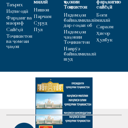
миллӣ
ҷаҳонии
фарҳангию
Таърих
Тоҷикистон
сайёҳӣ
Нишон
Иқтисодӣ
Иқдомҳои
Боғи
Парчам
Фарҳанг ва
байналмилалӣ
миллӣ
маориф
Суруд
дар соҳаи об
Саразм
Сайёҳӣ
Пул
Иқдомҳои
Ҳисор
Тоҷикистон
ҷаҳонии
Ҳулбук
ва ҷомеаи
Тоҷикистон
ҷаҳон
Наврӯз
байналмилалӣ
шуд