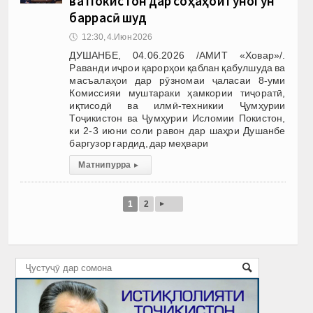
ва Покистон дар соҳаҳои гуногун
баррасӣ шуд
🕔
12:30, 4.Июн 2026
ДУШАНБЕ, 04.06.2026 /АМИТ «Ховар»/.
Раванди иҷрои қарорҳои қаблан қабулшуда ва
масъалаҳои дар рӯзномаи ҷаласаи 8-уми
Комиссияи муштараки ҳамкории тиҷоратӣ,
иқтисодӣ ва илмӣ-техникии Ҷумҳурии
Тоҷикистон ва Ҷумҳурии Исломии Покистон,
ки 2-3 июни соли равон дар шаҳри Душанбе
баргузор гардид, дар меҳвари
Матни пурра
▸
▸
1
2