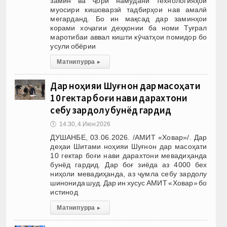
замин ва ҷорӣ намудани технологияҳои
муосири кишоварзӣ тадбирҳои нав амалӣ
мегарданд. Бо ин мақсад дар заминҳои
корами хоҷагии деҳқонии ба номи Туғрал
маротибаи аввал кишти кӯчатҳои помидор бо
усули обёрии
Матни пурра
▸
Дар ноҳияи Шуғнон дар масоҳати
10 гектар боғи нави дарахтони
себу зардолу бунёд гардид
🕔
14:30, 4.Июн 2026
ДУШАНБЕ, 03.06.2026. /АМИТ «Ховар»/. Дар
деҳаи Шитами ноҳияи Шуғнон дар масоҳати
10 гектар боғи нави дарахтони мевадиҳанда
бунёд гардид. Дар боғ зиёда аз 4000 бех
ниҳоли мевадиҳанда, аз ҷумла себу зардолу
шинонида шуд. Дар ин хусус АМИТ «Ховар» бо
истинод
Матни пурра
▸