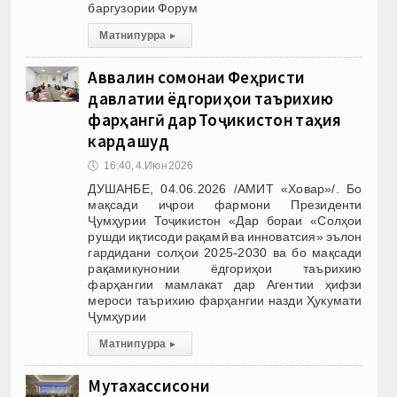
баргузории Форум
Матни пурра
▸
Аввалин сомонаи Феҳристи
давлатии ёдгориҳои таърихию
фарҳангӣ дар Тоҷикистон таҳия
карда шуд
🕔
16:40, 4.Июн 2026
ДУШАНБЕ, 04.06.2026 /АМИТ «Ховар»/. Бо
мақсади иҷрои фармони Президенти
Ҷумҳурии Тоҷикистон «Дар бораи «Солҳои
рушди иқтисоди рақамӣ ва инноватсия» эълон
гардидани солҳои 2025-2030 ва бо мақсади
рақамикунонии ёдгориҳои таърихию
фарҳангии мамлакат дар Агентии ҳифзи
мероси таърихию фарҳангии назди Ҳукумати
Ҷумҳурии
Матни пурра
▸
Мутахассисони