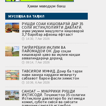
Ҳамаи маводҳои бахш
МУСОҲИБА ВА ТАҲЛИЛ
РУШДИ СОҲАИ КИШОВАРЗӢ ДАР 35
СОЛИ ИСТИҚЛОЛИЯТИ ДАВЛАТӢ.
Ҳаҷми умумии маҳсулоти кишоварзӣ
3,7 баробар афзоиш ёфтааст
🕔
14:30, 7.Авг 2026
ТАҒЙИРЁБИИ ИҚЛИМ ВА
ПАЙОМАДҲОИ ОН. Дар соҳаи
кишоварзӣ ҳаво ва иқлим нақши
аввалиндараҷа доранд
🕔
09:14, 7.Авг 2026
ТАВСИЯҲОИ МУФИД. Доир ба тарзи
нави захира кардани меваҷоту
сабзавот барои фасли зимистон
🕔
10:36, 6.Авг 2026
САНОАТ — МУҲАРРИКИ РУШДИ
ИҚТИСОДӢ. Тоҷикистон 35-солагии
Истиқлоли давлатиро бо эътимоди
комил, суботи сиёсӣ ва сиёсати
равшани саноатӣ истиқбол