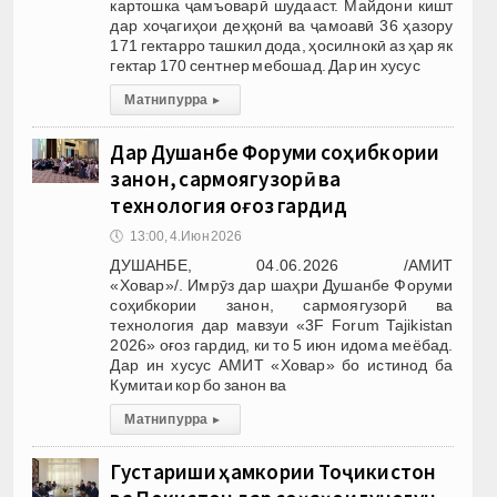
картошка ҷамъоварӣ шудааст. Майдони кишт
дар хоҷагиҳои деҳқонӣ ва ҷамоавӣ 36 ҳазору
171 гектарро ташкил дода, ҳосилнокӣ аз ҳар як
гектар 170 сентнер мебошад. Дар ин хусус
Матни пурра
▸
Дар Душанбе Форуми соҳибкории
занон, сармоягузорӣ ва
технология оғоз гардид
🕔
13:00, 4.Июн 2026
ДУШАНБЕ, 04.06.2026 /АМИТ
«Ховар»/. Имрӯз дар шаҳри Душанбе Форуми
соҳибкории занон, сармоягузорӣ ва
технология дар мавзуи «3F Forum Tajikistan
2026» оғоз гардид, ки то 5 июн идома меёбад.
Дар ин хусус АМИТ «Ховар» бо истинод ба
Кумитаи кор бо занон ва
Матни пурра
▸
Густариши ҳамкории Тоҷикистон