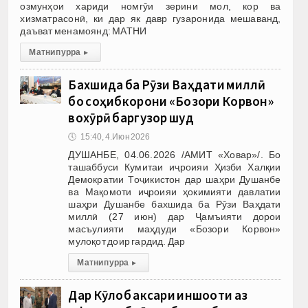
озмунҳои хариди номгӯи зерини мол, кор ва
хизматрасонӣ, ки дар як давр гузаронида мешаванд,
даъват менамоянд: МАТНИ
Матни пурра
▸
Бахшида ба Рӯзи Ваҳдати миллӣ
бо соҳибкорони «Бозори Корвон»
вохӯрӣ баргузор шуд
🕔
15:40, 4.Июн 2026
ДУШАНБЕ, 04.06.2026 /АМИТ «Ховар»/. Бо
ташаббуси Кумитаи иҷроияи Ҳизби Халқии
Демократии Тоҷикистон дар шаҳри Душанбе
ва Мақомоти иҷроияи ҳокимияти давлатии
шаҳри Душанбе бахшида ба Рӯзи Ваҳдати
миллӣ (27 июн) дар Ҷамъияти дорои
масъулияти маҳдуди «Бозори Корвон»
мулоқот доир гардид. Дар
Матни пурра
▸
Дар Кӯлоб аксари иншооти аз