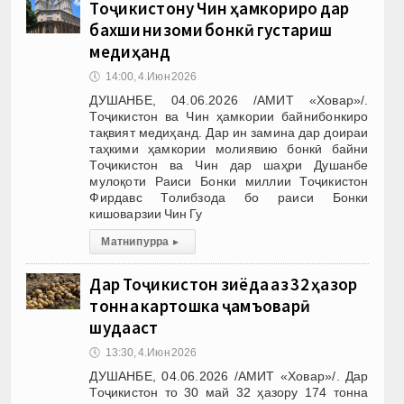
Тоҷикистону Чин ҳамкориро дар
бахши низоми бонкӣ густариш
медиҳанд
🕔
14:00, 4.Июн 2026
ДУШАНБЕ, 04.06.2026 /АМИТ «Ховар»/.
Тоҷикистон ва Чин ҳамкории байнибонкиро
тақвият медиҳанд. Дар ин замина дар доираи
таҳкими ҳамкории молиявию бонкӣ байни
Тоҷикистон ва Чин дар шаҳри Душанбе
мулоқоти Раиси Бонки миллии Тоҷикистон
Фирдавс Толибзода бо раиси Бонки
кишоварзии Чин Гу
Матни пурра
▸
Дар Тоҷикистон зиёда аз 32 ҳазор
тонна картошка ҷамъоварӣ
шудааст
🕔
13:30, 4.Июн 2026
ДУШАНБЕ, 04.06.2026 /АМИТ «Ховар»/. Дар
Тоҷикистон то 30 май 32 ҳазору 174 тонна