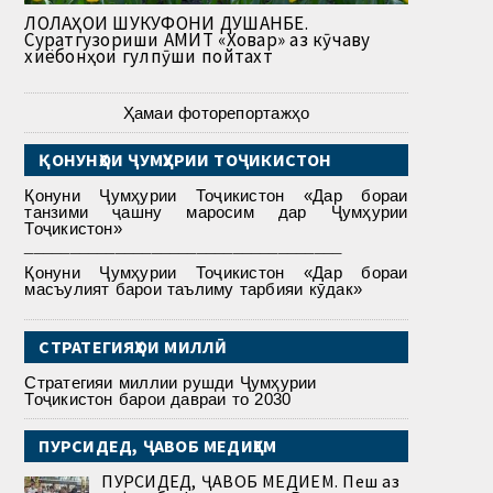
ЛОЛАҲОИ ШУКУФОНИ ДУШАНБЕ.
Суратгузориши АМИТ «Ховар» аз кӯчаву
хиёбонҳои гулпӯши пойтахт
Ҳамаи фоторепортажҳо
ҚОНУНҲОИ ҶУМҲУРИИ ТОҶИКИСТОН
Қонуни Ҷумҳурии Тоҷикистон «Дар бораи
танзими ҷашну маросим дар Ҷумҳурии
Тоҷикистон»
___________________________________
Қонуни Ҷумҳурии Тоҷикистон «Дар бораи
масъулият барои таълиму тарбияи кӯдак»
СТРАТЕГИЯҲОИ МИЛЛӢ
Стратегияи миллии рушди Ҷумҳурии
Тоҷикистон барои давраи то 2030
ПУРСИДЕД, ҶАВОБ МЕДИҲЕМ
ПУРСИДЕД, ҶАВОБ МЕДИҲЕМ. Пеш аз