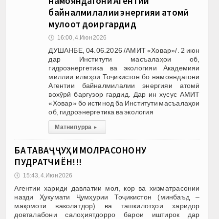
намояндагони Агентии
байналмилалии энергияи атомӣ
мулоқот доир гардид
🕔
16:00, 4.Июн 2026
ДУШАНБЕ, 04.06.2026 /АМИТ «Ховар»/. 2 июн
дар Институти масъалаҳои об,
гидроэнергетика ва экологияи Академияи
миллии илмҳои Тоҷикистон бо намояндагони
Агентии байналмилалии энергияи атомӣ
вохӯрӣ баргузор гардид. Дар ин хусус АМИТ
«Ховар» бо истинод ба Институти масъалаҳои
об, гидроэнергетика ва экология
Матни пурра
▸
БА ТАВАҶҶУҲИ МОЛРАСОНОНУ
ПУДРАТЧИЁН!!!
🕔
15:43, 4.Июн 2026
Агентии хариди давлатии мол, кор ва хизматрасонии
назди Ҳукумати Ҷумҳурии Тоҷикистон (минбаъд –
мақомоти ваколатдор) ва ташкилотҳои харидор
довталабони салоҳиятдорро барои иштирок дар