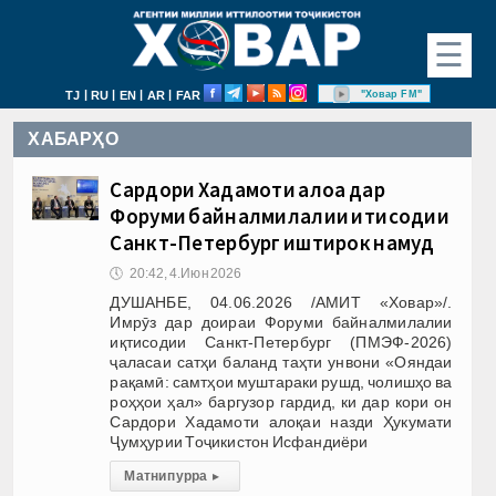
☰
|
|
|
|
"Ховар FM"
TJ
RU
EN
AR
FAR
ХАБАРҲО
Сардори Хадамоти алоқа дар
Форуми байналмилалии иқтисодии
Санкт-Петербург иштирок намуд
🕔
20:42, 4.Июн 2026
ДУШАНБЕ, 04.06.2026 /АМИТ «Ховар»/.
Имрӯз дар доираи Форуми байналмилалии
иқтисодии Санкт-Петербург (ПМЭФ-2026)
ҷаласаи сатҳи баланд таҳти унвони «Ояндаи
рақамӣ: самтҳои муштараки рушд, чолишҳо ва
роҳҳои ҳал» баргузор гардид, ки дар кори он
Сардори Хадамоти алоқаи назди Ҳукумати
Ҷумҳурии Тоҷикистон Исфандиёри
Матни пурра
▸