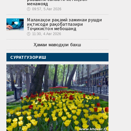
менамояд
🕔
09:57, 5.Авг 2026
Малакаҳои рақамӣ заминаи рушди
иқтисоди рақобатпазири
Тоҷикистон мебошанд
🕔
11:30, 4.Авг 2026
Ҳамаи маводҳои бахш
СУРАТГУЗОРИШ