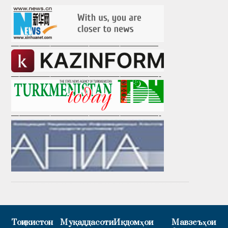
———————————————————
———————————————————-
———————————————————-
Тоҷикистон
Муқаддасоти
Иқдомҳои
Мавзеъҳои