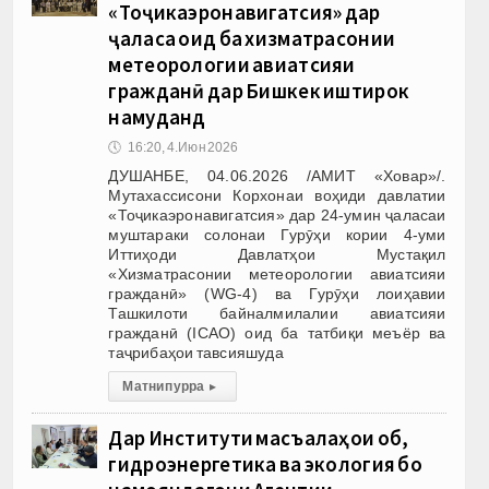
«Тоҷикаэронавигатсия» дар
ҷаласа оид ба хизматрасонии
метеорологии авиатсияи
гражданӣ дар Бишкек иштирок
намуданд
🕔
16:20, 4.Июн 2026
ДУШАНБЕ, 04.06.2026 /АМИТ «Ховар»/.
Мутахассисони Корхонаи воҳиди давлатии
«Тоҷикаэронавигатсия» дар 24-умин ҷаласаи
муштараки солонаи Гурӯҳи кории 4-уми
Иттиҳоди Давлатҳои Мустақил
«Хизматрасонии метеорологии авиатсияи
гражданӣ» (WG-4) ва Гурӯҳи лоиҳавии
Ташкилоти байналмилалии авиатсияи
гражданӣ (ICAO) оид ба татбиқи меъёр ва
таҷрибаҳои тавсияшуда
Матни пурра
▸
Дар Институти масъалаҳои об,
гидроэнергетика ва экология бо