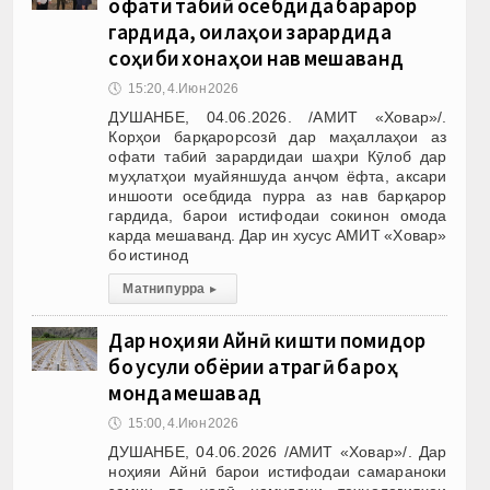
офати табиӣ осебдида барқарор
гардида, оилаҳои зарардида
соҳиби хонаҳои нав мешаванд
🕔
15:20, 4.Июн 2026
ДУШАНБЕ, 04.06.2026. /АМИТ «Ховар»/.
Корҳои барқарорсозӣ дар маҳаллаҳои аз
офати табиӣ зарардидаи шаҳри Кӯлоб дар
муҳлатҳои муайяншуда анҷом ёфта, аксари
иншооти осебдида пурра аз нав барқарор
гардида, барои истифодаи сокинон омода
карда мешаванд. Дар ин хусус АМИТ «Ховар»
бо истинод
Матни пурра
▸
Дар ноҳияи Айнӣ кишти помидор
бо усули обёрии қатрагӣ ба роҳ
монда мешавад
🕔
15:00, 4.Июн 2026
ДУШАНБЕ, 04.06.2026 /АМИТ «Ховар»/. Дар
ноҳияи Айнӣ барои истифодаи самараноки