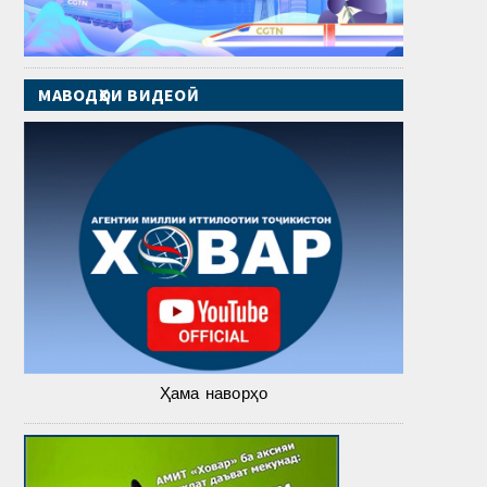
МАВОДҲОИ ВИДЕОӢ
Ҳама наворҳо