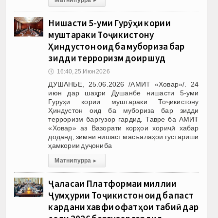
Нишасти 5-уми Гурӯҳи кории
муштараки Тоҷикистону
Ҳиндустон оид ба мубориза бар
зидди терроризм доир шуд
🕔
16:40, 25.Июн 2026
ДУШАНБЕ, 25.06.2026 /АМИТ «Ховар»/. 24
июн дар шаҳри Душанбе нишасти 5-уми
Гурӯҳи кории муштараки Тоҷикистону
Ҳиндустон оид ба мубориза бар зидди
терроризм баргузор гардид. Тавре ба АМИТ
«Ховар» аз Вазорати корҳои хориҷӣ хабар
доданд, зимни нишаст масъалаҳои густариши
ҳамкории дуҷониба
Матни пурра
▸
Ҷаласаи Платформаи миллии
Ҷумҳурии Тоҷикистон оид ба паст
кардани хавфи офатҳои табиӣ дар