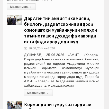
Матни пурра
▸
Дар Агентии амнияти химиявӣ,
биологӣ, радиатсионӣ ва ядроӣ
озмоишгоҳи муайянкунии молҳои
таъиноташон дуҳадафа мавриди
истифода қарор дода шуд
🕔
16:00, 25.Июн 2026
ДУШАНБЕ, 25.06.2026 /АМИТ «Ховар»/.
Имрӯз дар Агентии амнияти химиявӣ, биологӣ,
радиатсионӣ ва ядроии Академияи миллии
илмҳои Тоҷикистон озмоишгоҳи муосири
муайянкунии молҳои таъиноташон дуҳадафа
мавриди истифода қарор дода шуд. Тавре ба
АМИТ «Ховар» аз Академияи миллии илмҳо
хабар доданд, мақсади асосии
Матни пурра
▸
Кормандони гумрук аз гардиши