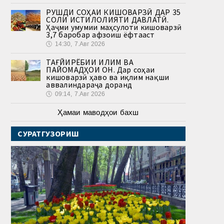
РУШДИ СОҲАИ КИШОВАРЗӢ ДАР 35
СОЛИ ИСТИҚЛОЛИЯТИ ДАВЛАТӢ.
Ҳаҷми умумии маҳсулоти кишоварзӣ
3,7 баробар афзоиш ёфтааст
🕔
14:30, 7.Авг 2026
ТАҒЙИРЁБИИ ИҚЛИМ ВА
ПАЙОМАДҲОИ ОН. Дар соҳаи
кишоварзӣ ҳаво ва иқлим нақши
аввалиндараҷа доранд
🕔
09:14, 7.Авг 2026
Ҳамаи маводҳои бахш
СУРАТГУЗОРИШ