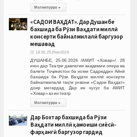
Матни пурра
▸
«САДОИ ВАҲДАТ». Дар Душанбе
бахшида ба Рӯзи Ваҳдати миллӣ
консерти байналмилалӣ баргузор
мешавад
🕔
18:30, 25.Июн 2026
ДУШАНБЕ, 25.06.2026 /АМИТ «Ховар»/. 28
июн дар Театри давлатии академии опера ва
балети Тоҷикистон ба номи Садриддин Айнӣ
бахшида ба Рӯзи Ваҳдати миллӣ консерти
байналмилалӣ таҳти унвони «Садои Ваҳдат»
доир мегардад. Дар ин хусус ба АМИТ
«Ховар» аз ин театр
Матни пурра
▸
Дар Бохтар бахшида ба Рӯзи
Ваҳдати миллӣ ҳамоиши сиёсӣ-
фарҳангӣ баргузор гардид