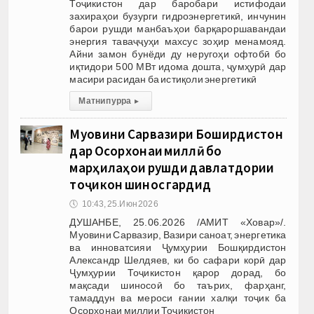
Тоҷикистон дар баробари истифодаи
захираҳои бузурги гидроэнергетикӣ, инчунин
барои рушди манбаъҳои барқароршавандаи
энергия таваҷҷуҳи махсус зоҳир менамояд.
Айни замон бунёди ду неругоҳи офтобӣ бо
иқтидори 500 МВт идома дошта, ҷумҳурӣ дар
масири расидан ба истиқоли энергетикӣ
Матни пурра
▸
Муовини Сарвазири Бошқирдистон
дар Осорхонаи миллӣ бо
марҳилаҳои рушди давлатдории
тоҷикон шинос гардид
🕔
10:43, 25.Июн 2026
ДУШАНБЕ, 25.06.2026 /АМИТ «Ховар»/.
Муовини Сарвазир, Вазири саноат, энергетика
ва инноватсияи Ҷумҳурии Бошқирдистон
Александр Шелдяев, ки бо сафари корӣ дар
Ҷумҳурии Тоҷикистон қарор дорад, бо
мақсади шиносоӣ бо таърих, фарҳанг,
тамаддун ва мероси ғании халқи тоҷик ба
Осорхонаи миллии Тоҷикистон