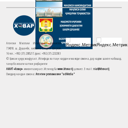
Агентии Миллии Иттилоотии Тоҷикистон
734018. ш. Душанбе, хиёбони Саъдии Шерозӣ,
16 тел.: +992 (37) 2385217, факс: +992 (37) 2232383
© Ҳамаи ҳуқуқ маҳфуз аст. Истифода ва паҳн кардани маводи сомона, дар кадом шакле набошад,
танҳо бо иҷозати хаттии роҳбарияти
АМИТ «Ховар»
имконпазир аст. Истинод ба
www.khovar.tj
ҳатмист. E-mail:
niat@khovar.tj
Омодакунандаи сомона:
Агентии рекламавии "adMedia"