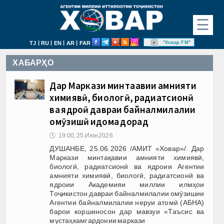
☰
|
|
|
|
"Ховар FM"
TJ
RU
EN
AR
FAR
ХАБАРҲО
Дар Маркази минтақавии амнияти
химиявӣ, биологӣ, радиатсионӣ
ва ядроӣ давраи байналмилалии
омӯзишӣ идома дорад
🕔
19:00, 25.Июн 2026
ДУШАНБЕ, 25.06.2026 /АМИТ «Ховар»/. Дар
Маркази минтақавии амнияти химиявӣ,
биологӣ, радиатсионӣ ва ядроии Агентии
амнияти химиявӣ, биологӣ, радиатсионӣ ва
ядроии Академияи миллии илмҳои
Тоҷикистон давраи байналмилалии омӯзишии
Агентии байналмилалии неруи атомӣ (АБНА)
барои коршиносон дар мавзуи «Таъсис ва
мустаҳкамгардонии маркази