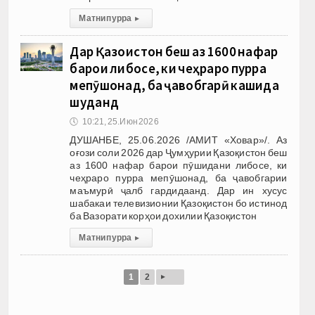
Матни пурра
▸
Дар Қазоқистон беш аз 1600 нафар
барои либосе, ки чеҳраро пурра
мепӯшонад, ба ҷавобгарӣ кашида
шуданд
🕔
10:21, 25.Июн 2026
ДУШАНБЕ, 25.06.2026 /АМИТ «Ховар»/. Аз
оғози соли 2026 дар Ҷумҳурии Қазоқистон беш
аз 1600 нафар барои пӯшидани либосе, ки
чеҳраро пурра мепӯшонад, ба ҷавобгарии
маъмурӣ ҷалб гардидаанд. Дар ин хусус
шабакаи телевизионии Қазоқистон бо истинод
ба Вазорати корҳои дохилии Қазоқистон
Матни пурра
▸
▸
1
2