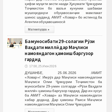
ҳифзи муҳити зисти назди Ҳукумати Ҷумҳурии
Тоҷикистон бо вазъи кунунии шабакаи
мушоҳидаҳои обуҳавосанҷии мамлакат
шинос шуданд. АМИТ «Ховар» бо истинод ба
Агентии обуҳавошиносӣ
Матни пурра
▸
Ба муносибати 29-солагии Рӯзи
Ваҳдати миллӣ дар Маҷлиси
намояндагон ҳамоиш баргузор
гардид
🕔
17:00, 25.Июн 2026
ДУШАНБЕ, 25.06.2026 /АМИТ
«Ховар»/. Имрӯз дар Маҷлиси намояндагони
Маҷлиси Олии Ҷумҳурии Тоҷикистон ба
муносибати 29-умин солгарди «Рӯзи Ваҳдати
миллӣ» ҳамоиш баргузор гардид. Дар ин хусус
ба АМИТ «Ховар» аз Маҷлиси намояндагон
хабар доданд. Дар ҳамоиш Раиси Маҷлиси
намояндагони Маҷлиси Олии Ҷумҳурии
Матни пурра
▸