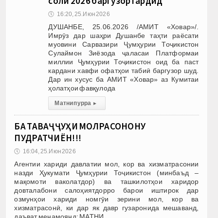
соли 2026 баргузор гардид
🕔
16:20, 25.Июн 2026
ДУШАНБЕ, 25.06.2026 /АМИТ «Ховар»/.
Имрӯз дар шаҳри Душанбе таҳти раёсати
муовини Сарвазири Ҷумҳурии Тоҷикистон
Сулаймон Зиёзода ҷаласаи Платформаи
миллии Ҷумҳурии Тоҷикистон оид ба паст
кардани хавфи офатҳои табиӣ баргузор шуд.
Дар ин хусус ба АМИТ «Ховар» аз Кумитаи
ҳолатҳои фавқулода
Матни пурра
▸
БА ТАВАҶҶУҲИ МОЛРАСОНОНУ
ПУДРАТЧИЁН!!!
🕔
16:04, 25.Июн 2026
Агентии хариди давлатии мол, кор ва хизматрасонии
назди Ҳукумати Ҷумҳурии Тоҷикистон (минбаъд –
мақомоти ваколатдор) ва ташкилотҳои харидор
довталабони салоҳиятдорро барои иштирок дар
озмунҳои хариди номгӯи зерини мол, кор ва
хизматрасонӣ, ки дар як давр гузаронида мешаванд,
даъват менамоянд: МАТНИ