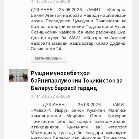
🕔
15:00, 25.Июн 2026
ДУШАНБЕ, 25.06.2026 /АМИТ «Ховар»/.
Байни Агентии назорати маводи нашъаовари
назди Президенти Ҷумҳурии Тоҷикистон ва
Вазорати корҳои дохилии Федератсияи Русия
Созишномаи ҳамкорӣ ба имзо расонида шуд.
Дар ин хусус ба АМИТ «Ховар» аз Агентии
назорати маводи нашъаовар хабар доданд.
Созишнома 24
Матни пурра
▸
Рушди муносибатҳои
байнипарлумонии Тоҷикистон ва
Беларус баррасӣ гардид
🕔
14:30, 25.Июн 2026
ДУШАНБЕ, 25.06.2026 /АМИТ
«Ховар»/. Имрӯз раиси Кумитаи Маҷлиси
намояндагони Маҷлиси Олии Ҷумҳурии
Тоҷикистон оид ба корҳои байналмилалӣ,
иттиҳодияҳои ҷамъиятӣ ва иттилоот
Маҳмадшоҳ Гулзода бо Кордори муваққати
Ҷумҳурии Беларус дар Ҷумҳурии Тоҷикистон