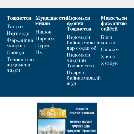
Тоҷикистон
Муқаддасоти
Иқдомҳои
Мавзеъҳои
миллӣ
ҷаҳонии
фарҳангию
Таърих
Тоҷикистон
сайёҳӣ
Нишон
Иқтисодӣ
Иқдомҳои
Боғи
Парчам
Фарҳанг ва
байналмилалӣ
миллӣ
маориф
Суруд
дар соҳаи об
Саразм
Сайёҳӣ
Пул
Иқдомҳои
Ҳисор
Тоҷикистон
ҷаҳонии
Ҳулбук
ва ҷомеаи
Тоҷикистон
ҷаҳон
Наврӯз
байналмилалӣ
шуд