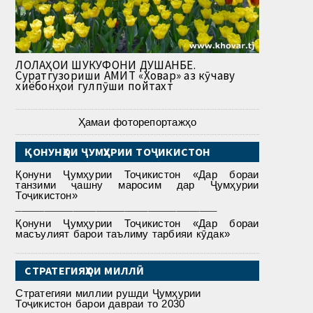
ЛОЛАҲОИ ШУКУФОНИ ДУШАНБЕ.
Суратгузориши АМИТ «Ховар» аз кӯчаву
хиёбонҳои гулпӯши пойтахт
Ҳамаи фоторепортажҳо
ҚОНУНҲОИ ҶУМҲУРИИ ТОҶИКИСТОН
Қонуни Ҷумҳурии Тоҷикистон «Дар бораи
танзими ҷашну маросим дар Ҷумҳурии
Тоҷикистон»
___________________________________
Қонуни Ҷумҳурии Тоҷикистон «Дар бораи
масъулият барои таълиму тарбияи кӯдак»
СТРАТЕГИЯҲОИ МИЛЛӢ
Стратегияи миллии рушди Ҷумҳурии
Тоҷикистон барои давраи то 2030