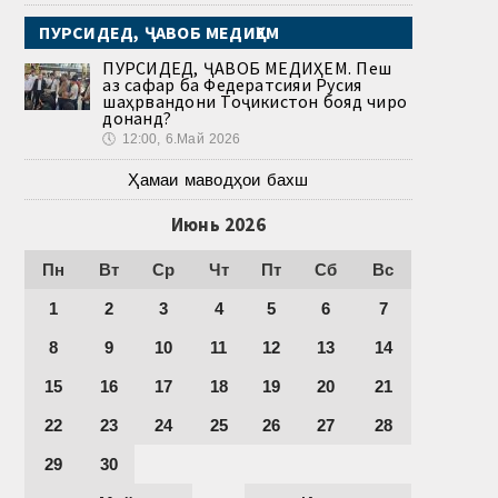
ПУРСИДЕД, ҶАВОБ МЕДИҲЕМ
ПУРСИДЕД, ҶАВОБ МЕДИҲЕМ. Пеш
аз сафар ба Федератсияи Русия
шаҳрвандони Тоҷикистон бояд чиро
донанд?
🕔
12:00, 6.Май 2026
Ҳамаи маводҳои бахш
Июнь 2026
Пн
Вт
Ср
Чт
Пт
Сб
Вс
1
2
3
4
5
6
7
8
9
10
11
12
13
14
15
16
17
18
19
20
21
22
23
24
25
26
27
28
29
30