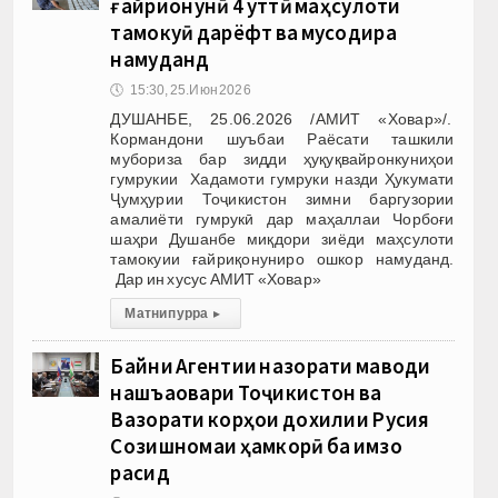
ғайриқонунӣ 4 қуттӣ маҳсулоти
тамокуӣ дарёфт ва мусодира
намуданд
🕔
15:30, 25.Июн 2026
ДУШАНБЕ, 25.06.2026 /АМИТ «Ховар»/.
Кормандони шуъбаи Раёсати ташкили
мубориза бар зидди ҳуқуқвайронкуниҳои
гумрукии Хадамоти гумруки назди Ҳукумати
Ҷумҳурии Тоҷикистон зимни баргузории
амалиёти гумрукӣ дар маҳаллаи Чорбоғи
шаҳри Душанбе миқдори зиёди маҳсулоти
тамокуии ғайриқонуниро ошкор намуданд.
Дар ин хусус АМИТ «Ховар»
Матни пурра
▸
Байни Агентии назорати маводи
нашъаовари Тоҷикистон ва
Вазорати корҳои дохилии Русия
Созишномаи ҳамкорӣ ба имзо
расид