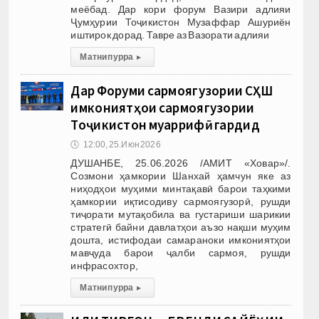
меёбад. Дар кори форум Вазири адлияи
Ҷумҳурии Тоҷикистон Музаффар Ашуриён
иштирок дорад. Тавре аз Вазорати адлияи
Матни пурра
▸
Дар Форуми сармоягузории СҲШ
имкониятҳои сармоягузории
Тоҷикистон муаррифӣ гардид
🕔
12:00, 25.Июн 2026
ДУШАНБЕ, 25.06.2026 /АМИТ «Ховар»/.
Созмони ҳамкории Шанхай ҳамчун яке аз
ниҳодҳои муҳими минтақавӣ барои таҳкими
ҳамкории иқтисодиву сармоягузорӣ, рушди
тиҷорати мутақобила ва густариши шарикии
стратегӣ байни давлатҳои аъзо нақши муҳим
дошта, истифодаи самараноки имкониятҳои
мавҷуда барои ҷалби сармоя, рушди
инфрасохтор,
Матни пурра
▸