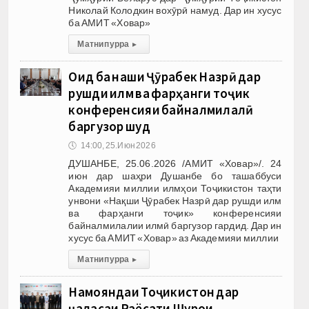
Николай Колодкин вохӯрӣ намуд. Дар ин хусус
ба АМИТ «Ховар»
Матни пурра
▸
Оид ба нақши Ҷӯрабек Назрӣ дар
рушди илм ва фарҳанги тоҷик
конференсияи байналмилалӣ
баргузор шуд
🕔
14:00, 25.Июн 2026
ДУШАНБЕ, 25.06.2026 /АМИТ «Ховар»/. 24
июн дар шаҳри Душанбе бо ташаббуси
Академияи миллии илмҳои Тоҷикистон таҳти
унвони «Нақши Ҷӯрабек Назрӣ дар рушди илм
ва фарҳанги тоҷик» конференсияи
байналмилалии илмӣ баргузор гардид. Дар ин
хусус ба АМИТ «Ховар» аз Академияи миллии
Матни пурра
▸
Намояндаи Тоҷикистон дар
ҷаласаи Раёсати Шурои