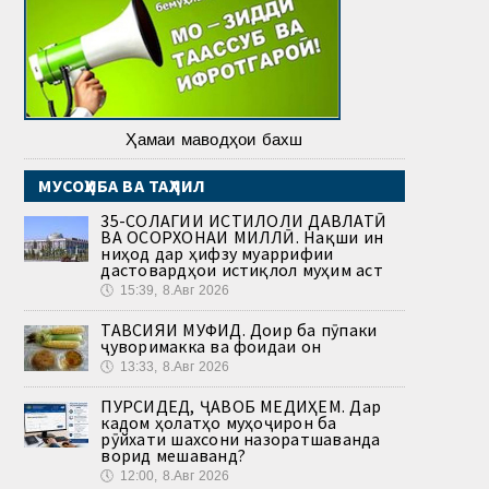
Ҳамаи маводҳои бахш
МУСОҲИБА ВА ТАҲЛИЛ
35-СОЛАГИИ ИСТИҚЛОЛИ ДАВЛАТӢ
ВА ОСОРХОНАИ МИЛЛӢ. Нақши ин
ниҳод дар ҳифзу муаррифии
дастовардҳои истиқлол муҳим аст
🕔
15:39, 8.Авг 2026
ТАВСИЯИ МУФИД. Доир ба пӯпаки
ҷуворимакка ва фоидаи он
🕔
13:33, 8.Авг 2026
ПУРСИДЕД, ҶАВОБ МЕДИҲЕМ. Дар
кадом ҳолатҳо муҳоҷирон ба
рӯйхати шахсони назоратшаванда
ворид мешаванд?
🕔
12:00, 8.Авг 2026