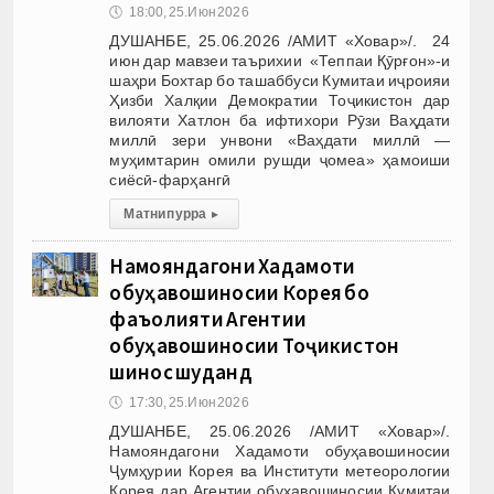
🕔
18:00, 25.Июн 2026
ДУШАНБЕ, 25.06.2026 /АМИТ «Ховар»/. 24
июн дар мавзеи таърихии «Теппаи Қӯрғон»-и
шаҳри Бохтар бо ташаббуси Кумитаи иҷроияи
Ҳизби Халқии Демократии Тоҷикистон дар
вилояти Хатлон ба ифтихори Рӯзи Ваҳдати
миллӣ зери унвони «Ваҳдати миллӣ —
муҳимтарин омили рушди ҷомеа» ҳамоиши
сиёсӣ-фарҳангӣ
Матни пурра
▸
Намояндагони Хадамоти
обуҳавошиносии Корея бо
фаъолияти Агентии
обуҳавошиносии Тоҷикистон
шинос шуданд
🕔
17:30, 25.Июн 2026
ДУШАНБЕ, 25.06.2026 /АМИТ «Ховар»/.
Намояндагони Хадамоти обуҳавошиносии
Ҷумҳурии Корея ва Институти метеорологии
Корея дар Агентии обуҳавошиносии Кумитаи