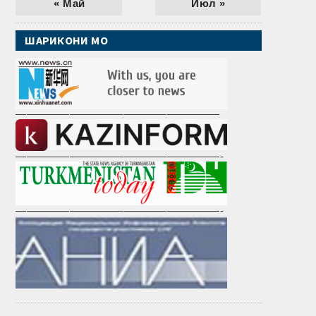
« Май
Июл »
ШАРИКОНИ МО
———————————————————
———————————————————-
———————————————————-