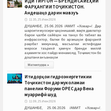
ИДИ ТИРГОН — БРЕНДИ САЙЁҲИИ
ФАРҲАНГИИ ТОҶИКИСТОН.
Андешаҳо дар ин мавзуъ
🕔
11:35, 25.Июн 2026
ДУШАНБЕ, 25.06.2026 /АМИТ «Ховар»/. Дар
шароити муосири ҷаҳонишавӣ, вақте давлатҳо
барои ҷалби сайёҳон на танҳо бо табиат ва
инфрасохтор, балки бо арзишҳои фарҳангӣ
рақобат мекунанд, масъалаи истифодаи
мероси таърихӣ ҳамчун бренди миллӣ
аҳамияти хос пайдо менамояд. Тоҷикистон бо
доштани анъанаҳои
Матни пурра
▸
Иқтидорҳои гидроэнергетикии
Тоҷикистон дар муколамаи
панелии Форуми OPEC дар Вена
муаррифӣ шуд
🕔
11:09, 25.Июн 2026
ДУШАНБЕ, 25.06.2026 /АМИТ «Ховар»/.