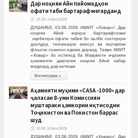
Дар ноҳияи Айнӣ пайомадҳои
офати табиӣ бартараф мегарданд
🕔
16:30, 3.Июн 2026
ДУШАНБЕ, 03.06.2026 /АМИТ «Ховар»/. Дар
ноҳияи Айнӣ корҳои бартарафсозии
оқибатҳои офати табиӣ бо ҷалби сохторҳои
дахлдор, техникаҳои махсус ва иштироки
фаъоли сокинон идома доранд. Тавре АМИТ
«Ховар» бо истинод ба Мақомоти иҷроияи
ҳокимияти давлатии ноҳияи Айнӣ хабар
медиҳад, дар натиҷаи
Матни пурра
▸
Аҳамияти муҳими «CASA -1000» дар
ҷаласаи 8-уми Комиссияи
муштараки ҳамкории иқтисодии
Тоҷикистон ва Покистон баррасӣ
шуд
🕔
16:00, 3.Июн 2026
ДУШАНБЕ, 03.06.2026 /АМИТ «Ховар»/. Дар