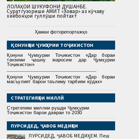
ЛОЛАҲОИ ШУКУФОНИ ДУШАНБЕ.
Суратгузориши АМИТ «Ховар» аз кӯчаву
хиёбонҳои гулпӯши пойтахт
Ҳамаи фоторепортажҳо
ҚОНУНҲОИ ҶУМҲУРИИ ТОҶИКИСТОН
Қонуни Ҷумҳурии Тоҷикистон «Дар бораи
танзими ҷашну маросим дар Ҷумҳурии
Тоҷикистон»
___________________________________
Қонуни Ҷумҳурии Тоҷикистон «Дар бораи
масъулият барои таълиму тарбияи кӯдак»
СТРАТЕГИЯҲОИ МИЛЛӢ
Стратегияи миллии рушди Ҷумҳурии
Тоҷикистон барои давраи то 2030
ПУРСИДЕД, ҶАВОБ МЕДИҲЕМ
ПУРСИДЕД, ҶАВОБ МЕДИҲЕМ. Пеш