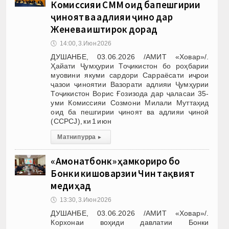
Комиссияи СММ оид ба пешгирии
ҷиноят ва адлияи ҷиноӣ дар
Женева иштирок дорад
🕔
14:00, 3.Июн 2026
ДУШАНБЕ, 03.06.2026 /АМИТ «Ховар»/.
Ҳайати Ҷумҳурии Тоҷикистон бо роҳбарии
муовини якуми сардори Сарраёсати иҷрои
ҷазои ҷиноятии Вазорати адлияи Ҷумҳурии
Тоҷикистон Ворис Ғозизода дар ҷаласаи 35-
уми Комиссияи Созмони Милали Муттаҳид
оид ба пешгирии ҷиноят ва адлияи ҷиноӣ
(CCPCJ), ки 1 июн
Матни пурра
▸
«Амонатбонк» ҳамкориро бо
Бонки кишоварзии Чин тақвият
медиҳад
🕔
13:30, 3.Июн 2026
ДУШАНБЕ, 03.06.2026 /АМИТ «Ховар»/.
Корхонаи воҳиди давлатии Бонки