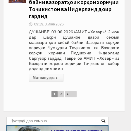
байни вазоратҳои корҳои хориҷии
Тоҷикистон ва Нидерланд доир
гардид
🕔
09:19, 3.Июн 2026
ДУШАНБЕ, 03.06.2026 /АМИТ «Ховар»/. 2 июн
дар шаҳри Душанбе даври сеюми
машваратҳои сиёсӣ байни Вазорати корҳои
хориҷии Ҷумҳурии Тоҷикистон ва Вазорати
корҳои хориҷии Подшоҳии Нидерланд
баргузор гардид. Тавре ба АМИТ «Ховар» аз
Вазорати корҳои хориҷии Тоҷикистон хабар
доданд, зимни ин
Матни пурра
▸
▸
1
2