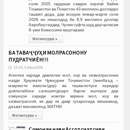
соли 2025 гардиши савдои хориҷӣ байни
Тоҷикистон ва Покистон 43 миллион долларро
ташкил дода, дар моҳҳои январ-марти соли
2026 ин нишондод ба 8,9 миллион доллар
баробар гардид. Чунин гуфта шуд дар ҷаласаи
8-уми Комиссияи муштараки
Матни пурра
▸
БА ТАВАҶҶУҲИ МОЛРАСОНОНУ
ПУДРАТЧИЁН!!!
🕔
15:43, 3.Июн 2026
Агентии хариди давлатии мол, кор ва хизматрасонии
назди Ҳукумати Ҷумҳурии Тоҷикистон (минбаъд –
мақомоти ваколатдор) ва ташкилотҳои харидор
довталабони салоҳиятдорро барои иштирок дар
озмунҳои хариди номгӯи зерини мол, кор ва
хизматрасонӣ, ки дар як давр гузаронида мешаванд,
даъват менамоянд: МАТНИ
Матни пурра
▸
Сомонаи нави Ассотсиатсияи