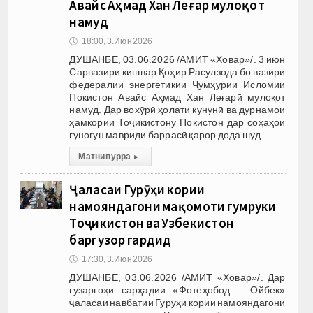
Авайс Аҳмад Хан Леғарӣ мулоқот
намуд
🕔
18:00, 3.Июн 2026
ДУШАНБЕ, 03.06.2026 /АМИТ «Ховар»/. 3 июн
Сарвазири кишвар Қоҳир Расулзода бо вазири
федералии энергетикии Ҷумҳурии Исломии
Покистон Авайс Аҳмад Хан Леғарӣ мулоқот
намуд. Дар вохӯрӣ ҳолати кунунӣ ва дурнамои
ҳамкории Тоҷикистону Покистон дар соҳаҳои
гуногун мавриди баррасӣ қарор дода шуд.
Матни пурра
▸
Ҷаласаи Гурӯҳи кории
намояндагони мақомоти гумруки
Тоҷикистон ва Узбекистон
баргузор гардид
🕔
17:30, 3.Июн 2026
ДУШАНБЕ, 03.06.2026 /АМИТ «Ховар»/. Дар
гузаргоҳи сарҳадии «Фотеҳобод – Ойбек»
ҷаласаи навбатии Гурӯҳи кории намояндагони