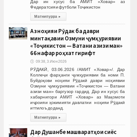
Дар ин хусус ба АМИТ «Ховар» аз
Федератсияи футболи Тоҷикистон
Матни пурра
▸
Аз ноҳияи Рӯдакӣ ба даври
минтақавии Озмуни ҷумҳуриявии
«Тоҷикистон — Ватани азизи ман»
66 нафар роҳхат гирифт
🕔
09:38, 3.Июн 2026
РӮДАКӢ, 03.06.2026 /АМИТ «Ховар»/. Дар
Коллеҷи фарҳанги ҷумҳуриявии ба номи П.
Буйдоқови ноҳияи Рӯдакӣ даври ноҳиявии
Озмуни ҷумҳуриявии «Тоҷикистон — Ватани
азизи ман» баргузор гардид. Дар ин хусус ба
хабарнигори АМИТ «Ховар» аз Мақомоти
иҷроияи ҳокимияти давлатии ноҳияи Рӯдакӣ
иттилоъ доданд.
Матни пурра
▸
Дар Душанбе машваратҳои сиёсӣ