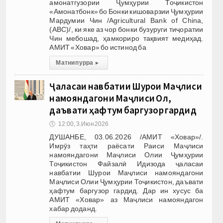
амонатгузории Ҷумҳурии Тоҷикистон
«Амонатбонк» бо Бонки кишоварзии Ҷумҳурии
Мардумии Чин /Agricultural Bank of China,
(АВС)/, ки яке аз чор бонки бузуруги тиҷоратии
Чин мебошад, ҳамкориро тақвият медиҳад.
АМИТ «Ховар» бо истинод ба
Матни пурра
▸
Ҷаласаи навбатии Шурои Маҷлиси
намояндагони Маҷлиси Олӣ,
даъвати ҳафтум баргузор гардид
🕔
12:00, 3.Июн 2026
ДУШАНБЕ, 03.06.2026 /АМИТ «Ховар»/.
Имрӯз таҳти раёсати Раиси Маҷлиси
намояндагони Маҷлиси Олии Ҷумҳурии
Тоҷикистон Файзалӣ Идизода ҷаласаи
навбатии Шурои Маҷлиси намояндагони
Маҷлиси Олии Ҷумҳурии Тоҷикистон, даъвати
ҳафтум баргузор гардид. Дар ин хусус ба
АМИТ «Ховар» аз Маҷлиси намояндагон
хабар доданд.