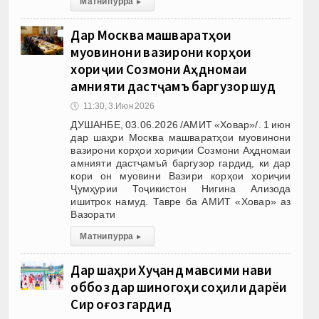
Матни пурра
▸
Дар Москва машваратҳои
муовинони вазирони корҳои
хориҷии Созмони Аҳдномаи
амнияти дастҷамъӣ баргузор шуд
🕔
11:30, 3.Июн 2026
ДУШАНБЕ, 03.06.2026 /АМИТ «Ховар»/. 1 июн
дар шаҳри Москва машваратҳои муовинони
вазирони корҳои хориҷии Созмони Аҳдномаи
амнияти дастҷамъӣ баргузор гардид, ки дар
кори он муовини Вазири корҳои хориҷии
Ҷумҳурии Тоҷикистон Нигина Ализода
ишитрок намуд. Тавре ба АМИТ «Ховар» аз
Вазорати
Матни пурра
▸
Дар шаҳри Хуҷанд мавсими нави
оббозӣ дар шиногоҳи соҳили дарёи
Сир оғоз гардид