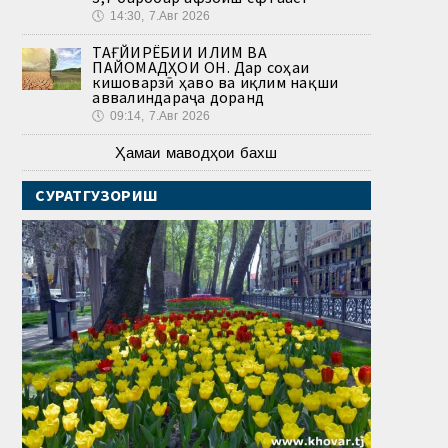
🕔
14:30, 7.Авг 2026
ТАҒЙИРЁБИИ ИҚЛИМ ВА
ПАЙОМАДҲОИ ОН. Дар соҳаи
кишоварзӣ ҳаво ва иқлим нақши
аввалиндараҷа доранд
🕔
09:14, 7.Авг 2026
Ҳамаи маводҳои бахш
СУРАТГУЗОРИШ