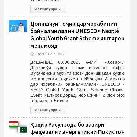
Матни пурра
▸
Донишҷӯи тоҷик дар чорабинии
байналмилалии UNESCO × Nestlé
Global Youth Grant Scheme иштирок
менамояд
🕔
18:30, 3.Июн 2026
ДУШАНБЕ, 03.06.2026 /АМИТ «Ховар»/.
Донишҷӯи курси 2-юми ихтисоси ҳифзи
муҳандисии муҳити зисти Донишкадаи кӯҳию
металлургии Тоҷикистон Иброҳим Исмоилов
дар чорабинии байналмилалии UNESCO ×
Nestlé Global Youth Grant Scheme Closing
Event иштирок дорад. Чорабинӣ 2 июн оғоз
гардида, то 5 июни
Матни пурра
▸
Қоҳир Расулзода бо вазири
федералии энергетикии Покистон