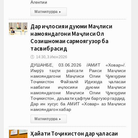
Агентии
Матни пурра
▸
Дар иҷлосияи дуюми Маҷлиси
намояндагони Маҷлиси Олӣ
Созишномаи сармоягузорӣ ба
тасвиб расид
🕔
14:30, 3.Июн 2026
ДУШАНБЕ, 03.06.2026 /АМИТ «Ховар»/.
Имрӯз таҳти раёсати Раиси Маҷлиси
намояндагони Маҷлиси Олии Ҷумҳурии
Тоҷикистон Файзалӣ Идизода ҷаласаи
навбатии иҷлосияи дуюми Маҷлиси
намояндагони Маҷлиси Олии Ҷумҳурии
Тоҷикистон, даъвати ҳафтум баргузор гардид.
Дар ин хусус ба АМИТ «Ховар» аз Маҷлиси
намояндагон хабар
Матни пурра
▸
Ҳайати Тоҷикистон дар ҷаласаи