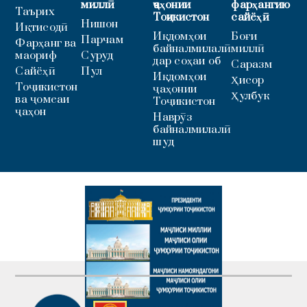
миллӣ
ҷаҳонии
фарҳангию
Таърих
Тоҷикистон
сайёҳӣ
Нишон
Иқтисодӣ
Иқдомҳои
Боғи
Парчам
Фарҳанг ва
байналмилалӣ
миллӣ
маориф
Суруд
дар соҳаи об
Саразм
Сайёҳӣ
Пул
Иқдомҳои
Ҳисор
Тоҷикистон
ҷаҳонии
Ҳулбук
ва ҷомеаи
Тоҷикистон
ҷаҳон
Наврӯз
байналмилалӣ
шуд