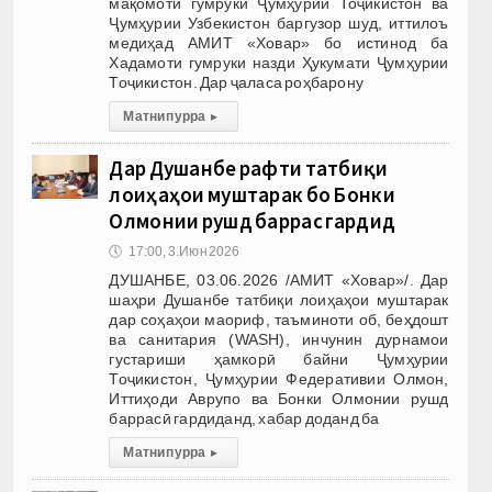
мақомоти гумруки Ҷумҳурии Тоҷикистон ва
Ҷумҳурии Узбекистон баргузор шуд, иттилоъ
медиҳад АМИТ «Ховар» бо истинод ба
Хадамоти гумруки назди Ҳукумати Ҷумҳурии
Тоҷикистон. Дар ҷаласа роҳбарону
Матни пурра
▸
Дар Душанбе рафти татбиқи
лоиҳаҳои муштарак бо Бонки
Олмонии рушд баррасӣ гардид
🕔
17:00, 3.Июн 2026
ДУШАНБЕ, 03.06.2026 /АМИТ «Ховар»/. Дар
шаҳри Душанбе татбиқи лоиҳаҳои муштарак
дар соҳаҳои маориф, таъминоти об, беҳдошт
ва санитария (WASH), инчунин дурнамои
густариши ҳамкорӣ байни Ҷумҳурии
Тоҷикистон, Ҷумҳурии Федеративии Олмон,
Иттиҳоди Аврупо ва Бонки Олмонии рушд
баррасӣ гардиданд, хабар доданд ба
Матни пурра
▸