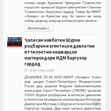
оилаи назди Ҳукумати Ҷумҳурии Тоҷикистон
нахустин ҷаласаи Шурои ҷамъиятии «Занони
Тоҷикистон» баргузор гардид. Тавре ба АМИТ
«Ховар» аз Кумитаи кор бо занон ва оила
хабар доданд, мақсад аз баргузории ҷаласа
Матни пурра
▸
Ҷаласаи навбатии Шурои
роҳбарони агентиҳои давлатии
иттилоотии кишварҳои
иштирокдори ИДМ баргузор
гардид
🕔
15:00, 3.Июн 2026
ДУШАНБЕ, 03.06.2026 /АМИТ «Ховар»/. 3 июн
дар шаҳри Санкт-Петербурги Федератсияи
Русия дар ҳошияи Форуми байналмилалии
иқтисодии Санкт-Петербург (ПМЭФ) ҷаласаи
XXXIV Шурои роҳбарони агентиҳои давлатии
иттилоотии кишварҳои иштирокдори Иттиҳоди
Давлатҳои Мустақил (Шурои иттилоотии ИДМ)
баргузор гардид. Дар кори ҷаласа директори