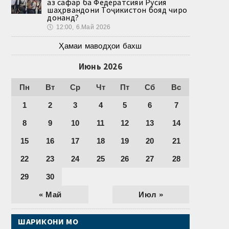
аз сафар ба Федератсияи Русия
шаҳрвандони Тоҷикистон бояд чиро
донанд?
🕔
12:00, 6.Май 2026
Ҳамаи маводҳои бахш
Июнь 2026
Пн
Вт
Ср
Чт
Пт
Сб
Вс
1
2
3
4
5
6
7
8
9
10
11
12
13
14
15
16
17
18
19
20
21
22
23
24
25
26
27
28
29
30
« Май
Июл »
ШАРИКОНИ МО