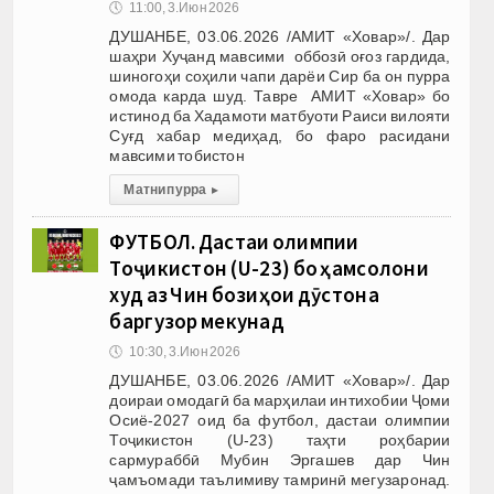
🕔
11:00, 3.Июн 2026
ДУШАНБЕ, 03.06.2026 /АМИТ «Ховар»/. Дар
шаҳри Хуҷанд мавсими оббозӣ оғоз гардида,
шиногоҳи соҳили чапи дарёи Сир ба он пурра
омода карда шуд. Тавре АМИТ «Ховар» бо
истинод ба Хадамоти матбуоти Раиси вилояти
Суғд хабар медиҳад, бо фаро расидани
мавсими тобистон
Матни пурра
▸
ФУТБОЛ. Дастаи олимпии
Тоҷикистон (U-23) бо ҳамсолони
худ аз Чин бозиҳои дӯстона
баргузор мекунад
🕔
10:30, 3.Июн 2026
ДУШАНБЕ, 03.06.2026 /АМИТ «Ховар»/. Дар
доираи омодагӣ ба марҳилаи интихобии Ҷоми
Осиё-2027 оид ба футбол, дастаи олимпии
Тоҷикистон (U-23) таҳти роҳбарии
сармураббӣ Мубин Эргашев дар Чин
ҷамъомади таълимиву тамринӣ мегузаронад.