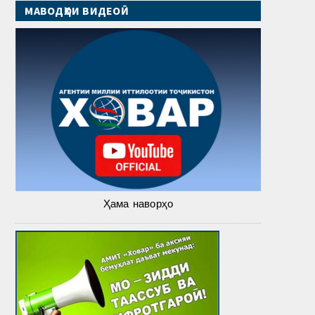
МАВОДҲОИ ВИДЕОӢ
Ҳама наворҳо