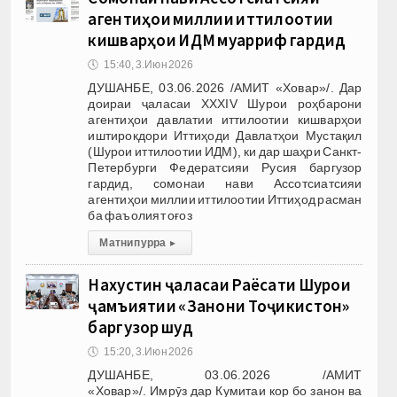
агентиҳои миллии иттилоотии
кишварҳои ИДМ муаррифӣ гардид
🕔
15:40, 3.Июн 2026
ДУШАНБЕ, 03.06.2026 /АМИТ «Ховар»/. Дар
доираи ҷаласаи XXXIV Шурои роҳбарони
агентиҳои давлатии иттилоотии кишварҳои
иштирокдори Иттиҳоди Давлатҳои Мустақил
(Шурои иттилоотии ИДМ), ки дар шаҳри Санкт-
Петербурги Федератсияи Русия баргузор
гардид, сомонаи нави Ассотсиатсияи
агентиҳои миллии иттилоотии Иттиҳод расман
ба фаъолият оғоз
Матни пурра
▸
Нахустин ҷаласаи Раёсати Шурои
ҷамъиятии «Занони Тоҷикистон»
баргузор шуд
🕔
15:20, 3.Июн 2026
ДУШАНБЕ, 03.06.2026 /АМИТ
«Ховар»/. Имрӯз дар Кумитаи кор бо занон ва