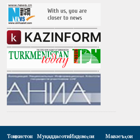
———————————————————
———————————————————-
———————————————————-
Тоҷикистон
Муқаддасоти
Иқдомҳои
Мавзеъҳои