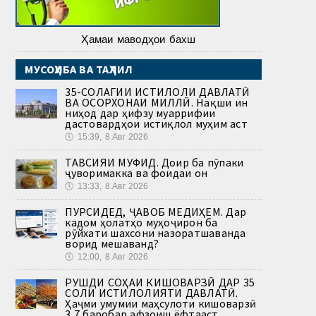
Ҳамаи маводҳои бахш
МУСОҲИБА ВА ТАҲЛИЛ
35-СОЛАГИИ ИСТИҚЛОЛИ ДАВЛАТӢ
ВА ОСОРХОНАИ МИЛЛӢ. Нақши ин
ниҳод дар ҳифзу муаррифии
дастовардҳои истиқлол муҳим аст
🕔
15:39, 8.Авг 2026
ТАВСИЯИ МУФИД. Доир ба пӯпаки
ҷуворимакка ва фоидаи он
🕔
13:33, 8.Авг 2026
ПУРСИДЕД, ҶАВОБ МЕДИҲЕМ. Дар
кадом ҳолатҳо муҳоҷирон ба
рӯйхати шахсони назоратшаванда
ворид мешаванд?
🕔
12:00, 8.Авг 2026
РУШДИ СОҲАИ КИШОВАРЗӢ ДАР 35
СОЛИ ИСТИҚЛОЛИЯТИ ДАВЛАТӢ.
Ҳаҷми умумии маҳсулоти кишоварзӣ
3,7 баробар афзоиш ёфтааст