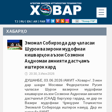
☰
|
|
|
|
"Ховар FM"
TJ
RU
EN
AR
FAR
ХАБАРҲО
Эмомалӣ Собирзода дар ҷаласаи
Шурои вазирони мудофиаи
кишварҳои аъзои Созмони
Аҳдномаи амнияти дастҷамъӣ
иштирок кард
🕔
20:30, 3.Июн 2026
ДУШАНБЕ, 03.06.2026 /АМИТ «Ховар»/. 3 июн
дар шаҳри Москваи Федератсияи Русия
ҷаласаи Шурои вазирони мудофиаи
кишварҳои аъзои Созмони Аҳдномаи амнияти
дастҷамъӣ (СААД) баргузор гардид, ки дар он
Вазири мудофиаи Ҷумҳурии Тоҷикистон
Эмомалӣ Собирзода иштирок намуд. Дар ин
хусус ба АМИТ