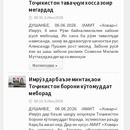
Тоҷикистон таваҷҷуҳи хосса зоҳир
мегардад
🕔
08:30, 6.Июн 2026
ДУШАНБЕ, 06.06.2026. /АМИТ «Ховар»/.
Имрӯз, 6 июн Рӯзи байналмилалии забони
русӣ мебошад. Ин сана ба рӯзи таваллуди
нависанда, шоир ва драматурги шинохтаи рус
Александр Пушкин рост меояд. Забони русӣ
яке аз шаш забони расмии Созмони Милали
Муттаҳид ва дигар созмонҳои
Матни пурра
▸
Имрӯз дар баъзе минтақаҳои
Тоҷикистон борони кӯтоҳмуддат
меборад
🕔
08:10, 6.Июн 2026
ДУШАНБЕ, 06.06.2026 /АМИТ «Ховар»/.
Имрӯз дар баъзе шаҳру ноҳияҳои Тоҷикистон
борони кӯтоҳмуддат борида, эҳтимолан раъду
барқ ба амал ояд. Дар ин хусус АМИТ «Ховар»
бо истинод ба Агентии обуҳавошиносии