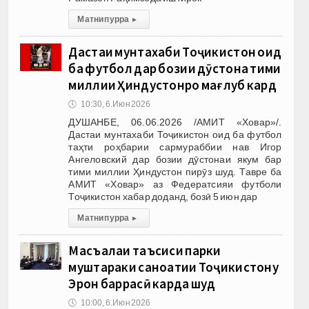
Матни пурра
▸
Дастаи мунтахаби Тоҷикистон оид
ба футбол дар бозии дӯстона тими
миллии Ҳиндустонро мағлуб кард
🕔
10:30, 6.Июн 2026
ДУШАНБЕ, 06.06.2026 /АМИТ «Ховар»/.
Дастаи мунтахаби Тоҷикистон оид ба футбол
таҳти роҳбарии сармураббии нав Игор
Ангеловский дар бозии дӯстонаи якум бар
тими миллии Ҳиндустон пирӯз шуд. Тавре ба
АМИТ «Ховар» аз Федератсияи футболи
Тоҷикистон хабар доданд, бозӣ 5 июн дар
Матни пурра
▸
Масъалаи таъсиси парки
муштараки саноатии Тоҷикистону
Эрон баррасӣ карда шуд
🕔
10:00, 6.Июн 2026