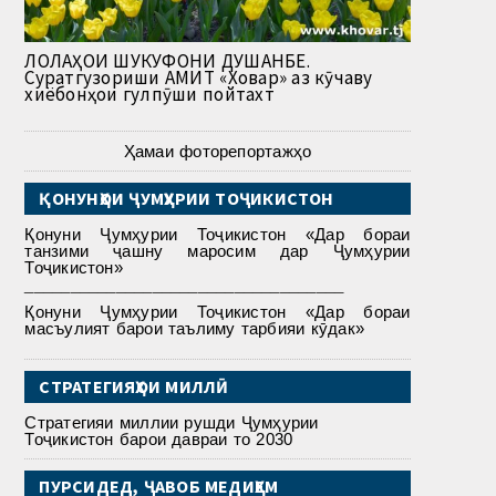
ЛОЛАҲОИ ШУКУФОНИ ДУШАНБЕ.
Суратгузориши АМИТ «Ховар» аз кӯчаву
хиёбонҳои гулпӯши пойтахт
Ҳамаи фоторепортажҳо
ҚОНУНҲОИ ҶУМҲУРИИ ТОҶИКИСТОН
Қонуни Ҷумҳурии Тоҷикистон «Дар бораи
танзими ҷашну маросим дар Ҷумҳурии
Тоҷикистон»
___________________________________
Қонуни Ҷумҳурии Тоҷикистон «Дар бораи
масъулият барои таълиму тарбияи кӯдак»
СТРАТЕГИЯҲОИ МИЛЛӢ
Стратегияи миллии рушди Ҷумҳурии
Тоҷикистон барои давраи то 2030
ПУРСИДЕД, ҶАВОБ МЕДИҲЕМ