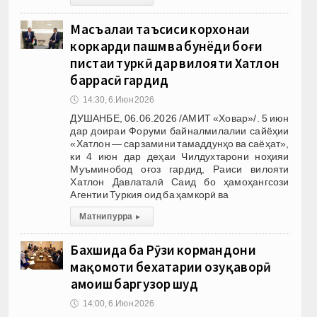
Масъалаи таъсиси корхонаи
коркарди пашм ва бунёди боғи
пистаи туркӣ дар вилояти Хатлон
баррасӣ гардид
🕔
14:30, 6.Июн 2026
ДУШАНБЕ, 06.06.2026 /АМИТ «Ховар»/. 5 июн
дар доираи Форуми байналмилалии сайёҳии
«Хатлон — сарзамини тамаддунҳо ва саёҳат»,
ки 4 июн дар деҳаи Чилдухтарони ноҳияи
Муъминобод оғоз гардид, Раиси вилояти
Хатлон Давлаталӣ Саид бо ҳамоҳангсози
Агентии Туркия оид ба ҳамкорӣ ва
Матни пурра
▸
Бахшида ба Рӯзи кормандони
мақомоти бехатарии озуқаворӣ
ҳамоиш баргузор шуд
🕔
14:00, 6.Июн 2026