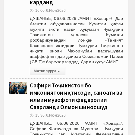
карданд
🕔
16:00, 6.Июн 2026
ДУШАНБЕ, 06.06.2026 /АМИТ «Ховар»/. Дар
Агентии обуҳавошиносии Кумитаи ҳифзи
муҳити зисти назди Ҳукумати Ҷумҳурии
Тоҷикистон ҷаласаи Кумитаи
роҳбарикунандаи лоиҳаи «Тақвият
бахшидани иқтидори Ҷумҳурии Тоҷикистон
ҷиҳати риояи Чаҳорчӯбаи васеъшудаи
шаффофият дар доираи Созишномаи Париж
(CBIT)» баргузор гардид. Дар ин хусус АМИТ
Матни пурра
▸
Сафири Тоҷикистон бо
имкониятҳои иқтисодӣ, саноатӣ ва
илмии музофоти федеролии
Саарланди Олмон шинос шуд
🕔
15:30, 6.Июн 2026
ДУШАНБЕ, 06.06.2026 /АМИТ «Ховар»/.
Сафири Фавқулода ва Мухтори Ҷумҳурии
Тоҷикистон дар Ҷумҳурии Федеративии