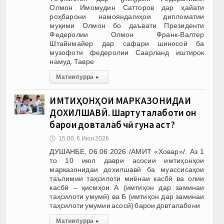
Олмон Имомудин Сатторов дар ҳайати
роҳбарони намояндагиҳои дипломатии
муқими Олмон бо даъвати Президенти
Федеролии Олмон Франк-Валтер
Штайнмайер дар сафари шиносоӣ ба
музофоти федеролии Саарланд иштирок
намуд. Тавре
Матни пурра
▸
ИМТИҲОНҲОИ МАРКАЗОНИДАИ
ДОХИЛШАВӢ. Шарту талаботи он
барои довталаб чӣ гуна аст?
🕔
15:00, 6.Июн 2026
ДУШАНБЕ, 06.06.2026 /АМИТ «Ховар»/. Аз 1
то 10 июл даври асосии имтиҳонҳои
марказонидаи дохилшавӣ ба муассисаҳои
таълимии таҳсилоти миёнаи касбӣ ва олии
касбӣ – қисмҳои А (имтиҳон дар заминаи
таҳсилоти умумӣ) ва Б (имтиҳон дар заминаи
таҳсилоти умумии асосӣ) барои довталабони
Матни пурра
▸