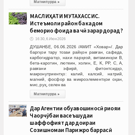
Матни пурра
▸
МАСЛИҲАТИ МУТАХАССИС.
Истеъмоли райҳон ба кадом
бемориҳо фоида ва чӣ зарар дорад?
🕔
16:30, 6.Июн 2026
ДУШАНБЕ, 06.06.2026 /АМИТ «Ховар»/. Дар
баргҳои тару тозаи райҳон равған, сафеда,
карбогидратҳо, нахи парҳезӣ, витаминҳои В,
бета-каротин, лютеин, холин, E, K, PP, C, A,
равғани эфирӣ, фитонтсидҳо,
макронутриентҳо: калий, калсий, натрий,
магний, фосфор ва микроэлементҳои оҳан,
мис, руҳ, селен ва
Матни пурра
▸
Дар Агентии обуҳавошиносӣ риояи
Чаҳорчӯбаи васеъшудаи
шаффофият дар доираи
Созишномаи Парижро баррасӣ