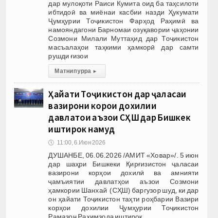
дар мулоқоти Раиси Кумита оид ба таҳсилоти
ибтидоӣ ва миёнаи касбии назди Ҳукумати
Ҷумҳурии Тоҷикистон Фарҳод Раҳимӣ ва
намояндагони Барномаи озуқавории ҷаҳонии
Созмони Милали Муттаҳид дар Тоҷикистон
масъалаҳои таҳкими ҳамкорӣ дар самти
рушди ғизои
Матни пурра
▸
Ҳайати Тоҷикистон дар ҷаласаи
вазирони корҳои дохилии
давлатҳои аъзои СҲШ дар Бишкек
иштирок намуд
🕔
11:00, 6.Июн 2026
ДУШАНБЕ, 06.06.2026 /АМИТ «Ховар»/. 5 июн
дар шаҳри Бишкеки Қирғизистон ҷаласаи
вазирони корҳои дохилӣ ва амнияти
ҷамъиятии давлатҳои аъзои Созмони
ҳамкории Шанхай (СҲШ) баргузор шуд, ки дар
он ҳайати Тоҷикистон таҳти роҳбарии Вазири
корҳои дохилии Ҷумҳурии Тоҷикистон
Рамазон Раҳимзода иштирок