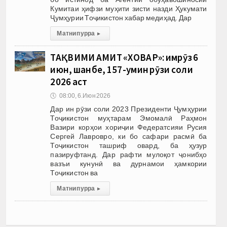
Кумитаи ҳифзи муҳити зисти назди Ҳукумати
Ҷумҳурии Тоҷикистон хабар медиҳад. Дар
Матни пурра
▸
ТАҚВИМИ АМИТ «ХОВАР»: имрӯз 6
июн, шанбе, 157-умин рӯзи соли
2026 аст
🕔
08:00, 6.Июн 2026
Дар ин рӯзи соли 2023 Президенти Ҷумҳурии
Тоҷикистон муҳтарам Эмомалӣ Раҳмон
Вазири корҳои хориҷии Федератсияи Русия
Сергей Лавровро, ки бо сафари расмӣ ба
Тоҷикистон ташриф овард, ба ҳузур
пазируфтанд. Дар рафти мулоқот ҷонибҳо
вазъи кунунӣ ва дурнамои ҳамкории
Тоҷикистон ва
Матни пурра
▸