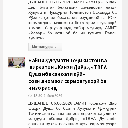
ДУШАНБЕ, 06.06.2026 /АМИТ «Ховар»/. 5 июн
дар Кумитаи бехатарии озуқавории назди
Ҳукумати Ҷумҳурии Тоҷикистон бахшида ба
Рӯзи ҷаҳонии бехатарии озуқаворӣ ва Рӯзи
кормандони мақомоти бехатарии озуқаворӣ
ҳамоиш баргузор шуд, хабар медиҳад АМИТ
«Ховар» бо истиноб ба ин кумита. Раиси
Кумитаи
Матни пурра
▸
Байни Ҳукумати Тоҷикистон ва
ширкатҳои «Канзи Диёр», «ТВЕА
Душанбе саноати кӯҳӣ»
созишномаҳои сармоягузорӣ ба
имзо расид
🕔
13:30, 6.Июн 2026
ДУШАНБЕ, 06.06.2026 /АМИТ «Ховар»/. Дар
шаҳри Душанбе байни Ҳукумати Ҷумҳурии
Тоҷикистон ва ҷамъиятҳои дорои масъулияти
маҳдуди «Канзи Диёр», «ТВЕА Душанбе
саноати кӯҳӣ» созишномаҳои сармоягузорӣ