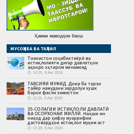
Ҳамаи маводҳои бахш
МУСОҲИБА ВА ТАҲЛИЛ
Тоҷикистон соҳибихтиёрӣ ва
истиқлолияти дигар давлатҳои
ҷаҳонро эҳтиром менамояд
🕔
14:29, 9.Авг 2026
ТАВСИЯИ МУФИД. Доир ба тарзи
тайёр намудани зардолуи хушк
барои фасли зимистон
🕔
11:20, 9.Авг 2026
35-СОЛАГИИ ИСТИҚЛОЛИ ДАВЛАТӢ
ВА ОСОРХОНАИ МИЛЛӢ. Нақши ин
ниҳод дар ҳифзу муаррифии
дастовардҳои истиқлол муҳим аст
🕔
15:39, 8.Авг 2026