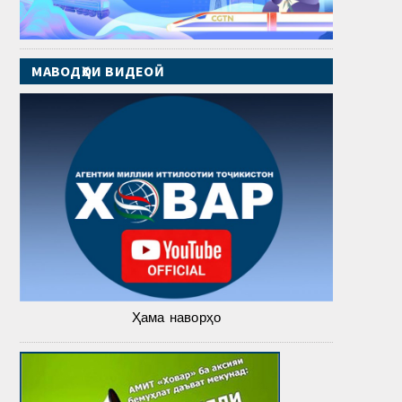
МАВОДҲОИ ВИДЕОӢ
Ҳама наворҳо