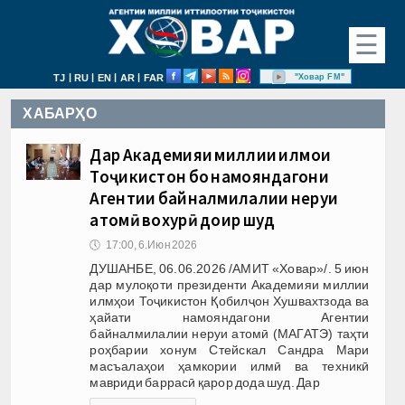
☰
|
|
|
|
"Ховар FM"
TJ
RU
EN
AR
FAR
ХАБАРҲО
Дар Академияи миллии илмҳои
Тоҷикистон бо намояндагони
Агентии байналмилалии неруи
атомӣ вохурӣ доир шуд
🕔
17:00, 6.Июн 2026
ДУШАНБЕ, 06.06.2026 /АМИТ «Ховар»/. 5 июн
дар мулоқоти президенти Академияи миллии
илмҳои Тоҷикистон Қобилҷон Хушвахтзода ва
ҳайати намояндагони Агентии
байналмилалии неруи атомӣ (МАГАТЭ) таҳти
роҳбарии хонум Стейскал Сандра Мари
масъалаҳои ҳамкории илмӣ ва техникӣ
мавриди баррасӣ қарор дода шуд. Дар