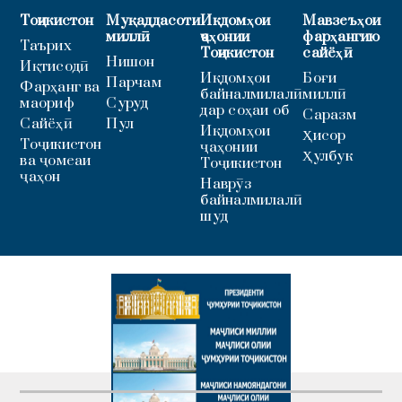
Тоҷикистон
Муқаддасоти
Иқдомҳои
Мавзеъҳои
миллӣ
ҷаҳонии
фарҳангию
Таърих
Тоҷикистон
сайёҳӣ
Нишон
Иқтисодӣ
Иқдомҳои
Боғи
Парчам
Фарҳанг ва
байналмилалӣ
миллӣ
маориф
Суруд
дар соҳаи об
Саразм
Сайёҳӣ
Пул
Иқдомҳои
Ҳисор
Тоҷикистон
ҷаҳонии
Ҳулбук
ва ҷомеаи
Тоҷикистон
ҷаҳон
Наврӯз
байналмилалӣ
шуд