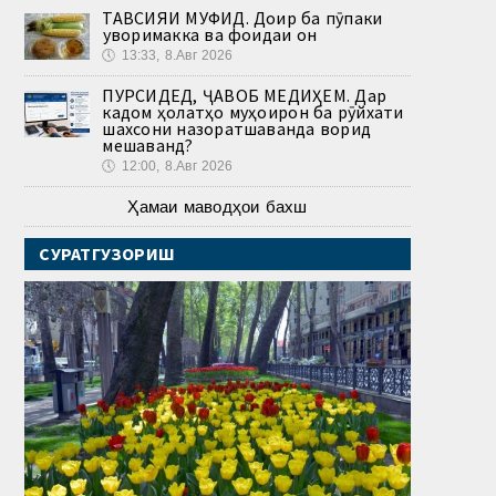
ТАВСИЯИ МУФИД. Доир ба пӯпаки
ҷуворимакка ва фоидаи он
🕔
13:33, 8.Авг 2026
ПУРСИДЕД, ҶАВОБ МЕДИҲЕМ. Дар
кадом ҳолатҳо муҳоҷирон ба рӯйхати
шахсони назоратшаванда ворид
мешаванд?
🕔
12:00, 8.Авг 2026
Ҳамаи маводҳои бахш
СУРАТГУЗОРИШ