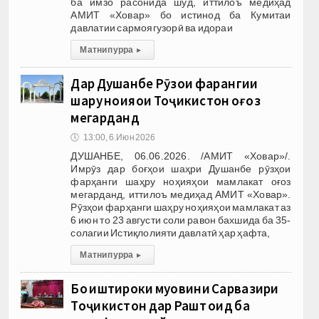
ба имзо расонида шуд, иттилоъ медиҳад
АМИТ «Ховар» бо истинод ба Кумитаи
давлатии сармоягузорӣ ва идораи
Матни пурра
▸
Дар Душанбе Рӯзҳои фарҳангии
шаҳру ноҳияҳои Тоҷикистон оғоз
мегарданд
🕔
13:00, 6.Июн 2026
ДУШАНБЕ, 06.06.2026. /АМИТ «Ховар»/.
Имрӯз дар боғҳои шаҳри Душанбе рӯзҳои
фарҳанги шаҳру ноҳияҳои мамлакат оғоз
мегарданд, иттилоъ медиҳад АМИТ «Ховар».
Рӯзҳои фарҳанги шаҳру ноҳияҳои мамлакат аз
6 июн то 23 августи соли равон бахшида ба 35-
солагии Истиқлолияти давлатӣ ҳар ҳафта,
Матни пурра
▸
Бо иштироки муовини Сарвазири
Тоҷикистон дар Рашт оид ба