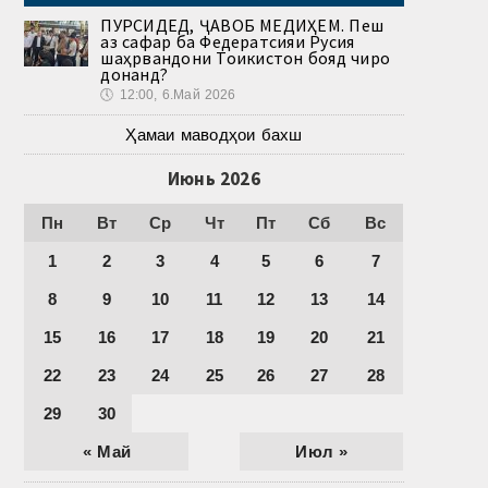
ПУРСИДЕД, ҶАВОБ МЕДИҲЕМ. Пеш
аз сафар ба Федератсияи Русия
шаҳрвандони Тоҷикистон бояд чиро
донанд?
🕔
12:00, 6.Май 2026
Ҳамаи маводҳои бахш
Июнь 2026
Пн
Вт
Ср
Чт
Пт
Сб
Вс
1
2
3
4
5
6
7
8
9
10
11
12
13
14
15
16
17
18
19
20
21
22
23
24
25
26
27
28
29
30
« Май
Июл »