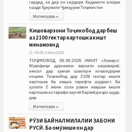
гардид, ки дар он сардори Хадамоти алоқаи
назди Ҳукумати Ҷумҳурии Тоҷикистон
Матни пурра
▸
Кишоварзони Тоҷикобод дар беш
аз 2100 гектар картошка кишт
менамоянд
🕔
09:00, 6.Июн 2026
ТОҶИКОБОД, 06.06.2026 /АМИТ «Ховар»/.
Мувофиқи дурнамои зироати кишоварзӣ,
имсол дар ҳамаи шаклҳои хоҷагидории
ноҳияи Тоҷикобод дар 2106 гектар кишти
картошка ба нақша гирифта шудааст. Ба
ҳолати 2 июни соли равон нақшаи кишти
картошка аз тарафи аҳолӣ барзиёд иҷро шуда,
дар
Матни пурра
▸
РӮЗИ БАЙНАЛМИЛАЛИИ ЗАБОНИ
РУСӢ. Ба омӯзиши он дар