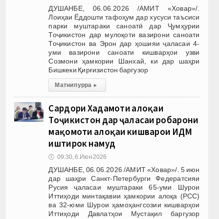
ДУШАНБЕ, 06.06.2026 /АМИТ «Ховар»/.
Лоиҳаи Ёддошти тафоҳум дар хусуси таъсиси
парки муштараки саноатӣ дар Ҷумҳурии
Тоҷикистон дар мулоқоти вазирони саноати
Тоҷикистон ва Эрон дар ҳошияи ҷаласаи 4-
уми вазирони саноати кишварҳои узви
Созмони ҳамкории Шанхай, ки дар шаҳри
Бишкеки Қирғизистон баргузор
Матни пурра
▸
Сардори Хадамоти алоқаи
Тоҷикистон дар ҷаласаи роҳбарони
мақомоти алоқаи кишварҳои ИДМ
иштирок намуд
🕔
09:30, 6.Июн 2026
ДУШАНБЕ, 06.06.2026 /АМИТ «Ховар»/. 5 июн
дар шаҳри Санкт-Петербурги Федератсияи
Русия ҷаласаи муштараки 65-уми Шурои
Иттиҳоди минтақавии ҳамкории алоқа (РСС)
ва 32-юми Шурои ҳамоҳангсозии кишварҳои
Иттиҳоди Давлатҳои Мустақил баргузор