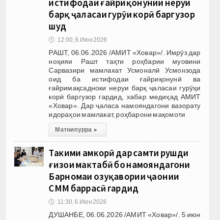
истифодаи ғайриқонунии неруи
барқ ҷаласаи гурӯҳи корӣ баргузор
шуд
🕔
12:00, 6.Июн 2026
РАШТ, 06.06.2026 /АМИТ «Ховар»/. Имрӯз дар
ноҳияи Рашт таҳти роҳбарии муовини
Сарвазири мамлакат Усмоналӣ Усмонзода
оид ба истифодаи ғайриқонунӣ ва
ғайримақсадноки неруи барқ ҷаласаи гурӯҳи
корӣ баргузор гардид, хабар медиҳад АМИТ
«Ховар». Дар ҷаласа намояндагони вазорату
идораҳои мамлакат, роҳбарони мақомоти
Матни пурра
▸
Таҳкими ҳамкорӣ дар самти рушди
ғизои мактабӣ бо намояндагони
Барномаи озуқавории ҷаҳонии
СММ баррасӣ гардид
🕔
11:30, 6.Июн 2026
ДУШАНБЕ, 06.06.2026 /АМИТ «Ховар»/. 5 июн