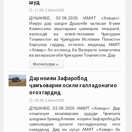
шуд
🕔
17:00, 2.Июн 2026
ДУШАНБЕ, 02.06.2026 /АМИТ «Ховар»/.
Имрӯз дар шаҳри Душанбе ҷаласаи 8-уми
Комиссияи муштараки ҳамкории тиҷоратӣ,
иқтисодӣ ва илмӣ-техникии Ҷумҳурии
Тоҷикистон ва Ҷумҳурии Исломии Покистон
баргузор гардид, иттилоъ медиҳад АМИТ
«Ховар» бо истинод ба Вазорати энергетика
ва захираҳои оби Ҷумҳурии Тоҷикистон. Дар
Матни пурра
▸
Дар ноҳияи Зафаробод
ҷамъоварии ҳосили ғалладонагиҳо
оғоз гардид
🕔
16:30, 2.Июн 2026
ДУШАНБЕ, 02.06.2026 /АМИТ «Ховар»/. Дар
хоҷагиҳои кишоварзии ҳудуди Ҷамоати
шаҳраки Ҳамид Алиеви ноҳияи Зафаробод ба
ҷамъоварии ҳосили ғалладонагиҳо оғоз
намуданд. Дар ин хусус АМИТ «Ховар» бо