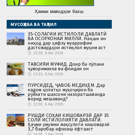
Ҳамаи маводҳои бахш
МУСОҲИБА ВА ТАҲЛИЛ
35-СОЛАГИИ ИСТИҚЛОЛИ ДАВЛАТӢ
ВА ОСОРХОНАИ МИЛЛӢ. Нақши ин
ниҳод дар ҳифзу муаррифии
дастовардҳои истиқлол муҳим аст
🕔
15:39, 8.Авг 2026
ТАВСИЯИ МУФИД. Доир ба пӯпаки
ҷуворимакка ва фоидаи он
🕔
13:33, 8.Авг 2026
ПУРСИДЕД, ҶАВОБ МЕДИҲЕМ. Дар
кадом ҳолатҳо муҳоҷирон ба
рӯйхати шахсони назоратшаванда
ворид мешаванд?
🕔
12:00, 8.Авг 2026
РУШДИ СОҲАИ КИШОВАРЗӢ ДАР 35
СОЛИ ИСТИҚЛОЛИЯТИ ДАВЛАТӢ.
Ҳаҷми умумии маҳсулоти кишоварзӣ
3,7 баробар афзоиш ёфтааст
🕔
14:30, 7.Авг 2026