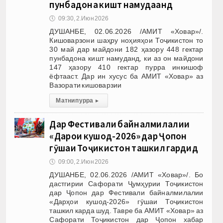
пунбадона кишт намудаанд
🕔
09:30, 2.Июн 2026
ДУШАНБЕ, 02.06.2026 /АМИТ «Ховар»/.
Кишоварзони шаҳру ноҳияҳои Тоҷикистон то
30 май дар майдони 182 ҳазору 448 гектар
пунбадона кишт намуданд, ки аз он майдони
147 ҳазору 410 гектар пурра инкишоф
ёфтааст. Дар ин хусус ба АМИТ «Ховар» аз
Вазорати кишоварзии
Матни пурра
▸
Дар Фестивали байналмилалии
«Дарҳои кушод-2026» дар Ҷопон
гӯшаи Тоҷикистон ташкил гардид
🕔
09:00, 2.Июн 2026
ДУШАНБЕ, 02.06.2026 /АМИТ «Ховар»/. Бо
дастгирии Сафорати Ҷумҳурии Тоҷикистон
дар Ҷопон дар Фестивали байналмилалии
«Дарҳои кушод-2026» гӯшаи Тоҷикистон
ташкил карда шуд. Тавре ба АМИТ «Ховар» аз
Сафорати Тоҷикистон дар Ҷопон хабар