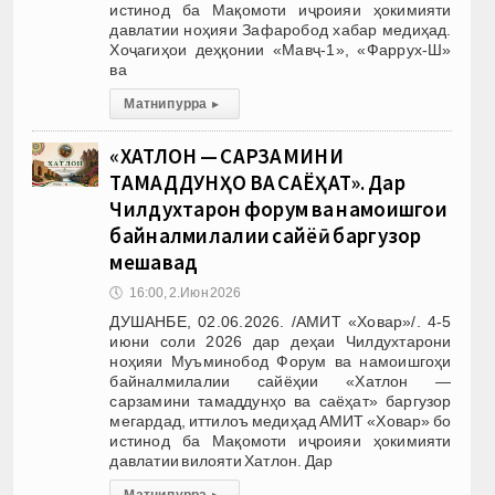
истинод ба Мақомоти иҷроияи ҳокимияти
давлатии ноҳияи Зафаробод хабар медиҳад.
Хоҷагиҳои деҳқонии «Мавҷ-1», «Фаррух-Ш»
ва
Матни пурра
▸
«ХАТЛОН — САРЗАМИНИ
ТАМАДДУНҲО ВА САЁҲАТ». Дар
Чилдухтарон форум ва намоишгоҳи
байналмилалии сайёҳӣ баргузор
мешавад
🕔
16:00, 2.Июн 2026
ДУШАНБЕ, 02.06.2026. /АМИТ «Ховар»/. 4-5
июни соли 2026 дар деҳаи Чилдухтарони
ноҳияи Муъминобод Форум ва намоишгоҳи
байналмилалии сайёҳии «Хатлон —
сарзамини тамаддунҳо ва саёҳат» баргузор
мегардад, иттилоъ медиҳад АМИТ «Ховар» бо
истинод ба Мақомоти иҷроияи ҳокимияти
давлатии вилояти Хатлон. Дар
Матни пурра
▸