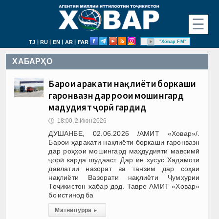
☰
|
|
|
|
"Ховар FM"
TJ
RU
EN
AR
FAR
ХАБАРҲО
Барои ҳаракати нақлиёти боркаши
гаронвазн дар роҳҳои мошингард
маҳдудият ҷорӣ гардид
🕔
18:00, 2.Июн 2026
ДУШАНБЕ, 02.06.2026 /АМИТ «Ховар»/.
Барои ҳаракати нақлиёти боркаши гаронвазн
дар роҳҳои мошингард маҳдудияти мавсимӣ
ҷорӣ карда шудааст. Дар ин хусус Хадамоти
давлатии назорат ва танзим дар соҳаи
нақлиёти Вазорати нақлиёти Ҷумҳурии
Тоҷикистон хабар дод. Тавре АМИТ «Ховар»
бо истинод ба
Матни пурра
▸