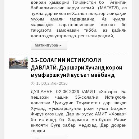
доираи ҳамкории Тоҷикистон бо Агентии
байналмилалии неруи атомӣ (МАГАТЭ), аз
ҷумла дар вилояти Хатлон як қатор лоиҳаҳои
муҳим амалӣ гардидаанд. Аз ҷумла,
марказҳои саратоншиносии вилоят бо
таҷҳизоти замонавии тиббӣ, аз қабили
дастгоҳҳои ултрасадо, рентгени рақамӣ,
Матни пурра
▸
35-СОЛАГИИ ИСТИҚЛОЛИ
ДАВЛАТӢ. Дар шаҳри Хуҷанд корҳои
мумфаршкунӣ вусъат меёбанд
🕔
15:00, 2.Июн 2026
ДУШАНБЕ, 02.06.2026 /АМИТ «Ховар»/. Ба
пешвози ҷашни 35-солагии Истиқлоли
давлатии Ҷумҳурии Тоҷикистон дар шаҳри
Хуҷанд мумфаршкунии роҳи кӯчаи Баҳром
Фирӯз оғоз шуд. Дар ин хусус АМИТ «Ховар»
бо истинод ба Хадамоти матбуоти Раиси
вилояти Суғд хабар медиҳад. Дар доираи
корҳои