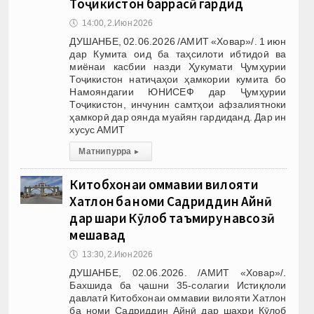
Тоҷикистон баррасӣ гардид
🕔
14:00, 2.Июн 2026
ДУШАНБЕ, 02.06.2026 /АМИТ «Ховар»/. 1 июн
дар Кумита оид ба таҳсилоти ибтидоӣ ва
миёнаи касбии назди Ҳукумати Ҷумҳурии
Тоҷикистон натиҷаҳои ҳамкории кумита бо
Намояндагии ЮНИСЕФ дар Ҷумҳурии
Тоҷикистон, инчунин самтҳои афзалиятноки
ҳамкорӣ дар оянда муайян гардиданд. Дар ин
хусус АМИТ
Матни пурра
▸
Китобхонаи оммавии вилояти
Хатлон ба номи Садриддин Айнӣ
дар шаҳри Кӯлоб таъмиру навсозӣ
мешавад
🕔
13:30, 2.Июн 2026
ДУШАНБЕ, 02.06.2026. /АМИТ «Ховар»/.
Бахшида ба ҷашни 35-солагии Истиқлоли
давлатӣ Китобхонаи оммавии вилояти Хатлон
ба номи Садриддин Айнӣ дар шаҳри Кӯлоб