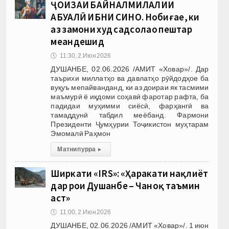
ҶОИЗАИ БАЙНАЛМИЛАЛИИ
АБУАЛӢ ИБНИ СИНО. Нобиғае, ки
аз замони худ садсолаҳо пештар
меандешид
🕔
11:30, 2.Июн 2026
ДУШАНБЕ, 02.06.2026 /АМИТ «Ховар»/. Дар
таърихи миллатҳо ва давлатҳо рӯйдодҳое ба
вуқуъ мепайванданд, ки аз доираи як тасмими
маъмурӣ ё иқдоми соҳавӣ фаротар рафта, ба
падидаи муҳимми сиёсӣ, фарҳангӣ ва
тамаддунӣ табдил меёбанд. Фармони
Президенти Ҷумҳурии Тоҷикистон муҳтарам
Эмомалӣ Раҳмон
Матни пурра
▸
Ширкати «IRS»: «Ҳаракати нақлиёт
дар роҳи Душанбе – Чаноқ таъмин
аст»
🕔
11:00, 2.Июн 2026
ДУШАНБЕ, 02.06.2026 /АМИТ «Ховар»/. 1 июн