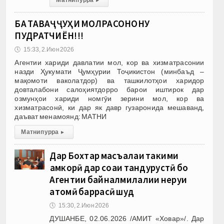
БА ТАВАҶҶУҲИ МОЛРАСОНОНУ
ПУДРАТЧИЁН!!!
🕔
15:33, 2.Июн 2026
Агентии хариди давлатии мол, кор ва хизматрасонии
назди Ҳукумати Ҷумҳурии Тоҷикистон (минбаъд –
мақомоти ваколатдор) ва ташкилотҳои харидор
довталабони салоҳиятдорро барои иштирок дар
озмунҳои хариди номгӯи зерини мол, кор ва
хизматрасонӣ, ки дар як давр гузаронида мешаванд,
даъват менамоянд: МАТНИ
Матни пурра
▸
Дар Бохтар масъалаи таҳкими
ҳамкорӣ дар соҳаи тандурустӣ бо
Агентии байналмилалии неруи
атомӣ баррасӣ шуд
🕔
15:30, 2.Июн 2026
ДУШАНБЕ, 02.06.2026 /АМИТ «Ховар»/. Дар