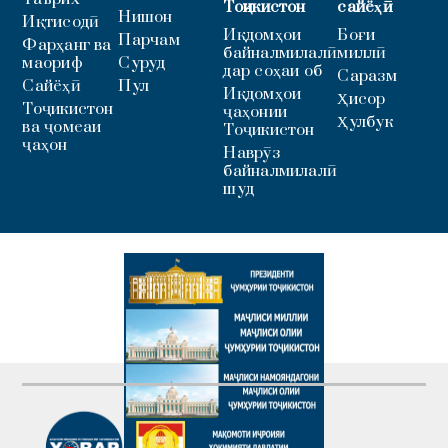
Тоҷикистон
сайёҳӣ
Нишон
Иқтисодӣ
Иқдомҳои
Боғи
Парчам
Фарҳанг ва
байналмилалӣ
миллӣ
маориф
Суруд
дар соҳаи об
Саразм
Сайёҳӣ
Пул
Иқдомҳои
Ҳисор
Тоҷикистон
ҷаҳонии
Ҳулбук
ва ҷомеаи
Тоҷикистон
ҷаҳон
Наврӯз
байналмилалӣ
шуд