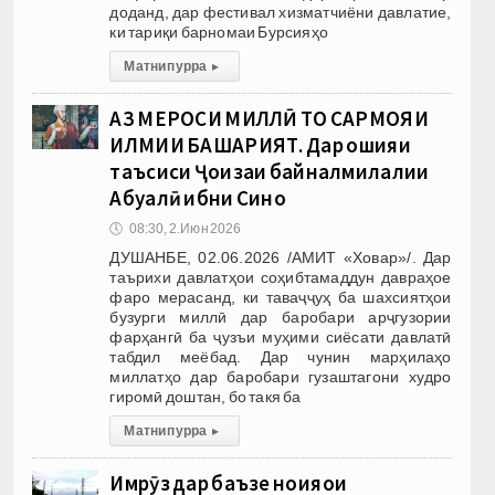
доданд, дар фестивал хизматчиёни давлатие,
ки тариқи барномаи Бурсияҳо
Матни пурра
▸
АЗ МЕРОСИ МИЛЛӢ ТО САРМОЯИ
ИЛМИИ БАШАРИЯТ. Дар ҳошияи
таъсиси Ҷоизаи байналмилалии
Абуалӣ ибни Сино
🕔
08:30, 2.Июн 2026
ДУШАНБЕ, 02.06.2026 /АМИТ «Ховар»/. Дар
таърихи давлатҳои соҳибтамаддун давраҳое
фаро мерасанд, ки таваҷҷуҳ ба шахсиятҳои
бузурги миллӣ дар баробари арҷгузории
фарҳангӣ ба ҷузъи муҳими сиёсати давлатӣ
табдил меёбад. Дар чунин марҳилаҳо
миллатҳо дар баробари гузаштагони худро
гиромӣ доштан, бо такя ба
Матни пурра
▸
Имрӯз дар баъзе ноҳияҳои