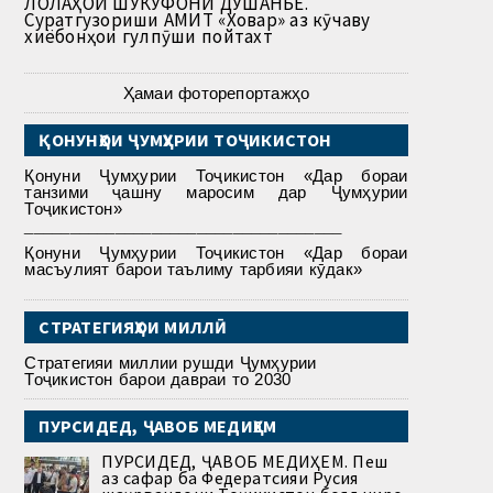
ЛОЛАҲОИ ШУКУФОНИ ДУШАНБЕ.
Суратгузориши АМИТ «Ховар» аз кӯчаву
хиёбонҳои гулпӯши пойтахт
Ҳамаи фоторепортажҳо
ҚОНУНҲОИ ҶУМҲУРИИ ТОҶИКИСТОН
Қонуни Ҷумҳурии Тоҷикистон «Дар бораи
танзими ҷашну маросим дар Ҷумҳурии
Тоҷикистон»
___________________________________
Қонуни Ҷумҳурии Тоҷикистон «Дар бораи
масъулият барои таълиму тарбияи кӯдак»
СТРАТЕГИЯҲОИ МИЛЛӢ
Стратегияи миллии рушди Ҷумҳурии
Тоҷикистон барои давраи то 2030
ПУРСИДЕД, ҶАВОБ МЕДИҲЕМ
ПУРСИДЕД, ҶАВОБ МЕДИҲЕМ. Пеш
аз сафар ба Федератсияи Русия