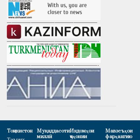
———————————————————
———————————————————-
———————————————————-
Тоҷикистон
Муқаддасоти
Иқдомҳои
Мавзеъҳои
миллӣ
ҷаҳонии
фарҳангию
Таърих