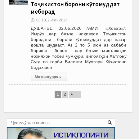
Тоҷикистон борони кӯтоҳмуддат
меборад
🕔
08:10, 2.Июн 2026
ДУШАНБЕ, 02.06.2026 /АМИТ «Ховар»/.
Имрӯз дар баъзе ноҳияҳои Тоҷикистон
боридани борони кӯтоҳмуддат дар назар
дошта шудааст. Аз 2 то 5 июн аз сабаби
бориши борон дар баъзе минтақаҳои
ноҳияҳои тобеи ҷумҳурӣ, вилоятҳои Хатлону
Суғд ва ғарби Вилояти Мухтори Кӯҳистони
Бадахшон
Матни пурра
▸
▸
1
2