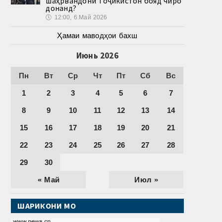
шаҳрвандони Тоҷикистон бояд чиро
донанд?
🕔
12:00, 6.Май 2026
Ҳамаи маводҳои бахш
Июнь 2026
Пн
Вт
Ср
Чт
Пт
Сб
Вс
1
2
3
4
5
6
7
8
9
10
11
12
13
14
15
16
17
18
19
20
21
22
23
24
25
26
27
28
29
30
« Май
Июл »
ШАРИКОНИ МО