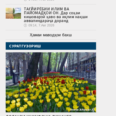
ТАҒЙИРЁБИИ ИҚЛИМ ВА
ПАЙОМАДҲОИ ОН. Дар соҳаи
кишоварзӣ ҳаво ва иқлим нақши
аввалиндараҷа доранд
🕔
09:14, 7.Авг 2026
Ҳамаи маводҳои бахш
СУРАТГУЗОРИШ