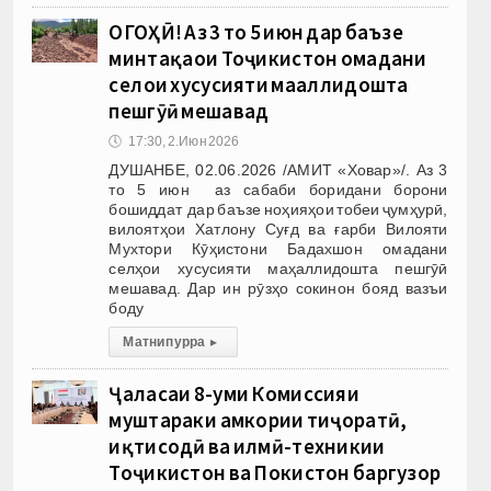
ОГОҲӢ! Аз 3 то 5 июн дар баъзе
минтақаҳои Тоҷикистон омадани
селҳои хусусияти маҳаллидошта
пешгӯӣ мешавад
🕔
17:30, 2.Июн 2026
ДУШАНБЕ, 02.06.2026 /АМИТ «Ховар»/. Аз 3
то 5 июн аз сабаби боридани борони
бошиддат дар баъзе ноҳияҳои тобеи ҷумҳурӣ,
вилоятҳои Хатлону Суғд ва ғарби Вилояти
Мухтори Кӯҳистони Бадахшон омадани
селҳои хусусияти маҳаллидошта пешгӯӣ
мешавад. Дар ин рӯзҳо сокинон бояд вазъи
боду
Матни пурра
▸
Ҷаласаи 8-уми Комиссияи
муштараки ҳамкории тиҷоратӣ,
иқтисодӣ ва илмӣ-техникии
Тоҷикистон ва Покистон баргузор