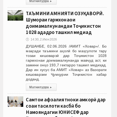
Матни пурра
▸
ТАЪМИНИ АМНИЯТИ ОЗУҚАВОРӢ.
Шумораи гармхонаҳои
доимамалкунандаи Тоҷикистон
1028 ададро ташкил медиҳад
🕔
14:30, 2.Июн 2026
ДУШАНБЕ, 02.06.2026 /АМИТ «Ховар»/. Бо
мақсади таъмини аҳолӣ бо маҳсулоти тару
тозаи кишоварзӣ дар Тоҷикистон 1028
гармхонаи доимамалкунанда мавҷуд аст, ки
замини онҳо 193,7 гектарро ташкил медиҳад.
Дар ин хусус ба АМИТ «Ховар» аз Вазорати
кишоварзии Ҷумҳурии Тоҷикистон хабар
доданд.
Матни пурра
▸
Самтҳои афзалиятноки ҳамкорӣ дар
соҳаи таҳсилоти касбӣ бо
Намояндагии ЮНИСЕФ дар