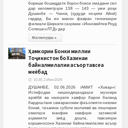
бориши бошиддати борон боиси омадани сел
дар километрҳои 138 — 143 — уми роҳи
Душанбе — Чаноқ (ҳудуди ноҳияи Айнӣ)
гардид. Ба ин макон фавран техникаҳои
филиали Ширкати саҳомии «Инновейтив Роуд
Солюшнз ЛТД» дар
Матни пурра
▸
Ҳамкории Бонки миллии
Тоҷикистон бо Хазинаи
байналмилалии асъор тавсеа
меёбад
🕔
10:30, 2.Июн 2026
ДУШАНБЕ, 02.06.2026 /АМИТ «Ховар»/.
Истифодаи нишондиҳандаҳои муосири
арзёбӣ ва назорати хавфҳо барои баланд
бардоштани самаранокии фаъолияти низоми
бонкӣ, таъмини суботи молиявӣ ва пешгирии
омилҳои манфии хавфҳои эҳтимолӣ
аҳамияти зиёд дошта, тавсияҳои
коршиносони Хазинаи байналмилалии асъор