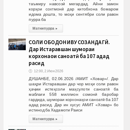
таъмиру навсозӣ мегардад. Айни замон
корҳои сохтмонӣ дар китобхона бомаром
идома дошта, то моҳи сентябри соли равон
пурра ба
Матни пурра
▸
СОЛИ ОБОДОНИВУ СОЗАНДАГӢ.
Дар Истаравшан шумораи
корхонаҳои саноатӣ ба 107 адад
расид
🕔
12:00, 2.Июн 2026
ДУШАНБЕ, 02.06.2026 /АМИТ «Ховар»/. Дар
шаҳри Истаравшан дар чор моҳи соли равон
ҳаҷми истеҳсоли маҳсулоти саноатӣ ба
маблағи 558 миллион сомонӣ баробар
гардида, шумораи корхонаҳои саноатӣ ба 107
адад расид. Дар ин хусус АМИТ «Ховар» бо
истинод ба Хадамоти Раиси
Матни пурра
▸