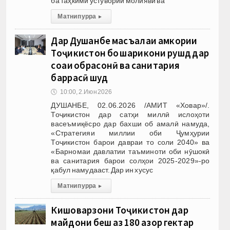
ба таҳкими устувории молиявӣ ва
Матни пурра
▸
Дар Душанбе масъалаи ҳамкории
Тоҷикистон бо шарикони рушд дар
соҳаи обрасонӣ ва санитария
баррасӣ шуд
🕔
10:00, 2.Июн 2026
ДУШАНБЕ, 02.06.2026 /АМИТ «Ховар»/.
Тоҷикистон дар сатҳи миллӣ ислоҳоти
васеъмиқёсро дар бахши об амалӣ намуда,
«Стратегияи миллии оби Ҷумҳурии
Тоҷикистон барои давраи то соли 2040» ва
«Барномаи давлатии таъминоти оби нӯшокӣ
ва санитария барои солҳои 2025-2029»-ро
қабул намудааст. Дар ин хусус
Матни пурра
▸
Кишоварзони Тоҷикистон дар
майдони беш аз 180 ҳазор гектар