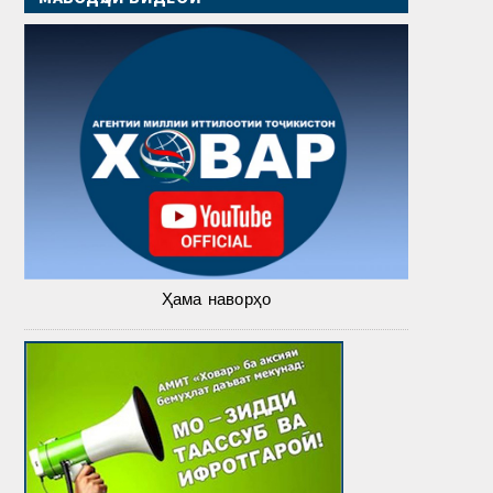
Ҳама наворҳо