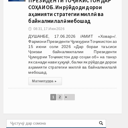
ПРЕЗИДЕНТИ ТОҶИКИСТОН ДАР
СОҲАИ ОБ. Ин рӯйдоди дорои
аҳамияти стратегии миллӣ ва
байналмилалӣ мебошад
🕔
08:31, 17.Июн 2026
ДУШАНБЕ, 17.06.2026 /АМИТ «Ховар»/.
Фармони Президенти Ҷумҳурии Тоҷикистон аз
15 июни соли 2026 «Дар бораи таъсиси
Ҷоизаи байналмилалии Президенти
Ҷумҳурии Тоҷикистон дар соҳаи об» на танҳо
як санади нави ҳуқуқӣ, балки як рӯйдоди дорои
аҳамияти стратегии миллӣ ва байналмилалӣ
мебошад.
Матни пурра
▸
▸
1
2