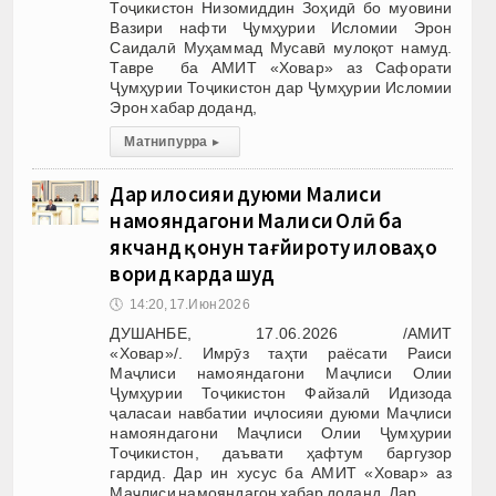
Тоҷикистон Низомиддин Зоҳидӣ бо муовини
Вазири нафти Ҷумҳурии Исломии Эрон
Саидалӣ Муҳаммад Мусавӣ мулоқот намуд.
Тавре ба АМИТ «Ховар» аз Сафорати
Ҷумҳурии Тоҷикистон дар Ҷумҳурии Исломии
Эрон хабар доданд,
Матни пурра
▸
Дар иҷлосияи дуюми Маҷлиси
намояндагони Маҷлиси Олӣ ба
якчанд қонун тағйироту иловаҳо
ворид карда шуд
🕔
14:20, 17.Июн 2026
ДУШАНБЕ, 17.06.2026 /АМИТ
«Ховар»/. Имрӯз таҳти раёсати Раиси
Маҷлиси намояндагони Маҷлиси Олии
Ҷумҳурии Тоҷикистон Файзалӣ Идизода
ҷаласаи навбатии иҷлосияи дуюми Маҷлиси
намояндагони Маҷлиси Олии Ҷумҳурии
Тоҷикистон, даъвати ҳафтум баргузор
гардид. Дар ин хусус ба АМИТ «Ховар» аз
Маҷлиси намояндагон хабар доданд. Дар