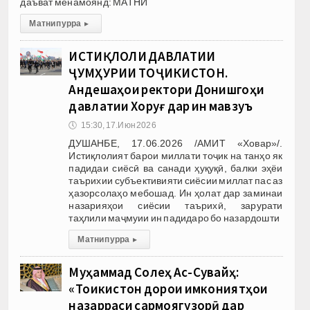
даъват менамоянд: МАТНИ
Матни пурра
▸
ИСТИҚЛОЛИ ДАВЛАТИИ
ҶУМҲУРИИ ТОҶИКИСТОН.
Андешаҳои ректори Донишгоҳи
давлатии Хоруғ дар ин мавзуъ
🕔
15:30, 17.Июн 2026
ДУШАНБЕ, 17.06.2026 /АМИТ «Ховар»/.
Истиқлолият барои миллати тоҷик на танҳо як
падидаи сиёсӣ ва санади ҳуқуқӣ, балки эҳёи
таърихии субъективияти сиёсии миллат пас аз
ҳазорсолаҳо мебошад. Ин ҳолат дар заминаи
назарияҳои сиёсии таърихӣ, зарурати
таҳлили маҷмуии ин падидаро бо назардошти
Матни пурра
▸
Муҳаммад Солеҳ Ас-Сувайҳ:
«Тоҷикистон дорои имкониятҳои
назарраси сармоягузорӣ дар