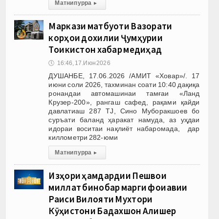
Матни пурра
▸
Маркази матбуоти Вазорати
корҳои дохилии Ҷумҳурии
Тоҷикистон хабар медиҳад
🕔
16:46, 17.Июн 2026
ДУШАНБЕ, 17.06.2026 /АМИТ «Ховар»/. 17
июни соли 2026, тахминан соати 10:40 дақиқа
ронандаи автомашинаи тамғаи «Ланд
Крузер-200», рангаш сафед, рақами қайди
давлатиаш 287 TJ, Сино Муборакшоев бо
суръати баланд ҳаракат намуда, аз уҳдаи
идораи воситаи нақлиёт набаромада, дар
киллометри 282-юми
Матни пурра
▸
Изҳори ҳамдардии Пешвои
миллат бинобар марги фоҷиавии
Раиси Вилояти Мухтори
Кӯҳистони Бадахшон Алишер