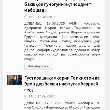
бахшҳои гуногуни иқтисодиёт
мебошад»
🕔
15:00, 17.Июн 2026
ДУШАНБЕ, 17.06.2026 /АМИТ «Ховар»/.
Ҳамраиси Шурои кории Тоҷикистон ва
Арабистони Саудӣ, раиси Шурои мудирони
Гурӯҳи ҳолдингии байналмилалии «Ал-
Инҷаз» Муҳаммад Солеҳ Ас-Сувайҳ дар
Ҷумҳурии Тоҷикистон қарор дошта, дар
доираи сафари худ бо намояндагони як қатор
мақомотҳои калидӣ ва соҳибкорони тоҷик
вохӯрӣ
Матни пурра
▸
Густариши ҳамкории Тоҷикистон ва
Эрон дар бахши нафту газ баррасӣ
шуд
🕔
14:40, 17.Июн 2026
ДУШАНБЕ, 17.06.2026 /АМИТ «Ховар»/. 16
июн Сафири Фавқулода ва Мухтори Ҷумҳурии