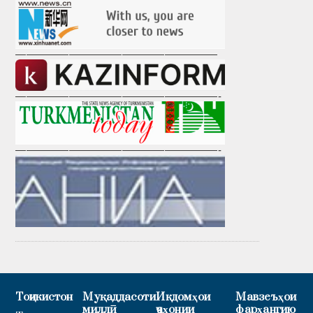
———————————————————
———————————————————-
———————————————————-
Тоҷикистон
Муқаддасоти
Иқдомҳои
Мавзеъҳои
миллӣ
ҷаҳонии
фарҳангию