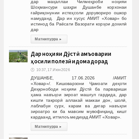
дар маҳаллаи Чилмеҳроби ноҳияи
Шоҳмансури шаҳри Душанбе корхонаи
ғайриқонунии истеҳсоли дорувориро ошкор
намуданд. Дар ин хусус АМИТ «Ховар» бо
истинод ба Раёсати Вазорати корҳои дохилӣ
дар
Матни пурра
▸
Дар ноҳияи Дӯстӣ ҷамъоварии
ҳосили полезӣ идома дорад
🕔
10:37, 17.Июн 2026
ДУШАНБЕ, 17.06.2026 /АМИТ
«Ховар»/. Кишоварзони Ҷамоати деҳоти
Деҳқонободи ноҳияи Дӯстӣ ба парвариши
ҳама навъҳои зироат машғул гардида, дар
кишти такрорӣ аллакай маккаи дон, шолӣ,
лаблабуи сурх, карам ва дигар навъҳои
зироатро ки ба мавсим мувофиқанд, кишт
кардаанд, иттилоъ медиҳад АМИТ «Ховар».
Матни пурра
▸