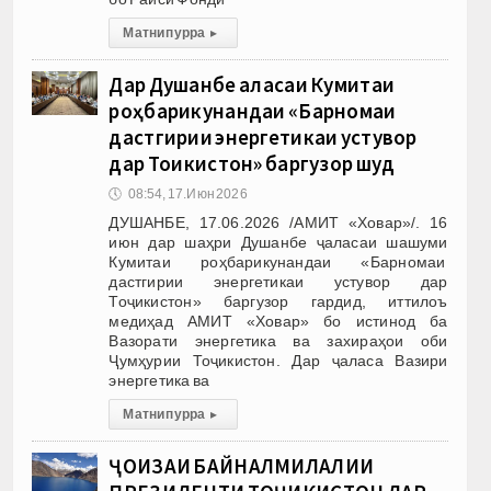
Матни пурра
▸
Дар Душанбе ҷаласаи Кумитаи
роҳбарикунандаи «Барномаи
дастгирии энергетикаи устувор
дар Тоҷикистон» баргузор шуд
🕔
08:54, 17.Июн 2026
ДУШАНБЕ, 17.06.2026 /АМИТ «Ховар»/. 16
июн дар шаҳри Душанбе ҷаласаи шашуми
Кумитаи роҳбарикунандаи «Барномаи
дастгирии энергетикаи устувор дар
Тоҷикистон» баргузор гардид, иттилоъ
медиҳад АМИТ «Ховар» бо истинод ба
Вазорати энергетика ва захираҳои оби
Ҷумҳурии Тоҷикистон. Дар ҷаласа Вазири
энергетика ва
Матни пурра
▸
ҶОИЗАИ БАЙНАЛМИЛАЛИИ