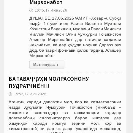
Мирзонабот
🕔
16:45, 17.Июн 2026
ДУШАНБЕ, 17.06.2026 /АМИТ «Ховар»/. Субҳи
имрӯз 17-уми июн Раиси Вилояти Мухтори
Кӯҳистони Бадахшон, муовини Раиси Маҷлиси
миллии Маҷлиси Олии Ҷумҳурии Тоҷикистон
Алишер Мирзонабот дар натиҷаи садамаи
нақлиётие, ки дар ҳудуди ноҳияи Дарвоз рух
дод, ба таври фоҷиавӣ ҳалок гардид. Алишер
Мирзонабот
Матни пурра
▸
БА ТАВАҶҶУҲИ МОЛРАСОНОНУ
ПУДРАТЧИЁН!!!
🕔
15:52, 17.Июн 2026
Агентии хариди давлатии мол, кор ва хизматрасонии
назди Ҳукумати Ҷумҳурии Тоҷикистон (минбаъд –
мақомоти ваколатдор) ва ташкилотҳои харидор
довталабони салоҳиятдорро барои иштирок дар
озмунҳои хариди номгӯи зерини мол, кор ва
хизматрасонӣ, ки дар як давр гузаронида мешаванд,