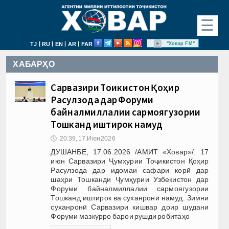
☰
|
|
|
|
"Ховар FM"
TJ
RU
EN
AR
FAR
ХАБАРҲО
Сарвазири Тоҷикистон Қоҳир
Расулзода дар Форуми
байналмиллалии сармоягузории
Тошканд иштирок намуд
🕔
20:39, 17.Июн 2026
ДУШАНБЕ, 17.06.2026 /АМИТ «Ховар»/. 17
июн Сарвазири Ҷумҳурии Тоҷикистон Қоҳир
Расулзода дар идомаи сафари корӣ дар
шаҳри Тошканди Ҷумҳурии Узбекистон дар
Форуми байналмиллалии сармоягузории
Тошканд иштирок ва суханронӣ намуд. Зимни
суханронӣ Сарвазири кишвар доир шудани
Форуми мазкурро барои рушди робитаҳо