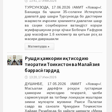
🕔
13:41, 17.Июн 2026
ТУРСУНЗОДА, 17.06.2026 /АМИТ «Ховар»/.
Бахшида ба ҷашни 35-солагии Истиқлоли
давлатӣ дар шаҳри Турсунзода бо дастгирии
мақомоти иҷроияи ҳокимияти давлатии шаҳр
ва саҳми соҳибкорони ватандӯст корҳои
мумфаршкунии роҳи кӯчаи Бобоҷон Ғафуров
дар масофаи 1,6 километр ва қитъаи роҳ аз
масири даврашакли
Матни пурра
▸
Рушди ҳамкории иқтисодию
тиҷоратии Тоҷикистон ва Малайзия
баррасӣ гардид
🕔
13:20, 17.Июн 2026
ДУШАНБЕ, 17.05.2026 /АМИТ «Ховар»/.
Масъалаи дарёфти роҳҳои густариши
ҳамкории иқтисодию тиҷоратӣ, ҷалби
сармоягузорӣ ва татбиқи лоиҳаҳои муштарак
зимни мулоқоти муовини Раиси Палатаи
савдо ва саноати Ҷумҳурии Тоҷикистон
Ҳайдар Раҷабзода бо ҳайати ширкати «Mega