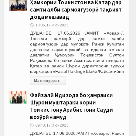
Ҳамкории Тоҷикистон ва Қатар дар
самти ҷалби сармоягузорӣ тақвият
дода мешавад
🕔
10:06, 17.Июн 2026
ДУШАНБЕ, 17.06.2026 /АМИТ «Ховар»/.
Тавсеаи ҳамкорӣ дар самти ҷалби
сармоягузорӣ дар мулоқоти Раиси Кумитаи
давлатии сармоягузорӣ ва идораи амволи
давлатии Ҷумҳурии Тоҷикистон Султон
Раҳимзода бо раиси Ассотсиатсияи тиҷорати
Қатар ва раиси Шурои директорони гурӯҳи
ширкатҳои «Faisal Holding» Шайх Файсал ибни
Матни пурра
▸
Файзалӣ Идизода бо ҳамраиси
Шурои муштараки кории
Тоҷикистону Арабистони Саудӣ
вохӯрӣ намуд
🕔
09:43, 17.Июн 2026
ДУШАНБЕ, 17.06.2026 /АМИТ «Ховар»/. Раиси