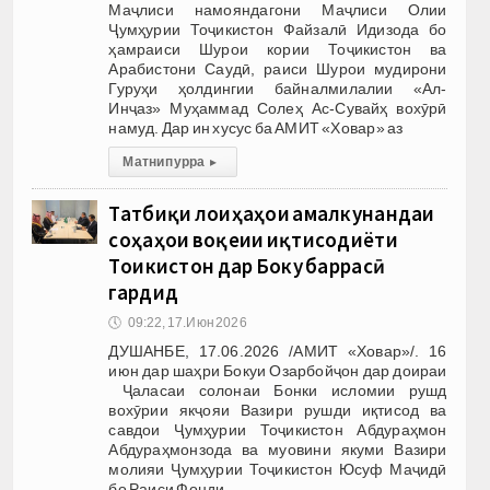
Маҷлиси намояндагони Маҷлиси Олии
Ҷумҳурии Тоҷикистон Файзалӣ Идизода бо
ҳамраиси Шурои кории Тоҷикистон ва
Арабистони Саудӣ, раиси Шурои мудирони
Гуруҳи ҳолдингии байналмилалии «Ал-
Инҷаз» Муҳаммад Солеҳ Ас-Сувайҳ вохӯрӣ
намуд. Дар ин хусус ба АМИТ «Ховар» аз
Матни пурра
▸
Татбиқи лоиҳаҳои амалкунандаи
соҳаҳои воқеии иқтисодиёти
Тоҷикистон дар Боку баррасӣ
гардид
🕔
09:22, 17.Июн 2026
ДУШАНБЕ, 17.06.2026 /АМИТ «Ховар»/. 16
июн дар шаҳри Бокуи Озарбойҷон дар доираи
Ҷаласаи солонаи Бонки исломии рушд
вохӯрии якҷояи Вазири рушди иқтисод ва
савдои Ҷумҳурии Тоҷикистон Абдураҳмон
Абдураҳмонзода ва муовини якуми Вазири
молияи Ҷумҳурии Тоҷикистон Юсуф Маҷидӣ
бо Раиси Фонди