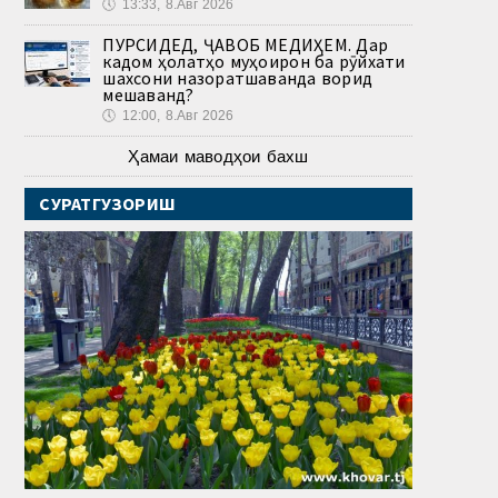
🕔
13:33, 8.Авг 2026
ПУРСИДЕД, ҶАВОБ МЕДИҲЕМ. Дар
кадом ҳолатҳо муҳоҷирон ба рӯйхати
шахсони назоратшаванда ворид
мешаванд?
🕔
12:00, 8.Авг 2026
Ҳамаи маводҳои бахш
СУРАТГУЗОРИШ