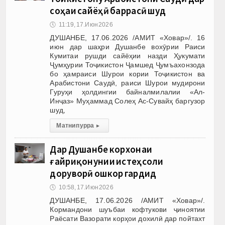
соҳаи сайёҳӣ баррасӣ шуд
🕔
11:19, 17.Июн 2026
ДУШАНБЕ, 17.06.2026 /АМИТ «Ховар»/. 16
июн дар шаҳри Душанбе вохӯрии Раиси
Кумитаи рушди сайёҳии назди Ҳукумати
Ҷумҳурии Тоҷикистон Ҷамшед Ҷумъахонзода
бо ҳамраиси Шурои кории Тоҷикистон ва
Арабистони Саудӣ, раиси Шурои мудирони
Гуруҳи ҳолдингии байналмилалии «Ал-
Инҷаз» Муҳаммад Солеҳ Ас-Сувайҳ баргузор
шуд,
Матни пурра
▸
Дар Душанбе корхонаи
ғайриқонунии истеҳсоли
доруворӣ ошкор гардид
🕔
10:58, 17.Июн 2026
ДУШАНБЕ, 17.06.2026 /АМИТ «Ховар»/.
Кормандони шуъбаи кофтукови ҷиноятии
Раёсати Вазорати корҳои дохилӣ дар пойтахт