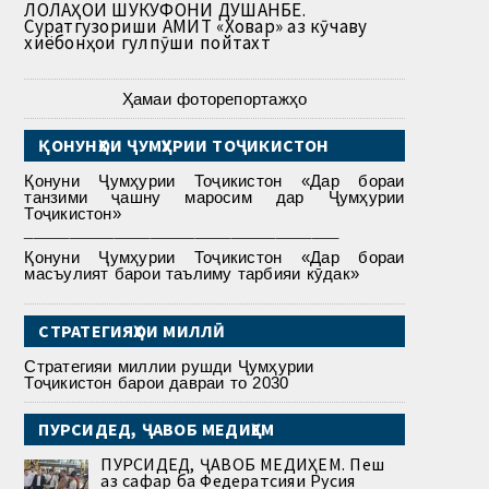
ЛОЛАҲОИ ШУКУФОНИ ДУШАНБЕ.
Суратгузориши АМИТ «Ховар» аз кӯчаву
хиёбонҳои гулпӯши пойтахт
Ҳамаи фоторепортажҳо
ҚОНУНҲОИ ҶУМҲУРИИ ТОҶИКИСТОН
Қонуни Ҷумҳурии Тоҷикистон «Дар бораи
танзими ҷашну маросим дар Ҷумҳурии
Тоҷикистон»
___________________________________
Қонуни Ҷумҳурии Тоҷикистон «Дар бораи
масъулият барои таълиму тарбияи кӯдак»
СТРАТЕГИЯҲОИ МИЛЛӢ
Стратегияи миллии рушди Ҷумҳурии
Тоҷикистон барои давраи то 2030
ПУРСИДЕД, ҶАВОБ МЕДИҲЕМ
ПУРСИДЕД, ҶАВОБ МЕДИҲЕМ. Пеш
аз сафар ба Федератсияи Русия