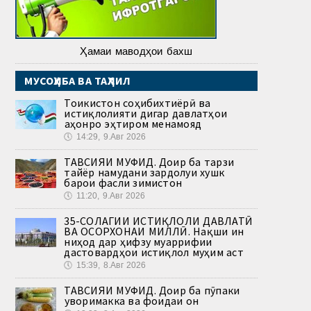
Ҳамаи маводҳои бахш
МУСОҲИБА ВА ТАҲЛИЛ
Тоҷикистон соҳибихтиёрӣ ва
истиқлолияти дигар давлатҳои
ҷаҳонро эҳтиром менамояд
🕔
14:29, 9.Авг 2026
ТАВСИЯИ МУФИД. Доир ба тарзи
тайёр намудани зардолуи хушк
барои фасли зимистон
🕔
11:20, 9.Авг 2026
35-СОЛАГИИ ИСТИҚЛОЛИ ДАВЛАТӢ
ВА ОСОРХОНАИ МИЛЛӢ. Нақши ин
ниҳод дар ҳифзу муаррифии
дастовардҳои истиқлол муҳим аст
🕔
15:39, 8.Авг 2026
ТАВСИЯИ МУФИД. Доир ба пӯпаки
ҷуворимакка ва фоидаи он