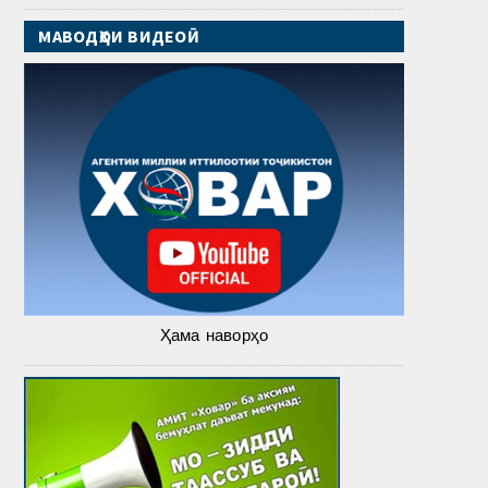
МАВОДҲОИ ВИДЕОӢ
Ҳама наворҳо