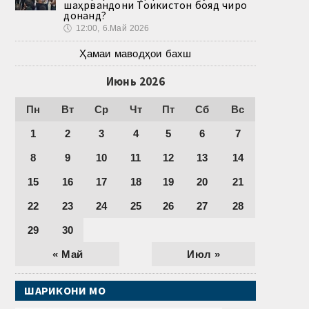
шаҳрвандони Тоҷикистон бояд чиро
донанд?
🕔
12:00, 6.Май 2026
Ҳамаи маводҳои бахш
Июнь 2026
Пн
Вт
Ср
Чт
Пт
Сб
Вс
1
2
3
4
5
6
7
8
9
10
11
12
13
14
15
16
17
18
19
20
21
22
23
24
25
26
27
28
29
30
« Май
Июл »
ШАРИКОНИ МО