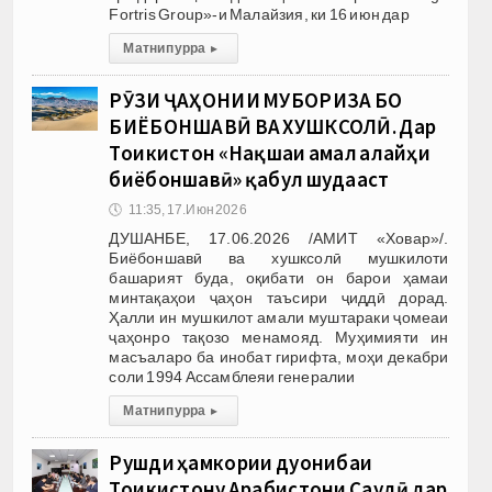
Fortris Group»-и Малайзия, ки 16 июн дар
Матни пурра
▸
РӮЗИ ҶАҲОНИИ МУБОРИЗА БО
БИЁБОНШАВӢ ВА ХУШКСОЛӢ. Дар
Тоҷикистон «Нақшаи амал алайҳи
биёбоншавӣ» қабул шудааст
🕔
11:35, 17.Июн 2026
ДУШАНБЕ, 17.06.2026 /АМИТ «Ховар»/.
Биёбоншавӣ ва хушксолӣ мушкилоти
башарият буда, оқибати он барои ҳамаи
минтақаҳои ҷаҳон таъсири ҷиддӣ дорад.
Ҳалли ин мушкилот амали муштараки ҷомеаи
ҷаҳонро тақозо менамояд. Муҳимияти ин
масъаларо ба инобат гирифта, моҳи декабри
соли 1994 Ассамблеяи генералии
Матни пурра
▸
Рушди ҳамкории дуҷонибаи
Тоҷикистону Арабистони Саудӣ дар