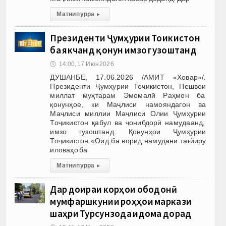
Матни пурра
▸
Президенти Ҷумҳурии Тоҷикистон
ба якчанд қонун имзо гузоштанд
🕔
14:00, 17.Июн 2026
ДУШАНБЕ, 17.06.2026 /АМИТ «Ховар»/.
Президенти Ҷумҳурии Тоҷикистон, Пешвои
миллат муҳтарам Эмомалӣ Раҳмон ба
қонунҳое, ки Маҷлиси намояндагон ва
Маҷлиси миллии Маҷлиси Олии Ҷумҳурии
Тоҷикистон қабул ва ҷонибдорӣ намудаанд,
имзо гузоштанд. Қонунҳои Ҷумҳурии
Тоҷикистон «Оид ба ворид намудани тағйиру
иловаҳо ба
Матни пурра
▸
Дар доираи корҳои ободонӣ
мумфаршкунии роҳҳои маркази
шаҳри Турсунзода идома дорад