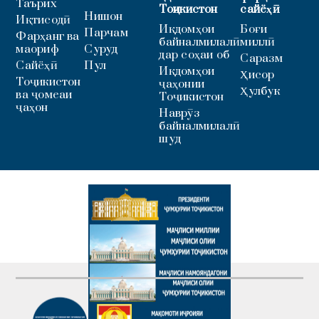
Таърих
Тоҷикистон
сайёҳӣ
Нишон
Иқтисодӣ
Иқдомҳои
Боғи
Парчам
Фарҳанг ва
байналмилалӣ
миллӣ
маориф
Суруд
дар соҳаи об
Саразм
Сайёҳӣ
Пул
Иқдомҳои
Ҳисор
Тоҷикистон
ҷаҳонии
Ҳулбук
ва ҷомеаи
Тоҷикистон
ҷаҳон
Наврӯз
байналмилалӣ
шуд